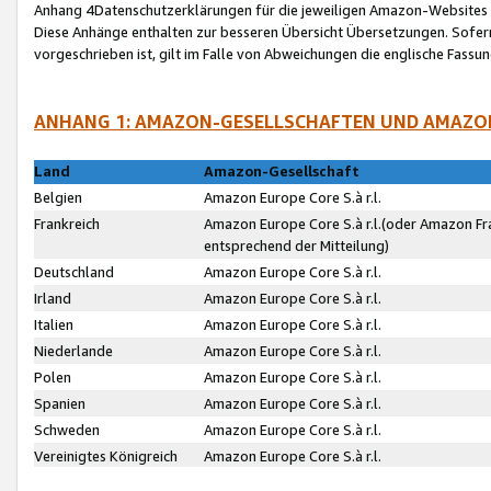
Anhang 4Datenschutzerklärungen für die jeweiligen Amazon-Websites
Diese Anhänge enthalten zur besseren Übersicht Übersetzungen. Sofe
vorgeschrieben ist, gilt im Falle von Abweichungen die englische Fass
ANHANG 1: AMAZON-GESELLSCHAFTEN UND AMAZO
Land
Amazon-Gesellschaft
Belgien
Amazon Europe Core S.à r.l.
Frankreich
Amazon Europe Core S.à r.l.(oder Amazon Fr
entsprechend der Mitteilung)
Deutschland
Amazon Europe Core S.à r.l.
Irland
Amazon Europe Core S.à r.l.
Italien
Amazon Europe Core S.à r.l.
Niederlande
Amazon Europe Core S.à r.l.
Polen
Amazon Europe Core S.à r.l.
Spanien
Amazon Europe Core S.à r.l.
Schweden
Amazon Europe Core S.à r.l.
Vereinigtes Königreich
Amazon Europe Core S.à r.l.