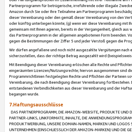
Partnerprogramm für betrügerische, irreführende oder illegale Zwecke
Amazon durch Sie oder Ihre Teilnahme am Partnerprogramm beschädig
dieser Vereinbarung oder den gemäß dieser Vereinbarung von den Vertr
oder künftig unterliegen könnte; (g) wenn wir diese Vereinbarung mit I
gemeinsam mit Ihnen agieren, bereits in der Vergangenheit, gleich aus
das Partnerprogramm in der allgemein angebotenen Form beenden. Vors
gegen die Bestimmungen der Ziffer 5 und jeder Verstoß gegen die Prog
Wir dürfen angefallene und noch nicht ausgezahlte Vergütungen nach 
sicherzustellen, dass der richtige Betrag ausgezahlt wird (beispielsw
Mit Beendigung dieser Vereinbarung erlöschen alle Rechte und Pflichte
eingeräumten Lizenzen/Nutzungsrechte; hiervon ausgenommen sind die in 
Programmrichtlinien festgelegten Rechte und Pflichten der Parteien sow
Vereinbarung, die nach Beendigung dieser Vereinbarung fortbestehen. D
entstandenen Verbindlichkeiten aus dieser Vereinbarung und der Haft
begangen wurde.
7.Haftungsausschlüsse
DAS PARTNERPROGRAMM, DIE AMAZON-WEBSITE, PRODUKTE UND DI
PARTNER-LINKS, LINKFORMATE, INHALTE, DIE ANWENDUNGSPROGR
PRODUKTWERBUNG, UNSERE DOMAIN-NAMEN, MARKEN UND LOGOS S
UNTERNEHMEN (EINSCHLIESSLICH DER AMAZON-MARKEN) UND DIE GE