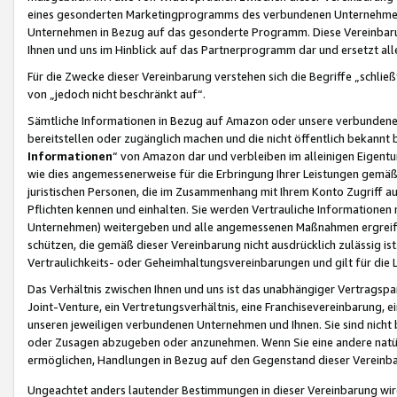
eines gesonderten Marketingprogramms des verbundenen Unternehmens
Unternehmen in Bezug auf das gesonderte Programm. Diese Vereinbarung
Ihnen und uns im Hinblick auf das Partnerprogramm dar und ersetzt al
Für die Zwecke dieser Vereinbarung verstehen sich die Begriffe „schließ
von „jedoch nicht beschränkt auf“.
Sämtliche Informationen in Bezug auf Amazon oder unsere verbunde
bereitstellen oder zugänglich machen und die nicht öffentlich bekannt bz
Informationen
“ von Amazon dar und verbleiben im alleinigen Eigent
wie dies angemessenerweise für die Erbringung Ihrer Leistungen gemäß d
juristischen Personen, die im Zusammenhang mit Ihrem Konto Zugriff au
Pflichten kennen und einhalten. Sie werden Vertrauliche Informationen 
Unternehmen) weitergeben und alle angemessenen Maßnahmen ergreifen
schützen, die gemäß dieser Vereinbarung nicht ausdrücklich zulässig is
Vertraulichkeits- oder Geheimhaltungsvereinbarungen und gilt für die
Das Verhältnis zwischen Ihnen und uns ist das unabhängiger Vertragspa
Joint-Venture, ein Vertretungsverhältnis, eine Franchisevereinbarung, 
unseren jeweiligen verbundenen Unternehmen und Ihnen. Sie sind ni
oder Zusagen abzugeben oder anzunehmen. Wenn Sie eine andere natürli
ermöglichen, Handlungen in Bezug auf den Gegenstand dieser Vereinbar
Ungeachtet anders lautender Bestimmungen in dieser Vereinbarung wird