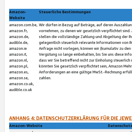
Amazon-
Steuerliche Bestimmungen
Website
amazon.com.be,
Wir dürfen in Bezug auf Beträge, auf deren Auszahlun
amazon.fr,
vornehmen, zu denen wir gesetzlich verpflichtet sind
amazon.de,
stellen die vollständige Zahlung und Abgeltung der 
audible.de,
gelegentlich steuerlich relevante Informationen von I
amazon.ie
Anfrage nicht vorlegen, können wir (kumulativ zu de
amazon.it,
Vergütung so lange einbehalten, bis Sie uns diese Inf
amazon.nl,
dass wir Sie betreffend nicht zur Einholung steuerlich 
amazon.pl,
könnten Sie gesetzlich verpflichtet sein, Amazon Meh
amazon.es,
Anforderungen an eine gültige MwSt.-Rechnung erfüllt
amazon.se,
zahlen.
amazon.co.uk,
audible.co.uk
ANHANG 4: DATENSCHUTZERKLÄRUNG FÜR DIE JEWE
Amazon-Website
Datenschutz