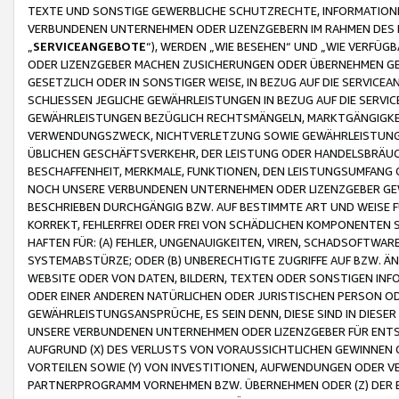
TEXTE UND SONSTIGE GEWERBLICHE SCHUTZRECHTE, INFORMATIONE
VERBUNDENEN UNTERNEHMEN ODER LIZENZGEBERN IM RAHMEN DES
„
SERVICEANGEBOTE
“), WERDEN „WIE BESEHEN“ UND „WIE VERFÜ
ODER LIZENZGEBER MACHEN ZUSICHERUNGEN ODER ÜBERNEHMEN GEW
GESETZLICH ODER IN SONSTIGER WEISE, IN BEZUG AUF DIE SERVI
SCHLIESSEN JEGLICHE GEWÄHRLEISTUNGEN IN BEZUG AUF DIE SERVI
GEWÄHRLEISTUNGEN BEZÜGLICH RECHTSMÄNGELN, MARKTGÄNGIGKEIT
VERWENDUNGSZWECK, NICHTVERLETZUNG SOWIE GEWÄHRLEISTUNGEN 
ÜBLICHEN GESCHÄFTSVERKEHR, DER LEISTUNG ODER HANDELSBRÄUCH
BESCHAFFENHEIT, MERKMALE, FUNKTIONEN, DEN LEISTUNGSUMFANG 
NOCH UNSERE VERBUNDENEN UNTERNEHMEN ODER LIZENZGEBER GEWÄ
BESCHRIEBEN DURCHGÄNGIG BZW. AUF BESTIMMTE ART UND WEISE
KORREKT, FEHLERFREI ODER FREI VON SCHÄDLICHEN KOMPONENTEN
HAFTEN FÜR: (A) FEHLER, UNGENAUIGKEITEN, VIREN, SCHADSOFTW
SYSTEMABSTÜRZE; ODER (B) UNBERECHTIGTE ZUGRIFFE AUF BZW. 
WEBSITE ODER VON DATEN, BILDERN, TEXTEN ODER SONSTIGEN INF
ODER EINER ANDEREN NATÜRLICHEN ODER JURISTISCHEN PERSON OD
GEWÄHRLEISTUNGSANSPRÜCHE, ES SEIN DENN, DIESE SIND IN DIES
UNSERE VERBUNDENEN UNTERNEHMEN ODER LIZENZGEBER FÜR EN
AUFGRUND (X) DES VERLUSTS VON VORAUSSICHTLICHEN GEWINNEN
VORTEILEN SOWIE (Y) VON INVESTITIONEN, AUFWENDUNGEN ODER VE
PARTNERPROGRAMM VORNEHMEN BZW. ÜBERNEHMEN ODER (Z) DER 