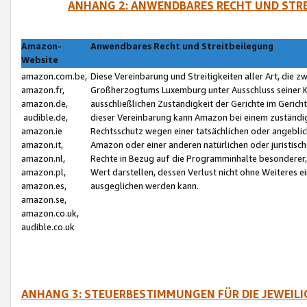
ANHANG 2: ANWENDBARES RECHT UND STRE
Amazon-
Anwendbares Recht und Streitbeilegung
Website
amazon.com.be,
Diese Vereinbarung und Streitigkeiten aller Art, die 
amazon.fr,
Großherzogtums Luxemburg unter Ausschluss seiner Kol
amazon.de,
ausschließlichen Zuständigkeit der Gerichte im Geri
audible.de,
dieser Vereinbarung kann Amazon bei einem zuständig
amazon.ie
Rechtsschutz wegen einer tatsächlichen oder angebli
amazon.it,
Amazon oder einer anderen natürlichen oder juristisc
amazon.nl,
Rechte in Bezug auf die Programminhalte besonderer,
amazon.pl,
Wert darstellen, dessen Verlust nicht ohne Weiteres e
amazon.es,
ausgeglichen werden kann.
amazon.se,
amazon.co.uk,
audible.co.uk
ANHANG 3: STEUERBESTIMMUNGEN FÜR DIE JEWEIL