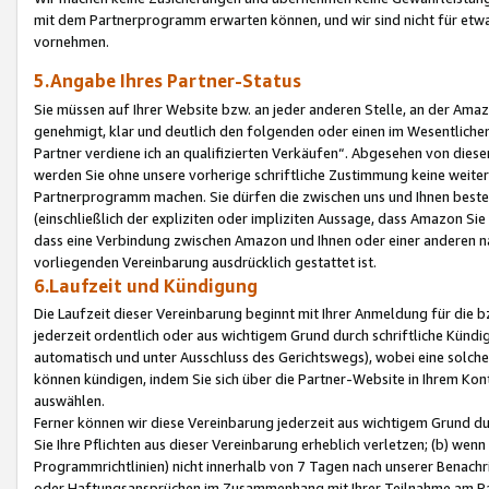
mit dem Partnerprogramm erwarten können, und wir sind nicht für etwa
vornehmen.
5.Angabe Ihres Partner-Status
Sie müssen auf Ihrer Website bzw. an jeder anderen Stelle, an der Am
genehmigt, klar und deutlich den folgenden oder einen im Wesentlichen
Partner verdiene ich an qualifizierten Verkäufen“. Abgesehen von die
werden Sie ohne unsere vorherige schriftliche Zustimmung keine weite
Partnerprogramm machen. Sie dürfen die zwischen uns und Ihnen best
(einschließlich der expliziten oder impliziten Aussage, dass Amazon Si
dass eine Verbindung zwischen Amazon und Ihnen oder einer anderen natü
vorliegenden Vereinbarung ausdrücklich gestattet ist.
6.Laufzeit und Kündigung
Die Laufzeit dieser Vereinbarung beginnt mit Ihrer Anmeldung für die 
jederzeit ordentlich oder aus wichtigem Grund durch schriftliche Kündi
automatisch und unter Ausschluss des Gerichtswegs), wobei eine solch
können kündigen, indem Sie sich über die Partner-Website in Ihrem Ko
auswählen.
Ferner können wir diese Vereinbarung jederzeit aus wichtigem Grund dur
Sie Ihre Pflichten aus dieser Vereinbarung erheblich verletzen; (b) wen
Programmrichtlinien) nicht innerhalb von 7 Tagen nach unserer Benachr
oder Haftungsansprüchen im Zusammenhang mit Ihrer Teilnahme am Pa