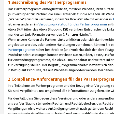
1.Beschreibung des Partnerprogramms
Das Partnerprogramm ermöglicht Ihnen, mit Ihrer Website, Ihren nutzer
(nur verfügbar für Partner, die eine Partner-ID für die Amazon UK We
„
Website
“) Geld zu verdienen, indem Sie Ihre Website mit einer der in
ist, einer anderen im
Vergütungskatalog für das Partnerprogramm
enth
Alexa Skill (über das Alexa Shopping Kit) verlinken. Entsprechende Lin
markierten Link-Formate verwenden („
Partner-Links
“).
Wenn unsere Kunden die Partner-Links anklicken oder sich damit verbi
angeboten werden, oder andere Handlungen vornehmen, können Sie eine
Partnerprogramm
näher beschrieben (und vorbehaltlich der dort festg
Produkte oder Leistungen können wir Ihnen Daten, Bilder, Texte, Linkfo
für Anwendungsprogramme, die Alexa-Funktionalität und weitere Inf
zur Verfügung stellen. Der Begriff „Programminhalte“ bezieht sich dabe
in Bezug auf Produkte, die auf Websites angeboten werden, bei denen 
2.Compliance-Anforderungen für das Partnerprog
Ihre Teilnahme am Partnerprogramm und der Bezug einer Vergütung setz
Sie sind verpflichtet, uns umgehend alle Informationen zu geben, die w
Für den Fall, dass Sie gegen diese Vereinbarung oder andere anwendba
uns zur Verfügung stehenden Rechten und Rechtsbehelfen, das Recht vo
Vergütungen ohne weitere Ankündigung (soweit nach geltendem Recht z
entsprechende Vergütungen zu haben) und zwar unabhängig davon, ob 