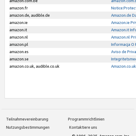
amazon.com.be
amazon.com.b
amazon.fr
Notice:Protec
amazon.de, audible.de
Amazon.de Da
amazon.ie
Amazon.ie Pri
amazon.it
Amazon.it Inf
amazon.nl
Amazon.nl Pri
amazon.pl
Informacja O
amazon.es
Aviso de Priv
amazon.se
Integritetsm
amazon.co.uk, audible.co.uk
Amazon.co.uk 
Teilnahmevereinbarung
Programmrichtlinien
Nutzungsbestimmungen
Kontaktiere uns