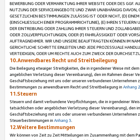
BEWERBUNG ODER VERMARKTUNG IHRER WEBSITE ODER DES GGF. AUF 
NUTZUNG DER SERVICEANGEBOTE UND ZWAR UNABHÄNGIG DAVON, O
GESETZLICHEN BESTIMMUNGEN ZULÄSSIG IST ODER NICHT, (D) EINE
(EINSCHLIESSLICH EINER PROGRAMMRICHTLINIE), (E) IHREN STEUER
DER EINTREIBUNG ODER ZAHLUNG IHRER STEUERN UND ZOLLABGAB
ODER ZOLLVERPFLICHTUNGEN, ODER (F) FAHRLÄSSIGKEIT ODER VORS
AUFTRAGNEHMER. WIR UND UNSERE BEAUFTRAGTEN KÖNNEN IM NAME
GERICHTLICHE SCHRITTE EINLEITEN UND JEDE PROZESSUALE HAND
VERTEIDIGEN, ODER UM RECHTE AUCH ZUM ZWECK DER DURCHSETZU
10.Anwendbares Recht und Streitbeilegung
Die Beilegung etwaiger Streitigkeiten, die in irgendeiner Weise mit de
angeblichen Verletzung dieser Vereinbarung), den im Rahmen dieser Ve
Geschäftsbeziehung mit uns oder unseren verbundenen Unternehmen zu
Bestimmungen zu anwendbarem Recht und Streitbeilegung in
Anhang 
11.Steuern
Steuern und damit verbundene Verpflichtungen, die in irgendeiner Wei
tatsächlichen oder angeblichen Verletzung dieser Vereinbarung), den 
Geschäftsbeziehung mit uns oder unseren verbundenen Unternehmen z
Steuerbestimmungen in
Anhang 3
.
12.Weitere Bestimmungen
Wir können von Zeit zu Zeit Mitteilungen im Zusammenhang mit dem Par