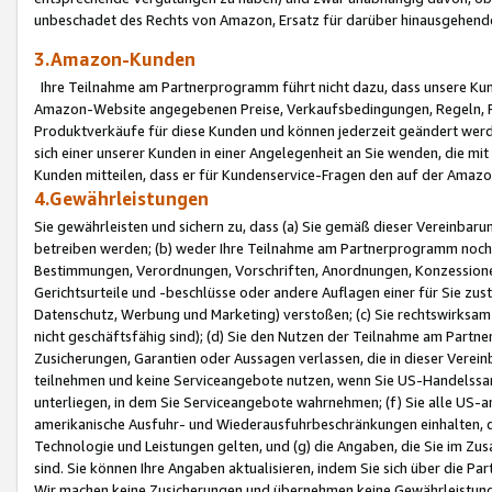
unbeschadet des Rechts von Amazon, Ersatz für darüber hinausgehen
3.Amazon-Kunden
Ihre Teilnahme am Partnerprogramm führt nicht dazu, dass unsere Kun
Amazon-Website angegebenen Preise, Verkaufsbedingungen, Regeln, Ri
Produktverkäufe für diese Kunden und können jederzeit geändert werde
sich einer unserer Kunden in einer Angelegenheit an Sie wenden, die 
Kunden mitteilen, dass er für Kundenservice-Fragen den auf der Ama
4.Gewährleistungen
Sie gewährleisten und sichern zu, dass (a) Sie gemäß dieser Vereinba
betreiben werden; (b) weder Ihre Teilnahme am Partnerprogramm noch d
Bestimmungen, Verordnungen, Vorschriften, Anordnungen, Konzessionen,
Gerichtsurteile und -beschlüsse oder andere Auflagen einer für Sie zu
Datenschutz, Werbung und Marketing) verstoßen; (c) Sie rechtswirksam 
nicht geschäftsfähig sind); (d) Sie den Nutzen der Teilnahme am Partne
Zusicherungen, Garantien oder Aussagen verlassen, die in dieser Verein
teilnehmen und keine Serviceangebote nutzen, wenn Sie US-Handelssa
unterliegen, in dem Sie Serviceangebote wahrnehmen; (f) Sie alle US
amerikanische Ausfuhr- und Wiederausfuhrbeschränkungen einhalten, 
Technologie und Leistungen gelten, und (g) die Angaben, die Sie im 
sind. Sie können Ihre Angaben aktualisieren, indem Sie sich über die 
Wir machen keine Zusicherungen und übernehmen keine Gewährleistun