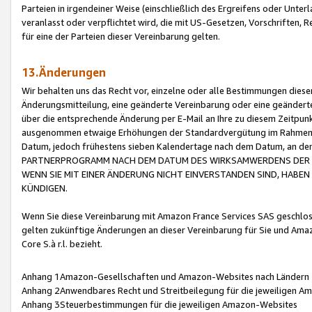
Parteien in irgendeiner Weise (einschließlich des Ergreifens oder Unt
veranlasst oder verpflichtet wird, die mit US-Gesetzen, Vorschriften,
für eine der Parteien dieser Vereinbarung gelten.
13.Änderungen
Wir behalten uns das Recht vor, einzelne oder alle Bestimmungen diese
Änderungsmitteilung, eine geänderte Vereinbarung oder eine geänderte 
über die entsprechende Änderung per E-Mail an Ihre zu diesem Zeitpun
ausgenommen etwaige Erhöhungen der Standardvergütung im Rahmen
Datum, jedoch frühestens sieben Kalendertage nach dem Datum, an de
PARTNERPROGRAMM NACH DEM DATUM DES WIRKSAMWERDENS DER Ä
WENN SIE MIT EINER ÄNDERUNG NICHT EINVERSTANDEN SIND, HABEN S
KÜNDIGEN.
Wenn Sie diese Vereinbarung mit Amazon France Services SAS geschlo
gelten zukünftige Änderungen an dieser Vereinbarung für Sie und Ama
Core S.à r.l. bezieht.
Anhang 1Amazon-Gesellschaften und Amazon-Websites nach Ländern
Anhang 2Anwendbares Recht und Streitbeilegung für die jeweiligen 
Anhang 3Steuerbestimmungen für die jeweiligen Amazon-Websites