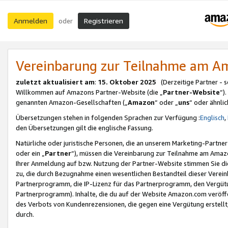
Anmelden
Registrieren
oder
Vereinbarung zur Teilnahme am 
zuletzt aktualisiert am
:
15. Oktober 2025
(Derzeitige Partner - 
Willkommen auf Amazons Partner-Website (die „
Partner-Website
“)
genannten Amazon-Gesellschaften („
Amazon
“ oder „
uns
“ oder ähnli
Übersetzungen stehen in folgenden Sprachen zur Verfügung :
Englisch
,
den Übersetzungen gilt die englische Fassung.
Natürliche oder juristische Personen, die an unserem Marketing-Partn
oder ein „
Partner
“), müssen die Vereinbarung zur Teilnahme am Ama
Ihrer Anmeldung auf bzw. Nutzung der Partner-Website stimmen Sie die
zu, die durch Bezugnahme einen wesentlichen Bestandteil dieser Verei
Partnerprogramm, die IP-Lizenz für das Partnerprogramm, den Vergütu
Partnerprogramm). Inhalte, die du auf der Website Amazon.com veröffe
des Verbots von Kundenrezensionen, die gegen eine Vergütung erstellt, 
durch.