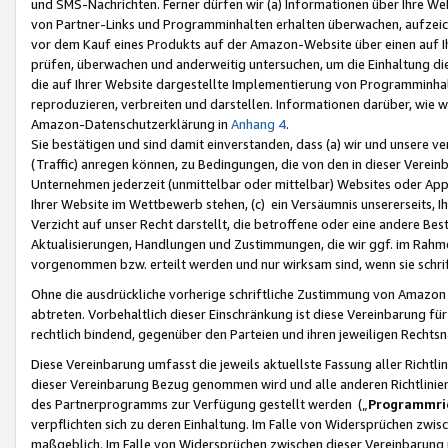
und SMS-Nachrichten. Ferner dürfen wir (a) Informationen über Ihre We
von Partner-Links und Programminhalten erhalten überwachen, aufzei
vor dem Kauf eines Produkts auf der Amazon-Website über einen auf Ih
prüfen, überwachen und anderweitig untersuchen, um die Einhaltung dies
die auf Ihrer Website dargestellte Implementierung von Programminhalt
reproduzieren, verbreiten und darstellen. Informationen darüber, wie w
Amazon-Datenschutzerklärung in
Anhang 4
.
Sie bestätigen und sind damit einverstanden, dass (a) wir und unsere 
(Traffic) anregen können, zu Bedingungen, die von den in dieser Vere
Unternehmen jederzeit (unmittelbar oder mittelbar) Websites oder Appl
Ihrer Website im Wettbewerb stehen, (c) ein Versäumnis unsererseits, I
Verzicht auf unser Recht darstellt, die betroffene oder eine andere B
Aktualisierungen, Handlungen und Zustimmungen, die wir ggf. im Rahme
vorgenommen bzw. erteilt werden und nur wirksam sind, wenn sie schri
Ohne die ausdrückliche vorherige schriftliche Zustimmung von Amazon
abtreten. Vorbehaltlich dieser Einschränkung ist diese Vereinbarung f
rechtlich bindend, gegenüber den Parteien und ihren jeweiligen Rech
Diese Vereinbarung umfasst die jeweils aktuellste Fassung aller Richtli
dieser Vereinbarung Bezug genommen wird und alle anderen Richtlinie
des Partnerprogramms zur Verfügung gestellt werden („
Programmric
verpflichten sich zu deren Einhaltung. Im Falle von Widersprüchen zwi
maßgeblich. Im Falle von Widersprüchen zwischen dieser Vereinbarun