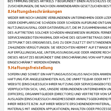
BESTIMMUNG DIESES ARTIKELS 7 BEGRÜNDET EINEN AUSSCHLUSS 
ZUSICHERUNGEN, DIE NACH DEN ANWENDBAREN GESETZLICHEN BE
8.Haftungsbeschränkungen
WEDER WIR NOCH UNSERE VERBUNDENEN UNTERNEHMEN ODER LIZEN
ODER EXEMPLARISCHE SCHÄDEN ODER SCHÄDEN AUFGRUND ENTGANG
NUTZUNGSAUSFALL ODER DATENVERLUST, DIE IM ZUSAMMENHANG MI
DES AUFTRETENS SOLCHER SCHÄDEN HINGEWIESEN WURDEN. FERN
SERVICEANGEBOTEN MAXIMAL DER HÖHE DES GESAMTBETRAGS DER 
ZEITPUNKT DES EREIGNISSES, DAS ZU DEM ZULETZT ENTSTANDENE
ZAHLENDEN VERGÜTUNGEN. SIE VERZICHTEN HIERMIT AUF ETWAIGE 
AUF ERFÜLLUNGSKLAGE, UNTERLASSUNGSKLAGE ODER ANDERE RECHT
DIESES ABSATZES BEGRÜNDET EINE EINSCHRÄNKUNG VON HAFTUNG
EINGESCHRÄNKT WERDEN KÖNNEN.
9.Haftungsfreistellung
SOFERN UND SOWEIT EIN HAFTUNGSAUSSCHLUSS NACH DEN ANWENDB
HAFTUNG FÜR ANGELEGENHEITEN AUS, DIE UNMITTELBAR ODER MITT
WEBSITE (EINSCHLIESSLICH IHRER NUTZUNG DER SERVICEANGEBOTE)
VERPFLICHTEN SICH, UNS, UNSERE VERBUNDENEN UNTERNEHMEN UN
(OFFICERS), ORGANMITGLIEDER (DIRECTORS) UND VERTRETER VON 
AUSLAGEN (EINSCHLIESSLICH ANGEMESSENER ANWALTSGEBÜHREN) FR
IHRER WEBSITE BZW. AUF IHRER WEBSITE ERSCHEINENDEM MATERIAL
MATERIALS MIT ANDEREN APPLIKATIONEN, INHALTEN ODER PROZESSE