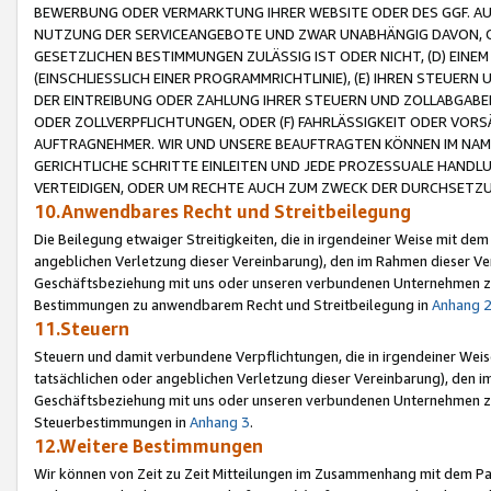
BEWERBUNG ODER VERMARKTUNG IHRER WEBSITE ODER DES GGF. AUF 
NUTZUNG DER SERVICEANGEBOTE UND ZWAR UNABHÄNGIG DAVON, O
GESETZLICHEN BESTIMMUNGEN ZULÄSSIG IST ODER NICHT, (D) EINE
(EINSCHLIESSLICH EINER PROGRAMMRICHTLINIE), (E) IHREN STEUER
DER EINTREIBUNG ODER ZAHLUNG IHRER STEUERN UND ZOLLABGAB
ODER ZOLLVERPFLICHTUNGEN, ODER (F) FAHRLÄSSIGKEIT ODER VORS
AUFTRAGNEHMER. WIR UND UNSERE BEAUFTRAGTEN KÖNNEN IM NAME
GERICHTLICHE SCHRITTE EINLEITEN UND JEDE PROZESSUALE HAND
VERTEIDIGEN, ODER UM RECHTE AUCH ZUM ZWECK DER DURCHSETZU
10.Anwendbares Recht und Streitbeilegung
Die Beilegung etwaiger Streitigkeiten, die in irgendeiner Weise mit de
angeblichen Verletzung dieser Vereinbarung), den im Rahmen dieser Ve
Geschäftsbeziehung mit uns oder unseren verbundenen Unternehmen zu
Bestimmungen zu anwendbarem Recht und Streitbeilegung in
Anhang 
11.Steuern
Steuern und damit verbundene Verpflichtungen, die in irgendeiner Wei
tatsächlichen oder angeblichen Verletzung dieser Vereinbarung), den 
Geschäftsbeziehung mit uns oder unseren verbundenen Unternehmen z
Steuerbestimmungen in
Anhang 3
.
12.Weitere Bestimmungen
Wir können von Zeit zu Zeit Mitteilungen im Zusammenhang mit dem Par