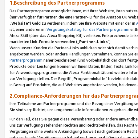
1.Beschreibung des Partnerprogramms
Das Partnerprogramm ermöglicht Ihnen, mit Ihrer Website, Ihren nutzer
(nur verfügbar für Partner, die eine Partner-ID für die Amazon UK We
„
Website
“) Geld zu verdienen, indem Sie Ihre Website mit einer der in
ist, einer anderen im
Vergütungskatalog für das Partnerprogramm
enth
Alexa Skill (über das Alexa Shopping Kit) verlinken. Entsprechende Lin
markierten Link-Formate verwenden („
Partner-Links
“).
Wenn unsere Kunden die Partner-Links anklicken oder sich damit verbi
angeboten werden, oder andere Handlungen vornehmen, können Sie eine
Partnerprogramm
näher beschrieben (und vorbehaltlich der dort festg
Produkte oder Leistungen können wir Ihnen Daten, Bilder, Texte, Linkfo
für Anwendungsprogramme, die Alexa-Funktionalität und weitere Inf
zur Verfügung stellen. Der Begriff „Programminhalte“ bezieht sich dabe
in Bezug auf Produkte, die auf Websites angeboten werden, bei denen 
2.Compliance-Anforderungen für das Partnerprog
Ihre Teilnahme am Partnerprogramm und der Bezug einer Vergütung setz
Sie sind verpflichtet, uns umgehend alle Informationen zu geben, die w
Für den Fall, dass Sie gegen diese Vereinbarung oder andere anwendba
uns zur Verfügung stehenden Rechten und Rechtsbehelfen, das Recht vo
Vergütungen ohne weitere Ankündigung (soweit nach geltendem Recht z
entsprechende Vergütungen zu haben) und zwar unabhängig davon, ob 