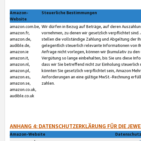
Amazon-
Steuerliche Bestimmungen
Website
amazon.com.be,
Wir dürfen in Bezug auf Beträge, auf deren Auszahlun
amazon.fr,
vornehmen, zu denen wir gesetzlich verpflichtet sind
amazon.de,
stellen die vollständige Zahlung und Abgeltung der 
audible.de,
gelegentlich steuerlich relevante Informationen von I
amazon.ie
Anfrage nicht vorlegen, können wir (kumulativ zu de
amazon.it,
Vergütung so lange einbehalten, bis Sie uns diese Inf
amazon.nl,
dass wir Sie betreffend nicht zur Einholung steuerlich 
amazon.pl,
könnten Sie gesetzlich verpflichtet sein, Amazon Meh
amazon.es,
Anforderungen an eine gültige MwSt.-Rechnung erfüllt
amazon.se,
zahlen.
amazon.co.uk,
audible.co.uk
ANHANG 4: DATENSCHUTZERKLÄRUNG FÜR DIE JEWE
Amazon-Website
Datenschutz