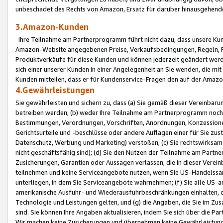
unbeschadet des Rechts von Amazon, Ersatz für darüber hinausgehen
3.Amazon-Kunden
Ihre Teilnahme am Partnerprogramm führt nicht dazu, dass unsere Kun
Amazon-Website angegebenen Preise, Verkaufsbedingungen, Regeln, Ri
Produktverkäufe für diese Kunden und können jederzeit geändert werde
sich einer unserer Kunden in einer Angelegenheit an Sie wenden, die 
Kunden mitteilen, dass er für Kundenservice-Fragen den auf der Ama
4.Gewährleistungen
Sie gewährleisten und sichern zu, dass (a) Sie gemäß dieser Vereinba
betreiben werden; (b) weder Ihre Teilnahme am Partnerprogramm noch d
Bestimmungen, Verordnungen, Vorschriften, Anordnungen, Konzessionen,
Gerichtsurteile und -beschlüsse oder andere Auflagen einer für Sie zu
Datenschutz, Werbung und Marketing) verstoßen; (c) Sie rechtswirksam 
nicht geschäftsfähig sind); (d) Sie den Nutzen der Teilnahme am Partne
Zusicherungen, Garantien oder Aussagen verlassen, die in dieser Verein
teilnehmen und keine Serviceangebote nutzen, wenn Sie US-Handelssa
unterliegen, in dem Sie Serviceangebote wahrnehmen; (f) Sie alle US
amerikanische Ausfuhr- und Wiederausfuhrbeschränkungen einhalten, 
Technologie und Leistungen gelten, und (g) die Angaben, die Sie im 
sind. Sie können Ihre Angaben aktualisieren, indem Sie sich über die 
Wir machen keine Zusicherungen und übernehmen keine Gewährleistun