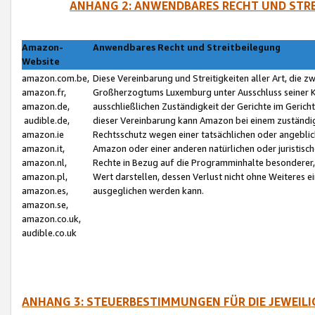
ANHANG 2: ANWENDBARES RECHT UND STRE
Amazon-
Anwendbares Recht und Streitbeilegung
Website
amazon.com.be,
Diese Vereinbarung und Streitigkeiten aller Art, die 
amazon.fr,
Großherzogtums Luxemburg unter Ausschluss seiner Kol
amazon.de,
ausschließlichen Zuständigkeit der Gerichte im Geri
audible.de,
dieser Vereinbarung kann Amazon bei einem zuständig
amazon.ie
Rechtsschutz wegen einer tatsächlichen oder angebli
amazon.it,
Amazon oder einer anderen natürlichen oder juristisc
amazon.nl,
Rechte in Bezug auf die Programminhalte besonderer,
amazon.pl,
Wert darstellen, dessen Verlust nicht ohne Weiteres e
amazon.es,
ausgeglichen werden kann.
amazon.se,
amazon.co.uk,
audible.co.uk
ANHANG 3: STEUERBESTIMMUNGEN FÜR DIE JEWEIL