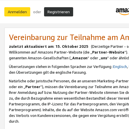
Anmelden
Registrieren
oder
Vereinbarung zur Teilnahme am 
zuletzt aktualisiert am
:
15. Oktober 2025
(Derzeitige Partner - 
Willkommen auf Amazons Partner-Website (die „
Partner-Website
“)
genannten Amazon-Gesellschaften („
Amazon
“ oder „
uns
“ oder ähnli
Übersetzungen stehen in folgenden Sprachen zur Verfügung :
Englisch
,
den Übersetzungen gilt die englische Fassung.
Natürliche oder juristische Personen, die an unserem Marketing-Partn
oder ein „
Partner
“), müssen die Vereinbarung zur Teilnahme am Ama
Ihrer Anmeldung auf bzw. Nutzung der Partner-Website stimmen Sie die
zu, die durch Bezugnahme einen wesentlichen Bestandteil dieser Verei
Partnerprogramm, die IP-Lizenz für das Partnerprogramm, den Vergütu
Partnerprogramm). Inhalte, die du auf der Website Amazon.com veröffe
des Verbots von Kundenrezensionen, die gegen eine Vergütung erstellt, 
durch.