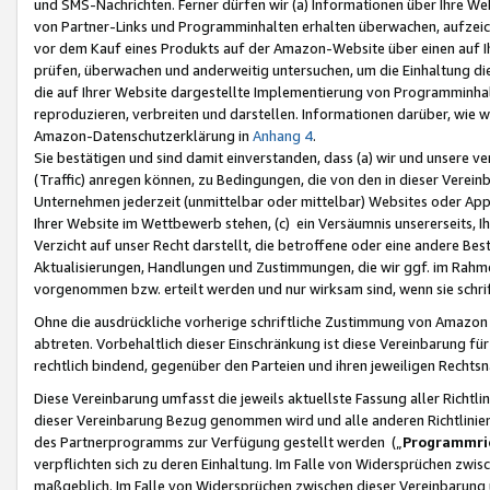
und SMS-Nachrichten. Ferner dürfen wir (a) Informationen über Ihre We
von Partner-Links und Programminhalten erhalten überwachen, aufzei
vor dem Kauf eines Produkts auf der Amazon-Website über einen auf Ih
prüfen, überwachen und anderweitig untersuchen, um die Einhaltung dies
die auf Ihrer Website dargestellte Implementierung von Programminhalt
reproduzieren, verbreiten und darstellen. Informationen darüber, wie w
Amazon-Datenschutzerklärung in
Anhang 4
.
Sie bestätigen und sind damit einverstanden, dass (a) wir und unsere 
(Traffic) anregen können, zu Bedingungen, die von den in dieser Vere
Unternehmen jederzeit (unmittelbar oder mittelbar) Websites oder Appl
Ihrer Website im Wettbewerb stehen, (c) ein Versäumnis unsererseits, I
Verzicht auf unser Recht darstellt, die betroffene oder eine andere B
Aktualisierungen, Handlungen und Zustimmungen, die wir ggf. im Rahme
vorgenommen bzw. erteilt werden und nur wirksam sind, wenn sie schri
Ohne die ausdrückliche vorherige schriftliche Zustimmung von Amazon
abtreten. Vorbehaltlich dieser Einschränkung ist diese Vereinbarung f
rechtlich bindend, gegenüber den Parteien und ihren jeweiligen Rech
Diese Vereinbarung umfasst die jeweils aktuellste Fassung aller Richtli
dieser Vereinbarung Bezug genommen wird und alle anderen Richtlinie
des Partnerprogramms zur Verfügung gestellt werden („
Programmric
verpflichten sich zu deren Einhaltung. Im Falle von Widersprüchen zwi
maßgeblich. Im Falle von Widersprüchen zwischen dieser Vereinbarun