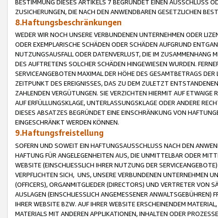
BESTIMMUNG DIESES ARTIKELS 7 BEGRÜNDET EINEN AUSSCHLUSS 
ZUSICHERUNGEN, DIE NACH DEN ANWENDBAREN GESETZLICHEN BE
8.Haftungsbeschränkungen
WEDER WIR NOCH UNSERE VERBUNDENEN UNTERNEHMEN ODER LIZEN
ODER EXEMPLARISCHE SCHÄDEN ODER SCHÄDEN AUFGRUND ENTGANG
NUTZUNGSAUSFALL ODER DATENVERLUST, DIE IM ZUSAMMENHANG MI
DES AUFTRETENS SOLCHER SCHÄDEN HINGEWIESEN WURDEN. FERN
SERVICEANGEBOTEN MAXIMAL DER HÖHE DES GESAMTBETRAGS DER 
ZEITPUNKT DES EREIGNISSES, DAS ZU DEM ZULETZT ENTSTANDENE
ZAHLENDEN VERGÜTUNGEN. SIE VERZICHTEN HIERMIT AUF ETWAIGE 
AUF ERFÜLLUNGSKLAGE, UNTERLASSUNGSKLAGE ODER ANDERE RECHT
DIESES ABSATZES BEGRÜNDET EINE EINSCHRÄNKUNG VON HAFTUNG
EINGESCHRÄNKT WERDEN KÖNNEN.
9.Haftungsfreistellung
SOFERN UND SOWEIT EIN HAFTUNGSAUSSCHLUSS NACH DEN ANWENDB
HAFTUNG FÜR ANGELEGENHEITEN AUS, DIE UNMITTELBAR ODER MITT
WEBSITE (EINSCHLIESSLICH IHRER NUTZUNG DER SERVICEANGEBOTE)
VERPFLICHTEN SICH, UNS, UNSERE VERBUNDENEN UNTERNEHMEN UN
(OFFICERS), ORGANMITGLIEDER (DIRECTORS) UND VERTRETER VON 
AUSLAGEN (EINSCHLIESSLICH ANGEMESSENER ANWALTSGEBÜHREN) FR
IHRER WEBSITE BZW. AUF IHRER WEBSITE ERSCHEINENDEM MATERIAL
MATERIALS MIT ANDEREN APPLIKATIONEN, INHALTEN ODER PROZESSE