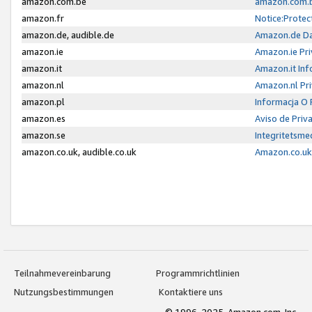
amazon.com.be
amazon.com.b
amazon.fr
Notice:Protec
amazon.de, audible.de
Amazon.de Da
amazon.ie
Amazon.ie Pri
amazon.it
Amazon.it Inf
amazon.nl
Amazon.nl Pri
amazon.pl
Informacja O
amazon.es
Aviso de Priv
amazon.se
Integritetsm
amazon.co.uk, audible.co.uk
Amazon.co.uk 
Teilnahmevereinbarung
Programmrichtlinien
Nutzungsbestimmungen
Kontaktiere uns