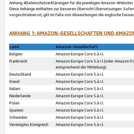
Anhang 4Datenschutzerklärungen für die jeweiligen Amazon-Websites
Diese Anhänge enthalten zur besseren Übersicht Übersetzungen. Sofe
vorgeschrieben ist, gilt im Falle von Abweichungen die englische Fass
ANHANG 1: AMAZON-GESELLSCHAFTEN UND AMAZO
Land
Amazon-Gesellschaft
Belgien
Amazon Europe Core S.à r.l.
Frankreich
Amazon Europe Core S.à r.l.(oder Amazon Fr
entsprechend der Mitteilung)
Deutschland
Amazon Europe Core S.à r.l.
Irland
Amazon Europe Core S.à r.l.
Italien
Amazon Europe Core S.à r.l.
Niederlande
Amazon Europe Core S.à r.l.
Polen
Amazon Europe Core S.à r.l.
Spanien
Amazon Europe Core S.à r.l.
Schweden
Amazon Europe Core S.à r.l.
Vereinigtes Königreich
Amazon Europe Core S.à r.l.