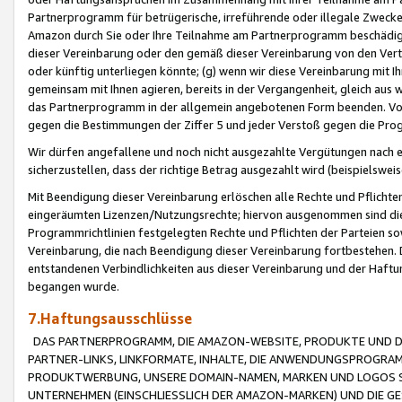
Partnerprogramm für betrügerische, irreführende oder illegale Zwecke
Amazon durch Sie oder Ihre Teilnahme am Partnerprogramm beschädig
dieser Vereinbarung oder den gemäß dieser Vereinbarung von den Vertr
oder künftig unterliegen könnte; (g) wenn wir diese Vereinbarung mit I
gemeinsam mit Ihnen agieren, bereits in der Vergangenheit, gleich aus
das Partnerprogramm in der allgemein angebotenen Form beenden. Vors
gegen die Bestimmungen der Ziffer 5 und jeder Verstoß gegen die Prog
Wir dürfen angefallene und noch nicht ausgezahlte Vergütungen nach 
sicherzustellen, dass der richtige Betrag ausgezahlt wird (beispielsw
Mit Beendigung dieser Vereinbarung erlöschen alle Rechte und Pflichte
eingeräumten Lizenzen/Nutzungsrechte; hiervon ausgenommen sind die in 
Programmrichtlinien festgelegten Rechte und Pflichten der Parteien sow
Vereinbarung, die nach Beendigung dieser Vereinbarung fortbestehen. D
entstandenen Verbindlichkeiten aus dieser Vereinbarung und der Haft
begangen wurde.
7.Haftungsausschlüsse
DAS PARTNERPROGRAMM, DIE AMAZON-WEBSITE, PRODUKTE UND DI
PARTNER-LINKS, LINKFORMATE, INHALTE, DIE ANWENDUNGSPROGR
PRODUKTWERBUNG, UNSERE DOMAIN-NAMEN, MARKEN UND LOGOS S
UNTERNEHMEN (EINSCHLIESSLICH DER AMAZON-MARKEN) UND DIE GE