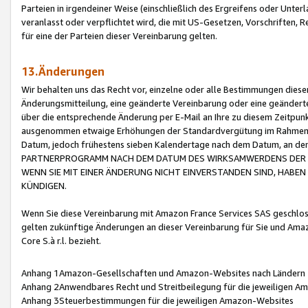
Parteien in irgendeiner Weise (einschließlich des Ergreifens oder Unt
veranlasst oder verpflichtet wird, die mit US-Gesetzen, Vorschriften,
für eine der Parteien dieser Vereinbarung gelten.
13.Änderungen
Wir behalten uns das Recht vor, einzelne oder alle Bestimmungen diese
Änderungsmitteilung, eine geänderte Vereinbarung oder eine geänderte 
über die entsprechende Änderung per E-Mail an Ihre zu diesem Zeitpun
ausgenommen etwaige Erhöhungen der Standardvergütung im Rahmen
Datum, jedoch frühestens sieben Kalendertage nach dem Datum, an de
PARTNERPROGRAMM NACH DEM DATUM DES WIRKSAMWERDENS DER Ä
WENN SIE MIT EINER ÄNDERUNG NICHT EINVERSTANDEN SIND, HABEN S
KÜNDIGEN.
Wenn Sie diese Vereinbarung mit Amazon France Services SAS geschlo
gelten zukünftige Änderungen an dieser Vereinbarung für Sie und Ama
Core S.à r.l. bezieht.
Anhang 1Amazon-Gesellschaften und Amazon-Websites nach Ländern
Anhang 2Anwendbares Recht und Streitbeilegung für die jeweiligen 
Anhang 3Steuerbestimmungen für die jeweiligen Amazon-Websites