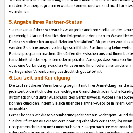
mit dem Partnerprogramm erwarten können, und wir sind nicht für etwa
vornehmen.
5.Angabe Ihres Partner-Status
Sie müssen auf Ihrer Website bzw. an jeder anderen Stelle, an der Am
genehmigt, klar und deutlich den folgenden oder einen im Wesentlichen
Partner verdiene ich an qualifizierten Verkäufen“. Abgesehen von die
werden Sie ohne unsere vorherige schriftliche Zustimmung keine weite
Partnerprogramm machen. Sie dürfen die zwischen uns und Ihnen best
(einschließlich der expliziten oder impliziten Aussage, dass Amazon Si
dass eine Verbindung zwischen Amazon und Ihnen oder einer anderen natü
vorliegenden Vereinbarung ausdrücklich gestattet ist.
6.Laufzeit und Kündigung
Die Laufzeit dieser Vereinbarung beginnt mit Ihrer Anmeldung für die 
jederzeit ordentlich oder aus wichtigem Grund durch schriftliche Kündi
automatisch und unter Ausschluss des Gerichtswegs), wobei eine solch
können kündigen, indem Sie sich über die Partner-Website in Ihrem Ko
auswählen.
Ferner können wir diese Vereinbarung jederzeit aus wichtigem Grund dur
Sie Ihre Pflichten aus dieser Vereinbarung erheblich verletzen; (b) wen
Programmrichtlinien) nicht innerhalb von 7 Tagen nach unserer Benachr
oder Haftungsansprüchen im Zusammenhang mit Ihrer Teilnahme am Pa