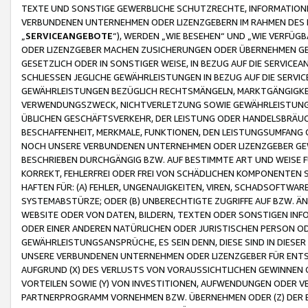
TEXTE UND SONSTIGE GEWERBLICHE SCHUTZRECHTE, INFORMATIONE
VERBUNDENEN UNTERNEHMEN ODER LIZENZGEBERN IM RAHMEN DES
„
SERVICEANGEBOTE
“), WERDEN „WIE BESEHEN“ UND „WIE VERFÜ
ODER LIZENZGEBER MACHEN ZUSICHERUNGEN ODER ÜBERNEHMEN GEW
GESETZLICH ODER IN SONSTIGER WEISE, IN BEZUG AUF DIE SERVI
SCHLIESSEN JEGLICHE GEWÄHRLEISTUNGEN IN BEZUG AUF DIE SERVI
GEWÄHRLEISTUNGEN BEZÜGLICH RECHTSMÄNGELN, MARKTGÄNGIGKEIT
VERWENDUNGSZWECK, NICHTVERLETZUNG SOWIE GEWÄHRLEISTUNGEN 
ÜBLICHEN GESCHÄFTSVERKEHR, DER LEISTUNG ODER HANDELSBRÄUCH
BESCHAFFENHEIT, MERKMALE, FUNKTIONEN, DEN LEISTUNGSUMFANG 
NOCH UNSERE VERBUNDENEN UNTERNEHMEN ODER LIZENZGEBER GEWÄ
BESCHRIEBEN DURCHGÄNGIG BZW. AUF BESTIMMTE ART UND WEISE
KORREKT, FEHLERFREI ODER FREI VON SCHÄDLICHEN KOMPONENTEN
HAFTEN FÜR: (A) FEHLER, UNGENAUIGKEITEN, VIREN, SCHADSOFTW
SYSTEMABSTÜRZE; ODER (B) UNBERECHTIGTE ZUGRIFFE AUF BZW. 
WEBSITE ODER VON DATEN, BILDERN, TEXTEN ODER SONSTIGEN INF
ODER EINER ANDEREN NATÜRLICHEN ODER JURISTISCHEN PERSON OD
GEWÄHRLEISTUNGSANSPRÜCHE, ES SEIN DENN, DIESE SIND IN DIES
UNSERE VERBUNDENEN UNTERNEHMEN ODER LIZENZGEBER FÜR EN
AUFGRUND (X) DES VERLUSTS VON VORAUSSICHTLICHEN GEWINNEN
VORTEILEN SOWIE (Y) VON INVESTITIONEN, AUFWENDUNGEN ODER VE
PARTNERPROGRAMM VORNEHMEN BZW. ÜBERNEHMEN ODER (Z) DER 