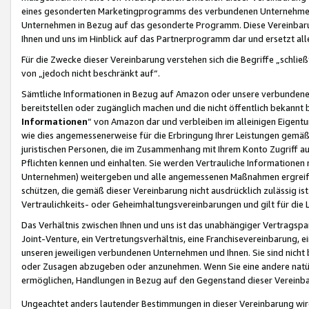
eines gesonderten Marketingprogramms des verbundenen Unternehmens
Unternehmen in Bezug auf das gesonderte Programm. Diese Vereinbarung
Ihnen und uns im Hinblick auf das Partnerprogramm dar und ersetzt al
Für die Zwecke dieser Vereinbarung verstehen sich die Begriffe „schließ
von „jedoch nicht beschränkt auf“.
Sämtliche Informationen in Bezug auf Amazon oder unsere verbunde
bereitstellen oder zugänglich machen und die nicht öffentlich bekannt bz
Informationen
“ von Amazon dar und verbleiben im alleinigen Eigent
wie dies angemessenerweise für die Erbringung Ihrer Leistungen gemäß d
juristischen Personen, die im Zusammenhang mit Ihrem Konto Zugriff au
Pflichten kennen und einhalten. Sie werden Vertrauliche Informationen 
Unternehmen) weitergeben und alle angemessenen Maßnahmen ergreifen
schützen, die gemäß dieser Vereinbarung nicht ausdrücklich zulässig is
Vertraulichkeits- oder Geheimhaltungsvereinbarungen und gilt für die
Das Verhältnis zwischen Ihnen und uns ist das unabhängiger Vertragspa
Joint-Venture, ein Vertretungsverhältnis, eine Franchisevereinbarung, 
unseren jeweiligen verbundenen Unternehmen und Ihnen. Sie sind ni
oder Zusagen abzugeben oder anzunehmen. Wenn Sie eine andere natürli
ermöglichen, Handlungen in Bezug auf den Gegenstand dieser Vereinbar
Ungeachtet anders lautender Bestimmungen in dieser Vereinbarung wird