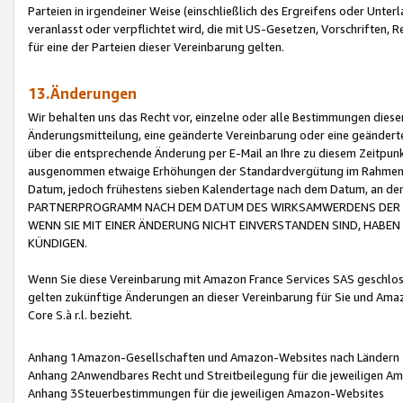
Parteien in irgendeiner Weise (einschließlich des Ergreifens oder Unt
veranlasst oder verpflichtet wird, die mit US-Gesetzen, Vorschriften,
für eine der Parteien dieser Vereinbarung gelten.
13.Änderungen
Wir behalten uns das Recht vor, einzelne oder alle Bestimmungen diese
Änderungsmitteilung, eine geänderte Vereinbarung oder eine geänderte 
über die entsprechende Änderung per E-Mail an Ihre zu diesem Zeitpun
ausgenommen etwaige Erhöhungen der Standardvergütung im Rahmen
Datum, jedoch frühestens sieben Kalendertage nach dem Datum, an de
PARTNERPROGRAMM NACH DEM DATUM DES WIRKSAMWERDENS DER Ä
WENN SIE MIT EINER ÄNDERUNG NICHT EINVERSTANDEN SIND, HABEN S
KÜNDIGEN.
Wenn Sie diese Vereinbarung mit Amazon France Services SAS geschlo
gelten zukünftige Änderungen an dieser Vereinbarung für Sie und Ama
Core S.à r.l. bezieht.
Anhang 1Amazon-Gesellschaften und Amazon-Websites nach Ländern
Anhang 2Anwendbares Recht und Streitbeilegung für die jeweiligen 
Anhang 3Steuerbestimmungen für die jeweiligen Amazon-Websites