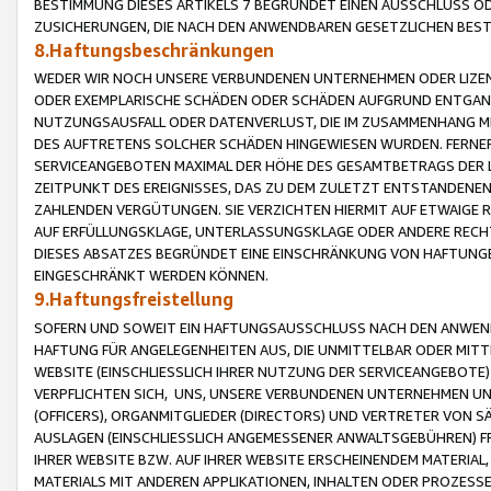
BESTIMMUNG DIESES ARTIKELS 7 BEGRÜNDET EINEN AUSSCHLUSS 
ZUSICHERUNGEN, DIE NACH DEN ANWENDBAREN GESETZLICHEN BE
8.Haftungsbeschränkungen
WEDER WIR NOCH UNSERE VERBUNDENEN UNTERNEHMEN ODER LIZEN
ODER EXEMPLARISCHE SCHÄDEN ODER SCHÄDEN AUFGRUND ENTGANG
NUTZUNGSAUSFALL ODER DATENVERLUST, DIE IM ZUSAMMENHANG MI
DES AUFTRETENS SOLCHER SCHÄDEN HINGEWIESEN WURDEN. FERN
SERVICEANGEBOTEN MAXIMAL DER HÖHE DES GESAMTBETRAGS DER 
ZEITPUNKT DES EREIGNISSES, DAS ZU DEM ZULETZT ENTSTANDENE
ZAHLENDEN VERGÜTUNGEN. SIE VERZICHTEN HIERMIT AUF ETWAIGE 
AUF ERFÜLLUNGSKLAGE, UNTERLASSUNGSKLAGE ODER ANDERE RECHT
DIESES ABSATZES BEGRÜNDET EINE EINSCHRÄNKUNG VON HAFTUNG
EINGESCHRÄNKT WERDEN KÖNNEN.
9.Haftungsfreistellung
SOFERN UND SOWEIT EIN HAFTUNGSAUSSCHLUSS NACH DEN ANWENDB
HAFTUNG FÜR ANGELEGENHEITEN AUS, DIE UNMITTELBAR ODER MITT
WEBSITE (EINSCHLIESSLICH IHRER NUTZUNG DER SERVICEANGEBOTE)
VERPFLICHTEN SICH, UNS, UNSERE VERBUNDENEN UNTERNEHMEN UN
(OFFICERS), ORGANMITGLIEDER (DIRECTORS) UND VERTRETER VON 
AUSLAGEN (EINSCHLIESSLICH ANGEMESSENER ANWALTSGEBÜHREN) FR
IHRER WEBSITE BZW. AUF IHRER WEBSITE ERSCHEINENDEM MATERIAL
MATERIALS MIT ANDEREN APPLIKATIONEN, INHALTEN ODER PROZESSE