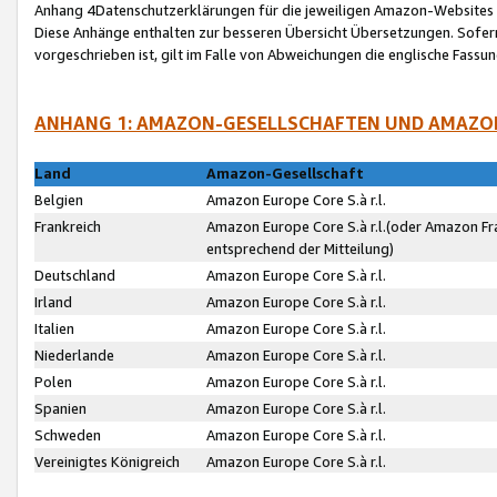
Anhang 4Datenschutzerklärungen für die jeweiligen Amazon-Websites
Diese Anhänge enthalten zur besseren Übersicht Übersetzungen. Sofe
vorgeschrieben ist, gilt im Falle von Abweichungen die englische Fass
ANHANG 1: AMAZON-GESELLSCHAFTEN UND AMAZO
Land
Amazon-Gesellschaft
Belgien
Amazon Europe Core S.à r.l.
Frankreich
Amazon Europe Core S.à r.l.(oder Amazon Fr
entsprechend der Mitteilung)
Deutschland
Amazon Europe Core S.à r.l.
Irland
Amazon Europe Core S.à r.l.
Italien
Amazon Europe Core S.à r.l.
Niederlande
Amazon Europe Core S.à r.l.
Polen
Amazon Europe Core S.à r.l.
Spanien
Amazon Europe Core S.à r.l.
Schweden
Amazon Europe Core S.à r.l.
Vereinigtes Königreich
Amazon Europe Core S.à r.l.