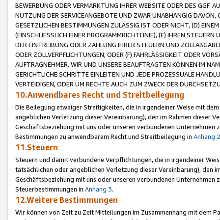
BEWERBUNG ODER VERMARKTUNG IHRER WEBSITE ODER DES GGF. AUF 
NUTZUNG DER SERVICEANGEBOTE UND ZWAR UNABHÄNGIG DAVON, O
GESETZLICHEN BESTIMMUNGEN ZULÄSSIG IST ODER NICHT, (D) EINE
(EINSCHLIESSLICH EINER PROGRAMMRICHTLINIE), (E) IHREN STEUER
DER EINTREIBUNG ODER ZAHLUNG IHRER STEUERN UND ZOLLABGAB
ODER ZOLLVERPFLICHTUNGEN, ODER (F) FAHRLÄSSIGKEIT ODER VORS
AUFTRAGNEHMER. WIR UND UNSERE BEAUFTRAGTEN KÖNNEN IM NAME
GERICHTLICHE SCHRITTE EINLEITEN UND JEDE PROZESSUALE HAND
VERTEIDIGEN, ODER UM RECHTE AUCH ZUM ZWECK DER DURCHSETZU
10.Anwendbares Recht und Streitbeilegung
Die Beilegung etwaiger Streitigkeiten, die in irgendeiner Weise mit de
angeblichen Verletzung dieser Vereinbarung), den im Rahmen dieser Ve
Geschäftsbeziehung mit uns oder unseren verbundenen Unternehmen zu
Bestimmungen zu anwendbarem Recht und Streitbeilegung in
Anhang 
11.Steuern
Steuern und damit verbundene Verpflichtungen, die in irgendeiner Wei
tatsächlichen oder angeblichen Verletzung dieser Vereinbarung), den 
Geschäftsbeziehung mit uns oder unseren verbundenen Unternehmen z
Steuerbestimmungen in
Anhang 3
.
12.Weitere Bestimmungen
Wir können von Zeit zu Zeit Mitteilungen im Zusammenhang mit dem Par