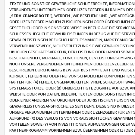
TEXTE UND SONSTIGE GEWERBLICHE SCHUTZRECHTE, INFORMATIONE
VERBUNDENEN UNTERNEHMEN ODER LIZENZGEBERN IM RAHMEN DES
„
SERVICEANGEBOTE
“), WERDEN „WIE BESEHEN“ UND „WIE VERFÜ
ODER LIZENZGEBER MACHEN ZUSICHERUNGEN ODER ÜBERNEHMEN GEW
GESETZLICH ODER IN SONSTIGER WEISE, IN BEZUG AUF DIE SERVI
SCHLIESSEN JEGLICHE GEWÄHRLEISTUNGEN IN BEZUG AUF DIE SERVI
GEWÄHRLEISTUNGEN BEZÜGLICH RECHTSMÄNGELN, MARKTGÄNGIGKEIT
VERWENDUNGSZWECK, NICHTVERLETZUNG SOWIE GEWÄHRLEISTUNGEN 
ÜBLICHEN GESCHÄFTSVERKEHR, DER LEISTUNG ODER HANDELSBRÄUCH
BESCHAFFENHEIT, MERKMALE, FUNKTIONEN, DEN LEISTUNGSUMFANG 
NOCH UNSERE VERBUNDENEN UNTERNEHMEN ODER LIZENZGEBER GEWÄ
BESCHRIEBEN DURCHGÄNGIG BZW. AUF BESTIMMTE ART UND WEISE
KORREKT, FEHLERFREI ODER FREI VON SCHÄDLICHEN KOMPONENTEN
HAFTEN FÜR: (A) FEHLER, UNGENAUIGKEITEN, VIREN, SCHADSOFTW
SYSTEMABSTÜRZE; ODER (B) UNBERECHTIGTE ZUGRIFFE AUF BZW. 
WEBSITE ODER VON DATEN, BILDERN, TEXTEN ODER SONSTIGEN INF
ODER EINER ANDEREN NATÜRLICHEN ODER JURISTISCHEN PERSON OD
GEWÄHRLEISTUNGSANSPRÜCHE, ES SEIN DENN, DIESE SIND IN DIES
UNSERE VERBUNDENEN UNTERNEHMEN ODER LIZENZGEBER FÜR EN
AUFGRUND (X) DES VERLUSTS VON VORAUSSICHTLICHEN GEWINNEN
VORTEILEN SOWIE (Y) VON INVESTITIONEN, AUFWENDUNGEN ODER VE
PARTNERPROGRAMM VORNEHMEN BZW. ÜBERNEHMEN ODER (Z) DER 