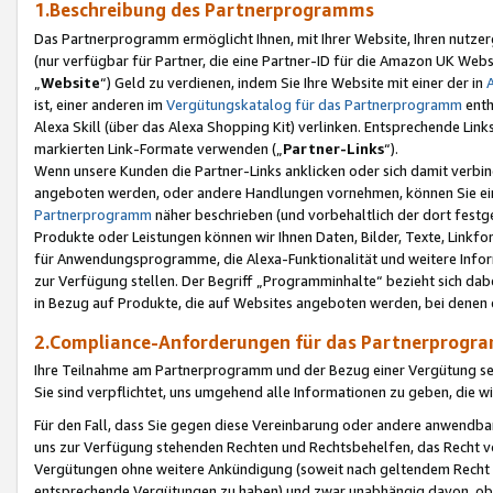
1.Beschreibung des Partnerprogramms
Das Partnerprogramm ermöglicht Ihnen, mit Ihrer Website, Ihren nutzer
(nur verfügbar für Partner, die eine Partner-ID für die Amazon UK We
„
Website
“) Geld zu verdienen, indem Sie Ihre Website mit einer der in
ist, einer anderen im
Vergütungskatalog für das Partnerprogramm
enth
Alexa Skill (über das Alexa Shopping Kit) verlinken. Entsprechende Lin
markierten Link-Formate verwenden („
Partner-Links
“).
Wenn unsere Kunden die Partner-Links anklicken oder sich damit verbi
angeboten werden, oder andere Handlungen vornehmen, können Sie eine
Partnerprogramm
näher beschrieben (und vorbehaltlich der dort festg
Produkte oder Leistungen können wir Ihnen Daten, Bilder, Texte, Linkfo
für Anwendungsprogramme, die Alexa-Funktionalität und weitere Inf
zur Verfügung stellen. Der Begriff „Programminhalte“ bezieht sich dabe
in Bezug auf Produkte, die auf Websites angeboten werden, bei denen 
2.Compliance-Anforderungen für das Partnerprog
Ihre Teilnahme am Partnerprogramm und der Bezug einer Vergütung setz
Sie sind verpflichtet, uns umgehend alle Informationen zu geben, die w
Für den Fall, dass Sie gegen diese Vereinbarung oder andere anwendba
uns zur Verfügung stehenden Rechten und Rechtsbehelfen, das Recht vo
Vergütungen ohne weitere Ankündigung (soweit nach geltendem Recht z
entsprechende Vergütungen zu haben) und zwar unabhängig davon, ob 