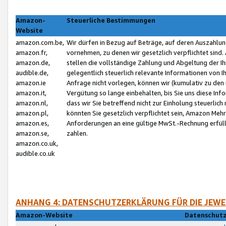
Amazon-
Steuerliche Bestimmungen
Website
amazon.com.be,
Wir dürfen in Bezug auf Beträge, auf deren Auszahlun
amazon.fr,
vornehmen, zu denen wir gesetzlich verpflichtet sind
amazon.de,
stellen die vollständige Zahlung und Abgeltung der 
audible.de,
gelegentlich steuerlich relevante Informationen von I
amazon.ie
Anfrage nicht vorlegen, können wir (kumulativ zu de
amazon.it,
Vergütung so lange einbehalten, bis Sie uns diese Inf
amazon.nl,
dass wir Sie betreffend nicht zur Einholung steuerlich 
amazon.pl,
könnten Sie gesetzlich verpflichtet sein, Amazon Meh
amazon.es,
Anforderungen an eine gültige MwSt.-Rechnung erfüllt
amazon.se,
zahlen.
amazon.co.uk,
audible.co.uk
ANHANG 4: DATENSCHUTZERKLÄRUNG FÜR DIE JEWE
Amazon-Website
Datenschutz