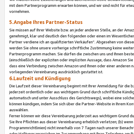
mit dem Partnerprogramm erwarten können, und wir sind nicht für etwa
vornehmen.
5.Angabe Ihres Partner-Status
Sie müssen auf Ihrer Website bzw. an jeder anderen Stelle, an der Am
genehmigt, klar und deutlich den folgenden oder einen im Wesentlichen
Partner verdiene ich an qualifizierten Verkäufen“. Abgesehen von die
werden Sie ohne unsere vorherige schriftliche Zustimmung keine weite
Partnerprogramm machen. Sie dürfen die zwischen uns und Ihnen best
(einschließlich der expliziten oder impliziten Aussage, dass Amazon Si
dass eine Verbindung zwischen Amazon und Ihnen oder einer anderen natü
vorliegenden Vereinbarung ausdrücklich gestattet ist.
6.Laufzeit und Kündigung
Die Laufzeit dieser Vereinbarung beginnt mit Ihrer Anmeldung für die 
jederzeit ordentlich oder aus wichtigem Grund durch schriftliche Kündi
automatisch und unter Ausschluss des Gerichtswegs), wobei eine solch
können kündigen, indem Sie sich über die Partner-Website in Ihrem Ko
auswählen.
Ferner können wir diese Vereinbarung jederzeit aus wichtigem Grund dur
Sie Ihre Pflichten aus dieser Vereinbarung erheblich verletzen; (b) wen
Programmrichtlinien) nicht innerhalb von 7 Tagen nach unserer Benachr
oder Haftungsansprüchen im Zusammenhang mit Ihrer Teilnahme am Pa