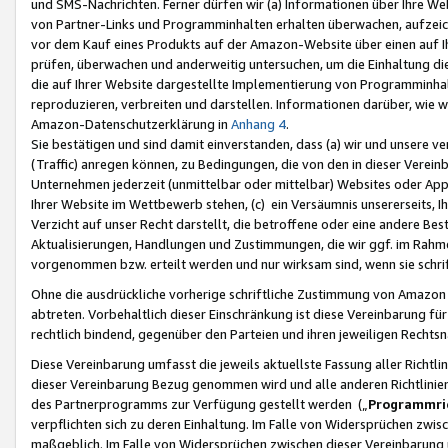
und SMS-Nachrichten. Ferner dürfen wir (a) Informationen über Ihre We
von Partner-Links und Programminhalten erhalten überwachen, aufzei
vor dem Kauf eines Produkts auf der Amazon-Website über einen auf Ih
prüfen, überwachen und anderweitig untersuchen, um die Einhaltung dies
die auf Ihrer Website dargestellte Implementierung von Programminhalt
reproduzieren, verbreiten und darstellen. Informationen darüber, wie w
Amazon-Datenschutzerklärung in
Anhang 4
.
Sie bestätigen und sind damit einverstanden, dass (a) wir und unsere 
(Traffic) anregen können, zu Bedingungen, die von den in dieser Vere
Unternehmen jederzeit (unmittelbar oder mittelbar) Websites oder Appl
Ihrer Website im Wettbewerb stehen, (c) ein Versäumnis unsererseits, I
Verzicht auf unser Recht darstellt, die betroffene oder eine andere B
Aktualisierungen, Handlungen und Zustimmungen, die wir ggf. im Rahme
vorgenommen bzw. erteilt werden und nur wirksam sind, wenn sie schri
Ohne die ausdrückliche vorherige schriftliche Zustimmung von Amazon
abtreten. Vorbehaltlich dieser Einschränkung ist diese Vereinbarung f
rechtlich bindend, gegenüber den Parteien und ihren jeweiligen Rech
Diese Vereinbarung umfasst die jeweils aktuellste Fassung aller Richtli
dieser Vereinbarung Bezug genommen wird und alle anderen Richtlinie
des Partnerprogramms zur Verfügung gestellt werden („
Programmric
verpflichten sich zu deren Einhaltung. Im Falle von Widersprüchen zwi
maßgeblich. Im Falle von Widersprüchen zwischen dieser Vereinbarun