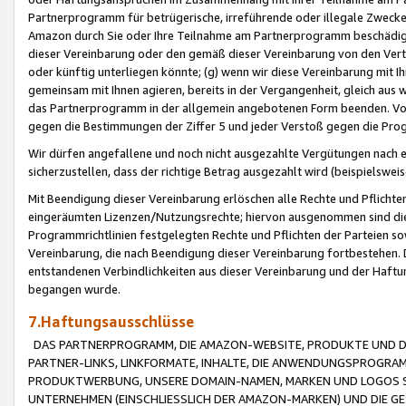
Partnerprogramm für betrügerische, irreführende oder illegale Zwecke
Amazon durch Sie oder Ihre Teilnahme am Partnerprogramm beschädig
dieser Vereinbarung oder den gemäß dieser Vereinbarung von den Vertr
oder künftig unterliegen könnte; (g) wenn wir diese Vereinbarung mit I
gemeinsam mit Ihnen agieren, bereits in der Vergangenheit, gleich aus
das Partnerprogramm in der allgemein angebotenen Form beenden. Vors
gegen die Bestimmungen der Ziffer 5 und jeder Verstoß gegen die Prog
Wir dürfen angefallene und noch nicht ausgezahlte Vergütungen nach 
sicherzustellen, dass der richtige Betrag ausgezahlt wird (beispielsw
Mit Beendigung dieser Vereinbarung erlöschen alle Rechte und Pflichte
eingeräumten Lizenzen/Nutzungsrechte; hiervon ausgenommen sind die in 
Programmrichtlinien festgelegten Rechte und Pflichten der Parteien sow
Vereinbarung, die nach Beendigung dieser Vereinbarung fortbestehen. D
entstandenen Verbindlichkeiten aus dieser Vereinbarung und der Haft
begangen wurde.
7.Haftungsausschlüsse
DAS PARTNERPROGRAMM, DIE AMAZON-WEBSITE, PRODUKTE UND DI
PARTNER-LINKS, LINKFORMATE, INHALTE, DIE ANWENDUNGSPROGR
PRODUKTWERBUNG, UNSERE DOMAIN-NAMEN, MARKEN UND LOGOS S
UNTERNEHMEN (EINSCHLIESSLICH DER AMAZON-MARKEN) UND DIE GE