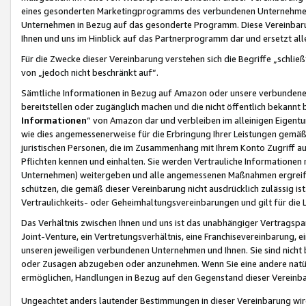
eines gesonderten Marketingprogramms des verbundenen Unternehmens
Unternehmen in Bezug auf das gesonderte Programm. Diese Vereinbarung
Ihnen und uns im Hinblick auf das Partnerprogramm dar und ersetzt al
Für die Zwecke dieser Vereinbarung verstehen sich die Begriffe „schließ
von „jedoch nicht beschränkt auf“.
Sämtliche Informationen in Bezug auf Amazon oder unsere verbunde
bereitstellen oder zugänglich machen und die nicht öffentlich bekannt bz
Informationen
“ von Amazon dar und verbleiben im alleinigen Eigent
wie dies angemessenerweise für die Erbringung Ihrer Leistungen gemäß d
juristischen Personen, die im Zusammenhang mit Ihrem Konto Zugriff au
Pflichten kennen und einhalten. Sie werden Vertrauliche Informationen 
Unternehmen) weitergeben und alle angemessenen Maßnahmen ergreifen
schützen, die gemäß dieser Vereinbarung nicht ausdrücklich zulässig is
Vertraulichkeits- oder Geheimhaltungsvereinbarungen und gilt für die
Das Verhältnis zwischen Ihnen und uns ist das unabhängiger Vertragspa
Joint-Venture, ein Vertretungsverhältnis, eine Franchisevereinbarung, 
unseren jeweiligen verbundenen Unternehmen und Ihnen. Sie sind ni
oder Zusagen abzugeben oder anzunehmen. Wenn Sie eine andere natürli
ermöglichen, Handlungen in Bezug auf den Gegenstand dieser Vereinbar
Ungeachtet anders lautender Bestimmungen in dieser Vereinbarung wird