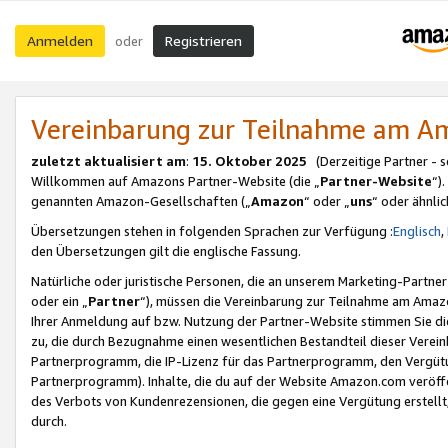
Anmelden
Registrieren
oder
Vereinbarung zur Teilnahme am 
zuletzt aktualisiert am
:
15. Oktober 2025
(Derzeitige Partner - 
Willkommen auf Amazons Partner-Website (die „
Partner-Website
“)
genannten Amazon-Gesellschaften („
Amazon
“ oder „
uns
“ oder ähnli
Übersetzungen stehen in folgenden Sprachen zur Verfügung :
Englisch
,
den Übersetzungen gilt die englische Fassung.
Natürliche oder juristische Personen, die an unserem Marketing-Partn
oder ein „
Partner
“), müssen die Vereinbarung zur Teilnahme am Ama
Ihrer Anmeldung auf bzw. Nutzung der Partner-Website stimmen Sie die
zu, die durch Bezugnahme einen wesentlichen Bestandteil dieser Verei
Partnerprogramm, die IP-Lizenz für das Partnerprogramm, den Vergütu
Partnerprogramm). Inhalte, die du auf der Website Amazon.com veröffe
des Verbots von Kundenrezensionen, die gegen eine Vergütung erstellt, 
durch.