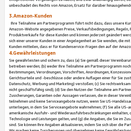
unbeschadet des Rechts von Amazon, Ersatz für darüber hinausgehen
3.Amazon-Kunden
Ihre Teilnahme am Partnerprogramm führt nicht dazu, dass unsere Kun
Amazon-Website angegebenen Preise, Verkaufsbedingungen, Regeln, Ri
Produktverkäufe für diese Kunden und können jederzeit geändert werde
sich einer unserer Kunden in einer Angelegenheit an Sie wenden, die 
Kunden mitteilen, dass er für Kundenservice-Fragen den auf der Ama
4.Gewährleistungen
Sie gewährleisten und sichern zu, dass (a) Sie gemäß dieser Vereinba
betreiben werden; (b) weder Ihre Teilnahme am Partnerprogramm noch d
Bestimmungen, Verordnungen, Vorschriften, Anordnungen, Konzessionen,
Gerichtsurteile und -beschlüsse oder andere Auflagen einer für Sie zu
Datenschutz, Werbung und Marketing) verstoßen; (c) Sie rechtswirksam 
nicht geschäftsfähig sind); (d) Sie den Nutzen der Teilnahme am Partne
Zusicherungen, Garantien oder Aussagen verlassen, die in dieser Verein
teilnehmen und keine Serviceangebote nutzen, wenn Sie US-Handelssa
unterliegen, in dem Sie Serviceangebote wahrnehmen; (f) Sie alle US
amerikanische Ausfuhr- und Wiederausfuhrbeschränkungen einhalten, 
Technologie und Leistungen gelten, und (g) die Angaben, die Sie im 
sind. Sie können Ihre Angaben aktualisieren, indem Sie sich über die 
Wir machen keine Zusicherungen und übernehmen keine Gewährleistun