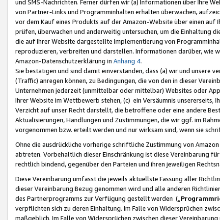
und SMS-Nachrichten. Ferner dürfen wir (a) Informationen über Ihre We
von Partner-Links und Programminhalten erhalten überwachen, aufzei
vor dem Kauf eines Produkts auf der Amazon-Website über einen auf Ih
prüfen, überwachen und anderweitig untersuchen, um die Einhaltung dies
die auf Ihrer Website dargestellte Implementierung von Programminhalt
reproduzieren, verbreiten und darstellen. Informationen darüber, wie w
Amazon-Datenschutzerklärung in
Anhang 4
.
Sie bestätigen und sind damit einverstanden, dass (a) wir und unsere 
(Traffic) anregen können, zu Bedingungen, die von den in dieser Vere
Unternehmen jederzeit (unmittelbar oder mittelbar) Websites oder Appl
Ihrer Website im Wettbewerb stehen, (c) ein Versäumnis unsererseits, I
Verzicht auf unser Recht darstellt, die betroffene oder eine andere B
Aktualisierungen, Handlungen und Zustimmungen, die wir ggf. im Rahme
vorgenommen bzw. erteilt werden und nur wirksam sind, wenn sie schri
Ohne die ausdrückliche vorherige schriftliche Zustimmung von Amazon
abtreten. Vorbehaltlich dieser Einschränkung ist diese Vereinbarung f
rechtlich bindend, gegenüber den Parteien und ihren jeweiligen Rech
Diese Vereinbarung umfasst die jeweils aktuellste Fassung aller Richtli
dieser Vereinbarung Bezug genommen wird und alle anderen Richtlinie
des Partnerprogramms zur Verfügung gestellt werden („
Programmric
verpflichten sich zu deren Einhaltung. Im Falle von Widersprüchen zwi
maßgeblich. Im Falle von Widersprüchen zwischen dieser Vereinbarun