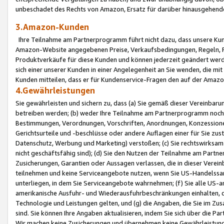
unbeschadet des Rechts von Amazon, Ersatz für darüber hinausgehen
3.Amazon-Kunden
Ihre Teilnahme am Partnerprogramm führt nicht dazu, dass unsere Kun
Amazon-Website angegebenen Preise, Verkaufsbedingungen, Regeln, Ri
Produktverkäufe für diese Kunden und können jederzeit geändert werde
sich einer unserer Kunden in einer Angelegenheit an Sie wenden, die 
Kunden mitteilen, dass er für Kundenservice-Fragen den auf der Ama
4.Gewährleistungen
Sie gewährleisten und sichern zu, dass (a) Sie gemäß dieser Vereinba
betreiben werden; (b) weder Ihre Teilnahme am Partnerprogramm noch d
Bestimmungen, Verordnungen, Vorschriften, Anordnungen, Konzessionen,
Gerichtsurteile und -beschlüsse oder andere Auflagen einer für Sie zu
Datenschutz, Werbung und Marketing) verstoßen; (c) Sie rechtswirksam 
nicht geschäftsfähig sind); (d) Sie den Nutzen der Teilnahme am Partne
Zusicherungen, Garantien oder Aussagen verlassen, die in dieser Verein
teilnehmen und keine Serviceangebote nutzen, wenn Sie US-Handelssa
unterliegen, in dem Sie Serviceangebote wahrnehmen; (f) Sie alle US
amerikanische Ausfuhr- und Wiederausfuhrbeschränkungen einhalten, 
Technologie und Leistungen gelten, und (g) die Angaben, die Sie im 
sind. Sie können Ihre Angaben aktualisieren, indem Sie sich über die 
Wir machen keine Zusicherungen und übernehmen keine Gewährleistun