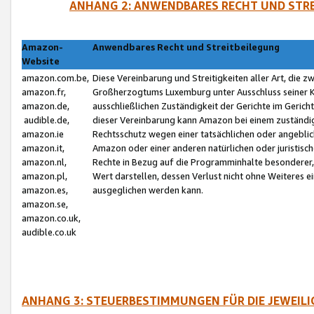
ANHANG 2: ANWENDBARES RECHT UND STRE
Amazon-
Anwendbares Recht und Streitbeilegung
Website
amazon.com.be,
Diese Vereinbarung und Streitigkeiten aller Art, die 
amazon.fr,
Großherzogtums Luxemburg unter Ausschluss seiner Kol
amazon.de,
ausschließlichen Zuständigkeit der Gerichte im Geri
audible.de,
dieser Vereinbarung kann Amazon bei einem zuständig
amazon.ie
Rechtsschutz wegen einer tatsächlichen oder angebli
amazon.it,
Amazon oder einer anderen natürlichen oder juristisc
amazon.nl,
Rechte in Bezug auf die Programminhalte besonderer,
amazon.pl,
Wert darstellen, dessen Verlust nicht ohne Weiteres e
amazon.es,
ausgeglichen werden kann.
amazon.se,
amazon.co.uk,
audible.co.uk
ANHANG 3: STEUERBESTIMMUNGEN FÜR DIE JEWEIL