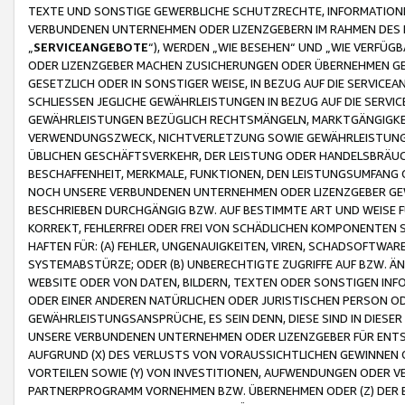
TEXTE UND SONSTIGE GEWERBLICHE SCHUTZRECHTE, INFORMATIONE
VERBUNDENEN UNTERNEHMEN ODER LIZENZGEBERN IM RAHMEN DES
„
SERVICEANGEBOTE
“), WERDEN „WIE BESEHEN“ UND „WIE VERFÜ
ODER LIZENZGEBER MACHEN ZUSICHERUNGEN ODER ÜBERNEHMEN GEW
GESETZLICH ODER IN SONSTIGER WEISE, IN BEZUG AUF DIE SERVI
SCHLIESSEN JEGLICHE GEWÄHRLEISTUNGEN IN BEZUG AUF DIE SERVI
GEWÄHRLEISTUNGEN BEZÜGLICH RECHTSMÄNGELN, MARKTGÄNGIGKEIT
VERWENDUNGSZWECK, NICHTVERLETZUNG SOWIE GEWÄHRLEISTUNGEN 
ÜBLICHEN GESCHÄFTSVERKEHR, DER LEISTUNG ODER HANDELSBRÄUCH
BESCHAFFENHEIT, MERKMALE, FUNKTIONEN, DEN LEISTUNGSUMFANG 
NOCH UNSERE VERBUNDENEN UNTERNEHMEN ODER LIZENZGEBER GEWÄ
BESCHRIEBEN DURCHGÄNGIG BZW. AUF BESTIMMTE ART UND WEISE
KORREKT, FEHLERFREI ODER FREI VON SCHÄDLICHEN KOMPONENTEN
HAFTEN FÜR: (A) FEHLER, UNGENAUIGKEITEN, VIREN, SCHADSOFTW
SYSTEMABSTÜRZE; ODER (B) UNBERECHTIGTE ZUGRIFFE AUF BZW. 
WEBSITE ODER VON DATEN, BILDERN, TEXTEN ODER SONSTIGEN INF
ODER EINER ANDEREN NATÜRLICHEN ODER JURISTISCHEN PERSON OD
GEWÄHRLEISTUNGSANSPRÜCHE, ES SEIN DENN, DIESE SIND IN DIES
UNSERE VERBUNDENEN UNTERNEHMEN ODER LIZENZGEBER FÜR EN
AUFGRUND (X) DES VERLUSTS VON VORAUSSICHTLICHEN GEWINNEN
VORTEILEN SOWIE (Y) VON INVESTITIONEN, AUFWENDUNGEN ODER VE
PARTNERPROGRAMM VORNEHMEN BZW. ÜBERNEHMEN ODER (Z) DER 