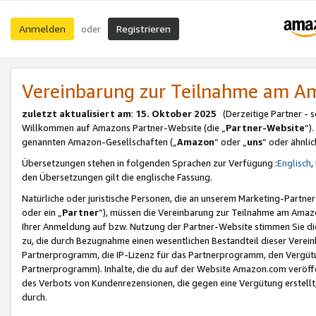
Anmelden
Registrieren
oder
Vereinbarung zur Teilnahme am 
zuletzt aktualisiert am
:
15. Oktober 2025
(Derzeitige Partner - 
Willkommen auf Amazons Partner-Website (die „
Partner-Website
“)
genannten Amazon-Gesellschaften („
Amazon
“ oder „
uns
“ oder ähnli
Übersetzungen stehen in folgenden Sprachen zur Verfügung :
Englisch
,
den Übersetzungen gilt die englische Fassung.
Natürliche oder juristische Personen, die an unserem Marketing-Partn
oder ein „
Partner
“), müssen die Vereinbarung zur Teilnahme am Ama
Ihrer Anmeldung auf bzw. Nutzung der Partner-Website stimmen Sie die
zu, die durch Bezugnahme einen wesentlichen Bestandteil dieser Verei
Partnerprogramm, die IP-Lizenz für das Partnerprogramm, den Vergütu
Partnerprogramm). Inhalte, die du auf der Website Amazon.com veröffe
des Verbots von Kundenrezensionen, die gegen eine Vergütung erstellt, 
durch.