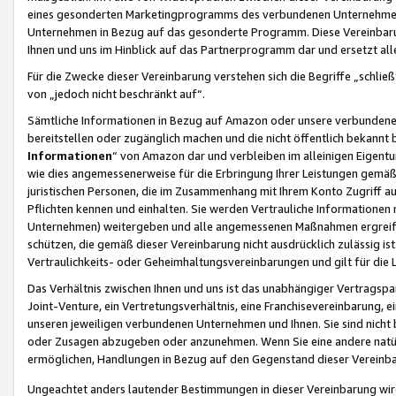
eines gesonderten Marketingprogramms des verbundenen Unternehmens
Unternehmen in Bezug auf das gesonderte Programm. Diese Vereinbarung
Ihnen und uns im Hinblick auf das Partnerprogramm dar und ersetzt al
Für die Zwecke dieser Vereinbarung verstehen sich die Begriffe „schließ
von „jedoch nicht beschränkt auf“.
Sämtliche Informationen in Bezug auf Amazon oder unsere verbunde
bereitstellen oder zugänglich machen und die nicht öffentlich bekannt bz
Informationen
“ von Amazon dar und verbleiben im alleinigen Eigent
wie dies angemessenerweise für die Erbringung Ihrer Leistungen gemäß d
juristischen Personen, die im Zusammenhang mit Ihrem Konto Zugriff au
Pflichten kennen und einhalten. Sie werden Vertrauliche Informationen 
Unternehmen) weitergeben und alle angemessenen Maßnahmen ergreifen
schützen, die gemäß dieser Vereinbarung nicht ausdrücklich zulässig is
Vertraulichkeits- oder Geheimhaltungsvereinbarungen und gilt für die
Das Verhältnis zwischen Ihnen und uns ist das unabhängiger Vertragspa
Joint-Venture, ein Vertretungsverhältnis, eine Franchisevereinbarung, 
unseren jeweiligen verbundenen Unternehmen und Ihnen. Sie sind ni
oder Zusagen abzugeben oder anzunehmen. Wenn Sie eine andere natürli
ermöglichen, Handlungen in Bezug auf den Gegenstand dieser Vereinbar
Ungeachtet anders lautender Bestimmungen in dieser Vereinbarung wird