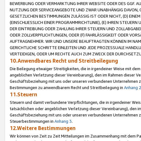
BEWERBUNG ODER VERMARKTUNG IHRER WEBSITE ODER DES GGF. AUF 
NUTZUNG DER SERVICEANGEBOTE UND ZWAR UNABHÄNGIG DAVON, O
GESETZLICHEN BESTIMMUNGEN ZULÄSSIG IST ODER NICHT, (D) EINE
(EINSCHLIESSLICH EINER PROGRAMMRICHTLINIE), (E) IHREN STEUER
DER EINTREIBUNG ODER ZAHLUNG IHRER STEUERN UND ZOLLABGAB
ODER ZOLLVERPFLICHTUNGEN, ODER (F) FAHRLÄSSIGKEIT ODER VORS
AUFTRAGNEHMER. WIR UND UNSERE BEAUFTRAGTEN KÖNNEN IM NAME
GERICHTLICHE SCHRITTE EINLEITEN UND JEDE PROZESSUALE HAND
VERTEIDIGEN, ODER UM RECHTE AUCH ZUM ZWECK DER DURCHSETZU
10.Anwendbares Recht und Streitbeilegung
Die Beilegung etwaiger Streitigkeiten, die in irgendeiner Weise mit de
angeblichen Verletzung dieser Vereinbarung), den im Rahmen dieser Ve
Geschäftsbeziehung mit uns oder unseren verbundenen Unternehmen zu
Bestimmungen zu anwendbarem Recht und Streitbeilegung in
Anhang 
11.Steuern
Steuern und damit verbundene Verpflichtungen, die in irgendeiner Wei
tatsächlichen oder angeblichen Verletzung dieser Vereinbarung), den 
Geschäftsbeziehung mit uns oder unseren verbundenen Unternehmen z
Steuerbestimmungen in
Anhang 3
.
12.Weitere Bestimmungen
Wir können von Zeit zu Zeit Mitteilungen im Zusammenhang mit dem Par