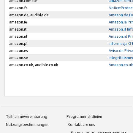
amazon.com.be
amazon.com.b
amazon.fr
Notice:Protec
amazon.de, audible.de
Amazon.de Da
amazon.ie
Amazon.ie Pri
amazon.it
Amazon.it Inf
amazon.nl
Amazon.nl Pri
amazon.pl
Informacja O
amazon.es
Aviso de Priv
amazon.se
Integritetsm
amazon.co.uk, audible.co.uk
Amazon.co.uk 
Teilnahmevereinbarung
Programmrichtlinien
Nutzungsbestimmungen
Kontaktiere uns