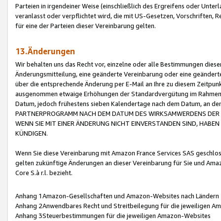
Parteien in irgendeiner Weise (einschließlich des Ergreifens oder Unt
veranlasst oder verpflichtet wird, die mit US-Gesetzen, Vorschriften,
für eine der Parteien dieser Vereinbarung gelten.
13.Änderungen
Wir behalten uns das Recht vor, einzelne oder alle Bestimmungen diese
Änderungsmitteilung, eine geänderte Vereinbarung oder eine geänderte 
über die entsprechende Änderung per E-Mail an Ihre zu diesem Zeitpun
ausgenommen etwaige Erhöhungen der Standardvergütung im Rahmen
Datum, jedoch frühestens sieben Kalendertage nach dem Datum, an de
PARTNERPROGRAMM NACH DEM DATUM DES WIRKSAMWERDENS DER Ä
WENN SIE MIT EINER ÄNDERUNG NICHT EINVERSTANDEN SIND, HABEN S
KÜNDIGEN.
Wenn Sie diese Vereinbarung mit Amazon France Services SAS geschlo
gelten zukünftige Änderungen an dieser Vereinbarung für Sie und Ama
Core S.à r.l. bezieht.
Anhang 1Amazon-Gesellschaften und Amazon-Websites nach Ländern
Anhang 2Anwendbares Recht und Streitbeilegung für die jeweiligen 
Anhang 3Steuerbestimmungen für die jeweiligen Amazon-Websites