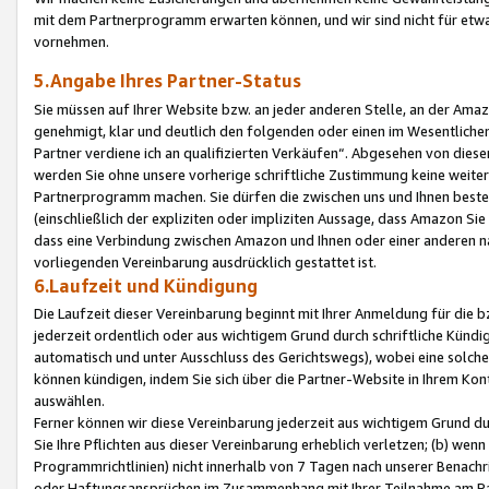
mit dem Partnerprogramm erwarten können, und wir sind nicht für etwa
vornehmen.
5.Angabe Ihres Partner-Status
Sie müssen auf Ihrer Website bzw. an jeder anderen Stelle, an der Am
genehmigt, klar und deutlich den folgenden oder einen im Wesentlichen
Partner verdiene ich an qualifizierten Verkäufen“. Abgesehen von die
werden Sie ohne unsere vorherige schriftliche Zustimmung keine weite
Partnerprogramm machen. Sie dürfen die zwischen uns und Ihnen best
(einschließlich der expliziten oder impliziten Aussage, dass Amazon Si
dass eine Verbindung zwischen Amazon und Ihnen oder einer anderen natü
vorliegenden Vereinbarung ausdrücklich gestattet ist.
6.Laufzeit und Kündigung
Die Laufzeit dieser Vereinbarung beginnt mit Ihrer Anmeldung für die 
jederzeit ordentlich oder aus wichtigem Grund durch schriftliche Kündi
automatisch und unter Ausschluss des Gerichtswegs), wobei eine solch
können kündigen, indem Sie sich über die Partner-Website in Ihrem Ko
auswählen.
Ferner können wir diese Vereinbarung jederzeit aus wichtigem Grund dur
Sie Ihre Pflichten aus dieser Vereinbarung erheblich verletzen; (b) wen
Programmrichtlinien) nicht innerhalb von 7 Tagen nach unserer Benachr
oder Haftungsansprüchen im Zusammenhang mit Ihrer Teilnahme am Pa