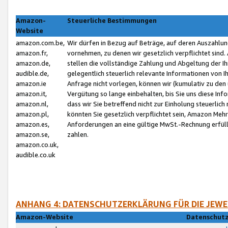
Amazon-
Steuerliche Bestimmungen
Website
amazon.com.be,
Wir dürfen in Bezug auf Beträge, auf deren Auszahlun
amazon.fr,
vornehmen, zu denen wir gesetzlich verpflichtet sind
amazon.de,
stellen die vollständige Zahlung und Abgeltung der 
audible.de,
gelegentlich steuerlich relevante Informationen von I
amazon.ie
Anfrage nicht vorlegen, können wir (kumulativ zu de
amazon.it,
Vergütung so lange einbehalten, bis Sie uns diese Inf
amazon.nl,
dass wir Sie betreffend nicht zur Einholung steuerlich 
amazon.pl,
könnten Sie gesetzlich verpflichtet sein, Amazon Meh
amazon.es,
Anforderungen an eine gültige MwSt.-Rechnung erfüllt
amazon.se,
zahlen.
amazon.co.uk,
audible.co.uk
ANHANG 4: DATENSCHUTZERKLÄRUNG FÜR DIE JEWE
Amazon-Website
Datenschutz