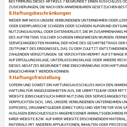
BESTIMMUNG DIESES ARTIKELS 7 BEGRÜNDET EINEN AUSSCHLUSS 
ZUSICHERUNGEN, DIE NACH DEN ANWENDBAREN GESETZLICHEN BE
8.Haftungsbeschränkungen
WEDER WIR NOCH UNSERE VERBUNDENEN UNTERNEHMEN ODER LIZEN
ODER EXEMPLARISCHE SCHÄDEN ODER SCHÄDEN AUFGRUND ENTGANG
NUTZUNGSAUSFALL ODER DATENVERLUST, DIE IM ZUSAMMENHANG MI
DES AUFTRETENS SOLCHER SCHÄDEN HINGEWIESEN WURDEN. FERN
SERVICEANGEBOTEN MAXIMAL DER HÖHE DES GESAMTBETRAGS DER 
ZEITPUNKT DES EREIGNISSES, DAS ZU DEM ZULETZT ENTSTANDENE
ZAHLENDEN VERGÜTUNGEN. SIE VERZICHTEN HIERMIT AUF ETWAIGE 
AUF ERFÜLLUNGSKLAGE, UNTERLASSUNGSKLAGE ODER ANDERE RECHT
DIESES ABSATZES BEGRÜNDET EINE EINSCHRÄNKUNG VON HAFTUNG
EINGESCHRÄNKT WERDEN KÖNNEN.
9.Haftungsfreistellung
SOFERN UND SOWEIT EIN HAFTUNGSAUSSCHLUSS NACH DEN ANWENDB
HAFTUNG FÜR ANGELEGENHEITEN AUS, DIE UNMITTELBAR ODER MITT
WEBSITE (EINSCHLIESSLICH IHRER NUTZUNG DER SERVICEANGEBOTE)
VERPFLICHTEN SICH, UNS, UNSERE VERBUNDENEN UNTERNEHMEN UN
(OFFICERS), ORGANMITGLIEDER (DIRECTORS) UND VERTRETER VON 
AUSLAGEN (EINSCHLIESSLICH ANGEMESSENER ANWALTSGEBÜHREN) FR
IHRER WEBSITE BZW. AUF IHRER WEBSITE ERSCHEINENDEM MATERIAL
MATERIALS MIT ANDEREN APPLIKATIONEN, INHALTEN ODER PROZESSE