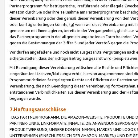
Partnerprogramm für betrügerische, irreführende oder illegale Zwecke
Amazon durch Sie oder Ihre Teilnahme am Partnerprogramm beschädig
dieser Vereinbarung oder den gemäß dieser Vereinbarung von den Vertr
oder künftig unterliegen könnte; (g) wenn wir diese Vereinbarung mit I
gemeinsam mit Ihnen agieren, bereits in der Vergangenheit, gleich aus
das Partnerprogramm in der allgemein angebotenen Form beenden. Vors
gegen die Bestimmungen der Ziffer 5 und jeder Verstoß gegen die Prog
Wir dürfen angefallene und noch nicht ausgezahlte Vergütungen nach 
sicherzustellen, dass der richtige Betrag ausgezahlt wird (beispielsw
Mit Beendigung dieser Vereinbarung erlöschen alle Rechte und Pflichte
eingeräumten Lizenzen/Nutzungsrechte; hiervon ausgenommen sind die in 
Programmrichtlinien festgelegten Rechte und Pflichten der Parteien sow
Vereinbarung, die nach Beendigung dieser Vereinbarung fortbestehen. D
entstandenen Verbindlichkeiten aus dieser Vereinbarung und der Haft
begangen wurde.
7.Haftungsausschlüsse
DAS PARTNERPROGRAMM, DIE AMAZON-WEBSITE, PRODUKTE UND DI
PARTNER-LINKS, LINKFORMATE, INHALTE, DIE ANWENDUNGSPROGR
PRODUKTWERBUNG, UNSERE DOMAIN-NAMEN, MARKEN UND LOGOS S
UNTERNEHMEN (EINSCHLIESSLICH DER AMAZON-MARKEN) UND DIE GE