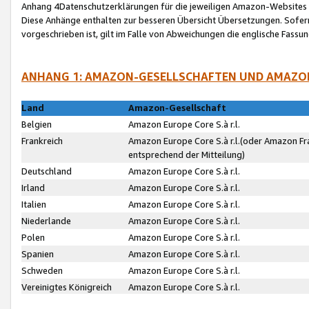
Anhang 4Datenschutzerklärungen für die jeweiligen Amazon-Websites
Diese Anhänge enthalten zur besseren Übersicht Übersetzungen. Sofe
vorgeschrieben ist, gilt im Falle von Abweichungen die englische Fass
ANHANG 1: AMAZON-GESELLSCHAFTEN UND AMAZO
Land
Amazon-Gesellschaft
Belgien
Amazon Europe Core S.à r.l.
Frankreich
Amazon Europe Core S.à r.l.(oder Amazon Fr
entsprechend der Mitteilung)
Deutschland
Amazon Europe Core S.à r.l.
Irland
Amazon Europe Core S.à r.l.
Italien
Amazon Europe Core S.à r.l.
Niederlande
Amazon Europe Core S.à r.l.
Polen
Amazon Europe Core S.à r.l.
Spanien
Amazon Europe Core S.à r.l.
Schweden
Amazon Europe Core S.à r.l.
Vereinigtes Königreich
Amazon Europe Core S.à r.l.