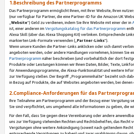
1.Beschreibung des Partnerprogramms
Das Partnerprogramm ermöglicht Ihnen, mit Ihrer Website, Ihren nutzer
(nur verfügbar für Partner, die eine Partner-ID für die Amazon UK We
„
Website
“) Geld zu verdienen, indem Sie Ihre Website mit einer der in
ist, einer anderen im
Vergütungskatalog für das Partnerprogramm
enth
Alexa Skill (über das Alexa Shopping Kit) verlinken. Entsprechende Lin
markierten Link-Formate verwenden („
Partner-Links
“).
Wenn unsere Kunden die Partner-Links anklicken oder sich damit verbi
angeboten werden, oder andere Handlungen vornehmen, können Sie eine
Partnerprogramm
näher beschrieben (und vorbehaltlich der dort festg
Produkte oder Leistungen können wir Ihnen Daten, Bilder, Texte, Linkfo
für Anwendungsprogramme, die Alexa-Funktionalität und weitere Inf
zur Verfügung stellen. Der Begriff „Programminhalte“ bezieht sich dabe
in Bezug auf Produkte, die auf Websites angeboten werden, bei denen 
2.Compliance-Anforderungen für das Partnerprog
Ihre Teilnahme am Partnerprogramm und der Bezug einer Vergütung setz
Sie sind verpflichtet, uns umgehend alle Informationen zu geben, die w
Für den Fall, dass Sie gegen diese Vereinbarung oder andere anwendba
uns zur Verfügung stehenden Rechten und Rechtsbehelfen, das Recht vo
Vergütungen ohne weitere Ankündigung (soweit nach geltendem Recht z
entsprechende Vergütungen zu haben) und zwar unabhängig davon, ob 