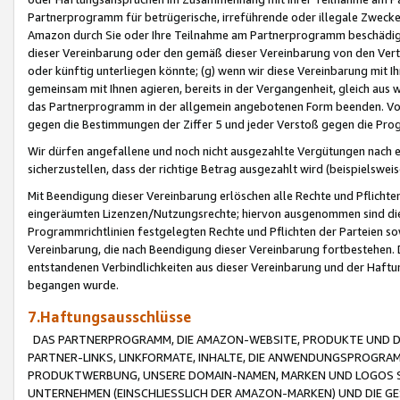
Partnerprogramm für betrügerische, irreführende oder illegale Zwecke
Amazon durch Sie oder Ihre Teilnahme am Partnerprogramm beschädig
dieser Vereinbarung oder den gemäß dieser Vereinbarung von den Vertr
oder künftig unterliegen könnte; (g) wenn wir diese Vereinbarung mit I
gemeinsam mit Ihnen agieren, bereits in der Vergangenheit, gleich aus
das Partnerprogramm in der allgemein angebotenen Form beenden. Vors
gegen die Bestimmungen der Ziffer 5 und jeder Verstoß gegen die Prog
Wir dürfen angefallene und noch nicht ausgezahlte Vergütungen nach 
sicherzustellen, dass der richtige Betrag ausgezahlt wird (beispielsw
Mit Beendigung dieser Vereinbarung erlöschen alle Rechte und Pflichte
eingeräumten Lizenzen/Nutzungsrechte; hiervon ausgenommen sind die in 
Programmrichtlinien festgelegten Rechte und Pflichten der Parteien sow
Vereinbarung, die nach Beendigung dieser Vereinbarung fortbestehen. D
entstandenen Verbindlichkeiten aus dieser Vereinbarung und der Haft
begangen wurde.
7.Haftungsausschlüsse
DAS PARTNERPROGRAMM, DIE AMAZON-WEBSITE, PRODUKTE UND DI
PARTNER-LINKS, LINKFORMATE, INHALTE, DIE ANWENDUNGSPROGR
PRODUKTWERBUNG, UNSERE DOMAIN-NAMEN, MARKEN UND LOGOS S
UNTERNEHMEN (EINSCHLIESSLICH DER AMAZON-MARKEN) UND DIE GE