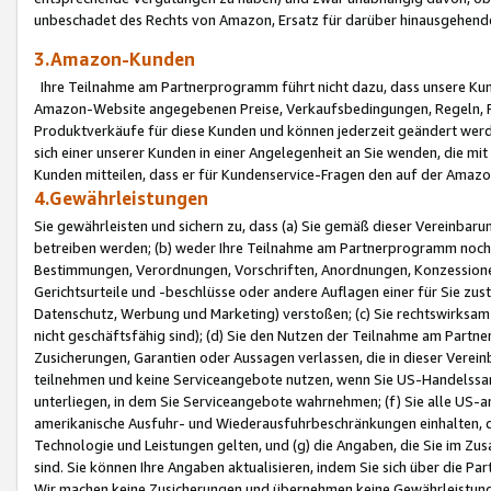
unbeschadet des Rechts von Amazon, Ersatz für darüber hinausgehen
3.Amazon-Kunden
Ihre Teilnahme am Partnerprogramm führt nicht dazu, dass unsere Kun
Amazon-Website angegebenen Preise, Verkaufsbedingungen, Regeln, Ri
Produktverkäufe für diese Kunden und können jederzeit geändert werde
sich einer unserer Kunden in einer Angelegenheit an Sie wenden, die 
Kunden mitteilen, dass er für Kundenservice-Fragen den auf der Ama
4.Gewährleistungen
Sie gewährleisten und sichern zu, dass (a) Sie gemäß dieser Vereinba
betreiben werden; (b) weder Ihre Teilnahme am Partnerprogramm noch d
Bestimmungen, Verordnungen, Vorschriften, Anordnungen, Konzessionen,
Gerichtsurteile und -beschlüsse oder andere Auflagen einer für Sie zu
Datenschutz, Werbung und Marketing) verstoßen; (c) Sie rechtswirksam 
nicht geschäftsfähig sind); (d) Sie den Nutzen der Teilnahme am Partne
Zusicherungen, Garantien oder Aussagen verlassen, die in dieser Verein
teilnehmen und keine Serviceangebote nutzen, wenn Sie US-Handelssa
unterliegen, in dem Sie Serviceangebote wahrnehmen; (f) Sie alle US
amerikanische Ausfuhr- und Wiederausfuhrbeschränkungen einhalten, 
Technologie und Leistungen gelten, und (g) die Angaben, die Sie im 
sind. Sie können Ihre Angaben aktualisieren, indem Sie sich über die 
Wir machen keine Zusicherungen und übernehmen keine Gewährleistun