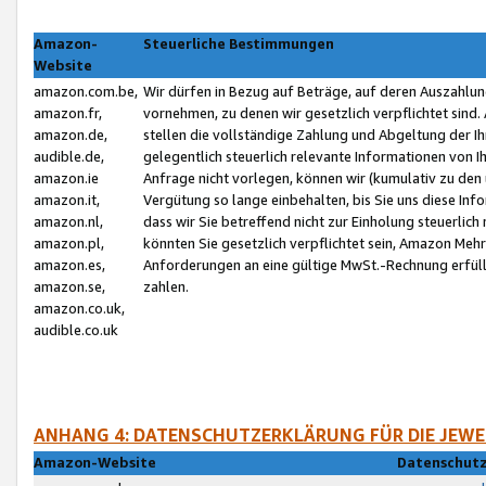
Amazon-
Steuerliche Bestimmungen
Website
amazon.com.be,
Wir dürfen in Bezug auf Beträge, auf deren Auszahlun
amazon.fr,
vornehmen, zu denen wir gesetzlich verpflichtet sind
amazon.de,
stellen die vollständige Zahlung und Abgeltung der 
audible.de,
gelegentlich steuerlich relevante Informationen von I
amazon.ie
Anfrage nicht vorlegen, können wir (kumulativ zu de
amazon.it,
Vergütung so lange einbehalten, bis Sie uns diese Inf
amazon.nl,
dass wir Sie betreffend nicht zur Einholung steuerlich 
amazon.pl,
könnten Sie gesetzlich verpflichtet sein, Amazon Meh
amazon.es,
Anforderungen an eine gültige MwSt.-Rechnung erfüllt
amazon.se,
zahlen.
amazon.co.uk,
audible.co.uk
ANHANG 4: DATENSCHUTZERKLÄRUNG FÜR DIE JEWE
Amazon-Website
Datenschutz