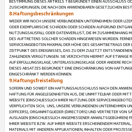
BESTIMMUNG DIESES ARTIKELS 7 BEGRÜNDET EINEN AUSSCHLUSS 
ZUSICHERUNGEN, DIE NACH DEN ANWENDBAREN GESETZLICHEN BE
8.Haftungsbeschränkungen
WEDER WIR NOCH UNSERE VERBUNDENEN UNTERNEHMEN ODER LIZEN
ODER EXEMPLARISCHE SCHÄDEN ODER SCHÄDEN AUFGRUND ENTGANG
NUTZUNGSAUSFALL ODER DATENVERLUST, DIE IM ZUSAMMENHANG MI
DES AUFTRETENS SOLCHER SCHÄDEN HINGEWIESEN WURDEN. FERN
SERVICEANGEBOTEN MAXIMAL DER HÖHE DES GESAMTBETRAGS DER 
ZEITPUNKT DES EREIGNISSES, DAS ZU DEM ZULETZT ENTSTANDENE
ZAHLENDEN VERGÜTUNGEN. SIE VERZICHTEN HIERMIT AUF ETWAIGE 
AUF ERFÜLLUNGSKLAGE, UNTERLASSUNGSKLAGE ODER ANDERE RECHT
DIESES ABSATZES BEGRÜNDET EINE EINSCHRÄNKUNG VON HAFTUNG
EINGESCHRÄNKT WERDEN KÖNNEN.
9.Haftungsfreistellung
SOFERN UND SOWEIT EIN HAFTUNGSAUSSCHLUSS NACH DEN ANWENDB
HAFTUNG FÜR ANGELEGENHEITEN AUS, DIE UNMITTELBAR ODER MITT
WEBSITE (EINSCHLIESSLICH IHRER NUTZUNG DER SERVICEANGEBOTE)
VERPFLICHTEN SICH, UNS, UNSERE VERBUNDENEN UNTERNEHMEN UN
(OFFICERS), ORGANMITGLIEDER (DIRECTORS) UND VERTRETER VON 
AUSLAGEN (EINSCHLIESSLICH ANGEMESSENER ANWALTSGEBÜHREN) FR
IHRER WEBSITE BZW. AUF IHRER WEBSITE ERSCHEINENDEM MATERIAL
MATERIALS MIT ANDEREN APPLIKATIONEN, INHALTEN ODER PROZESSE