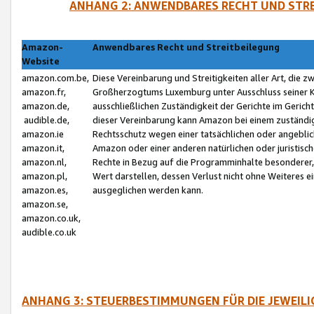
ANHANG 2: ANWENDBARES RECHT UND STRE
Amazon-
Anwendbares Recht und Streitbeilegung
Website
amazon.com.be,
Diese Vereinbarung und Streitigkeiten aller Art, die 
amazon.fr,
Großherzogtums Luxemburg unter Ausschluss seiner Kol
amazon.de,
ausschließlichen Zuständigkeit der Gerichte im Geri
audible.de,
dieser Vereinbarung kann Amazon bei einem zuständig
amazon.ie
Rechtsschutz wegen einer tatsächlichen oder angebli
amazon.it,
Amazon oder einer anderen natürlichen oder juristisc
amazon.nl,
Rechte in Bezug auf die Programminhalte besonderer,
amazon.pl,
Wert darstellen, dessen Verlust nicht ohne Weiteres e
amazon.es,
ausgeglichen werden kann.
amazon.se,
amazon.co.uk,
audible.co.uk
ANHANG 3: STEUERBESTIMMUNGEN FÜR DIE JEWEIL