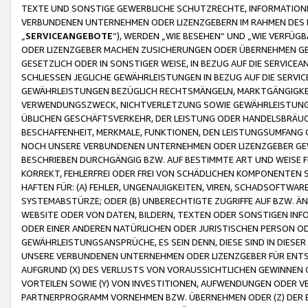
TEXTE UND SONSTIGE GEWERBLICHE SCHUTZRECHTE, INFORMATIONE
VERBUNDENEN UNTERNEHMEN ODER LIZENZGEBERN IM RAHMEN DES
„
SERVICEANGEBOTE
“), WERDEN „WIE BESEHEN“ UND „WIE VERFÜ
ODER LIZENZGEBER MACHEN ZUSICHERUNGEN ODER ÜBERNEHMEN GEW
GESETZLICH ODER IN SONSTIGER WEISE, IN BEZUG AUF DIE SERVI
SCHLIESSEN JEGLICHE GEWÄHRLEISTUNGEN IN BEZUG AUF DIE SERVI
GEWÄHRLEISTUNGEN BEZÜGLICH RECHTSMÄNGELN, MARKTGÄNGIGKEIT
VERWENDUNGSZWECK, NICHTVERLETZUNG SOWIE GEWÄHRLEISTUNGEN 
ÜBLICHEN GESCHÄFTSVERKEHR, DER LEISTUNG ODER HANDELSBRÄUCH
BESCHAFFENHEIT, MERKMALE, FUNKTIONEN, DEN LEISTUNGSUMFANG 
NOCH UNSERE VERBUNDENEN UNTERNEHMEN ODER LIZENZGEBER GEWÄ
BESCHRIEBEN DURCHGÄNGIG BZW. AUF BESTIMMTE ART UND WEISE
KORREKT, FEHLERFREI ODER FREI VON SCHÄDLICHEN KOMPONENTEN
HAFTEN FÜR: (A) FEHLER, UNGENAUIGKEITEN, VIREN, SCHADSOFTW
SYSTEMABSTÜRZE; ODER (B) UNBERECHTIGTE ZUGRIFFE AUF BZW. 
WEBSITE ODER VON DATEN, BILDERN, TEXTEN ODER SONSTIGEN INF
ODER EINER ANDEREN NATÜRLICHEN ODER JURISTISCHEN PERSON OD
GEWÄHRLEISTUNGSANSPRÜCHE, ES SEIN DENN, DIESE SIND IN DIES
UNSERE VERBUNDENEN UNTERNEHMEN ODER LIZENZGEBER FÜR EN
AUFGRUND (X) DES VERLUSTS VON VORAUSSICHTLICHEN GEWINNEN
VORTEILEN SOWIE (Y) VON INVESTITIONEN, AUFWENDUNGEN ODER VE
PARTNERPROGRAMM VORNEHMEN BZW. ÜBERNEHMEN ODER (Z) DER 