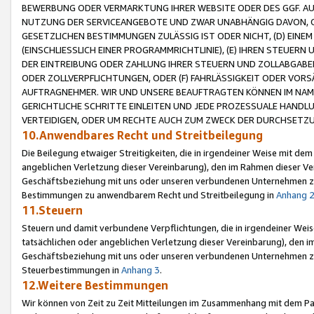
BEWERBUNG ODER VERMARKTUNG IHRER WEBSITE ODER DES GGF. AUF 
NUTZUNG DER SERVICEANGEBOTE UND ZWAR UNABHÄNGIG DAVON, O
GESETZLICHEN BESTIMMUNGEN ZULÄSSIG IST ODER NICHT, (D) EINE
(EINSCHLIESSLICH EINER PROGRAMMRICHTLINIE), (E) IHREN STEUER
DER EINTREIBUNG ODER ZAHLUNG IHRER STEUERN UND ZOLLABGAB
ODER ZOLLVERPFLICHTUNGEN, ODER (F) FAHRLÄSSIGKEIT ODER VORS
AUFTRAGNEHMER. WIR UND UNSERE BEAUFTRAGTEN KÖNNEN IM NAME
GERICHTLICHE SCHRITTE EINLEITEN UND JEDE PROZESSUALE HAND
VERTEIDIGEN, ODER UM RECHTE AUCH ZUM ZWECK DER DURCHSETZU
10.Anwendbares Recht und Streitbeilegung
Die Beilegung etwaiger Streitigkeiten, die in irgendeiner Weise mit de
angeblichen Verletzung dieser Vereinbarung), den im Rahmen dieser Ve
Geschäftsbeziehung mit uns oder unseren verbundenen Unternehmen zu
Bestimmungen zu anwendbarem Recht und Streitbeilegung in
Anhang 
11.Steuern
Steuern und damit verbundene Verpflichtungen, die in irgendeiner Wei
tatsächlichen oder angeblichen Verletzung dieser Vereinbarung), den 
Geschäftsbeziehung mit uns oder unseren verbundenen Unternehmen z
Steuerbestimmungen in
Anhang 3
.
12.Weitere Bestimmungen
Wir können von Zeit zu Zeit Mitteilungen im Zusammenhang mit dem Par