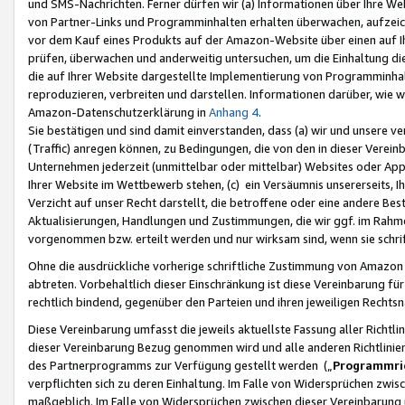
und SMS-Nachrichten. Ferner dürfen wir (a) Informationen über Ihre We
von Partner-Links und Programminhalten erhalten überwachen, aufzei
vor dem Kauf eines Produkts auf der Amazon-Website über einen auf Ih
prüfen, überwachen und anderweitig untersuchen, um die Einhaltung dies
die auf Ihrer Website dargestellte Implementierung von Programminhalt
reproduzieren, verbreiten und darstellen. Informationen darüber, wie w
Amazon-Datenschutzerklärung in
Anhang 4
.
Sie bestätigen und sind damit einverstanden, dass (a) wir und unsere 
(Traffic) anregen können, zu Bedingungen, die von den in dieser Vere
Unternehmen jederzeit (unmittelbar oder mittelbar) Websites oder Appl
Ihrer Website im Wettbewerb stehen, (c) ein Versäumnis unsererseits, I
Verzicht auf unser Recht darstellt, die betroffene oder eine andere B
Aktualisierungen, Handlungen und Zustimmungen, die wir ggf. im Rahme
vorgenommen bzw. erteilt werden und nur wirksam sind, wenn sie schri
Ohne die ausdrückliche vorherige schriftliche Zustimmung von Amazon
abtreten. Vorbehaltlich dieser Einschränkung ist diese Vereinbarung f
rechtlich bindend, gegenüber den Parteien und ihren jeweiligen Rech
Diese Vereinbarung umfasst die jeweils aktuellste Fassung aller Richtli
dieser Vereinbarung Bezug genommen wird und alle anderen Richtlinie
des Partnerprogramms zur Verfügung gestellt werden („
Programmric
verpflichten sich zu deren Einhaltung. Im Falle von Widersprüchen zwi
maßgeblich. Im Falle von Widersprüchen zwischen dieser Vereinbarun