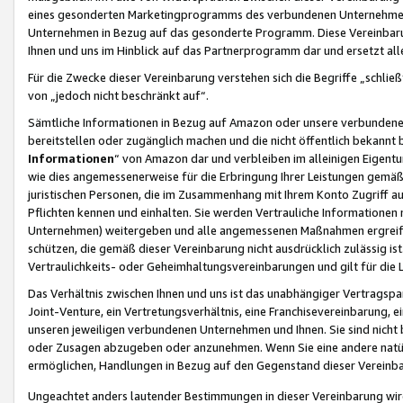
eines gesonderten Marketingprogramms des verbundenen Unternehmens
Unternehmen in Bezug auf das gesonderte Programm. Diese Vereinbarung
Ihnen und uns im Hinblick auf das Partnerprogramm dar und ersetzt al
Für die Zwecke dieser Vereinbarung verstehen sich die Begriffe „schließ
von „jedoch nicht beschränkt auf“.
Sämtliche Informationen in Bezug auf Amazon oder unsere verbunde
bereitstellen oder zugänglich machen und die nicht öffentlich bekannt bz
Informationen
“ von Amazon dar und verbleiben im alleinigen Eigent
wie dies angemessenerweise für die Erbringung Ihrer Leistungen gemäß d
juristischen Personen, die im Zusammenhang mit Ihrem Konto Zugriff au
Pflichten kennen und einhalten. Sie werden Vertrauliche Informationen 
Unternehmen) weitergeben und alle angemessenen Maßnahmen ergreifen
schützen, die gemäß dieser Vereinbarung nicht ausdrücklich zulässig is
Vertraulichkeits- oder Geheimhaltungsvereinbarungen und gilt für die
Das Verhältnis zwischen Ihnen und uns ist das unabhängiger Vertragspa
Joint-Venture, ein Vertretungsverhältnis, eine Franchisevereinbarung, 
unseren jeweiligen verbundenen Unternehmen und Ihnen. Sie sind ni
oder Zusagen abzugeben oder anzunehmen. Wenn Sie eine andere natürli
ermöglichen, Handlungen in Bezug auf den Gegenstand dieser Vereinbar
Ungeachtet anders lautender Bestimmungen in dieser Vereinbarung wird