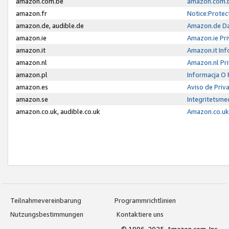
amazon.com.be
amazon.com.b
amazon.fr
Notice:Protec
amazon.de, audible.de
Amazon.de Da
amazon.ie
Amazon.ie Pri
amazon.it
Amazon.it Inf
amazon.nl
Amazon.nl Pri
amazon.pl
Informacja O
amazon.es
Aviso de Priv
amazon.se
Integritetsm
amazon.co.uk, audible.co.uk
Amazon.co.uk 
Teilnahmevereinbarung
Programmrichtlinien
Nutzungsbestimmungen
Kontaktiere uns