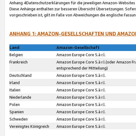
Anhang 4Datenschutzerklärungen für die jeweiligen Amazon-Websites
Diese Anhänge enthalten zur besseren Übersicht Übersetzungen. Sofe
vorgeschrieben ist, gilt im Falle von Abweichungen die englische Fass
ANHANG 1: AMAZON-GESELLSCHAFTEN UND AMAZO
Land
Amazon-Gesellschaft
Belgien
Amazon Europe Core S.à r.l.
Frankreich
Amazon Europe Core S.à r.l.(oder Amazon Fr
entsprechend der Mitteilung)
Deutschland
Amazon Europe Core S.à r.l.
Irland
Amazon Europe Core S.à r.l.
Italien
Amazon Europe Core S.à r.l.
Niederlande
Amazon Europe Core S.à r.l.
Polen
Amazon Europe Core S.à r.l.
Spanien
Amazon Europe Core S.à r.l.
Schweden
Amazon Europe Core S.à r.l.
Vereinigtes Königreich
Amazon Europe Core S.à r.l.