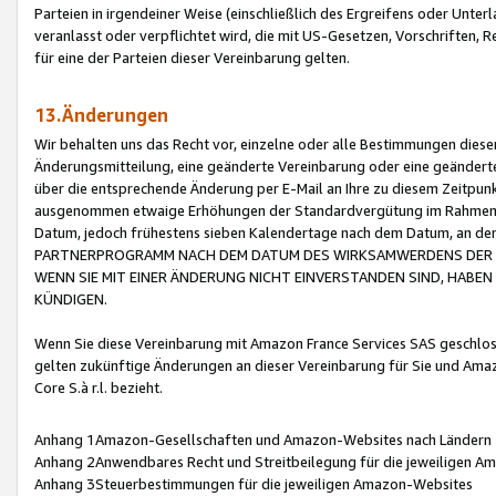
Parteien in irgendeiner Weise (einschließlich des Ergreifens oder Unt
veranlasst oder verpflichtet wird, die mit US-Gesetzen, Vorschriften,
für eine der Parteien dieser Vereinbarung gelten.
13.Änderungen
Wir behalten uns das Recht vor, einzelne oder alle Bestimmungen diese
Änderungsmitteilung, eine geänderte Vereinbarung oder eine geänderte 
über die entsprechende Änderung per E-Mail an Ihre zu diesem Zeitpun
ausgenommen etwaige Erhöhungen der Standardvergütung im Rahmen
Datum, jedoch frühestens sieben Kalendertage nach dem Datum, an de
PARTNERPROGRAMM NACH DEM DATUM DES WIRKSAMWERDENS DER Ä
WENN SIE MIT EINER ÄNDERUNG NICHT EINVERSTANDEN SIND, HABEN S
KÜNDIGEN.
Wenn Sie diese Vereinbarung mit Amazon France Services SAS geschlo
gelten zukünftige Änderungen an dieser Vereinbarung für Sie und Ama
Core S.à r.l. bezieht.
Anhang 1Amazon-Gesellschaften und Amazon-Websites nach Ländern
Anhang 2Anwendbares Recht und Streitbeilegung für die jeweiligen 
Anhang 3Steuerbestimmungen für die jeweiligen Amazon-Websites