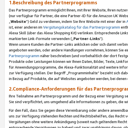
1.Beschreibung des Partnerprogramms
Das Partnerprogramm ermöglicht Ihnen, mit Ihrer Website, Ihren nutzer
(nur verfügbar für Partner, die eine Partner-ID für die Amazon UK We
„
Website
“) Geld zu verdienen, indem Sie Ihre Website mit einer der in
ist, einer anderen im
Vergütungskatalog für das Partnerprogramm
enth
Alexa Skill (über das Alexa Shopping Kit) verlinken. Entsprechende Lin
markierten Link-Formate verwenden („
Partner-Links
“).
Wenn unsere Kunden die Partner-Links anklicken oder sich damit verbi
angeboten werden, oder andere Handlungen vornehmen, können Sie eine
Partnerprogramm
näher beschrieben (und vorbehaltlich der dort festg
Produkte oder Leistungen können wir Ihnen Daten, Bilder, Texte, Linkfo
für Anwendungsprogramme, die Alexa-Funktionalität und weitere Inf
zur Verfügung stellen. Der Begriff „Programminhalte“ bezieht sich dabe
in Bezug auf Produkte, die auf Websites angeboten werden, bei denen 
2.Compliance-Anforderungen für das Partnerprog
Ihre Teilnahme am Partnerprogramm und der Bezug einer Vergütung setz
Sie sind verpflichtet, uns umgehend alle Informationen zu geben, die w
Für den Fall, dass Sie gegen diese Vereinbarung oder andere anwendba
uns zur Verfügung stehenden Rechten und Rechtsbehelfen, das Recht vo
Vergütungen ohne weitere Ankündigung (soweit nach geltendem Recht z
entsprechende Vergütungen zu haben) und zwar unabhängig davon, ob 