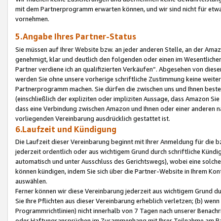
mit dem Partnerprogramm erwarten können, und wir sind nicht für etwa
vornehmen.
5.Angabe Ihres Partner-Status
Sie müssen auf Ihrer Website bzw. an jeder anderen Stelle, an der Am
genehmigt, klar und deutlich den folgenden oder einen im Wesentlichen
Partner verdiene ich an qualifizierten Verkäufen“. Abgesehen von die
werden Sie ohne unsere vorherige schriftliche Zustimmung keine weite
Partnerprogramm machen. Sie dürfen die zwischen uns und Ihnen best
(einschließlich der expliziten oder impliziten Aussage, dass Amazon Si
dass eine Verbindung zwischen Amazon und Ihnen oder einer anderen natü
vorliegenden Vereinbarung ausdrücklich gestattet ist.
6.Laufzeit und Kündigung
Die Laufzeit dieser Vereinbarung beginnt mit Ihrer Anmeldung für die 
jederzeit ordentlich oder aus wichtigem Grund durch schriftliche Kündi
automatisch und unter Ausschluss des Gerichtswegs), wobei eine solch
können kündigen, indem Sie sich über die Partner-Website in Ihrem Ko
auswählen.
Ferner können wir diese Vereinbarung jederzeit aus wichtigem Grund dur
Sie Ihre Pflichten aus dieser Vereinbarung erheblich verletzen; (b) wen
Programmrichtlinien) nicht innerhalb von 7 Tagen nach unserer Benachr
oder Haftungsansprüchen im Zusammenhang mit Ihrer Teilnahme am Pa