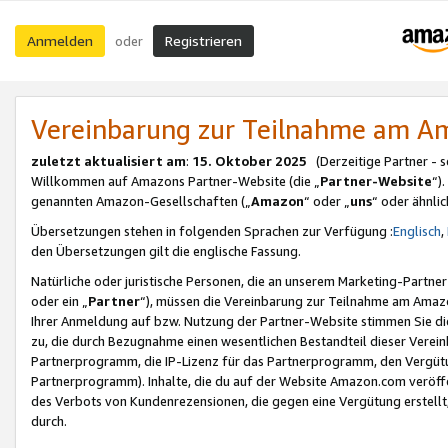
Anmelden
Registrieren
oder
Vereinbarung zur Teilnahme am 
zuletzt aktualisiert am
:
15. Oktober 2025
(Derzeitige Partner - 
Willkommen auf Amazons Partner-Website (die „
Partner-Website
“)
genannten Amazon-Gesellschaften („
Amazon
“ oder „
uns
“ oder ähnli
Übersetzungen stehen in folgenden Sprachen zur Verfügung :
Englisch
,
den Übersetzungen gilt die englische Fassung.
Natürliche oder juristische Personen, die an unserem Marketing-Partn
oder ein „
Partner
“), müssen die Vereinbarung zur Teilnahme am Ama
Ihrer Anmeldung auf bzw. Nutzung der Partner-Website stimmen Sie die
zu, die durch Bezugnahme einen wesentlichen Bestandteil dieser Verei
Partnerprogramm, die IP-Lizenz für das Partnerprogramm, den Vergütu
Partnerprogramm). Inhalte, die du auf der Website Amazon.com veröffe
des Verbots von Kundenrezensionen, die gegen eine Vergütung erstellt, 
durch.