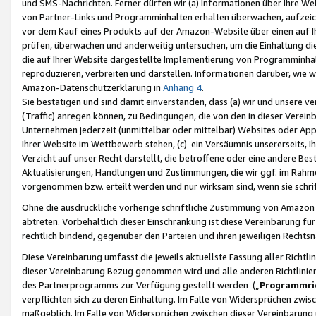
und SMS-Nachrichten. Ferner dürfen wir (a) Informationen über Ihre We
von Partner-Links und Programminhalten erhalten überwachen, aufzei
vor dem Kauf eines Produkts auf der Amazon-Website über einen auf Ih
prüfen, überwachen und anderweitig untersuchen, um die Einhaltung dies
die auf Ihrer Website dargestellte Implementierung von Programminhalt
reproduzieren, verbreiten und darstellen. Informationen darüber, wie w
Amazon-Datenschutzerklärung in
Anhang 4
.
Sie bestätigen und sind damit einverstanden, dass (a) wir und unsere 
(Traffic) anregen können, zu Bedingungen, die von den in dieser Vere
Unternehmen jederzeit (unmittelbar oder mittelbar) Websites oder Appl
Ihrer Website im Wettbewerb stehen, (c) ein Versäumnis unsererseits, I
Verzicht auf unser Recht darstellt, die betroffene oder eine andere B
Aktualisierungen, Handlungen und Zustimmungen, die wir ggf. im Rahme
vorgenommen bzw. erteilt werden und nur wirksam sind, wenn sie schri
Ohne die ausdrückliche vorherige schriftliche Zustimmung von Amazon
abtreten. Vorbehaltlich dieser Einschränkung ist diese Vereinbarung f
rechtlich bindend, gegenüber den Parteien und ihren jeweiligen Rech
Diese Vereinbarung umfasst die jeweils aktuellste Fassung aller Richtli
dieser Vereinbarung Bezug genommen wird und alle anderen Richtlinie
des Partnerprogramms zur Verfügung gestellt werden („
Programmric
verpflichten sich zu deren Einhaltung. Im Falle von Widersprüchen zwi
maßgeblich. Im Falle von Widersprüchen zwischen dieser Vereinbarun