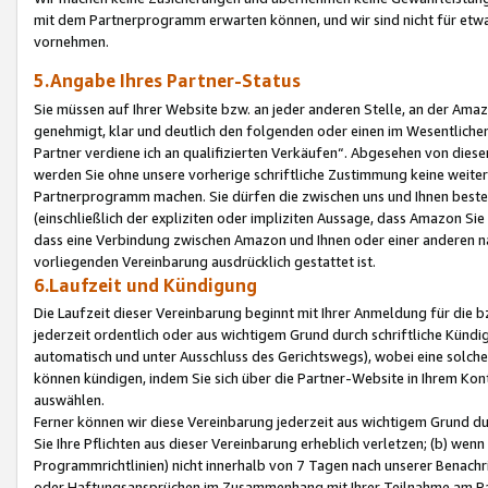
mit dem Partnerprogramm erwarten können, und wir sind nicht für etwa
vornehmen.
5.Angabe Ihres Partner-Status
Sie müssen auf Ihrer Website bzw. an jeder anderen Stelle, an der Am
genehmigt, klar und deutlich den folgenden oder einen im Wesentlichen
Partner verdiene ich an qualifizierten Verkäufen“. Abgesehen von die
werden Sie ohne unsere vorherige schriftliche Zustimmung keine weite
Partnerprogramm machen. Sie dürfen die zwischen uns und Ihnen best
(einschließlich der expliziten oder impliziten Aussage, dass Amazon Si
dass eine Verbindung zwischen Amazon und Ihnen oder einer anderen natü
vorliegenden Vereinbarung ausdrücklich gestattet ist.
6.Laufzeit und Kündigung
Die Laufzeit dieser Vereinbarung beginnt mit Ihrer Anmeldung für die 
jederzeit ordentlich oder aus wichtigem Grund durch schriftliche Kündi
automatisch und unter Ausschluss des Gerichtswegs), wobei eine solch
können kündigen, indem Sie sich über die Partner-Website in Ihrem Ko
auswählen.
Ferner können wir diese Vereinbarung jederzeit aus wichtigem Grund dur
Sie Ihre Pflichten aus dieser Vereinbarung erheblich verletzen; (b) wen
Programmrichtlinien) nicht innerhalb von 7 Tagen nach unserer Benachr
oder Haftungsansprüchen im Zusammenhang mit Ihrer Teilnahme am Pa