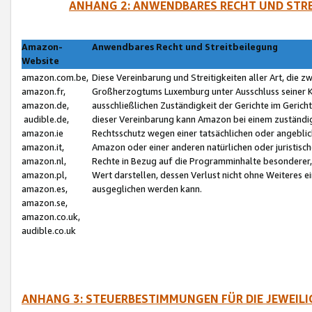
ANHANG 2: ANWENDBARES RECHT UND STRE
Amazon-
Anwendbares Recht und Streitbeilegung
Website
amazon.com.be,
Diese Vereinbarung und Streitigkeiten aller Art, die 
amazon.fr,
Großherzogtums Luxemburg unter Ausschluss seiner Kol
amazon.de,
ausschließlichen Zuständigkeit der Gerichte im Geri
audible.de,
dieser Vereinbarung kann Amazon bei einem zuständig
amazon.ie
Rechtsschutz wegen einer tatsächlichen oder angebli
amazon.it,
Amazon oder einer anderen natürlichen oder juristisc
amazon.nl,
Rechte in Bezug auf die Programminhalte besonderer,
amazon.pl,
Wert darstellen, dessen Verlust nicht ohne Weiteres e
amazon.es,
ausgeglichen werden kann.
amazon.se,
amazon.co.uk,
audible.co.uk
ANHANG 3: STEUERBESTIMMUNGEN FÜR DIE JEWEIL