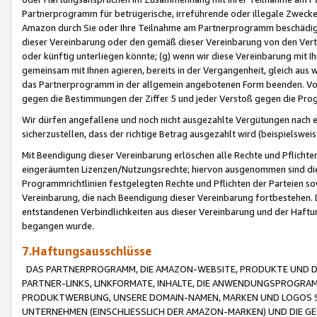
Partnerprogramm für betrügerische, irreführende oder illegale Zwecke
Amazon durch Sie oder Ihre Teilnahme am Partnerprogramm beschädig
dieser Vereinbarung oder den gemäß dieser Vereinbarung von den Vertr
oder künftig unterliegen könnte; (g) wenn wir diese Vereinbarung mit I
gemeinsam mit Ihnen agieren, bereits in der Vergangenheit, gleich aus
das Partnerprogramm in der allgemein angebotenen Form beenden. Vors
gegen die Bestimmungen der Ziffer 5 und jeder Verstoß gegen die Prog
Wir dürfen angefallene und noch nicht ausgezahlte Vergütungen nach 
sicherzustellen, dass der richtige Betrag ausgezahlt wird (beispielsw
Mit Beendigung dieser Vereinbarung erlöschen alle Rechte und Pflichte
eingeräumten Lizenzen/Nutzungsrechte; hiervon ausgenommen sind die in 
Programmrichtlinien festgelegten Rechte und Pflichten der Parteien sow
Vereinbarung, die nach Beendigung dieser Vereinbarung fortbestehen. D
entstandenen Verbindlichkeiten aus dieser Vereinbarung und der Haft
begangen wurde.
7.Haftungsausschlüsse
DAS PARTNERPROGRAMM, DIE AMAZON-WEBSITE, PRODUKTE UND DI
PARTNER-LINKS, LINKFORMATE, INHALTE, DIE ANWENDUNGSPROGR
PRODUKTWERBUNG, UNSERE DOMAIN-NAMEN, MARKEN UND LOGOS S
UNTERNEHMEN (EINSCHLIESSLICH DER AMAZON-MARKEN) UND DIE GE