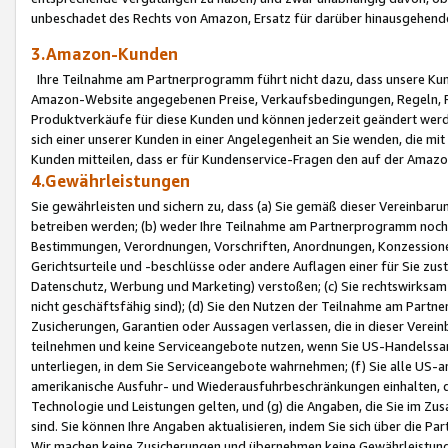
unbeschadet des Rechts von Amazon, Ersatz für darüber hinausgehen
3.Amazon-Kunden
Ihre Teilnahme am Partnerprogramm führt nicht dazu, dass unsere Kun
Amazon-Website angegebenen Preise, Verkaufsbedingungen, Regeln, Ri
Produktverkäufe für diese Kunden und können jederzeit geändert werde
sich einer unserer Kunden in einer Angelegenheit an Sie wenden, die 
Kunden mitteilen, dass er für Kundenservice-Fragen den auf der Ama
4.Gewährleistungen
Sie gewährleisten und sichern zu, dass (a) Sie gemäß dieser Vereinba
betreiben werden; (b) weder Ihre Teilnahme am Partnerprogramm noch d
Bestimmungen, Verordnungen, Vorschriften, Anordnungen, Konzessionen,
Gerichtsurteile und -beschlüsse oder andere Auflagen einer für Sie zu
Datenschutz, Werbung und Marketing) verstoßen; (c) Sie rechtswirksam 
nicht geschäftsfähig sind); (d) Sie den Nutzen der Teilnahme am Partne
Zusicherungen, Garantien oder Aussagen verlassen, die in dieser Verein
teilnehmen und keine Serviceangebote nutzen, wenn Sie US-Handelssa
unterliegen, in dem Sie Serviceangebote wahrnehmen; (f) Sie alle US
amerikanische Ausfuhr- und Wiederausfuhrbeschränkungen einhalten, 
Technologie und Leistungen gelten, und (g) die Angaben, die Sie im 
sind. Sie können Ihre Angaben aktualisieren, indem Sie sich über die 
Wir machen keine Zusicherungen und übernehmen keine Gewährleistun