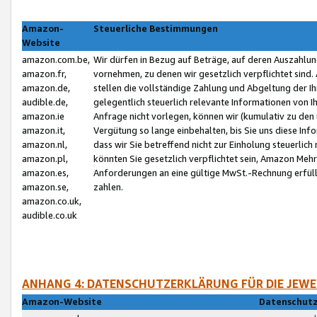
Amazon-
Steuerliche Bestimmungen
Website
amazon.com.be,
Wir dürfen in Bezug auf Beträge, auf deren Auszahlun
amazon.fr,
vornehmen, zu denen wir gesetzlich verpflichtet sind
amazon.de,
stellen die vollständige Zahlung und Abgeltung der 
audible.de,
gelegentlich steuerlich relevante Informationen von I
amazon.ie
Anfrage nicht vorlegen, können wir (kumulativ zu de
amazon.it,
Vergütung so lange einbehalten, bis Sie uns diese Inf
amazon.nl,
dass wir Sie betreffend nicht zur Einholung steuerlich 
amazon.pl,
könnten Sie gesetzlich verpflichtet sein, Amazon Meh
amazon.es,
Anforderungen an eine gültige MwSt.-Rechnung erfüllt
amazon.se,
zahlen.
amazon.co.uk,
audible.co.uk
ANHANG 4: DATENSCHUTZERKLÄRUNG FÜR DIE JEWE
Amazon-Website
Datenschutz