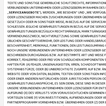
TEXTE UND SONSTIGE GEWERBLICHE SCHUTZRECHTE, INFORMATIONE
VERBUNDENEN UNTERNEHMEN ODER LIZENZGEBERN IM RAHMEN DES
„
SERVICEANGEBOTE
“), WERDEN „WIE BESEHEN“ UND „WIE VERFÜ
ODER LIZENZGEBER MACHEN ZUSICHERUNGEN ODER ÜBERNEHMEN GEW
GESETZLICH ODER IN SONSTIGER WEISE, IN BEZUG AUF DIE SERVI
SCHLIESSEN JEGLICHE GEWÄHRLEISTUNGEN IN BEZUG AUF DIE SERVI
GEWÄHRLEISTUNGEN BEZÜGLICH RECHTSMÄNGELN, MARKTGÄNGIGKEIT
VERWENDUNGSZWECK, NICHTVERLETZUNG SOWIE GEWÄHRLEISTUNGEN 
ÜBLICHEN GESCHÄFTSVERKEHR, DER LEISTUNG ODER HANDELSBRÄUCH
BESCHAFFENHEIT, MERKMALE, FUNKTIONEN, DEN LEISTUNGSUMFANG 
NOCH UNSERE VERBUNDENEN UNTERNEHMEN ODER LIZENZGEBER GEWÄ
BESCHRIEBEN DURCHGÄNGIG BZW. AUF BESTIMMTE ART UND WEISE
KORREKT, FEHLERFREI ODER FREI VON SCHÄDLICHEN KOMPONENTEN
HAFTEN FÜR: (A) FEHLER, UNGENAUIGKEITEN, VIREN, SCHADSOFTW
SYSTEMABSTÜRZE; ODER (B) UNBERECHTIGTE ZUGRIFFE AUF BZW. 
WEBSITE ODER VON DATEN, BILDERN, TEXTEN ODER SONSTIGEN INF
ODER EINER ANDEREN NATÜRLICHEN ODER JURISTISCHEN PERSON OD
GEWÄHRLEISTUNGSANSPRÜCHE, ES SEIN DENN, DIESE SIND IN DIES
UNSERE VERBUNDENEN UNTERNEHMEN ODER LIZENZGEBER FÜR EN
AUFGRUND (X) DES VERLUSTS VON VORAUSSICHTLICHEN GEWINNEN
VORTEILEN SOWIE (Y) VON INVESTITIONEN, AUFWENDUNGEN ODER VE
PARTNERPROGRAMM VORNEHMEN BZW. ÜBERNEHMEN ODER (Z) DER 