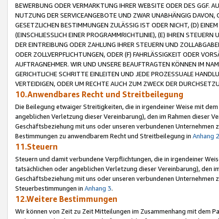
BEWERBUNG ODER VERMARKTUNG IHRER WEBSITE ODER DES GGF. AUF 
NUTZUNG DER SERVICEANGEBOTE UND ZWAR UNABHÄNGIG DAVON, O
GESETZLICHEN BESTIMMUNGEN ZULÄSSIG IST ODER NICHT, (D) EINE
(EINSCHLIESSLICH EINER PROGRAMMRICHTLINIE), (E) IHREN STEUER
DER EINTREIBUNG ODER ZAHLUNG IHRER STEUERN UND ZOLLABGAB
ODER ZOLLVERPFLICHTUNGEN, ODER (F) FAHRLÄSSIGKEIT ODER VORS
AUFTRAGNEHMER. WIR UND UNSERE BEAUFTRAGTEN KÖNNEN IM NAME
GERICHTLICHE SCHRITTE EINLEITEN UND JEDE PROZESSUALE HAND
VERTEIDIGEN, ODER UM RECHTE AUCH ZUM ZWECK DER DURCHSETZU
10.Anwendbares Recht und Streitbeilegung
Die Beilegung etwaiger Streitigkeiten, die in irgendeiner Weise mit de
angeblichen Verletzung dieser Vereinbarung), den im Rahmen dieser Ve
Geschäftsbeziehung mit uns oder unseren verbundenen Unternehmen zu
Bestimmungen zu anwendbarem Recht und Streitbeilegung in
Anhang 
11.Steuern
Steuern und damit verbundene Verpflichtungen, die in irgendeiner Wei
tatsächlichen oder angeblichen Verletzung dieser Vereinbarung), den 
Geschäftsbeziehung mit uns oder unseren verbundenen Unternehmen z
Steuerbestimmungen in
Anhang 3
.
12.Weitere Bestimmungen
Wir können von Zeit zu Zeit Mitteilungen im Zusammenhang mit dem Par