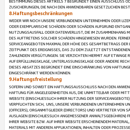
BESTIMMUNG DIESES ARTIKELS 7 BEGRÜNDET EINEN AUSSCHLUSS 
ZUSICHERUNGEN, DIE NACH DEN ANWENDBAREN GESETZLICHEN BE
8.Haftungsbeschränkungen
WEDER WIR NOCH UNSERE VERBUNDENEN UNTERNEHMEN ODER LIZEN
ODER EXEMPLARISCHE SCHÄDEN ODER SCHÄDEN AUFGRUND ENTGANG
NUTZUNGSAUSFALL ODER DATENVERLUST, DIE IM ZUSAMMENHANG MI
DES AUFTRETENS SOLCHER SCHÄDEN HINGEWIESEN WURDEN. FERN
SERVICEANGEBOTEN MAXIMAL DER HÖHE DES GESAMTBETRAGS DER 
ZEITPUNKT DES EREIGNISSES, DAS ZU DEM ZULETZT ENTSTANDENE
ZAHLENDEN VERGÜTUNGEN. SIE VERZICHTEN HIERMIT AUF ETWAIGE 
AUF ERFÜLLUNGSKLAGE, UNTERLASSUNGSKLAGE ODER ANDERE RECHT
DIESES ABSATZES BEGRÜNDET EINE EINSCHRÄNKUNG VON HAFTUNG
EINGESCHRÄNKT WERDEN KÖNNEN.
9.Haftungsfreistellung
SOFERN UND SOWEIT EIN HAFTUNGSAUSSCHLUSS NACH DEN ANWENDB
HAFTUNG FÜR ANGELEGENHEITEN AUS, DIE UNMITTELBAR ODER MITT
WEBSITE (EINSCHLIESSLICH IHRER NUTZUNG DER SERVICEANGEBOTE)
VERPFLICHTEN SICH, UNS, UNSERE VERBUNDENEN UNTERNEHMEN UN
(OFFICERS), ORGANMITGLIEDER (DIRECTORS) UND VERTRETER VON 
AUSLAGEN (EINSCHLIESSLICH ANGEMESSENER ANWALTSGEBÜHREN) FR
IHRER WEBSITE BZW. AUF IHRER WEBSITE ERSCHEINENDEM MATERIAL
MATERIALS MIT ANDEREN APPLIKATIONEN, INHALTEN ODER PROZESSE