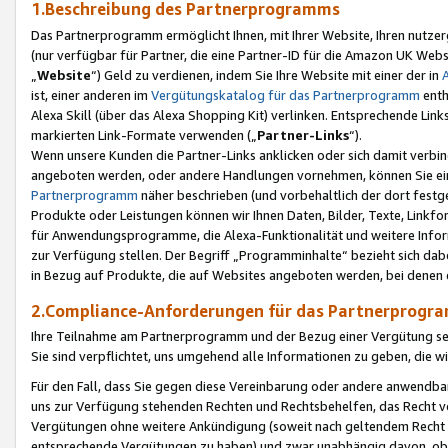
1.Beschreibung des Partnerprogramms
Das Partnerprogramm ermöglicht Ihnen, mit Ihrer Website, Ihren nutzer
(nur verfügbar für Partner, die eine Partner-ID für die Amazon UK We
„
Website
“) Geld zu verdienen, indem Sie Ihre Website mit einer der in
ist, einer anderen im
Vergütungskatalog für das Partnerprogramm
enth
Alexa Skill (über das Alexa Shopping Kit) verlinken. Entsprechende Lin
markierten Link-Formate verwenden („
Partner-Links
“).
Wenn unsere Kunden die Partner-Links anklicken oder sich damit verbi
angeboten werden, oder andere Handlungen vornehmen, können Sie eine
Partnerprogramm
näher beschrieben (und vorbehaltlich der dort festg
Produkte oder Leistungen können wir Ihnen Daten, Bilder, Texte, Linkfo
für Anwendungsprogramme, die Alexa-Funktionalität und weitere Inf
zur Verfügung stellen. Der Begriff „Programminhalte“ bezieht sich dabe
in Bezug auf Produkte, die auf Websites angeboten werden, bei denen 
2.Compliance-Anforderungen für das Partnerprog
Ihre Teilnahme am Partnerprogramm und der Bezug einer Vergütung setz
Sie sind verpflichtet, uns umgehend alle Informationen zu geben, die w
Für den Fall, dass Sie gegen diese Vereinbarung oder andere anwendba
uns zur Verfügung stehenden Rechten und Rechtsbehelfen, das Recht vo
Vergütungen ohne weitere Ankündigung (soweit nach geltendem Recht z
entsprechende Vergütungen zu haben) und zwar unabhängig davon, ob 