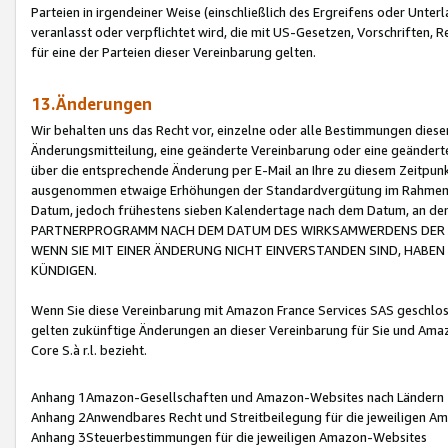
Parteien in irgendeiner Weise (einschließlich des Ergreifens oder Unt
veranlasst oder verpflichtet wird, die mit US-Gesetzen, Vorschriften,
für eine der Parteien dieser Vereinbarung gelten.
13.Änderungen
Wir behalten uns das Recht vor, einzelne oder alle Bestimmungen diese
Änderungsmitteilung, eine geänderte Vereinbarung oder eine geänderte 
über die entsprechende Änderung per E-Mail an Ihre zu diesem Zeitpun
ausgenommen etwaige Erhöhungen der Standardvergütung im Rahmen
Datum, jedoch frühestens sieben Kalendertage nach dem Datum, an de
PARTNERPROGRAMM NACH DEM DATUM DES WIRKSAMWERDENS DER Ä
WENN SIE MIT EINER ÄNDERUNG NICHT EINVERSTANDEN SIND, HABEN S
KÜNDIGEN.
Wenn Sie diese Vereinbarung mit Amazon France Services SAS geschlo
gelten zukünftige Änderungen an dieser Vereinbarung für Sie und Ama
Core S.à r.l. bezieht.
Anhang 1Amazon-Gesellschaften und Amazon-Websites nach Ländern
Anhang 2Anwendbares Recht und Streitbeilegung für die jeweiligen 
Anhang 3Steuerbestimmungen für die jeweiligen Amazon-Websites