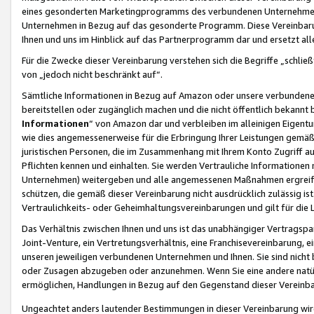
eines gesonderten Marketingprogramms des verbundenen Unternehmens
Unternehmen in Bezug auf das gesonderte Programm. Diese Vereinbarung
Ihnen und uns im Hinblick auf das Partnerprogramm dar und ersetzt al
Für die Zwecke dieser Vereinbarung verstehen sich die Begriffe „schließ
von „jedoch nicht beschränkt auf“.
Sämtliche Informationen in Bezug auf Amazon oder unsere verbunde
bereitstellen oder zugänglich machen und die nicht öffentlich bekannt bz
Informationen
“ von Amazon dar und verbleiben im alleinigen Eigent
wie dies angemessenerweise für die Erbringung Ihrer Leistungen gemäß d
juristischen Personen, die im Zusammenhang mit Ihrem Konto Zugriff au
Pflichten kennen und einhalten. Sie werden Vertrauliche Informationen 
Unternehmen) weitergeben und alle angemessenen Maßnahmen ergreifen
schützen, die gemäß dieser Vereinbarung nicht ausdrücklich zulässig is
Vertraulichkeits- oder Geheimhaltungsvereinbarungen und gilt für die
Das Verhältnis zwischen Ihnen und uns ist das unabhängiger Vertragspa
Joint-Venture, ein Vertretungsverhältnis, eine Franchisevereinbarung, 
unseren jeweiligen verbundenen Unternehmen und Ihnen. Sie sind ni
oder Zusagen abzugeben oder anzunehmen. Wenn Sie eine andere natürli
ermöglichen, Handlungen in Bezug auf den Gegenstand dieser Vereinbar
Ungeachtet anders lautender Bestimmungen in dieser Vereinbarung wird