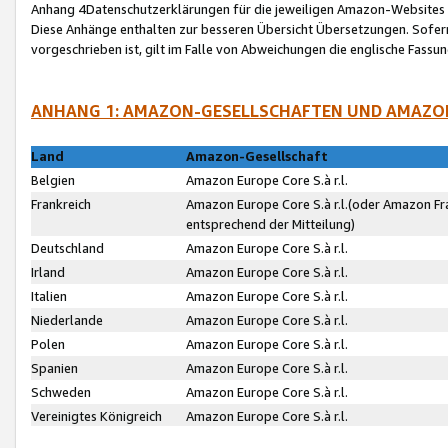
Anhang 4Datenschutzerklärungen für die jeweiligen Amazon-Websites
Diese Anhänge enthalten zur besseren Übersicht Übersetzungen. Sofe
vorgeschrieben ist, gilt im Falle von Abweichungen die englische Fass
ANHANG 1: AMAZON-GESELLSCHAFTEN UND AMAZO
Land
Amazon-Gesellschaft
Belgien
Amazon Europe Core S.à r.l.
Frankreich
Amazon Europe Core S.à r.l.(oder Amazon Fr
entsprechend der Mitteilung)
Deutschland
Amazon Europe Core S.à r.l.
Irland
Amazon Europe Core S.à r.l.
Italien
Amazon Europe Core S.à r.l.
Niederlande
Amazon Europe Core S.à r.l.
Polen
Amazon Europe Core S.à r.l.
Spanien
Amazon Europe Core S.à r.l.
Schweden
Amazon Europe Core S.à r.l.
Vereinigtes Königreich
Amazon Europe Core S.à r.l.