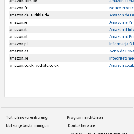
amazon.com.be
amazon.com.b
amazon.fr
Notice:Protec
amazon.de, audible.de
Amazon.de Da
amazon.ie
Amazon.ie Pri
amazon.it
Amazon.it Inf
amazon.nl
Amazon.nl Pri
amazon.pl
Informacja O
amazon.es
Aviso de Priv
amazon.se
Integritetsm
amazon.co.uk, audible.co.uk
Amazon.co.uk 
Teilnahmevereinbarung
Programmrichtlinien
Nutzungsbestimmungen
Kontaktiere uns