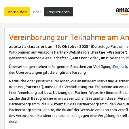
Anmelden
Registrieren
oder
Vereinbarung zur Teilnahme am 
zuletzt aktualisiert am
:
15. Oktober 2025
(Derzeitige Partner - 
Willkommen auf Amazons Partner-Website (die „
Partner-Website
“)
genannten Amazon-Gesellschaften („
Amazon
“ oder „
uns
“ oder ähnli
Übersetzungen stehen in folgenden Sprachen zur Verfügung :
Englisch
,
den Übersetzungen gilt die englische Fassung.
Natürliche oder juristische Personen, die an unserem Marketing-Partn
oder ein „
Partner
“), müssen die Vereinbarung zur Teilnahme am Ama
Ihrer Anmeldung auf bzw. Nutzung der Partner-Website stimmen Sie die
zu, die durch Bezugnahme einen wesentlichen Bestandteil dieser Verei
Partnerprogramm, die IP-Lizenz für das Partnerprogramm, den Vergütu
Partnerprogramm). Inhalte, die du auf der Website Amazon.com veröffe
des Verbots von Kundenrezensionen, die gegen eine Vergütung erstellt, 
durch.