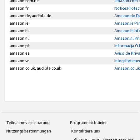
amazon.com.be
amazon.com.b
amazon.fr
Notice:Protec
amazon.de, audible.de
Amazon.de Da
amazon.ie
Amazon.ie Pri
amazon.it
Amazon.it Inf
amazon.nl
Amazon.nl Pri
amazon.pl
Informacja O
amazon.es
Aviso de Priv
amazon.se
Integritetsm
amazon.co.uk, audible.co.uk
Amazon.co.uk 
Teilnahmevereinbarung
Programmrichtlinien
Nutzungsbestimmungen
Kontaktiere uns