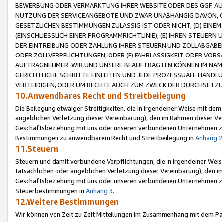
BEWERBUNG ODER VERMARKTUNG IHRER WEBSITE ODER DES GGF. AUF 
NUTZUNG DER SERVICEANGEBOTE UND ZWAR UNABHÄNGIG DAVON, O
GESETZLICHEN BESTIMMUNGEN ZULÄSSIG IST ODER NICHT, (D) EINE
(EINSCHLIESSLICH EINER PROGRAMMRICHTLINIE), (E) IHREN STEUER
DER EINTREIBUNG ODER ZAHLUNG IHRER STEUERN UND ZOLLABGAB
ODER ZOLLVERPFLICHTUNGEN, ODER (F) FAHRLÄSSIGKEIT ODER VORS
AUFTRAGNEHMER. WIR UND UNSERE BEAUFTRAGTEN KÖNNEN IM NAME
GERICHTLICHE SCHRITTE EINLEITEN UND JEDE PROZESSUALE HAND
VERTEIDIGEN, ODER UM RECHTE AUCH ZUM ZWECK DER DURCHSETZU
10.Anwendbares Recht und Streitbeilegung
Die Beilegung etwaiger Streitigkeiten, die in irgendeiner Weise mit de
angeblichen Verletzung dieser Vereinbarung), den im Rahmen dieser Ve
Geschäftsbeziehung mit uns oder unseren verbundenen Unternehmen zu
Bestimmungen zu anwendbarem Recht und Streitbeilegung in
Anhang 
11.Steuern
Steuern und damit verbundene Verpflichtungen, die in irgendeiner Wei
tatsächlichen oder angeblichen Verletzung dieser Vereinbarung), den 
Geschäftsbeziehung mit uns oder unseren verbundenen Unternehmen z
Steuerbestimmungen in
Anhang 3
.
12.Weitere Bestimmungen
Wir können von Zeit zu Zeit Mitteilungen im Zusammenhang mit dem Par