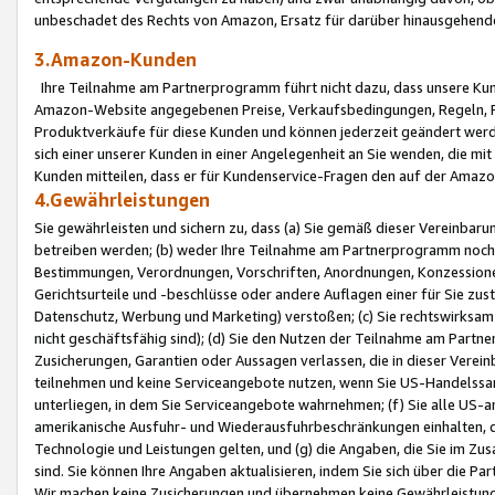
unbeschadet des Rechts von Amazon, Ersatz für darüber hinausgehen
3.Amazon-Kunden
Ihre Teilnahme am Partnerprogramm führt nicht dazu, dass unsere Kun
Amazon-Website angegebenen Preise, Verkaufsbedingungen, Regeln, Ri
Produktverkäufe für diese Kunden und können jederzeit geändert werde
sich einer unserer Kunden in einer Angelegenheit an Sie wenden, die 
Kunden mitteilen, dass er für Kundenservice-Fragen den auf der Ama
4.Gewährleistungen
Sie gewährleisten und sichern zu, dass (a) Sie gemäß dieser Vereinba
betreiben werden; (b) weder Ihre Teilnahme am Partnerprogramm noch d
Bestimmungen, Verordnungen, Vorschriften, Anordnungen, Konzessionen,
Gerichtsurteile und -beschlüsse oder andere Auflagen einer für Sie zu
Datenschutz, Werbung und Marketing) verstoßen; (c) Sie rechtswirksam 
nicht geschäftsfähig sind); (d) Sie den Nutzen der Teilnahme am Partne
Zusicherungen, Garantien oder Aussagen verlassen, die in dieser Verein
teilnehmen und keine Serviceangebote nutzen, wenn Sie US-Handelssa
unterliegen, in dem Sie Serviceangebote wahrnehmen; (f) Sie alle US
amerikanische Ausfuhr- und Wiederausfuhrbeschränkungen einhalten, 
Technologie und Leistungen gelten, und (g) die Angaben, die Sie im 
sind. Sie können Ihre Angaben aktualisieren, indem Sie sich über die 
Wir machen keine Zusicherungen und übernehmen keine Gewährleistun