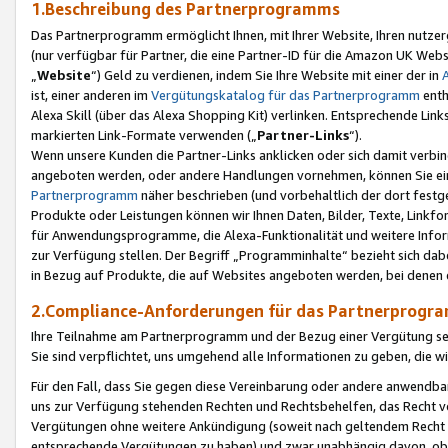
1.Beschreibung des Partnerprogramms
Das Partnerprogramm ermöglicht Ihnen, mit Ihrer Website, Ihren nutzer
(nur verfügbar für Partner, die eine Partner-ID für die Amazon UK We
„
Website
“) Geld zu verdienen, indem Sie Ihre Website mit einer der in
ist, einer anderen im
Vergütungskatalog für das Partnerprogramm
enth
Alexa Skill (über das Alexa Shopping Kit) verlinken. Entsprechende Lin
markierten Link-Formate verwenden („
Partner-Links
“).
Wenn unsere Kunden die Partner-Links anklicken oder sich damit verbi
angeboten werden, oder andere Handlungen vornehmen, können Sie eine
Partnerprogramm
näher beschrieben (und vorbehaltlich der dort festg
Produkte oder Leistungen können wir Ihnen Daten, Bilder, Texte, Linkfo
für Anwendungsprogramme, die Alexa-Funktionalität und weitere Inf
zur Verfügung stellen. Der Begriff „Programminhalte“ bezieht sich dabe
in Bezug auf Produkte, die auf Websites angeboten werden, bei denen 
2.Compliance-Anforderungen für das Partnerprog
Ihre Teilnahme am Partnerprogramm und der Bezug einer Vergütung setz
Sie sind verpflichtet, uns umgehend alle Informationen zu geben, die w
Für den Fall, dass Sie gegen diese Vereinbarung oder andere anwendba
uns zur Verfügung stehenden Rechten und Rechtsbehelfen, das Recht vo
Vergütungen ohne weitere Ankündigung (soweit nach geltendem Recht z
entsprechende Vergütungen zu haben) und zwar unabhängig davon, ob 