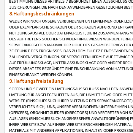
BESTIMMUNG DIESES ARTIKELS 7 BEGRÜNDET EINEN AUSSCHLUSS 
ZUSICHERUNGEN, DIE NACH DEN ANWENDBAREN GESETZLICHEN BE
8.Haftungsbeschränkungen
WEDER WIR NOCH UNSERE VERBUNDENEN UNTERNEHMEN ODER LIZEN
ODER EXEMPLARISCHE SCHÄDEN ODER SCHÄDEN AUFGRUND ENTGANG
NUTZUNGSAUSFALL ODER DATENVERLUST, DIE IM ZUSAMMENHANG MI
DES AUFTRETENS SOLCHER SCHÄDEN HINGEWIESEN WURDEN. FERN
SERVICEANGEBOTEN MAXIMAL DER HÖHE DES GESAMTBETRAGS DER 
ZEITPUNKT DES EREIGNISSES, DAS ZU DEM ZULETZT ENTSTANDENE
ZAHLENDEN VERGÜTUNGEN. SIE VERZICHTEN HIERMIT AUF ETWAIGE 
AUF ERFÜLLUNGSKLAGE, UNTERLASSUNGSKLAGE ODER ANDERE RECHT
DIESES ABSATZES BEGRÜNDET EINE EINSCHRÄNKUNG VON HAFTUNG
EINGESCHRÄNKT WERDEN KÖNNEN.
9.Haftungsfreistellung
SOFERN UND SOWEIT EIN HAFTUNGSAUSSCHLUSS NACH DEN ANWENDB
HAFTUNG FÜR ANGELEGENHEITEN AUS, DIE UNMITTELBAR ODER MITT
WEBSITE (EINSCHLIESSLICH IHRER NUTZUNG DER SERVICEANGEBOTE)
VERPFLICHTEN SICH, UNS, UNSERE VERBUNDENEN UNTERNEHMEN UN
(OFFICERS), ORGANMITGLIEDER (DIRECTORS) UND VERTRETER VON 
AUSLAGEN (EINSCHLIESSLICH ANGEMESSENER ANWALTSGEBÜHREN) FR
IHRER WEBSITE BZW. AUF IHRER WEBSITE ERSCHEINENDEM MATERIAL
MATERIALS MIT ANDEREN APPLIKATIONEN, INHALTEN ODER PROZESSE