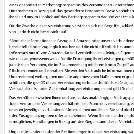
eines gesonderten Marketingprogramms des verbundenen Unternehmens
Unternehmen in Bezug auf das gesonderte Programm. Diese Vereinbarung
Ihnen und uns im Hinblick auf das Partnerprogramm dar und ersetzt al
Für die Zwecke dieser Vereinbarung verstehen sich die Begriffe „schließ
von „jedoch nicht beschränkt auf“.
Sämtliche Informationen in Bezug auf Amazon oder unsere verbunde
bereitstellen oder zugänglich machen und die nicht öffentlich bekannt bz
Informationen
“ von Amazon dar und verbleiben im alleinigen Eigent
wie dies angemessenerweise für die Erbringung Ihrer Leistungen gemäß d
juristischen Personen, die im Zusammenhang mit Ihrem Konto Zugriff au
Pflichten kennen und einhalten. Sie werden Vertrauliche Informationen 
Unternehmen) weitergeben und alle angemessenen Maßnahmen ergreifen
schützen, die gemäß dieser Vereinbarung nicht ausdrücklich zulässig is
Vertraulichkeits- oder Geheimhaltungsvereinbarungen und gilt für die
Das Verhältnis zwischen Ihnen und uns ist das unabhängiger Vertragspa
Joint-Venture, ein Vertretungsverhältnis, eine Franchisevereinbarung, 
unseren jeweiligen verbundenen Unternehmen und Ihnen. Sie sind ni
oder Zusagen abzugeben oder anzunehmen. Wenn Sie eine andere natürli
ermöglichen, Handlungen in Bezug auf den Gegenstand dieser Vereinbar
Ungeachtet anders lautender Bestimmungen in dieser Vereinbarung wird