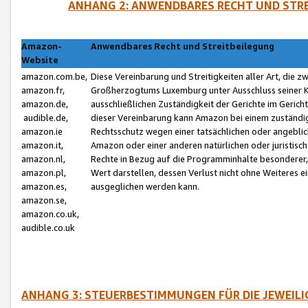
ANHANG 2: ANWENDBARES RECHT UND STRE
Amazon-
Anwendbares Recht und Streitbeilegung
Website
amazon.com.be,
Diese Vereinbarung und Streitigkeiten aller Art, die 
amazon.fr,
Großherzogtums Luxemburg unter Ausschluss seiner Kol
amazon.de,
ausschließlichen Zuständigkeit der Gerichte im Geri
audible.de,
dieser Vereinbarung kann Amazon bei einem zuständig
amazon.ie
Rechtsschutz wegen einer tatsächlichen oder angebli
amazon.it,
Amazon oder einer anderen natürlichen oder juristisc
amazon.nl,
Rechte in Bezug auf die Programminhalte besonderer,
amazon.pl,
Wert darstellen, dessen Verlust nicht ohne Weiteres e
amazon.es,
ausgeglichen werden kann.
amazon.se,
amazon.co.uk,
audible.co.uk
ANHANG 3: STEUERBESTIMMUNGEN FÜR DIE JEWEIL