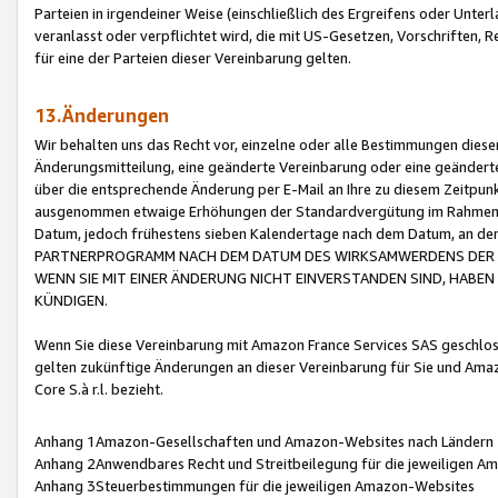
Parteien in irgendeiner Weise (einschließlich des Ergreifens oder Unt
veranlasst oder verpflichtet wird, die mit US-Gesetzen, Vorschriften,
für eine der Parteien dieser Vereinbarung gelten.
13.Änderungen
Wir behalten uns das Recht vor, einzelne oder alle Bestimmungen diese
Änderungsmitteilung, eine geänderte Vereinbarung oder eine geänderte 
über die entsprechende Änderung per E-Mail an Ihre zu diesem Zeitpun
ausgenommen etwaige Erhöhungen der Standardvergütung im Rahmen
Datum, jedoch frühestens sieben Kalendertage nach dem Datum, an de
PARTNERPROGRAMM NACH DEM DATUM DES WIRKSAMWERDENS DER Ä
WENN SIE MIT EINER ÄNDERUNG NICHT EINVERSTANDEN SIND, HABEN S
KÜNDIGEN.
Wenn Sie diese Vereinbarung mit Amazon France Services SAS geschlo
gelten zukünftige Änderungen an dieser Vereinbarung für Sie und Ama
Core S.à r.l. bezieht.
Anhang 1Amazon-Gesellschaften und Amazon-Websites nach Ländern
Anhang 2Anwendbares Recht und Streitbeilegung für die jeweiligen 
Anhang 3Steuerbestimmungen für die jeweiligen Amazon-Websites