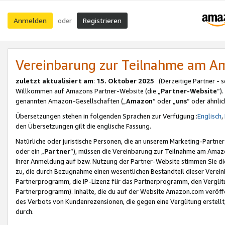
Anmelden
Registrieren
oder
Vereinbarung zur Teilnahme am 
zuletzt aktualisiert am
:
15. Oktober 2025
(Derzeitige Partner - 
Willkommen auf Amazons Partner-Website (die „
Partner-Website
“)
genannten Amazon-Gesellschaften („
Amazon
“ oder „
uns
“ oder ähnli
Übersetzungen stehen in folgenden Sprachen zur Verfügung :
Englisch
,
den Übersetzungen gilt die englische Fassung.
Natürliche oder juristische Personen, die an unserem Marketing-Partn
oder ein „
Partner
“), müssen die Vereinbarung zur Teilnahme am Ama
Ihrer Anmeldung auf bzw. Nutzung der Partner-Website stimmen Sie die
zu, die durch Bezugnahme einen wesentlichen Bestandteil dieser Verei
Partnerprogramm, die IP-Lizenz für das Partnerprogramm, den Vergütu
Partnerprogramm). Inhalte, die du auf der Website Amazon.com veröffe
des Verbots von Kundenrezensionen, die gegen eine Vergütung erstellt, 
durch.