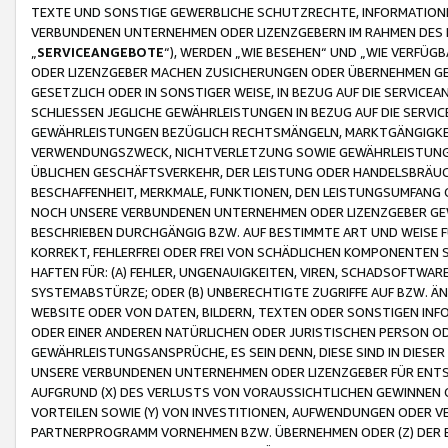
TEXTE UND SONSTIGE GEWERBLICHE SCHUTZRECHTE, INFORMATIONE
VERBUNDENEN UNTERNEHMEN ODER LIZENZGEBERN IM RAHMEN DES
„
SERVICEANGEBOTE
“), WERDEN „WIE BESEHEN“ UND „WIE VERFÜ
ODER LIZENZGEBER MACHEN ZUSICHERUNGEN ODER ÜBERNEHMEN GEW
GESETZLICH ODER IN SONSTIGER WEISE, IN BEZUG AUF DIE SERVI
SCHLIESSEN JEGLICHE GEWÄHRLEISTUNGEN IN BEZUG AUF DIE SERVI
GEWÄHRLEISTUNGEN BEZÜGLICH RECHTSMÄNGELN, MARKTGÄNGIGKEIT
VERWENDUNGSZWECK, NICHTVERLETZUNG SOWIE GEWÄHRLEISTUNGEN 
ÜBLICHEN GESCHÄFTSVERKEHR, DER LEISTUNG ODER HANDELSBRÄUCH
BESCHAFFENHEIT, MERKMALE, FUNKTIONEN, DEN LEISTUNGSUMFANG 
NOCH UNSERE VERBUNDENEN UNTERNEHMEN ODER LIZENZGEBER GEWÄ
BESCHRIEBEN DURCHGÄNGIG BZW. AUF BESTIMMTE ART UND WEISE
KORREKT, FEHLERFREI ODER FREI VON SCHÄDLICHEN KOMPONENTEN
HAFTEN FÜR: (A) FEHLER, UNGENAUIGKEITEN, VIREN, SCHADSOFTW
SYSTEMABSTÜRZE; ODER (B) UNBERECHTIGTE ZUGRIFFE AUF BZW. 
WEBSITE ODER VON DATEN, BILDERN, TEXTEN ODER SONSTIGEN INF
ODER EINER ANDEREN NATÜRLICHEN ODER JURISTISCHEN PERSON OD
GEWÄHRLEISTUNGSANSPRÜCHE, ES SEIN DENN, DIESE SIND IN DIES
UNSERE VERBUNDENEN UNTERNEHMEN ODER LIZENZGEBER FÜR EN
AUFGRUND (X) DES VERLUSTS VON VORAUSSICHTLICHEN GEWINNEN
VORTEILEN SOWIE (Y) VON INVESTITIONEN, AUFWENDUNGEN ODER VE
PARTNERPROGRAMM VORNEHMEN BZW. ÜBERNEHMEN ODER (Z) DER 