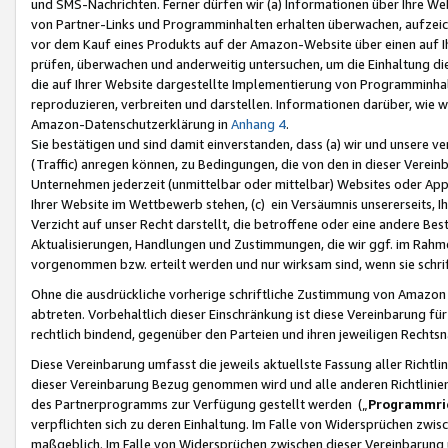
und SMS-Nachrichten. Ferner dürfen wir (a) Informationen über Ihre We
von Partner-Links und Programminhalten erhalten überwachen, aufzei
vor dem Kauf eines Produkts auf der Amazon-Website über einen auf Ih
prüfen, überwachen und anderweitig untersuchen, um die Einhaltung dies
die auf Ihrer Website dargestellte Implementierung von Programminhalt
reproduzieren, verbreiten und darstellen. Informationen darüber, wie w
Amazon-Datenschutzerklärung in
Anhang 4
.
Sie bestätigen und sind damit einverstanden, dass (a) wir und unsere 
(Traffic) anregen können, zu Bedingungen, die von den in dieser Vere
Unternehmen jederzeit (unmittelbar oder mittelbar) Websites oder Appl
Ihrer Website im Wettbewerb stehen, (c) ein Versäumnis unsererseits, I
Verzicht auf unser Recht darstellt, die betroffene oder eine andere B
Aktualisierungen, Handlungen und Zustimmungen, die wir ggf. im Rahme
vorgenommen bzw. erteilt werden und nur wirksam sind, wenn sie schri
Ohne die ausdrückliche vorherige schriftliche Zustimmung von Amazon
abtreten. Vorbehaltlich dieser Einschränkung ist diese Vereinbarung f
rechtlich bindend, gegenüber den Parteien und ihren jeweiligen Rech
Diese Vereinbarung umfasst die jeweils aktuellste Fassung aller Richtli
dieser Vereinbarung Bezug genommen wird und alle anderen Richtlinie
des Partnerprogramms zur Verfügung gestellt werden („
Programmric
verpflichten sich zu deren Einhaltung. Im Falle von Widersprüchen zwi
maßgeblich. Im Falle von Widersprüchen zwischen dieser Vereinbarun