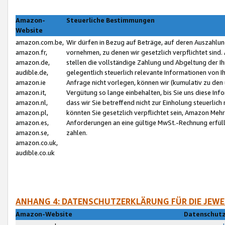
Amazon-
Steuerliche Bestimmungen
Website
amazon.com.be,
Wir dürfen in Bezug auf Beträge, auf deren Auszahlun
amazon.fr,
vornehmen, zu denen wir gesetzlich verpflichtet sind
amazon.de,
stellen die vollständige Zahlung und Abgeltung der 
audible.de,
gelegentlich steuerlich relevante Informationen von I
amazon.ie
Anfrage nicht vorlegen, können wir (kumulativ zu de
amazon.it,
Vergütung so lange einbehalten, bis Sie uns diese Inf
amazon.nl,
dass wir Sie betreffend nicht zur Einholung steuerlich 
amazon.pl,
könnten Sie gesetzlich verpflichtet sein, Amazon Meh
amazon.es,
Anforderungen an eine gültige MwSt.-Rechnung erfüllt
amazon.se,
zahlen.
amazon.co.uk,
audible.co.uk
ANHANG 4: DATENSCHUTZERKLÄRUNG FÜR DIE JEWE
Amazon-Website
Datenschutz