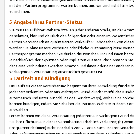
mit dem Partnerprogramm erwarten können, und wir sind nicht für etwa
vornehmen.
5.Angabe Ihres Partner-Status
Sie müssen auf Ihrer Website bzw. an jeder anderen Stelle, an der Am
genehmigt, klar und deutlich den folgenden oder einen im Wesentlichen
Partner verdiene ich an qualifizierten Verkäufen“. Abgesehen von die
werden Sie ohne unsere vorherige schriftliche Zustimmung keine weite
Partnerprogramm machen. Sie dürfen die zwischen uns und Ihnen best
(einschließlich der expliziten oder impliziten Aussage, dass Amazon Si
dass eine Verbindung zwischen Amazon und Ihnen oder einer anderen natü
vorliegenden Vereinbarung ausdrücklich gestattet ist.
6.Laufzeit und Kündigung
Die Laufzeit dieser Vereinbarung beginnt mit Ihrer Anmeldung für die 
jederzeit ordentlich oder aus wichtigem Grund durch schriftliche Kündi
automatisch und unter Ausschluss des Gerichtswegs), wobei eine solch
können kündigen, indem Sie sich über die Partner-Website in Ihrem Ko
auswählen.
Ferner können wir diese Vereinbarung jederzeit aus wichtigem Grund dur
Sie Ihre Pflichten aus dieser Vereinbarung erheblich verletzen; (b) wen
Programmrichtlinien) nicht innerhalb von 7 Tagen nach unserer Benachr
oder Haftungsansprüchen im Zusammenhang mit Ihrer Teilnahme am Pa