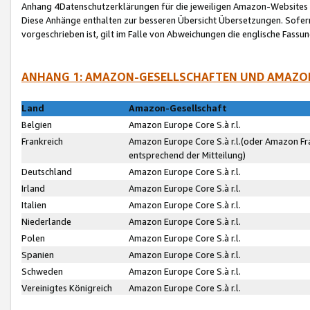
Anhang 4Datenschutzerklärungen für die jeweiligen Amazon-Websites
Diese Anhänge enthalten zur besseren Übersicht Übersetzungen. Sofe
vorgeschrieben ist, gilt im Falle von Abweichungen die englische Fass
ANHANG 1: AMAZON-GESELLSCHAFTEN UND AMAZO
Land
Amazon-Gesellschaft
Belgien
Amazon Europe Core S.à r.l.
Frankreich
Amazon Europe Core S.à r.l.(oder Amazon Fr
entsprechend der Mitteilung)
Deutschland
Amazon Europe Core S.à r.l.
Irland
Amazon Europe Core S.à r.l.
Italien
Amazon Europe Core S.à r.l.
Niederlande
Amazon Europe Core S.à r.l.
Polen
Amazon Europe Core S.à r.l.
Spanien
Amazon Europe Core S.à r.l.
Schweden
Amazon Europe Core S.à r.l.
Vereinigtes Königreich
Amazon Europe Core S.à r.l.