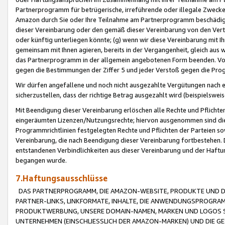
Partnerprogramm für betrügerische, irreführende oder illegale Zwecke
Amazon durch Sie oder Ihre Teilnahme am Partnerprogramm beschädig
dieser Vereinbarung oder den gemäß dieser Vereinbarung von den Vertr
oder künftig unterliegen könnte; (g) wenn wir diese Vereinbarung mit I
gemeinsam mit Ihnen agieren, bereits in der Vergangenheit, gleich aus
das Partnerprogramm in der allgemein angebotenen Form beenden. Vors
gegen die Bestimmungen der Ziffer 5 und jeder Verstoß gegen die Prog
Wir dürfen angefallene und noch nicht ausgezahlte Vergütungen nach 
sicherzustellen, dass der richtige Betrag ausgezahlt wird (beispielsw
Mit Beendigung dieser Vereinbarung erlöschen alle Rechte und Pflichte
eingeräumten Lizenzen/Nutzungsrechte; hiervon ausgenommen sind die in 
Programmrichtlinien festgelegten Rechte und Pflichten der Parteien sow
Vereinbarung, die nach Beendigung dieser Vereinbarung fortbestehen. D
entstandenen Verbindlichkeiten aus dieser Vereinbarung und der Haft
begangen wurde.
7.Haftungsausschlüsse
DAS PARTNERPROGRAMM, DIE AMAZON-WEBSITE, PRODUKTE UND DI
PARTNER-LINKS, LINKFORMATE, INHALTE, DIE ANWENDUNGSPROGR
PRODUKTWERBUNG, UNSERE DOMAIN-NAMEN, MARKEN UND LOGOS S
UNTERNEHMEN (EINSCHLIESSLICH DER AMAZON-MARKEN) UND DIE GE