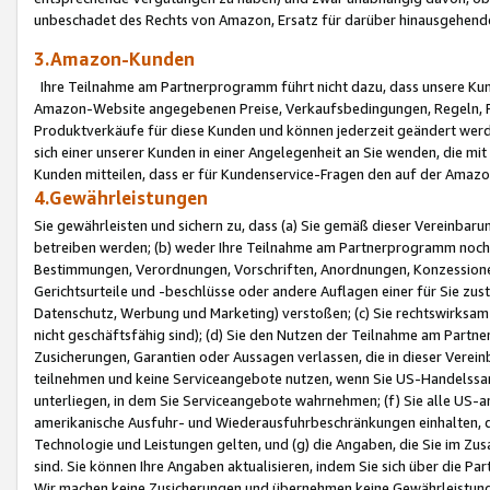
unbeschadet des Rechts von Amazon, Ersatz für darüber hinausgehen
3.Amazon-Kunden
Ihre Teilnahme am Partnerprogramm führt nicht dazu, dass unsere Kun
Amazon-Website angegebenen Preise, Verkaufsbedingungen, Regeln, Ri
Produktverkäufe für diese Kunden und können jederzeit geändert werde
sich einer unserer Kunden in einer Angelegenheit an Sie wenden, die 
Kunden mitteilen, dass er für Kundenservice-Fragen den auf der Ama
4.Gewährleistungen
Sie gewährleisten und sichern zu, dass (a) Sie gemäß dieser Vereinba
betreiben werden; (b) weder Ihre Teilnahme am Partnerprogramm noch d
Bestimmungen, Verordnungen, Vorschriften, Anordnungen, Konzessionen,
Gerichtsurteile und -beschlüsse oder andere Auflagen einer für Sie zu
Datenschutz, Werbung und Marketing) verstoßen; (c) Sie rechtswirksam 
nicht geschäftsfähig sind); (d) Sie den Nutzen der Teilnahme am Partne
Zusicherungen, Garantien oder Aussagen verlassen, die in dieser Verein
teilnehmen und keine Serviceangebote nutzen, wenn Sie US-Handelssa
unterliegen, in dem Sie Serviceangebote wahrnehmen; (f) Sie alle US
amerikanische Ausfuhr- und Wiederausfuhrbeschränkungen einhalten, 
Technologie und Leistungen gelten, und (g) die Angaben, die Sie im 
sind. Sie können Ihre Angaben aktualisieren, indem Sie sich über die 
Wir machen keine Zusicherungen und übernehmen keine Gewährleistun