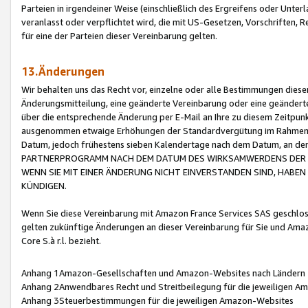
Parteien in irgendeiner Weise (einschließlich des Ergreifens oder Unt
veranlasst oder verpflichtet wird, die mit US-Gesetzen, Vorschriften,
für eine der Parteien dieser Vereinbarung gelten.
13.Änderungen
Wir behalten uns das Recht vor, einzelne oder alle Bestimmungen diese
Änderungsmitteilung, eine geänderte Vereinbarung oder eine geänderte 
über die entsprechende Änderung per E-Mail an Ihre zu diesem Zeitpun
ausgenommen etwaige Erhöhungen der Standardvergütung im Rahmen
Datum, jedoch frühestens sieben Kalendertage nach dem Datum, an de
PARTNERPROGRAMM NACH DEM DATUM DES WIRKSAMWERDENS DER Ä
WENN SIE MIT EINER ÄNDERUNG NICHT EINVERSTANDEN SIND, HABEN S
KÜNDIGEN.
Wenn Sie diese Vereinbarung mit Amazon France Services SAS geschlo
gelten zukünftige Änderungen an dieser Vereinbarung für Sie und Ama
Core S.à r.l. bezieht.
Anhang 1Amazon-Gesellschaften und Amazon-Websites nach Ländern
Anhang 2Anwendbares Recht und Streitbeilegung für die jeweiligen 
Anhang 3Steuerbestimmungen für die jeweiligen Amazon-Websites