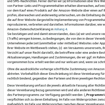
und SMS-Nachrichten. Ferner dürfen wir (a) Informationen über Ihre We
von Partner-Links und Programminhalten erhalten überwachen, aufzei
vor dem Kauf eines Produkts auf der Amazon-Website über einen auf Ih
prüfen, überwachen und anderweitig untersuchen, um die Einhaltung dies
die auf Ihrer Website dargestellte Implementierung von Programminhalt
reproduzieren, verbreiten und darstellen. Informationen darüber, wie w
Amazon-Datenschutzerklärung in
Anhang 4
.
Sie bestätigen und sind damit einverstanden, dass (a) wir und unsere 
(Traffic) anregen können, zu Bedingungen, die von den in dieser Vere
Unternehmen jederzeit (unmittelbar oder mittelbar) Websites oder Appl
Ihrer Website im Wettbewerb stehen, (c) ein Versäumnis unsererseits, I
Verzicht auf unser Recht darstellt, die betroffene oder eine andere B
Aktualisierungen, Handlungen und Zustimmungen, die wir ggf. im Rahme
vorgenommen bzw. erteilt werden und nur wirksam sind, wenn sie schri
Ohne die ausdrückliche vorherige schriftliche Zustimmung von Amazon
abtreten. Vorbehaltlich dieser Einschränkung ist diese Vereinbarung f
rechtlich bindend, gegenüber den Parteien und ihren jeweiligen Rech
Diese Vereinbarung umfasst die jeweils aktuellste Fassung aller Richtli
dieser Vereinbarung Bezug genommen wird und alle anderen Richtlinie
des Partnerprogramms zur Verfügung gestellt werden („
Programmric
verpflichten sich zu deren Einhaltung. Im Falle von Widersprüchen zwi
maßgeblich. Im Falle von Widersprüchen zwischen dieser Vereinbarun