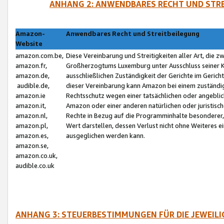
ANHANG 2: ANWENDBARES RECHT UND STRE
Amazon-
Anwendbares Recht und Streitbeilegung
Website
amazon.com.be,
Diese Vereinbarung und Streitigkeiten aller Art, die 
amazon.fr,
Großherzogtums Luxemburg unter Ausschluss seiner Kol
amazon.de,
ausschließlichen Zuständigkeit der Gerichte im Geri
audible.de,
dieser Vereinbarung kann Amazon bei einem zuständig
amazon.ie
Rechtsschutz wegen einer tatsächlichen oder angebli
amazon.it,
Amazon oder einer anderen natürlichen oder juristisc
amazon.nl,
Rechte in Bezug auf die Programminhalte besonderer,
amazon.pl,
Wert darstellen, dessen Verlust nicht ohne Weiteres e
amazon.es,
ausgeglichen werden kann.
amazon.se,
amazon.co.uk,
audible.co.uk
ANHANG 3: STEUERBESTIMMUNGEN FÜR DIE JEWEIL