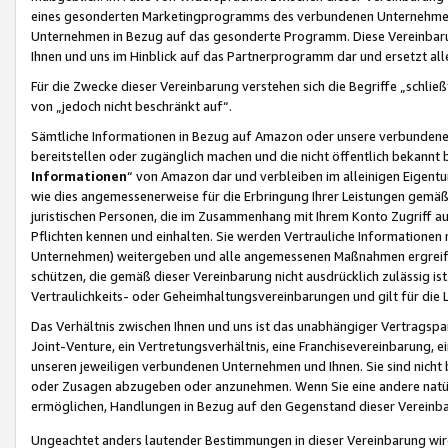
eines gesonderten Marketingprogramms des verbundenen Unternehmens
Unternehmen in Bezug auf das gesonderte Programm. Diese Vereinbarung
Ihnen und uns im Hinblick auf das Partnerprogramm dar und ersetzt al
Für die Zwecke dieser Vereinbarung verstehen sich die Begriffe „schließ
von „jedoch nicht beschränkt auf“.
Sämtliche Informationen in Bezug auf Amazon oder unsere verbunde
bereitstellen oder zugänglich machen und die nicht öffentlich bekannt bz
Informationen
“ von Amazon dar und verbleiben im alleinigen Eigent
wie dies angemessenerweise für die Erbringung Ihrer Leistungen gemäß d
juristischen Personen, die im Zusammenhang mit Ihrem Konto Zugriff au
Pflichten kennen und einhalten. Sie werden Vertrauliche Informationen 
Unternehmen) weitergeben und alle angemessenen Maßnahmen ergreifen
schützen, die gemäß dieser Vereinbarung nicht ausdrücklich zulässig is
Vertraulichkeits- oder Geheimhaltungsvereinbarungen und gilt für die
Das Verhältnis zwischen Ihnen und uns ist das unabhängiger Vertragspa
Joint-Venture, ein Vertretungsverhältnis, eine Franchisevereinbarung, 
unseren jeweiligen verbundenen Unternehmen und Ihnen. Sie sind ni
oder Zusagen abzugeben oder anzunehmen. Wenn Sie eine andere natürli
ermöglichen, Handlungen in Bezug auf den Gegenstand dieser Vereinbar
Ungeachtet anders lautender Bestimmungen in dieser Vereinbarung wird