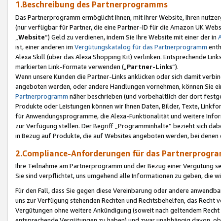
1.Beschreibung des Partnerprogramms
Das Partnerprogramm ermöglicht Ihnen, mit Ihrer Website, Ihren nutzer
(nur verfügbar für Partner, die eine Partner-ID für die Amazon UK We
„
Website
“) Geld zu verdienen, indem Sie Ihre Website mit einer der in
ist, einer anderen im
Vergütungskatalog für das Partnerprogramm
enth
Alexa Skill (über das Alexa Shopping Kit) verlinken. Entsprechende Lin
markierten Link-Formate verwenden („
Partner-Links
“).
Wenn unsere Kunden die Partner-Links anklicken oder sich damit verbi
angeboten werden, oder andere Handlungen vornehmen, können Sie eine
Partnerprogramm
näher beschrieben (und vorbehaltlich der dort festg
Produkte oder Leistungen können wir Ihnen Daten, Bilder, Texte, Linkfo
für Anwendungsprogramme, die Alexa-Funktionalität und weitere Inf
zur Verfügung stellen. Der Begriff „Programminhalte“ bezieht sich dabe
in Bezug auf Produkte, die auf Websites angeboten werden, bei denen 
2.Compliance-Anforderungen für das Partnerprog
Ihre Teilnahme am Partnerprogramm und der Bezug einer Vergütung setz
Sie sind verpflichtet, uns umgehend alle Informationen zu geben, die w
Für den Fall, dass Sie gegen diese Vereinbarung oder andere anwendba
uns zur Verfügung stehenden Rechten und Rechtsbehelfen, das Recht vo
Vergütungen ohne weitere Ankündigung (soweit nach geltendem Recht z
entsprechende Vergütungen zu haben) und zwar unabhängig davon, ob 