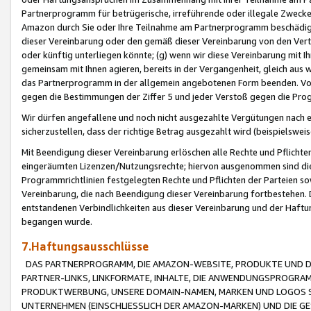
Partnerprogramm für betrügerische, irreführende oder illegale Zwecke
Amazon durch Sie oder Ihre Teilnahme am Partnerprogramm beschädig
dieser Vereinbarung oder den gemäß dieser Vereinbarung von den Vertr
oder künftig unterliegen könnte; (g) wenn wir diese Vereinbarung mit I
gemeinsam mit Ihnen agieren, bereits in der Vergangenheit, gleich aus
das Partnerprogramm in der allgemein angebotenen Form beenden. Vors
gegen die Bestimmungen der Ziffer 5 und jeder Verstoß gegen die Prog
Wir dürfen angefallene und noch nicht ausgezahlte Vergütungen nach 
sicherzustellen, dass der richtige Betrag ausgezahlt wird (beispielsw
Mit Beendigung dieser Vereinbarung erlöschen alle Rechte und Pflichte
eingeräumten Lizenzen/Nutzungsrechte; hiervon ausgenommen sind die in 
Programmrichtlinien festgelegten Rechte und Pflichten der Parteien sow
Vereinbarung, die nach Beendigung dieser Vereinbarung fortbestehen. D
entstandenen Verbindlichkeiten aus dieser Vereinbarung und der Haft
begangen wurde.
7.Haftungsausschlüsse
DAS PARTNERPROGRAMM, DIE AMAZON-WEBSITE, PRODUKTE UND DI
PARTNER-LINKS, LINKFORMATE, INHALTE, DIE ANWENDUNGSPROGR
PRODUKTWERBUNG, UNSERE DOMAIN-NAMEN, MARKEN UND LOGOS S
UNTERNEHMEN (EINSCHLIESSLICH DER AMAZON-MARKEN) UND DIE GE