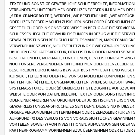
TEXTE UND SONSTIGE GEWERBLICHE SCHUTZRECHTE, INFORMATIONE
VERBUNDENEN UNTERNEHMEN ODER LIZENZGEBERN IM RAHMEN DES
„
SERVICEANGEBOTE
“), WERDEN „WIE BESEHEN“ UND „WIE VERFÜ
ODER LIZENZGEBER MACHEN ZUSICHERUNGEN ODER ÜBERNEHMEN GEW
GESETZLICH ODER IN SONSTIGER WEISE, IN BEZUG AUF DIE SERVI
SCHLIESSEN JEGLICHE GEWÄHRLEISTUNGEN IN BEZUG AUF DIE SERVI
GEWÄHRLEISTUNGEN BEZÜGLICH RECHTSMÄNGELN, MARKTGÄNGIGKEIT
VERWENDUNGSZWECK, NICHTVERLETZUNG SOWIE GEWÄHRLEISTUNGEN 
ÜBLICHEN GESCHÄFTSVERKEHR, DER LEISTUNG ODER HANDELSBRÄUCH
BESCHAFFENHEIT, MERKMALE, FUNKTIONEN, DEN LEISTUNGSUMFANG 
NOCH UNSERE VERBUNDENEN UNTERNEHMEN ODER LIZENZGEBER GEWÄ
BESCHRIEBEN DURCHGÄNGIG BZW. AUF BESTIMMTE ART UND WEISE
KORREKT, FEHLERFREI ODER FREI VON SCHÄDLICHEN KOMPONENTEN
HAFTEN FÜR: (A) FEHLER, UNGENAUIGKEITEN, VIREN, SCHADSOFTW
SYSTEMABSTÜRZE; ODER (B) UNBERECHTIGTE ZUGRIFFE AUF BZW. 
WEBSITE ODER VON DATEN, BILDERN, TEXTEN ODER SONSTIGEN INF
ODER EINER ANDEREN NATÜRLICHEN ODER JURISTISCHEN PERSON OD
GEWÄHRLEISTUNGSANSPRÜCHE, ES SEIN DENN, DIESE SIND IN DIES
UNSERE VERBUNDENEN UNTERNEHMEN ODER LIZENZGEBER FÜR EN
AUFGRUND (X) DES VERLUSTS VON VORAUSSICHTLICHEN GEWINNEN
VORTEILEN SOWIE (Y) VON INVESTITIONEN, AUFWENDUNGEN ODER VE
PARTNERPROGRAMM VORNEHMEN BZW. ÜBERNEHMEN ODER (Z) DER 