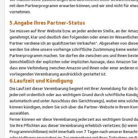
mit dem Partnerprogramm erwarten können, und wir sind nicht für etwa
vornehmen.
5.Angabe Ihres Partner-Status
Sie müssen auf Ihrer Website bzw. an jeder anderen Stelle, an der Am
genehmigt, klar und deutlich den folgenden oder einen im Wesentlichen
Partner verdiene ich an qualifizierten Verkäufen“. Abgesehen von die
werden Sie ohne unsere vorherige schriftliche Zustimmung keine weite
Partnerprogramm machen. Sie dürfen die zwischen uns und Ihnen best
(einschließlich der expliziten oder impliziten Aussage, dass Amazon Si
dass eine Verbindung zwischen Amazon und Ihnen oder einer anderen natü
vorliegenden Vereinbarung ausdrücklich gestattet ist.
6.Laufzeit und Kündigung
Die Laufzeit dieser Vereinbarung beginnt mit Ihrer Anmeldung für die 
jederzeit ordentlich oder aus wichtigem Grund durch schriftliche Kündi
automatisch und unter Ausschluss des Gerichtswegs), wobei eine solch
können kündigen, indem Sie sich über die Partner-Website in Ihrem Ko
auswählen.
Ferner können wir diese Vereinbarung jederzeit aus wichtigem Grund dur
Sie Ihre Pflichten aus dieser Vereinbarung erheblich verletzen; (b) wen
Programmrichtlinien) nicht innerhalb von 7 Tagen nach unserer Benachr
oder Haftungsansprüchen im Zusammenhang mit Ihrer Teilnahme am Pa