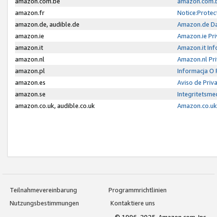
amazon.com.be
amazon.com.b
amazon.fr
Notice:Protec
amazon.de, audible.de
Amazon.de Da
amazon.ie
Amazon.ie Pri
amazon.it
Amazon.it Inf
amazon.nl
Amazon.nl Pri
amazon.pl
Informacja O
amazon.es
Aviso de Priv
amazon.se
Integritetsm
amazon.co.uk, audible.co.uk
Amazon.co.uk 
Teilnahmevereinbarung
Programmrichtlinien
Nutzungsbestimmungen
Kontaktiere uns