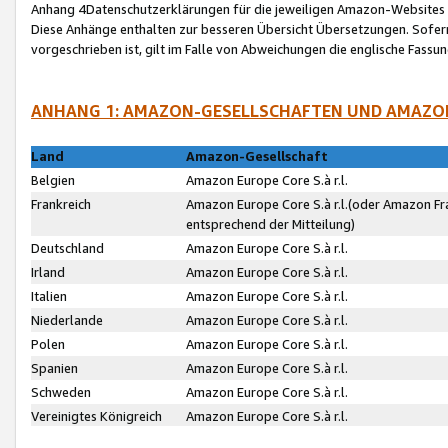
Anhang 4Datenschutzerklärungen für die jeweiligen Amazon-Websites
Diese Anhänge enthalten zur besseren Übersicht Übersetzungen. Sofe
vorgeschrieben ist, gilt im Falle von Abweichungen die englische Fass
ANHANG 1: AMAZON-GESELLSCHAFTEN UND AMAZO
Land
Amazon-Gesellschaft
Belgien
Amazon Europe Core S.à r.l.
Frankreich
Amazon Europe Core S.à r.l.(oder Amazon Fr
entsprechend der Mitteilung)
Deutschland
Amazon Europe Core S.à r.l.
Irland
Amazon Europe Core S.à r.l.
Italien
Amazon Europe Core S.à r.l.
Niederlande
Amazon Europe Core S.à r.l.
Polen
Amazon Europe Core S.à r.l.
Spanien
Amazon Europe Core S.à r.l.
Schweden
Amazon Europe Core S.à r.l.
Vereinigtes Königreich
Amazon Europe Core S.à r.l.