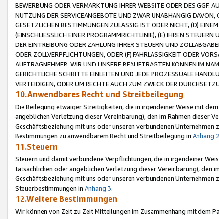
BEWERBUNG ODER VERMARKTUNG IHRER WEBSITE ODER DES GGF. AUF 
NUTZUNG DER SERVICEANGEBOTE UND ZWAR UNABHÄNGIG DAVON, O
GESETZLICHEN BESTIMMUNGEN ZULÄSSIG IST ODER NICHT, (D) EINE
(EINSCHLIESSLICH EINER PROGRAMMRICHTLINIE), (E) IHREN STEUER
DER EINTREIBUNG ODER ZAHLUNG IHRER STEUERN UND ZOLLABGAB
ODER ZOLLVERPFLICHTUNGEN, ODER (F) FAHRLÄSSIGKEIT ODER VORS
AUFTRAGNEHMER. WIR UND UNSERE BEAUFTRAGTEN KÖNNEN IM NAME
GERICHTLICHE SCHRITTE EINLEITEN UND JEDE PROZESSUALE HAND
VERTEIDIGEN, ODER UM RECHTE AUCH ZUM ZWECK DER DURCHSETZU
10.Anwendbares Recht und Streitbeilegung
Die Beilegung etwaiger Streitigkeiten, die in irgendeiner Weise mit de
angeblichen Verletzung dieser Vereinbarung), den im Rahmen dieser Ve
Geschäftsbeziehung mit uns oder unseren verbundenen Unternehmen zu
Bestimmungen zu anwendbarem Recht und Streitbeilegung in
Anhang 
11.Steuern
Steuern und damit verbundene Verpflichtungen, die in irgendeiner Wei
tatsächlichen oder angeblichen Verletzung dieser Vereinbarung), den 
Geschäftsbeziehung mit uns oder unseren verbundenen Unternehmen z
Steuerbestimmungen in
Anhang 3
.
12.Weitere Bestimmungen
Wir können von Zeit zu Zeit Mitteilungen im Zusammenhang mit dem Par