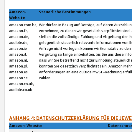
Amazon-
Steuerliche Bestimmungen
Website
amazon.com.be,
Wir dürfen in Bezug auf Beträge, auf deren Auszahlun
amazon.fr,
vornehmen, zu denen wir gesetzlich verpflichtet sind
amazon.de,
stellen die vollständige Zahlung und Abgeltung der 
audible.de,
gelegentlich steuerlich relevante Informationen von I
amazon.ie
Anfrage nicht vorlegen, können wir (kumulativ zu de
amazon.it,
Vergütung so lange einbehalten, bis Sie uns diese Inf
amazon.nl,
dass wir Sie betreffend nicht zur Einholung steuerlich 
amazon.pl,
könnten Sie gesetzlich verpflichtet sein, Amazon Meh
amazon.es,
Anforderungen an eine gültige MwSt.-Rechnung erfüllt
amazon.se,
zahlen.
amazon.co.uk,
audible.co.uk
ANHANG 4: DATENSCHUTZERKLÄRUNG FÜR DIE JEWE
Amazon-Website
Datenschutz