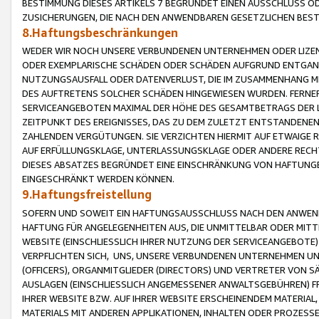
BESTIMMUNG DIESES ARTIKELS 7 BEGRÜNDET EINEN AUSSCHLUSS 
ZUSICHERUNGEN, DIE NACH DEN ANWENDBAREN GESETZLICHEN BE
8.Haftungsbeschränkungen
WEDER WIR NOCH UNSERE VERBUNDENEN UNTERNEHMEN ODER LIZEN
ODER EXEMPLARISCHE SCHÄDEN ODER SCHÄDEN AUFGRUND ENTGANG
NUTZUNGSAUSFALL ODER DATENVERLUST, DIE IM ZUSAMMENHANG MI
DES AUFTRETENS SOLCHER SCHÄDEN HINGEWIESEN WURDEN. FERN
SERVICEANGEBOTEN MAXIMAL DER HÖHE DES GESAMTBETRAGS DER 
ZEITPUNKT DES EREIGNISSES, DAS ZU DEM ZULETZT ENTSTANDENE
ZAHLENDEN VERGÜTUNGEN. SIE VERZICHTEN HIERMIT AUF ETWAIGE 
AUF ERFÜLLUNGSKLAGE, UNTERLASSUNGSKLAGE ODER ANDERE RECHT
DIESES ABSATZES BEGRÜNDET EINE EINSCHRÄNKUNG VON HAFTUNG
EINGESCHRÄNKT WERDEN KÖNNEN.
9.Haftungsfreistellung
SOFERN UND SOWEIT EIN HAFTUNGSAUSSCHLUSS NACH DEN ANWENDB
HAFTUNG FÜR ANGELEGENHEITEN AUS, DIE UNMITTELBAR ODER MITT
WEBSITE (EINSCHLIESSLICH IHRER NUTZUNG DER SERVICEANGEBOTE)
VERPFLICHTEN SICH, UNS, UNSERE VERBUNDENEN UNTERNEHMEN UN
(OFFICERS), ORGANMITGLIEDER (DIRECTORS) UND VERTRETER VON 
AUSLAGEN (EINSCHLIESSLICH ANGEMESSENER ANWALTSGEBÜHREN) FR
IHRER WEBSITE BZW. AUF IHRER WEBSITE ERSCHEINENDEM MATERIAL
MATERIALS MIT ANDEREN APPLIKATIONEN, INHALTEN ODER PROZESSE