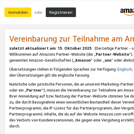
Anmelden
Registrieren
oder
Vereinbarung zur Teilnahme am 
zuletzt aktualisiert am
:
15. Oktober 2025
(Derzeitige Partner - 
Willkommen auf Amazons Partner-Website (die „
Partner-Website
“)
genannten Amazon-Gesellschaften („
Amazon
“ oder „
uns
“ oder ähnli
Übersetzungen stehen in folgenden Sprachen zur Verfügung :
Englisch
,
den Übersetzungen gilt die englische Fassung.
Natürliche oder juristische Personen, die an unserem Marketing-Partn
oder ein „
Partner
“), müssen die Vereinbarung zur Teilnahme am Ama
Ihrer Anmeldung auf bzw. Nutzung der Partner-Website stimmen Sie die
zu, die durch Bezugnahme einen wesentlichen Bestandteil dieser Verei
Partnerprogramm, die IP-Lizenz für das Partnerprogramm, den Vergütu
Partnerprogramm). Inhalte, die du auf der Website Amazon.com veröffe
des Verbots von Kundenrezensionen, die gegen eine Vergütung erstellt, 
durch.