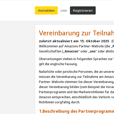
Anmelden
Registrieren
oder
Vereinbarung zur Teil
zuletzt aktualisiert am
:
15. Oktober 2025
(De
Willkommen auf Amazons Partner-Website (die „
Gesellschaften („
Amazon
“ oder „
uns
“ oder ähnl
Übersetzungen stehen in folgenden Sprachen zur 
gilt die englische Fassung.
Natürliche oder juristische Personen, die an uns
müssen die Vereinbarung zur Teilnahme am Amaz
Partner-Website stimmen Sie dieser Vereinbarung,
dieser Vereinbarung bilden (zum Beispiel die Vo
Partnerprogramm und die Markenrichtlinien für da
Amazon entsprechen, einschließlich des Verbots vo
Richtlinien sorgfältig durch.
1.Beschreibung des Partnerprogra