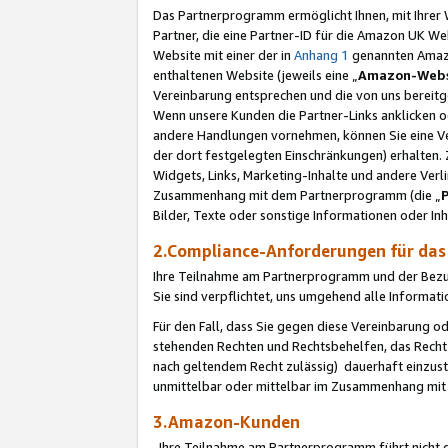
Das Partnerprogramm ermöglicht Ihnen, mit Ihrer W
Partner, die eine Partner-ID für die Amazon UK W
Website mit einer der in
Anhang 1
genannten Amazon
enthaltenen Website (jeweils eine „
Amazon-Webs
Vereinbarung entsprechen und die von uns bereitg
Wenn unsere Kunden die Partner-Links anklicken 
andere Handlungen vornehmen, können Sie eine Ver
der dort festgelegten Einschränkungen) erhalten. 
Widgets, Links, Marketing-Inhalte und andere Ver
Zusammenhang mit dem Partnerprogramm (die „
Bilder, Texte oder sonstige Informationen oder In
2.Compliance-Anforderungen für d
Ihre Teilnahme am Partnerprogramm und der Bezug 
Sie sind verpflichtet, uns umgehend alle Informat
Für den Fall, dass Sie gegen diese Vereinbarung 
stehenden Rechten und Rechtsbehelfen, das Recht
nach geltendem Recht zulässig) dauerhaft einzus
unmittelbar oder mittelbar im Zusammenhang mit
3.Amazon-Kunden
Ihre Teilnahme am Partnerprogramm führt nicht d