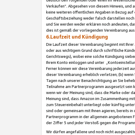
Verkäufen“. Abgesehen von diesem Hinweis, und a
keine weiteren öffentlichen Angaben in Bezug au
Geschäftsbeziehung weder falsch darstellen noch a
und Sie werden weder erklären noch andeuten, dass
dies ist gemäß der vorliegenden Vereinbarung ausd
6.Laufzeit und Kündigung
Die Laufzeit dieser Vereinbarung beginnt mit Ihre
oder aus wichtigem Grund durch schriftliche Kündi
Gerichtswegs), wobei eine solche Kündigung siebe
Ihrem Konto einloggen und unter „Kontoeinstellu
Ferner können wir diese Vereinbarung jederzeit aus
dieser Vereinbarung erheblich verletzen; (b) wenn
Tagen nach unserer Benachrichtigung an Sie behe
Teilnahme am Partnerprogramm ausgesetzt sein kö
wenn wir der Meinung sind, dass die Marke oder 
Meinung sind, dass Amazon im Zusammenhang mit d
zum Steuereinbehalt unterliegt oder künftig unter
sind oder gemeinsam mit Ihnen agieren, bereits in
Partnerprogramm in der allgemein angebotenen Fo
der Ziffer 5 und jeder Verstoß gegen die Programm
Wir dürfen angefallene und noch nicht ausgezahlt