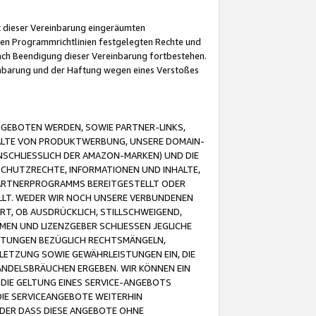
it dieser Vereinbarung eingeräumten
 den Programmrichtlinien festgelegten Rechte und
 nach Beendigung dieser Vereinbarung fortbestehen.
einbarung und der Haftung wegen eines Verstoßes
GEBOTEN WERDEN, SOWIE PARTNER-LINKS,
ALTE VON PRODUKTWERBUNG, UNSERE DOMAIN-
SCHLIESSLICH DER AMAZON-MARKEN) UND DIE
SCHUTZRECHTE, INFORMATIONEN UND INHALTE,
PARTNERPROGRAMMS BEREITGESTELLT ODER
ELLT. WEDER WIR NOCH UNSERE VERBUNDENEN
T, OB AUSDRÜCKLICH, STILLSCHWEIGEND,
MEN UND LIZENZGEBER SCHLIESSEN JEGLICHE
ISTUNGEN BEZÜGLICH RECHTSMÄNGELN,
LETZUNG SOWIE GEWÄHRLEISTUNGEN EIN, DIE
ANDELSBRÄUCHEN ERGEBEN. WIR KÖNNEN EIN
 DIE GELTUNG EINES SERVICE-ANGEBOTS
IE SERVICEANGEBOTE WEITERHIN
ODER DASS DIESE ANGEBOTE OHNE