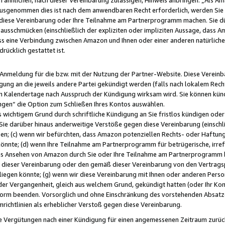
usgenommen dies ist nach dem anwendbaren Recht erforderlich, werden Sie 
f diese Vereinbarung oder Ihre Teilnahme am Partnerprogramm machen. Sie d
usschmücken (einschließlich der expliziten oder impliziten Aussage, dass A
 eine Verbindung zwischen Amazon und Ihnen oder einer anderen natürlichen 
rücklich gestattet ist.
r Anmeldung für die bzw. mit der Nutzung der Partner-Website. Diese Vereinb
gung an die jeweils andere Partei gekündigt werden (falls nach lokalem Rech
n Kalendertage nach Ausspruch der Kündigung wirksam wird. Sie können kündi
ngen“ die Option zum Schließen Ihres Kontos auswählen.
 wichtigem Grund durch schriftliche Kündigung an Sie fristlos kündigen oder I
 Sie darüber hinaus anderweitige Verstöße gegen diese Vereinbarung (einschli
ben; (c) wenn wir befürchten, dass Amazon potenziellen Rechts- oder Haftu
nnte; (d) wenn Ihre Teilnahme am Partnerprogramm für betrügerische, irref
das Ansehen von Amazon durch Sie oder Ihre Teilnahme am Partnerprogramm b
ieser Vereinbarung oder den gemäß dieser Vereinbarung von den Vertragspa
liegen könnte; (g) wenn wir diese Vereinbarung mit Ihnen oder anderen Perso
 der Vergangenheit, gleich aus welchem Grund, gekündigt hatten (oder Ihr Ko
rm beenden. Vorsorglich und ohne Einschränkung des vorstehenden Absatzes
richtlinien als erheblicher Verstoß gegen diese Vereinbarung.
e Vergütungen nach einer Kündigung für einen angemessenen Zeitraum zurückb