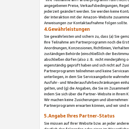
angegebenen Preise, Verkaufsbedingungen, Regeln
jederzeit geändert werden. Sie werden keine Konta
der Interaktion mit der Amazon-Website zusamme
Anweisungen zur Kontaktaufnahme folgen sollte.
4.Gewährleistungen
Sie gewährleisten und sichern zu, dass (a) Sie g
Ihre Teilnahme am Partnerprogramm noch die Erst
Anordnungen, Konzessionen, Richtlinien, Verhalten
zuständigen Behörde (einschließlich der Bestimmu
abschließen dürfen (also z. B. nicht minderjährig
eigenständig geprüft haben und sich nicht auf Zusi
Partnerprogramm teilnehmen und keine Servicean
unterliegen, in dem Sie Serviceangebote wahrneh
Ausfuhr- und Wiederausfuhrbeschränkungen einhal
gelten, und (g) die Angaben, die Sie im Zusammen
indem Sie sich über die Partner-Website in Ihrem
Wir machen keine Zusicherungen und übernehmen 
Partnerprogramm erwarten können, und wir sind n
5.Angabe Ihres Partner-Status
Sie müssen auf Ihrer Website bzw. an jeder ander
deutlich den folgenden oder einen im Wesentlichen