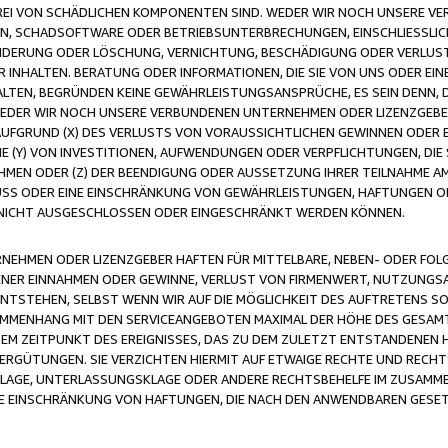
FREI VON SCHÄDLICHEN KOMPONENTEN SIND. WEDER WIR NOCH UNSERE 
VIREN, SCHADSOFTWARE ODER BETRIEBSUNTERBRECHUNGEN, EINSCHLIESSL
ÄNDERUNG ODER LÖSCHUNG, VERNICHTUNG, BESCHÄDIGUNG ODER VERLUST 
INHALTEN. BERATUNG ODER INFORMATIONEN, DIE SIE VON UNS ODER EIN
LTEN, BEGRÜNDEN KEINE GEWÄHRLEISTUNGSANSPRÜCHE, ES SEIN DENN, DI
WEDER WIR NOCH UNSERE VERBUNDENEN UNTERNEHMEN ODER LIZENZGEBE
FGRUND (X) DES VERLUSTS VON VORAUSSICHTLICHEN GEWINNEN ODER 
 (Y) VON INVESTITIONEN, AUFWENDUNGEN ODER VERPFLICHTUNGEN, DIE 
EN ODER (Z) DER BEENDIGUNG ODER AUSSETZUNG IHRER TEILNAHME A
LUSS ODER EINE EINSCHRÄNKUNG VON GEWÄHRLEISTUNGEN, HAFTUNGEN O
NICHT AUSGESCHLOSSEN ODER EINGESCHRÄNKT WERDEN KÖNNEN.
EHMEN ODER LIZENZGEBER HAFTEN FÜR MITTELBARE, NEBEN- ODER FOL
R EINNAHMEN ODER GEWINNE, VERLUST VON FIRMENWERT, NUTZUNGSAU
TSTEHEN, SELBST WENN WIR AUF DIE MÖGLICHKEIT DES AUFTRETENS S
MENHANG MIT DEN SERVICEANGEBOTEN MAXIMAL DER HÖHE DES GESAMT
M ZEITPUNKT DES EREIGNISSES, DAS ZU DEM ZULETZT ENTSTANDENEN 
ERGÜTUNGEN. SIE VERZICHTEN HIERMIT AUF ETWAIGE RECHTE UND RECHT
KLAGE, UNTERLASSUNGSKLAGE ODER ANDERE RECHTSBEHELFE IM ZUSAMME
NE EINSCHRÄNKUNG VON HAFTUNGEN, DIE NACH DEN ANWENDBAREN GESE