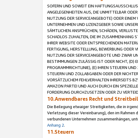
SOFERN UND SOWEIT EIN HAFTUNGSAUSSCHLUSS
ANGELEGENHEITEN AUS, DIE UNMITTELBAR ODER 
NUTZUNG DER SERVICEANGEBOTE) ODER EINEM V
UNTERNEHMEN UND LIZENZGEBER SOWIE UNSERE 
SÄMTLICHEN ANSPRÜCHEN, SCHÄDEN, VERLUSTE
SCHADLOS ZUHALTEN, DIE IM ZUSAMMENHANG STE
IHRER WEBSITE ODER ENTSPRECHENDEN MATERIA
FERTIGUNG, HERSTELLUNG, BEWERBUNG ODER VE
NUTZUNG DER SERVICEANGEBOTE UND ZWAR UN
BESTIMMUNGEN ZULÄSSIG IST ODER NICHT, (D) 
PROGRAMMRICHTLINIE), (E) IHREN STEUERN UN
STEUERN UND ZOLLABGABEN ODER DER NICHTER
VORSÄTZLICHEM FEHLVERHALTEN IHRERSEITS BZ
AMAZON PARTEI UND AUCH DURCH EIN SPEZIELL
FORDERUNG DURCHZUSETZEN ODER ZU VERTEIDI
10.Anwendbares Recht und Streitbe
Die Beilegung etwaiger Streitigkeiten, die in irg
Verletzung dieser Vereinbarung), den im Rahmen d
verbundenen Unternehmen zusammenhängen, unterl
Anhang 2
.
11.Steuern