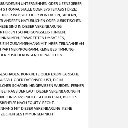
VERBUNDENEN UNTERNEHMEN ODER LIZENZGEBER
ICH STROMAUSFÄLLE ODER SYSTEMABSTÜRZE;
IHRER WEBSITE ODER VON DATEN, BILDERN,
ER ANDEREN NATÜRLICHEN ODER JURISTISCHEN
ESE SIND IN DIESER VEREINBARUNG
R FÜR ENTSCHÄDIGUNGSLEISTUNGEN,
EINNAHMEN, ERWARTETEN UMSÄTZEN,
SIE IM ZUSAMMENHANG MIT IHRER TEILNAHME AM
M PARTNERPROGRAMM. KEINE BESTIMMUNG
DER ZUSICHERUNGEN, DIE NACH DEN
GESCHÄDEN, KONKRETE ODER EXEMPLARISCHE
SFALL ODER DATENVERLUST, DIE IM
OLCHER SCHÄDEN HINGEWIESEN WURDEN. FERNER
BETRAGS DER LAUT DIESER VEREINBARUNG IN
HAFTUNGSANSPRUCH GEFÜHRT HAT, BEREITS
SBEHELFE NACH EQUITY-RECHT,
NHANG MIT DIESER VEREINBARUNG. KEINE
TZLICHEN BESTIMMUNGEN NICHT