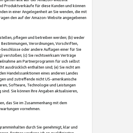
und Produktverkäufe für diese Kunden und können
nden in einer Angelegenheit an Sie wenden, die mit
e-Fragen den auf der Amazon-Website angegebenen
stellen, pflegen und betreiben werden; (b) weder
e Bestimmungen, Verordnungen, Vorschriften,
-beschlüsse oder andere Auflagen einer für Sie
 verstoßen; (c) Sie rechtswirksam Verträge
r Teilnahme am Partnerprogramm für sich selbst
t ausdrücklich enthalten sind; (e) Sie nicht am
den Handelssanktionen eines anderen Landes
gen und zutreffende nicht US-amerikanische
ren, Software, Technologie und Leistungen
sind. Sie können Ihre Angaben aktualisieren,
men, das Sie im Zusammenhang mit dem
 Erwartungen vornehmen.
ogramminhalten durch Sie genehmigt, klar und
zon-Partner verdiene ich an qualifizierten