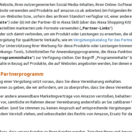
ebsite, Ihren nutzergenerierten Social Media-Inhalten, Ihren Online-Softwar
ebsite verwenden und Produkte auf amazon.co.uk anbieten) (im Folgenden Ihr
-Websites bzw., sofern dies an Ihrem Standort verfügbar ist, einer ander
ite
“) oder (ii) mit der Partner-ID in Alexa Skill (über das Alexa Shopping Ki
estellten markierten Link-Formate verwenden („
Partner-Links
“).
oder sich damit verbinden, um ein Produkt oder Leistungen zu erwerben, di
gütung für qualifizierte Verkäufe, wie im
Vergütungskatalog für das Part
Zur Unterstützung Ihrer Werbung für diese Produkte oder Leistungen können w
linkungs-Tools, Schnittstellen für Anwendungsprogramme, die Alexa-Funktion
Programminhalte
“) zur Verfügung stellen. Der Begriff „Programminhalte“ be
halte in Bezug auf Produkte, die auf Websites angeboten werden, bei denen 
as Partnerprogramm
einer Vergütung setzt voraus, dass Sie diese Vereinbarung einhalten.
ionen zu geben, die wir anfordern, um zu überprüfen, dass Sie diese Vereinba
oder andere anwendbare Marketingverträge von Amazon verstoßen, behalten w
 vor, sämtliche im Rahmen dieser Vereinbarung andernfalls an Sie zahlbare
tellen (und Sie stimmen zu, keinen Anspruch auf entsprechende Vergütungen
 dem Verstoß stehen, und unbeschadet des Rechts von Amazon, Ersatz für 
azu, dass unsere Kunden zu Ihren Kunden werden. Zwischen Ihnen und Amaz