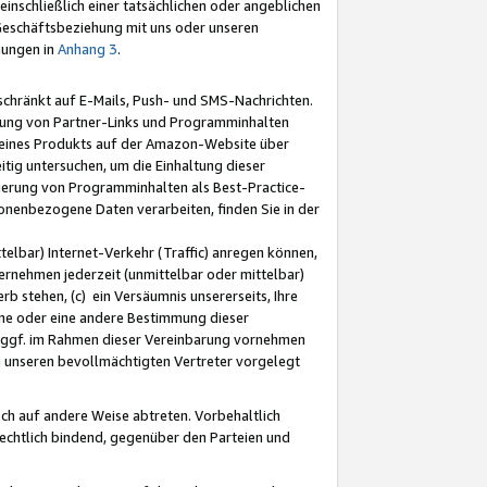
nschließlich einer tatsächlichen oder angeblichen
Geschäftsbeziehung mit uns oder unseren
mungen in
Anhang 3
.
schränkt auf E-Mails, Push- und SMS-Nachrichten.
ellung von Partner-Links und Programminhalten
 eines Produkts auf der Amazon-Website über
tig untersuchen, um die Einhaltung dieser
ntierung von Programminhalten als Best-Practice-
sonenbezogene Daten verarbeiten, finden Sie in der
telbar) Internet-Verkehr (Traffic) anregen können,
rnehmen jederzeit (unmittelbar oder mittelbar)
b stehen, (c) ein Versäumnis unsererseits, Ihre
fene oder eine andere Bestimmung dieser
r ggf. im Rahmen dieser Vereinbarung vornehmen
ch unseren bevollmächtigten Vertreter vorgelegt
ch auf andere Weise abtreten. Vorbehaltlich
rechtlich bindend, gegenüber den Parteien und