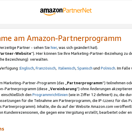
nahme am Amazon-Partnerprogramm
rzeitige Partner - sehen Sie
hier
, was sich geändert hat).
Partner-Website
“). Hier können Sie Ihre Marketing-Partner-Beziehung zu d
iche Bezeichnung) verwalten.
Verfügung :
Englisch
,
Französisch
,
Italienisch
,
Spanisch
und
Polnisch
. Im Fall
erem Marketing-Partner-Programm (das „
Partnerprogramm
“) teilnehmen od
on-Partnerprogramm (diese „
Vereinbarung
“) ohne Änderungen akzeptieren
 einschließlich den
Programmrichtlinien
(wie in Ziffer 12 definiert) zu, die 
raussetzungen für die Teilnahme am Partnerprogramm, die IP-Lizenz für das
s Partnerprogramm). Inhalte, die du auf der Website Amazon.com veröffentl
n Kundenrezensionen, die gegen eine Vergütung erstellt, bearbeitet oder ent
mms