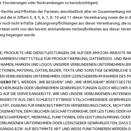
ge Stornierungen oder Rücksendungen zu berücksichtigen).
 Rechte und Pflichten der Parteien, einschließlich aller im Zusammenhang m
 die in Ziffern 3, 4, 5, 6, 7, 8, 10 und 11 dieser Vereinbarung sowie die in
er noch nicht erfüllte Zahlungsverpflichtungen aus dieser Vereinbarung, die
arteien nicht von den bereits entstandenen Verbindlichkeiten aus dieser Ver
gung begangen wurde.
 PRODUKTE UND DIENSTLEISTUNGEN, DIE AUF DER AMAZON-WEBSITE AN
GRAMMIERSCHNITTSTELLE FÜR PRODUKTWERBUNG, DATENFEEDS UND INH
-NAMEN, MARKEN UND LOGOS UNSERER VERBUNDENEN UNTERNEHMEN (EIN
IONEN, MATERIAL, DATEN, BILDER, TEXTE UND SONSTIGE GEWERBLICHE 
EREN VERBUNDENEN UNTERNEHMEN ODER LIZENZGEBERN IM RAHMEN DES 
NGEBOTE
“), WERDEN „WIE BESEHEN“ UND „WIE VERFÜGBAR“ BEREITGEST
CHERUNGEN ODER ÜBERNEHMEN GEWÄHRLEISTUNGEN GLEICH WELCHER AR
ZUG AUF DIE SERVICEANGEBOTE. WIR UND UNSERE VERBUNDENEN UNTERNEH
ANGEBOTE AUS; DIES SCHLIESST ETWAIGE STILLSCHWEIGENDE GEWÄHRLE
LITÄT, EIGNUNG FÜR EINEN BESTIMMTEN VERWENDUNGSZWECK, NICHTVER
OGENHEITEN, DEM ÜBLICHEN GESCHÄFTSVERKEHR, DER LEISTUNG ODER H
 BESCHAFFENHEIT, MERKMALE, FUNKTIONEN, DEN LEISTUNGSUMFANG ODER
VERBUNDENEN UNTERNEHMEN ODER LIZENZGEBER GEWÄHRLEISTEN, DASS D
HGÄNGIG BZW. AUF BESTIMMTE ART UND WEISE FUNKTIONIEREN WERDEN 