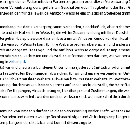
e in irgendeiner Weise mit dem Partnerprogramm oder dieser Vereinbarung (ei
ieser Vereinbarung durchgeführten Geschäften oder Tätigkeiten oder Ihrer 
liegen den für die jeweilige Amazon-Website einschlägigen Steuerbestim
mmenhang mit dem Partnerprogramm versenden, einschließlich, aber nicht be
site und die Nutzer Ihrer Website, die wir im Zusammenhang mit Ihrer Darst
itergeben (beispielsweise dass ein bestimmter Amazon-Kunde vor dem Kauf
uf die Amazon-Website kam, (b) Ihre Website prüfen, überwachen und anderwei
r Website dargestelltes Logo und die auf Ihrer Website dargestellte Impleme
reproduzieren, verbreiten und darstellen. Informationen darüber, wie wir per
ng in
Anhang 4
.
 (a) wir und unsere verbundenen Unternehmen jederzeit (mittelbar oder unmit
ng festgelegten Bedingungen abweichen, (b) wir und unsere verbundenen Unte
 Ähnlichkeit mit Ihrer Website aufweisen bzw. mit Ihrer Website im Wettbewer
barung durchzusetzen, keinen Verzicht auf unser Recht darstellt, die betrof
liche Festlegungen, Aktualisierungen, Handlungen und Zustimmungen, die wi
enommen bzw. erteilt werden und nur wirksam sind, wenn sie schriftlich dur
stimmung von Amazon dürfen Sie diese Vereinbarung weder Kraft Gesetzes no
die Parteien und deren jeweilige Rechtsnachfolger und Abtretungsempfänger 
ngsempfängern durchsetzbar und kommt diesen zugute.