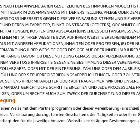
 NACH DEN ANWENDBAREN GESETZLICHEN BESTIMMUNGEN MÖGLICH IST, S
MITTELBAR IM ZUSAMMENHANG MIT DER ERSTELLUNG, PFLEGE ODER DEM BE
ERSTOSS IHRERSEITS GEGEN DIESE VEREINBARUNG STEHEN UND SIE VERP
UND DEREN MITARBEITER, FUNKTIONSTRÄGER (OFFICERS), ORGANMITGLI
N, HAFTUNGEN, KOSTEN UND AUSLAGEN (EINSCHLIESSLICH ANGEMESSENE
HEN MIT (A) IHRER WEBSITE BZW. AUF IHRER WEBSITE ERSCHEINENDEM M
LS MIT ANDEREN APPLIKATIONEN, INHALTEN ODER PROZESSEN, (B) DER 
RMARKTUNG IHRER WEBSITE ODER DES GGF. AUF ODER INNERHALB IHRER W
ABHÄNGIG DAVON, OB DIESE NUTZUNG GEMÄSS DIESER VEREINBARUNG B
EINEM VERSTOSS IHRERSEITS GEGEN EINE BESTIMMUNG DIESER VEREINBARU
D ZOLLABGABEN ODER MIT DER EINTREIBUNG, ZAHLUNG ODER DEM AUSBLEI
FÜLLUNG DER STEUERREGISTRIERUNGSVERPFLICHTUNGEN ODER ZOLLVERPF
W. SEITENS IHRER MITARBEITER ODER AUFTRAGNEHMER. WIR UND UNSERE
ES MANDAT GERICHTLICHE SCHRITTE EINLEITEN UND JEDE PROZESSUALE 
GEN, ODER UM RECHTE AUCH ZUM ZWECK DER DURCHSETZUNG DIESES AR
ilegung
endeiner Weise mit dem Partnerprogramm oder dieser Vereinbarung (einschließl
ieser Vereinbarung durchgeführten Geschäften oder Tätigkeiten oder Ihrer 
iegt den für die jeweilige Amazon-Website einschlägigen Bestimmungen z