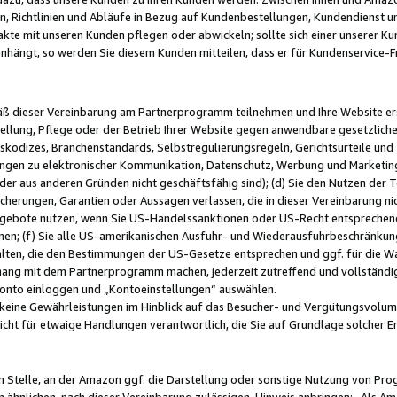
, Richtlinien und Abläufe in Bezug auf Kundenbestellungen, Kundendienst 
kte mit unseren Kunden pflegen oder abwickeln; sollte sich einer unserer Ku
nhängt, so werden Sie diesem Kunden mitteilen, dass er für Kundenservic
emäß dieser Vereinbarung am Partnerprogramm teilnehmen und Ihre Website er
ellung, Pflege oder der Betrieb Ihrer Website gegen anwendbare gesetzlich
skodizes, Branchenstandards, Selbstregulierungsregeln, Gerichtsurteile und 
ngen zu elektronischer Kommunikation, Datenschutz, Werbung und Marketing)
 oder aus anderen Gründen nicht geschäftsfähig sind); (d) Sie den Nutzen de
cherungen, Garantien oder Aussagen verlassen, die in dieser Vereinbarung nich
gebote nutzen, wenn Sie US-Handelssanktionen oder US-Recht entsprechen
men; (f) Sie alle US-amerikanischen Ausfuhr- und Wiederausfuhrbeschränkun
ten, die den Bestimmungen der US-Gesetze entsprechen und ggf. für die Wa
hang mit dem Partnerprogramm machen, jederzeit zutreffend und vollständig 
 Konto einloggen und „Kontoeinstellungen“ auswählen.
keine Gewährleistungen im Hinblick auf das Besucher- und Vergütungsvolu
icht für etwaige Handlungen verantwortlich, die Sie auf Grundlage solcher
en Stelle, an der Amazon ggf. die Darstellung oder sonstige Nutzung von Pr
 ähnlichen, nach dieser Vereinbarung zulässigen, Hinweis anbringen: „Als Ama