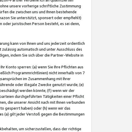
ohne unsere vorherige schriftliche Zustimmung
ürfen die zwischen uns und Ihnen bestehende
mazon Sie unterstützt, sponsert oder empfiehlt)
oder juristischen Person besteht, es sei denn,
arung kann von Ihnen und uns jederzeit ordentlich
t zulässig automatisch und unter Ausschluss des
gen, indem Sie sich über die Partner-Website in
hr Konto sperren: (a) wenn Sie Ihre Pflichten aus
eßlich Programmrichtlinien) nicht innerhalb von 7
ngsansprüchen im Zusammenhang mit Ihrer
ührende oder illegale Zwecke genutzt wurde; (e)
eschädigt werden könnte; (f) wenn wir der
rteien durchgeführten Tätigkeiten einer Pflicht
nen, die unserer Ansicht nach mit Ihnen verbunden
nto gesperrt haben) oder (h) wenn wir das
 (a) gilt jeder Verstoß gegen die Bestimmungen
ehalten, um sicherzustellen, dass der richtige