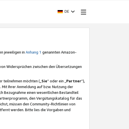
DE
en jeweiligen in
Anhang 1
genannten Amazon-
e von Widersprüchen zwischen den Übersetzungen
er teilnehmen möchten („
Sie
“ oder ein „
Partner
“),
. Mit Ihrer Anmeldung auf bzw. Nutzung der
durch Bezugnahme einen wesentlichen Bestandteil
 Partnerprogramm, den Vergütungskatalog für das
ichst, müssen den Community-Richtlinien von
fernt werden. Bitte lies die Vorgaben und