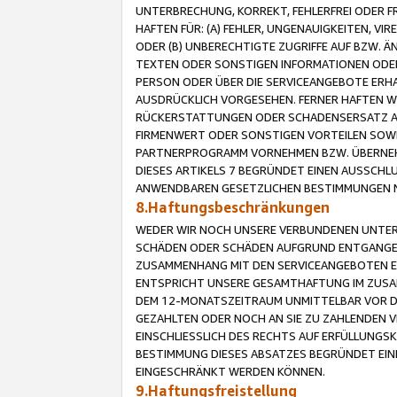
UNTERBRECHUNG, KORREKT, FEHLERFREI ODER 
HAFTEN FÜR: (A) FEHLER, UNGENAUIGKEITEN, 
ODER (B) UNBERECHTIGTE ZUGRIFFE AUF BZW. 
TEXTEN ODER SONSTIGEN INFORMATIONEN ODER 
PERSON ODER ÜBER DIE SERVICEANGEBOTE ERHA
AUSDRÜCKLICH VORGESEHEN. FERNER HAFTEN 
RÜCKERSTATTUNGEN ODER SCHADENSERSATZ AU
FIRMENWERT ODER SONSTIGEN VORTEILEN SOWIE
PARTNERPROGRAMM VORNEHMEN BZW. ÜBERNEHM
DIESES ARTIKELS 7 BEGRÜNDET EINEN AUSSCH
ANWENDBAREN GESETZLICHEN BESTIMMUNGEN 
8.Haftungsbeschränkungen
WEDER WIR NOCH UNSERE VERBUNDENEN UNTERN
SCHÄDEN ODER SCHÄDEN AUFGRUND ENTGANGENE
ZUSAMMENHANG MIT DEN SERVICEANGEBOTEN EN
ENTSPRICHT UNSERE GESAMTHAFTUNG IM ZUSAM
DEM 12-MONATSZEITRAUM UNMITTELBAR VOR DE
GEZAHLTEN ODER NOCH AN SIE ZU ZAHLENDEN V
EINSCHLIESSLICH DES RECHTS AUF ERFÜLLUNGS
BESTIMMUNG DIESES ABSATZES BEGRÜNDET EI
EINGESCHRÄNKT WERDEN KÖNNEN.
9.Haftungsfreistellung