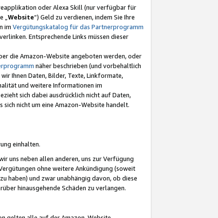
eapplikation oder Alexa Skill (nur verfügbar für
e „
Website
“) Geld zu verdienen, indem Sie Ihre
en im
Vergütungskatalog für das Partnerprogramm
t) verlinken. Entsprechende Links müssen dieser
e über die Amazon-Website angeboten werden, oder
nerprogramm
näher beschrieben (und vorbehaltlich
ir Ihnen Daten, Bilder, Texte, Linkformate,
alität und weitere Informationen im
zieht sich dabei ausdrücklich nicht auf Daten,
es sich nicht um eine Amazon-Website handelt.
rung einhalten.
ir uns neben allen anderen, uns zur Verfügung
n Vergütungen ohne weitere Ankündigung (soweit
 zu haben) und zwar unabhängig davon, ob diese
darüber hinausgehende Schäden zu verlangen.
on gelten alle auf der Amazon-Website