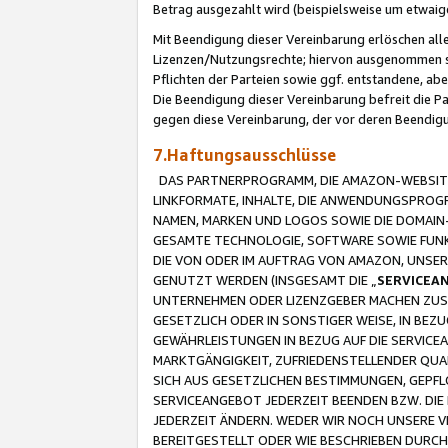
Betrag ausgezahlt wird (beispielsweise um etwai
Mit Beendigung dieser Vereinbarung erlöschen alle
Lizenzen/Nutzungsrechte; hiervon ausgenommen sind
Pflichten der Parteien sowie ggf. entstandene, ab
Die Beendigung dieser Vereinbarung befreit die P
gegen diese Vereinbarung, der vor deren Beendi
7.Haftungsausschlüsse
DAS PARTNERPROGRAMM, DIE AMAZON-WEBSITE,
LINKFORMATE, INHALTE, DIE ANWENDUNGSPRO
NAMEN, MARKEN UND LOGOS SOWIE DIE DOMAIN
GESAMTE TECHNOLOGIE, SOFTWARE SOWIE FUNKT
DIE VON ODER IM AUFTRAG VON AMAZON, UNS
GENUTZT WERDEN (INSGESAMT DIE „
SERVICEA
UNTERNEHMEN ODER LIZENZGEBER MACHEN ZUSI
GESETZLICH ODER IN SONSTIGER WEISE, IN BE
GEWÄHRLEISTUNGEN IN BEZUG AUF DIE SERVICE
MARKTGÄNGIGKEIT, ZUFRIEDENSTELLENDER QUA
SICH AUS GESETZLICHEN BESTIMMUNGEN, GEPFL
SERVICEANGEBOT JEDERZEIT BEENDEN BZW. DIE
JEDERZEIT ÄNDERN. WEDER WIR NOCH UNSERE 
BEREITGESTELLT ODER WIE BESCHRIEBEN DURC