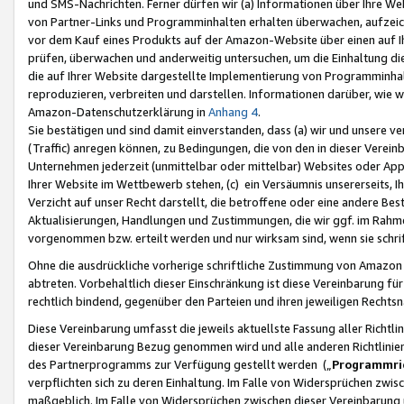
und SMS-Nachrichten. Ferner dürfen wir (a) Informationen über Ihre We
von Partner-Links und Programminhalten erhalten überwachen, aufzei
vor dem Kauf eines Produkts auf der Amazon-Website über einen auf Ih
prüfen, überwachen und anderweitig untersuchen, um die Einhaltung dies
die auf Ihrer Website dargestellte Implementierung von Programminhalt
reproduzieren, verbreiten und darstellen. Informationen darüber, wie w
Amazon-Datenschutzerklärung in
Anhang 4
.
Sie bestätigen und sind damit einverstanden, dass (a) wir und unsere 
(Traffic) anregen können, zu Bedingungen, die von den in dieser Vere
Unternehmen jederzeit (unmittelbar oder mittelbar) Websites oder Appl
Ihrer Website im Wettbewerb stehen, (c) ein Versäumnis unsererseits, I
Verzicht auf unser Recht darstellt, die betroffene oder eine andere B
Aktualisierungen, Handlungen und Zustimmungen, die wir ggf. im Rahme
vorgenommen bzw. erteilt werden und nur wirksam sind, wenn sie schri
Ohne die ausdrückliche vorherige schriftliche Zustimmung von Amazon
abtreten. Vorbehaltlich dieser Einschränkung ist diese Vereinbarung f
rechtlich bindend, gegenüber den Parteien und ihren jeweiligen Rech
Diese Vereinbarung umfasst die jeweils aktuellste Fassung aller Richtli
dieser Vereinbarung Bezug genommen wird und alle anderen Richtlinie
des Partnerprogramms zur Verfügung gestellt werden („
Programmric
verpflichten sich zu deren Einhaltung. Im Falle von Widersprüchen zwi
maßgeblich. Im Falle von Widersprüchen zwischen dieser Vereinbarun