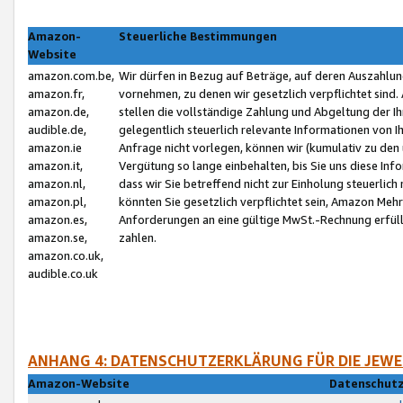
Amazon-
Steuerliche Bestimmungen
Website
amazon.com.be,
Wir dürfen in Bezug auf Beträge, auf deren Auszahlun
amazon.fr,
vornehmen, zu denen wir gesetzlich verpflichtet sind
amazon.de,
stellen die vollständige Zahlung und Abgeltung der 
audible.de,
gelegentlich steuerlich relevante Informationen von I
amazon.ie
Anfrage nicht vorlegen, können wir (kumulativ zu de
amazon.it,
Vergütung so lange einbehalten, bis Sie uns diese Inf
amazon.nl,
dass wir Sie betreffend nicht zur Einholung steuerlich 
amazon.pl,
könnten Sie gesetzlich verpflichtet sein, Amazon Meh
amazon.es,
Anforderungen an eine gültige MwSt.-Rechnung erfüllt
amazon.se,
zahlen.
amazon.co.uk,
audible.co.uk
ANHANG 4: DATENSCHUTZERKLÄRUNG FÜR DIE JEWE
Amazon-Website
Datenschutz