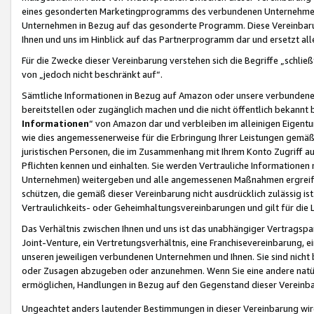
eines gesonderten Marketingprogramms des verbundenen Unternehmens
Unternehmen in Bezug auf das gesonderte Programm. Diese Vereinbarung
Ihnen und uns im Hinblick auf das Partnerprogramm dar und ersetzt al
Für die Zwecke dieser Vereinbarung verstehen sich die Begriffe „schließ
von „jedoch nicht beschränkt auf“.
Sämtliche Informationen in Bezug auf Amazon oder unsere verbunde
bereitstellen oder zugänglich machen und die nicht öffentlich bekannt bz
Informationen
“ von Amazon dar und verbleiben im alleinigen Eigent
wie dies angemessenerweise für die Erbringung Ihrer Leistungen gemäß d
juristischen Personen, die im Zusammenhang mit Ihrem Konto Zugriff au
Pflichten kennen und einhalten. Sie werden Vertrauliche Informationen 
Unternehmen) weitergeben und alle angemessenen Maßnahmen ergreifen
schützen, die gemäß dieser Vereinbarung nicht ausdrücklich zulässig is
Vertraulichkeits- oder Geheimhaltungsvereinbarungen und gilt für die
Das Verhältnis zwischen Ihnen und uns ist das unabhängiger Vertragspa
Joint-Venture, ein Vertretungsverhältnis, eine Franchisevereinbarung, 
unseren jeweiligen verbundenen Unternehmen und Ihnen. Sie sind ni
oder Zusagen abzugeben oder anzunehmen. Wenn Sie eine andere natürli
ermöglichen, Handlungen in Bezug auf den Gegenstand dieser Vereinbar
Ungeachtet anders lautender Bestimmungen in dieser Vereinbarung wird