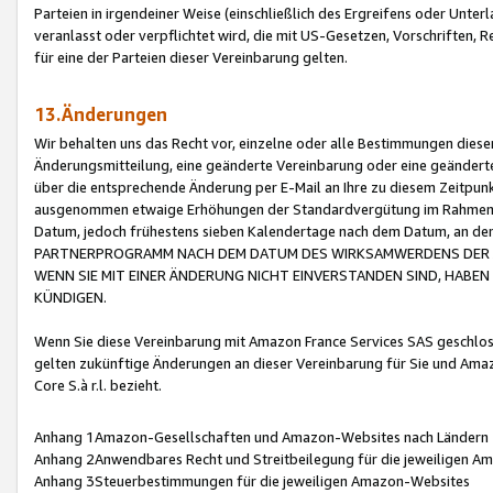
Parteien in irgendeiner Weise (einschließlich des Ergreifens oder Unt
veranlasst oder verpflichtet wird, die mit US-Gesetzen, Vorschriften,
für eine der Parteien dieser Vereinbarung gelten.
13.Änderungen
Wir behalten uns das Recht vor, einzelne oder alle Bestimmungen diese
Änderungsmitteilung, eine geänderte Vereinbarung oder eine geänderte 
über die entsprechende Änderung per E-Mail an Ihre zu diesem Zeitpun
ausgenommen etwaige Erhöhungen der Standardvergütung im Rahmen
Datum, jedoch frühestens sieben Kalendertage nach dem Datum, an de
PARTNERPROGRAMM NACH DEM DATUM DES WIRKSAMWERDENS DER Ä
WENN SIE MIT EINER ÄNDERUNG NICHT EINVERSTANDEN SIND, HABEN S
KÜNDIGEN.
Wenn Sie diese Vereinbarung mit Amazon France Services SAS geschlo
gelten zukünftige Änderungen an dieser Vereinbarung für Sie und Ama
Core S.à r.l. bezieht.
Anhang 1Amazon-Gesellschaften und Amazon-Websites nach Ländern
Anhang 2Anwendbares Recht und Streitbeilegung für die jeweiligen 
Anhang 3Steuerbestimmungen für die jeweiligen Amazon-Websites