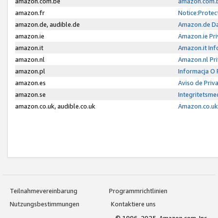
amazon.com.be
amazon.com.b
amazon.fr
Notice:Protec
amazon.de, audible.de
Amazon.de Da
amazon.ie
Amazon.ie Pri
amazon.it
Amazon.it Inf
amazon.nl
Amazon.nl Pri
amazon.pl
Informacja O
amazon.es
Aviso de Priv
amazon.se
Integritetsm
amazon.co.uk, audible.co.uk
Amazon.co.uk 
Teilnahmevereinbarung
Programmrichtlinien
Nutzungsbestimmungen
Kontaktiere uns