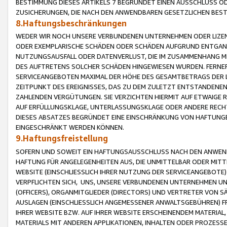
BESTIMMUNG DIESES ARTIKELS 7 BEGRÜNDET EINEN AUSSCHLUSS 
ZUSICHERUNGEN, DIE NACH DEN ANWENDBAREN GESETZLICHEN BE
8.Haftungsbeschränkungen
WEDER WIR NOCH UNSERE VERBUNDENEN UNTERNEHMEN ODER LIZEN
ODER EXEMPLARISCHE SCHÄDEN ODER SCHÄDEN AUFGRUND ENTGANG
NUTZUNGSAUSFALL ODER DATENVERLUST, DIE IM ZUSAMMENHANG MI
DES AUFTRETENS SOLCHER SCHÄDEN HINGEWIESEN WURDEN. FERN
SERVICEANGEBOTEN MAXIMAL DER HÖHE DES GESAMTBETRAGS DER 
ZEITPUNKT DES EREIGNISSES, DAS ZU DEM ZULETZT ENTSTANDENE
ZAHLENDEN VERGÜTUNGEN. SIE VERZICHTEN HIERMIT AUF ETWAIGE 
AUF ERFÜLLUNGSKLAGE, UNTERLASSUNGSKLAGE ODER ANDERE RECHT
DIESES ABSATZES BEGRÜNDET EINE EINSCHRÄNKUNG VON HAFTUNG
EINGESCHRÄNKT WERDEN KÖNNEN.
9.Haftungsfreistellung
SOFERN UND SOWEIT EIN HAFTUNGSAUSSCHLUSS NACH DEN ANWENDB
HAFTUNG FÜR ANGELEGENHEITEN AUS, DIE UNMITTELBAR ODER MITT
WEBSITE (EINSCHLIESSLICH IHRER NUTZUNG DER SERVICEANGEBOTE)
VERPFLICHTEN SICH, UNS, UNSERE VERBUNDENEN UNTERNEHMEN UN
(OFFICERS), ORGANMITGLIEDER (DIRECTORS) UND VERTRETER VON 
AUSLAGEN (EINSCHLIESSLICH ANGEMESSENER ANWALTSGEBÜHREN) FR
IHRER WEBSITE BZW. AUF IHRER WEBSITE ERSCHEINENDEM MATERIAL
MATERIALS MIT ANDEREN APPLIKATIONEN, INHALTEN ODER PROZESSE