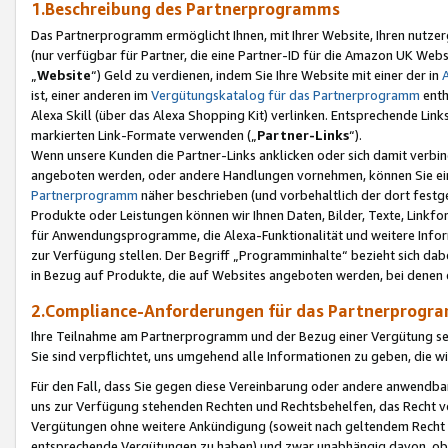
1.Beschreibung des Partnerprogramms
Das Partnerprogramm ermöglicht Ihnen, mit Ihrer Website, Ihren nutzer
(nur verfügbar für Partner, die eine Partner-ID für die Amazon UK We
„
Website
“) Geld zu verdienen, indem Sie Ihre Website mit einer der in
ist, einer anderen im
Vergütungskatalog für das Partnerprogramm
enth
Alexa Skill (über das Alexa Shopping Kit) verlinken. Entsprechende Lin
markierten Link-Formate verwenden („
Partner-Links
“).
Wenn unsere Kunden die Partner-Links anklicken oder sich damit verbi
angeboten werden, oder andere Handlungen vornehmen, können Sie eine
Partnerprogramm
näher beschrieben (und vorbehaltlich der dort festg
Produkte oder Leistungen können wir Ihnen Daten, Bilder, Texte, Linkfo
für Anwendungsprogramme, die Alexa-Funktionalität und weitere Inf
zur Verfügung stellen. Der Begriff „Programminhalte“ bezieht sich dabe
in Bezug auf Produkte, die auf Websites angeboten werden, bei denen 
2.Compliance-Anforderungen für das Partnerprog
Ihre Teilnahme am Partnerprogramm und der Bezug einer Vergütung setz
Sie sind verpflichtet, uns umgehend alle Informationen zu geben, die w
Für den Fall, dass Sie gegen diese Vereinbarung oder andere anwendba
uns zur Verfügung stehenden Rechten und Rechtsbehelfen, das Recht vo
Vergütungen ohne weitere Ankündigung (soweit nach geltendem Recht z
entsprechende Vergütungen zu haben) und zwar unabhängig davon, ob 