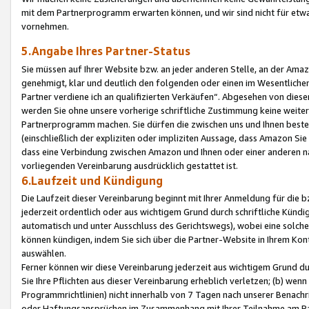
mit dem Partnerprogramm erwarten können, und wir sind nicht für etwa
vornehmen.
5.Angabe Ihres Partner-Status
Sie müssen auf Ihrer Website bzw. an jeder anderen Stelle, an der Am
genehmigt, klar und deutlich den folgenden oder einen im Wesentlichen
Partner verdiene ich an qualifizierten Verkäufen“. Abgesehen von die
werden Sie ohne unsere vorherige schriftliche Zustimmung keine weite
Partnerprogramm machen. Sie dürfen die zwischen uns und Ihnen best
(einschließlich der expliziten oder impliziten Aussage, dass Amazon Si
dass eine Verbindung zwischen Amazon und Ihnen oder einer anderen natü
vorliegenden Vereinbarung ausdrücklich gestattet ist.
6.Laufzeit und Kündigung
Die Laufzeit dieser Vereinbarung beginnt mit Ihrer Anmeldung für die 
jederzeit ordentlich oder aus wichtigem Grund durch schriftliche Kündi
automatisch und unter Ausschluss des Gerichtswegs), wobei eine solch
können kündigen, indem Sie sich über die Partner-Website in Ihrem Ko
auswählen.
Ferner können wir diese Vereinbarung jederzeit aus wichtigem Grund dur
Sie Ihre Pflichten aus dieser Vereinbarung erheblich verletzen; (b) wen
Programmrichtlinien) nicht innerhalb von 7 Tagen nach unserer Benachr
oder Haftungsansprüchen im Zusammenhang mit Ihrer Teilnahme am Pa