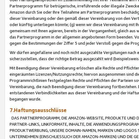
Partnerprogramm für betrügerische, irreführende oder illegale Zwecke
Amazon durch Sie oder Ihre Teilnahme am Partnerprogramm beschädig
dieser Vereinbarung oder den gemäß dieser Vereinbarung von den Vertr
oder künftig unterliegen könnte; (g) wenn wir diese Vereinbarung mit I
gemeinsam mit Ihnen agieren, bereits in der Vergangenheit, gleich aus
das Partnerprogramm in der allgemein angebotenen Form beenden. Vors
gegen die Bestimmungen der Ziffer 5 und jeder Verstoß gegen die Prog
Wir dürfen angefallene und noch nicht ausgezahlte Vergütungen nach 
sicherzustellen, dass der richtige Betrag ausgezahlt wird (beispielsw
Mit Beendigung dieser Vereinbarung erlöschen alle Rechte und Pflichte
eingeräumten Lizenzen/Nutzungsrechte; hiervon ausgenommen sind die in 
Programmrichtlinien festgelegten Rechte und Pflichten der Parteien sow
Vereinbarung, die nach Beendigung dieser Vereinbarung fortbestehen. D
entstandenen Verbindlichkeiten aus dieser Vereinbarung und der Haft
begangen wurde.
7.Haftungsausschlüsse
DAS PARTNERPROGRAMM, DIE AMAZON-WEBSITE, PRODUKTE UND DI
PARTNER-LINKS, LINKFORMATE, INHALTE, DIE ANWENDUNGSPROGR
PRODUKTWERBUNG, UNSERE DOMAIN-NAMEN, MARKEN UND LOGOS S
UNTERNEHMEN (EINSCHLIESSLICH DER AMAZON-MARKEN) UND DIE GE