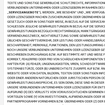
TEXTE UND SONSTIGE GEWERBLICHE SCHUTZRECHTE, INFORMATIONE
VERBUNDENEN UNTERNEHMEN ODER LIZENZGEBERN IM RAHMEN DES
„
SERVICEANGEBOTE
“), WERDEN „WIE BESEHEN“ UND „WIE VERFÜ
ODER LIZENZGEBER MACHEN ZUSICHERUNGEN ODER ÜBERNEHMEN GEW
GESETZLICH ODER IN SONSTIGER WEISE, IN BEZUG AUF DIE SERVI
SCHLIESSEN JEGLICHE GEWÄHRLEISTUNGEN IN BEZUG AUF DIE SERVI
GEWÄHRLEISTUNGEN BEZÜGLICH RECHTSMÄNGELN, MARKTGÄNGIGKEIT
VERWENDUNGSZWECK, NICHTVERLETZUNG SOWIE GEWÄHRLEISTUNGEN 
ÜBLICHEN GESCHÄFTSVERKEHR, DER LEISTUNG ODER HANDELSBRÄUCH
BESCHAFFENHEIT, MERKMALE, FUNKTIONEN, DEN LEISTUNGSUMFANG 
NOCH UNSERE VERBUNDENEN UNTERNEHMEN ODER LIZENZGEBER GEWÄ
BESCHRIEBEN DURCHGÄNGIG BZW. AUF BESTIMMTE ART UND WEISE
KORREKT, FEHLERFREI ODER FREI VON SCHÄDLICHEN KOMPONENTEN
HAFTEN FÜR: (A) FEHLER, UNGENAUIGKEITEN, VIREN, SCHADSOFTW
SYSTEMABSTÜRZE; ODER (B) UNBERECHTIGTE ZUGRIFFE AUF BZW. 
WEBSITE ODER VON DATEN, BILDERN, TEXTEN ODER SONSTIGEN INF
ODER EINER ANDEREN NATÜRLICHEN ODER JURISTISCHEN PERSON OD
GEWÄHRLEISTUNGSANSPRÜCHE, ES SEIN DENN, DIESE SIND IN DIES
UNSERE VERBUNDENEN UNTERNEHMEN ODER LIZENZGEBER FÜR EN
AUFGRUND (X) DES VERLUSTS VON VORAUSSICHTLICHEN GEWINNEN
VORTEILEN SOWIE (Y) VON INVESTITIONEN, AUFWENDUNGEN ODER VE
PARTNERPROGRAMM VORNEHMEN BZW. ÜBERNEHMEN ODER (Z) DER 