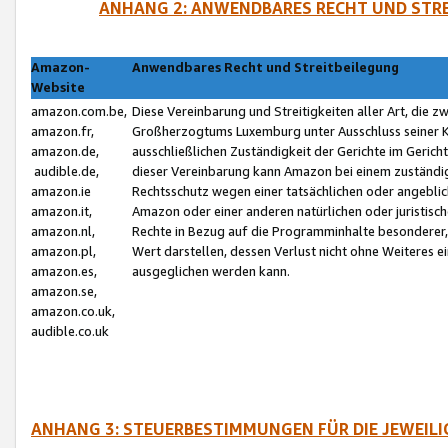
ANHANG 2: ANWENDBARES RECHT UND STRE
Amazon-
Anwendbares Recht und Streitbeilegung
Website
amazon.com.be,
Diese Vereinbarung und Streitigkeiten aller Art, die 
amazon.fr,
Großherzogtums Luxemburg unter Ausschluss seiner Kol
amazon.de,
ausschließlichen Zuständigkeit der Gerichte im Geri
audible.de,
dieser Vereinbarung kann Amazon bei einem zuständig
amazon.ie
Rechtsschutz wegen einer tatsächlichen oder angebli
amazon.it,
Amazon oder einer anderen natürlichen oder juristisc
amazon.nl,
Rechte in Bezug auf die Programminhalte besonderer,
amazon.pl,
Wert darstellen, dessen Verlust nicht ohne Weiteres e
amazon.es,
ausgeglichen werden kann.
amazon.se,
amazon.co.uk,
audible.co.uk
ANHANG 3: STEUERBESTIMMUNGEN FÜR DIE JEWEIL