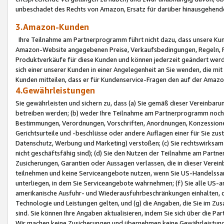
unbeschadet des Rechts von Amazon, Ersatz für darüber hinausgehen
3.Amazon-Kunden
Ihre Teilnahme am Partnerprogramm führt nicht dazu, dass unsere Kun
Amazon-Website angegebenen Preise, Verkaufsbedingungen, Regeln, Ri
Produktverkäufe für diese Kunden und können jederzeit geändert werde
sich einer unserer Kunden in einer Angelegenheit an Sie wenden, die 
Kunden mitteilen, dass er für Kundenservice-Fragen den auf der Ama
4.Gewährleistungen
Sie gewährleisten und sichern zu, dass (a) Sie gemäß dieser Vereinba
betreiben werden; (b) weder Ihre Teilnahme am Partnerprogramm noch d
Bestimmungen, Verordnungen, Vorschriften, Anordnungen, Konzessionen,
Gerichtsurteile und -beschlüsse oder andere Auflagen einer für Sie zu
Datenschutz, Werbung und Marketing) verstoßen; (c) Sie rechtswirksam 
nicht geschäftsfähig sind); (d) Sie den Nutzen der Teilnahme am Partne
Zusicherungen, Garantien oder Aussagen verlassen, die in dieser Verein
teilnehmen und keine Serviceangebote nutzen, wenn Sie US-Handelssa
unterliegen, in dem Sie Serviceangebote wahrnehmen; (f) Sie alle US
amerikanische Ausfuhr- und Wiederausfuhrbeschränkungen einhalten, 
Technologie und Leistungen gelten, und (g) die Angaben, die Sie im 
sind. Sie können Ihre Angaben aktualisieren, indem Sie sich über die 
Wir machen keine Zusicherungen und übernehmen keine Gewährleistun