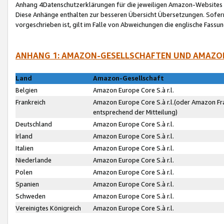
Anhang 4Datenschutzerklärungen für die jeweiligen Amazon-Websites
Diese Anhänge enthalten zur besseren Übersicht Übersetzungen. Sofe
vorgeschrieben ist, gilt im Falle von Abweichungen die englische Fass
ANHANG 1: AMAZON-GESELLSCHAFTEN UND AMAZO
Land
Amazon-Gesellschaft
Belgien
Amazon Europe Core S.à r.l.
Frankreich
Amazon Europe Core S.à r.l.(oder Amazon Fr
entsprechend der Mitteilung)
Deutschland
Amazon Europe Core S.à r.l.
Irland
Amazon Europe Core S.à r.l.
Italien
Amazon Europe Core S.à r.l.
Niederlande
Amazon Europe Core S.à r.l.
Polen
Amazon Europe Core S.à r.l.
Spanien
Amazon Europe Core S.à r.l.
Schweden
Amazon Europe Core S.à r.l.
Vereinigtes Königreich
Amazon Europe Core S.à r.l.