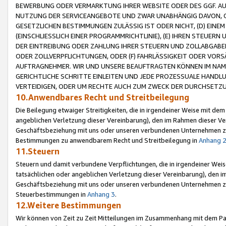
BEWERBUNG ODER VERMARKTUNG IHRER WEBSITE ODER DES GGF. AUF 
NUTZUNG DER SERVICEANGEBOTE UND ZWAR UNABHÄNGIG DAVON, O
GESETZLICHEN BESTIMMUNGEN ZULÄSSIG IST ODER NICHT, (D) EINE
(EINSCHLIESSLICH EINER PROGRAMMRICHTLINIE), (E) IHREN STEUER
DER EINTREIBUNG ODER ZAHLUNG IHRER STEUERN UND ZOLLABGAB
ODER ZOLLVERPFLICHTUNGEN, ODER (F) FAHRLÄSSIGKEIT ODER VORS
AUFTRAGNEHMER. WIR UND UNSERE BEAUFTRAGTEN KÖNNEN IM NAME
GERICHTLICHE SCHRITTE EINLEITEN UND JEDE PROZESSUALE HAND
VERTEIDIGEN, ODER UM RECHTE AUCH ZUM ZWECK DER DURCHSETZU
10.Anwendbares Recht und Streitbeilegung
Die Beilegung etwaiger Streitigkeiten, die in irgendeiner Weise mit de
angeblichen Verletzung dieser Vereinbarung), den im Rahmen dieser Ve
Geschäftsbeziehung mit uns oder unseren verbundenen Unternehmen zu
Bestimmungen zu anwendbarem Recht und Streitbeilegung in
Anhang 
11.Steuern
Steuern und damit verbundene Verpflichtungen, die in irgendeiner Wei
tatsächlichen oder angeblichen Verletzung dieser Vereinbarung), den 
Geschäftsbeziehung mit uns oder unseren verbundenen Unternehmen z
Steuerbestimmungen in
Anhang 3
.
12.Weitere Bestimmungen
Wir können von Zeit zu Zeit Mitteilungen im Zusammenhang mit dem Par