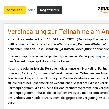
Anmelden
Registrieren
oder
Vereinbarung zur Teilnahme am 
zuletzt aktualisiert am
:
15. Oktober 2025
(Derzeitige Partner - 
Willkommen auf Amazons Partner-Website (die „
Partner-Website
“)
genannten Amazon-Gesellschaften („
Amazon
“ oder „
uns
“ oder ähnli
Übersetzungen stehen in folgenden Sprachen zur Verfügung :
Englisch
,
den Übersetzungen gilt die englische Fassung.
Natürliche oder juristische Personen, die an unserem Marketing-Partn
oder ein „
Partner
“), müssen die Vereinbarung zur Teilnahme am Ama
Ihrer Anmeldung auf bzw. Nutzung der Partner-Website stimmen Sie die
zu, die durch Bezugnahme einen wesentlichen Bestandteil dieser Verei
Partnerprogramm, die IP-Lizenz für das Partnerprogramm, den Vergütu
Partnerprogramm). Inhalte, die du auf der Website Amazon.com veröffe
des Verbots von Kundenrezensionen, die gegen eine Vergütung erstellt, 
durch.