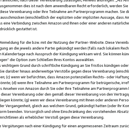
usgenommen dies ist nach dem anwendbaren Recht erforderlich, werden Sie 
f diese Vereinbarung oder Ihre Teilnahme am Partnerprogramm machen. Sie d
usschmücken (einschließlich der expliziten oder impliziten Aussage, dass A
 eine Verbindung zwischen Amazon und Ihnen oder einer anderen natürlichen 
rücklich gestattet ist.
r Anmeldung für die bzw. mit der Nutzung der Partner-Website. Diese Vereinb
gung an die jeweils andere Partei gekündigt werden (falls nach lokalem Rech
n Kalendertage nach Ausspruch der Kündigung wirksam wird. Sie können kündi
ngen“ die Option zum Schließen Ihres Kontos auswählen.
 wichtigem Grund durch schriftliche Kündigung an Sie fristlos kündigen oder I
 Sie darüber hinaus anderweitige Verstöße gegen diese Vereinbarung (einschli
ben; (c) wenn wir befürchten, dass Amazon potenziellen Rechts- oder Haftu
nnte; (d) wenn Ihre Teilnahme am Partnerprogramm für betrügerische, irref
das Ansehen von Amazon durch Sie oder Ihre Teilnahme am Partnerprogramm b
ieser Vereinbarung oder den gemäß dieser Vereinbarung von den Vertragspa
liegen könnte; (g) wenn wir diese Vereinbarung mit Ihnen oder anderen Perso
 der Vergangenheit, gleich aus welchem Grund, gekündigt hatten (oder Ihr Ko
rm beenden. Vorsorglich und ohne Einschränkung des vorstehenden Absatzes
richtlinien als erheblicher Verstoß gegen diese Vereinbarung.
e Vergütungen nach einer Kündigung für einen angemessenen Zeitraum zurückb