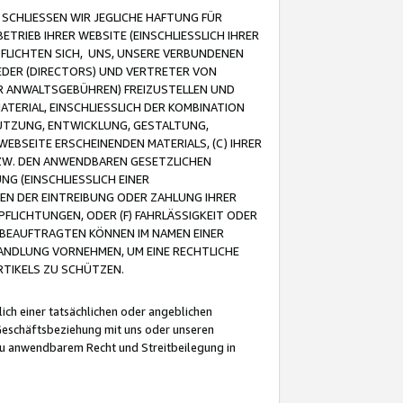
CHLIESSEN WIR JEGLICHE HAFTUNG FÜR
TRIEB IHRER WEBSITE (EINSCHLIESSLICH IHRER
FLICHTEN SICH, UNS, UNSERE VERBUNDENEN
EDER (DIRECTORS) UND VERTRETER VON
R ANWALTSGEBÜHREN) FREIZUSTELLEN UND
ATERIAL, EINSCHLIESSLICH DER KOMBINATION
NUTZUNG, ENTWICKLUNG, GESTALTUNG,
EBSEITE ERSCHEINENDEN MATERIALS, (C) IHRER
ZW. DEN ANWENDBAREN GESETZLICHEN
NG (EINSCHLIESSLICH EINER
BEN DER EINTREIBUNG ODER ZAHLUNG IHRER
LICHTUNGEN, ODER (F) FAHRLÄSSIGKEIT ODER
 BEAUFTRAGTEN KÖNNEN IM NAMEN EINER
HANDLUNG VORNEHMEN, UM EINE RECHTLICHE
TIKELS ZU SCHÜTZEN.
ich einer tatsächlichen oder angeblichen
Geschäftsbeziehung mit uns oder unseren
u anwendbarem Recht und Streitbeilegung in