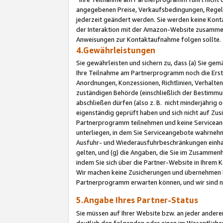
angegebenen Preise, Verkaufsbedingungen, Regeln
jederzeit geändert werden. Sie werden keine Konta
der Interaktion mit der Amazon-Website zusamme
Anweisungen zur Kontaktaufnahme folgen sollte.
4.Gewährleistungen
Sie gewährleisten und sichern zu, dass (a) Sie g
Ihre Teilnahme am Partnerprogramm noch die Erst
Anordnungen, Konzessionen, Richtlinien, Verhalten
zuständigen Behörde (einschließlich der Bestimmu
abschließen dürfen (also z. B. nicht minderjährig
eigenständig geprüft haben und sich nicht auf Zusi
Partnerprogramm teilnehmen und keine Servicean
unterliegen, in dem Sie Serviceangebote wahrneh
Ausfuhr- und Wiederausfuhrbeschränkungen einhal
gelten, und (g) die Angaben, die Sie im Zusammen
indem Sie sich über die Partner-Website in Ihrem
Wir machen keine Zusicherungen und übernehmen 
Partnerprogramm erwarten können, und wir sind n
5.Angabe Ihres Partner-Status
Sie müssen auf Ihrer Website bzw. an jeder ander
deutlich den folgenden oder einen im Wesentlichen