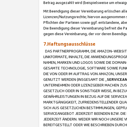
Betrag ausgezahlt wird (beispielsweise um etwai
Mit Beendigung dieser Vereinbarung erlöschen alle
Lizenzen/Nutzungsrechte; hiervon ausgenommen sind
Pflichten der Parteien sowie ggf. entstandene, ab
Die Beendigung dieser Vereinbarung befreit die P
gegen diese Vereinbarung, der vor deren Beendi
7.Haftungsausschlüsse
DAS PARTNERPROGRAMM, DIE AMAZON-WEBSITE,
LINKFORMATE, INHALTE, DIE ANWENDUNGSPRO
NAMEN, MARKEN UND LOGOS SOWIE DIE DOMAIN
GESAMTE TECHNOLOGIE, SOFTWARE SOWIE FUNKT
DIE VON ODER IM AUFTRAG VON AMAZON, UNS
GENUTZT WERDEN (INSGESAMT DIE „
SERVICEA
UNTERNEHMEN ODER LIZENZGEBER MACHEN ZUSI
GESETZLICH ODER IN SONSTIGER WEISE, IN BE
GEWÄHRLEISTUNGEN IN BEZUG AUF DIE SERVICE
MARKTGÄNGIGKEIT, ZUFRIEDENSTELLENDER QUA
SICH AUS GESETZLICHEN BESTIMMUNGEN, GEPFL
SERVICEANGEBOT JEDERZEIT BEENDEN BZW. DIE
JEDERZEIT ÄNDERN. WEDER WIR NOCH UNSERE 
BEREITGESTELLT ODER WIE BESCHRIEBEN DURC