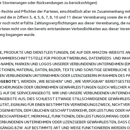
ge Stornierungen oder Rücksendungen zu berücksichtigen).
 Rechte und Pflichten der Parteien, einschließlich aller im Zusammenhang m
 die in Ziffern 3, 4, 5, 6, 7, 8, 10 und 11 dieser Vereinbarung sowie die in
er noch nicht erfüllte Zahlungsverpflichtungen aus dieser Vereinbarung, die
arteien nicht von den bereits entstandenen Verbindlichkeiten aus dieser Ver
gung begangen wurde.
 PRODUKTE UND DIENSTLEISTUNGEN, DIE AUF DER AMAZON-WEBSITE AN
GRAMMIERSCHNITTSTELLE FÜR PRODUKTWERBUNG, DATENFEEDS UND INH
-NAMEN, MARKEN UND LOGOS UNSERER VERBUNDENEN UNTERNEHMEN (EIN
IONEN, MATERIAL, DATEN, BILDER, TEXTE UND SONSTIGE GEWERBLICHE 
EREN VERBUNDENEN UNTERNEHMEN ODER LIZENZGEBERN IM RAHMEN DES 
NGEBOTE
“), WERDEN „WIE BESEHEN“ UND „WIE VERFÜGBAR“ BEREITGEST
CHERUNGEN ODER ÜBERNEHMEN GEWÄHRLEISTUNGEN GLEICH WELCHER AR
ZUG AUF DIE SERVICEANGEBOTE. WIR UND UNSERE VERBUNDENEN UNTERNEH
ANGEBOTE AUS; DIES SCHLIESST ETWAIGE STILLSCHWEIGENDE GEWÄHRLE
LITÄT, EIGNUNG FÜR EINEN BESTIMMTEN VERWENDUNGSZWECK, NICHTVER
OGENHEITEN, DEM ÜBLICHEN GESCHÄFTSVERKEHR, DER LEISTUNG ODER H
 BESCHAFFENHEIT, MERKMALE, FUNKTIONEN, DEN LEISTUNGSUMFANG ODER
VERBUNDENEN UNTERNEHMEN ODER LIZENZGEBER GEWÄHRLEISTEN, DASS D
HGÄNGIG BZW. AUF BESTIMMTE ART UND WEISE FUNKTIONIEREN WERDEN 