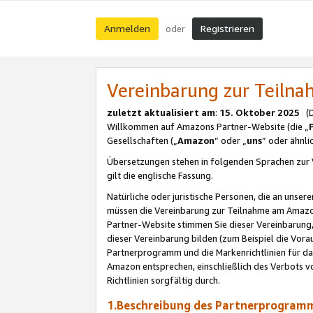
Anmelden
Registrieren
oder
Vereinbarung zur Teil
zuletzt aktualisiert am
:
15. Oktober 2025
(De
Willkommen auf Amazons Partner-Website (die „
Gesellschaften („
Amazon
“ oder „
uns
“ oder ähnl
Übersetzungen stehen in folgenden Sprachen zur 
gilt die englische Fassung.
Natürliche oder juristische Personen, die an uns
müssen die Vereinbarung zur Teilnahme am Amaz
Partner-Website stimmen Sie dieser Vereinbarung,
dieser Vereinbarung bilden (zum Beispiel die Vo
Partnerprogramm und die Markenrichtlinien für da
Amazon entsprechen, einschließlich des Verbots vo
Richtlinien sorgfältig durch.
1.Beschreibung des Partnerprogra