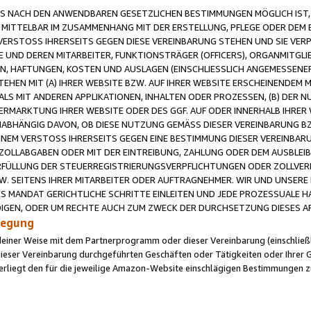
 NACH DEN ANWENDBAREN GESETZLICHEN BESTIMMUNGEN MÖGLICH IST, S
MITTELBAR IM ZUSAMMENHANG MIT DER ERSTELLUNG, PFLEGE ODER DEM BE
ERSTOSS IHRERSEITS GEGEN DIESE VEREINBARUNG STEHEN UND SIE VERP
UND DEREN MITARBEITER, FUNKTIONSTRÄGER (OFFICERS), ORGANMITGLI
N, HAFTUNGEN, KOSTEN UND AUSLAGEN (EINSCHLIESSLICH ANGEMESSENE
HEN MIT (A) IHRER WEBSITE BZW. AUF IHRER WEBSITE ERSCHEINENDEM M
LS MIT ANDEREN APPLIKATIONEN, INHALTEN ODER PROZESSEN, (B) DER 
RMARKTUNG IHRER WEBSITE ODER DES GGF. AUF ODER INNERHALB IHRER W
ABHÄNGIG DAVON, OB DIESE NUTZUNG GEMÄSS DIESER VEREINBARUNG B
EINEM VERSTOSS IHRERSEITS GEGEN EINE BESTIMMUNG DIESER VEREINBARU
D ZOLLABGABEN ODER MIT DER EINTREIBUNG, ZAHLUNG ODER DEM AUSBLEI
FÜLLUNG DER STEUERREGISTRIERUNGSVERPFLICHTUNGEN ODER ZOLLVERPF
W. SEITENS IHRER MITARBEITER ODER AUFTRAGNEHMER. WIR UND UNSERE
ES MANDAT GERICHTLICHE SCHRITTE EINLEITEN UND JEDE PROZESSUALE 
GEN, ODER UM RECHTE AUCH ZUM ZWECK DER DURCHSETZUNG DIESES AR
ilegung
endeiner Weise mit dem Partnerprogramm oder dieser Vereinbarung (einschließl
ieser Vereinbarung durchgeführten Geschäften oder Tätigkeiten oder Ihrer 
iegt den für die jeweilige Amazon-Website einschlägigen Bestimmungen z