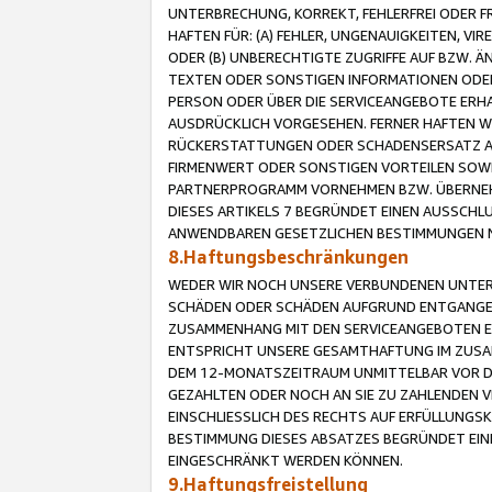
UNTERBRECHUNG, KORREKT, FEHLERFREI ODER 
HAFTEN FÜR: (A) FEHLER, UNGENAUIGKEITEN, 
ODER (B) UNBERECHTIGTE ZUGRIFFE AUF BZW. 
TEXTEN ODER SONSTIGEN INFORMATIONEN ODER 
PERSON ODER ÜBER DIE SERVICEANGEBOTE ERHA
AUSDRÜCKLICH VORGESEHEN. FERNER HAFTEN 
RÜCKERSTATTUNGEN ODER SCHADENSERSATZ AU
FIRMENWERT ODER SONSTIGEN VORTEILEN SOWIE
PARTNERPROGRAMM VORNEHMEN BZW. ÜBERNEHM
DIESES ARTIKELS 7 BEGRÜNDET EINEN AUSSCH
ANWENDBAREN GESETZLICHEN BESTIMMUNGEN 
8.Haftungsbeschränkungen
WEDER WIR NOCH UNSERE VERBUNDENEN UNTERN
SCHÄDEN ODER SCHÄDEN AUFGRUND ENTGANGENE
ZUSAMMENHANG MIT DEN SERVICEANGEBOTEN EN
ENTSPRICHT UNSERE GESAMTHAFTUNG IM ZUSAM
DEM 12-MONATSZEITRAUM UNMITTELBAR VOR DE
GEZAHLTEN ODER NOCH AN SIE ZU ZAHLENDEN V
EINSCHLIESSLICH DES RECHTS AUF ERFÜLLUNGS
BESTIMMUNG DIESES ABSATZES BEGRÜNDET EI
EINGESCHRÄNKT WERDEN KÖNNEN.
9.Haftungsfreistellung