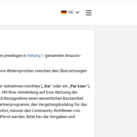
DE
en jeweiligen in
Anhang 1
genannten Amazon-
e von Widersprüchen zwischen den Übersetzungen
er teilnehmen möchten („
Sie
“ oder ein „
Partner
“),
. Mit Ihrer Anmeldung auf bzw. Nutzung der
durch Bezugnahme einen wesentlichen Bestandteil
 Partnerprogramm, den Vergütungskatalog für das
ichst, müssen den Community-Richtlinien von
fernt werden. Bitte lies die Vorgaben und