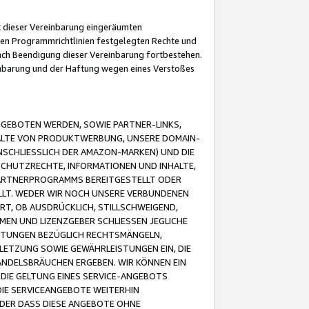
it dieser Vereinbarung eingeräumten
 den Programmrichtlinien festgelegten Rechte und
 nach Beendigung dieser Vereinbarung fortbestehen.
einbarung und der Haftung wegen eines Verstoßes
GEBOTEN WERDEN, SOWIE PARTNER-LINKS,
ALTE VON PRODUKTWERBUNG, UNSERE DOMAIN-
SCHLIESSLICH DER AMAZON-MARKEN) UND DIE
SCHUTZRECHTE, INFORMATIONEN UND INHALTE,
PARTNERPROGRAMMS BEREITGESTELLT ODER
ELLT. WEDER WIR NOCH UNSERE VERBUNDENEN
T, OB AUSDRÜCKLICH, STILLSCHWEIGEND,
MEN UND LIZENZGEBER SCHLIESSEN JEGLICHE
ISTUNGEN BEZÜGLICH RECHTSMÄNGELN,
LETZUNG SOWIE GEWÄHRLEISTUNGEN EIN, DIE
ANDELSBRÄUCHEN ERGEBEN. WIR KÖNNEN EIN
 DIE GELTUNG EINES SERVICE-ANGEBOTS
IE SERVICEANGEBOTE WEITERHIN
ODER DASS DIESE ANGEBOTE OHNE