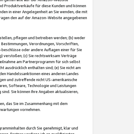
und Produktverkäufe für diese Kunden und können
nden in einer Angelegenheit an Sie wenden, die mit
e-Fragen den auf der Amazon-Website angegebenen
stellen, pflegen und betreiben werden; (b) weder
e Bestimmungen, Verordnungen, Vorschriften,
-beschlüsse oder andere Auflagen einer für Sie
 verstoßen; (c) Sie rechtswirksam Verträge
r Teilnahme am Partnerprogramm für sich selbst
t ausdrücklich enthalten sind; (e) Sie nicht am
den Handelssanktionen eines anderen Landes
gen und zutreffende nicht US-amerikanische
ren, Software, Technologie und Leistungen
sind. Sie können Ihre Angaben aktualisieren,
men, das Sie im Zusammenhang mit dem
 Erwartungen vornehmen.
ogramminhalten durch Sie genehmigt, klar und
zon-Partner verdiene ich an qualifizierten