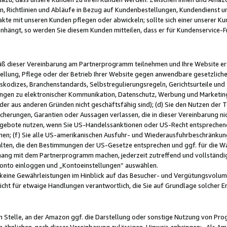
, Richtlinien und Abläufe in Bezug auf Kundenbestellungen, Kundendienst 
kte mit unseren Kunden pflegen oder abwickeln; sollte sich einer unserer Ku
nhängt, so werden Sie diesem Kunden mitteilen, dass er für Kundenservic
emäß dieser Vereinbarung am Partnerprogramm teilnehmen und Ihre Website er
ellung, Pflege oder der Betrieb Ihrer Website gegen anwendbare gesetzlich
skodizes, Branchenstandards, Selbstregulierungsregeln, Gerichtsurteile und 
ngen zu elektronischer Kommunikation, Datenschutz, Werbung und Marketing)
 oder aus anderen Gründen nicht geschäftsfähig sind); (d) Sie den Nutzen de
cherungen, Garantien oder Aussagen verlassen, die in dieser Vereinbarung nich
gebote nutzen, wenn Sie US-Handelssanktionen oder US-Recht entsprechen
men; (f) Sie alle US-amerikanischen Ausfuhr- und Wiederausfuhrbeschränkun
ten, die den Bestimmungen der US-Gesetze entsprechen und ggf. für die Wa
hang mit dem Partnerprogramm machen, jederzeit zutreffend und vollständig 
 Konto einloggen und „Kontoeinstellungen“ auswählen.
keine Gewährleistungen im Hinblick auf das Besucher- und Vergütungsvolu
icht für etwaige Handlungen verantwortlich, die Sie auf Grundlage solcher
en Stelle, an der Amazon ggf. die Darstellung oder sonstige Nutzung von Pr
 ähnlichen, nach dieser Vereinbarung zulässigen, Hinweis anbringen: „Als Ama