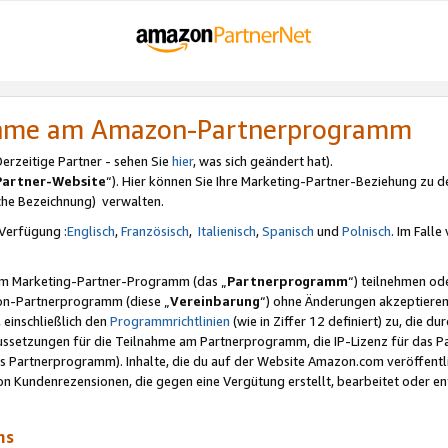
nahme am Amazon-Partnerprogramm
rzeitige Partner - sehen Sie
hier
, was sich geändert hat).
Partner-Website
“). Hier können Sie Ihre Marketing-Partner-Beziehung zu d
iche Bezeichnung) verwalten.
Verfügung :
Englisch
,
Französisch
,
Italienisch
,
Spanisch
und
Polnisch
. Im Fall
erem Marketing-Partner-Programm (das „
Partnerprogramm
“) teilnehmen od
on-Partnerprogramm (diese „
Vereinbarung
“) ohne Änderungen akzeptieren
 einschließlich den
Programmrichtlinien
(wie in Ziffer 12 definiert) zu, die 
raussetzungen für die Teilnahme am Partnerprogramm, die IP-Lizenz für das
s Partnerprogramm). Inhalte, die du auf der Website Amazon.com veröffentl
n Kundenrezensionen, die gegen eine Vergütung erstellt, bearbeitet oder ent
mms