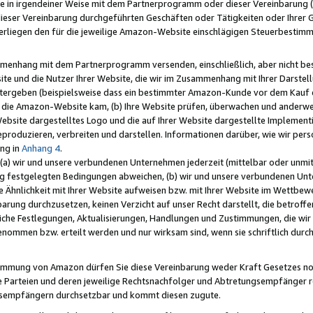
e in irgendeiner Weise mit dem Partnerprogramm oder dieser Vereinbarung (ei
ieser Vereinbarung durchgeführten Geschäften oder Tätigkeiten oder Ihrer 
liegen den für die jeweilige Amazon-Website einschlägigen Steuerbestim
mmenhang mit dem Partnerprogramm versenden, einschließlich, aber nicht be
site und die Nutzer Ihrer Website, die wir im Zusammenhang mit Ihrer Darst
itergeben (beispielsweise dass ein bestimmter Amazon-Kunde vor dem Kauf
uf die Amazon-Website kam, (b) Ihre Website prüfen, überwachen und anderwei
r Website dargestelltes Logo und die auf Ihrer Website dargestellte Impleme
reproduzieren, verbreiten und darstellen. Informationen darüber, wie wir per
ng in
Anhang 4
.
 (a) wir und unsere verbundenen Unternehmen jederzeit (mittelbar oder unmit
ng festgelegten Bedingungen abweichen, (b) wir und unsere verbundenen Unte
 Ähnlichkeit mit Ihrer Website aufweisen bzw. mit Ihrer Website im Wettbewer
barung durchzusetzen, keinen Verzicht auf unser Recht darstellt, die betrof
liche Festlegungen, Aktualisierungen, Handlungen und Zustimmungen, die wi
enommen bzw. erteilt werden und nur wirksam sind, wenn sie schriftlich dur
stimmung von Amazon dürfen Sie diese Vereinbarung weder Kraft Gesetzes no
die Parteien und deren jeweilige Rechtsnachfolger und Abtretungsempfänger 
ngsempfängern durchsetzbar und kommt diesen zugute.