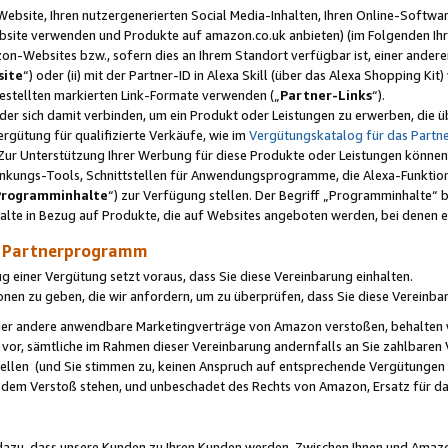
ebsite, Ihren nutzergenerierten Social Media-Inhalten, Ihren Online-Softwar
ebsite verwenden und Produkte auf amazon.co.uk anbieten) (im Folgenden Ihr
-Websites bzw., sofern dies an Ihrem Standort verfügbar ist, einer ander
ite
“) oder (ii) mit der Partner-ID in Alexa Skill (über das Alexa Shopping Ki
estellten markierten Link-Formate verwenden („
Partner-Links
“).
oder sich damit verbinden, um ein Produkt oder Leistungen zu erwerben, di
gütung für qualifizierte Verkäufe, wie im
Vergütungskatalog für das Part
Zur Unterstützung Ihrer Werbung für diese Produkte oder Leistungen können w
linkungs-Tools, Schnittstellen für Anwendungsprogramme, die Alexa-Funktion
Programminhalte
“) zur Verfügung stellen. Der Begriff „Programminhalte“ be
halte in Bezug auf Produkte, die auf Websites angeboten werden, bei denen 
as Partnerprogramm
einer Vergütung setzt voraus, dass Sie diese Vereinbarung einhalten.
ionen zu geben, die wir anfordern, um zu überprüfen, dass Sie diese Vereinba
oder andere anwendbare Marketingverträge von Amazon verstoßen, behalten w
 vor, sämtliche im Rahmen dieser Vereinbarung andernfalls an Sie zahlbare
tellen (und Sie stimmen zu, keinen Anspruch auf entsprechende Vergütungen
 dem Verstoß stehen, und unbeschadet des Rechts von Amazon, Ersatz für 
azu, dass unsere Kunden zu Ihren Kunden werden. Zwischen Ihnen und Amaz