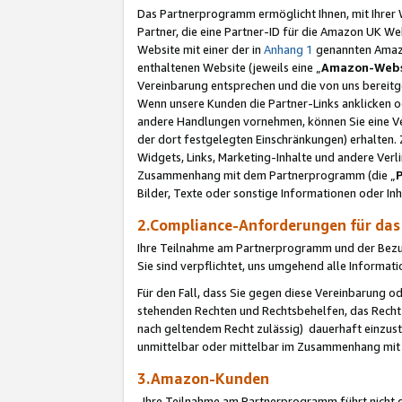
Das Partnerprogramm ermöglicht Ihnen, mit Ihrer W
Partner, die eine Partner-ID für die Amazon UK W
Website mit einer der in
Anhang 1
genannten Amazon
enthaltenen Website (jeweils eine „
Amazon-Webs
Vereinbarung entsprechen und die von uns bereitg
Wenn unsere Kunden die Partner-Links anklicken 
andere Handlungen vornehmen, können Sie eine Ver
der dort festgelegten Einschränkungen) erhalten. 
Widgets, Links, Marketing-Inhalte und andere Ver
Zusammenhang mit dem Partnerprogramm (die „
Bilder, Texte oder sonstige Informationen oder In
2.Compliance-Anforderungen für d
Ihre Teilnahme am Partnerprogramm und der Bezug 
Sie sind verpflichtet, uns umgehend alle Informat
Für den Fall, dass Sie gegen diese Vereinbarung 
stehenden Rechten und Rechtsbehelfen, das Recht
nach geltendem Recht zulässig) dauerhaft einzus
unmittelbar oder mittelbar im Zusammenhang mit
3.Amazon-Kunden
Ihre Teilnahme am Partnerprogramm führt nicht d