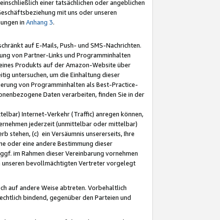
nschließlich einer tatsächlichen oder angeblichen
Geschäftsbeziehung mit uns oder unseren
mungen in
Anhang 3
.
schränkt auf E-Mails, Push- und SMS-Nachrichten.
ellung von Partner-Links und Programminhalten
 eines Produkts auf der Amazon-Website über
tig untersuchen, um die Einhaltung dieser
ntierung von Programminhalten als Best-Practice-
sonenbezogene Daten verarbeiten, finden Sie in der
telbar) Internet-Verkehr (Traffic) anregen können,
rnehmen jederzeit (unmittelbar oder mittelbar)
b stehen, (c) ein Versäumnis unsererseits, Ihre
fene oder eine andere Bestimmung dieser
r ggf. im Rahmen dieser Vereinbarung vornehmen
ch unseren bevollmächtigten Vertreter vorgelegt
ch auf andere Weise abtreten. Vorbehaltlich
rechtlich bindend, gegenüber den Parteien und