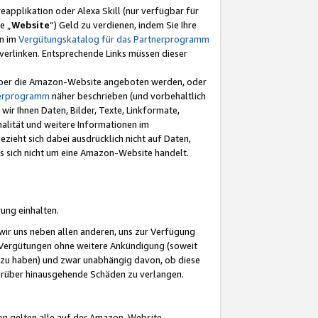
eapplikation oder Alexa Skill (nur verfügbar für
e „
Website
“) Geld zu verdienen, indem Sie Ihre
en im
Vergütungskatalog für das Partnerprogramm
t) verlinken. Entsprechende Links müssen dieser
e über die Amazon-Website angeboten werden, oder
nerprogramm
näher beschrieben (und vorbehaltlich
ir Ihnen Daten, Bilder, Texte, Linkformate,
alität und weitere Informationen im
zieht sich dabei ausdrücklich nicht auf Daten,
es sich nicht um eine Amazon-Website handelt.
rung einhalten.
ir uns neben allen anderen, uns zur Verfügung
n Vergütungen ohne weitere Ankündigung (soweit
 zu haben) und zwar unabhängig davon, ob diese
darüber hinausgehende Schäden zu verlangen.
on gelten alle auf der Amazon-Website