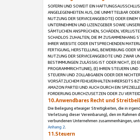
SOFERN UND SOWEIT EIN HAFTUNGSAUSSCHLUSS
ANGELEGENHEITEN AUS, DIE UNMITTELBAR ODER 
NUTZUNG DER SERVICEANGEBOTE) ODER EINEM V
UNTERNEHMEN UND LIZENZGEBER SOWIE UNSERE 
SÄMTLICHEN ANSPRÜCHEN, SCHÄDEN, VERLUSTE
SCHADLOS ZUHALTEN, DIE IM ZUSAMMENHANG STE
IHRER WEBSITE ODER ENTSPRECHENDEN MATERIA
FERTIGUNG, HERSTELLUNG, BEWERBUNG ODER VE
NUTZUNG DER SERVICEANGEBOTE UND ZWAR UN
BESTIMMUNGEN ZULÄSSIG IST ODER NICHT, (D) 
PROGRAMMRICHTLINIE), (E) IHREN STEUERN UN
STEUERN UND ZOLLABGABEN ODER DER NICHTER
VORSÄTZLICHEM FEHLVERHALTEN IHRERSEITS BZ
AMAZON PARTEI UND AUCH DURCH EIN SPEZIELL
FORDERUNG DURCHZUSETZEN ODER ZU VERTEIDI
10.Anwendbares Recht und Streitbe
Die Beilegung etwaiger Streitigkeiten, die in irg
Verletzung dieser Vereinbarung), den im Rahmen d
verbundenen Unternehmen zusammenhängen, unterl
Anhang 2
.
11.Steuern