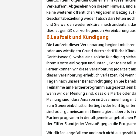
Verkäufen“. Abgesehen von diesem Hinweis, und a
keine weiteren öffentlichen Angaben in Bezug au
Geschäftsbeziehung weder falsch darstellen noch a
und Sie werden weder erklären noch andeuten, dass
dies ist gemäß der vorliegenden Vereinbarung ausd
6.Laufzeit und Kündigung
Die Laufzeit dieser Vereinbarung beginnt mit Ihre
oder aus wichtigem Grund durch schriftliche Kündi
Gerichtswegs), wobei eine solche Kündigung siebe
Ihrem Konto einloggen und unter „Kontoeinstellu
Ferner können wir diese Vereinbarung jederzeit aus
dieser Vereinbarung erheblich verletzen; (b) wenn
Tagen nach unserer Benachrichtigung an Sie behe
Teilnahme am Partnerprogramm ausgesetzt sein kö
wenn wir der Meinung sind, dass die Marke oder 
Meinung sind, dass Amazon im Zusammenhang mit d
zum Steuereinbehalt unterliegt oder künftig unter
sind oder gemeinsam mit Ihnen agieren, bereits in
Partnerprogramm in der allgemein angebotenen Fo
der Ziffer 5 und jeder Verstoß gegen die Programm
Wir dürfen angefallene und noch nicht ausgezahlt