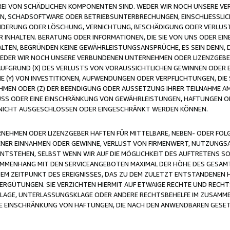
FREI VON SCHÄDLICHEN KOMPONENTEN SIND. WEDER WIR NOCH UNSERE 
VIREN, SCHADSOFTWARE ODER BETRIEBSUNTERBRECHUNGEN, EINSCHLIESSL
ÄNDERUNG ODER LÖSCHUNG, VERNICHTUNG, BESCHÄDIGUNG ODER VERLUST 
INHALTEN. BERATUNG ODER INFORMATIONEN, DIE SIE VON UNS ODER EIN
LTEN, BEGRÜNDEN KEINE GEWÄHRLEISTUNGSANSPRÜCHE, ES SEIN DENN, DI
WEDER WIR NOCH UNSERE VERBUNDENEN UNTERNEHMEN ODER LIZENZGEBE
FGRUND (X) DES VERLUSTS VON VORAUSSICHTLICHEN GEWINNEN ODER 
 (Y) VON INVESTITIONEN, AUFWENDUNGEN ODER VERPFLICHTUNGEN, DIE 
EN ODER (Z) DER BEENDIGUNG ODER AUSSETZUNG IHRER TEILNAHME A
LUSS ODER EINE EINSCHRÄNKUNG VON GEWÄHRLEISTUNGEN, HAFTUNGEN O
NICHT AUSGESCHLOSSEN ODER EINGESCHRÄNKT WERDEN KÖNNEN.
EHMEN ODER LIZENZGEBER HAFTEN FÜR MITTELBARE, NEBEN- ODER FOL
R EINNAHMEN ODER GEWINNE, VERLUST VON FIRMENWERT, NUTZUNGSAU
TSTEHEN, SELBST WENN WIR AUF DIE MÖGLICHKEIT DES AUFTRETENS S
MENHANG MIT DEN SERVICEANGEBOTEN MAXIMAL DER HÖHE DES GESAMT
M ZEITPUNKT DES EREIGNISSES, DAS ZU DEM ZULETZT ENTSTANDENEN 
ERGÜTUNGEN. SIE VERZICHTEN HIERMIT AUF ETWAIGE RECHTE UND RECHT
KLAGE, UNTERLASSUNGSKLAGE ODER ANDERE RECHTSBEHELFE IM ZUSAMME
NE EINSCHRÄNKUNG VON HAFTUNGEN, DIE NACH DEN ANWENDBAREN GESE