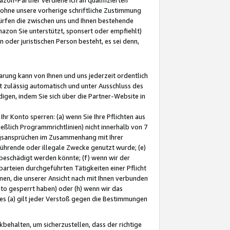
ohne unsere vorherige schriftliche Zustimmung
ürfen die zwischen uns und Ihnen bestehende
mazon Sie unterstützt, sponsert oder empfiehlt)
oder juristischen Person besteht, es sei denn,
arung kann von Ihnen und uns jederzeit ordentlich
t zulässig automatisch und unter Ausschluss des
gen, indem Sie sich über die Partner-Website in
hr Konto sperren: (a) wenn Sie Ihre Pflichten aus
eßlich Programmrichtlinien) nicht innerhalb von 7
ngsansprüchen im Zusammenhang mit Ihrer
ührende oder illegale Zwecke genutzt wurde; (e)
eschädigt werden könnte; (f) wenn wir der
rteien durchgeführten Tätigkeiten einer Pflicht
nen, die unserer Ansicht nach mit Ihnen verbunden
nto gesperrt haben) oder (h) wenn wir das
 (a) gilt jeder Verstoß gegen die Bestimmungen
ehalten, um sicherzustellen, dass der richtige