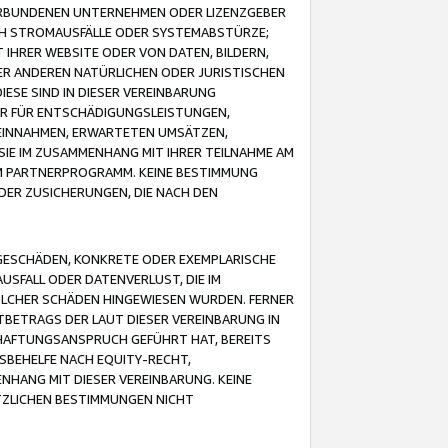
VERBUNDENEN UNTERNEHMEN ODER LIZENZGEBER
ICH STROMAUSFÄLLE ODER SYSTEMABSTÜRZE;
IHRER WEBSITE ODER VON DATEN, BILDERN,
ER ANDEREN NATÜRLICHEN ODER JURISTISCHEN
ESE SIND IN DIESER VEREINBARUNG
R FÜR ENTSCHÄDIGUNGSLEISTUNGEN,
EINNAHMEN, ERWARTETEN UMSÄTZEN,
SIE IM ZUSAMMENHANG MIT IHRER TEILNAHME AM
M PARTNERPROGRAMM. KEINE BESTIMMUNG
DER ZUSICHERUNGEN, DIE NACH DEN
GESCHÄDEN, KONKRETE ODER EXEMPLARISCHE
SFALL ODER DATENVERLUST, DIE IM
OLCHER SCHÄDEN HINGEWIESEN WURDEN. FERNER
BETRAGS DER LAUT DIESER VEREINBARUNG IN
HAFTUNGSANSPRUCH GEFÜHRT HAT, BEREITS
SBEHELFE NACH EQUITY-RECHT,
NHANG MIT DIESER VEREINBARUNG. KEINE
TZLICHEN BESTIMMUNGEN NICHT