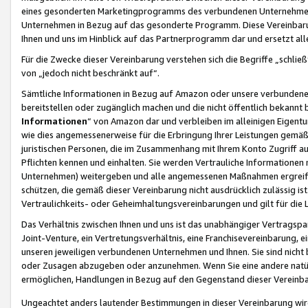
eines gesonderten Marketingprogramms des verbundenen Unternehmens
Unternehmen in Bezug auf das gesonderte Programm. Diese Vereinbarung
Ihnen und uns im Hinblick auf das Partnerprogramm dar und ersetzt al
Für die Zwecke dieser Vereinbarung verstehen sich die Begriffe „schließ
von „jedoch nicht beschränkt auf“.
Sämtliche Informationen in Bezug auf Amazon oder unsere verbunde
bereitstellen oder zugänglich machen und die nicht öffentlich bekannt bz
Informationen
“ von Amazon dar und verbleiben im alleinigen Eigent
wie dies angemessenerweise für die Erbringung Ihrer Leistungen gemäß d
juristischen Personen, die im Zusammenhang mit Ihrem Konto Zugriff au
Pflichten kennen und einhalten. Sie werden Vertrauliche Informationen 
Unternehmen) weitergeben und alle angemessenen Maßnahmen ergreifen
schützen, die gemäß dieser Vereinbarung nicht ausdrücklich zulässig is
Vertraulichkeits- oder Geheimhaltungsvereinbarungen und gilt für die
Das Verhältnis zwischen Ihnen und uns ist das unabhängiger Vertragspa
Joint-Venture, ein Vertretungsverhältnis, eine Franchisevereinbarung, 
unseren jeweiligen verbundenen Unternehmen und Ihnen. Sie sind ni
oder Zusagen abzugeben oder anzunehmen. Wenn Sie eine andere natürli
ermöglichen, Handlungen in Bezug auf den Gegenstand dieser Vereinbar
Ungeachtet anders lautender Bestimmungen in dieser Vereinbarung wird