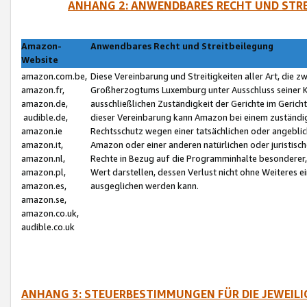
ANHANG 2: ANWENDBARES RECHT UND STRE
Amazon-
Anwendbares Recht und Streitbeilegung
Website
amazon.com.be,
Diese Vereinbarung und Streitigkeiten aller Art, die 
amazon.fr,
Großherzogtums Luxemburg unter Ausschluss seiner Kol
amazon.de,
ausschließlichen Zuständigkeit der Gerichte im Geri
audible.de,
dieser Vereinbarung kann Amazon bei einem zuständig
amazon.ie
Rechtsschutz wegen einer tatsächlichen oder angebli
amazon.it,
Amazon oder einer anderen natürlichen oder juristisc
amazon.nl,
Rechte in Bezug auf die Programminhalte besonderer,
amazon.pl,
Wert darstellen, dessen Verlust nicht ohne Weiteres e
amazon.es,
ausgeglichen werden kann.
amazon.se,
amazon.co.uk,
audible.co.uk
ANHANG 3: STEUERBESTIMMUNGEN FÜR DIE JEWEIL