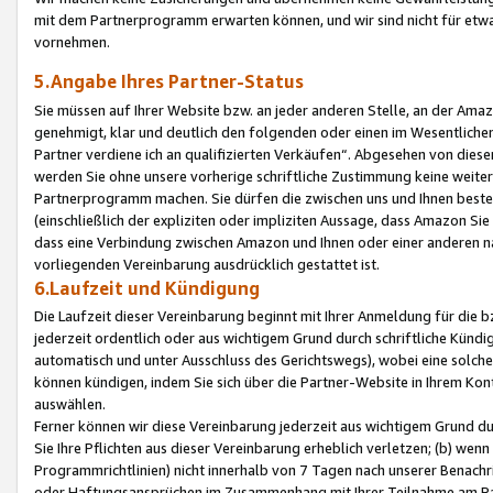
mit dem Partnerprogramm erwarten können, und wir sind nicht für etwa
vornehmen.
5.Angabe Ihres Partner-Status
Sie müssen auf Ihrer Website bzw. an jeder anderen Stelle, an der Am
genehmigt, klar und deutlich den folgenden oder einen im Wesentlichen
Partner verdiene ich an qualifizierten Verkäufen“. Abgesehen von die
werden Sie ohne unsere vorherige schriftliche Zustimmung keine weite
Partnerprogramm machen. Sie dürfen die zwischen uns und Ihnen best
(einschließlich der expliziten oder impliziten Aussage, dass Amazon Si
dass eine Verbindung zwischen Amazon und Ihnen oder einer anderen natü
vorliegenden Vereinbarung ausdrücklich gestattet ist.
6.Laufzeit und Kündigung
Die Laufzeit dieser Vereinbarung beginnt mit Ihrer Anmeldung für die 
jederzeit ordentlich oder aus wichtigem Grund durch schriftliche Kündi
automatisch und unter Ausschluss des Gerichtswegs), wobei eine solch
können kündigen, indem Sie sich über die Partner-Website in Ihrem Ko
auswählen.
Ferner können wir diese Vereinbarung jederzeit aus wichtigem Grund dur
Sie Ihre Pflichten aus dieser Vereinbarung erheblich verletzen; (b) wen
Programmrichtlinien) nicht innerhalb von 7 Tagen nach unserer Benachr
oder Haftungsansprüchen im Zusammenhang mit Ihrer Teilnahme am Pa