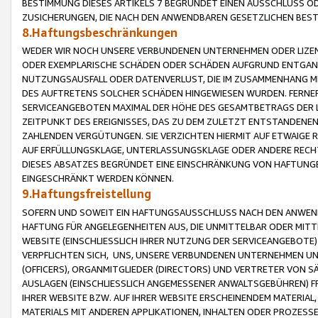
BESTIMMUNG DIESES ARTIKELS 7 BEGRÜNDET EINEN AUSSCHLUSS 
ZUSICHERUNGEN, DIE NACH DEN ANWENDBAREN GESETZLICHEN BE
8.Haftungsbeschränkungen
WEDER WIR NOCH UNSERE VERBUNDENEN UNTERNEHMEN ODER LIZEN
ODER EXEMPLARISCHE SCHÄDEN ODER SCHÄDEN AUFGRUND ENTGANG
NUTZUNGSAUSFALL ODER DATENVERLUST, DIE IM ZUSAMMENHANG MI
DES AUFTRETENS SOLCHER SCHÄDEN HINGEWIESEN WURDEN. FERN
SERVICEANGEBOTEN MAXIMAL DER HÖHE DES GESAMTBETRAGS DER 
ZEITPUNKT DES EREIGNISSES, DAS ZU DEM ZULETZT ENTSTANDENE
ZAHLENDEN VERGÜTUNGEN. SIE VERZICHTEN HIERMIT AUF ETWAIGE 
AUF ERFÜLLUNGSKLAGE, UNTERLASSUNGSKLAGE ODER ANDERE RECHT
DIESES ABSATZES BEGRÜNDET EINE EINSCHRÄNKUNG VON HAFTUNG
EINGESCHRÄNKT WERDEN KÖNNEN.
9.Haftungsfreistellung
SOFERN UND SOWEIT EIN HAFTUNGSAUSSCHLUSS NACH DEN ANWENDB
HAFTUNG FÜR ANGELEGENHEITEN AUS, DIE UNMITTELBAR ODER MITT
WEBSITE (EINSCHLIESSLICH IHRER NUTZUNG DER SERVICEANGEBOTE)
VERPFLICHTEN SICH, UNS, UNSERE VERBUNDENEN UNTERNEHMEN UN
(OFFICERS), ORGANMITGLIEDER (DIRECTORS) UND VERTRETER VON 
AUSLAGEN (EINSCHLIESSLICH ANGEMESSENER ANWALTSGEBÜHREN) FR
IHRER WEBSITE BZW. AUF IHRER WEBSITE ERSCHEINENDEM MATERIAL
MATERIALS MIT ANDEREN APPLIKATIONEN, INHALTEN ODER PROZESSE