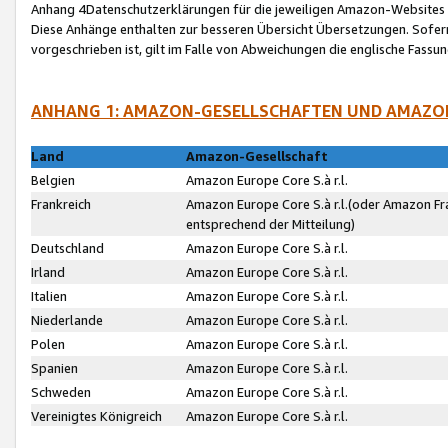
Anhang 4Datenschutzerklärungen für die jeweiligen Amazon-Websites
Diese Anhänge enthalten zur besseren Übersicht Übersetzungen. Sofe
vorgeschrieben ist, gilt im Falle von Abweichungen die englische Fass
ANHANG 1: AMAZON-GESELLSCHAFTEN UND AMAZO
Land
Amazon-Gesellschaft
Belgien
Amazon Europe Core S.à r.l.
Frankreich
Amazon Europe Core S.à r.l.(oder Amazon Fr
entsprechend der Mitteilung)
Deutschland
Amazon Europe Core S.à r.l.
Irland
Amazon Europe Core S.à r.l.
Italien
Amazon Europe Core S.à r.l.
Niederlande
Amazon Europe Core S.à r.l.
Polen
Amazon Europe Core S.à r.l.
Spanien
Amazon Europe Core S.à r.l.
Schweden
Amazon Europe Core S.à r.l.
Vereinigtes Königreich
Amazon Europe Core S.à r.l.