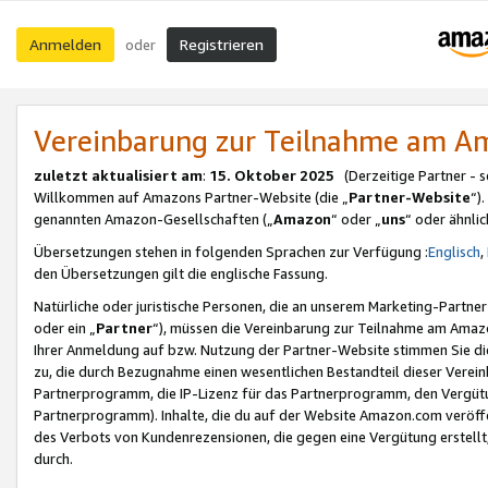
Anmelden
Registrieren
oder
Vereinbarung zur Teilnahme am 
zuletzt aktualisiert am
:
15. Oktober 2025
(Derzeitige Partner - 
Willkommen auf Amazons Partner-Website (die „
Partner-Website
“)
genannten Amazon-Gesellschaften („
Amazon
“ oder „
uns
“ oder ähnli
Übersetzungen stehen in folgenden Sprachen zur Verfügung :
Englisch
,
den Übersetzungen gilt die englische Fassung.
Natürliche oder juristische Personen, die an unserem Marketing-Partn
oder ein „
Partner
“), müssen die Vereinbarung zur Teilnahme am Ama
Ihrer Anmeldung auf bzw. Nutzung der Partner-Website stimmen Sie die
zu, die durch Bezugnahme einen wesentlichen Bestandteil dieser Verei
Partnerprogramm, die IP-Lizenz für das Partnerprogramm, den Vergütu
Partnerprogramm). Inhalte, die du auf der Website Amazon.com veröffe
des Verbots von Kundenrezensionen, die gegen eine Vergütung erstellt, 
durch.