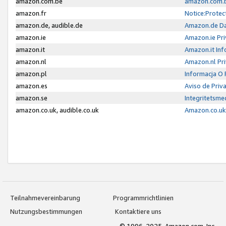
amazon.com.be
amazon.com.b
amazon.fr
Notice:Protec
amazon.de, audible.de
Amazon.de Da
amazon.ie
Amazon.ie Pri
amazon.it
Amazon.it Inf
amazon.nl
Amazon.nl Pri
amazon.pl
Informacja O
amazon.es
Aviso de Priv
amazon.se
Integritetsm
amazon.co.uk, audible.co.uk
Amazon.co.uk 
Teilnahmevereinbarung
Programmrichtlinien
Nutzungsbestimmungen
Kontaktiere uns