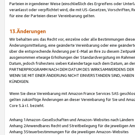
Parteien in irgendeiner Weise (einschließlich des Ergreifens oder Unt
veranlasst oder verpflichtet wird, die mit US-Gesetzen, Vorschriften,
für eine der Parteien dieser Vereinbarung gelten.
13.Änderungen
Wir behalten uns das Recht vor, einzelne oder alle Bestimmungen diese
Änderungsmitteilung, eine geänderte Vereinbarung oder eine geänderte 
über die entsprechende Änderung per E-Mail an Ihre zu diesem Zeitpun
ausgenommen etwaige Erhöhungen der Standardvergütung im Rahmen
Datum, jedoch frühestens sieben Kalendertage nach dem Datum, an de
PARTNERPROGRAMM NACH DEM DATUM DES WIRKSAMWERDENS DER Ä
WENN SIE MIT EINER ÄNDERUNG NICHT EINVERSTANDEN SIND, HABEN S
KÜNDIGEN.
Wenn Sie diese Vereinbarung mit Amazon France Services SAS geschlo
gelten zukünftige Änderungen an dieser Vereinbarung für Sie und Ama
Core S.à r.l. bezieht.
Anhang 1Amazon-Gesellschaften und Amazon-Websites nach Ländern
Anhang 2Anwendbares Recht und Streitbeilegung für die jeweiligen 
Anhang 3Steuerbestimmungen für die jeweiligen Amazon-Websites