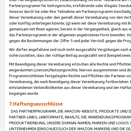
Partnerprogramm für betrügerische, irreführende oder illegale Zwecke
Amazon durch Sie oder Ihre Teilnahme am Partnerprogramm beschädig
dieser Vereinbarung oder den gemäß dieser Vereinbarung von den Vertr
oder künftig unterliegen könnte; (g) wenn wir diese Vereinbarung mit I
gemeinsam mit Ihnen agieren, bereits in der Vergangenheit, gleich aus
das Partnerprogramm in der allgemein angebotenen Form beenden. Vors
gegen die Bestimmungen der Ziffer 5 und jeder Verstoß gegen die Prog
Wir dürfen angefallene und noch nicht ausgezahlte Vergütungen nach 
sicherzustellen, dass der richtige Betrag ausgezahlt wird (beispielsw
Mit Beendigung dieser Vereinbarung erlöschen alle Rechte und Pflichte
eingeräumten Lizenzen/Nutzungsrechte; hiervon ausgenommen sind die in 
Programmrichtlinien festgelegten Rechte und Pflichten der Parteien sow
Vereinbarung, die nach Beendigung dieser Vereinbarung fortbestehen. D
entstandenen Verbindlichkeiten aus dieser Vereinbarung und der Haft
begangen wurde.
7.Haftungsausschlüsse
DAS PARTNERPROGRAMM, DIE AMAZON-WEBSITE, PRODUKTE UND DI
PARTNER-LINKS, LINKFORMATE, INHALTE, DIE ANWENDUNGSPROGR
PRODUKTWERBUNG, UNSERE DOMAIN-NAMEN, MARKEN UND LOGOS S
UNTERNEHMEN (EINSCHLIESSLICH DER AMAZON-MARKEN) UND DIE GE