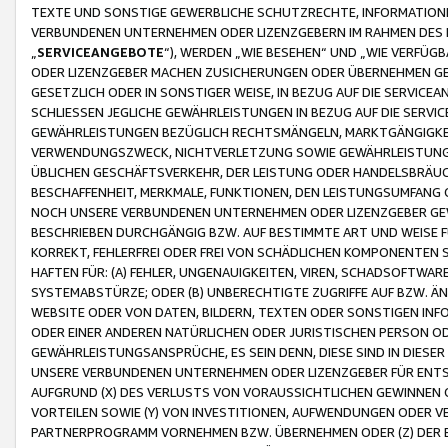
TEXTE UND SONSTIGE GEWERBLICHE SCHUTZRECHTE, INFORMATIONE
VERBUNDENEN UNTERNEHMEN ODER LIZENZGEBERN IM RAHMEN DES
„
SERVICEANGEBOTE
“), WERDEN „WIE BESEHEN“ UND „WIE VERFÜ
ODER LIZENZGEBER MACHEN ZUSICHERUNGEN ODER ÜBERNEHMEN GEW
GESETZLICH ODER IN SONSTIGER WEISE, IN BEZUG AUF DIE SERVI
SCHLIESSEN JEGLICHE GEWÄHRLEISTUNGEN IN BEZUG AUF DIE SERVI
GEWÄHRLEISTUNGEN BEZÜGLICH RECHTSMÄNGELN, MARKTGÄNGIGKEIT
VERWENDUNGSZWECK, NICHTVERLETZUNG SOWIE GEWÄHRLEISTUNGEN 
ÜBLICHEN GESCHÄFTSVERKEHR, DER LEISTUNG ODER HANDELSBRÄUCH
BESCHAFFENHEIT, MERKMALE, FUNKTIONEN, DEN LEISTUNGSUMFANG 
NOCH UNSERE VERBUNDENEN UNTERNEHMEN ODER LIZENZGEBER GEWÄ
BESCHRIEBEN DURCHGÄNGIG BZW. AUF BESTIMMTE ART UND WEISE
KORREKT, FEHLERFREI ODER FREI VON SCHÄDLICHEN KOMPONENTEN
HAFTEN FÜR: (A) FEHLER, UNGENAUIGKEITEN, VIREN, SCHADSOFTW
SYSTEMABSTÜRZE; ODER (B) UNBERECHTIGTE ZUGRIFFE AUF BZW. 
WEBSITE ODER VON DATEN, BILDERN, TEXTEN ODER SONSTIGEN INF
ODER EINER ANDEREN NATÜRLICHEN ODER JURISTISCHEN PERSON OD
GEWÄHRLEISTUNGSANSPRÜCHE, ES SEIN DENN, DIESE SIND IN DIES
UNSERE VERBUNDENEN UNTERNEHMEN ODER LIZENZGEBER FÜR EN
AUFGRUND (X) DES VERLUSTS VON VORAUSSICHTLICHEN GEWINNEN
VORTEILEN SOWIE (Y) VON INVESTITIONEN, AUFWENDUNGEN ODER VE
PARTNERPROGRAMM VORNEHMEN BZW. ÜBERNEHMEN ODER (Z) DER 