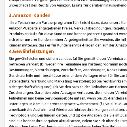
unbeschadet des Rechts von Amazon, Ersatz für darüber hinausgehen
3.Amazon-Kunden
Ihre Teilnahme am Partnerprogramm führt nicht dazu, dass unsere Kun
Amazon-Website angegebenen Preise, Verkaufsbedingungen, Regeln, Ri
Produktverkäufe für diese Kunden und können jederzeit geändert werde
sich einer unserer Kunden in einer Angelegenheit an Sie wenden, die 
Kunden mitteilen, dass er für Kundenservice-Fragen den auf der Ama
4.Gewährleistungen
Sie gewährleisten und sichern zu, dass (a) Sie gemäß dieser Vereinba
betreiben werden; (b) weder Ihre Teilnahme am Partnerprogramm noch d
Bestimmungen, Verordnungen, Vorschriften, Anordnungen, Konzessionen,
Gerichtsurteile und -beschlüsse oder andere Auflagen einer für Sie zu
Datenschutz, Werbung und Marketing) verstoßen; (c) Sie rechtswirksam 
nicht geschäftsfähig sind); (d) Sie den Nutzen der Teilnahme am Partne
Zusicherungen, Garantien oder Aussagen verlassen, die in dieser Verein
teilnehmen und keine Serviceangebote nutzen, wenn Sie US-Handelssa
unterliegen, in dem Sie Serviceangebote wahrnehmen; (f) Sie alle US
amerikanische Ausfuhr- und Wiederausfuhrbeschränkungen einhalten, 
Technologie und Leistungen gelten, und (g) die Angaben, die Sie im 
sind. Sie können Ihre Angaben aktualisieren, indem Sie sich über die 
Wir machen keine Zusicherungen und übernehmen keine Gewährleistun