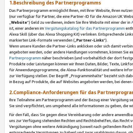
1.Beschreibung des Partnerprogramms
Das Partnerprogramm ermöglicht Ihnen, mit Ihrer Website, Ihren nutzer
(nur verfügbar für Partner, die eine Partner-ID für die Amazon UK We
„
Website
“) Geld zu verdienen, indem Sie Ihre Website mit einer der in
ist, einer anderen im
Vergütungskatalog für das Partnerprogramm
enth
Alexa Skill (über das Alexa Shopping Kit) verlinken. Entsprechende Lin
markierten Link-Formate verwenden („
Partner-Links
“).
Wenn unsere Kunden die Partner-Links anklicken oder sich damit verbi
angeboten werden, oder andere Handlungen vornehmen, können Sie eine
Partnerprogramm
näher beschrieben (und vorbehaltlich der dort festg
Produkte oder Leistungen können wir Ihnen Daten, Bilder, Texte, Linkfo
für Anwendungsprogramme, die Alexa-Funktionalität und weitere Inf
zur Verfügung stellen. Der Begriff „Programminhalte“ bezieht sich dabe
in Bezug auf Produkte, die auf Websites angeboten werden, bei denen 
2.Compliance-Anforderungen für das Partnerprog
Ihre Teilnahme am Partnerprogramm und der Bezug einer Vergütung setz
Sie sind verpflichtet, uns umgehend alle Informationen zu geben, die w
Für den Fall, dass Sie gegen diese Vereinbarung oder andere anwendba
uns zur Verfügung stehenden Rechten und Rechtsbehelfen, das Recht vo
Vergütungen ohne weitere Ankündigung (soweit nach geltendem Recht z
entsprechende Vergütungen zu haben) und zwar unabhängig davon, ob 