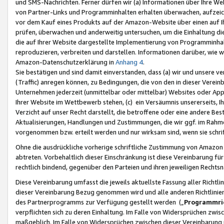
und SMS-Nachrichten. Ferner dürfen wir (a) Informationen über Ihre We
von Partner-Links und Programminhalten erhalten überwachen, aufzei
vor dem Kauf eines Produkts auf der Amazon-Website über einen auf Ih
prüfen, überwachen und anderweitig untersuchen, um die Einhaltung dies
die auf Ihrer Website dargestellte Implementierung von Programminhalt
reproduzieren, verbreiten und darstellen. Informationen darüber, wie w
Amazon-Datenschutzerklärung in
Anhang 4
.
Sie bestätigen und sind damit einverstanden, dass (a) wir und unsere 
(Traffic) anregen können, zu Bedingungen, die von den in dieser Vere
Unternehmen jederzeit (unmittelbar oder mittelbar) Websites oder Appl
Ihrer Website im Wettbewerb stehen, (c) ein Versäumnis unsererseits, I
Verzicht auf unser Recht darstellt, die betroffene oder eine andere B
Aktualisierungen, Handlungen und Zustimmungen, die wir ggf. im Rahme
vorgenommen bzw. erteilt werden und nur wirksam sind, wenn sie schri
Ohne die ausdrückliche vorherige schriftliche Zustimmung von Amazon
abtreten. Vorbehaltlich dieser Einschränkung ist diese Vereinbarung f
rechtlich bindend, gegenüber den Parteien und ihren jeweiligen Rech
Diese Vereinbarung umfasst die jeweils aktuellste Fassung aller Richtli
dieser Vereinbarung Bezug genommen wird und alle anderen Richtlinie
des Partnerprogramms zur Verfügung gestellt werden („
Programmric
verpflichten sich zu deren Einhaltung. Im Falle von Widersprüchen zwi
maßgeblich. Im Falle von Widersprüchen zwischen dieser Vereinbarun