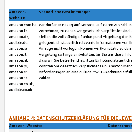
Amazon-
Steuerliche Bestimmungen
Website
amazon.com.be,
Wir dürfen in Bezug auf Beträge, auf deren Auszahlun
amazon.fr,
vornehmen, zu denen wir gesetzlich verpflichtet sind
amazon.de,
stellen die vollständige Zahlung und Abgeltung der 
audible.de,
gelegentlich steuerlich relevante Informationen von I
amazon.ie
Anfrage nicht vorlegen, können wir (kumulativ zu de
amazon.it,
Vergütung so lange einbehalten, bis Sie uns diese Inf
amazon.nl,
dass wir Sie betreffend nicht zur Einholung steuerlich 
amazon.pl,
könnten Sie gesetzlich verpflichtet sein, Amazon Meh
amazon.es,
Anforderungen an eine gültige MwSt.-Rechnung erfüllt
amazon.se,
zahlen.
amazon.co.uk,
audible.co.uk
ANHANG 4: DATENSCHUTZERKLÄRUNG FÜR DIE JEWE
Amazon-Website
Datenschutz