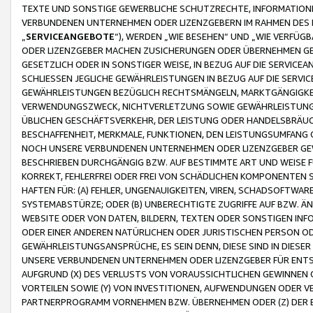
TEXTE UND SONSTIGE GEWERBLICHE SCHUTZRECHTE, INFORMATIONE
VERBUNDENEN UNTERNEHMEN ODER LIZENZGEBERN IM RAHMEN DES
„
SERVICEANGEBOTE
“), WERDEN „WIE BESEHEN“ UND „WIE VERFÜ
ODER LIZENZGEBER MACHEN ZUSICHERUNGEN ODER ÜBERNEHMEN GEW
GESETZLICH ODER IN SONSTIGER WEISE, IN BEZUG AUF DIE SERVI
SCHLIESSEN JEGLICHE GEWÄHRLEISTUNGEN IN BEZUG AUF DIE SERVI
GEWÄHRLEISTUNGEN BEZÜGLICH RECHTSMÄNGELN, MARKTGÄNGIGKEIT
VERWENDUNGSZWECK, NICHTVERLETZUNG SOWIE GEWÄHRLEISTUNGEN 
ÜBLICHEN GESCHÄFTSVERKEHR, DER LEISTUNG ODER HANDELSBRÄUCH
BESCHAFFENHEIT, MERKMALE, FUNKTIONEN, DEN LEISTUNGSUMFANG 
NOCH UNSERE VERBUNDENEN UNTERNEHMEN ODER LIZENZGEBER GEWÄ
BESCHRIEBEN DURCHGÄNGIG BZW. AUF BESTIMMTE ART UND WEISE
KORREKT, FEHLERFREI ODER FREI VON SCHÄDLICHEN KOMPONENTEN
HAFTEN FÜR: (A) FEHLER, UNGENAUIGKEITEN, VIREN, SCHADSOFTW
SYSTEMABSTÜRZE; ODER (B) UNBERECHTIGTE ZUGRIFFE AUF BZW. 
WEBSITE ODER VON DATEN, BILDERN, TEXTEN ODER SONSTIGEN INF
ODER EINER ANDEREN NATÜRLICHEN ODER JURISTISCHEN PERSON OD
GEWÄHRLEISTUNGSANSPRÜCHE, ES SEIN DENN, DIESE SIND IN DIES
UNSERE VERBUNDENEN UNTERNEHMEN ODER LIZENZGEBER FÜR EN
AUFGRUND (X) DES VERLUSTS VON VORAUSSICHTLICHEN GEWINNEN
VORTEILEN SOWIE (Y) VON INVESTITIONEN, AUFWENDUNGEN ODER VE
PARTNERPROGRAMM VORNEHMEN BZW. ÜBERNEHMEN ODER (Z) DER 