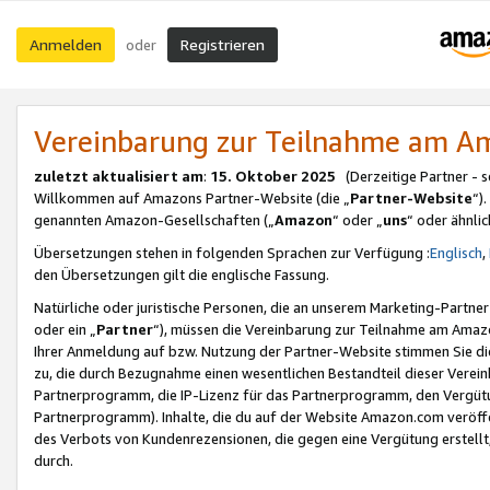
Anmelden
Registrieren
oder
Vereinbarung zur Teilnahme am 
zuletzt aktualisiert am
:
15. Oktober 2025
(Derzeitige Partner - 
Willkommen auf Amazons Partner-Website (die „
Partner-Website
“)
genannten Amazon-Gesellschaften („
Amazon
“ oder „
uns
“ oder ähnli
Übersetzungen stehen in folgenden Sprachen zur Verfügung :
Englisch
,
den Übersetzungen gilt die englische Fassung.
Natürliche oder juristische Personen, die an unserem Marketing-Partn
oder ein „
Partner
“), müssen die Vereinbarung zur Teilnahme am Ama
Ihrer Anmeldung auf bzw. Nutzung der Partner-Website stimmen Sie die
zu, die durch Bezugnahme einen wesentlichen Bestandteil dieser Verei
Partnerprogramm, die IP-Lizenz für das Partnerprogramm, den Vergütu
Partnerprogramm). Inhalte, die du auf der Website Amazon.com veröffe
des Verbots von Kundenrezensionen, die gegen eine Vergütung erstellt, 
durch.