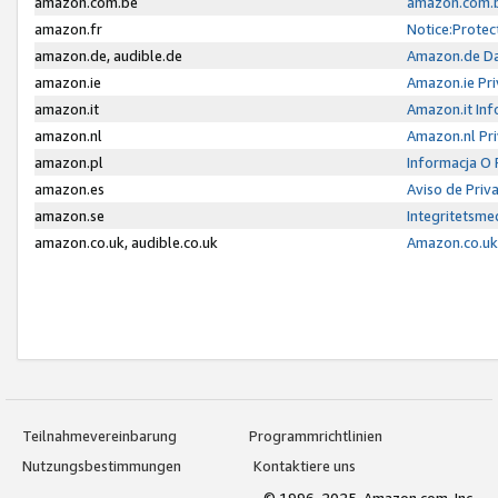
amazon.com.be
amazon.com.b
amazon.fr
Notice:Protec
amazon.de, audible.de
Amazon.de Da
amazon.ie
Amazon.ie Pri
amazon.it
Amazon.it Inf
amazon.nl
Amazon.nl Pri
amazon.pl
Informacja O
amazon.es
Aviso de Priv
amazon.se
Integritetsm
amazon.co.uk, audible.co.uk
Amazon.co.uk 
Teilnahmevereinbarung
Programmrichtlinien
Nutzungsbestimmungen
Kontaktiere uns