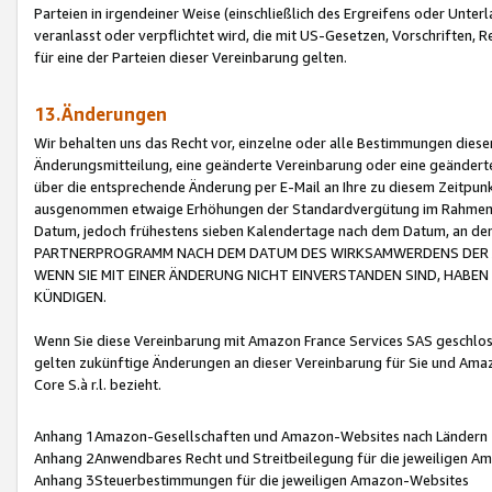
Parteien in irgendeiner Weise (einschließlich des Ergreifens oder Unt
veranlasst oder verpflichtet wird, die mit US-Gesetzen, Vorschriften,
für eine der Parteien dieser Vereinbarung gelten.
13.Änderungen
Wir behalten uns das Recht vor, einzelne oder alle Bestimmungen diese
Änderungsmitteilung, eine geänderte Vereinbarung oder eine geänderte 
über die entsprechende Änderung per E-Mail an Ihre zu diesem Zeitpun
ausgenommen etwaige Erhöhungen der Standardvergütung im Rahmen
Datum, jedoch frühestens sieben Kalendertage nach dem Datum, an de
PARTNERPROGRAMM NACH DEM DATUM DES WIRKSAMWERDENS DER Ä
WENN SIE MIT EINER ÄNDERUNG NICHT EINVERSTANDEN SIND, HABEN S
KÜNDIGEN.
Wenn Sie diese Vereinbarung mit Amazon France Services SAS geschlo
gelten zukünftige Änderungen an dieser Vereinbarung für Sie und Ama
Core S.à r.l. bezieht.
Anhang 1Amazon-Gesellschaften und Amazon-Websites nach Ländern
Anhang 2Anwendbares Recht und Streitbeilegung für die jeweiligen 
Anhang 3Steuerbestimmungen für die jeweiligen Amazon-Websites