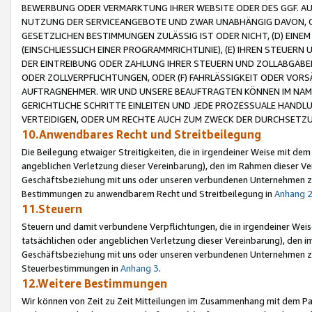
BEWERBUNG ODER VERMARKTUNG IHRER WEBSITE ODER DES GGF. AUF 
NUTZUNG DER SERVICEANGEBOTE UND ZWAR UNABHÄNGIG DAVON, O
GESETZLICHEN BESTIMMUNGEN ZULÄSSIG IST ODER NICHT, (D) EINE
(EINSCHLIESSLICH EINER PROGRAMMRICHTLINIE), (E) IHREN STEUER
DER EINTREIBUNG ODER ZAHLUNG IHRER STEUERN UND ZOLLABGAB
ODER ZOLLVERPFLICHTUNGEN, ODER (F) FAHRLÄSSIGKEIT ODER VORS
AUFTRAGNEHMER. WIR UND UNSERE BEAUFTRAGTEN KÖNNEN IM NAME
GERICHTLICHE SCHRITTE EINLEITEN UND JEDE PROZESSUALE HAND
VERTEIDIGEN, ODER UM RECHTE AUCH ZUM ZWECK DER DURCHSETZU
10.Anwendbares Recht und Streitbeilegung
Die Beilegung etwaiger Streitigkeiten, die in irgendeiner Weise mit de
angeblichen Verletzung dieser Vereinbarung), den im Rahmen dieser Ve
Geschäftsbeziehung mit uns oder unseren verbundenen Unternehmen zu
Bestimmungen zu anwendbarem Recht und Streitbeilegung in
Anhang 
11.Steuern
Steuern und damit verbundene Verpflichtungen, die in irgendeiner Wei
tatsächlichen oder angeblichen Verletzung dieser Vereinbarung), den 
Geschäftsbeziehung mit uns oder unseren verbundenen Unternehmen z
Steuerbestimmungen in
Anhang 3
.
12.Weitere Bestimmungen
Wir können von Zeit zu Zeit Mitteilungen im Zusammenhang mit dem Par