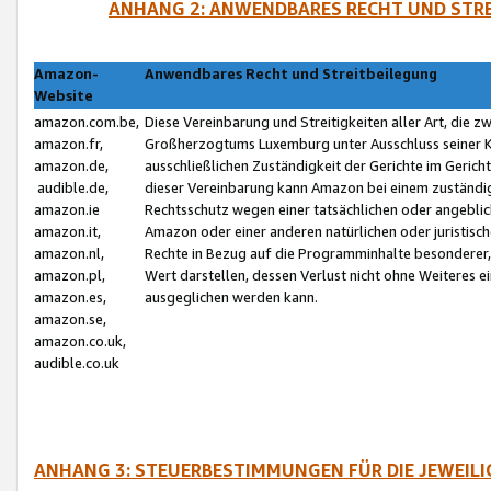
ANHANG 2: ANWENDBARES RECHT UND STRE
Amazon-
Anwendbares Recht und Streitbeilegung
Website
amazon.com.be,
Diese Vereinbarung und Streitigkeiten aller Art, die 
amazon.fr,
Großherzogtums Luxemburg unter Ausschluss seiner Kol
amazon.de,
ausschließlichen Zuständigkeit der Gerichte im Geri
audible.de,
dieser Vereinbarung kann Amazon bei einem zuständig
amazon.ie
Rechtsschutz wegen einer tatsächlichen oder angebli
amazon.it,
Amazon oder einer anderen natürlichen oder juristisc
amazon.nl,
Rechte in Bezug auf die Programminhalte besonderer,
amazon.pl,
Wert darstellen, dessen Verlust nicht ohne Weiteres e
amazon.es,
ausgeglichen werden kann.
amazon.se,
amazon.co.uk,
audible.co.uk
ANHANG 3: STEUERBESTIMMUNGEN FÜR DIE JEWEIL