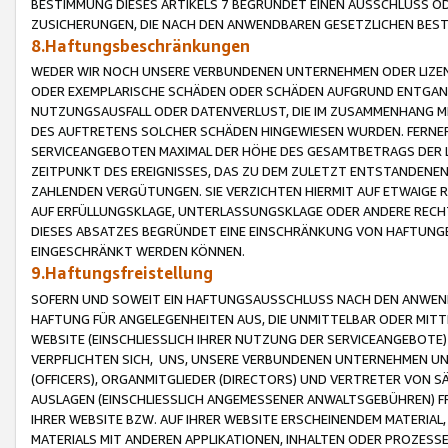
BESTIMMUNG DIESES ARTIKELS 7 BEGRÜNDET EINEN AUSSCHLUSS 
ZUSICHERUNGEN, DIE NACH DEN ANWENDBAREN GESETZLICHEN BE
8.Haftungsbeschränkungen
WEDER WIR NOCH UNSERE VERBUNDENEN UNTERNEHMEN ODER LIZEN
ODER EXEMPLARISCHE SCHÄDEN ODER SCHÄDEN AUFGRUND ENTGANG
NUTZUNGSAUSFALL ODER DATENVERLUST, DIE IM ZUSAMMENHANG MI
DES AUFTRETENS SOLCHER SCHÄDEN HINGEWIESEN WURDEN. FERN
SERVICEANGEBOTEN MAXIMAL DER HÖHE DES GESAMTBETRAGS DER 
ZEITPUNKT DES EREIGNISSES, DAS ZU DEM ZULETZT ENTSTANDENE
ZAHLENDEN VERGÜTUNGEN. SIE VERZICHTEN HIERMIT AUF ETWAIGE 
AUF ERFÜLLUNGSKLAGE, UNTERLASSUNGSKLAGE ODER ANDERE RECHT
DIESES ABSATZES BEGRÜNDET EINE EINSCHRÄNKUNG VON HAFTUNG
EINGESCHRÄNKT WERDEN KÖNNEN.
9.Haftungsfreistellung
SOFERN UND SOWEIT EIN HAFTUNGSAUSSCHLUSS NACH DEN ANWENDB
HAFTUNG FÜR ANGELEGENHEITEN AUS, DIE UNMITTELBAR ODER MITT
WEBSITE (EINSCHLIESSLICH IHRER NUTZUNG DER SERVICEANGEBOTE)
VERPFLICHTEN SICH, UNS, UNSERE VERBUNDENEN UNTERNEHMEN UN
(OFFICERS), ORGANMITGLIEDER (DIRECTORS) UND VERTRETER VON 
AUSLAGEN (EINSCHLIESSLICH ANGEMESSENER ANWALTSGEBÜHREN) FR
IHRER WEBSITE BZW. AUF IHRER WEBSITE ERSCHEINENDEM MATERIAL
MATERIALS MIT ANDEREN APPLIKATIONEN, INHALTEN ODER PROZESSE