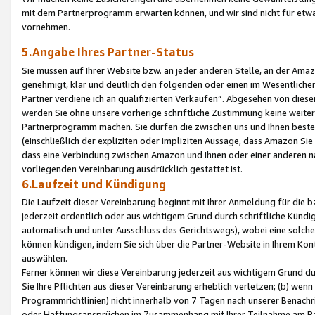
mit dem Partnerprogramm erwarten können, und wir sind nicht für etwa
vornehmen.
5.Angabe Ihres Partner-Status
Sie müssen auf Ihrer Website bzw. an jeder anderen Stelle, an der Am
genehmigt, klar und deutlich den folgenden oder einen im Wesentlichen
Partner verdiene ich an qualifizierten Verkäufen“. Abgesehen von die
werden Sie ohne unsere vorherige schriftliche Zustimmung keine weite
Partnerprogramm machen. Sie dürfen die zwischen uns und Ihnen best
(einschließlich der expliziten oder impliziten Aussage, dass Amazon Si
dass eine Verbindung zwischen Amazon und Ihnen oder einer anderen natü
vorliegenden Vereinbarung ausdrücklich gestattet ist.
6.Laufzeit und Kündigung
Die Laufzeit dieser Vereinbarung beginnt mit Ihrer Anmeldung für die 
jederzeit ordentlich oder aus wichtigem Grund durch schriftliche Kündi
automatisch und unter Ausschluss des Gerichtswegs), wobei eine solch
können kündigen, indem Sie sich über die Partner-Website in Ihrem Ko
auswählen.
Ferner können wir diese Vereinbarung jederzeit aus wichtigem Grund dur
Sie Ihre Pflichten aus dieser Vereinbarung erheblich verletzen; (b) wen
Programmrichtlinien) nicht innerhalb von 7 Tagen nach unserer Benachr
oder Haftungsansprüchen im Zusammenhang mit Ihrer Teilnahme am Pa