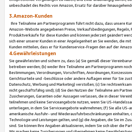
unbeschadet des Rechts von Amazon, Ersatz für darüber hinausgehen
3.Amazon-Kunden
Ihre Teilnahme am Partnerprogramm führt nicht dazu, dass unsere Kun
Amazon-Website angegebenen Preise, Verkaufsbedingungen, Regeln, Ri
Produktverkäufe für diese Kunden und können jederzeit geändert werde
sich einer unserer Kunden in einer Angelegenheit an Sie wenden, die 
Kunden mitteilen, dass er für Kundenservice-Fragen den auf der Ama
4.Gewährleistungen
Sie gewährleisten und sichern zu, dass (a) Sie gemäß dieser Vereinba
betreiben werden; (b) weder Ihre Teilnahme am Partnerprogramm noch d
Bestimmungen, Verordnungen, Vorschriften, Anordnungen, Konzessionen,
Gerichtsurteile und -beschlüsse oder andere Auflagen einer für Sie zu
Datenschutz, Werbung und Marketing) verstoßen; (c) Sie rechtswirksam 
nicht geschäftsfähig sind); (d) Sie den Nutzen der Teilnahme am Partne
Zusicherungen, Garantien oder Aussagen verlassen, die in dieser Verein
teilnehmen und keine Serviceangebote nutzen, wenn Sie US-Handelssa
unterliegen, in dem Sie Serviceangebote wahrnehmen; (f) Sie alle US
amerikanische Ausfuhr- und Wiederausfuhrbeschränkungen einhalten, 
Technologie und Leistungen gelten, und (g) die Angaben, die Sie im 
sind. Sie können Ihre Angaben aktualisieren, indem Sie sich über die 
Wir machen keine Zusicherungen und übernehmen keine Gewährleistun