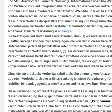
und SMS-Nachrichten. Ferner dürfen wir (a) Informationen über Ihre We
von Partner-Links und Programminhalten erhalten überwachen, aufzei
vor dem Kauf eines Produkts auf der Amazon-Website über einen auf Ih
prüfen, überwachen und anderweitig untersuchen, um die Einhaltung dies
die auf Ihrer Website dargestellte Implementierung von Programminhalt
reproduzieren, verbreiten und darstellen. Informationen darüber, wie w
Amazon-Datenschutzerklärung in
Anhang 4
.
Sie bestätigen und sind damit einverstanden, dass (a) wir und unsere 
(Traffic) anregen können, zu Bedingungen, die von den in dieser Vere
Unternehmen jederzeit (unmittelbar oder mittelbar) Websites oder Appl
Ihrer Website im Wettbewerb stehen, (c) ein Versäumnis unsererseits, I
Verzicht auf unser Recht darstellt, die betroffene oder eine andere B
Aktualisierungen, Handlungen und Zustimmungen, die wir ggf. im Rahme
vorgenommen bzw. erteilt werden und nur wirksam sind, wenn sie schri
Ohne die ausdrückliche vorherige schriftliche Zustimmung von Amazon
abtreten. Vorbehaltlich dieser Einschränkung ist diese Vereinbarung f
rechtlich bindend, gegenüber den Parteien und ihren jeweiligen Rech
Diese Vereinbarung umfasst die jeweils aktuellste Fassung aller Richtli
dieser Vereinbarung Bezug genommen wird und alle anderen Richtlinie
des Partnerprogramms zur Verfügung gestellt werden („
Programmric
verpflichten sich zu deren Einhaltung. Im Falle von Widersprüchen zwi
maßgeblich. Im Falle von Widersprüchen zwischen dieser Vereinbarun