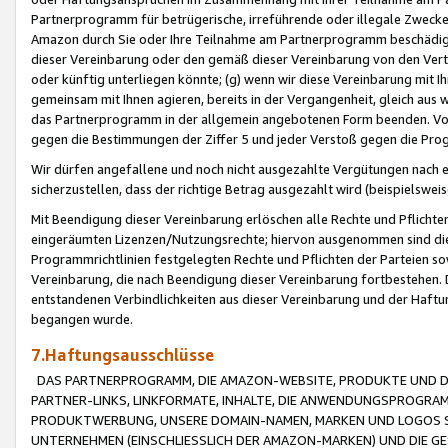
Partnerprogramm für betrügerische, irreführende oder illegale Zwecke
Amazon durch Sie oder Ihre Teilnahme am Partnerprogramm beschädig
dieser Vereinbarung oder den gemäß dieser Vereinbarung von den Vertr
oder künftig unterliegen könnte; (g) wenn wir diese Vereinbarung mit I
gemeinsam mit Ihnen agieren, bereits in der Vergangenheit, gleich aus
das Partnerprogramm in der allgemein angebotenen Form beenden. Vors
gegen die Bestimmungen der Ziffer 5 und jeder Verstoß gegen die Prog
Wir dürfen angefallene und noch nicht ausgezahlte Vergütungen nach 
sicherzustellen, dass der richtige Betrag ausgezahlt wird (beispielsw
Mit Beendigung dieser Vereinbarung erlöschen alle Rechte und Pflichte
eingeräumten Lizenzen/Nutzungsrechte; hiervon ausgenommen sind die in 
Programmrichtlinien festgelegten Rechte und Pflichten der Parteien sow
Vereinbarung, die nach Beendigung dieser Vereinbarung fortbestehen. D
entstandenen Verbindlichkeiten aus dieser Vereinbarung und der Haft
begangen wurde.
7.Haftungsausschlüsse
DAS PARTNERPROGRAMM, DIE AMAZON-WEBSITE, PRODUKTE UND DI
PARTNER-LINKS, LINKFORMATE, INHALTE, DIE ANWENDUNGSPROGR
PRODUKTWERBUNG, UNSERE DOMAIN-NAMEN, MARKEN UND LOGOS S
UNTERNEHMEN (EINSCHLIESSLICH DER AMAZON-MARKEN) UND DIE GE