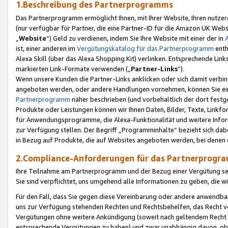
1.Beschreibung des Partnerprogramms
Das Partnerprogramm ermöglicht Ihnen, mit Ihrer Website, Ihren nutzer
(nur verfügbar für Partner, die eine Partner-ID für die Amazon UK We
„
Website
“) Geld zu verdienen, indem Sie Ihre Website mit einer der in
ist, einer anderen im
Vergütungskatalog für das Partnerprogramm
enth
Alexa Skill (über das Alexa Shopping Kit) verlinken. Entsprechende Lin
markierten Link-Formate verwenden („
Partner-Links
“).
Wenn unsere Kunden die Partner-Links anklicken oder sich damit verbi
angeboten werden, oder andere Handlungen vornehmen, können Sie eine
Partnerprogramm
näher beschrieben (und vorbehaltlich der dort festg
Produkte oder Leistungen können wir Ihnen Daten, Bilder, Texte, Linkfo
für Anwendungsprogramme, die Alexa-Funktionalität und weitere Inf
zur Verfügung stellen. Der Begriff „Programminhalte“ bezieht sich dabe
in Bezug auf Produkte, die auf Websites angeboten werden, bei denen 
2.Compliance-Anforderungen für das Partnerprog
Ihre Teilnahme am Partnerprogramm und der Bezug einer Vergütung setz
Sie sind verpflichtet, uns umgehend alle Informationen zu geben, die w
Für den Fall, dass Sie gegen diese Vereinbarung oder andere anwendba
uns zur Verfügung stehenden Rechten und Rechtsbehelfen, das Recht vo
Vergütungen ohne weitere Ankündigung (soweit nach geltendem Recht z
entsprechende Vergütungen zu haben) und zwar unabhängig davon, ob 