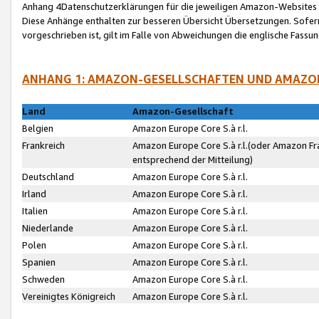
Anhang 4Datenschutzerklärungen für die jeweiligen Amazon-Websites
Diese Anhänge enthalten zur besseren Übersicht Übersetzungen. Sofe
vorgeschrieben ist, gilt im Falle von Abweichungen die englische Fass
ANHANG 1: AMAZON-GESELLSCHAFTEN UND AMAZO
Land
Amazon-Gesellschaft
Belgien
Amazon Europe Core S.à r.l.
Frankreich
Amazon Europe Core S.à r.l.(oder Amazon Fr
entsprechend der Mitteilung)
Deutschland
Amazon Europe Core S.à r.l.
Irland
Amazon Europe Core S.à r.l.
Italien
Amazon Europe Core S.à r.l.
Niederlande
Amazon Europe Core S.à r.l.
Polen
Amazon Europe Core S.à r.l.
Spanien
Amazon Europe Core S.à r.l.
Schweden
Amazon Europe Core S.à r.l.
Vereinigtes Königreich
Amazon Europe Core S.à r.l.