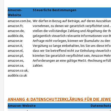
Amazon-
Steuerliche Bestimmungen
Website
amazon.com.be,
Wir dürfen in Bezug auf Beträge, auf deren Auszahlun
amazon.fr,
vornehmen, zu denen wir gesetzlich verpflichtet sind
amazon.de,
stellen die vollständige Zahlung und Abgeltung der 
audible.de,
gelegentlich steuerlich relevante Informationen von I
amazon.ie
Anfrage nicht vorlegen, können wir (kumulativ zu de
amazon.it,
Vergütung so lange einbehalten, bis Sie uns diese Inf
amazon.nl,
dass wir Sie betreffend nicht zur Einholung steuerlich 
amazon.pl,
könnten Sie gesetzlich verpflichtet sein, Amazon Meh
amazon.es,
Anforderungen an eine gültige MwSt.-Rechnung erfüllt
amazon.se,
zahlen.
amazon.co.uk,
audible.co.uk
ANHANG 4: DATENSCHUTZERKLÄRUNG FÜR DIE JEWE
Amazon-Website
Datenschutz