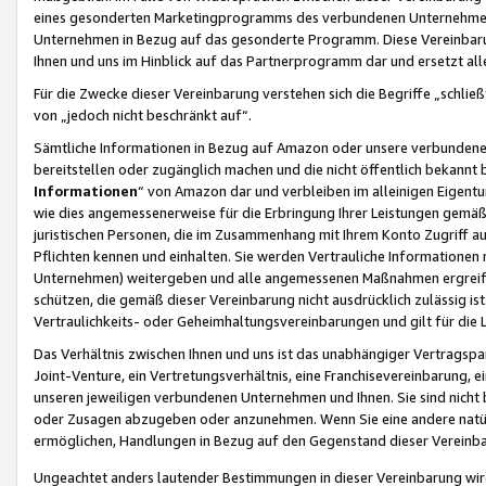
eines gesonderten Marketingprogramms des verbundenen Unternehmens
Unternehmen in Bezug auf das gesonderte Programm. Diese Vereinbarung
Ihnen und uns im Hinblick auf das Partnerprogramm dar und ersetzt al
Für die Zwecke dieser Vereinbarung verstehen sich die Begriffe „schließ
von „jedoch nicht beschränkt auf“.
Sämtliche Informationen in Bezug auf Amazon oder unsere verbunde
bereitstellen oder zugänglich machen und die nicht öffentlich bekannt bz
Informationen
“ von Amazon dar und verbleiben im alleinigen Eigent
wie dies angemessenerweise für die Erbringung Ihrer Leistungen gemäß d
juristischen Personen, die im Zusammenhang mit Ihrem Konto Zugriff au
Pflichten kennen und einhalten. Sie werden Vertrauliche Informationen 
Unternehmen) weitergeben und alle angemessenen Maßnahmen ergreifen
schützen, die gemäß dieser Vereinbarung nicht ausdrücklich zulässig is
Vertraulichkeits- oder Geheimhaltungsvereinbarungen und gilt für die
Das Verhältnis zwischen Ihnen und uns ist das unabhängiger Vertragspa
Joint-Venture, ein Vertretungsverhältnis, eine Franchisevereinbarung, 
unseren jeweiligen verbundenen Unternehmen und Ihnen. Sie sind ni
oder Zusagen abzugeben oder anzunehmen. Wenn Sie eine andere natürli
ermöglichen, Handlungen in Bezug auf den Gegenstand dieser Vereinbar
Ungeachtet anders lautender Bestimmungen in dieser Vereinbarung wird