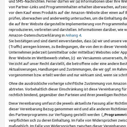
und SMS-Nachrichten. Ferner dürfen wir (a) Informationen über Ihre We
von Partner-Links und Programminhalten erhalten überwachen, aufzei
vor dem Kauf eines Produkts auf der Amazon-Website über einen auf Ih
prüfen, überwachen und anderweitig untersuchen, um die Einhaltung dies
die auf Ihrer Website dargestellte Implementierung von Programminhalt
reproduzieren, verbreiten und darstellen. Informationen darüber, wie w
Amazon-Datenschutzerklärung in
Anhang 4
.
Sie bestätigen und sind damit einverstanden, dass (a) wir und unsere 
(Traffic) anregen können, zu Bedingungen, die von den in dieser Vere
Unternehmen jederzeit (unmittelbar oder mittelbar) Websites oder Appl
Ihrer Website im Wettbewerb stehen, (c) ein Versäumnis unsererseits, I
Verzicht auf unser Recht darstellt, die betroffene oder eine andere B
Aktualisierungen, Handlungen und Zustimmungen, die wir ggf. im Rahme
vorgenommen bzw. erteilt werden und nur wirksam sind, wenn sie schri
Ohne die ausdrückliche vorherige schriftliche Zustimmung von Amazon
abtreten. Vorbehaltlich dieser Einschränkung ist diese Vereinbarung f
rechtlich bindend, gegenüber den Parteien und ihren jeweiligen Rech
Diese Vereinbarung umfasst die jeweils aktuellste Fassung aller Richtli
dieser Vereinbarung Bezug genommen wird und alle anderen Richtlinie
des Partnerprogramms zur Verfügung gestellt werden („
Programmric
verpflichten sich zu deren Einhaltung. Im Falle von Widersprüchen zwi
maßgeblich. Im Falle von Widersprüchen zwischen dieser Vereinbarun