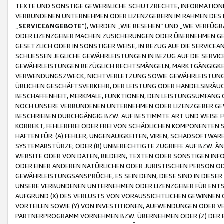
TEXTE UND SONSTIGE GEWERBLICHE SCHUTZRECHTE, INFORMATIONE
VERBUNDENEN UNTERNEHMEN ODER LIZENZGEBERN IM RAHMEN DES
„
SERVICEANGEBOTE
“), WERDEN „WIE BESEHEN“ UND „WIE VERFÜ
ODER LIZENZGEBER MACHEN ZUSICHERUNGEN ODER ÜBERNEHMEN GEW
GESETZLICH ODER IN SONSTIGER WEISE, IN BEZUG AUF DIE SERVI
SCHLIESSEN JEGLICHE GEWÄHRLEISTUNGEN IN BEZUG AUF DIE SERVI
GEWÄHRLEISTUNGEN BEZÜGLICH RECHTSMÄNGELN, MARKTGÄNGIGKEIT
VERWENDUNGSZWECK, NICHTVERLETZUNG SOWIE GEWÄHRLEISTUNGEN 
ÜBLICHEN GESCHÄFTSVERKEHR, DER LEISTUNG ODER HANDELSBRÄUCH
BESCHAFFENHEIT, MERKMALE, FUNKTIONEN, DEN LEISTUNGSUMFANG 
NOCH UNSERE VERBUNDENEN UNTERNEHMEN ODER LIZENZGEBER GEWÄ
BESCHRIEBEN DURCHGÄNGIG BZW. AUF BESTIMMTE ART UND WEISE
KORREKT, FEHLERFREI ODER FREI VON SCHÄDLICHEN KOMPONENTEN
HAFTEN FÜR: (A) FEHLER, UNGENAUIGKEITEN, VIREN, SCHADSOFTW
SYSTEMABSTÜRZE; ODER (B) UNBERECHTIGTE ZUGRIFFE AUF BZW. 
WEBSITE ODER VON DATEN, BILDERN, TEXTEN ODER SONSTIGEN INF
ODER EINER ANDEREN NATÜRLICHEN ODER JURISTISCHEN PERSON OD
GEWÄHRLEISTUNGSANSPRÜCHE, ES SEIN DENN, DIESE SIND IN DIES
UNSERE VERBUNDENEN UNTERNEHMEN ODER LIZENZGEBER FÜR EN
AUFGRUND (X) DES VERLUSTS VON VORAUSSICHTLICHEN GEWINNEN
VORTEILEN SOWIE (Y) VON INVESTITIONEN, AUFWENDUNGEN ODER VE
PARTNERPROGRAMM VORNEHMEN BZW. ÜBERNEHMEN ODER (Z) DER 