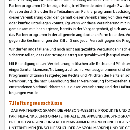
Partnerprogramm für betrügerische, irreführende oder illegale Zwecke
Amazon durch Sie oder Ihre Teilnahme am Partnerprogramm beschädig
dieser Vereinbarung oder den gemäß dieser Vereinbarung von den Vertr
oder künftig unterliegen könnte; (g) wenn wir diese Vereinbarung mit I
gemeinsam mit Ihnen agieren, bereits in der Vergangenheit, gleich aus
das Partnerprogramm in der allgemein angebotenen Form beenden. Vors
gegen die Bestimmungen der Ziffer 5 und jeder Verstoß gegen die Prog
Wir dürfen angefallene und noch nicht ausgezahlte Vergütungen nach 
sicherzustellen, dass der richtige Betrag ausgezahlt wird (beispielsw
Mit Beendigung dieser Vereinbarung erlöschen alle Rechte und Pflichte
eingeräumten Lizenzen/Nutzungsrechte; hiervon ausgenommen sind die in 
Programmrichtlinien festgelegten Rechte und Pflichten der Parteien sow
Vereinbarung, die nach Beendigung dieser Vereinbarung fortbestehen. D
entstandenen Verbindlichkeiten aus dieser Vereinbarung und der Haft
begangen wurde.
7.Haftungsausschlüsse
DAS PARTNERPROGRAMM, DIE AMAZON-WEBSITE, PRODUKTE UND DI
PARTNER-LINKS, LINKFORMATE, INHALTE, DIE ANWENDUNGSPROGR
PRODUKTWERBUNG, UNSERE DOMAIN-NAMEN, MARKEN UND LOGOS S
UNTERNEHMEN (EINSCHLIESSLICH DER AMAZON-MARKEN) UND DIE GE