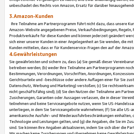
unbeschadet des Rechts von Amazon, Ersatz für darüber hinausgehen
3.Amazon-Kunden
Ihre Teilnahme am Partnerprogramm führt nicht dazu, dass unsere Kun
Amazon-Website angegebenen Preise, Verkaufsbedingungen, Regeln, Ri
Produktverkäufe für diese Kunden und können jederzeit geändert werde
sich einer unserer Kunden in einer Angelegenheit an Sie wenden, die 
Kunden mitteilen, dass er für Kundenservice-Fragen den auf der Ama
4.Gewährleistungen
Sie gewährleisten und sichern zu, dass (a) Sie gemäß dieser Vereinba
betreiben werden; (b) weder Ihre Teilnahme am Partnerprogramm noch d
Bestimmungen, Verordnungen, Vorschriften, Anordnungen, Konzessionen,
Gerichtsurteile und -beschlüsse oder andere Auflagen einer für Sie zu
Datenschutz, Werbung und Marketing) verstoßen; (c) Sie rechtswirksam 
nicht geschäftsfähig sind); (d) Sie den Nutzen der Teilnahme am Partne
Zusicherungen, Garantien oder Aussagen verlassen, die in dieser Verein
teilnehmen und keine Serviceangebote nutzen, wenn Sie US-Handelssa
unterliegen, in dem Sie Serviceangebote wahrnehmen; (f) Sie alle US
amerikanische Ausfuhr- und Wiederausfuhrbeschränkungen einhalten, 
Technologie und Leistungen gelten, und (g) die Angaben, die Sie im 
sind. Sie können Ihre Angaben aktualisieren, indem Sie sich über die 
Wir machen keine Zusicherungen und übernehmen keine Gewährleistun