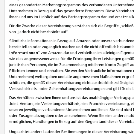
eines gesonderten Marketingprogramms des verbundenen Unternehmens
Unternehmen in Bezug auf das gesonderte Programm. Diese Vereinbarung
Ihnen und uns im Hinblick auf das Partnerprogramm dar und ersetzt al
Für die Zwecke dieser Vereinbarung verstehen sich die Begriffe „schließ
von „jedoch nicht beschränkt auf“.
Sämtliche Informationen in Bezug auf Amazon oder unsere verbunde
bereitstellen oder zugänglich machen und die nicht öffentlich bekannt bz
Informationen
“ von Amazon dar und verbleiben im alleinigen Eigent
wie dies angemessenerweise für die Erbringung Ihrer Leistungen gemäß d
juristischen Personen, die im Zusammenhang mit Ihrem Konto Zugriff au
Pflichten kennen und einhalten. Sie werden Vertrauliche Informationen 
Unternehmen) weitergeben und alle angemessenen Maßnahmen ergreifen
schützen, die gemäß dieser Vereinbarung nicht ausdrücklich zulässig is
Vertraulichkeits- oder Geheimhaltungsvereinbarungen und gilt für die
Das Verhältnis zwischen Ihnen und uns ist das unabhängiger Vertragspa
Joint-Venture, ein Vertretungsverhältnis, eine Franchisevereinbarung, 
unseren jeweiligen verbundenen Unternehmen und Ihnen. Sie sind ni
oder Zusagen abzugeben oder anzunehmen. Wenn Sie eine andere natürli
ermöglichen, Handlungen in Bezug auf den Gegenstand dieser Vereinbar
Ungeachtet anders lautender Bestimmungen in dieser Vereinbarung wird