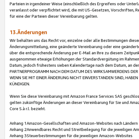
Parteien in irgendeiner Weise (einschließlich des Ergreifens oder Unt
veranlasst oder verpflichtet wird, die mit US-Gesetzen, Vorschriften,
für eine der Parteien dieser Vereinbarung gelten.
13.Änderungen
Wir behalten uns das Recht vor, einzelne oder alle Bestimmungen diese
Änderungsmitteilung, eine geänderte Vereinbarung oder eine geänderte 
über die entsprechende Änderung per E-Mail an Ihre zu diesem Zeitpun
ausgenommen etwaige Erhöhungen der Standardvergütung im Rahmen
Datum, jedoch frühestens sieben Kalendertage nach dem Datum, an de
PARTNERPROGRAMM NACH DEM DATUM DES WIRKSAMWERDENS DER Ä
WENN SIE MIT EINER ÄNDERUNG NICHT EINVERSTANDEN SIND, HABEN S
KÜNDIGEN.
Wenn Sie diese Vereinbarung mit Amazon France Services SAS geschlo
gelten zukünftige Änderungen an dieser Vereinbarung für Sie und Ama
Core S.à r.l. bezieht.
Anhang 1Amazon-Gesellschaften und Amazon-Websites nach Ländern
Anhang 2Anwendbares Recht und Streitbeilegung für die jeweiligen 
Anhang 3Steuerbestimmungen für die jeweiligen Amazon-Websites