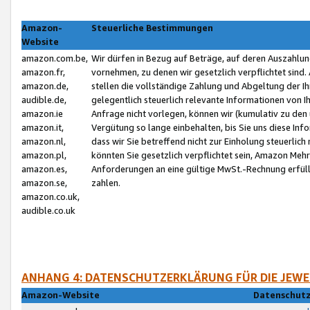
Amazon-
Steuerliche Bestimmungen
Website
amazon.com.be,
Wir dürfen in Bezug auf Beträge, auf deren Auszahlun
amazon.fr,
vornehmen, zu denen wir gesetzlich verpflichtet sind
amazon.de,
stellen die vollständige Zahlung und Abgeltung der 
audible.de,
gelegentlich steuerlich relevante Informationen von I
amazon.ie
Anfrage nicht vorlegen, können wir (kumulativ zu de
amazon.it,
Vergütung so lange einbehalten, bis Sie uns diese Inf
amazon.nl,
dass wir Sie betreffend nicht zur Einholung steuerlich 
amazon.pl,
könnten Sie gesetzlich verpflichtet sein, Amazon Meh
amazon.es,
Anforderungen an eine gültige MwSt.-Rechnung erfüllt
amazon.se,
zahlen.
amazon.co.uk,
audible.co.uk
ANHANG 4: DATENSCHUTZERKLÄRUNG FÜR DIE JEWE
Amazon-Website
Datenschutz