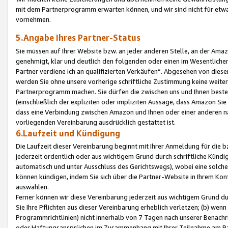
mit dem Partnerprogramm erwarten können, und wir sind nicht für etwa
vornehmen.
5.Angabe Ihres Partner-Status
Sie müssen auf Ihrer Website bzw. an jeder anderen Stelle, an der Am
genehmigt, klar und deutlich den folgenden oder einen im Wesentlichen
Partner verdiene ich an qualifizierten Verkäufen“. Abgesehen von die
werden Sie ohne unsere vorherige schriftliche Zustimmung keine weite
Partnerprogramm machen. Sie dürfen die zwischen uns und Ihnen best
(einschließlich der expliziten oder impliziten Aussage, dass Amazon Si
dass eine Verbindung zwischen Amazon und Ihnen oder einer anderen natü
vorliegenden Vereinbarung ausdrücklich gestattet ist.
6.Laufzeit und Kündigung
Die Laufzeit dieser Vereinbarung beginnt mit Ihrer Anmeldung für die 
jederzeit ordentlich oder aus wichtigem Grund durch schriftliche Kündi
automatisch und unter Ausschluss des Gerichtswegs), wobei eine solch
können kündigen, indem Sie sich über die Partner-Website in Ihrem Ko
auswählen.
Ferner können wir diese Vereinbarung jederzeit aus wichtigem Grund dur
Sie Ihre Pflichten aus dieser Vereinbarung erheblich verletzen; (b) wen
Programmrichtlinien) nicht innerhalb von 7 Tagen nach unserer Benachr
oder Haftungsansprüchen im Zusammenhang mit Ihrer Teilnahme am Pa