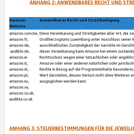
ANHANG 2: ANWENDBARES RECHT UND STRE
Amazon-
Anwendbares Recht und Streitbeilegung
Website
amazon.com.be,
Diese Vereinbarung und Streitigkeiten aller Art, die 
amazon.fr,
Großherzogtums Luxemburg unter Ausschluss seiner Kol
amazon.de,
ausschließlichen Zuständigkeit der Gerichte im Geri
audible.de,
dieser Vereinbarung kann Amazon bei einem zuständig
amazon.ie
Rechtsschutz wegen einer tatsächlichen oder angebli
amazon.it,
Amazon oder einer anderen natürlichen oder juristisc
amazon.nl,
Rechte in Bezug auf die Programminhalte besonderer,
amazon.pl,
Wert darstellen, dessen Verlust nicht ohne Weiteres e
amazon.es,
ausgeglichen werden kann.
amazon.se,
amazon.co.uk,
audible.co.uk
ANHANG 3: STEUERBESTIMMUNGEN FÜR DIE JEWEIL