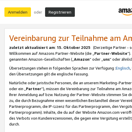
Anmelden
Registrieren
oder
Vereinbarung zur Teilnahme am 
zuletzt aktualisiert am
:
15. Oktober 2025
(Derzeitige Partner - 
Willkommen auf Amazons Partner-Website (die „
Partner-Website
“)
genannten Amazon-Gesellschaften („
Amazon
“ oder „
uns
“ oder ähnli
Übersetzungen stehen in folgenden Sprachen zur Verfügung :
Englisch
,
den Übersetzungen gilt die englische Fassung.
Natürliche oder juristische Personen, die an unserem Marketing-Partn
oder ein „
Partner
“), müssen die Vereinbarung zur Teilnahme am Ama
Ihrer Anmeldung auf bzw. Nutzung der Partner-Website stimmen Sie die
zu, die durch Bezugnahme einen wesentlichen Bestandteil dieser Verei
Partnerprogramm, die IP-Lizenz für das Partnerprogramm, den Vergütu
Partnerprogramm). Inhalte, die du auf der Website Amazon.com veröffe
des Verbots von Kundenrezensionen, die gegen eine Vergütung erstellt, 
durch.