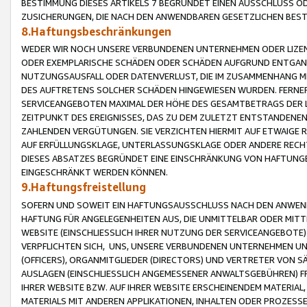
BESTIMMUNG DIESES ARTIKELS 7 BEGRÜNDET EINEN AUSSCHLUSS 
ZUSICHERUNGEN, DIE NACH DEN ANWENDBAREN GESETZLICHEN BE
8.Haftungsbeschränkungen
WEDER WIR NOCH UNSERE VERBUNDENEN UNTERNEHMEN ODER LIZEN
ODER EXEMPLARISCHE SCHÄDEN ODER SCHÄDEN AUFGRUND ENTGANG
NUTZUNGSAUSFALL ODER DATENVERLUST, DIE IM ZUSAMMENHANG MI
DES AUFTRETENS SOLCHER SCHÄDEN HINGEWIESEN WURDEN. FERN
SERVICEANGEBOTEN MAXIMAL DER HÖHE DES GESAMTBETRAGS DER 
ZEITPUNKT DES EREIGNISSES, DAS ZU DEM ZULETZT ENTSTANDENE
ZAHLENDEN VERGÜTUNGEN. SIE VERZICHTEN HIERMIT AUF ETWAIGE 
AUF ERFÜLLUNGSKLAGE, UNTERLASSUNGSKLAGE ODER ANDERE RECHT
DIESES ABSATZES BEGRÜNDET EINE EINSCHRÄNKUNG VON HAFTUNG
EINGESCHRÄNKT WERDEN KÖNNEN.
9.Haftungsfreistellung
SOFERN UND SOWEIT EIN HAFTUNGSAUSSCHLUSS NACH DEN ANWENDB
HAFTUNG FÜR ANGELEGENHEITEN AUS, DIE UNMITTELBAR ODER MITT
WEBSITE (EINSCHLIESSLICH IHRER NUTZUNG DER SERVICEANGEBOTE)
VERPFLICHTEN SICH, UNS, UNSERE VERBUNDENEN UNTERNEHMEN UN
(OFFICERS), ORGANMITGLIEDER (DIRECTORS) UND VERTRETER VON 
AUSLAGEN (EINSCHLIESSLICH ANGEMESSENER ANWALTSGEBÜHREN) FR
IHRER WEBSITE BZW. AUF IHRER WEBSITE ERSCHEINENDEM MATERIAL
MATERIALS MIT ANDEREN APPLIKATIONEN, INHALTEN ODER PROZESSE