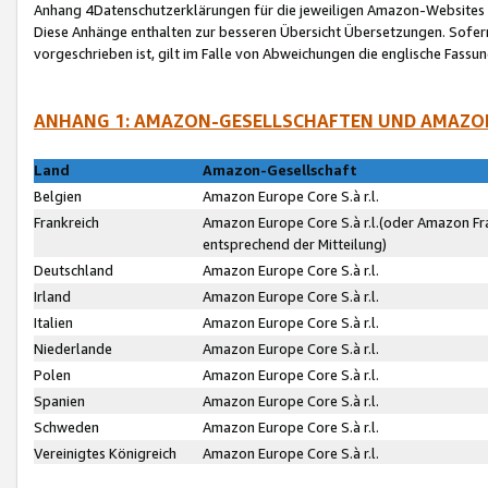
Anhang 4Datenschutzerklärungen für die jeweiligen Amazon-Websites
Diese Anhänge enthalten zur besseren Übersicht Übersetzungen. Sofe
vorgeschrieben ist, gilt im Falle von Abweichungen die englische Fass
ANHANG 1: AMAZON-GESELLSCHAFTEN UND AMAZO
Land
Amazon-Gesellschaft
Belgien
Amazon Europe Core S.à r.l.
Frankreich
Amazon Europe Core S.à r.l.(oder Amazon Fr
entsprechend der Mitteilung)
Deutschland
Amazon Europe Core S.à r.l.
Irland
Amazon Europe Core S.à r.l.
Italien
Amazon Europe Core S.à r.l.
Niederlande
Amazon Europe Core S.à r.l.
Polen
Amazon Europe Core S.à r.l.
Spanien
Amazon Europe Core S.à r.l.
Schweden
Amazon Europe Core S.à r.l.
Vereinigtes Königreich
Amazon Europe Core S.à r.l.