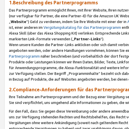
1.Beschreibung des Partnerprogramms
Das Partnerprogramm ermöglicht Ihnen, mit Ihrer Website, Ihren nutzer
(nur verfügbar für Partner, die eine Partner-ID für die Amazon UK We
„
Website
“) Geld zu verdienen, indem Sie Ihre Website mit einer der in
ist, einer anderen im
Vergütungskatalog für das Partnerprogramm
enth
Alexa Skill (über das Alexa Shopping Kit) verlinken. Entsprechende Lin
markierten Link-Formate verwenden („
Partner-Links
“).
Wenn unsere Kunden die Partner-Links anklicken oder sich damit verbi
angeboten werden, oder andere Handlungen vornehmen, können Sie eine
Partnerprogramm
näher beschrieben (und vorbehaltlich der dort festg
Produkte oder Leistungen können wir Ihnen Daten, Bilder, Texte, Linkfo
für Anwendungsprogramme, die Alexa-Funktionalität und weitere Inf
zur Verfügung stellen. Der Begriff „Programminhalte“ bezieht sich dabe
in Bezug auf Produkte, die auf Websites angeboten werden, bei denen 
2.Compliance-Anforderungen für das Partnerprog
Ihre Teilnahme am Partnerprogramm und der Bezug einer Vergütung setz
Sie sind verpflichtet, uns umgehend alle Informationen zu geben, die w
Für den Fall, dass Sie gegen diese Vereinbarung oder andere anwendba
uns zur Verfügung stehenden Rechten und Rechtsbehelfen, das Recht vo
Vergütungen ohne weitere Ankündigung (soweit nach geltendem Recht z
entsprechende Vergütungen zu haben) und zwar unabhängig davon, ob 