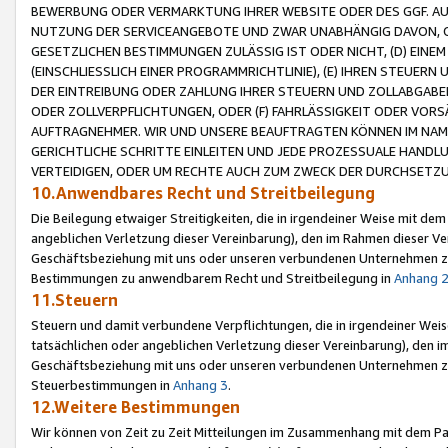
BEWERBUNG ODER VERMARKTUNG IHRER WEBSITE ODER DES GGF. AUF 
NUTZUNG DER SERVICEANGEBOTE UND ZWAR UNABHÄNGIG DAVON, O
GESETZLICHEN BESTIMMUNGEN ZULÄSSIG IST ODER NICHT, (D) EINE
(EINSCHLIESSLICH EINER PROGRAMMRICHTLINIE), (E) IHREN STEUER
DER EINTREIBUNG ODER ZAHLUNG IHRER STEUERN UND ZOLLABGAB
ODER ZOLLVERPFLICHTUNGEN, ODER (F) FAHRLÄSSIGKEIT ODER VORS
AUFTRAGNEHMER. WIR UND UNSERE BEAUFTRAGTEN KÖNNEN IM NAME
GERICHTLICHE SCHRITTE EINLEITEN UND JEDE PROZESSUALE HAND
VERTEIDIGEN, ODER UM RECHTE AUCH ZUM ZWECK DER DURCHSETZU
10.Anwendbares Recht und Streitbeilegung
Die Beilegung etwaiger Streitigkeiten, die in irgendeiner Weise mit de
angeblichen Verletzung dieser Vereinbarung), den im Rahmen dieser Ve
Geschäftsbeziehung mit uns oder unseren verbundenen Unternehmen zu
Bestimmungen zu anwendbarem Recht und Streitbeilegung in
Anhang 
11.Steuern
Steuern und damit verbundene Verpflichtungen, die in irgendeiner Wei
tatsächlichen oder angeblichen Verletzung dieser Vereinbarung), den 
Geschäftsbeziehung mit uns oder unseren verbundenen Unternehmen z
Steuerbestimmungen in
Anhang 3
.
12.Weitere Bestimmungen
Wir können von Zeit zu Zeit Mitteilungen im Zusammenhang mit dem Par