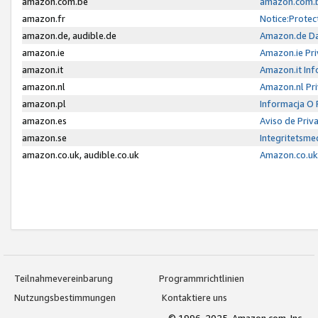
amazon.com.be
amazon.com.b
amazon.fr
Notice:Protec
amazon.de, audible.de
Amazon.de Da
amazon.ie
Amazon.ie Pri
amazon.it
Amazon.it Inf
amazon.nl
Amazon.nl Pri
amazon.pl
Informacja O
amazon.es
Aviso de Priv
amazon.se
Integritetsm
amazon.co.uk, audible.co.uk
Amazon.co.uk 
Teilnahmevereinbarung
Programmrichtlinien
Nutzungsbestimmungen
Kontaktiere uns