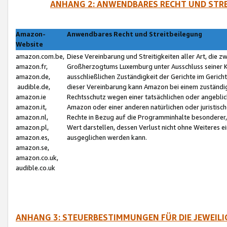
ANHANG 2: ANWENDBARES RECHT UND STRE
Amazon-
Anwendbares Recht und Streitbeilegung
Website
amazon.com.be,
Diese Vereinbarung und Streitigkeiten aller Art, die 
amazon.fr,
Großherzogtums Luxemburg unter Ausschluss seiner Kol
amazon.de,
ausschließlichen Zuständigkeit der Gerichte im Geri
audible.de,
dieser Vereinbarung kann Amazon bei einem zuständig
amazon.ie
Rechtsschutz wegen einer tatsächlichen oder angebli
amazon.it,
Amazon oder einer anderen natürlichen oder juristisc
amazon.nl,
Rechte in Bezug auf die Programminhalte besonderer,
amazon.pl,
Wert darstellen, dessen Verlust nicht ohne Weiteres e
amazon.es,
ausgeglichen werden kann.
amazon.se,
amazon.co.uk,
audible.co.uk
ANHANG 3: STEUERBESTIMMUNGEN FÜR DIE JEWEIL