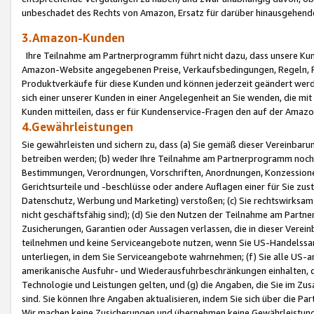
unbeschadet des Rechts von Amazon, Ersatz für darüber hinausgehen
3.Amazon-Kunden
Ihre Teilnahme am Partnerprogramm führt nicht dazu, dass unsere Kun
Amazon-Website angegebenen Preise, Verkaufsbedingungen, Regeln, Ri
Produktverkäufe für diese Kunden und können jederzeit geändert werde
sich einer unserer Kunden in einer Angelegenheit an Sie wenden, die 
Kunden mitteilen, dass er für Kundenservice-Fragen den auf der Ama
4.Gewährleistungen
Sie gewährleisten und sichern zu, dass (a) Sie gemäß dieser Vereinba
betreiben werden; (b) weder Ihre Teilnahme am Partnerprogramm noch d
Bestimmungen, Verordnungen, Vorschriften, Anordnungen, Konzessionen,
Gerichtsurteile und -beschlüsse oder andere Auflagen einer für Sie zu
Datenschutz, Werbung und Marketing) verstoßen; (c) Sie rechtswirksam 
nicht geschäftsfähig sind); (d) Sie den Nutzen der Teilnahme am Partne
Zusicherungen, Garantien oder Aussagen verlassen, die in dieser Verein
teilnehmen und keine Serviceangebote nutzen, wenn Sie US-Handelssa
unterliegen, in dem Sie Serviceangebote wahrnehmen; (f) Sie alle US
amerikanische Ausfuhr- und Wiederausfuhrbeschränkungen einhalten, 
Technologie und Leistungen gelten, und (g) die Angaben, die Sie im 
sind. Sie können Ihre Angaben aktualisieren, indem Sie sich über die 
Wir machen keine Zusicherungen und übernehmen keine Gewährleistun