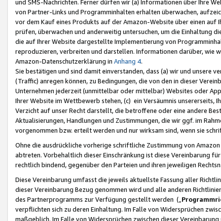
und SMS-Nachrichten. Ferner dürfen wir (a) Informationen über Ihre We
von Partner-Links und Programminhalten erhalten überwachen, aufzei
vor dem Kauf eines Produkts auf der Amazon-Website über einen auf Ih
prüfen, überwachen und anderweitig untersuchen, um die Einhaltung dies
die auf Ihrer Website dargestellte Implementierung von Programminhalt
reproduzieren, verbreiten und darstellen. Informationen darüber, wie w
Amazon-Datenschutzerklärung in
Anhang 4
.
Sie bestätigen und sind damit einverstanden, dass (a) wir und unsere 
(Traffic) anregen können, zu Bedingungen, die von den in dieser Vere
Unternehmen jederzeit (unmittelbar oder mittelbar) Websites oder Appl
Ihrer Website im Wettbewerb stehen, (c) ein Versäumnis unsererseits, I
Verzicht auf unser Recht darstellt, die betroffene oder eine andere B
Aktualisierungen, Handlungen und Zustimmungen, die wir ggf. im Rahme
vorgenommen bzw. erteilt werden und nur wirksam sind, wenn sie schri
Ohne die ausdrückliche vorherige schriftliche Zustimmung von Amazon
abtreten. Vorbehaltlich dieser Einschränkung ist diese Vereinbarung f
rechtlich bindend, gegenüber den Parteien und ihren jeweiligen Rech
Diese Vereinbarung umfasst die jeweils aktuellste Fassung aller Richtli
dieser Vereinbarung Bezug genommen wird und alle anderen Richtlinie
des Partnerprogramms zur Verfügung gestellt werden („
Programmric
verpflichten sich zu deren Einhaltung. Im Falle von Widersprüchen zwi
maßgeblich. Im Falle von Widersprüchen zwischen dieser Vereinbarun