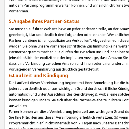
mit dem Partnerprogramm erwarten können, und wir sind nicht für etwa
vornehmen.
5.Angabe Ihres Partner-Status
Sie müssen auf Ihrer Website bzw. an jeder anderen Stelle, an der Am
genehmigt, klar und deutlich den folgenden oder einen im Wesentlichen
Partner verdiene ich an qualifizierten Verkäufen“. Abgesehen von die
werden Sie ohne unsere vorherige schriftliche Zustimmung keine weite
Partnerprogramm machen. Sie dürfen die zwischen uns und Ihnen best
(einschließlich der expliziten oder impliziten Aussage, dass Amazon Si
dass eine Verbindung zwischen Amazon und Ihnen oder einer anderen natü
vorliegenden Vereinbarung ausdrücklich gestattet ist.
6.Laufzeit und Kündigung
Die Laufzeit dieser Vereinbarung beginnt mit Ihrer Anmeldung für die 
jederzeit ordentlich oder aus wichtigem Grund durch schriftliche Kündi
automatisch und unter Ausschluss des Gerichtswegs), wobei eine solch
können kündigen, indem Sie sich über die Partner-Website in Ihrem Ko
auswählen.
Ferner können wir diese Vereinbarung jederzeit aus wichtigem Grund dur
Sie Ihre Pflichten aus dieser Vereinbarung erheblich verletzen; (b) wen
Programmrichtlinien) nicht innerhalb von 7 Tagen nach unserer Benachr
oder Haftungsansprüchen im Zusammenhang mit Ihrer Teilnahme am Pa