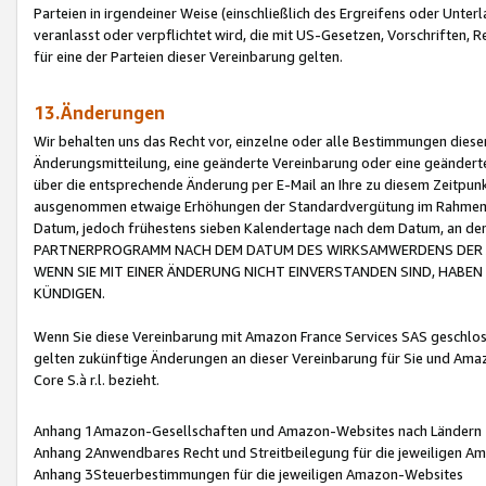
Parteien in irgendeiner Weise (einschließlich des Ergreifens oder Unt
veranlasst oder verpflichtet wird, die mit US-Gesetzen, Vorschriften,
für eine der Parteien dieser Vereinbarung gelten.
13.Änderungen
Wir behalten uns das Recht vor, einzelne oder alle Bestimmungen diese
Änderungsmitteilung, eine geänderte Vereinbarung oder eine geänderte 
über die entsprechende Änderung per E-Mail an Ihre zu diesem Zeitpun
ausgenommen etwaige Erhöhungen der Standardvergütung im Rahmen
Datum, jedoch frühestens sieben Kalendertage nach dem Datum, an de
PARTNERPROGRAMM NACH DEM DATUM DES WIRKSAMWERDENS DER Ä
WENN SIE MIT EINER ÄNDERUNG NICHT EINVERSTANDEN SIND, HABEN S
KÜNDIGEN.
Wenn Sie diese Vereinbarung mit Amazon France Services SAS geschlo
gelten zukünftige Änderungen an dieser Vereinbarung für Sie und Ama
Core S.à r.l. bezieht.
Anhang 1Amazon-Gesellschaften und Amazon-Websites nach Ländern
Anhang 2Anwendbares Recht und Streitbeilegung für die jeweiligen 
Anhang 3Steuerbestimmungen für die jeweiligen Amazon-Websites