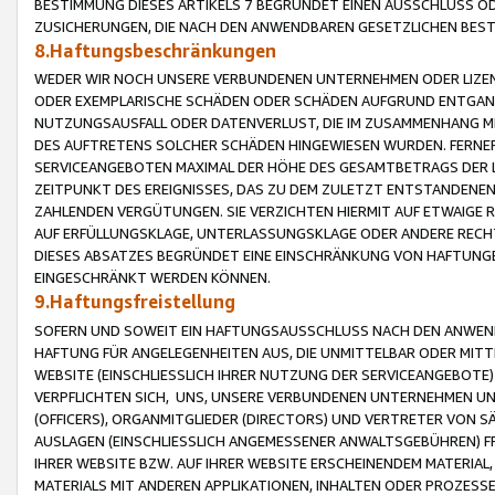
BESTIMMUNG DIESES ARTIKELS 7 BEGRÜNDET EINEN AUSSCHLUSS 
ZUSICHERUNGEN, DIE NACH DEN ANWENDBAREN GESETZLICHEN BE
8.Haftungsbeschränkungen
WEDER WIR NOCH UNSERE VERBUNDENEN UNTERNEHMEN ODER LIZEN
ODER EXEMPLARISCHE SCHÄDEN ODER SCHÄDEN AUFGRUND ENTGANG
NUTZUNGSAUSFALL ODER DATENVERLUST, DIE IM ZUSAMMENHANG MI
DES AUFTRETENS SOLCHER SCHÄDEN HINGEWIESEN WURDEN. FERN
SERVICEANGEBOTEN MAXIMAL DER HÖHE DES GESAMTBETRAGS DER 
ZEITPUNKT DES EREIGNISSES, DAS ZU DEM ZULETZT ENTSTANDENE
ZAHLENDEN VERGÜTUNGEN. SIE VERZICHTEN HIERMIT AUF ETWAIGE 
AUF ERFÜLLUNGSKLAGE, UNTERLASSUNGSKLAGE ODER ANDERE RECHT
DIESES ABSATZES BEGRÜNDET EINE EINSCHRÄNKUNG VON HAFTUNG
EINGESCHRÄNKT WERDEN KÖNNEN.
9.Haftungsfreistellung
SOFERN UND SOWEIT EIN HAFTUNGSAUSSCHLUSS NACH DEN ANWENDB
HAFTUNG FÜR ANGELEGENHEITEN AUS, DIE UNMITTELBAR ODER MITT
WEBSITE (EINSCHLIESSLICH IHRER NUTZUNG DER SERVICEANGEBOTE)
VERPFLICHTEN SICH, UNS, UNSERE VERBUNDENEN UNTERNEHMEN UN
(OFFICERS), ORGANMITGLIEDER (DIRECTORS) UND VERTRETER VON 
AUSLAGEN (EINSCHLIESSLICH ANGEMESSENER ANWALTSGEBÜHREN) FR
IHRER WEBSITE BZW. AUF IHRER WEBSITE ERSCHEINENDEM MATERIAL
MATERIALS MIT ANDEREN APPLIKATIONEN, INHALTEN ODER PROZESSE