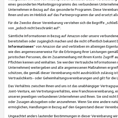
eines gesonderten Marketingprogramms des verbundenen Unternehmens
Unternehmen in Bezug auf das gesonderte Programm. Diese Vereinbarung
Ihnen und uns im Hinblick auf das Partnerprogramm dar und ersetzt al
Für die Zwecke dieser Vereinbarung verstehen sich die Begriffe „schließ
von „jedoch nicht beschränkt auf“.
Sämtliche Informationen in Bezug auf Amazon oder unsere verbunde
bereitstellen oder zugänglich machen und die nicht öffentlich bekannt bz
Informationen
“ von Amazon dar und verbleiben im alleinigen Eigent
wie dies angemessenerweise für die Erbringung Ihrer Leistungen gemäß d
juristischen Personen, die im Zusammenhang mit Ihrem Konto Zugriff au
Pflichten kennen und einhalten. Sie werden Vertrauliche Informationen 
Unternehmen) weitergeben und alle angemessenen Maßnahmen ergreifen
schützen, die gemäß dieser Vereinbarung nicht ausdrücklich zulässig is
Vertraulichkeits- oder Geheimhaltungsvereinbarungen und gilt für die
Das Verhältnis zwischen Ihnen und uns ist das unabhängiger Vertragspa
Joint-Venture, ein Vertretungsverhältnis, eine Franchisevereinbarung, 
unseren jeweiligen verbundenen Unternehmen und Ihnen. Sie sind ni
oder Zusagen abzugeben oder anzunehmen. Wenn Sie eine andere natürli
ermöglichen, Handlungen in Bezug auf den Gegenstand dieser Vereinbar
Ungeachtet anders lautender Bestimmungen in dieser Vereinbarung wird