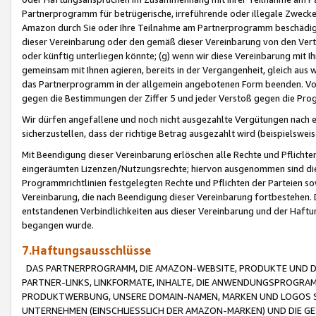
Partnerprogramm für betrügerische, irreführende oder illegale Zwecke
Amazon durch Sie oder Ihre Teilnahme am Partnerprogramm beschädig
dieser Vereinbarung oder den gemäß dieser Vereinbarung von den Vertr
oder künftig unterliegen könnte; (g) wenn wir diese Vereinbarung mit I
gemeinsam mit Ihnen agieren, bereits in der Vergangenheit, gleich aus
das Partnerprogramm in der allgemein angebotenen Form beenden. Vors
gegen die Bestimmungen der Ziffer 5 und jeder Verstoß gegen die Prog
Wir dürfen angefallene und noch nicht ausgezahlte Vergütungen nach 
sicherzustellen, dass der richtige Betrag ausgezahlt wird (beispielsw
Mit Beendigung dieser Vereinbarung erlöschen alle Rechte und Pflichte
eingeräumten Lizenzen/Nutzungsrechte; hiervon ausgenommen sind die in 
Programmrichtlinien festgelegten Rechte und Pflichten der Parteien sow
Vereinbarung, die nach Beendigung dieser Vereinbarung fortbestehen. D
entstandenen Verbindlichkeiten aus dieser Vereinbarung und der Haft
begangen wurde.
7.Haftungsausschlüsse
DAS PARTNERPROGRAMM, DIE AMAZON-WEBSITE, PRODUKTE UND DI
PARTNER-LINKS, LINKFORMATE, INHALTE, DIE ANWENDUNGSPROGR
PRODUKTWERBUNG, UNSERE DOMAIN-NAMEN, MARKEN UND LOGOS S
UNTERNEHMEN (EINSCHLIESSLICH DER AMAZON-MARKEN) UND DIE GE