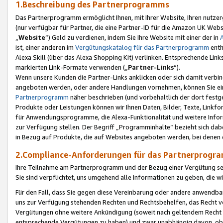
1.Beschreibung des Partnerprogramms
Das Partnerprogramm ermöglicht Ihnen, mit Ihrer Website, Ihren nutzer
(nur verfügbar für Partner, die eine Partner-ID für die Amazon UK We
„
Website
“) Geld zu verdienen, indem Sie Ihre Website mit einer der in
ist, einer anderen im
Vergütungskatalog für das Partnerprogramm
enth
Alexa Skill (über das Alexa Shopping Kit) verlinken. Entsprechende Lin
markierten Link-Formate verwenden („
Partner-Links
“).
Wenn unsere Kunden die Partner-Links anklicken oder sich damit verbi
angeboten werden, oder andere Handlungen vornehmen, können Sie eine
Partnerprogramm
näher beschrieben (und vorbehaltlich der dort festg
Produkte oder Leistungen können wir Ihnen Daten, Bilder, Texte, Linkfo
für Anwendungsprogramme, die Alexa-Funktionalität und weitere Inf
zur Verfügung stellen. Der Begriff „Programminhalte“ bezieht sich dabe
in Bezug auf Produkte, die auf Websites angeboten werden, bei denen 
2.Compliance-Anforderungen für das Partnerprog
Ihre Teilnahme am Partnerprogramm und der Bezug einer Vergütung setz
Sie sind verpflichtet, uns umgehend alle Informationen zu geben, die w
Für den Fall, dass Sie gegen diese Vereinbarung oder andere anwendba
uns zur Verfügung stehenden Rechten und Rechtsbehelfen, das Recht vo
Vergütungen ohne weitere Ankündigung (soweit nach geltendem Recht z
entsprechende Vergütungen zu haben) und zwar unabhängig davon, ob 