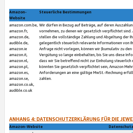
Amazon-
Steuerliche Bestimmungen
Website
amazon.com.be,
Wir dürfen in Bezug auf Beträge, auf deren Auszahlun
amazon.fr,
vornehmen, zu denen wir gesetzlich verpflichtet sind
amazon.de,
stellen die vollständige Zahlung und Abgeltung der 
audible.de,
gelegentlich steuerlich relevante Informationen von I
amazon.ie
Anfrage nicht vorlegen, können wir (kumulativ zu de
amazon.it,
Vergütung so lange einbehalten, bis Sie uns diese Inf
amazon.nl,
dass wir Sie betreffend nicht zur Einholung steuerlich 
amazon.pl,
könnten Sie gesetzlich verpflichtet sein, Amazon Meh
amazon.es,
Anforderungen an eine gültige MwSt.-Rechnung erfüllt
amazon.se,
zahlen.
amazon.co.uk,
audible.co.uk
ANHANG 4: DATENSCHUTZERKLÄRUNG FÜR DIE JEWE
Amazon-Website
Datenschutz