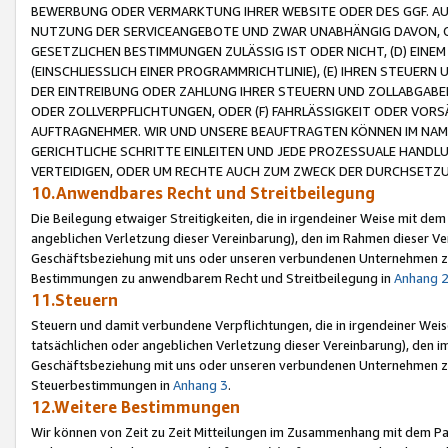
BEWERBUNG ODER VERMARKTUNG IHRER WEBSITE ODER DES GGF. AUF 
NUTZUNG DER SERVICEANGEBOTE UND ZWAR UNABHÄNGIG DAVON, O
GESETZLICHEN BESTIMMUNGEN ZULÄSSIG IST ODER NICHT, (D) EINE
(EINSCHLIESSLICH EINER PROGRAMMRICHTLINIE), (E) IHREN STEUER
DER EINTREIBUNG ODER ZAHLUNG IHRER STEUERN UND ZOLLABGAB
ODER ZOLLVERPFLICHTUNGEN, ODER (F) FAHRLÄSSIGKEIT ODER VORS
AUFTRAGNEHMER. WIR UND UNSERE BEAUFTRAGTEN KÖNNEN IM NAME
GERICHTLICHE SCHRITTE EINLEITEN UND JEDE PROZESSUALE HAND
VERTEIDIGEN, ODER UM RECHTE AUCH ZUM ZWECK DER DURCHSETZU
10.Anwendbares Recht und Streitbeilegung
Die Beilegung etwaiger Streitigkeiten, die in irgendeiner Weise mit de
angeblichen Verletzung dieser Vereinbarung), den im Rahmen dieser Ve
Geschäftsbeziehung mit uns oder unseren verbundenen Unternehmen zu
Bestimmungen zu anwendbarem Recht und Streitbeilegung in
Anhang 
11.Steuern
Steuern und damit verbundene Verpflichtungen, die in irgendeiner Wei
tatsächlichen oder angeblichen Verletzung dieser Vereinbarung), den 
Geschäftsbeziehung mit uns oder unseren verbundenen Unternehmen z
Steuerbestimmungen in
Anhang 3
.
12.Weitere Bestimmungen
Wir können von Zeit zu Zeit Mitteilungen im Zusammenhang mit dem Par