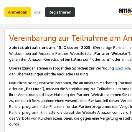
Anmelden
Registrieren
oder
Vereinbarung zur Teilnahme am 
zuletzt aktualisiert am
:
15. Oktober 2025
(Derzeitige Partner - 
Willkommen auf Amazons Partner-Website (die „
Partner-Website
“)
genannten Amazon-Gesellschaften („
Amazon
“ oder „
uns
“ oder ähnli
Übersetzungen stehen in folgenden Sprachen zur Verfügung :
Englisch
,
den Übersetzungen gilt die englische Fassung.
Natürliche oder juristische Personen, die an unserem Marketing-Partn
oder ein „
Partner
“), müssen die Vereinbarung zur Teilnahme am Ama
Ihrer Anmeldung auf bzw. Nutzung der Partner-Website stimmen Sie die
zu, die durch Bezugnahme einen wesentlichen Bestandteil dieser Verei
Partnerprogramm, die IP-Lizenz für das Partnerprogramm, den Vergütu
Partnerprogramm). Inhalte, die du auf der Website Amazon.com veröffe
des Verbots von Kundenrezensionen, die gegen eine Vergütung erstellt, 
durch.