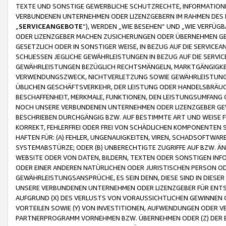
TEXTE UND SONSTIGE GEWERBLICHE SCHUTZRECHTE, INFORMATIONE
VERBUNDENEN UNTERNEHMEN ODER LIZENZGEBERN IM RAHMEN DES
„
SERVICEANGEBOTE
“), WERDEN „WIE BESEHEN“ UND „WIE VERFÜ
ODER LIZENZGEBER MACHEN ZUSICHERUNGEN ODER ÜBERNEHMEN GEW
GESETZLICH ODER IN SONSTIGER WEISE, IN BEZUG AUF DIE SERVI
SCHLIESSEN JEGLICHE GEWÄHRLEISTUNGEN IN BEZUG AUF DIE SERVI
GEWÄHRLEISTUNGEN BEZÜGLICH RECHTSMÄNGELN, MARKTGÄNGIGKEIT
VERWENDUNGSZWECK, NICHTVERLETZUNG SOWIE GEWÄHRLEISTUNGEN 
ÜBLICHEN GESCHÄFTSVERKEHR, DER LEISTUNG ODER HANDELSBRÄUCH
BESCHAFFENHEIT, MERKMALE, FUNKTIONEN, DEN LEISTUNGSUMFANG 
NOCH UNSERE VERBUNDENEN UNTERNEHMEN ODER LIZENZGEBER GEWÄ
BESCHRIEBEN DURCHGÄNGIG BZW. AUF BESTIMMTE ART UND WEISE
KORREKT, FEHLERFREI ODER FREI VON SCHÄDLICHEN KOMPONENTEN
HAFTEN FÜR: (A) FEHLER, UNGENAUIGKEITEN, VIREN, SCHADSOFTW
SYSTEMABSTÜRZE; ODER (B) UNBERECHTIGTE ZUGRIFFE AUF BZW. 
WEBSITE ODER VON DATEN, BILDERN, TEXTEN ODER SONSTIGEN INF
ODER EINER ANDEREN NATÜRLICHEN ODER JURISTISCHEN PERSON OD
GEWÄHRLEISTUNGSANSPRÜCHE, ES SEIN DENN, DIESE SIND IN DIES
UNSERE VERBUNDENEN UNTERNEHMEN ODER LIZENZGEBER FÜR EN
AUFGRUND (X) DES VERLUSTS VON VORAUSSICHTLICHEN GEWINNEN
VORTEILEN SOWIE (Y) VON INVESTITIONEN, AUFWENDUNGEN ODER VE
PARTNERPROGRAMM VORNEHMEN BZW. ÜBERNEHMEN ODER (Z) DER 