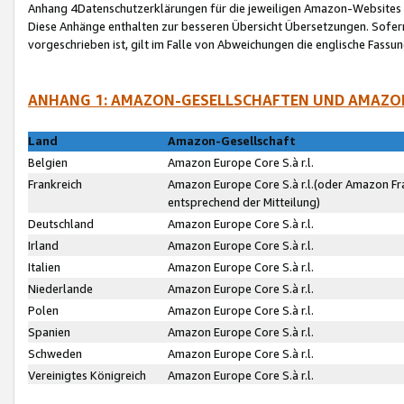
Anhang 4Datenschutzerklärungen für die jeweiligen Amazon-Websites
Diese Anhänge enthalten zur besseren Übersicht Übersetzungen. Sofe
vorgeschrieben ist, gilt im Falle von Abweichungen die englische Fass
ANHANG 1: AMAZON-GESELLSCHAFTEN UND AMAZO
Land
Amazon-Gesellschaft
Belgien
Amazon Europe Core S.à r.l.
Frankreich
Amazon Europe Core S.à r.l.(oder Amazon Fr
entsprechend der Mitteilung)
Deutschland
Amazon Europe Core S.à r.l.
Irland
Amazon Europe Core S.à r.l.
Italien
Amazon Europe Core S.à r.l.
Niederlande
Amazon Europe Core S.à r.l.
Polen
Amazon Europe Core S.à r.l.
Spanien
Amazon Europe Core S.à r.l.
Schweden
Amazon Europe Core S.à r.l.
Vereinigtes Königreich
Amazon Europe Core S.à r.l.