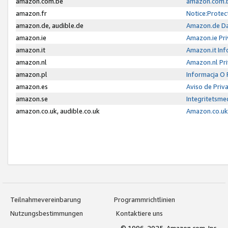
amazon.com.be
amazon.com.b
amazon.fr
Notice:Protec
amazon.de, audible.de
Amazon.de Da
amazon.ie
Amazon.ie Pri
amazon.it
Amazon.it Inf
amazon.nl
Amazon.nl Pri
amazon.pl
Informacja O
amazon.es
Aviso de Priv
amazon.se
Integritetsm
amazon.co.uk, audible.co.uk
Amazon.co.uk 
Teilnahmevereinbarung
Programmrichtlinien
Nutzungsbestimmungen
Kontaktiere uns