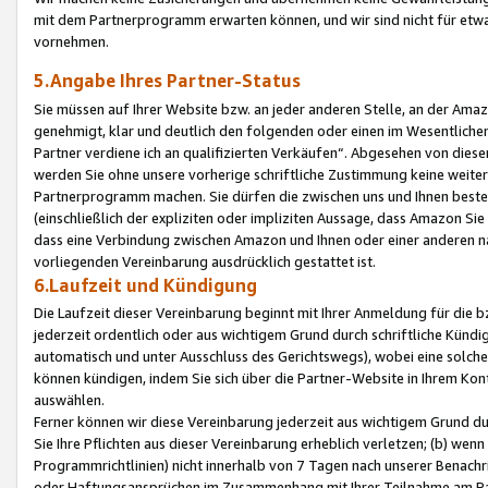
mit dem Partnerprogramm erwarten können, und wir sind nicht für etwa
vornehmen.
5.Angabe Ihres Partner-Status
Sie müssen auf Ihrer Website bzw. an jeder anderen Stelle, an der Am
genehmigt, klar und deutlich den folgenden oder einen im Wesentlichen
Partner verdiene ich an qualifizierten Verkäufen“. Abgesehen von die
werden Sie ohne unsere vorherige schriftliche Zustimmung keine weite
Partnerprogramm machen. Sie dürfen die zwischen uns und Ihnen best
(einschließlich der expliziten oder impliziten Aussage, dass Amazon Si
dass eine Verbindung zwischen Amazon und Ihnen oder einer anderen natü
vorliegenden Vereinbarung ausdrücklich gestattet ist.
6.Laufzeit und Kündigung
Die Laufzeit dieser Vereinbarung beginnt mit Ihrer Anmeldung für die 
jederzeit ordentlich oder aus wichtigem Grund durch schriftliche Kündi
automatisch und unter Ausschluss des Gerichtswegs), wobei eine solch
können kündigen, indem Sie sich über die Partner-Website in Ihrem Ko
auswählen.
Ferner können wir diese Vereinbarung jederzeit aus wichtigem Grund dur
Sie Ihre Pflichten aus dieser Vereinbarung erheblich verletzen; (b) wen
Programmrichtlinien) nicht innerhalb von 7 Tagen nach unserer Benachr
oder Haftungsansprüchen im Zusammenhang mit Ihrer Teilnahme am Pa