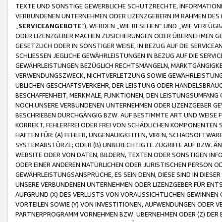
TEXTE UND SONSTIGE GEWERBLICHE SCHUTZRECHTE, INFORMATIONE
VERBUNDENEN UNTERNEHMEN ODER LIZENZGEBERN IM RAHMEN DES
„
SERVICEANGEBOTE
“), WERDEN „WIE BESEHEN“ UND „WIE VERFÜ
ODER LIZENZGEBER MACHEN ZUSICHERUNGEN ODER ÜBERNEHMEN GEW
GESETZLICH ODER IN SONSTIGER WEISE, IN BEZUG AUF DIE SERVI
SCHLIESSEN JEGLICHE GEWÄHRLEISTUNGEN IN BEZUG AUF DIE SERVI
GEWÄHRLEISTUNGEN BEZÜGLICH RECHTSMÄNGELN, MARKTGÄNGIGKEIT
VERWENDUNGSZWECK, NICHTVERLETZUNG SOWIE GEWÄHRLEISTUNGEN 
ÜBLICHEN GESCHÄFTSVERKEHR, DER LEISTUNG ODER HANDELSBRÄUCH
BESCHAFFENHEIT, MERKMALE, FUNKTIONEN, DEN LEISTUNGSUMFANG 
NOCH UNSERE VERBUNDENEN UNTERNEHMEN ODER LIZENZGEBER GEWÄ
BESCHRIEBEN DURCHGÄNGIG BZW. AUF BESTIMMTE ART UND WEISE
KORREKT, FEHLERFREI ODER FREI VON SCHÄDLICHEN KOMPONENTEN
HAFTEN FÜR: (A) FEHLER, UNGENAUIGKEITEN, VIREN, SCHADSOFTW
SYSTEMABSTÜRZE; ODER (B) UNBERECHTIGTE ZUGRIFFE AUF BZW. 
WEBSITE ODER VON DATEN, BILDERN, TEXTEN ODER SONSTIGEN INF
ODER EINER ANDEREN NATÜRLICHEN ODER JURISTISCHEN PERSON OD
GEWÄHRLEISTUNGSANSPRÜCHE, ES SEIN DENN, DIESE SIND IN DIES
UNSERE VERBUNDENEN UNTERNEHMEN ODER LIZENZGEBER FÜR EN
AUFGRUND (X) DES VERLUSTS VON VORAUSSICHTLICHEN GEWINNEN
VORTEILEN SOWIE (Y) VON INVESTITIONEN, AUFWENDUNGEN ODER VE
PARTNERPROGRAMM VORNEHMEN BZW. ÜBERNEHMEN ODER (Z) DER 