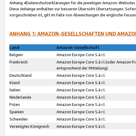
Anhang 4Datenschutzerklärungen für die jeweiligen Amazon-Websites
Diese Anhänge enthalten zur besseren Übersicht Übersetzungen. Sofe
vorgeschrieben ist, gilt im Falle von Abweichungen die englische Fass
ANHANG 1: AMAZON-GESELLSCHAFTEN UND AMAZO
Land
Amazon-Gesellschaft
Belgien
Amazon Europe Core S.à r.l.
Frankreich
Amazon Europe Core S.à r.l.(oder Amazon Fr
entsprechend der Mitteilung)
Deutschland
Amazon Europe Core S.à r.l.
Irland
Amazon Europe Core S.à r.l.
Italien
Amazon Europe Core S.à r.l.
Niederlande
Amazon Europe Core S.à r.l.
Polen
Amazon Europe Core S.à r.l.
Spanien
Amazon Europe Core S.à r.l.
Schweden
Amazon Europe Core S.à r.l.
Vereinigtes Königreich
Amazon Europe Core S.à r.l.