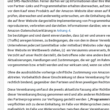
und SMS-Nachrichten. Ferner dürfen wir (a) Informationen über Ihre We
von Partner-Links und Programminhalten erhalten überwachen, aufzei
vor dem Kauf eines Produkts auf der Amazon-Website über einen auf Ih
prüfen, überwachen und anderweitig untersuchen, um die Einhaltung dies
die auf Ihrer Website dargestellte Implementierung von Programminhalt
reproduzieren, verbreiten und darstellen. Informationen darüber, wie w
Amazon-Datenschutzerklärung in
Anhang 4
.
Sie bestätigen und sind damit einverstanden, dass (a) wir und unsere 
(Traffic) anregen können, zu Bedingungen, die von den in dieser Vere
Unternehmen jederzeit (unmittelbar oder mittelbar) Websites oder Appl
Ihrer Website im Wettbewerb stehen, (c) ein Versäumnis unsererseits, I
Verzicht auf unser Recht darstellt, die betroffene oder eine andere B
Aktualisierungen, Handlungen und Zustimmungen, die wir ggf. im Rahme
vorgenommen bzw. erteilt werden und nur wirksam sind, wenn sie schri
Ohne die ausdrückliche vorherige schriftliche Zustimmung von Amazon
abtreten. Vorbehaltlich dieser Einschränkung ist diese Vereinbarung f
rechtlich bindend, gegenüber den Parteien und ihren jeweiligen Rech
Diese Vereinbarung umfasst die jeweils aktuellste Fassung aller Richtli
dieser Vereinbarung Bezug genommen wird und alle anderen Richtlinie
des Partnerprogramms zur Verfügung gestellt werden („
Programmric
verpflichten sich zu deren Einhaltung. Im Falle von Widersprüchen zwi
maßgeblich. Im Falle von Widersprüchen zwischen dieser Vereinbarun