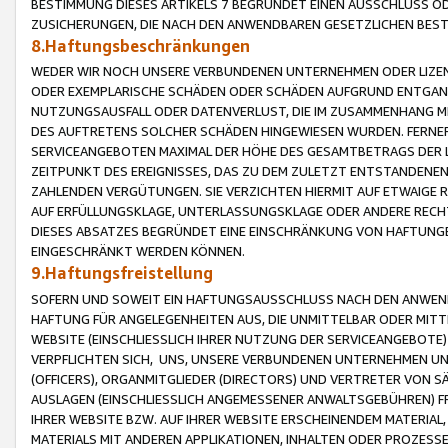
BESTIMMUNG DIESES ARTIKELS 7 BEGRÜNDET EINEN AUSSCHLUSS 
ZUSICHERUNGEN, DIE NACH DEN ANWENDBAREN GESETZLICHEN BE
8.Haftungsbeschränkungen
WEDER WIR NOCH UNSERE VERBUNDENEN UNTERNEHMEN ODER LIZEN
ODER EXEMPLARISCHE SCHÄDEN ODER SCHÄDEN AUFGRUND ENTGANG
NUTZUNGSAUSFALL ODER DATENVERLUST, DIE IM ZUSAMMENHANG MI
DES AUFTRETENS SOLCHER SCHÄDEN HINGEWIESEN WURDEN. FERN
SERVICEANGEBOTEN MAXIMAL DER HÖHE DES GESAMTBETRAGS DER 
ZEITPUNKT DES EREIGNISSES, DAS ZU DEM ZULETZT ENTSTANDENE
ZAHLENDEN VERGÜTUNGEN. SIE VERZICHTEN HIERMIT AUF ETWAIGE 
AUF ERFÜLLUNGSKLAGE, UNTERLASSUNGSKLAGE ODER ANDERE RECHT
DIESES ABSATZES BEGRÜNDET EINE EINSCHRÄNKUNG VON HAFTUNG
EINGESCHRÄNKT WERDEN KÖNNEN.
9.Haftungsfreistellung
SOFERN UND SOWEIT EIN HAFTUNGSAUSSCHLUSS NACH DEN ANWENDB
HAFTUNG FÜR ANGELEGENHEITEN AUS, DIE UNMITTELBAR ODER MITT
WEBSITE (EINSCHLIESSLICH IHRER NUTZUNG DER SERVICEANGEBOTE)
VERPFLICHTEN SICH, UNS, UNSERE VERBUNDENEN UNTERNEHMEN UN
(OFFICERS), ORGANMITGLIEDER (DIRECTORS) UND VERTRETER VON 
AUSLAGEN (EINSCHLIESSLICH ANGEMESSENER ANWALTSGEBÜHREN) FR
IHRER WEBSITE BZW. AUF IHRER WEBSITE ERSCHEINENDEM MATERIAL
MATERIALS MIT ANDEREN APPLIKATIONEN, INHALTEN ODER PROZESSE