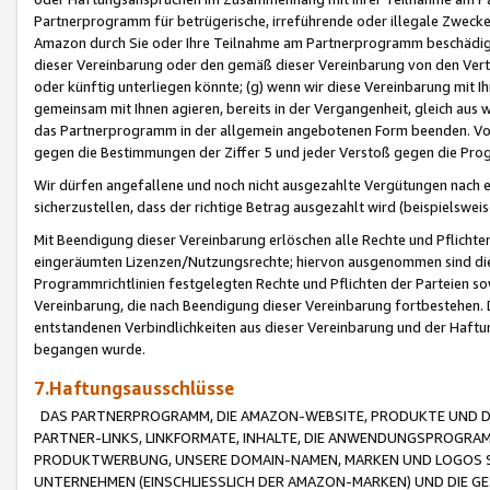
Partnerprogramm für betrügerische, irreführende oder illegale Zwecke
Amazon durch Sie oder Ihre Teilnahme am Partnerprogramm beschädig
dieser Vereinbarung oder den gemäß dieser Vereinbarung von den Vertr
oder künftig unterliegen könnte; (g) wenn wir diese Vereinbarung mit I
gemeinsam mit Ihnen agieren, bereits in der Vergangenheit, gleich aus
das Partnerprogramm in der allgemein angebotenen Form beenden. Vors
gegen die Bestimmungen der Ziffer 5 und jeder Verstoß gegen die Prog
Wir dürfen angefallene und noch nicht ausgezahlte Vergütungen nach 
sicherzustellen, dass der richtige Betrag ausgezahlt wird (beispielsw
Mit Beendigung dieser Vereinbarung erlöschen alle Rechte und Pflichte
eingeräumten Lizenzen/Nutzungsrechte; hiervon ausgenommen sind die in 
Programmrichtlinien festgelegten Rechte und Pflichten der Parteien sow
Vereinbarung, die nach Beendigung dieser Vereinbarung fortbestehen. D
entstandenen Verbindlichkeiten aus dieser Vereinbarung und der Haft
begangen wurde.
7.Haftungsausschlüsse
DAS PARTNERPROGRAMM, DIE AMAZON-WEBSITE, PRODUKTE UND DI
PARTNER-LINKS, LINKFORMATE, INHALTE, DIE ANWENDUNGSPROGR
PRODUKTWERBUNG, UNSERE DOMAIN-NAMEN, MARKEN UND LOGOS S
UNTERNEHMEN (EINSCHLIESSLICH DER AMAZON-MARKEN) UND DIE GE