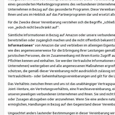
eines gesonderten Marketingprogramms des verbundenen Unternehmens
Unternehmen in Bezug auf das gesonderte Programm. Diese Vereinbarung
Ihnen und uns im Hinblick auf das Partnerprogramm dar und ersetzt al
Für die Zwecke dieser Vereinbarung verstehen sich die Begriffe „schließ
von „jedoch nicht beschränkt auf“.
Sämtliche Informationen in Bezug auf Amazon oder unsere verbunde
bereitstellen oder zugänglich machen und die nicht öffentlich bekannt bz
Informationen
“ von Amazon dar und verbleiben im alleinigen Eigent
wie dies angemessenerweise für die Erbringung Ihrer Leistungen gemäß d
juristischen Personen, die im Zusammenhang mit Ihrem Konto Zugriff au
Pflichten kennen und einhalten. Sie werden Vertrauliche Informationen 
Unternehmen) weitergeben und alle angemessenen Maßnahmen ergreifen
schützen, die gemäß dieser Vereinbarung nicht ausdrücklich zulässig is
Vertraulichkeits- oder Geheimhaltungsvereinbarungen und gilt für die
Das Verhältnis zwischen Ihnen und uns ist das unabhängiger Vertragspa
Joint-Venture, ein Vertretungsverhältnis, eine Franchisevereinbarung, 
unseren jeweiligen verbundenen Unternehmen und Ihnen. Sie sind ni
oder Zusagen abzugeben oder anzunehmen. Wenn Sie eine andere natürli
ermöglichen, Handlungen in Bezug auf den Gegenstand dieser Vereinbar
Ungeachtet anders lautender Bestimmungen in dieser Vereinbarung wird