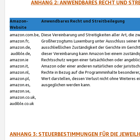
ANHANG 2: ANWENDBARES RECHT UND STRE
Amazon-
Anwendbares Recht und Streitbeilegung
Website
amazon.com.be,
Diese Vereinbarung und Streitigkeiten aller Art, die 
amazon.fr,
Großherzogtums Luxemburg unter Ausschluss seiner Kol
amazon.de,
ausschließlichen Zuständigkeit der Gerichte im Geri
audible.de,
dieser Vereinbarung kann Amazon bei einem zuständig
amazon.ie
Rechtsschutz wegen einer tatsächlichen oder angebli
amazon.it,
Amazon oder einer anderen natürlichen oder juristisc
amazon.nl,
Rechte in Bezug auf die Programminhalte besonderer,
amazon.pl,
Wert darstellen, dessen Verlust nicht ohne Weiteres e
amazon.es,
ausgeglichen werden kann.
amazon.se,
amazon.co.uk,
audible.co.uk
ANHANG 3: STEUERBESTIMMUNGEN FÜR DIE JEWEIL