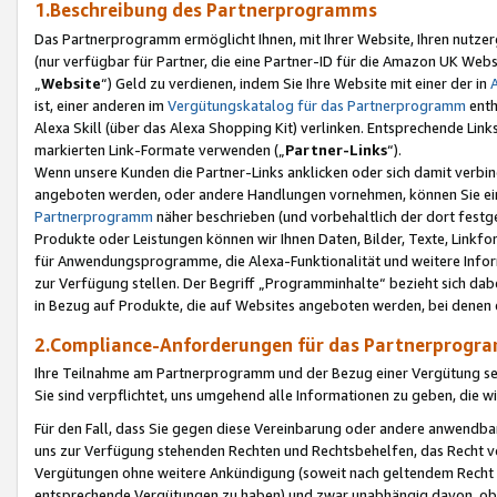
1.Beschreibung des Partnerprogramms
Das Partnerprogramm ermöglicht Ihnen, mit Ihrer Website, Ihren nutzer
(nur verfügbar für Partner, die eine Partner-ID für die Amazon UK We
„
Website
“) Geld zu verdienen, indem Sie Ihre Website mit einer der in
ist, einer anderen im
Vergütungskatalog für das Partnerprogramm
enth
Alexa Skill (über das Alexa Shopping Kit) verlinken. Entsprechende Lin
markierten Link-Formate verwenden („
Partner-Links
“).
Wenn unsere Kunden die Partner-Links anklicken oder sich damit verbi
angeboten werden, oder andere Handlungen vornehmen, können Sie eine
Partnerprogramm
näher beschrieben (und vorbehaltlich der dort festg
Produkte oder Leistungen können wir Ihnen Daten, Bilder, Texte, Linkfo
für Anwendungsprogramme, die Alexa-Funktionalität und weitere Inf
zur Verfügung stellen. Der Begriff „Programminhalte“ bezieht sich dabe
in Bezug auf Produkte, die auf Websites angeboten werden, bei denen 
2.Compliance-Anforderungen für das Partnerprog
Ihre Teilnahme am Partnerprogramm und der Bezug einer Vergütung setz
Sie sind verpflichtet, uns umgehend alle Informationen zu geben, die w
Für den Fall, dass Sie gegen diese Vereinbarung oder andere anwendba
uns zur Verfügung stehenden Rechten und Rechtsbehelfen, das Recht vo
Vergütungen ohne weitere Ankündigung (soweit nach geltendem Recht z
entsprechende Vergütungen zu haben) und zwar unabhängig davon, ob 