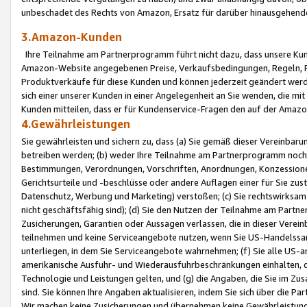
unbeschadet des Rechts von Amazon, Ersatz für darüber hinausgehen
3.Amazon-Kunden
Ihre Teilnahme am Partnerprogramm führt nicht dazu, dass unsere Kun
Amazon-Website angegebenen Preise, Verkaufsbedingungen, Regeln, Ri
Produktverkäufe für diese Kunden und können jederzeit geändert werde
sich einer unserer Kunden in einer Angelegenheit an Sie wenden, die 
Kunden mitteilen, dass er für Kundenservice-Fragen den auf der Ama
4.Gewährleistungen
Sie gewährleisten und sichern zu, dass (a) Sie gemäß dieser Vereinba
betreiben werden; (b) weder Ihre Teilnahme am Partnerprogramm noch d
Bestimmungen, Verordnungen, Vorschriften, Anordnungen, Konzessionen,
Gerichtsurteile und -beschlüsse oder andere Auflagen einer für Sie zu
Datenschutz, Werbung und Marketing) verstoßen; (c) Sie rechtswirksam 
nicht geschäftsfähig sind); (d) Sie den Nutzen der Teilnahme am Partne
Zusicherungen, Garantien oder Aussagen verlassen, die in dieser Verein
teilnehmen und keine Serviceangebote nutzen, wenn Sie US-Handelssa
unterliegen, in dem Sie Serviceangebote wahrnehmen; (f) Sie alle US
amerikanische Ausfuhr- und Wiederausfuhrbeschränkungen einhalten, 
Technologie und Leistungen gelten, und (g) die Angaben, die Sie im 
sind. Sie können Ihre Angaben aktualisieren, indem Sie sich über die 
Wir machen keine Zusicherungen und übernehmen keine Gewährleistun