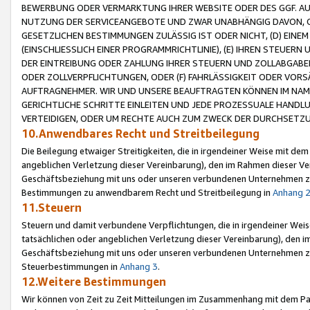
BEWERBUNG ODER VERMARKTUNG IHRER WEBSITE ODER DES GGF. AUF 
NUTZUNG DER SERVICEANGEBOTE UND ZWAR UNABHÄNGIG DAVON, O
GESETZLICHEN BESTIMMUNGEN ZULÄSSIG IST ODER NICHT, (D) EINE
(EINSCHLIESSLICH EINER PROGRAMMRICHTLINIE), (E) IHREN STEUER
DER EINTREIBUNG ODER ZAHLUNG IHRER STEUERN UND ZOLLABGAB
ODER ZOLLVERPFLICHTUNGEN, ODER (F) FAHRLÄSSIGKEIT ODER VORS
AUFTRAGNEHMER. WIR UND UNSERE BEAUFTRAGTEN KÖNNEN IM NAME
GERICHTLICHE SCHRITTE EINLEITEN UND JEDE PROZESSUALE HAND
VERTEIDIGEN, ODER UM RECHTE AUCH ZUM ZWECK DER DURCHSETZU
10.Anwendbares Recht und Streitbeilegung
Die Beilegung etwaiger Streitigkeiten, die in irgendeiner Weise mit de
angeblichen Verletzung dieser Vereinbarung), den im Rahmen dieser Ve
Geschäftsbeziehung mit uns oder unseren verbundenen Unternehmen zu
Bestimmungen zu anwendbarem Recht und Streitbeilegung in
Anhang 
11.Steuern
Steuern und damit verbundene Verpflichtungen, die in irgendeiner Wei
tatsächlichen oder angeblichen Verletzung dieser Vereinbarung), den 
Geschäftsbeziehung mit uns oder unseren verbundenen Unternehmen z
Steuerbestimmungen in
Anhang 3
.
12.Weitere Bestimmungen
Wir können von Zeit zu Zeit Mitteilungen im Zusammenhang mit dem Par