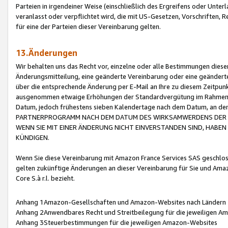
Parteien in irgendeiner Weise (einschließlich des Ergreifens oder Unt
veranlasst oder verpflichtet wird, die mit US-Gesetzen, Vorschriften,
für eine der Parteien dieser Vereinbarung gelten.
13.Änderungen
Wir behalten uns das Recht vor, einzelne oder alle Bestimmungen diese
Änderungsmitteilung, eine geänderte Vereinbarung oder eine geänderte 
über die entsprechende Änderung per E-Mail an Ihre zu diesem Zeitpun
ausgenommen etwaige Erhöhungen der Standardvergütung im Rahmen
Datum, jedoch frühestens sieben Kalendertage nach dem Datum, an de
PARTNERPROGRAMM NACH DEM DATUM DES WIRKSAMWERDENS DER Ä
WENN SIE MIT EINER ÄNDERUNG NICHT EINVERSTANDEN SIND, HABEN S
KÜNDIGEN.
Wenn Sie diese Vereinbarung mit Amazon France Services SAS geschlo
gelten zukünftige Änderungen an dieser Vereinbarung für Sie und Ama
Core S.à r.l. bezieht.
Anhang 1Amazon-Gesellschaften und Amazon-Websites nach Ländern
Anhang 2Anwendbares Recht und Streitbeilegung für die jeweiligen 
Anhang 3Steuerbestimmungen für die jeweiligen Amazon-Websites