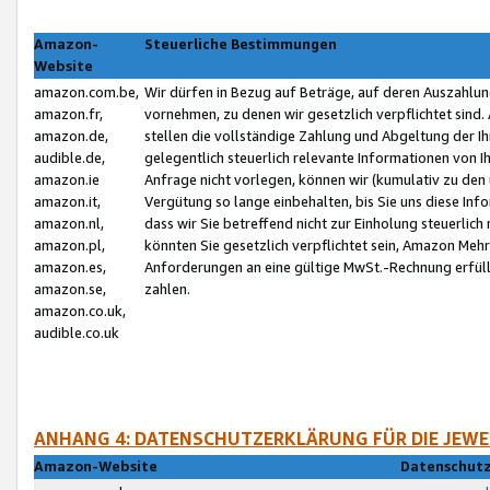
Amazon-
Steuerliche Bestimmungen
Website
amazon.com.be,
Wir dürfen in Bezug auf Beträge, auf deren Auszahlun
amazon.fr,
vornehmen, zu denen wir gesetzlich verpflichtet sind
amazon.de,
stellen die vollständige Zahlung und Abgeltung der 
audible.de,
gelegentlich steuerlich relevante Informationen von I
amazon.ie
Anfrage nicht vorlegen, können wir (kumulativ zu de
amazon.it,
Vergütung so lange einbehalten, bis Sie uns diese Inf
amazon.nl,
dass wir Sie betreffend nicht zur Einholung steuerlich 
amazon.pl,
könnten Sie gesetzlich verpflichtet sein, Amazon Meh
amazon.es,
Anforderungen an eine gültige MwSt.-Rechnung erfüllt
amazon.se,
zahlen.
amazon.co.uk,
audible.co.uk
ANHANG 4: DATENSCHUTZERKLÄRUNG FÜR DIE JEWE
Amazon-Website
Datenschutz