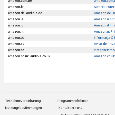
amazon.com.be
amazon.com.b
amazon.fr
Notice:Protec
amazon.de, audible.de
Amazon.de Da
amazon.ie
Amazon.ie Pri
amazon.it
Amazon.it Inf
amazon.nl
Amazon.nl Pri
amazon.pl
Informacja O
amazon.es
Aviso de Priv
amazon.se
Integritetsm
amazon.co.uk, audible.co.uk
Amazon.co.uk 
Teilnahmevereinbarung
Programmrichtlinien
Nutzungsbestimmungen
Kontaktiere uns