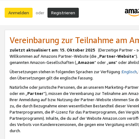
Anmelden
Registrieren
oder
Vereinbarung zur Teilnahme am 
zuletzt aktualisiert am
:
15. Oktober 2025
(Derzeitige Partner - 
Willkommen auf Amazons Partner-Website (die „
Partner-Website
“)
genannten Amazon-Gesellschaften („
Amazon
“ oder „
uns
“ oder ähnli
Übersetzungen stehen in folgenden Sprachen zur Verfügung :
Englisch
,
den Übersetzungen gilt die englische Fassung.
Natürliche oder juristische Personen, die an unserem Marketing-Partn
oder ein „
Partner
“), müssen die Vereinbarung zur Teilnahme am Ama
Ihrer Anmeldung auf bzw. Nutzung der Partner-Website stimmen Sie die
zu, die durch Bezugnahme einen wesentlichen Bestandteil dieser Verei
Partnerprogramm, die IP-Lizenz für das Partnerprogramm, den Vergütu
Partnerprogramm). Inhalte, die du auf der Website Amazon.com veröffe
des Verbots von Kundenrezensionen, die gegen eine Vergütung erstellt, 
durch.