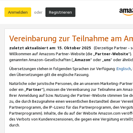
Anmelden
Registrieren
oder
Vereinbarung zur Teilnahme am 
zuletzt aktualisiert am
:
15. Oktober 2025
(Derzeitige Partner - 
Willkommen auf Amazons Partner-Website (die „
Partner-Website
“)
genannten Amazon-Gesellschaften („
Amazon
“ oder „
uns
“ oder ähnli
Übersetzungen stehen in folgenden Sprachen zur Verfügung :
Englisch
,
den Übersetzungen gilt die englische Fassung.
Natürliche oder juristische Personen, die an unserem Marketing-Partn
oder ein „
Partner
“), müssen die Vereinbarung zur Teilnahme am Ama
Ihrer Anmeldung auf bzw. Nutzung der Partner-Website stimmen Sie die
zu, die durch Bezugnahme einen wesentlichen Bestandteil dieser Verei
Partnerprogramm, die IP-Lizenz für das Partnerprogramm, den Vergütu
Partnerprogramm). Inhalte, die du auf der Website Amazon.com veröffe
des Verbots von Kundenrezensionen, die gegen eine Vergütung erstellt, 
durch.