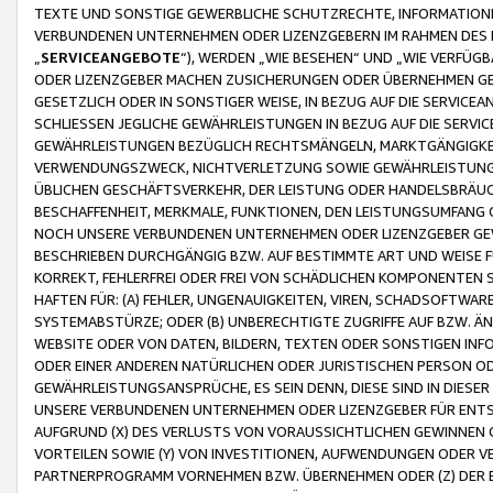
TEXTE UND SONSTIGE GEWERBLICHE SCHUTZRECHTE, INFORMATIONE
VERBUNDENEN UNTERNEHMEN ODER LIZENZGEBERN IM RAHMEN DES
„
SERVICEANGEBOTE
“), WERDEN „WIE BESEHEN“ UND „WIE VERFÜ
ODER LIZENZGEBER MACHEN ZUSICHERUNGEN ODER ÜBERNEHMEN GEW
GESETZLICH ODER IN SONSTIGER WEISE, IN BEZUG AUF DIE SERVI
SCHLIESSEN JEGLICHE GEWÄHRLEISTUNGEN IN BEZUG AUF DIE SERVI
GEWÄHRLEISTUNGEN BEZÜGLICH RECHTSMÄNGELN, MARKTGÄNGIGKEIT
VERWENDUNGSZWECK, NICHTVERLETZUNG SOWIE GEWÄHRLEISTUNGEN 
ÜBLICHEN GESCHÄFTSVERKEHR, DER LEISTUNG ODER HANDELSBRÄUCH
BESCHAFFENHEIT, MERKMALE, FUNKTIONEN, DEN LEISTUNGSUMFANG 
NOCH UNSERE VERBUNDENEN UNTERNEHMEN ODER LIZENZGEBER GEWÄ
BESCHRIEBEN DURCHGÄNGIG BZW. AUF BESTIMMTE ART UND WEISE
KORREKT, FEHLERFREI ODER FREI VON SCHÄDLICHEN KOMPONENTEN
HAFTEN FÜR: (A) FEHLER, UNGENAUIGKEITEN, VIREN, SCHADSOFTW
SYSTEMABSTÜRZE; ODER (B) UNBERECHTIGTE ZUGRIFFE AUF BZW. 
WEBSITE ODER VON DATEN, BILDERN, TEXTEN ODER SONSTIGEN INF
ODER EINER ANDEREN NATÜRLICHEN ODER JURISTISCHEN PERSON OD
GEWÄHRLEISTUNGSANSPRÜCHE, ES SEIN DENN, DIESE SIND IN DIES
UNSERE VERBUNDENEN UNTERNEHMEN ODER LIZENZGEBER FÜR EN
AUFGRUND (X) DES VERLUSTS VON VORAUSSICHTLICHEN GEWINNEN
VORTEILEN SOWIE (Y) VON INVESTITIONEN, AUFWENDUNGEN ODER VE
PARTNERPROGRAMM VORNEHMEN BZW. ÜBERNEHMEN ODER (Z) DER 