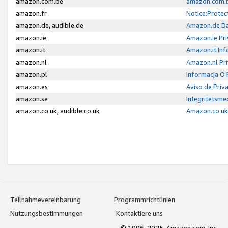
amazon.com.be
amazon.com.b
amazon.fr
Notice:Protec
amazon.de, audible.de
Amazon.de Da
amazon.ie
Amazon.ie Pri
amazon.it
Amazon.it Inf
amazon.nl
Amazon.nl Pri
amazon.pl
Informacja O
amazon.es
Aviso de Priv
amazon.se
Integritetsm
amazon.co.uk, audible.co.uk
Amazon.co.uk 
Teilnahmevereinbarung
Programmrichtlinien
Nutzungsbestimmungen
Kontaktiere uns