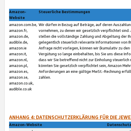
Amazon-
Steuerliche Bestimmungen
Website
amazon.com.be,
Wir dürfen in Bezug auf Beträge, auf deren Auszahlun
amazon.fr,
vornehmen, zu denen wir gesetzlich verpflichtet sind
amazon.de,
stellen die vollständige Zahlung und Abgeltung der 
audible.de,
gelegentlich steuerlich relevante Informationen von I
amazon.ie
Anfrage nicht vorlegen, können wir (kumulativ zu de
amazon.it,
Vergütung so lange einbehalten, bis Sie uns diese Inf
amazon.nl,
dass wir Sie betreffend nicht zur Einholung steuerlich 
amazon.pl,
könnten Sie gesetzlich verpflichtet sein, Amazon Meh
amazon.es,
Anforderungen an eine gültige MwSt.-Rechnung erfüllt
amazon.se,
zahlen.
amazon.co.uk,
audible.co.uk
ANHANG 4: DATENSCHUTZERKLÄRUNG FÜR DIE JEWE
Amazon-Website
Datenschutz