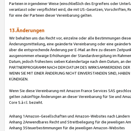
Parteien in irgendeiner Weise (einschließlich des Ergreifens oder Unt
veranlasst oder verpflichtet wird, die mit US-Gesetzen, Vorschriften,
für eine der Parteien dieser Vereinbarung gelten.
13.Änderungen
Wir behalten uns das Recht vor, einzelne oder alle Bestimmungen diese
Änderungsmitteilung, eine geänderte Vereinbarung oder eine geänderte 
über die entsprechende Änderung per E-Mail an Ihre zu diesem Zeitpun
ausgenommen etwaige Erhöhungen der Standardvergütung im Rahmen
Datum, jedoch frühestens sieben Kalendertage nach dem Datum, an de
PARTNERPROGRAMM NACH DEM DATUM DES WIRKSAMWERDENS DER Ä
WENN SIE MIT EINER ÄNDERUNG NICHT EINVERSTANDEN SIND, HABEN S
KÜNDIGEN.
Wenn Sie diese Vereinbarung mit Amazon France Services SAS geschlo
gelten zukünftige Änderungen an dieser Vereinbarung für Sie und Ama
Core S.à r.l. bezieht.
Anhang 1Amazon-Gesellschaften und Amazon-Websites nach Ländern
Anhang 2Anwendbares Recht und Streitbeilegung für die jeweiligen 
Anhang 3Steuerbestimmungen für die jeweiligen Amazon-Websites