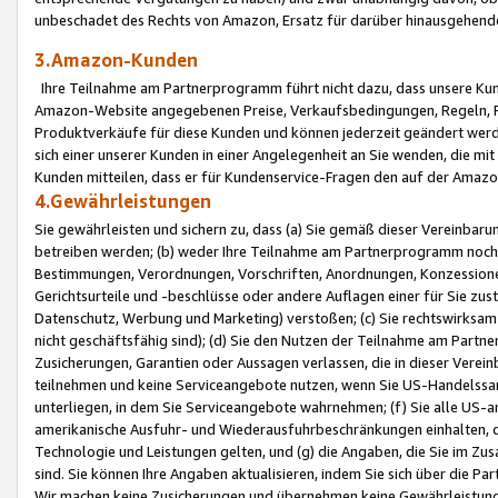
unbeschadet des Rechts von Amazon, Ersatz für darüber hinausgehen
3.Amazon-Kunden
Ihre Teilnahme am Partnerprogramm führt nicht dazu, dass unsere Kun
Amazon-Website angegebenen Preise, Verkaufsbedingungen, Regeln, Ri
Produktverkäufe für diese Kunden und können jederzeit geändert werde
sich einer unserer Kunden in einer Angelegenheit an Sie wenden, die 
Kunden mitteilen, dass er für Kundenservice-Fragen den auf der Ama
4.Gewährleistungen
Sie gewährleisten und sichern zu, dass (a) Sie gemäß dieser Vereinba
betreiben werden; (b) weder Ihre Teilnahme am Partnerprogramm noch d
Bestimmungen, Verordnungen, Vorschriften, Anordnungen, Konzessionen,
Gerichtsurteile und -beschlüsse oder andere Auflagen einer für Sie zu
Datenschutz, Werbung und Marketing) verstoßen; (c) Sie rechtswirksam 
nicht geschäftsfähig sind); (d) Sie den Nutzen der Teilnahme am Partne
Zusicherungen, Garantien oder Aussagen verlassen, die in dieser Verein
teilnehmen und keine Serviceangebote nutzen, wenn Sie US-Handelssa
unterliegen, in dem Sie Serviceangebote wahrnehmen; (f) Sie alle US
amerikanische Ausfuhr- und Wiederausfuhrbeschränkungen einhalten, 
Technologie und Leistungen gelten, und (g) die Angaben, die Sie im 
sind. Sie können Ihre Angaben aktualisieren, indem Sie sich über die 
Wir machen keine Zusicherungen und übernehmen keine Gewährleistun