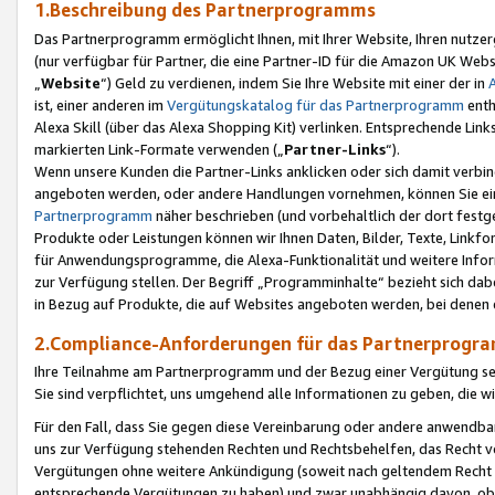
1.Beschreibung des Partnerprogramms
Das Partnerprogramm ermöglicht Ihnen, mit Ihrer Website, Ihren nutzer
(nur verfügbar für Partner, die eine Partner-ID für die Amazon UK We
„
Website
“) Geld zu verdienen, indem Sie Ihre Website mit einer der in
ist, einer anderen im
Vergütungskatalog für das Partnerprogramm
enth
Alexa Skill (über das Alexa Shopping Kit) verlinken. Entsprechende Lin
markierten Link-Formate verwenden („
Partner-Links
“).
Wenn unsere Kunden die Partner-Links anklicken oder sich damit verbi
angeboten werden, oder andere Handlungen vornehmen, können Sie eine
Partnerprogramm
näher beschrieben (und vorbehaltlich der dort festg
Produkte oder Leistungen können wir Ihnen Daten, Bilder, Texte, Linkfo
für Anwendungsprogramme, die Alexa-Funktionalität und weitere Inf
zur Verfügung stellen. Der Begriff „Programminhalte“ bezieht sich dabe
in Bezug auf Produkte, die auf Websites angeboten werden, bei denen 
2.Compliance-Anforderungen für das Partnerprog
Ihre Teilnahme am Partnerprogramm und der Bezug einer Vergütung setz
Sie sind verpflichtet, uns umgehend alle Informationen zu geben, die w
Für den Fall, dass Sie gegen diese Vereinbarung oder andere anwendba
uns zur Verfügung stehenden Rechten und Rechtsbehelfen, das Recht vo
Vergütungen ohne weitere Ankündigung (soweit nach geltendem Recht z
entsprechende Vergütungen zu haben) und zwar unabhängig davon, ob 