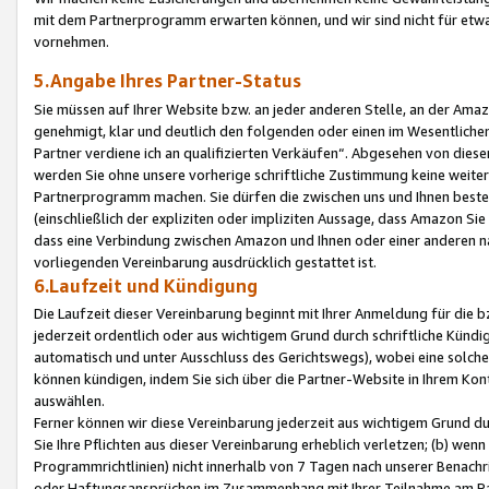
mit dem Partnerprogramm erwarten können, und wir sind nicht für etwa
vornehmen.
5.Angabe Ihres Partner-Status
Sie müssen auf Ihrer Website bzw. an jeder anderen Stelle, an der Am
genehmigt, klar und deutlich den folgenden oder einen im Wesentlichen
Partner verdiene ich an qualifizierten Verkäufen“. Abgesehen von die
werden Sie ohne unsere vorherige schriftliche Zustimmung keine weite
Partnerprogramm machen. Sie dürfen die zwischen uns und Ihnen best
(einschließlich der expliziten oder impliziten Aussage, dass Amazon Si
dass eine Verbindung zwischen Amazon und Ihnen oder einer anderen natü
vorliegenden Vereinbarung ausdrücklich gestattet ist.
6.Laufzeit und Kündigung
Die Laufzeit dieser Vereinbarung beginnt mit Ihrer Anmeldung für die 
jederzeit ordentlich oder aus wichtigem Grund durch schriftliche Kündi
automatisch und unter Ausschluss des Gerichtswegs), wobei eine solch
können kündigen, indem Sie sich über die Partner-Website in Ihrem Ko
auswählen.
Ferner können wir diese Vereinbarung jederzeit aus wichtigem Grund dur
Sie Ihre Pflichten aus dieser Vereinbarung erheblich verletzen; (b) wen
Programmrichtlinien) nicht innerhalb von 7 Tagen nach unserer Benachr
oder Haftungsansprüchen im Zusammenhang mit Ihrer Teilnahme am Pa