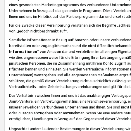
eines gesonderten Marketingprogramms des verbundenen Unternehmens
Unternehmen in Bezug auf das gesonderte Programm. Diese Vereinbarung
Ihnen und uns im Hinblick auf das Partnerprogramm dar und ersetzt al
Für die Zwecke dieser Vereinbarung verstehen sich die Begriffe „schließ
von „jedoch nicht beschränkt auf“.
Sämtliche Informationen in Bezug auf Amazon oder unsere verbunde
bereitstellen oder zugänglich machen und die nicht öffentlich bekannt bz
Informationen
“ von Amazon dar und verbleiben im alleinigen Eigent
wie dies angemessenerweise für die Erbringung Ihrer Leistungen gemäß d
juristischen Personen, die im Zusammenhang mit Ihrem Konto Zugriff au
Pflichten kennen und einhalten. Sie werden Vertrauliche Informationen 
Unternehmen) weitergeben und alle angemessenen Maßnahmen ergreifen
schützen, die gemäß dieser Vereinbarung nicht ausdrücklich zulässig is
Vertraulichkeits- oder Geheimhaltungsvereinbarungen und gilt für die
Das Verhältnis zwischen Ihnen und uns ist das unabhängiger Vertragspa
Joint-Venture, ein Vertretungsverhältnis, eine Franchisevereinbarung, 
unseren jeweiligen verbundenen Unternehmen und Ihnen. Sie sind ni
oder Zusagen abzugeben oder anzunehmen. Wenn Sie eine andere natürli
ermöglichen, Handlungen in Bezug auf den Gegenstand dieser Vereinbar
Ungeachtet anders lautender Bestimmungen in dieser Vereinbarung wird