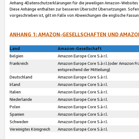
Anhang 4Datenschutzerklärungen für die jeweiligen Amazon-Websites
Diese Anhänge enthalten zur besseren Übersicht Übersetzungen. Sofe
vorgeschrieben ist, gilt im Falle von Abweichungen die englische Fass
ANHANG 1: AMAZON-GESELLSCHAFTEN UND AMAZO
Land
Amazon-Gesellschaft
Belgien
Amazon Europe Core S.à r.l.
Frankreich
Amazon Europe Core S.à r.l.(oder Amazon Fr
entsprechend der Mitteilung)
Deutschland
Amazon Europe Core S.à r.l.
Irland
Amazon Europe Core S.à r.l.
Italien
Amazon Europe Core S.à r.l.
Niederlande
Amazon Europe Core S.à r.l.
Polen
Amazon Europe Core S.à r.l.
Spanien
Amazon Europe Core S.à r.l.
Schweden
Amazon Europe Core S.à r.l.
Vereinigtes Königreich
Amazon Europe Core S.à r.l.