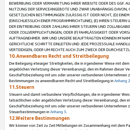
BEWERBUNG ODER VERMARKTUNG IHRER WEBSITE ODER DES GGF. AUF 
NUTZUNG DER SERVICEANGEBOTE UND ZWAR UNABHÄNGIG DAVON, O
GESETZLICHEN BESTIMMUNGEN ZULÄSSIG IST ODER NICHT, (D) EINE
(EINSCHLIESSLICH EINER PROGRAMMRICHTLINIE), (E) IHREN STEUER
DER EINTREIBUNG ODER ZAHLUNG IHRER STEUERN UND ZOLLABGAB
ODER ZOLLVERPFLICHTUNGEN, ODER (F) FAHRLÄSSIGKEIT ODER VORS
AUFTRAGNEHMER. WIR UND UNSERE BEAUFTRAGTEN KÖNNEN IM NAME
GERICHTLICHE SCHRITTE EINLEITEN UND JEDE PROZESSUALE HAND
VERTEIDIGEN, ODER UM RECHTE AUCH ZUM ZWECK DER DURCHSETZU
10.Anwendbares Recht und Streitbeilegung
Die Beilegung etwaiger Streitigkeiten, die in irgendeiner Weise mit de
angeblichen Verletzung dieser Vereinbarung), den im Rahmen dieser Ve
Geschäftsbeziehung mit uns oder unseren verbundenen Unternehmen zu
Bestimmungen zu anwendbarem Recht und Streitbeilegung in
Anhang 
11.Steuern
Steuern und damit verbundene Verpflichtungen, die in irgendeiner Wei
tatsächlichen oder angeblichen Verletzung dieser Vereinbarung), den 
Geschäftsbeziehung mit uns oder unseren verbundenen Unternehmen z
Steuerbestimmungen in
Anhang 3
.
12.Weitere Bestimmungen
Wir können von Zeit zu Zeit Mitteilungen im Zusammenhang mit dem Par