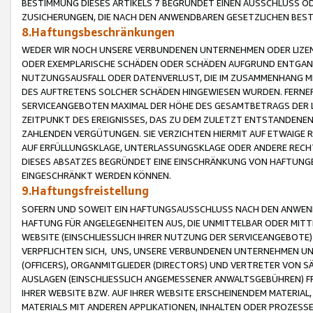
BESTIMMUNG DIESES ARTIKELS 7 BEGRÜNDET EINEN AUSSCHLUSS 
ZUSICHERUNGEN, DIE NACH DEN ANWENDBAREN GESETZLICHEN BE
8.Haftungsbeschränkungen
WEDER WIR NOCH UNSERE VERBUNDENEN UNTERNEHMEN ODER LIZEN
ODER EXEMPLARISCHE SCHÄDEN ODER SCHÄDEN AUFGRUND ENTGANG
NUTZUNGSAUSFALL ODER DATENVERLUST, DIE IM ZUSAMMENHANG MI
DES AUFTRETENS SOLCHER SCHÄDEN HINGEWIESEN WURDEN. FERN
SERVICEANGEBOTEN MAXIMAL DER HÖHE DES GESAMTBETRAGS DER 
ZEITPUNKT DES EREIGNISSES, DAS ZU DEM ZULETZT ENTSTANDENE
ZAHLENDEN VERGÜTUNGEN. SIE VERZICHTEN HIERMIT AUF ETWAIGE 
AUF ERFÜLLUNGSKLAGE, UNTERLASSUNGSKLAGE ODER ANDERE RECHT
DIESES ABSATZES BEGRÜNDET EINE EINSCHRÄNKUNG VON HAFTUNG
EINGESCHRÄNKT WERDEN KÖNNEN.
9.Haftungsfreistellung
SOFERN UND SOWEIT EIN HAFTUNGSAUSSCHLUSS NACH DEN ANWENDB
HAFTUNG FÜR ANGELEGENHEITEN AUS, DIE UNMITTELBAR ODER MITT
WEBSITE (EINSCHLIESSLICH IHRER NUTZUNG DER SERVICEANGEBOTE)
VERPFLICHTEN SICH, UNS, UNSERE VERBUNDENEN UNTERNEHMEN UN
(OFFICERS), ORGANMITGLIEDER (DIRECTORS) UND VERTRETER VON 
AUSLAGEN (EINSCHLIESSLICH ANGEMESSENER ANWALTSGEBÜHREN) FR
IHRER WEBSITE BZW. AUF IHRER WEBSITE ERSCHEINENDEM MATERIAL
MATERIALS MIT ANDEREN APPLIKATIONEN, INHALTEN ODER PROZESSE