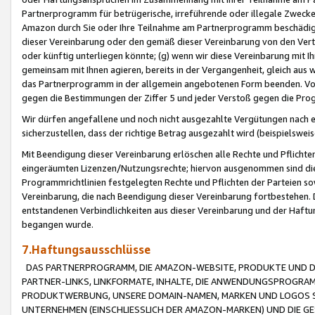
Partnerprogramm für betrügerische, irreführende oder illegale Zwecke
Amazon durch Sie oder Ihre Teilnahme am Partnerprogramm beschädig
dieser Vereinbarung oder den gemäß dieser Vereinbarung von den Vertr
oder künftig unterliegen könnte; (g) wenn wir diese Vereinbarung mit I
gemeinsam mit Ihnen agieren, bereits in der Vergangenheit, gleich aus
das Partnerprogramm in der allgemein angebotenen Form beenden. Vors
gegen die Bestimmungen der Ziffer 5 und jeder Verstoß gegen die Prog
Wir dürfen angefallene und noch nicht ausgezahlte Vergütungen nach 
sicherzustellen, dass der richtige Betrag ausgezahlt wird (beispielsw
Mit Beendigung dieser Vereinbarung erlöschen alle Rechte und Pflichte
eingeräumten Lizenzen/Nutzungsrechte; hiervon ausgenommen sind die in 
Programmrichtlinien festgelegten Rechte und Pflichten der Parteien sow
Vereinbarung, die nach Beendigung dieser Vereinbarung fortbestehen. D
entstandenen Verbindlichkeiten aus dieser Vereinbarung und der Haft
begangen wurde.
7.Haftungsausschlüsse
DAS PARTNERPROGRAMM, DIE AMAZON-WEBSITE, PRODUKTE UND DI
PARTNER-LINKS, LINKFORMATE, INHALTE, DIE ANWENDUNGSPROGR
PRODUKTWERBUNG, UNSERE DOMAIN-NAMEN, MARKEN UND LOGOS S
UNTERNEHMEN (EINSCHLIESSLICH DER AMAZON-MARKEN) UND DIE GE