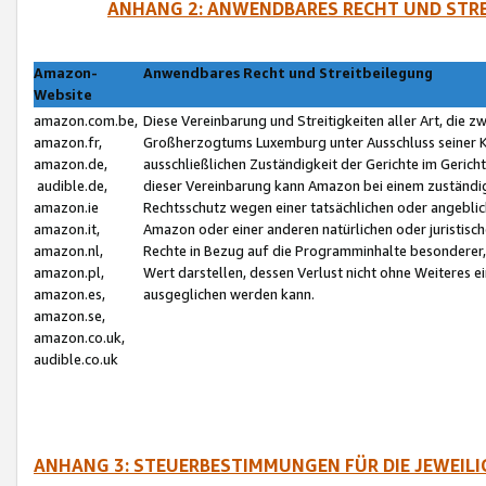
ANHANG 2: ANWENDBARES RECHT UND STRE
Amazon-
Anwendbares Recht und Streitbeilegung
Website
amazon.com.be,
Diese Vereinbarung und Streitigkeiten aller Art, die 
amazon.fr,
Großherzogtums Luxemburg unter Ausschluss seiner Kol
amazon.de,
ausschließlichen Zuständigkeit der Gerichte im Geri
audible.de,
dieser Vereinbarung kann Amazon bei einem zuständig
amazon.ie
Rechtsschutz wegen einer tatsächlichen oder angebli
amazon.it,
Amazon oder einer anderen natürlichen oder juristisc
amazon.nl,
Rechte in Bezug auf die Programminhalte besonderer,
amazon.pl,
Wert darstellen, dessen Verlust nicht ohne Weiteres e
amazon.es,
ausgeglichen werden kann.
amazon.se,
amazon.co.uk,
audible.co.uk
ANHANG 3: STEUERBESTIMMUNGEN FÜR DIE JEWEIL