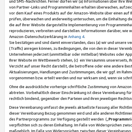
und SMS-Nachrichten. Ferner dürfen wir (a) Informationen über Ihre We
von Partner-Links und Programminhalten erhalten überwachen, aufzei
vor dem Kauf eines Produkts auf der Amazon-Website über einen auf Ih
prüfen, überwachen und anderweitig untersuchen, um die Einhaltung dies
die auf Ihrer Website dargestellte Implementierung von Programminhalt
reproduzieren, verbreiten und darstellen. Informationen darüber, wie w
Amazon-Datenschutzerklärung in
Anhang 4
.
Sie bestätigen und sind damit einverstanden, dass (a) wir und unsere 
(Traffic) anregen können, zu Bedingungen, die von den in dieser Vere
Unternehmen jederzeit (unmittelbar oder mittelbar) Websites oder Appl
Ihrer Website im Wettbewerb stehen, (c) ein Versäumnis unsererseits, I
Verzicht auf unser Recht darstellt, die betroffene oder eine andere B
Aktualisierungen, Handlungen und Zustimmungen, die wir ggf. im Rahme
vorgenommen bzw. erteilt werden und nur wirksam sind, wenn sie schri
Ohne die ausdrückliche vorherige schriftliche Zustimmung von Amazon
abtreten. Vorbehaltlich dieser Einschränkung ist diese Vereinbarung f
rechtlich bindend, gegenüber den Parteien und ihren jeweiligen Rech
Diese Vereinbarung umfasst die jeweils aktuellste Fassung aller Richtli
dieser Vereinbarung Bezug genommen wird und alle anderen Richtlinie
des Partnerprogramms zur Verfügung gestellt werden („
Programmric
verpflichten sich zu deren Einhaltung. Im Falle von Widersprüchen zwi
maßgeblich. Im Falle von Widersprüchen zwischen dieser Vereinbarun