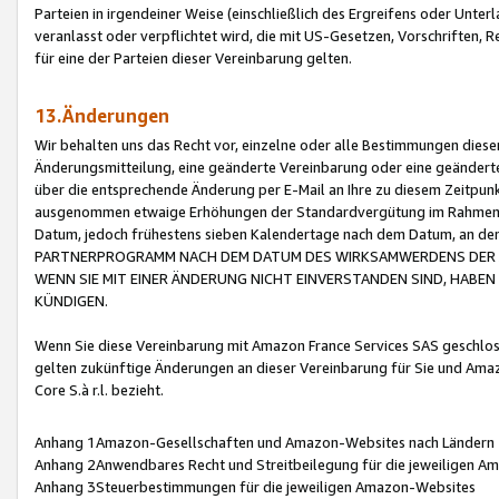
Parteien in irgendeiner Weise (einschließlich des Ergreifens oder Unt
veranlasst oder verpflichtet wird, die mit US-Gesetzen, Vorschriften,
für eine der Parteien dieser Vereinbarung gelten.
13.Änderungen
Wir behalten uns das Recht vor, einzelne oder alle Bestimmungen diese
Änderungsmitteilung, eine geänderte Vereinbarung oder eine geänderte 
über die entsprechende Änderung per E-Mail an Ihre zu diesem Zeitpun
ausgenommen etwaige Erhöhungen der Standardvergütung im Rahmen
Datum, jedoch frühestens sieben Kalendertage nach dem Datum, an de
PARTNERPROGRAMM NACH DEM DATUM DES WIRKSAMWERDENS DER Ä
WENN SIE MIT EINER ÄNDERUNG NICHT EINVERSTANDEN SIND, HABEN S
KÜNDIGEN.
Wenn Sie diese Vereinbarung mit Amazon France Services SAS geschlo
gelten zukünftige Änderungen an dieser Vereinbarung für Sie und Ama
Core S.à r.l. bezieht.
Anhang 1Amazon-Gesellschaften und Amazon-Websites nach Ländern
Anhang 2Anwendbares Recht und Streitbeilegung für die jeweiligen 
Anhang 3Steuerbestimmungen für die jeweiligen Amazon-Websites