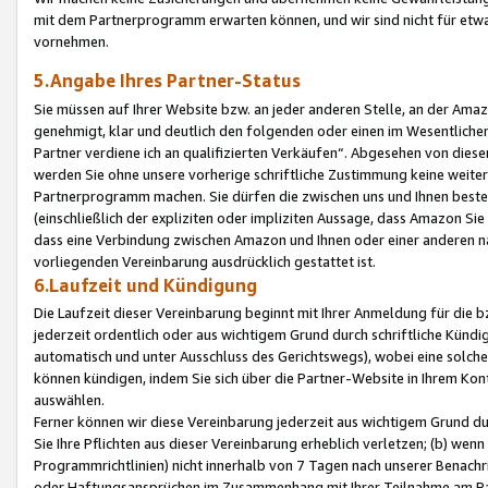
mit dem Partnerprogramm erwarten können, und wir sind nicht für etwa
vornehmen.
5.Angabe Ihres Partner-Status
Sie müssen auf Ihrer Website bzw. an jeder anderen Stelle, an der Am
genehmigt, klar und deutlich den folgenden oder einen im Wesentlichen
Partner verdiene ich an qualifizierten Verkäufen“. Abgesehen von die
werden Sie ohne unsere vorherige schriftliche Zustimmung keine weite
Partnerprogramm machen. Sie dürfen die zwischen uns und Ihnen best
(einschließlich der expliziten oder impliziten Aussage, dass Amazon Si
dass eine Verbindung zwischen Amazon und Ihnen oder einer anderen natü
vorliegenden Vereinbarung ausdrücklich gestattet ist.
6.Laufzeit und Kündigung
Die Laufzeit dieser Vereinbarung beginnt mit Ihrer Anmeldung für die 
jederzeit ordentlich oder aus wichtigem Grund durch schriftliche Kündi
automatisch und unter Ausschluss des Gerichtswegs), wobei eine solch
können kündigen, indem Sie sich über die Partner-Website in Ihrem Ko
auswählen.
Ferner können wir diese Vereinbarung jederzeit aus wichtigem Grund dur
Sie Ihre Pflichten aus dieser Vereinbarung erheblich verletzen; (b) wen
Programmrichtlinien) nicht innerhalb von 7 Tagen nach unserer Benachr
oder Haftungsansprüchen im Zusammenhang mit Ihrer Teilnahme am Pa