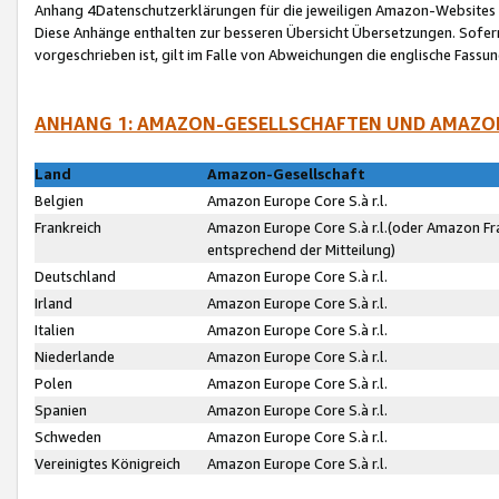
Anhang 4Datenschutzerklärungen für die jeweiligen Amazon-Websites
Diese Anhänge enthalten zur besseren Übersicht Übersetzungen. Sofe
vorgeschrieben ist, gilt im Falle von Abweichungen die englische Fass
ANHANG 1: AMAZON-GESELLSCHAFTEN UND AMAZO
Land
Amazon-Gesellschaft
Belgien
Amazon Europe Core S.à r.l.
Frankreich
Amazon Europe Core S.à r.l.(oder Amazon Fr
entsprechend der Mitteilung)
Deutschland
Amazon Europe Core S.à r.l.
Irland
Amazon Europe Core S.à r.l.
Italien
Amazon Europe Core S.à r.l.
Niederlande
Amazon Europe Core S.à r.l.
Polen
Amazon Europe Core S.à r.l.
Spanien
Amazon Europe Core S.à r.l.
Schweden
Amazon Europe Core S.à r.l.
Vereinigtes Königreich
Amazon Europe Core S.à r.l.