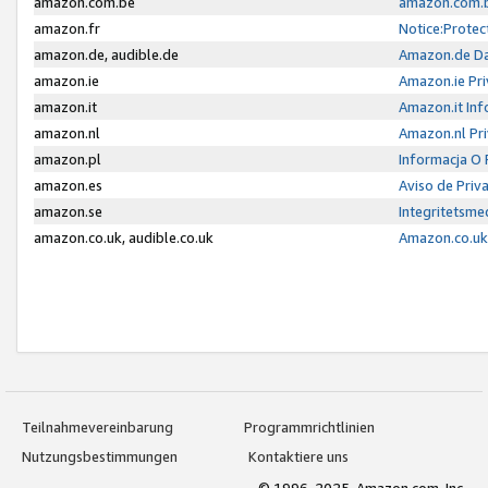
amazon.com.be
amazon.com.b
amazon.fr
Notice:Protec
amazon.de, audible.de
Amazon.de Da
amazon.ie
Amazon.ie Pri
amazon.it
Amazon.it Inf
amazon.nl
Amazon.nl Pri
amazon.pl
Informacja O
amazon.es
Aviso de Priv
amazon.se
Integritetsm
amazon.co.uk, audible.co.uk
Amazon.co.uk 
Teilnahmevereinbarung
Programmrichtlinien
Nutzungsbestimmungen
Kontaktiere uns