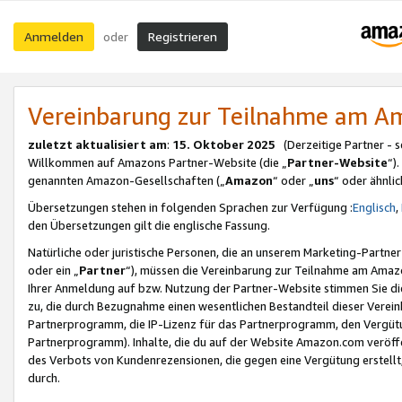
Anmelden
Registrieren
oder
Vereinbarung zur Teilnahme am 
zuletzt aktualisiert am
:
15. Oktober 2025
(Derzeitige Partner - 
Willkommen auf Amazons Partner-Website (die „
Partner-Website
“)
genannten Amazon-Gesellschaften („
Amazon
“ oder „
uns
“ oder ähnli
Übersetzungen stehen in folgenden Sprachen zur Verfügung :
Englisch
,
den Übersetzungen gilt die englische Fassung.
Natürliche oder juristische Personen, die an unserem Marketing-Partn
oder ein „
Partner
“), müssen die Vereinbarung zur Teilnahme am Ama
Ihrer Anmeldung auf bzw. Nutzung der Partner-Website stimmen Sie die
zu, die durch Bezugnahme einen wesentlichen Bestandteil dieser Verei
Partnerprogramm, die IP-Lizenz für das Partnerprogramm, den Vergütu
Partnerprogramm). Inhalte, die du auf der Website Amazon.com veröffe
des Verbots von Kundenrezensionen, die gegen eine Vergütung erstellt, 
durch.