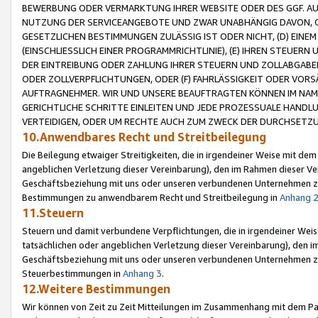
BEWERBUNG ODER VERMARKTUNG IHRER WEBSITE ODER DES GGF. AUF 
NUTZUNG DER SERVICEANGEBOTE UND ZWAR UNABHÄNGIG DAVON, O
GESETZLICHEN BESTIMMUNGEN ZULÄSSIG IST ODER NICHT, (D) EINE
(EINSCHLIESSLICH EINER PROGRAMMRICHTLINIE), (E) IHREN STEUER
DER EINTREIBUNG ODER ZAHLUNG IHRER STEUERN UND ZOLLABGAB
ODER ZOLLVERPFLICHTUNGEN, ODER (F) FAHRLÄSSIGKEIT ODER VORS
AUFTRAGNEHMER. WIR UND UNSERE BEAUFTRAGTEN KÖNNEN IM NAME
GERICHTLICHE SCHRITTE EINLEITEN UND JEDE PROZESSUALE HAND
VERTEIDIGEN, ODER UM RECHTE AUCH ZUM ZWECK DER DURCHSETZU
10.Anwendbares Recht und Streitbeilegung
Die Beilegung etwaiger Streitigkeiten, die in irgendeiner Weise mit de
angeblichen Verletzung dieser Vereinbarung), den im Rahmen dieser Ve
Geschäftsbeziehung mit uns oder unseren verbundenen Unternehmen zu
Bestimmungen zu anwendbarem Recht und Streitbeilegung in
Anhang 
11.Steuern
Steuern und damit verbundene Verpflichtungen, die in irgendeiner Wei
tatsächlichen oder angeblichen Verletzung dieser Vereinbarung), den 
Geschäftsbeziehung mit uns oder unseren verbundenen Unternehmen z
Steuerbestimmungen in
Anhang 3
.
12.Weitere Bestimmungen
Wir können von Zeit zu Zeit Mitteilungen im Zusammenhang mit dem Par