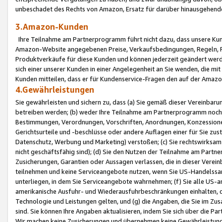
unbeschadet des Rechts von Amazon, Ersatz für darüber hinausgehen
3.Amazon-Kunden
Ihre Teilnahme am Partnerprogramm führt nicht dazu, dass unsere Kun
Amazon-Website angegebenen Preise, Verkaufsbedingungen, Regeln, Ri
Produktverkäufe für diese Kunden und können jederzeit geändert werde
sich einer unserer Kunden in einer Angelegenheit an Sie wenden, die 
Kunden mitteilen, dass er für Kundenservice-Fragen den auf der Ama
4.Gewährleistungen
Sie gewährleisten und sichern zu, dass (a) Sie gemäß dieser Vereinba
betreiben werden; (b) weder Ihre Teilnahme am Partnerprogramm noch d
Bestimmungen, Verordnungen, Vorschriften, Anordnungen, Konzessionen,
Gerichtsurteile und -beschlüsse oder andere Auflagen einer für Sie zu
Datenschutz, Werbung und Marketing) verstoßen; (c) Sie rechtswirksam 
nicht geschäftsfähig sind); (d) Sie den Nutzen der Teilnahme am Partne
Zusicherungen, Garantien oder Aussagen verlassen, die in dieser Verein
teilnehmen und keine Serviceangebote nutzen, wenn Sie US-Handelssa
unterliegen, in dem Sie Serviceangebote wahrnehmen; (f) Sie alle US
amerikanische Ausfuhr- und Wiederausfuhrbeschränkungen einhalten, 
Technologie und Leistungen gelten, und (g) die Angaben, die Sie im 
sind. Sie können Ihre Angaben aktualisieren, indem Sie sich über die 
Wir machen keine Zusicherungen und übernehmen keine Gewährleistun