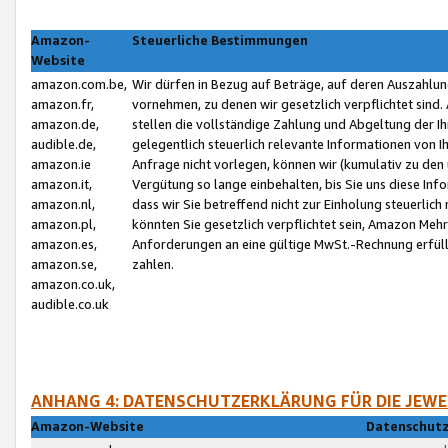
Amazon-
Steuerliche Bestimmungen
Website
amazon.com.be,
Wir dürfen in Bezug auf Beträge, auf deren Auszahlun
amazon.fr,
vornehmen, zu denen wir gesetzlich verpflichtet sind
amazon.de,
stellen die vollständige Zahlung und Abgeltung der 
audible.de,
gelegentlich steuerlich relevante Informationen von I
amazon.ie
Anfrage nicht vorlegen, können wir (kumulativ zu de
amazon.it,
Vergütung so lange einbehalten, bis Sie uns diese Inf
amazon.nl,
dass wir Sie betreffend nicht zur Einholung steuerlich 
amazon.pl,
könnten Sie gesetzlich verpflichtet sein, Amazon Meh
amazon.es,
Anforderungen an eine gültige MwSt.-Rechnung erfüllt
amazon.se,
zahlen.
amazon.co.uk,
audible.co.uk
ANHANG 4: DATENSCHUTZERKLÄRUNG FÜR DIE JEWE
Amazon-Website
Datenschutz