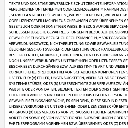
TEXTE UND SONSTIGE GEWERBLICHE SCHUTZRECHTE, INFORMATIONE
VERBUNDENEN UNTERNEHMEN ODER LIZENZGEBERN IM RAHMEN DES
„
SERVICEANGEBOTE
“), WERDEN „WIE BESEHEN“ UND „WIE VERFÜ
ODER LIZENZGEBER MACHEN ZUSICHERUNGEN ODER ÜBERNEHMEN GEW
GESETZLICH ODER IN SONSTIGER WEISE, IN BEZUG AUF DIE SERVI
SCHLIESSEN JEGLICHE GEWÄHRLEISTUNGEN IN BEZUG AUF DIE SERVI
GEWÄHRLEISTUNGEN BEZÜGLICH RECHTSMÄNGELN, MARKTGÄNGIGKEIT
VERWENDUNGSZWECK, NICHTVERLETZUNG SOWIE GEWÄHRLEISTUNGEN 
ÜBLICHEN GESCHÄFTSVERKEHR, DER LEISTUNG ODER HANDELSBRÄUCH
BESCHAFFENHEIT, MERKMALE, FUNKTIONEN, DEN LEISTUNGSUMFANG 
NOCH UNSERE VERBUNDENEN UNTERNEHMEN ODER LIZENZGEBER GEWÄ
BESCHRIEBEN DURCHGÄNGIG BZW. AUF BESTIMMTE ART UND WEISE
KORREKT, FEHLERFREI ODER FREI VON SCHÄDLICHEN KOMPONENTEN
HAFTEN FÜR: (A) FEHLER, UNGENAUIGKEITEN, VIREN, SCHADSOFTW
SYSTEMABSTÜRZE; ODER (B) UNBERECHTIGTE ZUGRIFFE AUF BZW. 
WEBSITE ODER VON DATEN, BILDERN, TEXTEN ODER SONSTIGEN INF
ODER EINER ANDEREN NATÜRLICHEN ODER JURISTISCHEN PERSON OD
GEWÄHRLEISTUNGSANSPRÜCHE, ES SEIN DENN, DIESE SIND IN DIES
UNSERE VERBUNDENEN UNTERNEHMEN ODER LIZENZGEBER FÜR EN
AUFGRUND (X) DES VERLUSTS VON VORAUSSICHTLICHEN GEWINNEN
VORTEILEN SOWIE (Y) VON INVESTITIONEN, AUFWENDUNGEN ODER VE
PARTNERPROGRAMM VORNEHMEN BZW. ÜBERNEHMEN ODER (Z) DER 