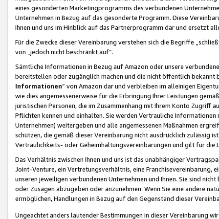
eines gesonderten Marketingprogramms des verbundenen Unternehmens
Unternehmen in Bezug auf das gesonderte Programm. Diese Vereinbarung
Ihnen und uns im Hinblick auf das Partnerprogramm dar und ersetzt al
Für die Zwecke dieser Vereinbarung verstehen sich die Begriffe „schließ
von „jedoch nicht beschränkt auf“.
Sämtliche Informationen in Bezug auf Amazon oder unsere verbunde
bereitstellen oder zugänglich machen und die nicht öffentlich bekannt bz
Informationen
“ von Amazon dar und verbleiben im alleinigen Eigent
wie dies angemessenerweise für die Erbringung Ihrer Leistungen gemäß d
juristischen Personen, die im Zusammenhang mit Ihrem Konto Zugriff au
Pflichten kennen und einhalten. Sie werden Vertrauliche Informationen 
Unternehmen) weitergeben und alle angemessenen Maßnahmen ergreifen
schützen, die gemäß dieser Vereinbarung nicht ausdrücklich zulässig is
Vertraulichkeits- oder Geheimhaltungsvereinbarungen und gilt für die
Das Verhältnis zwischen Ihnen und uns ist das unabhängiger Vertragspa
Joint-Venture, ein Vertretungsverhältnis, eine Franchisevereinbarung, 
unseren jeweiligen verbundenen Unternehmen und Ihnen. Sie sind ni
oder Zusagen abzugeben oder anzunehmen. Wenn Sie eine andere natürli
ermöglichen, Handlungen in Bezug auf den Gegenstand dieser Vereinbar
Ungeachtet anders lautender Bestimmungen in dieser Vereinbarung wird