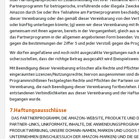
Partnerprogramm für betrügerische, irreführende oder illegale Zwecke
Amazon durch Sie oder Ihre Teilnahme am Partnerprogramm beschädig
dieser Vereinbarung oder den gemäß dieser Vereinbarung von den Vertr
oder künftig unterliegen könnte; (g) wenn wir diese Vereinbarung mit I
gemeinsam mit Ihnen agieren, bereits in der Vergangenheit, gleich aus
das Partnerprogramm in der allgemein angebotenen Form beenden. Vors
gegen die Bestimmungen der Ziffer 5 und jeder Verstoß gegen die Prog
Wir dürfen angefallene und noch nicht ausgezahlte Vergütungen nach 
sicherzustellen, dass der richtige Betrag ausgezahlt wird (beispielsw
Mit Beendigung dieser Vereinbarung erlöschen alle Rechte und Pflichte
eingeräumten Lizenzen/Nutzungsrechte; hiervon ausgenommen sind die in 
Programmrichtlinien festgelegten Rechte und Pflichten der Parteien sow
Vereinbarung, die nach Beendigung dieser Vereinbarung fortbestehen. D
entstandenen Verbindlichkeiten aus dieser Vereinbarung und der Haft
begangen wurde.
7.Haftungsausschlüsse
DAS PARTNERPROGRAMM, DIE AMAZON-WEBSITE, PRODUKTE UND DI
PARTNER-LINKS, LINKFORMATE, INHALTE, DIE ANWENDUNGSPROGR
PRODUKTWERBUNG, UNSERE DOMAIN-NAMEN, MARKEN UND LOGOS S
UNTERNEHMEN (EINSCHLIESSLICH DER AMAZON-MARKEN) UND DIE GE