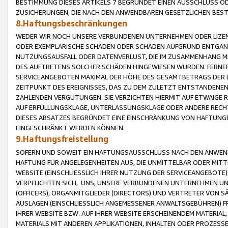
BESTIMMUNG DIESES ARTIKELS 7 BEGRÜNDET EINEN AUSSCHLUSS 
ZUSICHERUNGEN, DIE NACH DEN ANWENDBAREN GESETZLICHEN BE
8.Haftungsbeschränkungen
WEDER WIR NOCH UNSERE VERBUNDENEN UNTERNEHMEN ODER LIZEN
ODER EXEMPLARISCHE SCHÄDEN ODER SCHÄDEN AUFGRUND ENTGANG
NUTZUNGSAUSFALL ODER DATENVERLUST, DIE IM ZUSAMMENHANG MI
DES AUFTRETENS SOLCHER SCHÄDEN HINGEWIESEN WURDEN. FERN
SERVICEANGEBOTEN MAXIMAL DER HÖHE DES GESAMTBETRAGS DER 
ZEITPUNKT DES EREIGNISSES, DAS ZU DEM ZULETZT ENTSTANDENE
ZAHLENDEN VERGÜTUNGEN. SIE VERZICHTEN HIERMIT AUF ETWAIGE 
AUF ERFÜLLUNGSKLAGE, UNTERLASSUNGSKLAGE ODER ANDERE RECHT
DIESES ABSATZES BEGRÜNDET EINE EINSCHRÄNKUNG VON HAFTUNG
EINGESCHRÄNKT WERDEN KÖNNEN.
9.Haftungsfreistellung
SOFERN UND SOWEIT EIN HAFTUNGSAUSSCHLUSS NACH DEN ANWENDB
HAFTUNG FÜR ANGELEGENHEITEN AUS, DIE UNMITTELBAR ODER MITT
WEBSITE (EINSCHLIESSLICH IHRER NUTZUNG DER SERVICEANGEBOTE)
VERPFLICHTEN SICH, UNS, UNSERE VERBUNDENEN UNTERNEHMEN UN
(OFFICERS), ORGANMITGLIEDER (DIRECTORS) UND VERTRETER VON 
AUSLAGEN (EINSCHLIESSLICH ANGEMESSENER ANWALTSGEBÜHREN) FR
IHRER WEBSITE BZW. AUF IHRER WEBSITE ERSCHEINENDEM MATERIAL
MATERIALS MIT ANDEREN APPLIKATIONEN, INHALTEN ODER PROZESSE