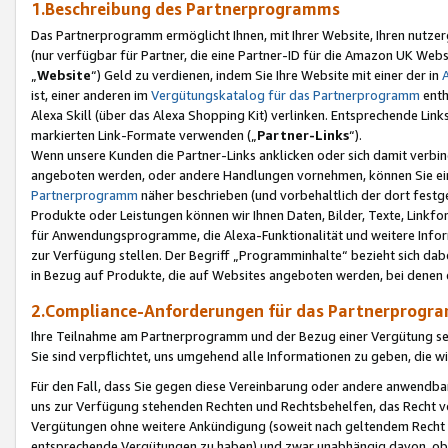
1.Beschreibung des Partnerprogramms
Das Partnerprogramm ermöglicht Ihnen, mit Ihrer Website, Ihren nutzer
(nur verfügbar für Partner, die eine Partner-ID für die Amazon UK We
„
Website
“) Geld zu verdienen, indem Sie Ihre Website mit einer der in
ist, einer anderen im
Vergütungskatalog für das Partnerprogramm
enth
Alexa Skill (über das Alexa Shopping Kit) verlinken. Entsprechende Lin
markierten Link-Formate verwenden („
Partner-Links
“).
Wenn unsere Kunden die Partner-Links anklicken oder sich damit verbi
angeboten werden, oder andere Handlungen vornehmen, können Sie eine
Partnerprogramm
näher beschrieben (und vorbehaltlich der dort festg
Produkte oder Leistungen können wir Ihnen Daten, Bilder, Texte, Linkfo
für Anwendungsprogramme, die Alexa-Funktionalität und weitere Inf
zur Verfügung stellen. Der Begriff „Programminhalte“ bezieht sich dabe
in Bezug auf Produkte, die auf Websites angeboten werden, bei denen 
2.Compliance-Anforderungen für das Partnerprog
Ihre Teilnahme am Partnerprogramm und der Bezug einer Vergütung setz
Sie sind verpflichtet, uns umgehend alle Informationen zu geben, die w
Für den Fall, dass Sie gegen diese Vereinbarung oder andere anwendba
uns zur Verfügung stehenden Rechten und Rechtsbehelfen, das Recht vo
Vergütungen ohne weitere Ankündigung (soweit nach geltendem Recht z
entsprechende Vergütungen zu haben) und zwar unabhängig davon, ob 