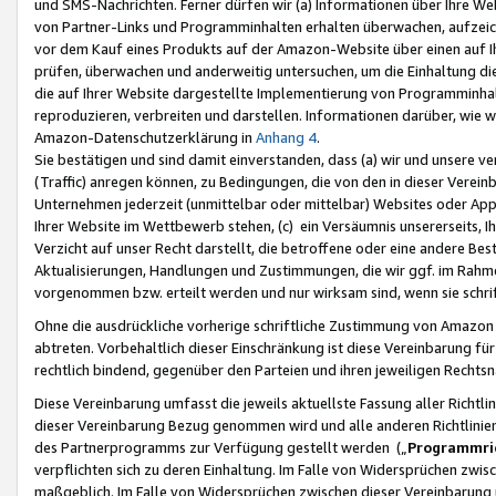
und SMS-Nachrichten. Ferner dürfen wir (a) Informationen über Ihre We
von Partner-Links und Programminhalten erhalten überwachen, aufzei
vor dem Kauf eines Produkts auf der Amazon-Website über einen auf Ih
prüfen, überwachen und anderweitig untersuchen, um die Einhaltung dies
die auf Ihrer Website dargestellte Implementierung von Programminhalt
reproduzieren, verbreiten und darstellen. Informationen darüber, wie w
Amazon-Datenschutzerklärung in
Anhang 4
.
Sie bestätigen und sind damit einverstanden, dass (a) wir und unsere 
(Traffic) anregen können, zu Bedingungen, die von den in dieser Vere
Unternehmen jederzeit (unmittelbar oder mittelbar) Websites oder Appl
Ihrer Website im Wettbewerb stehen, (c) ein Versäumnis unsererseits, I
Verzicht auf unser Recht darstellt, die betroffene oder eine andere B
Aktualisierungen, Handlungen und Zustimmungen, die wir ggf. im Rahme
vorgenommen bzw. erteilt werden und nur wirksam sind, wenn sie schri
Ohne die ausdrückliche vorherige schriftliche Zustimmung von Amazon
abtreten. Vorbehaltlich dieser Einschränkung ist diese Vereinbarung f
rechtlich bindend, gegenüber den Parteien und ihren jeweiligen Rech
Diese Vereinbarung umfasst die jeweils aktuellste Fassung aller Richtli
dieser Vereinbarung Bezug genommen wird und alle anderen Richtlinie
des Partnerprogramms zur Verfügung gestellt werden („
Programmric
verpflichten sich zu deren Einhaltung. Im Falle von Widersprüchen zwi
maßgeblich. Im Falle von Widersprüchen zwischen dieser Vereinbarun