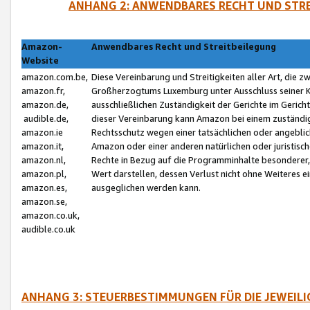
ANHANG 2: ANWENDBARES RECHT UND STRE
Amazon-
Anwendbares Recht und Streitbeilegung
Website
amazon.com.be,
Diese Vereinbarung und Streitigkeiten aller Art, die 
amazon.fr,
Großherzogtums Luxemburg unter Ausschluss seiner Kol
amazon.de,
ausschließlichen Zuständigkeit der Gerichte im Geri
audible.de,
dieser Vereinbarung kann Amazon bei einem zuständig
amazon.ie
Rechtsschutz wegen einer tatsächlichen oder angebli
amazon.it,
Amazon oder einer anderen natürlichen oder juristisc
amazon.nl,
Rechte in Bezug auf die Programminhalte besonderer,
amazon.pl,
Wert darstellen, dessen Verlust nicht ohne Weiteres e
amazon.es,
ausgeglichen werden kann.
amazon.se,
amazon.co.uk,
audible.co.uk
ANHANG 3: STEUERBESTIMMUNGEN FÜR DIE JEWEIL