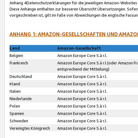
Anhang 4Datenschutzerklärungen für die jeweiligen Amazon-Websites
Diese Anhänge enthalten zur besseren Übersicht Übersetzungen. Sofe
vorgeschrieben ist, gilt im Falle von Abweichungen die englische Fass
ANHANG 1: AMAZON-GESELLSCHAFTEN UND AMAZO
Land
Amazon-Gesellschaft
Belgien
Amazon Europe Core S.à r.l.
Frankreich
Amazon Europe Core S.à r.l.(oder Amazon Fr
entsprechend der Mitteilung)
Deutschland
Amazon Europe Core S.à r.l.
Irland
Amazon Europe Core S.à r.l.
Italien
Amazon Europe Core S.à r.l.
Niederlande
Amazon Europe Core S.à r.l.
Polen
Amazon Europe Core S.à r.l.
Spanien
Amazon Europe Core S.à r.l.
Schweden
Amazon Europe Core S.à r.l.
Vereinigtes Königreich
Amazon Europe Core S.à r.l.