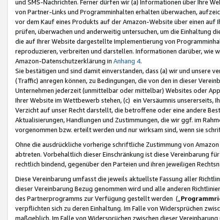
und SMS-Nachrichten. Ferner dürfen wir (a) Informationen über Ihre We
von Partner-Links und Programminhalten erhalten überwachen, aufzei
vor dem Kauf eines Produkts auf der Amazon-Website über einen auf Ih
prüfen, überwachen und anderweitig untersuchen, um die Einhaltung dies
die auf Ihrer Website dargestellte Implementierung von Programminhalt
reproduzieren, verbreiten und darstellen. Informationen darüber, wie w
Amazon-Datenschutzerklärung in
Anhang 4
.
Sie bestätigen und sind damit einverstanden, dass (a) wir und unsere 
(Traffic) anregen können, zu Bedingungen, die von den in dieser Vere
Unternehmen jederzeit (unmittelbar oder mittelbar) Websites oder Appl
Ihrer Website im Wettbewerb stehen, (c) ein Versäumnis unsererseits, I
Verzicht auf unser Recht darstellt, die betroffene oder eine andere B
Aktualisierungen, Handlungen und Zustimmungen, die wir ggf. im Rahme
vorgenommen bzw. erteilt werden und nur wirksam sind, wenn sie schri
Ohne die ausdrückliche vorherige schriftliche Zustimmung von Amazon
abtreten. Vorbehaltlich dieser Einschränkung ist diese Vereinbarung f
rechtlich bindend, gegenüber den Parteien und ihren jeweiligen Rech
Diese Vereinbarung umfasst die jeweils aktuellste Fassung aller Richtli
dieser Vereinbarung Bezug genommen wird und alle anderen Richtlinie
des Partnerprogramms zur Verfügung gestellt werden („
Programmric
verpflichten sich zu deren Einhaltung. Im Falle von Widersprüchen zwi
maßgeblich. Im Falle von Widersprüchen zwischen dieser Vereinbarun