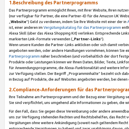
1.Beschreibung des Partnerprogramms
Das Partnerprogramm ermöglicht Ihnen, mit Ihrer Website, Ihren nutzer
(nur verfügbar für Partner, die eine Partner-ID für die Amazon UK We
„
Website
“) Geld zu verdienen, indem Sie Ihre Website mit einer der in
ist, einer anderen im
Vergütungskatalog für das Partnerprogramm
enth
Alexa Skill (über das Alexa Shopping Kit) verlinken. Entsprechende Lin
markierten Link-Formate verwenden („
Partner-Links
“).
Wenn unsere Kunden die Partner-Links anklicken oder sich damit verbi
angeboten werden, oder andere Handlungen vornehmen, können Sie eine
Partnerprogramm
näher beschrieben (und vorbehaltlich der dort festg
Produkte oder Leistungen können wir Ihnen Daten, Bilder, Texte, Linkfo
für Anwendungsprogramme, die Alexa-Funktionalität und weitere Inf
zur Verfügung stellen. Der Begriff „Programminhalte“ bezieht sich dabe
in Bezug auf Produkte, die auf Websites angeboten werden, bei denen 
2.Compliance-Anforderungen für das Partnerprog
Ihre Teilnahme am Partnerprogramm und der Bezug einer Vergütung setz
Sie sind verpflichtet, uns umgehend alle Informationen zu geben, die w
Für den Fall, dass Sie gegen diese Vereinbarung oder andere anwendba
uns zur Verfügung stehenden Rechten und Rechtsbehelfen, das Recht vo
Vergütungen ohne weitere Ankündigung (soweit nach geltendem Recht z
entsprechende Vergütungen zu haben) und zwar unabhängig davon, ob 