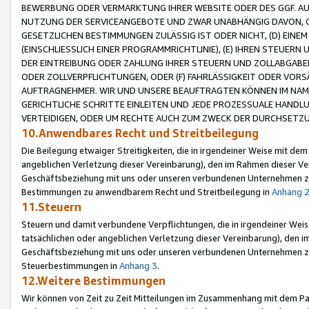
BEWERBUNG ODER VERMARKTUNG IHRER WEBSITE ODER DES GGF. AUF 
NUTZUNG DER SERVICEANGEBOTE UND ZWAR UNABHÄNGIG DAVON, O
GESETZLICHEN BESTIMMUNGEN ZULÄSSIG IST ODER NICHT, (D) EINE
(EINSCHLIESSLICH EINER PROGRAMMRICHTLINIE), (E) IHREN STEUER
DER EINTREIBUNG ODER ZAHLUNG IHRER STEUERN UND ZOLLABGAB
ODER ZOLLVERPFLICHTUNGEN, ODER (F) FAHRLÄSSIGKEIT ODER VORS
AUFTRAGNEHMER. WIR UND UNSERE BEAUFTRAGTEN KÖNNEN IM NAME
GERICHTLICHE SCHRITTE EINLEITEN UND JEDE PROZESSUALE HAND
VERTEIDIGEN, ODER UM RECHTE AUCH ZUM ZWECK DER DURCHSETZU
10.Anwendbares Recht und Streitbeilegung
Die Beilegung etwaiger Streitigkeiten, die in irgendeiner Weise mit de
angeblichen Verletzung dieser Vereinbarung), den im Rahmen dieser Ve
Geschäftsbeziehung mit uns oder unseren verbundenen Unternehmen zu
Bestimmungen zu anwendbarem Recht und Streitbeilegung in
Anhang 
11.Steuern
Steuern und damit verbundene Verpflichtungen, die in irgendeiner Wei
tatsächlichen oder angeblichen Verletzung dieser Vereinbarung), den 
Geschäftsbeziehung mit uns oder unseren verbundenen Unternehmen z
Steuerbestimmungen in
Anhang 3
.
12.Weitere Bestimmungen
Wir können von Zeit zu Zeit Mitteilungen im Zusammenhang mit dem Par