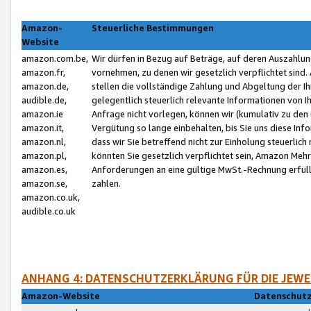
Amazon-
Steuerliche Bestimmungen
Website
amazon.com.be,
Wir dürfen in Bezug auf Beträge, auf deren Auszahlun
amazon.fr,
vornehmen, zu denen wir gesetzlich verpflichtet sind
amazon.de,
stellen die vollständige Zahlung und Abgeltung der 
audible.de,
gelegentlich steuerlich relevante Informationen von I
amazon.ie
Anfrage nicht vorlegen, können wir (kumulativ zu de
amazon.it,
Vergütung so lange einbehalten, bis Sie uns diese Inf
amazon.nl,
dass wir Sie betreffend nicht zur Einholung steuerlich 
amazon.pl,
könnten Sie gesetzlich verpflichtet sein, Amazon Meh
amazon.es,
Anforderungen an eine gültige MwSt.-Rechnung erfüllt
amazon.se,
zahlen.
amazon.co.uk,
audible.co.uk
ANHANG 4: DATENSCHUTZERKLÄRUNG FÜR DIE JEWE
Amazon-Website
Datenschutz