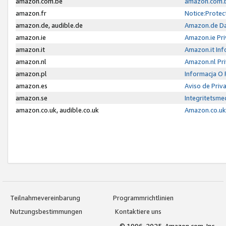
amazon.com.be
amazon.com.b
amazon.fr
Notice:Protec
amazon.de, audible.de
Amazon.de Da
amazon.ie
Amazon.ie Pri
amazon.it
Amazon.it Inf
amazon.nl
Amazon.nl Pri
amazon.pl
Informacja O
amazon.es
Aviso de Priv
amazon.se
Integritetsm
amazon.co.uk, audible.co.uk
Amazon.co.uk 
Teilnahmevereinbarung
Programmrichtlinien
Nutzungsbestimmungen
Kontaktiere uns