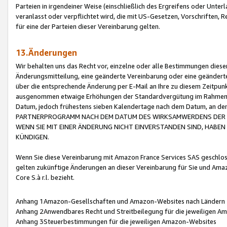
Parteien in irgendeiner Weise (einschließlich des Ergreifens oder Unt
veranlasst oder verpflichtet wird, die mit US-Gesetzen, Vorschriften,
für eine der Parteien dieser Vereinbarung gelten.
13.Änderungen
Wir behalten uns das Recht vor, einzelne oder alle Bestimmungen diese
Änderungsmitteilung, eine geänderte Vereinbarung oder eine geänderte 
über die entsprechende Änderung per E-Mail an Ihre zu diesem Zeitpun
ausgenommen etwaige Erhöhungen der Standardvergütung im Rahmen
Datum, jedoch frühestens sieben Kalendertage nach dem Datum, an de
PARTNERPROGRAMM NACH DEM DATUM DES WIRKSAMWERDENS DER Ä
WENN SIE MIT EINER ÄNDERUNG NICHT EINVERSTANDEN SIND, HABEN S
KÜNDIGEN.
Wenn Sie diese Vereinbarung mit Amazon France Services SAS geschlo
gelten zukünftige Änderungen an dieser Vereinbarung für Sie und Ama
Core S.à r.l. bezieht.
Anhang 1Amazon-Gesellschaften und Amazon-Websites nach Ländern
Anhang 2Anwendbares Recht und Streitbeilegung für die jeweiligen 
Anhang 3Steuerbestimmungen für die jeweiligen Amazon-Websites