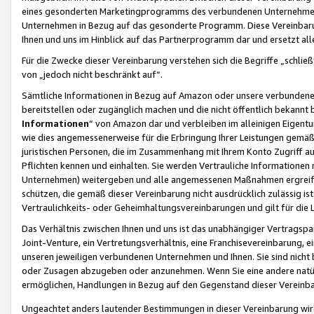
eines gesonderten Marketingprogramms des verbundenen Unternehmens
Unternehmen in Bezug auf das gesonderte Programm. Diese Vereinbarung
Ihnen und uns im Hinblick auf das Partnerprogramm dar und ersetzt al
Für die Zwecke dieser Vereinbarung verstehen sich die Begriffe „schließ
von „jedoch nicht beschränkt auf“.
Sämtliche Informationen in Bezug auf Amazon oder unsere verbunde
bereitstellen oder zugänglich machen und die nicht öffentlich bekannt bz
Informationen
“ von Amazon dar und verbleiben im alleinigen Eigent
wie dies angemessenerweise für die Erbringung Ihrer Leistungen gemäß d
juristischen Personen, die im Zusammenhang mit Ihrem Konto Zugriff au
Pflichten kennen und einhalten. Sie werden Vertrauliche Informationen 
Unternehmen) weitergeben und alle angemessenen Maßnahmen ergreifen
schützen, die gemäß dieser Vereinbarung nicht ausdrücklich zulässig is
Vertraulichkeits- oder Geheimhaltungsvereinbarungen und gilt für die
Das Verhältnis zwischen Ihnen und uns ist das unabhängiger Vertragspa
Joint-Venture, ein Vertretungsverhältnis, eine Franchisevereinbarung, 
unseren jeweiligen verbundenen Unternehmen und Ihnen. Sie sind ni
oder Zusagen abzugeben oder anzunehmen. Wenn Sie eine andere natürli
ermöglichen, Handlungen in Bezug auf den Gegenstand dieser Vereinbar
Ungeachtet anders lautender Bestimmungen in dieser Vereinbarung wird