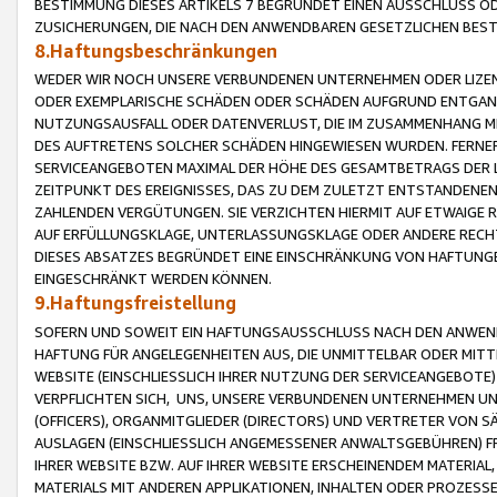
BESTIMMUNG DIESES ARTIKELS 7 BEGRÜNDET EINEN AUSSCHLUSS 
ZUSICHERUNGEN, DIE NACH DEN ANWENDBAREN GESETZLICHEN BE
8.Haftungsbeschränkungen
WEDER WIR NOCH UNSERE VERBUNDENEN UNTERNEHMEN ODER LIZEN
ODER EXEMPLARISCHE SCHÄDEN ODER SCHÄDEN AUFGRUND ENTGANG
NUTZUNGSAUSFALL ODER DATENVERLUST, DIE IM ZUSAMMENHANG MI
DES AUFTRETENS SOLCHER SCHÄDEN HINGEWIESEN WURDEN. FERN
SERVICEANGEBOTEN MAXIMAL DER HÖHE DES GESAMTBETRAGS DER 
ZEITPUNKT DES EREIGNISSES, DAS ZU DEM ZULETZT ENTSTANDENE
ZAHLENDEN VERGÜTUNGEN. SIE VERZICHTEN HIERMIT AUF ETWAIGE 
AUF ERFÜLLUNGSKLAGE, UNTERLASSUNGSKLAGE ODER ANDERE RECHT
DIESES ABSATZES BEGRÜNDET EINE EINSCHRÄNKUNG VON HAFTUNG
EINGESCHRÄNKT WERDEN KÖNNEN.
9.Haftungsfreistellung
SOFERN UND SOWEIT EIN HAFTUNGSAUSSCHLUSS NACH DEN ANWENDB
HAFTUNG FÜR ANGELEGENHEITEN AUS, DIE UNMITTELBAR ODER MITT
WEBSITE (EINSCHLIESSLICH IHRER NUTZUNG DER SERVICEANGEBOTE)
VERPFLICHTEN SICH, UNS, UNSERE VERBUNDENEN UNTERNEHMEN UN
(OFFICERS), ORGANMITGLIEDER (DIRECTORS) UND VERTRETER VON 
AUSLAGEN (EINSCHLIESSLICH ANGEMESSENER ANWALTSGEBÜHREN) FR
IHRER WEBSITE BZW. AUF IHRER WEBSITE ERSCHEINENDEM MATERIAL
MATERIALS MIT ANDEREN APPLIKATIONEN, INHALTEN ODER PROZESSE