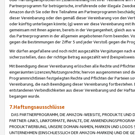
Partnerprogramm für betrügerische, irreführende oder illegale Zwecke
Amazon durch Sie oder Ihre Teilnahme am Partnerprogramm beschädig
dieser Vereinbarung oder den gemäß dieser Vereinbarung von den Vertr
oder künftig unterliegen könnte; (g) wenn wir diese Vereinbarung mit I
gemeinsam mit Ihnen agieren, bereits in der Vergangenheit, gleich aus
das Partnerprogramm in der allgemein angebotenen Form beenden. Vors
gegen die Bestimmungen der Ziffer 5 und jeder Verstoß gegen die Prog
Wir dürfen angefallene und noch nicht ausgezahlte Vergütungen nach 
sicherzustellen, dass der richtige Betrag ausgezahlt wird (beispielsw
Mit Beendigung dieser Vereinbarung erlöschen alle Rechte und Pflichte
eingeräumten Lizenzen/Nutzungsrechte; hiervon ausgenommen sind die in 
Programmrichtlinien festgelegten Rechte und Pflichten der Parteien sow
Vereinbarung, die nach Beendigung dieser Vereinbarung fortbestehen. D
entstandenen Verbindlichkeiten aus dieser Vereinbarung und der Haft
begangen wurde.
7.Haftungsausschlüsse
DAS PARTNERPROGRAMM, DIE AMAZON-WEBSITE, PRODUKTE UND DI
PARTNER-LINKS, LINKFORMATE, INHALTE, DIE ANWENDUNGSPROGR
PRODUKTWERBUNG, UNSERE DOMAIN-NAMEN, MARKEN UND LOGOS S
UNTERNEHMEN (EINSCHLIESSLICH DER AMAZON-MARKEN) UND DIE GE