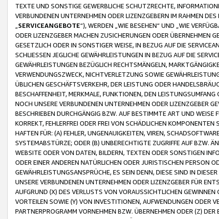
TEXTE UND SONSTIGE GEWERBLICHE SCHUTZRECHTE, INFORMATIONE
VERBUNDENEN UNTERNEHMEN ODER LIZENZGEBERN IM RAHMEN DES
„
SERVICEANGEBOTE
“), WERDEN „WIE BESEHEN“ UND „WIE VERFÜ
ODER LIZENZGEBER MACHEN ZUSICHERUNGEN ODER ÜBERNEHMEN GEW
GESETZLICH ODER IN SONSTIGER WEISE, IN BEZUG AUF DIE SERVI
SCHLIESSEN JEGLICHE GEWÄHRLEISTUNGEN IN BEZUG AUF DIE SERVI
GEWÄHRLEISTUNGEN BEZÜGLICH RECHTSMÄNGELN, MARKTGÄNGIGKEIT
VERWENDUNGSZWECK, NICHTVERLETZUNG SOWIE GEWÄHRLEISTUNGEN 
ÜBLICHEN GESCHÄFTSVERKEHR, DER LEISTUNG ODER HANDELSBRÄUCH
BESCHAFFENHEIT, MERKMALE, FUNKTIONEN, DEN LEISTUNGSUMFANG 
NOCH UNSERE VERBUNDENEN UNTERNEHMEN ODER LIZENZGEBER GEWÄ
BESCHRIEBEN DURCHGÄNGIG BZW. AUF BESTIMMTE ART UND WEISE
KORREKT, FEHLERFREI ODER FREI VON SCHÄDLICHEN KOMPONENTEN
HAFTEN FÜR: (A) FEHLER, UNGENAUIGKEITEN, VIREN, SCHADSOFTW
SYSTEMABSTÜRZE; ODER (B) UNBERECHTIGTE ZUGRIFFE AUF BZW. 
WEBSITE ODER VON DATEN, BILDERN, TEXTEN ODER SONSTIGEN INF
ODER EINER ANDEREN NATÜRLICHEN ODER JURISTISCHEN PERSON OD
GEWÄHRLEISTUNGSANSPRÜCHE, ES SEIN DENN, DIESE SIND IN DIES
UNSERE VERBUNDENEN UNTERNEHMEN ODER LIZENZGEBER FÜR EN
AUFGRUND (X) DES VERLUSTS VON VORAUSSICHTLICHEN GEWINNEN
VORTEILEN SOWIE (Y) VON INVESTITIONEN, AUFWENDUNGEN ODER VE
PARTNERPROGRAMM VORNEHMEN BZW. ÜBERNEHMEN ODER (Z) DER 