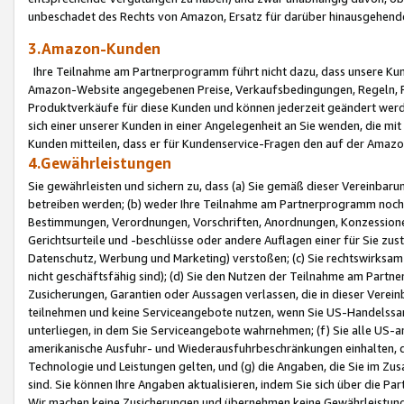
unbeschadet des Rechts von Amazon, Ersatz für darüber hinausgehen
3.Amazon-Kunden
Ihre Teilnahme am Partnerprogramm führt nicht dazu, dass unsere Kun
Amazon-Website angegebenen Preise, Verkaufsbedingungen, Regeln, Ri
Produktverkäufe für diese Kunden und können jederzeit geändert werde
sich einer unserer Kunden in einer Angelegenheit an Sie wenden, die 
Kunden mitteilen, dass er für Kundenservice-Fragen den auf der Ama
4.Gewährleistungen
Sie gewährleisten und sichern zu, dass (a) Sie gemäß dieser Vereinba
betreiben werden; (b) weder Ihre Teilnahme am Partnerprogramm noch d
Bestimmungen, Verordnungen, Vorschriften, Anordnungen, Konzessionen,
Gerichtsurteile und -beschlüsse oder andere Auflagen einer für Sie zu
Datenschutz, Werbung und Marketing) verstoßen; (c) Sie rechtswirksam 
nicht geschäftsfähig sind); (d) Sie den Nutzen der Teilnahme am Partne
Zusicherungen, Garantien oder Aussagen verlassen, die in dieser Verein
teilnehmen und keine Serviceangebote nutzen, wenn Sie US-Handelssa
unterliegen, in dem Sie Serviceangebote wahrnehmen; (f) Sie alle US
amerikanische Ausfuhr- und Wiederausfuhrbeschränkungen einhalten, 
Technologie und Leistungen gelten, und (g) die Angaben, die Sie im 
sind. Sie können Ihre Angaben aktualisieren, indem Sie sich über die 
Wir machen keine Zusicherungen und übernehmen keine Gewährleistun