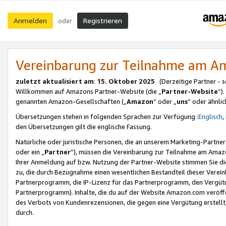
Anmelden
Registrieren
oder
Vereinbarung zur Teilnahme am 
zuletzt aktualisiert am
:
15. Oktober 2025
(Derzeitige Partner - 
Willkommen auf Amazons Partner-Website (die „
Partner-Website
“)
genannten Amazon-Gesellschaften („
Amazon
“ oder „
uns
“ oder ähnli
Übersetzungen stehen in folgenden Sprachen zur Verfügung :
Englisch
,
den Übersetzungen gilt die englische Fassung.
Natürliche oder juristische Personen, die an unserem Marketing-Partn
oder ein „
Partner
“), müssen die Vereinbarung zur Teilnahme am Ama
Ihrer Anmeldung auf bzw. Nutzung der Partner-Website stimmen Sie die
zu, die durch Bezugnahme einen wesentlichen Bestandteil dieser Verei
Partnerprogramm, die IP-Lizenz für das Partnerprogramm, den Vergütu
Partnerprogramm). Inhalte, die du auf der Website Amazon.com veröffe
des Verbots von Kundenrezensionen, die gegen eine Vergütung erstellt, 
durch.