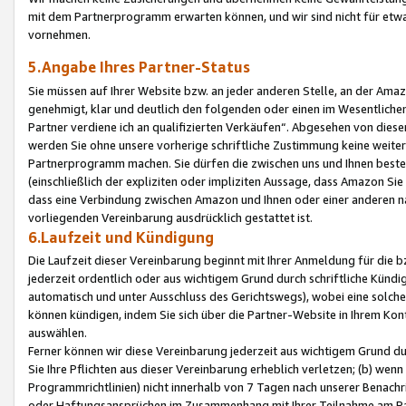
mit dem Partnerprogramm erwarten können, und wir sind nicht für etwa
vornehmen.
5.Angabe Ihres Partner-Status
Sie müssen auf Ihrer Website bzw. an jeder anderen Stelle, an der Am
genehmigt, klar und deutlich den folgenden oder einen im Wesentlichen
Partner verdiene ich an qualifizierten Verkäufen“. Abgesehen von die
werden Sie ohne unsere vorherige schriftliche Zustimmung keine weite
Partnerprogramm machen. Sie dürfen die zwischen uns und Ihnen best
(einschließlich der expliziten oder impliziten Aussage, dass Amazon Si
dass eine Verbindung zwischen Amazon und Ihnen oder einer anderen natü
vorliegenden Vereinbarung ausdrücklich gestattet ist.
6.Laufzeit und Kündigung
Die Laufzeit dieser Vereinbarung beginnt mit Ihrer Anmeldung für die 
jederzeit ordentlich oder aus wichtigem Grund durch schriftliche Kündi
automatisch und unter Ausschluss des Gerichtswegs), wobei eine solch
können kündigen, indem Sie sich über die Partner-Website in Ihrem Ko
auswählen.
Ferner können wir diese Vereinbarung jederzeit aus wichtigem Grund dur
Sie Ihre Pflichten aus dieser Vereinbarung erheblich verletzen; (b) wen
Programmrichtlinien) nicht innerhalb von 7 Tagen nach unserer Benachr
oder Haftungsansprüchen im Zusammenhang mit Ihrer Teilnahme am Pa