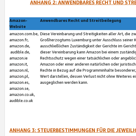
ANHANG 2: ANWENDBARES RECHT UND STRE
Amazon-
Anwendbares Recht und Streitbeilegung
Website
amazon.com.be,
Diese Vereinbarung und Streitigkeiten aller Art, die 
amazon.fr,
Großherzogtums Luxemburg unter Ausschluss seiner Kol
amazon.de,
ausschließlichen Zuständigkeit der Gerichte im Geri
audible.de,
dieser Vereinbarung kann Amazon bei einem zuständig
amazon.ie
Rechtsschutz wegen einer tatsächlichen oder angebli
amazon.it,
Amazon oder einer anderen natürlichen oder juristisc
amazon.nl,
Rechte in Bezug auf die Programminhalte besonderer,
amazon.pl,
Wert darstellen, dessen Verlust nicht ohne Weiteres e
amazon.es,
ausgeglichen werden kann.
amazon.se,
amazon.co.uk,
audible.co.uk
ANHANG 3: STEUERBESTIMMUNGEN FÜR DIE JEWEIL