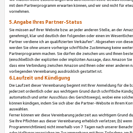
mit dem Partnerprogramm erwarten können, und wir sind nicht für etwa
vornehmen.
5.Angabe Ihres Partner-Status
Sie müssen auf Ihrer Website bzw. an jeder anderen Stelle, an der Am
genehmigt, klar und deutlich den folgenden oder einen im Wesentlichen
Partner verdiene ich an qualifizierten Verkäufen“. Abgesehen von die
werden Sie ohne unsere vorherige schriftliche Zustimmung keine weite
Partnerprogramm machen. Sie dürfen die zwischen uns und Ihnen best
(einschließlich der expliziten oder impliziten Aussage, dass Amazon Si
dass eine Verbindung zwischen Amazon und Ihnen oder einer anderen natü
vorliegenden Vereinbarung ausdrücklich gestattet ist.
6.Laufzeit und Kündigung
Die Laufzeit dieser Vereinbarung beginnt mit Ihrer Anmeldung für die 
jederzeit ordentlich oder aus wichtigem Grund durch schriftliche Kündi
automatisch und unter Ausschluss des Gerichtswegs), wobei eine solch
können kündigen, indem Sie sich über die Partner-Website in Ihrem Ko
auswählen.
Ferner können wir diese Vereinbarung jederzeit aus wichtigem Grund dur
Sie Ihre Pflichten aus dieser Vereinbarung erheblich verletzen; (b) wen
Programmrichtlinien) nicht innerhalb von 7 Tagen nach unserer Benachr
oder Haftungsansprüchen im Zusammenhang mit Ihrer Teilnahme am Pa