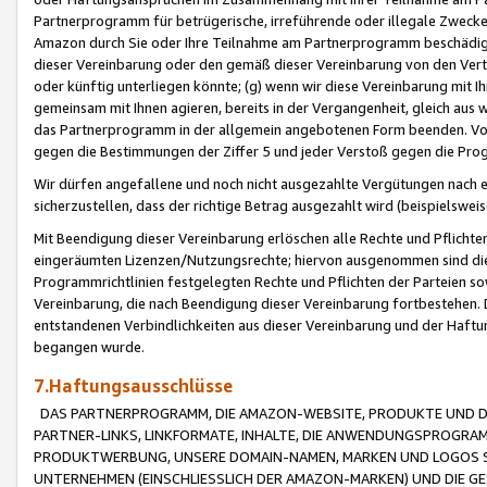
Partnerprogramm für betrügerische, irreführende oder illegale Zwecke
Amazon durch Sie oder Ihre Teilnahme am Partnerprogramm beschädig
dieser Vereinbarung oder den gemäß dieser Vereinbarung von den Vertr
oder künftig unterliegen könnte; (g) wenn wir diese Vereinbarung mit I
gemeinsam mit Ihnen agieren, bereits in der Vergangenheit, gleich aus
das Partnerprogramm in der allgemein angebotenen Form beenden. Vors
gegen die Bestimmungen der Ziffer 5 und jeder Verstoß gegen die Prog
Wir dürfen angefallene und noch nicht ausgezahlte Vergütungen nach 
sicherzustellen, dass der richtige Betrag ausgezahlt wird (beispielsw
Mit Beendigung dieser Vereinbarung erlöschen alle Rechte und Pflichte
eingeräumten Lizenzen/Nutzungsrechte; hiervon ausgenommen sind die in 
Programmrichtlinien festgelegten Rechte und Pflichten der Parteien sow
Vereinbarung, die nach Beendigung dieser Vereinbarung fortbestehen. D
entstandenen Verbindlichkeiten aus dieser Vereinbarung und der Haft
begangen wurde.
7.Haftungsausschlüsse
DAS PARTNERPROGRAMM, DIE AMAZON-WEBSITE, PRODUKTE UND DI
PARTNER-LINKS, LINKFORMATE, INHALTE, DIE ANWENDUNGSPROGR
PRODUKTWERBUNG, UNSERE DOMAIN-NAMEN, MARKEN UND LOGOS S
UNTERNEHMEN (EINSCHLIESSLICH DER AMAZON-MARKEN) UND DIE GE