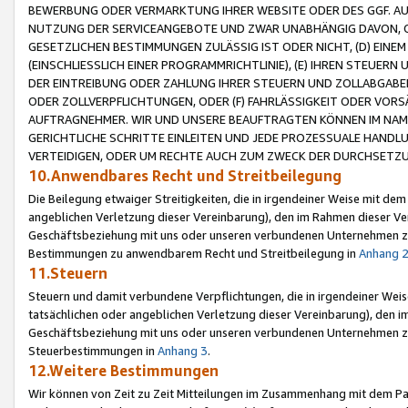
BEWERBUNG ODER VERMARKTUNG IHRER WEBSITE ODER DES GGF. AUF 
NUTZUNG DER SERVICEANGEBOTE UND ZWAR UNABHÄNGIG DAVON, O
GESETZLICHEN BESTIMMUNGEN ZULÄSSIG IST ODER NICHT, (D) EINE
(EINSCHLIESSLICH EINER PROGRAMMRICHTLINIE), (E) IHREN STEUER
DER EINTREIBUNG ODER ZAHLUNG IHRER STEUERN UND ZOLLABGAB
ODER ZOLLVERPFLICHTUNGEN, ODER (F) FAHRLÄSSIGKEIT ODER VORS
AUFTRAGNEHMER. WIR UND UNSERE BEAUFTRAGTEN KÖNNEN IM NAME
GERICHTLICHE SCHRITTE EINLEITEN UND JEDE PROZESSUALE HAND
VERTEIDIGEN, ODER UM RECHTE AUCH ZUM ZWECK DER DURCHSETZU
10.Anwendbares Recht und Streitbeilegung
Die Beilegung etwaiger Streitigkeiten, die in irgendeiner Weise mit de
angeblichen Verletzung dieser Vereinbarung), den im Rahmen dieser Ve
Geschäftsbeziehung mit uns oder unseren verbundenen Unternehmen zu
Bestimmungen zu anwendbarem Recht und Streitbeilegung in
Anhang 
11.Steuern
Steuern und damit verbundene Verpflichtungen, die in irgendeiner Wei
tatsächlichen oder angeblichen Verletzung dieser Vereinbarung), den 
Geschäftsbeziehung mit uns oder unseren verbundenen Unternehmen z
Steuerbestimmungen in
Anhang 3
.
12.Weitere Bestimmungen
Wir können von Zeit zu Zeit Mitteilungen im Zusammenhang mit dem Par