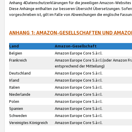
Anhang 4Datenschutzerklärungen für die jeweiligen Amazon-Websites
Diese Anhänge enthalten zur besseren Übersicht Übersetzungen. Sofe
vorgeschrieben ist, gilt im Falle von Abweichungen die englische Fass
ANHANG 1: AMAZON-GESELLSCHAFTEN UND AMAZO
Land
Amazon-Gesellschaft
Belgien
Amazon Europe Core S.à r.l.
Frankreich
Amazon Europe Core S.à r.l.(oder Amazon Fr
entsprechend der Mitteilung)
Deutschland
Amazon Europe Core S.à r.l.
Irland
Amazon Europe Core S.à r.l.
Italien
Amazon Europe Core S.à r.l.
Niederlande
Amazon Europe Core S.à r.l.
Polen
Amazon Europe Core S.à r.l.
Spanien
Amazon Europe Core S.à r.l.
Schweden
Amazon Europe Core S.à r.l.
Vereinigtes Königreich
Amazon Europe Core S.à r.l.