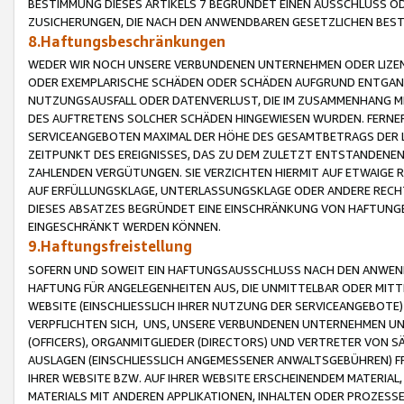
BESTIMMUNG DIESES ARTIKELS 7 BEGRÜNDET EINEN AUSSCHLUSS 
ZUSICHERUNGEN, DIE NACH DEN ANWENDBAREN GESETZLICHEN BE
8.Haftungsbeschränkungen
WEDER WIR NOCH UNSERE VERBUNDENEN UNTERNEHMEN ODER LIZEN
ODER EXEMPLARISCHE SCHÄDEN ODER SCHÄDEN AUFGRUND ENTGANG
NUTZUNGSAUSFALL ODER DATENVERLUST, DIE IM ZUSAMMENHANG MI
DES AUFTRETENS SOLCHER SCHÄDEN HINGEWIESEN WURDEN. FERN
SERVICEANGEBOTEN MAXIMAL DER HÖHE DES GESAMTBETRAGS DER 
ZEITPUNKT DES EREIGNISSES, DAS ZU DEM ZULETZT ENTSTANDENE
ZAHLENDEN VERGÜTUNGEN. SIE VERZICHTEN HIERMIT AUF ETWAIGE 
AUF ERFÜLLUNGSKLAGE, UNTERLASSUNGSKLAGE ODER ANDERE RECHT
DIESES ABSATZES BEGRÜNDET EINE EINSCHRÄNKUNG VON HAFTUNG
EINGESCHRÄNKT WERDEN KÖNNEN.
9.Haftungsfreistellung
SOFERN UND SOWEIT EIN HAFTUNGSAUSSCHLUSS NACH DEN ANWENDB
HAFTUNG FÜR ANGELEGENHEITEN AUS, DIE UNMITTELBAR ODER MITT
WEBSITE (EINSCHLIESSLICH IHRER NUTZUNG DER SERVICEANGEBOTE)
VERPFLICHTEN SICH, UNS, UNSERE VERBUNDENEN UNTERNEHMEN UN
(OFFICERS), ORGANMITGLIEDER (DIRECTORS) UND VERTRETER VON 
AUSLAGEN (EINSCHLIESSLICH ANGEMESSENER ANWALTSGEBÜHREN) FR
IHRER WEBSITE BZW. AUF IHRER WEBSITE ERSCHEINENDEM MATERIAL
MATERIALS MIT ANDEREN APPLIKATIONEN, INHALTEN ODER PROZESSE