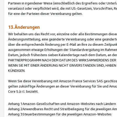
Parteien in irgendeiner Weise (einschließlich des Ergreifens oder Unt
veranlasst oder verpflichtet wird, die mit US-Gesetzen, Vorschriften,
für eine der Parteien dieser Vereinbarung gelten.
13.Änderungen
Wir behalten uns das Recht vor, einzelne oder alle Bestimmungen diese
Änderungsmitteilung, eine geänderte Vereinbarung oder eine geänderte 
über die entsprechende Änderung per E-Mail an Ihre zu diesem Zeitpun
ausgenommen etwaige Erhöhungen der Standardvergütung im Rahmen
Datum, jedoch frühestens sieben Kalendertage nach dem Datum, an de
PARTNERPROGRAMM NACH DEM DATUM DES WIRKSAMWERDENS DER Ä
WENN SIE MIT EINER ÄNDERUNG NICHT EINVERSTANDEN SIND, HABEN S
KÜNDIGEN.
Wenn Sie diese Vereinbarung mit Amazon France Services SAS geschlo
gelten zukünftige Änderungen an dieser Vereinbarung für Sie und Ama
Core S.à r.l. bezieht.
Anhang 1Amazon-Gesellschaften und Amazon-Websites nach Ländern
Anhang 2Anwendbares Recht und Streitbeilegung für die jeweiligen 
Anhang 3Steuerbestimmungen für die jeweiligen Amazon-Websites