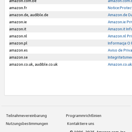
amazon.com.be
amazon.com.b
amazon.fr
Notice:Protec
amazon.de, audible.de
Amazon.de Da
amazon.ie
Amazon.ie Pri
amazon.it
Amazon.it Inf
amazon.nl
Amazon.nl Pri
amazon.pl
Informacja O
amazon.es
Aviso de Priv
amazon.se
Integritetsm
amazon.co.uk, audible.co.uk
Amazon.co.uk 
Teilnahmevereinbarung
Programmrichtlinien
Nutzungsbestimmungen
Kontaktiere uns