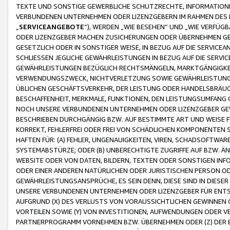
TEXTE UND SONSTIGE GEWERBLICHE SCHUTZRECHTE, INFORMATIONE
VERBUNDENEN UNTERNEHMEN ODER LIZENZGEBERN IM RAHMEN DES
„
SERVICEANGEBOTE
“), WERDEN „WIE BESEHEN“ UND „WIE VERFÜ
ODER LIZENZGEBER MACHEN ZUSICHERUNGEN ODER ÜBERNEHMEN GEW
GESETZLICH ODER IN SONSTIGER WEISE, IN BEZUG AUF DIE SERVI
SCHLIESSEN JEGLICHE GEWÄHRLEISTUNGEN IN BEZUG AUF DIE SERVI
GEWÄHRLEISTUNGEN BEZÜGLICH RECHTSMÄNGELN, MARKTGÄNGIGKEIT
VERWENDUNGSZWECK, NICHTVERLETZUNG SOWIE GEWÄHRLEISTUNGEN 
ÜBLICHEN GESCHÄFTSVERKEHR, DER LEISTUNG ODER HANDELSBRÄUCH
BESCHAFFENHEIT, MERKMALE, FUNKTIONEN, DEN LEISTUNGSUMFANG 
NOCH UNSERE VERBUNDENEN UNTERNEHMEN ODER LIZENZGEBER GEWÄ
BESCHRIEBEN DURCHGÄNGIG BZW. AUF BESTIMMTE ART UND WEISE
KORREKT, FEHLERFREI ODER FREI VON SCHÄDLICHEN KOMPONENTEN
HAFTEN FÜR: (A) FEHLER, UNGENAUIGKEITEN, VIREN, SCHADSOFTW
SYSTEMABSTÜRZE; ODER (B) UNBERECHTIGTE ZUGRIFFE AUF BZW. 
WEBSITE ODER VON DATEN, BILDERN, TEXTEN ODER SONSTIGEN INF
ODER EINER ANDEREN NATÜRLICHEN ODER JURISTISCHEN PERSON OD
GEWÄHRLEISTUNGSANSPRÜCHE, ES SEIN DENN, DIESE SIND IN DIES
UNSERE VERBUNDENEN UNTERNEHMEN ODER LIZENZGEBER FÜR EN
AUFGRUND (X) DES VERLUSTS VON VORAUSSICHTLICHEN GEWINNEN
VORTEILEN SOWIE (Y) VON INVESTITIONEN, AUFWENDUNGEN ODER VE
PARTNERPROGRAMM VORNEHMEN BZW. ÜBERNEHMEN ODER (Z) DER 