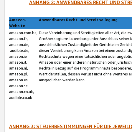
ANHANG 2: ANWENDBARES RECHT UND STRE
Amazon-
Anwendbares Recht und Streitbeilegung
Website
amazon.com.be,
Diese Vereinbarung und Streitigkeiten aller Art, die 
amazon.fr,
Großherzogtums Luxemburg unter Ausschluss seiner Kol
amazon.de,
ausschließlichen Zuständigkeit der Gerichte im Geri
audible.de,
dieser Vereinbarung kann Amazon bei einem zuständig
amazon.ie
Rechtsschutz wegen einer tatsächlichen oder angebli
amazon.it,
Amazon oder einer anderen natürlichen oder juristisc
amazon.nl,
Rechte in Bezug auf die Programminhalte besonderer,
amazon.pl,
Wert darstellen, dessen Verlust nicht ohne Weiteres e
amazon.es,
ausgeglichen werden kann.
amazon.se,
amazon.co.uk,
audible.co.uk
ANHANG 3: STEUERBESTIMMUNGEN FÜR DIE JEWEIL