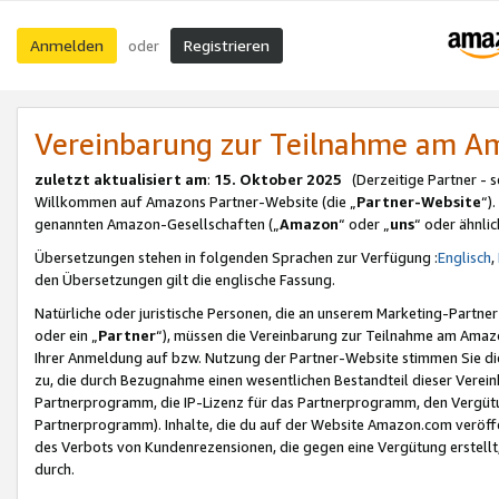
Anmelden
Registrieren
oder
Vereinbarung zur Teilnahme am 
zuletzt aktualisiert am
:
15. Oktober 2025
(Derzeitige Partner - 
Willkommen auf Amazons Partner-Website (die „
Partner-Website
“)
genannten Amazon-Gesellschaften („
Amazon
“ oder „
uns
“ oder ähnli
Übersetzungen stehen in folgenden Sprachen zur Verfügung :
Englisch
,
den Übersetzungen gilt die englische Fassung.
Natürliche oder juristische Personen, die an unserem Marketing-Partn
oder ein „
Partner
“), müssen die Vereinbarung zur Teilnahme am Ama
Ihrer Anmeldung auf bzw. Nutzung der Partner-Website stimmen Sie die
zu, die durch Bezugnahme einen wesentlichen Bestandteil dieser Verei
Partnerprogramm, die IP-Lizenz für das Partnerprogramm, den Vergütu
Partnerprogramm). Inhalte, die du auf der Website Amazon.com veröffe
des Verbots von Kundenrezensionen, die gegen eine Vergütung erstellt, 
durch.