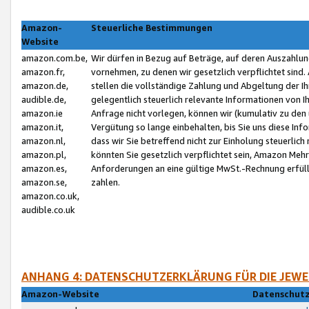
Amazon-
Steuerliche Bestimmungen
Website
amazon.com.be,
Wir dürfen in Bezug auf Beträge, auf deren Auszahlun
amazon.fr,
vornehmen, zu denen wir gesetzlich verpflichtet sind
amazon.de,
stellen die vollständige Zahlung und Abgeltung der 
audible.de,
gelegentlich steuerlich relevante Informationen von I
amazon.ie
Anfrage nicht vorlegen, können wir (kumulativ zu de
amazon.it,
Vergütung so lange einbehalten, bis Sie uns diese Inf
amazon.nl,
dass wir Sie betreffend nicht zur Einholung steuerlich 
amazon.pl,
könnten Sie gesetzlich verpflichtet sein, Amazon Meh
amazon.es,
Anforderungen an eine gültige MwSt.-Rechnung erfüllt
amazon.se,
zahlen.
amazon.co.uk,
audible.co.uk
ANHANG 4: DATENSCHUTZERKLÄRUNG FÜR DIE JEWE
Amazon-Website
Datenschutz