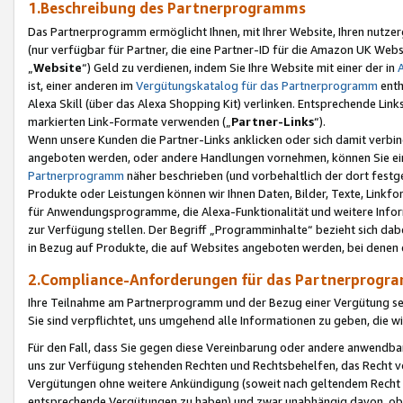
1.Beschreibung des Partnerprogramms
Das Partnerprogramm ermöglicht Ihnen, mit Ihrer Website, Ihren nutzer
(nur verfügbar für Partner, die eine Partner-ID für die Amazon UK We
„
Website
“) Geld zu verdienen, indem Sie Ihre Website mit einer der in
ist, einer anderen im
Vergütungskatalog für das Partnerprogramm
enth
Alexa Skill (über das Alexa Shopping Kit) verlinken. Entsprechende Lin
markierten Link-Formate verwenden („
Partner-Links
“).
Wenn unsere Kunden die Partner-Links anklicken oder sich damit verbi
angeboten werden, oder andere Handlungen vornehmen, können Sie eine
Partnerprogramm
näher beschrieben (und vorbehaltlich der dort festg
Produkte oder Leistungen können wir Ihnen Daten, Bilder, Texte, Linkfo
für Anwendungsprogramme, die Alexa-Funktionalität und weitere Inf
zur Verfügung stellen. Der Begriff „Programminhalte“ bezieht sich dabe
in Bezug auf Produkte, die auf Websites angeboten werden, bei denen 
2.Compliance-Anforderungen für das Partnerprog
Ihre Teilnahme am Partnerprogramm und der Bezug einer Vergütung setz
Sie sind verpflichtet, uns umgehend alle Informationen zu geben, die w
Für den Fall, dass Sie gegen diese Vereinbarung oder andere anwendba
uns zur Verfügung stehenden Rechten und Rechtsbehelfen, das Recht vo
Vergütungen ohne weitere Ankündigung (soweit nach geltendem Recht z
entsprechende Vergütungen zu haben) und zwar unabhängig davon, ob 