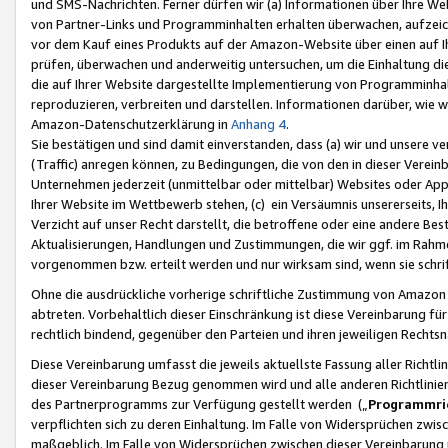
und SMS-Nachrichten. Ferner dürfen wir (a) Informationen über Ihre We
von Partner-Links und Programminhalten erhalten überwachen, aufzei
vor dem Kauf eines Produkts auf der Amazon-Website über einen auf Ih
prüfen, überwachen und anderweitig untersuchen, um die Einhaltung dies
die auf Ihrer Website dargestellte Implementierung von Programminhalt
reproduzieren, verbreiten und darstellen. Informationen darüber, wie w
Amazon-Datenschutzerklärung in
Anhang 4
.
Sie bestätigen und sind damit einverstanden, dass (a) wir und unsere 
(Traffic) anregen können, zu Bedingungen, die von den in dieser Vere
Unternehmen jederzeit (unmittelbar oder mittelbar) Websites oder Appl
Ihrer Website im Wettbewerb stehen, (c) ein Versäumnis unsererseits, I
Verzicht auf unser Recht darstellt, die betroffene oder eine andere B
Aktualisierungen, Handlungen und Zustimmungen, die wir ggf. im Rahme
vorgenommen bzw. erteilt werden und nur wirksam sind, wenn sie schri
Ohne die ausdrückliche vorherige schriftliche Zustimmung von Amazon
abtreten. Vorbehaltlich dieser Einschränkung ist diese Vereinbarung f
rechtlich bindend, gegenüber den Parteien und ihren jeweiligen Rech
Diese Vereinbarung umfasst die jeweils aktuellste Fassung aller Richtli
dieser Vereinbarung Bezug genommen wird und alle anderen Richtlinie
des Partnerprogramms zur Verfügung gestellt werden („
Programmric
verpflichten sich zu deren Einhaltung. Im Falle von Widersprüchen zwi
maßgeblich. Im Falle von Widersprüchen zwischen dieser Vereinbarun