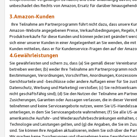
unbeschadet des Rechts von Amazon, Ersatz für darüber hinausgehen
3.Amazon-Kunden
Ihre Teilnahme am Partnerprogramm führt nicht dazu, dass unsere Kun
Amazon-Website angegebenen Preise, Verkaufsbedingungen, Regeln, Ri
Produktverkäufe für diese Kunden und können jederzeit geändert werde
sich einer unserer Kunden in einer Angelegenheit an Sie wenden, die 
Kunden mitteilen, dass er für Kundenservice-Fragen den auf der Ama
4.Gewährleistungen
Sie gewährleisten und sichern zu, dass (a) Sie gemäß dieser Vereinba
betreiben werden; (b) weder Ihre Teilnahme am Partnerprogramm noch d
Bestimmungen, Verordnungen, Vorschriften, Anordnungen, Konzessionen,
Gerichtsurteile und -beschlüsse oder andere Auflagen einer für Sie zu
Datenschutz, Werbung und Marketing) verstoßen; (c) Sie rechtswirksam 
nicht geschäftsfähig sind); (d) Sie den Nutzen der Teilnahme am Partne
Zusicherungen, Garantien oder Aussagen verlassen, die in dieser Verein
teilnehmen und keine Serviceangebote nutzen, wenn Sie US-Handelssa
unterliegen, in dem Sie Serviceangebote wahrnehmen; (f) Sie alle US
amerikanische Ausfuhr- und Wiederausfuhrbeschränkungen einhalten, 
Technologie und Leistungen gelten, und (g) die Angaben, die Sie im 
sind. Sie können Ihre Angaben aktualisieren, indem Sie sich über die 
Wir machen keine Zusicherungen und übernehmen keine Gewährleistun