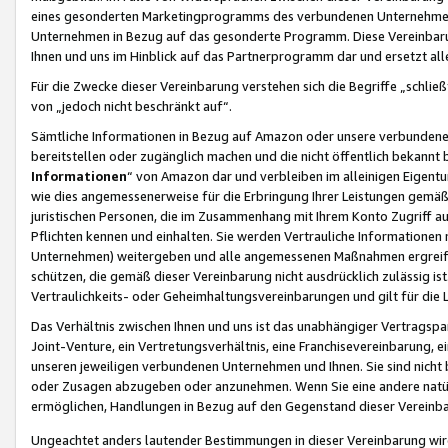
eines gesonderten Marketingprogramms des verbundenen Unternehmens
Unternehmen in Bezug auf das gesonderte Programm. Diese Vereinbarung
Ihnen und uns im Hinblick auf das Partnerprogramm dar und ersetzt al
Für die Zwecke dieser Vereinbarung verstehen sich die Begriffe „schließ
von „jedoch nicht beschränkt auf“.
Sämtliche Informationen in Bezug auf Amazon oder unsere verbunde
bereitstellen oder zugänglich machen und die nicht öffentlich bekannt bz
Informationen
“ von Amazon dar und verbleiben im alleinigen Eigent
wie dies angemessenerweise für die Erbringung Ihrer Leistungen gemäß d
juristischen Personen, die im Zusammenhang mit Ihrem Konto Zugriff au
Pflichten kennen und einhalten. Sie werden Vertrauliche Informationen 
Unternehmen) weitergeben und alle angemessenen Maßnahmen ergreifen
schützen, die gemäß dieser Vereinbarung nicht ausdrücklich zulässig is
Vertraulichkeits- oder Geheimhaltungsvereinbarungen und gilt für die
Das Verhältnis zwischen Ihnen und uns ist das unabhängiger Vertragspa
Joint-Venture, ein Vertretungsverhältnis, eine Franchisevereinbarung, 
unseren jeweiligen verbundenen Unternehmen und Ihnen. Sie sind ni
oder Zusagen abzugeben oder anzunehmen. Wenn Sie eine andere natürli
ermöglichen, Handlungen in Bezug auf den Gegenstand dieser Vereinbar
Ungeachtet anders lautender Bestimmungen in dieser Vereinbarung wird