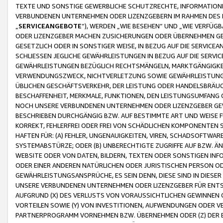
TEXTE UND SONSTIGE GEWERBLICHE SCHUTZRECHTE, INFORMATIONE
VERBUNDENEN UNTERNEHMEN ODER LIZENZGEBERN IM RAHMEN DES
„
SERVICEANGEBOTE
“), WERDEN „WIE BESEHEN“ UND „WIE VERFÜ
ODER LIZENZGEBER MACHEN ZUSICHERUNGEN ODER ÜBERNEHMEN GEW
GESETZLICH ODER IN SONSTIGER WEISE, IN BEZUG AUF DIE SERVI
SCHLIESSEN JEGLICHE GEWÄHRLEISTUNGEN IN BEZUG AUF DIE SERVI
GEWÄHRLEISTUNGEN BEZÜGLICH RECHTSMÄNGELN, MARKTGÄNGIGKEIT
VERWENDUNGSZWECK, NICHTVERLETZUNG SOWIE GEWÄHRLEISTUNGEN 
ÜBLICHEN GESCHÄFTSVERKEHR, DER LEISTUNG ODER HANDELSBRÄUCH
BESCHAFFENHEIT, MERKMALE, FUNKTIONEN, DEN LEISTUNGSUMFANG 
NOCH UNSERE VERBUNDENEN UNTERNEHMEN ODER LIZENZGEBER GEWÄ
BESCHRIEBEN DURCHGÄNGIG BZW. AUF BESTIMMTE ART UND WEISE
KORREKT, FEHLERFREI ODER FREI VON SCHÄDLICHEN KOMPONENTEN
HAFTEN FÜR: (A) FEHLER, UNGENAUIGKEITEN, VIREN, SCHADSOFTW
SYSTEMABSTÜRZE; ODER (B) UNBERECHTIGTE ZUGRIFFE AUF BZW. 
WEBSITE ODER VON DATEN, BILDERN, TEXTEN ODER SONSTIGEN INF
ODER EINER ANDEREN NATÜRLICHEN ODER JURISTISCHEN PERSON OD
GEWÄHRLEISTUNGSANSPRÜCHE, ES SEIN DENN, DIESE SIND IN DIES
UNSERE VERBUNDENEN UNTERNEHMEN ODER LIZENZGEBER FÜR EN
AUFGRUND (X) DES VERLUSTS VON VORAUSSICHTLICHEN GEWINNEN
VORTEILEN SOWIE (Y) VON INVESTITIONEN, AUFWENDUNGEN ODER VE
PARTNERPROGRAMM VORNEHMEN BZW. ÜBERNEHMEN ODER (Z) DER 