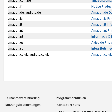
amazon.com.be
amazon.com.b
amazon.fr
Notice:Protec
amazon.de, audible.de
Amazon.de Da
amazon.ie
Amazon.ie Pri
amazon.it
Amazon.it Inf
amazon.nl
Amazon.nl Pri
amazon.pl
Informacja O
amazon.es
Aviso de Priv
amazon.se
Integritetsm
amazon.co.uk, audible.co.uk
Amazon.co.uk 
Teilnahmevereinbarung
Programmrichtlinien
Nutzungsbestimmungen
Kontaktiere uns