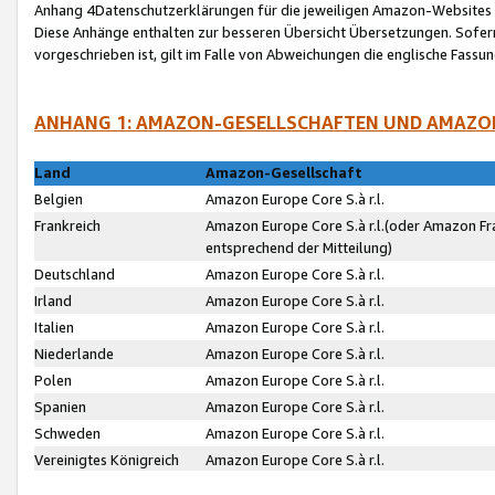
Anhang 4Datenschutzerklärungen für die jeweiligen Amazon-Websites
Diese Anhänge enthalten zur besseren Übersicht Übersetzungen. Sofe
vorgeschrieben ist, gilt im Falle von Abweichungen die englische Fass
ANHANG 1: AMAZON-GESELLSCHAFTEN UND AMAZO
Land
Amazon-Gesellschaft
Belgien
Amazon Europe Core S.à r.l.
Frankreich
Amazon Europe Core S.à r.l.(oder Amazon Fr
entsprechend der Mitteilung)
Deutschland
Amazon Europe Core S.à r.l.
Irland
Amazon Europe Core S.à r.l.
Italien
Amazon Europe Core S.à r.l.
Niederlande
Amazon Europe Core S.à r.l.
Polen
Amazon Europe Core S.à r.l.
Spanien
Amazon Europe Core S.à r.l.
Schweden
Amazon Europe Core S.à r.l.
Vereinigtes Königreich
Amazon Europe Core S.à r.l.