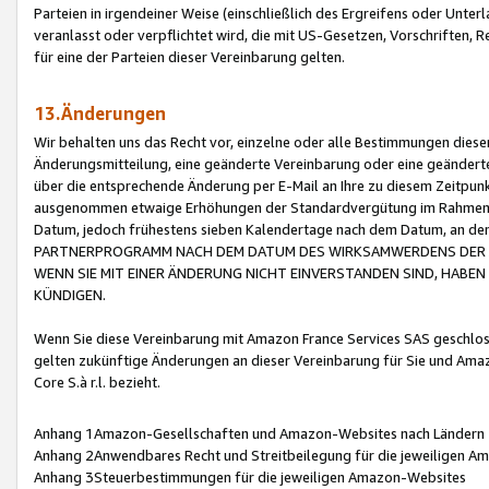
Parteien in irgendeiner Weise (einschließlich des Ergreifens oder Unt
veranlasst oder verpflichtet wird, die mit US-Gesetzen, Vorschriften,
für eine der Parteien dieser Vereinbarung gelten.
13.Änderungen
Wir behalten uns das Recht vor, einzelne oder alle Bestimmungen diese
Änderungsmitteilung, eine geänderte Vereinbarung oder eine geänderte 
über die entsprechende Änderung per E-Mail an Ihre zu diesem Zeitpun
ausgenommen etwaige Erhöhungen der Standardvergütung im Rahmen
Datum, jedoch frühestens sieben Kalendertage nach dem Datum, an de
PARTNERPROGRAMM NACH DEM DATUM DES WIRKSAMWERDENS DER Ä
WENN SIE MIT EINER ÄNDERUNG NICHT EINVERSTANDEN SIND, HABEN S
KÜNDIGEN.
Wenn Sie diese Vereinbarung mit Amazon France Services SAS geschlo
gelten zukünftige Änderungen an dieser Vereinbarung für Sie und Ama
Core S.à r.l. bezieht.
Anhang 1Amazon-Gesellschaften und Amazon-Websites nach Ländern
Anhang 2Anwendbares Recht und Streitbeilegung für die jeweiligen 
Anhang 3Steuerbestimmungen für die jeweiligen Amazon-Websites