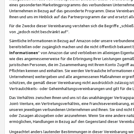
eines gesonderten Marketingprogramms des verbundenen Unternehmens
Unternehmen in Bezug auf das gesonderte Programm. Diese Vereinbarung
Ihnen und uns im Hinblick auf das Partnerprogramm dar und ersetzt al
Für die Zwecke dieser Vereinbarung verstehen sich die Begriffe „schließ
von „jedoch nicht beschränkt auf“.
Sämtliche Informationen in Bezug auf Amazon oder unsere verbunde
bereitstellen oder zugänglich machen und die nicht öffentlich bekannt bz
Informationen
“ von Amazon dar und verbleiben im alleinigen Eigent
wie dies angemessenerweise für die Erbringung Ihrer Leistungen gemäß d
juristischen Personen, die im Zusammenhang mit Ihrem Konto Zugriff au
Pflichten kennen und einhalten. Sie werden Vertrauliche Informationen 
Unternehmen) weitergeben und alle angemessenen Maßnahmen ergreifen
schützen, die gemäß dieser Vereinbarung nicht ausdrücklich zulässig is
Vertraulichkeits- oder Geheimhaltungsvereinbarungen und gilt für die
Das Verhältnis zwischen Ihnen und uns ist das unabhängiger Vertragspa
Joint-Venture, ein Vertretungsverhältnis, eine Franchisevereinbarung, 
unseren jeweiligen verbundenen Unternehmen und Ihnen. Sie sind ni
oder Zusagen abzugeben oder anzunehmen. Wenn Sie eine andere natürli
ermöglichen, Handlungen in Bezug auf den Gegenstand dieser Vereinbar
Ungeachtet anders lautender Bestimmungen in dieser Vereinbarung wird