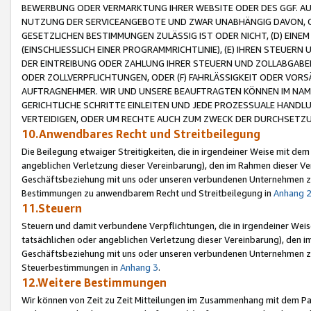
BEWERBUNG ODER VERMARKTUNG IHRER WEBSITE ODER DES GGF. AUF 
NUTZUNG DER SERVICEANGEBOTE UND ZWAR UNABHÄNGIG DAVON, O
GESETZLICHEN BESTIMMUNGEN ZULÄSSIG IST ODER NICHT, (D) EINE
(EINSCHLIESSLICH EINER PROGRAMMRICHTLINIE), (E) IHREN STEUER
DER EINTREIBUNG ODER ZAHLUNG IHRER STEUERN UND ZOLLABGAB
ODER ZOLLVERPFLICHTUNGEN, ODER (F) FAHRLÄSSIGKEIT ODER VORS
AUFTRAGNEHMER. WIR UND UNSERE BEAUFTRAGTEN KÖNNEN IM NAME
GERICHTLICHE SCHRITTE EINLEITEN UND JEDE PROZESSUALE HAND
VERTEIDIGEN, ODER UM RECHTE AUCH ZUM ZWECK DER DURCHSETZU
10.Anwendbares Recht und Streitbeilegung
Die Beilegung etwaiger Streitigkeiten, die in irgendeiner Weise mit de
angeblichen Verletzung dieser Vereinbarung), den im Rahmen dieser Ve
Geschäftsbeziehung mit uns oder unseren verbundenen Unternehmen zu
Bestimmungen zu anwendbarem Recht und Streitbeilegung in
Anhang 
11.Steuern
Steuern und damit verbundene Verpflichtungen, die in irgendeiner Wei
tatsächlichen oder angeblichen Verletzung dieser Vereinbarung), den 
Geschäftsbeziehung mit uns oder unseren verbundenen Unternehmen z
Steuerbestimmungen in
Anhang 3
.
12.Weitere Bestimmungen
Wir können von Zeit zu Zeit Mitteilungen im Zusammenhang mit dem Par