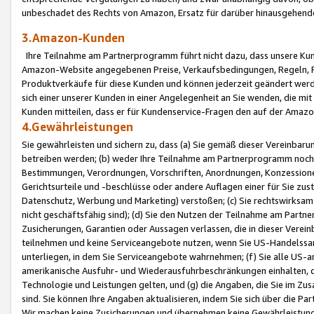
unbeschadet des Rechts von Amazon, Ersatz für darüber hinausgehen
3.Amazon-Kunden
Ihre Teilnahme am Partnerprogramm führt nicht dazu, dass unsere Kun
Amazon-Website angegebenen Preise, Verkaufsbedingungen, Regeln, Ri
Produktverkäufe für diese Kunden und können jederzeit geändert werde
sich einer unserer Kunden in einer Angelegenheit an Sie wenden, die 
Kunden mitteilen, dass er für Kundenservice-Fragen den auf der Ama
4.Gewährleistungen
Sie gewährleisten und sichern zu, dass (a) Sie gemäß dieser Vereinba
betreiben werden; (b) weder Ihre Teilnahme am Partnerprogramm noch d
Bestimmungen, Verordnungen, Vorschriften, Anordnungen, Konzessionen,
Gerichtsurteile und -beschlüsse oder andere Auflagen einer für Sie zu
Datenschutz, Werbung und Marketing) verstoßen; (c) Sie rechtswirksam 
nicht geschäftsfähig sind); (d) Sie den Nutzen der Teilnahme am Partne
Zusicherungen, Garantien oder Aussagen verlassen, die in dieser Verein
teilnehmen und keine Serviceangebote nutzen, wenn Sie US-Handelssa
unterliegen, in dem Sie Serviceangebote wahrnehmen; (f) Sie alle US
amerikanische Ausfuhr- und Wiederausfuhrbeschränkungen einhalten, 
Technologie und Leistungen gelten, und (g) die Angaben, die Sie im 
sind. Sie können Ihre Angaben aktualisieren, indem Sie sich über die 
Wir machen keine Zusicherungen und übernehmen keine Gewährleistun