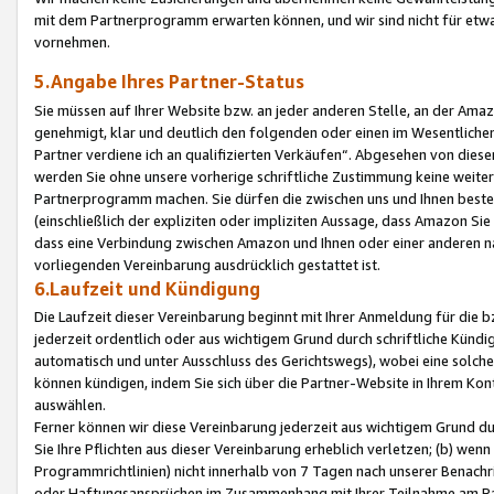
mit dem Partnerprogramm erwarten können, und wir sind nicht für etwa
vornehmen.
5.Angabe Ihres Partner-Status
Sie müssen auf Ihrer Website bzw. an jeder anderen Stelle, an der Am
genehmigt, klar und deutlich den folgenden oder einen im Wesentlichen
Partner verdiene ich an qualifizierten Verkäufen“. Abgesehen von die
werden Sie ohne unsere vorherige schriftliche Zustimmung keine weite
Partnerprogramm machen. Sie dürfen die zwischen uns und Ihnen best
(einschließlich der expliziten oder impliziten Aussage, dass Amazon Si
dass eine Verbindung zwischen Amazon und Ihnen oder einer anderen natü
vorliegenden Vereinbarung ausdrücklich gestattet ist.
6.Laufzeit und Kündigung
Die Laufzeit dieser Vereinbarung beginnt mit Ihrer Anmeldung für die 
jederzeit ordentlich oder aus wichtigem Grund durch schriftliche Kündi
automatisch und unter Ausschluss des Gerichtswegs), wobei eine solch
können kündigen, indem Sie sich über die Partner-Website in Ihrem Ko
auswählen.
Ferner können wir diese Vereinbarung jederzeit aus wichtigem Grund dur
Sie Ihre Pflichten aus dieser Vereinbarung erheblich verletzen; (b) wen
Programmrichtlinien) nicht innerhalb von 7 Tagen nach unserer Benachr
oder Haftungsansprüchen im Zusammenhang mit Ihrer Teilnahme am Pa