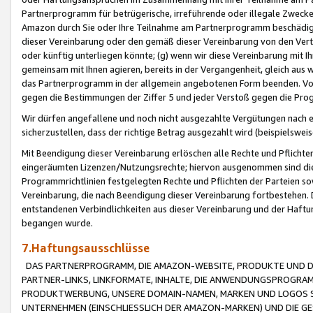
Partnerprogramm für betrügerische, irreführende oder illegale Zwecke
Amazon durch Sie oder Ihre Teilnahme am Partnerprogramm beschädig
dieser Vereinbarung oder den gemäß dieser Vereinbarung von den Vertr
oder künftig unterliegen könnte; (g) wenn wir diese Vereinbarung mit I
gemeinsam mit Ihnen agieren, bereits in der Vergangenheit, gleich aus
das Partnerprogramm in der allgemein angebotenen Form beenden. Vors
gegen die Bestimmungen der Ziffer 5 und jeder Verstoß gegen die Prog
Wir dürfen angefallene und noch nicht ausgezahlte Vergütungen nach 
sicherzustellen, dass der richtige Betrag ausgezahlt wird (beispielsw
Mit Beendigung dieser Vereinbarung erlöschen alle Rechte und Pflichte
eingeräumten Lizenzen/Nutzungsrechte; hiervon ausgenommen sind die in 
Programmrichtlinien festgelegten Rechte und Pflichten der Parteien sow
Vereinbarung, die nach Beendigung dieser Vereinbarung fortbestehen. D
entstandenen Verbindlichkeiten aus dieser Vereinbarung und der Haft
begangen wurde.
7.Haftungsausschlüsse
DAS PARTNERPROGRAMM, DIE AMAZON-WEBSITE, PRODUKTE UND DI
PARTNER-LINKS, LINKFORMATE, INHALTE, DIE ANWENDUNGSPROGR
PRODUKTWERBUNG, UNSERE DOMAIN-NAMEN, MARKEN UND LOGOS S
UNTERNEHMEN (EINSCHLIESSLICH DER AMAZON-MARKEN) UND DIE GE