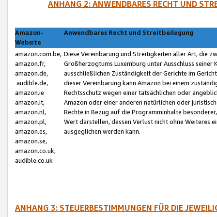
ANHANG 2: ANWENDBARES RECHT UND STRE
Amazon-
Anwendbares Recht und Streitbeilegung
Website
amazon.com.be,
Diese Vereinbarung und Streitigkeiten aller Art, die 
amazon.fr,
Großherzogtums Luxemburg unter Ausschluss seiner Kol
amazon.de,
ausschließlichen Zuständigkeit der Gerichte im Geri
audible.de,
dieser Vereinbarung kann Amazon bei einem zuständig
amazon.ie
Rechtsschutz wegen einer tatsächlichen oder angebli
amazon.it,
Amazon oder einer anderen natürlichen oder juristisc
amazon.nl,
Rechte in Bezug auf die Programminhalte besonderer,
amazon.pl,
Wert darstellen, dessen Verlust nicht ohne Weiteres e
amazon.es,
ausgeglichen werden kann.
amazon.se,
amazon.co.uk,
audible.co.uk
ANHANG 3: STEUERBESTIMMUNGEN FÜR DIE JEWEIL