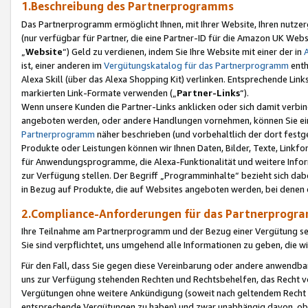
1.Beschreibung des Partnerprogramms
Das Partnerprogramm ermöglicht Ihnen, mit Ihrer Website, Ihren nutzer
(nur verfügbar für Partner, die eine Partner-ID für die Amazon UK We
„
Website
“) Geld zu verdienen, indem Sie Ihre Website mit einer der in
ist, einer anderen im
Vergütungskatalog für das Partnerprogramm
enth
Alexa Skill (über das Alexa Shopping Kit) verlinken. Entsprechende Lin
markierten Link-Formate verwenden („
Partner-Links
“).
Wenn unsere Kunden die Partner-Links anklicken oder sich damit verbi
angeboten werden, oder andere Handlungen vornehmen, können Sie eine
Partnerprogramm
näher beschrieben (und vorbehaltlich der dort festg
Produkte oder Leistungen können wir Ihnen Daten, Bilder, Texte, Linkfo
für Anwendungsprogramme, die Alexa-Funktionalität und weitere Inf
zur Verfügung stellen. Der Begriff „Programminhalte“ bezieht sich dabe
in Bezug auf Produkte, die auf Websites angeboten werden, bei denen 
2.Compliance-Anforderungen für das Partnerprog
Ihre Teilnahme am Partnerprogramm und der Bezug einer Vergütung setz
Sie sind verpflichtet, uns umgehend alle Informationen zu geben, die w
Für den Fall, dass Sie gegen diese Vereinbarung oder andere anwendba
uns zur Verfügung stehenden Rechten und Rechtsbehelfen, das Recht vo
Vergütungen ohne weitere Ankündigung (soweit nach geltendem Recht z
entsprechende Vergütungen zu haben) und zwar unabhängig davon, ob 