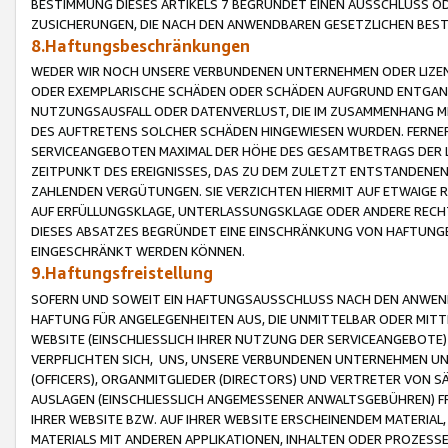
BESTIMMUNG DIESES ARTIKELS 7 BEGRÜNDET EINEN AUSSCHLUSS 
ZUSICHERUNGEN, DIE NACH DEN ANWENDBAREN GESETZLICHEN BE
8.Haftungsbeschränkungen
WEDER WIR NOCH UNSERE VERBUNDENEN UNTERNEHMEN ODER LIZEN
ODER EXEMPLARISCHE SCHÄDEN ODER SCHÄDEN AUFGRUND ENTGANG
NUTZUNGSAUSFALL ODER DATENVERLUST, DIE IM ZUSAMMENHANG MI
DES AUFTRETENS SOLCHER SCHÄDEN HINGEWIESEN WURDEN. FERN
SERVICEANGEBOTEN MAXIMAL DER HÖHE DES GESAMTBETRAGS DER 
ZEITPUNKT DES EREIGNISSES, DAS ZU DEM ZULETZT ENTSTANDENE
ZAHLENDEN VERGÜTUNGEN. SIE VERZICHTEN HIERMIT AUF ETWAIGE 
AUF ERFÜLLUNGSKLAGE, UNTERLASSUNGSKLAGE ODER ANDERE RECHT
DIESES ABSATZES BEGRÜNDET EINE EINSCHRÄNKUNG VON HAFTUNG
EINGESCHRÄNKT WERDEN KÖNNEN.
9.Haftungsfreistellung
SOFERN UND SOWEIT EIN HAFTUNGSAUSSCHLUSS NACH DEN ANWENDB
HAFTUNG FÜR ANGELEGENHEITEN AUS, DIE UNMITTELBAR ODER MITT
WEBSITE (EINSCHLIESSLICH IHRER NUTZUNG DER SERVICEANGEBOTE)
VERPFLICHTEN SICH, UNS, UNSERE VERBUNDENEN UNTERNEHMEN UN
(OFFICERS), ORGANMITGLIEDER (DIRECTORS) UND VERTRETER VON 
AUSLAGEN (EINSCHLIESSLICH ANGEMESSENER ANWALTSGEBÜHREN) FR
IHRER WEBSITE BZW. AUF IHRER WEBSITE ERSCHEINENDEM MATERIAL
MATERIALS MIT ANDEREN APPLIKATIONEN, INHALTEN ODER PROZESSE