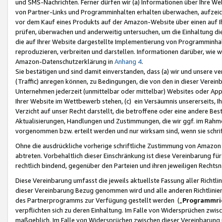
und SMS-Nachrichten. Ferner dürfen wir (a) Informationen über Ihre We
von Partner-Links und Programminhalten erhalten überwachen, aufzei
vor dem Kauf eines Produkts auf der Amazon-Website über einen auf Ih
prüfen, überwachen und anderweitig untersuchen, um die Einhaltung dies
die auf Ihrer Website dargestellte Implementierung von Programminhalt
reproduzieren, verbreiten und darstellen. Informationen darüber, wie w
Amazon-Datenschutzerklärung in
Anhang 4
.
Sie bestätigen und sind damit einverstanden, dass (a) wir und unsere 
(Traffic) anregen können, zu Bedingungen, die von den in dieser Vere
Unternehmen jederzeit (unmittelbar oder mittelbar) Websites oder Appl
Ihrer Website im Wettbewerb stehen, (c) ein Versäumnis unsererseits, I
Verzicht auf unser Recht darstellt, die betroffene oder eine andere B
Aktualisierungen, Handlungen und Zustimmungen, die wir ggf. im Rahme
vorgenommen bzw. erteilt werden und nur wirksam sind, wenn sie schri
Ohne die ausdrückliche vorherige schriftliche Zustimmung von Amazon
abtreten. Vorbehaltlich dieser Einschränkung ist diese Vereinbarung f
rechtlich bindend, gegenüber den Parteien und ihren jeweiligen Rech
Diese Vereinbarung umfasst die jeweils aktuellste Fassung aller Richtli
dieser Vereinbarung Bezug genommen wird und alle anderen Richtlinie
des Partnerprogramms zur Verfügung gestellt werden („
Programmric
verpflichten sich zu deren Einhaltung. Im Falle von Widersprüchen zwi
maßgeblich. Im Falle von Widersprüchen zwischen dieser Vereinbarun