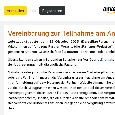
Anmelden
Registrieren
oder
Vereinbarung zur Teilnahme am 
zuletzt aktualisiert am
:
15. Oktober 2025
(Derzeitige Partner - 
Willkommen auf Amazons Partner-Website (die „
Partner-Website
“)
genannten Amazon-Gesellschaften („
Amazon
“ oder „
uns
“ oder ähnli
Übersetzungen stehen in folgenden Sprachen zur Verfügung :
Englisch
,
den Übersetzungen gilt die englische Fassung.
Natürliche oder juristische Personen, die an unserem Marketing-Partn
oder ein „
Partner
“), müssen die Vereinbarung zur Teilnahme am Ama
Ihrer Anmeldung auf bzw. Nutzung der Partner-Website stimmen Sie die
zu, die durch Bezugnahme einen wesentlichen Bestandteil dieser Verei
Partnerprogramm, die IP-Lizenz für das Partnerprogramm, den Vergütu
Partnerprogramm). Inhalte, die du auf der Website Amazon.com veröffe
des Verbots von Kundenrezensionen, die gegen eine Vergütung erstellt, 
durch.