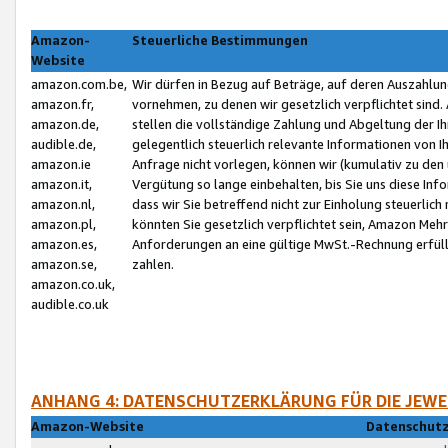
Amazon-
Steuerliche Bestimmungen
Website
amazon.com.be,
Wir dürfen in Bezug auf Beträge, auf deren Auszahlun
amazon.fr,
vornehmen, zu denen wir gesetzlich verpflichtet sind
amazon.de,
stellen die vollständige Zahlung und Abgeltung der 
audible.de,
gelegentlich steuerlich relevante Informationen von I
amazon.ie
Anfrage nicht vorlegen, können wir (kumulativ zu de
amazon.it,
Vergütung so lange einbehalten, bis Sie uns diese Inf
amazon.nl,
dass wir Sie betreffend nicht zur Einholung steuerlich 
amazon.pl,
könnten Sie gesetzlich verpflichtet sein, Amazon Meh
amazon.es,
Anforderungen an eine gültige MwSt.-Rechnung erfüllt
amazon.se,
zahlen.
amazon.co.uk,
audible.co.uk
ANHANG 4: DATENSCHUTZERKLÄRUNG FÜR DIE JEWE
Amazon-Website
Datenschutz