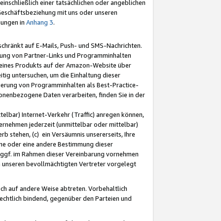
nschließlich einer tatsächlichen oder angeblichen
Geschäftsbeziehung mit uns oder unseren
mungen in
Anhang 3
.
schränkt auf E-Mails, Push- und SMS-Nachrichten.
ellung von Partner-Links und Programminhalten
 eines Produkts auf der Amazon-Website über
tig untersuchen, um die Einhaltung dieser
ntierung von Programminhalten als Best-Practice-
sonenbezogene Daten verarbeiten, finden Sie in der
telbar) Internet-Verkehr (Traffic) anregen können,
rnehmen jederzeit (unmittelbar oder mittelbar)
b stehen, (c) ein Versäumnis unsererseits, Ihre
fene oder eine andere Bestimmung dieser
r ggf. im Rahmen dieser Vereinbarung vornehmen
ch unseren bevollmächtigten Vertreter vorgelegt
ch auf andere Weise abtreten. Vorbehaltlich
rechtlich bindend, gegenüber den Parteien und