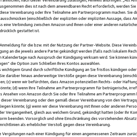
usgenommen dies ist nach dem anwendbaren Recht erforderlich, werden Sie 
f diese Vereinbarung oder Ihre Teilnahme am Partnerprogramm machen. Sie d
usschmücken (einschließlich der expliziten oder impliziten Aussage, dass A
 eine Verbindung zwischen Amazon und Ihnen oder einer anderen natürlichen 
rücklich gestattet ist.
r Anmeldung für die bzw. mit der Nutzung der Partner-Website. Diese Vereinb
gung an die jeweils andere Partei gekündigt werden (falls nach lokalem Rech
n Kalendertage nach Ausspruch der Kündigung wirksam wird. Sie können kündi
ngen“ die Option zum Schließen Ihres Kontos auswählen.
 wichtigem Grund durch schriftliche Kündigung an Sie fristlos kündigen oder I
 Sie darüber hinaus anderweitige Verstöße gegen diese Vereinbarung (einschli
ben; (c) wenn wir befürchten, dass Amazon potenziellen Rechts- oder Haftu
nnte; (d) wenn Ihre Teilnahme am Partnerprogramm für betrügerische, irref
das Ansehen von Amazon durch Sie oder Ihre Teilnahme am Partnerprogramm b
ieser Vereinbarung oder den gemäß dieser Vereinbarung von den Vertragspa
liegen könnte; (g) wenn wir diese Vereinbarung mit Ihnen oder anderen Perso
 der Vergangenheit, gleich aus welchem Grund, gekündigt hatten (oder Ihr Ko
rm beenden. Vorsorglich und ohne Einschränkung des vorstehenden Absatzes
richtlinien als erheblicher Verstoß gegen diese Vereinbarung.
e Vergütungen nach einer Kündigung für einen angemessenen Zeitraum zurückb