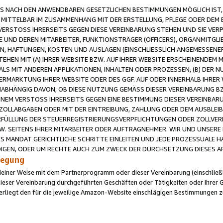
 NACH DEN ANWENDBAREN GESETZLICHEN BESTIMMUNGEN MÖGLICH IST, S
MITTELBAR IM ZUSAMMENHANG MIT DER ERSTELLUNG, PFLEGE ODER DEM BE
ERSTOSS IHRERSEITS GEGEN DIESE VEREINBARUNG STEHEN UND SIE VERP
UND DEREN MITARBEITER, FUNKTIONSTRÄGER (OFFICERS), ORGANMITGLI
N, HAFTUNGEN, KOSTEN UND AUSLAGEN (EINSCHLIESSLICH ANGEMESSENE
HEN MIT (A) IHRER WEBSITE BZW. AUF IHRER WEBSITE ERSCHEINENDEM M
LS MIT ANDEREN APPLIKATIONEN, INHALTEN ODER PROZESSEN, (B) DER 
RMARKTUNG IHRER WEBSITE ODER DES GGF. AUF ODER INNERHALB IHRER W
ABHÄNGIG DAVON, OB DIESE NUTZUNG GEMÄSS DIESER VEREINBARUNG B
EINEM VERSTOSS IHRERSEITS GEGEN EINE BESTIMMUNG DIESER VEREINBARU
D ZOLLABGABEN ODER MIT DER EINTREIBUNG, ZAHLUNG ODER DEM AUSBLEI
FÜLLUNG DER STEUERREGISTRIERUNGSVERPFLICHTUNGEN ODER ZOLLVERPF
W. SEITENS IHRER MITARBEITER ODER AUFTRAGNEHMER. WIR UND UNSERE
ES MANDAT GERICHTLICHE SCHRITTE EINLEITEN UND JEDE PROZESSUALE 
GEN, ODER UM RECHTE AUCH ZUM ZWECK DER DURCHSETZUNG DIESES AR
ilegung
endeiner Weise mit dem Partnerprogramm oder dieser Vereinbarung (einschließl
ieser Vereinbarung durchgeführten Geschäften oder Tätigkeiten oder Ihrer 
iegt den für die jeweilige Amazon-Website einschlägigen Bestimmungen z