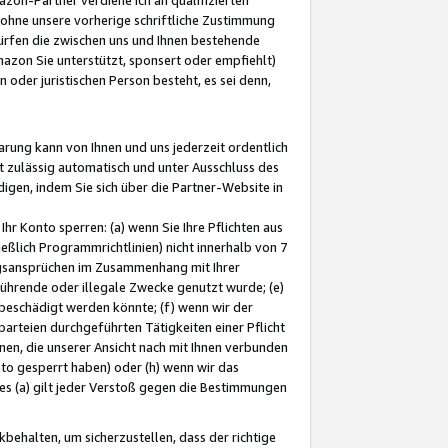
ohne unsere vorherige schriftliche Zustimmung
ürfen die zwischen uns und Ihnen bestehende
mazon Sie unterstützt, sponsert oder empfiehlt)
oder juristischen Person besteht, es sei denn,
arung kann von Ihnen und uns jederzeit ordentlich
t zulässig automatisch und unter Ausschluss des
gen, indem Sie sich über die Partner-Website in
hr Konto sperren: (a) wenn Sie Ihre Pflichten aus
eßlich Programmrichtlinien) nicht innerhalb von 7
ngsansprüchen im Zusammenhang mit Ihrer
ührende oder illegale Zwecke genutzt wurde; (e)
eschädigt werden könnte; (f) wenn wir der
rteien durchgeführten Tätigkeiten einer Pflicht
nen, die unserer Ansicht nach mit Ihnen verbunden
nto gesperrt haben) oder (h) wenn wir das
 (a) gilt jeder Verstoß gegen die Bestimmungen
ehalten, um sicherzustellen, dass der richtige