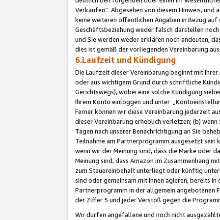
Verkäufen“. Abgesehen von diesem Hinweis, und a
keine weiteren öffentlichen Angaben in Bezug au
Geschäftsbeziehung weder falsch darstellen noch a
und Sie werden weder erklären noch andeuten, dass
dies ist gemäß der vorliegenden Vereinbarung ausd
6.Laufzeit und Kündigung
Die Laufzeit dieser Vereinbarung beginnt mit Ihre
oder aus wichtigem Grund durch schriftliche Kündi
Gerichtswegs), wobei eine solche Kündigung siebe
Ihrem Konto einloggen und unter „Kontoeinstellu
Ferner können wir diese Vereinbarung jederzeit aus
dieser Vereinbarung erheblich verletzen; (b) wenn
Tagen nach unserer Benachrichtigung an Sie behe
Teilnahme am Partnerprogramm ausgesetzt sein kö
wenn wir der Meinung sind, dass die Marke oder 
Meinung sind, dass Amazon im Zusammenhang mit d
zum Steuereinbehalt unterliegt oder künftig unter
sind oder gemeinsam mit Ihnen agieren, bereits in
Partnerprogramm in der allgemein angebotenen Fo
der Ziffer 5 und jeder Verstoß gegen die Programm
Wir dürfen angefallene und noch nicht ausgezahlt