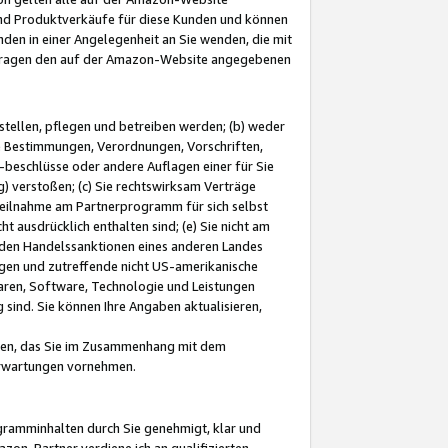
und Produktverkäufe für diese Kunden und können
nden in einer Angelegenheit an Sie wenden, die mit
e-Fragen den auf der Amazon-Website angegebenen
stellen, pflegen und betreiben werden; (b) weder
e Bestimmungen, Verordnungen, Vorschriften,
-beschlüsse oder andere Auflagen einer für Sie
 verstoßen; (c) Sie rechtswirksam Verträge
r Teilnahme am Partnerprogramm für sich selbst
t ausdrücklich enthalten sind; (e) Sie nicht am
den Handelssanktionen eines anderen Landes
gen und zutreffende nicht US-amerikanische
ren, Software, Technologie und Leistungen
sind. Sie können Ihre Angaben aktualisieren,
men, das Sie im Zusammenhang mit dem
 Erwartungen vornehmen.
ogramminhalten durch Sie genehmigt, klar und
zon-Partner verdiene ich an qualifizierten