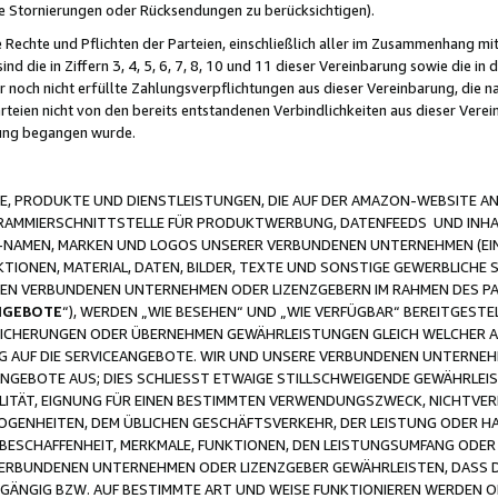
ge Stornierungen oder Rücksendungen zu berücksichtigen).
 Rechte und Pflichten der Parteien, einschließlich aller im Zusammenhang m
 die in Ziffern 3, 4, 5, 6, 7, 8, 10 und 11 dieser Vereinbarung sowie die in
er noch nicht erfüllte Zahlungsverpflichtungen aus dieser Vereinbarung, die
arteien nicht von den bereits entstandenen Verbindlichkeiten aus dieser Ver
gung begangen wurde.
 PRODUKTE UND DIENSTLEISTUNGEN, DIE AUF DER AMAZON-WEBSITE AN
GRAMMIERSCHNITTSTELLE FÜR PRODUKTWERBUNG, DATENFEEDS UND INH
-NAMEN, MARKEN UND LOGOS UNSERER VERBUNDENEN UNTERNEHMEN (EIN
IONEN, MATERIAL, DATEN, BILDER, TEXTE UND SONSTIGE GEWERBLICHE 
EREN VERBUNDENEN UNTERNEHMEN ODER LIZENZGEBERN IM RAHMEN DES 
NGEBOTE
“), WERDEN „WIE BESEHEN“ UND „WIE VERFÜGBAR“ BEREITGEST
CHERUNGEN ODER ÜBERNEHMEN GEWÄHRLEISTUNGEN GLEICH WELCHER AR
ZUG AUF DIE SERVICEANGEBOTE. WIR UND UNSERE VERBUNDENEN UNTERNEH
ANGEBOTE AUS; DIES SCHLIESST ETWAIGE STILLSCHWEIGENDE GEWÄHRLE
LITÄT, EIGNUNG FÜR EINEN BESTIMMTEN VERWENDUNGSZWECK, NICHTVER
OGENHEITEN, DEM ÜBLICHEN GESCHÄFTSVERKEHR, DER LEISTUNG ODER H
 BESCHAFFENHEIT, MERKMALE, FUNKTIONEN, DEN LEISTUNGSUMFANG ODER
VERBUNDENEN UNTERNEHMEN ODER LIZENZGEBER GEWÄHRLEISTEN, DASS D
HGÄNGIG BZW. AUF BESTIMMTE ART UND WEISE FUNKTIONIEREN WERDEN 