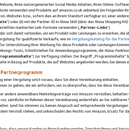
ebsite, Ihren nutzergenerierten Social Media-Inhalten, Ihren Online-Softwar
ebsite verwenden und Produkte auf amazon.co.uk anbieten) (im Folgenden Ihr
-Websites bzw., sofern dies an Ihrem Standort verfügbar ist, einer ander
ite
“) oder (ii) mit der Partner-ID in Alexa Skill (über das Alexa Shopping Ki
estellten markierten Link-Formate verwenden („
Partner-Links
“).
oder sich damit verbinden, um ein Produkt oder Leistungen zu erwerben, di
gütung für qualifizierte Verkäufe, wie im
Vergütungskatalog für das Part
Zur Unterstützung Ihrer Werbung für diese Produkte oder Leistungen können w
linkungs-Tools, Schnittstellen für Anwendungsprogramme, die Alexa-Funktion
Programminhalte
“) zur Verfügung stellen. Der Begriff „Programminhalte“ be
halte in Bezug auf Produkte, die auf Websites angeboten werden, bei denen 
as Partnerprogramm
einer Vergütung setzt voraus, dass Sie diese Vereinbarung einhalten.
ionen zu geben, die wir anfordern, um zu überprüfen, dass Sie diese Vereinba
oder andere anwendbare Marketingverträge von Amazon verstoßen, behalten w
 vor, sämtliche im Rahmen dieser Vereinbarung andernfalls an Sie zahlbare
tellen (und Sie stimmen zu, keinen Anspruch auf entsprechende Vergütungen
 dem Verstoß stehen, und unbeschadet des Rechts von Amazon, Ersatz für 
azu, dass unsere Kunden zu Ihren Kunden werden. Zwischen Ihnen und Amaz