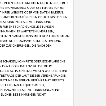
VERBUNDENEN UNTERNEHMEN ODER LIZENZGEBER
ICH STROMAUSFÄLLE ODER SYSTEMABSTÜRZE;
IHRER WEBSITE ODER VON DATEN, BILDERN,
ER ANDEREN NATÜRLICHEN ODER JURISTISCHEN
ESE SIND IN DIESER VEREINBARUNG
R FÜR ENTSCHÄDIGUNGSLEISTUNGEN,
EINNAHMEN, ERWARTETEN UMSÄTZEN,
SIE IM ZUSAMMENHANG MIT IHRER TEILNAHME AM
M PARTNERPROGRAMM. KEINE BESTIMMUNG
DER ZUSICHERUNGEN, DIE NACH DEN
GESCHÄDEN, KONKRETE ODER EXEMPLARISCHE
SFALL ODER DATENVERLUST, DIE IM
OLCHER SCHÄDEN HINGEWIESEN WURDEN. FERNER
BETRAGS DER LAUT DIESER VEREINBARUNG IN
HAFTUNGSANSPRUCH GEFÜHRT HAT, BEREITS
SBEHELFE NACH EQUITY-RECHT,
NHANG MIT DIESER VEREINBARUNG. KEINE
TZLICHEN BESTIMMUNGEN NICHT