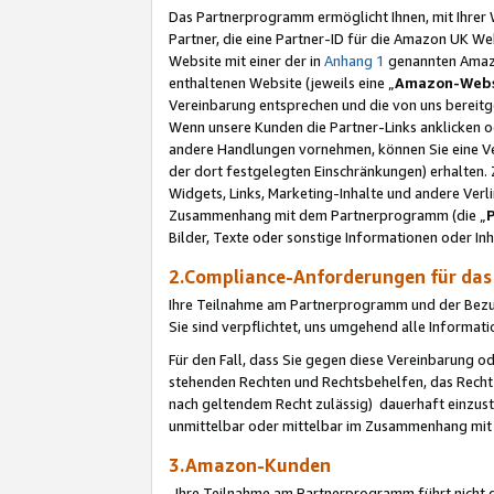
Das Partnerprogramm ermöglicht Ihnen, mit Ihrer W
Partner, die eine Partner-ID für die Amazon UK W
Website mit einer der in
Anhang 1
genannten Amazon
enthaltenen Website (jeweils eine „
Amazon-Webs
Vereinbarung entsprechen und die von uns bereitg
Wenn unsere Kunden die Partner-Links anklicken 
andere Handlungen vornehmen, können Sie eine Ver
der dort festgelegten Einschränkungen) erhalten. 
Widgets, Links, Marketing-Inhalte und andere Ver
Zusammenhang mit dem Partnerprogramm (die „
Bilder, Texte oder sonstige Informationen oder In
2.Compliance-Anforderungen für d
Ihre Teilnahme am Partnerprogramm und der Bezug 
Sie sind verpflichtet, uns umgehend alle Informat
Für den Fall, dass Sie gegen diese Vereinbarung 
stehenden Rechten und Rechtsbehelfen, das Recht
nach geltendem Recht zulässig) dauerhaft einzus
unmittelbar oder mittelbar im Zusammenhang mit
3.Amazon-Kunden
Ihre Teilnahme am Partnerprogramm führt nicht d