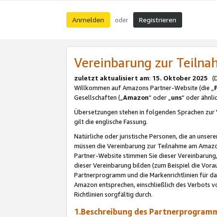
Anmelden
Registrieren
oder
Vereinbarung zur Teil
zuletzt aktualisiert am
:
15. Oktober 2025
(De
Willkommen auf Amazons Partner-Website (die „
Gesellschaften („
Amazon
“ oder „
uns
“ oder ähnl
Übersetzungen stehen in folgenden Sprachen zur 
gilt die englische Fassung.
Natürliche oder juristische Personen, die an uns
müssen die Vereinbarung zur Teilnahme am Amaz
Partner-Website stimmen Sie dieser Vereinbarung,
dieser Vereinbarung bilden (zum Beispiel die Vo
Partnerprogramm und die Markenrichtlinien für da
Amazon entsprechen, einschließlich des Verbots vo
Richtlinien sorgfältig durch.
1.Beschreibung des Partnerprogra