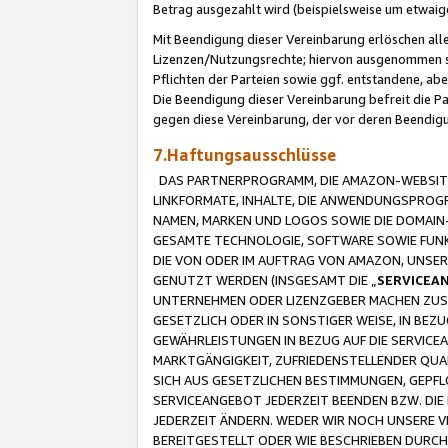
Betrag ausgezahlt wird (beispielsweise um etwai
Mit Beendigung dieser Vereinbarung erlöschen alle
Lizenzen/Nutzungsrechte; hiervon ausgenommen sind
Pflichten der Parteien sowie ggf. entstandene, ab
Die Beendigung dieser Vereinbarung befreit die P
gegen diese Vereinbarung, der vor deren Beendi
7.Haftungsausschlüsse
DAS PARTNERPROGRAMM, DIE AMAZON-WEBSITE,
LINKFORMATE, INHALTE, DIE ANWENDUNGSPRO
NAMEN, MARKEN UND LOGOS SOWIE DIE DOMAIN
GESAMTE TECHNOLOGIE, SOFTWARE SOWIE FUNKT
DIE VON ODER IM AUFTRAG VON AMAZON, UNS
GENUTZT WERDEN (INSGESAMT DIE „
SERVICEA
UNTERNEHMEN ODER LIZENZGEBER MACHEN ZUSI
GESETZLICH ODER IN SONSTIGER WEISE, IN BE
GEWÄHRLEISTUNGEN IN BEZUG AUF DIE SERVICE
MARKTGÄNGIGKEIT, ZUFRIEDENSTELLENDER QUA
SICH AUS GESETZLICHEN BESTIMMUNGEN, GEPFL
SERVICEANGEBOT JEDERZEIT BEENDEN BZW. DIE
JEDERZEIT ÄNDERN. WEDER WIR NOCH UNSERE 
BEREITGESTELLT ODER WIE BESCHRIEBEN DURC