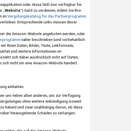
eapplikation oder Alexa Skill (nur verfügbar für
e „
Website
“) Geld zu verdienen, indem Sie Ihre
en im
Vergütungskatalog für das Partnerprogramm
t) verlinken. Entsprechende Links müssen dieser
e über die Amazon-Website angeboten werden, oder
nerprogramm
näher beschrieben (und vorbehaltlich
ir Ihnen Daten, Bilder, Texte, Linkformate,
alität und weitere Informationen im
zieht sich dabei ausdrücklich nicht auf Daten,
es sich nicht um eine Amazon-Website handelt.
rung einhalten.
ir uns neben allen anderen, uns zur Verfügung
n Vergütungen ohne weitere Ankündigung (soweit
 zu haben) und zwar unabhängig davon, ob diese
darüber hinausgehende Schäden zu verlangen.
on gelten alle auf der Amazon-Website