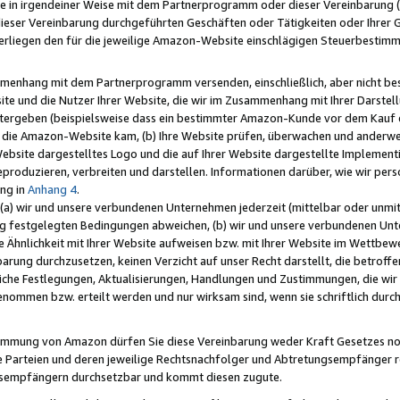
e in irgendeiner Weise mit dem Partnerprogramm oder dieser Vereinbarung (ei
ieser Vereinbarung durchgeführten Geschäften oder Tätigkeiten oder Ihrer 
liegen den für die jeweilige Amazon-Website einschlägigen Steuerbestim
mmenhang mit dem Partnerprogramm versenden, einschließlich, aber nicht be
site und die Nutzer Ihrer Website, die wir im Zusammenhang mit Ihrer Darst
itergeben (beispielsweise dass ein bestimmter Amazon-Kunde vor dem Kauf
uf die Amazon-Website kam, (b) Ihre Website prüfen, überwachen und anderwei
r Website dargestelltes Logo und die auf Ihrer Website dargestellte Impleme
reproduzieren, verbreiten und darstellen. Informationen darüber, wie wir per
ng in
Anhang 4
.
 (a) wir und unsere verbundenen Unternehmen jederzeit (mittelbar oder unmit
ng festgelegten Bedingungen abweichen, (b) wir und unsere verbundenen Unte
 Ähnlichkeit mit Ihrer Website aufweisen bzw. mit Ihrer Website im Wettbewer
barung durchzusetzen, keinen Verzicht auf unser Recht darstellt, die betrof
liche Festlegungen, Aktualisierungen, Handlungen und Zustimmungen, die wi
enommen bzw. erteilt werden und nur wirksam sind, wenn sie schriftlich dur
stimmung von Amazon dürfen Sie diese Vereinbarung weder Kraft Gesetzes no
die Parteien und deren jeweilige Rechtsnachfolger und Abtretungsempfänger 
ngsempfängern durchsetzbar und kommt diesen zugute.