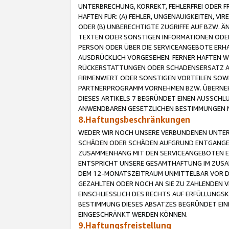
UNTERBRECHUNG, KORREKT, FEHLERFREI ODER 
HAFTEN FÜR: (A) FEHLER, UNGENAUIGKEITEN, 
ODER (B) UNBERECHTIGTE ZUGRIFFE AUF BZW. 
TEXTEN ODER SONSTIGEN INFORMATIONEN ODER 
PERSON ODER ÜBER DIE SERVICEANGEBOTE ERHA
AUSDRÜCKLICH VORGESEHEN. FERNER HAFTEN 
RÜCKERSTATTUNGEN ODER SCHADENSERSATZ AU
FIRMENWERT ODER SONSTIGEN VORTEILEN SOWIE
PARTNERPROGRAMM VORNEHMEN BZW. ÜBERNEHM
DIESES ARTIKELS 7 BEGRÜNDET EINEN AUSSCH
ANWENDBAREN GESETZLICHEN BESTIMMUNGEN 
8.Haftungsbeschränkungen
WEDER WIR NOCH UNSERE VERBUNDENEN UNTERN
SCHÄDEN ODER SCHÄDEN AUFGRUND ENTGANGENE
ZUSAMMENHANG MIT DEN SERVICEANGEBOTEN EN
ENTSPRICHT UNSERE GESAMTHAFTUNG IM ZUSAM
DEM 12-MONATSZEITRAUM UNMITTELBAR VOR DE
GEZAHLTEN ODER NOCH AN SIE ZU ZAHLENDEN V
EINSCHLIESSLICH DES RECHTS AUF ERFÜLLUNGS
BESTIMMUNG DIESES ABSATZES BEGRÜNDET EI
EINGESCHRÄNKT WERDEN KÖNNEN.
9.Haftungsfreistellung