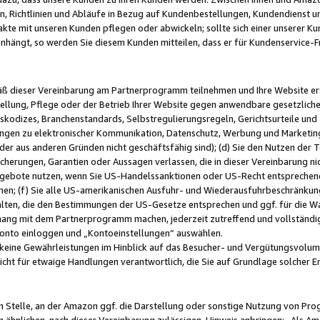
, Richtlinien und Abläufe in Bezug auf Kundenbestellungen, Kundendienst 
kte mit unseren Kunden pflegen oder abwickeln; sollte sich einer unserer Ku
nhängt, so werden Sie diesem Kunden mitteilen, dass er für Kundenservic
emäß dieser Vereinbarung am Partnerprogramm teilnehmen und Ihre Website er
ellung, Pflege oder der Betrieb Ihrer Website gegen anwendbare gesetzlich
skodizes, Branchenstandards, Selbstregulierungsregeln, Gerichtsurteile und 
ngen zu elektronischer Kommunikation, Datenschutz, Werbung und Marketing)
 oder aus anderen Gründen nicht geschäftsfähig sind); (d) Sie den Nutzen de
cherungen, Garantien oder Aussagen verlassen, die in dieser Vereinbarung nich
gebote nutzen, wenn Sie US-Handelssanktionen oder US-Recht entsprechen
men; (f) Sie alle US-amerikanischen Ausfuhr- und Wiederausfuhrbeschränkun
ten, die den Bestimmungen der US-Gesetze entsprechen und ggf. für die Wa
hang mit dem Partnerprogramm machen, jederzeit zutreffend und vollständig 
 Konto einloggen und „Kontoeinstellungen“ auswählen.
keine Gewährleistungen im Hinblick auf das Besucher- und Vergütungsvolu
icht für etwaige Handlungen verantwortlich, die Sie auf Grundlage solcher
en Stelle, an der Amazon ggf. die Darstellung oder sonstige Nutzung von Pr
 ähnlichen, nach dieser Vereinbarung zulässigen, Hinweis anbringen: „Als Ama