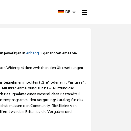
DE
en jeweiligen in
Anhang 1
genannten Amazon-
e von Widersprüchen zwischen den Übersetzungen
er teilnehmen möchten („
Sie
“ oder ein „
Partner
“),
. Mit Ihrer Anmeldung auf bzw. Nutzung der
durch Bezugnahme einen wesentlichen Bestandteil
 Partnerprogramm, den Vergütungskatalog für das
ichst, müssen den Community-Richtlinien von
fernt werden. Bitte lies die Vorgaben und