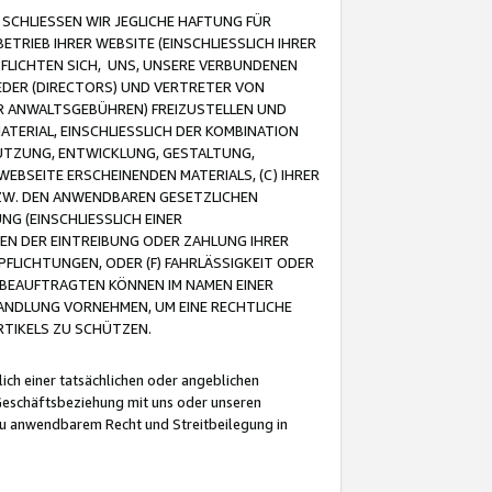
CHLIESSEN WIR JEGLICHE HAFTUNG FÜR
TRIEB IHRER WEBSITE (EINSCHLIESSLICH IHRER
FLICHTEN SICH, UNS, UNSERE VERBUNDENEN
EDER (DIRECTORS) UND VERTRETER VON
R ANWALTSGEBÜHREN) FREIZUSTELLEN UND
ATERIAL, EINSCHLIESSLICH DER KOMBINATION
NUTZUNG, ENTWICKLUNG, GESTALTUNG,
EBSEITE ERSCHEINENDEN MATERIALS, (C) IHRER
ZW. DEN ANWENDBAREN GESETZLICHEN
NG (EINSCHLIESSLICH EINER
BEN DER EINTREIBUNG ODER ZAHLUNG IHRER
LICHTUNGEN, ODER (F) FAHRLÄSSIGKEIT ODER
 BEAUFTRAGTEN KÖNNEN IM NAMEN EINER
HANDLUNG VORNEHMEN, UM EINE RECHTLICHE
TIKELS ZU SCHÜTZEN.
ich einer tatsächlichen oder angeblichen
Geschäftsbeziehung mit uns oder unseren
u anwendbarem Recht und Streitbeilegung in