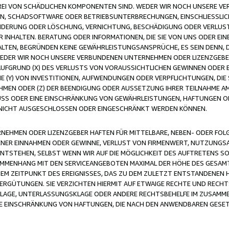
FREI VON SCHÄDLICHEN KOMPONENTEN SIND. WEDER WIR NOCH UNSERE 
VIREN, SCHADSOFTWARE ODER BETRIEBSUNTERBRECHUNGEN, EINSCHLIESSL
ÄNDERUNG ODER LÖSCHUNG, VERNICHTUNG, BESCHÄDIGUNG ODER VERLUST 
INHALTEN. BERATUNG ODER INFORMATIONEN, DIE SIE VON UNS ODER EIN
LTEN, BEGRÜNDEN KEINE GEWÄHRLEISTUNGSANSPRÜCHE, ES SEIN DENN, DI
WEDER WIR NOCH UNSERE VERBUNDENEN UNTERNEHMEN ODER LIZENZGEBE
FGRUND (X) DES VERLUSTS VON VORAUSSICHTLICHEN GEWINNEN ODER 
 (Y) VON INVESTITIONEN, AUFWENDUNGEN ODER VERPFLICHTUNGEN, DIE 
EN ODER (Z) DER BEENDIGUNG ODER AUSSETZUNG IHRER TEILNAHME A
LUSS ODER EINE EINSCHRÄNKUNG VON GEWÄHRLEISTUNGEN, HAFTUNGEN O
NICHT AUSGESCHLOSSEN ODER EINGESCHRÄNKT WERDEN KÖNNEN.
EHMEN ODER LIZENZGEBER HAFTEN FÜR MITTELBARE, NEBEN- ODER FOL
R EINNAHMEN ODER GEWINNE, VERLUST VON FIRMENWERT, NUTZUNGSAU
TSTEHEN, SELBST WENN WIR AUF DIE MÖGLICHKEIT DES AUFTRETENS S
MENHANG MIT DEN SERVICEANGEBOTEN MAXIMAL DER HÖHE DES GESAMT
M ZEITPUNKT DES EREIGNISSES, DAS ZU DEM ZULETZT ENTSTANDENEN 
ERGÜTUNGEN. SIE VERZICHTEN HIERMIT AUF ETWAIGE RECHTE UND RECHT
KLAGE, UNTERLASSUNGSKLAGE ODER ANDERE RECHTSBEHELFE IM ZUSAMME
NE EINSCHRÄNKUNG VON HAFTUNGEN, DIE NACH DEN ANWENDBAREN GESE