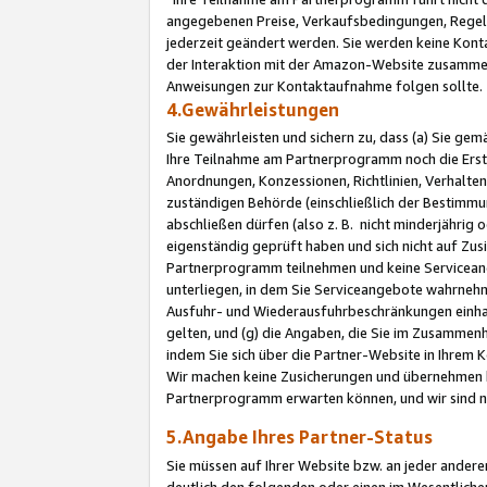
angegebenen Preise, Verkaufsbedingungen, Regeln
jederzeit geändert werden. Sie werden keine Konta
der Interaktion mit der Amazon-Website zusamme
Anweisungen zur Kontaktaufnahme folgen sollte.
4.Gewährleistungen
Sie gewährleisten und sichern zu, dass (a) Sie g
Ihre Teilnahme am Partnerprogramm noch die Erst
Anordnungen, Konzessionen, Richtlinien, Verhalten
zuständigen Behörde (einschließlich der Bestimmu
abschließen dürfen (also z. B. nicht minderjährig
eigenständig geprüft haben und sich nicht auf Zusi
Partnerprogramm teilnehmen und keine Servicean
unterliegen, in dem Sie Serviceangebote wahrneh
Ausfuhr- und Wiederausfuhrbeschränkungen einhal
gelten, und (g) die Angaben, die Sie im Zusammen
indem Sie sich über die Partner-Website in Ihrem
Wir machen keine Zusicherungen und übernehmen 
Partnerprogramm erwarten können, und wir sind n
5.Angabe Ihres Partner-Status
Sie müssen auf Ihrer Website bzw. an jeder ander
deutlich den folgenden oder einen im Wesentlichen