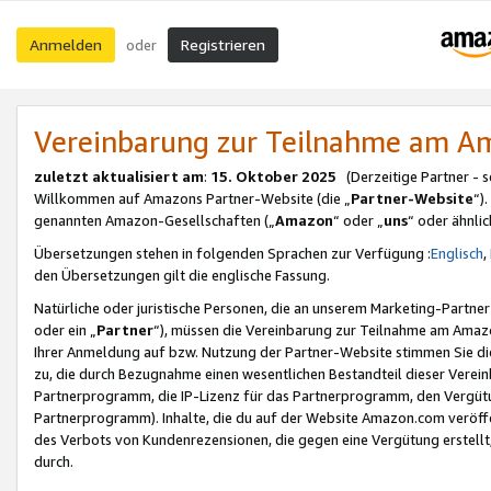
Anmelden
Registrieren
oder
Vereinbarung zur Teilnahme am 
zuletzt aktualisiert am
:
15. Oktober 2025
(Derzeitige Partner - 
Willkommen auf Amazons Partner-Website (die „
Partner-Website
“)
genannten Amazon-Gesellschaften („
Amazon
“ oder „
uns
“ oder ähnli
Übersetzungen stehen in folgenden Sprachen zur Verfügung :
Englisch
,
den Übersetzungen gilt die englische Fassung.
Natürliche oder juristische Personen, die an unserem Marketing-Partn
oder ein „
Partner
“), müssen die Vereinbarung zur Teilnahme am Ama
Ihrer Anmeldung auf bzw. Nutzung der Partner-Website stimmen Sie die
zu, die durch Bezugnahme einen wesentlichen Bestandteil dieser Verei
Partnerprogramm, die IP-Lizenz für das Partnerprogramm, den Vergütu
Partnerprogramm). Inhalte, die du auf der Website Amazon.com veröffe
des Verbots von Kundenrezensionen, die gegen eine Vergütung erstellt, 
durch.