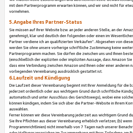
mit dem Partnerprogramm erwarten können, und wir sind nicht für etwa
vornehmen.
5.Angabe Ihres Partner-Status
Sie müssen auf Ihrer Website bzw. an jeder anderen Stelle, an der Am
genehmigt, klar und deutlich den folgenden oder einen im Wesentlichen
Partner verdiene ich an qualifizierten Verkäufen“. Abgesehen von die
werden Sie ohne unsere vorherige schriftliche Zustimmung keine weite
Partnerprogramm machen. Sie dürfen die zwischen uns und Ihnen best
(einschließlich der expliziten oder impliziten Aussage, dass Amazon Si
dass eine Verbindung zwischen Amazon und Ihnen oder einer anderen natü
vorliegenden Vereinbarung ausdrücklich gestattet ist.
6.Laufzeit und Kündigung
Die Laufzeit dieser Vereinbarung beginnt mit Ihrer Anmeldung für die 
jederzeit ordentlich oder aus wichtigem Grund durch schriftliche Kündi
automatisch und unter Ausschluss des Gerichtswegs), wobei eine solch
können kündigen, indem Sie sich über die Partner-Website in Ihrem Ko
auswählen.
Ferner können wir diese Vereinbarung jederzeit aus wichtigem Grund dur
Sie Ihre Pflichten aus dieser Vereinbarung erheblich verletzen; (b) wen
Programmrichtlinien) nicht innerhalb von 7 Tagen nach unserer Benachr
oder Haftungsansprüchen im Zusammenhang mit Ihrer Teilnahme am Pa