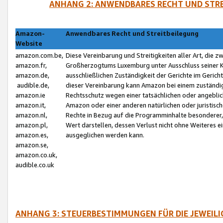
ANHANG 2: ANWENDBARES RECHT UND STRE
Amazon-
Anwendbares Recht und Streitbeilegung
Website
amazon.com.be,
Diese Vereinbarung und Streitigkeiten aller Art, die 
amazon.fr,
Großherzogtums Luxemburg unter Ausschluss seiner Kol
amazon.de,
ausschließlichen Zuständigkeit der Gerichte im Geri
audible.de,
dieser Vereinbarung kann Amazon bei einem zuständig
amazon.ie
Rechtsschutz wegen einer tatsächlichen oder angebli
amazon.it,
Amazon oder einer anderen natürlichen oder juristisc
amazon.nl,
Rechte in Bezug auf die Programminhalte besonderer,
amazon.pl,
Wert darstellen, dessen Verlust nicht ohne Weiteres e
amazon.es,
ausgeglichen werden kann.
amazon.se,
amazon.co.uk,
audible.co.uk
ANHANG 3: STEUERBESTIMMUNGEN FÜR DIE JEWEIL