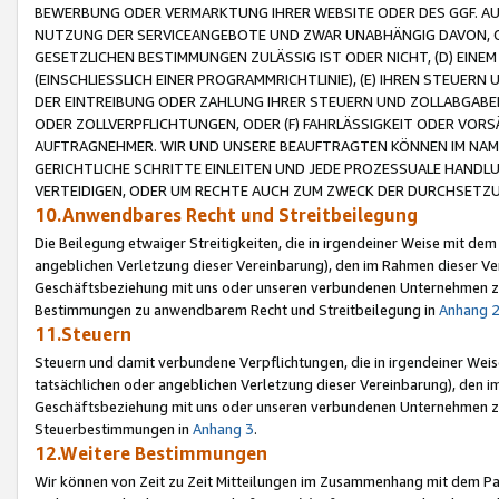
BEWERBUNG ODER VERMARKTUNG IHRER WEBSITE ODER DES GGF. AUF 
NUTZUNG DER SERVICEANGEBOTE UND ZWAR UNABHÄNGIG DAVON, O
GESETZLICHEN BESTIMMUNGEN ZULÄSSIG IST ODER NICHT, (D) EINE
(EINSCHLIESSLICH EINER PROGRAMMRICHTLINIE), (E) IHREN STEUER
DER EINTREIBUNG ODER ZAHLUNG IHRER STEUERN UND ZOLLABGAB
ODER ZOLLVERPFLICHTUNGEN, ODER (F) FAHRLÄSSIGKEIT ODER VORS
AUFTRAGNEHMER. WIR UND UNSERE BEAUFTRAGTEN KÖNNEN IM NAME
GERICHTLICHE SCHRITTE EINLEITEN UND JEDE PROZESSUALE HAND
VERTEIDIGEN, ODER UM RECHTE AUCH ZUM ZWECK DER DURCHSETZU
10.Anwendbares Recht und Streitbeilegung
Die Beilegung etwaiger Streitigkeiten, die in irgendeiner Weise mit de
angeblichen Verletzung dieser Vereinbarung), den im Rahmen dieser Ve
Geschäftsbeziehung mit uns oder unseren verbundenen Unternehmen zu
Bestimmungen zu anwendbarem Recht und Streitbeilegung in
Anhang 
11.Steuern
Steuern und damit verbundene Verpflichtungen, die in irgendeiner Wei
tatsächlichen oder angeblichen Verletzung dieser Vereinbarung), den 
Geschäftsbeziehung mit uns oder unseren verbundenen Unternehmen z
Steuerbestimmungen in
Anhang 3
.
12.Weitere Bestimmungen
Wir können von Zeit zu Zeit Mitteilungen im Zusammenhang mit dem Par