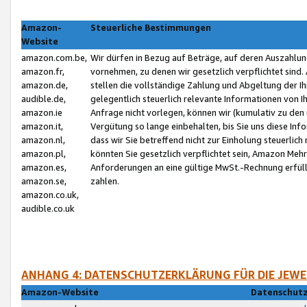
Amazon-
Steuerliche Bestimmungen
Website
amazon.com.be,
Wir dürfen in Bezug auf Beträge, auf deren Auszahlun
amazon.fr,
vornehmen, zu denen wir gesetzlich verpflichtet sind
amazon.de,
stellen die vollständige Zahlung und Abgeltung der 
audible.de,
gelegentlich steuerlich relevante Informationen von I
amazon.ie
Anfrage nicht vorlegen, können wir (kumulativ zu de
amazon.it,
Vergütung so lange einbehalten, bis Sie uns diese Inf
amazon.nl,
dass wir Sie betreffend nicht zur Einholung steuerlich 
amazon.pl,
könnten Sie gesetzlich verpflichtet sein, Amazon Meh
amazon.es,
Anforderungen an eine gültige MwSt.-Rechnung erfüllt
amazon.se,
zahlen.
amazon.co.uk,
audible.co.uk
ANHANG 4: DATENSCHUTZERKLÄRUNG FÜR DIE JEWE
Amazon-Website
Datenschutz