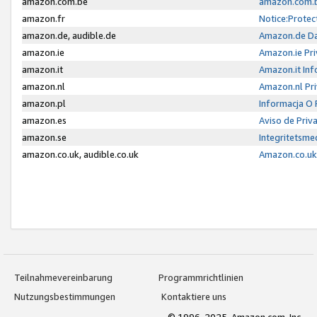
amazon.com.be
amazon.com.b
amazon.fr
Notice:Protec
amazon.de, audible.de
Amazon.de Da
amazon.ie
Amazon.ie Pri
amazon.it
Amazon.it Inf
amazon.nl
Amazon.nl Pri
amazon.pl
Informacja O
amazon.es
Aviso de Priv
amazon.se
Integritetsm
amazon.co.uk, audible.co.uk
Amazon.co.uk 
Teilnahmevereinbarung
Programmrichtlinien
Nutzungsbestimmungen
Kontaktiere uns