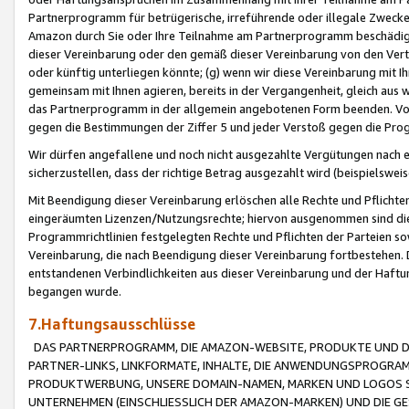
Partnerprogramm für betrügerische, irreführende oder illegale Zwecke
Amazon durch Sie oder Ihre Teilnahme am Partnerprogramm beschädig
dieser Vereinbarung oder den gemäß dieser Vereinbarung von den Vertr
oder künftig unterliegen könnte; (g) wenn wir diese Vereinbarung mit I
gemeinsam mit Ihnen agieren, bereits in der Vergangenheit, gleich aus
das Partnerprogramm in der allgemein angebotenen Form beenden. Vors
gegen die Bestimmungen der Ziffer 5 und jeder Verstoß gegen die Prog
Wir dürfen angefallene und noch nicht ausgezahlte Vergütungen nach 
sicherzustellen, dass der richtige Betrag ausgezahlt wird (beispielsw
Mit Beendigung dieser Vereinbarung erlöschen alle Rechte und Pflichte
eingeräumten Lizenzen/Nutzungsrechte; hiervon ausgenommen sind die in 
Programmrichtlinien festgelegten Rechte und Pflichten der Parteien sow
Vereinbarung, die nach Beendigung dieser Vereinbarung fortbestehen. D
entstandenen Verbindlichkeiten aus dieser Vereinbarung und der Haft
begangen wurde.
7.Haftungsausschlüsse
DAS PARTNERPROGRAMM, DIE AMAZON-WEBSITE, PRODUKTE UND DI
PARTNER-LINKS, LINKFORMATE, INHALTE, DIE ANWENDUNGSPROGR
PRODUKTWERBUNG, UNSERE DOMAIN-NAMEN, MARKEN UND LOGOS S
UNTERNEHMEN (EINSCHLIESSLICH DER AMAZON-MARKEN) UND DIE GE