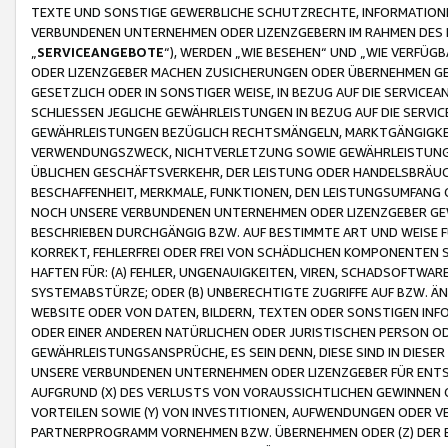
TEXTE UND SONSTIGE GEWERBLICHE SCHUTZRECHTE, INFORMATIONE
VERBUNDENEN UNTERNEHMEN ODER LIZENZGEBERN IM RAHMEN DES
„
SERVICEANGEBOTE
“), WERDEN „WIE BESEHEN“ UND „WIE VERFÜ
ODER LIZENZGEBER MACHEN ZUSICHERUNGEN ODER ÜBERNEHMEN GEW
GESETZLICH ODER IN SONSTIGER WEISE, IN BEZUG AUF DIE SERVI
SCHLIESSEN JEGLICHE GEWÄHRLEISTUNGEN IN BEZUG AUF DIE SERVI
GEWÄHRLEISTUNGEN BEZÜGLICH RECHTSMÄNGELN, MARKTGÄNGIGKEIT
VERWENDUNGSZWECK, NICHTVERLETZUNG SOWIE GEWÄHRLEISTUNGEN 
ÜBLICHEN GESCHÄFTSVERKEHR, DER LEISTUNG ODER HANDELSBRÄUCH
BESCHAFFENHEIT, MERKMALE, FUNKTIONEN, DEN LEISTUNGSUMFANG 
NOCH UNSERE VERBUNDENEN UNTERNEHMEN ODER LIZENZGEBER GEWÄ
BESCHRIEBEN DURCHGÄNGIG BZW. AUF BESTIMMTE ART UND WEISE
KORREKT, FEHLERFREI ODER FREI VON SCHÄDLICHEN KOMPONENTEN
HAFTEN FÜR: (A) FEHLER, UNGENAUIGKEITEN, VIREN, SCHADSOFTW
SYSTEMABSTÜRZE; ODER (B) UNBERECHTIGTE ZUGRIFFE AUF BZW. 
WEBSITE ODER VON DATEN, BILDERN, TEXTEN ODER SONSTIGEN INF
ODER EINER ANDEREN NATÜRLICHEN ODER JURISTISCHEN PERSON OD
GEWÄHRLEISTUNGSANSPRÜCHE, ES SEIN DENN, DIESE SIND IN DIES
UNSERE VERBUNDENEN UNTERNEHMEN ODER LIZENZGEBER FÜR EN
AUFGRUND (X) DES VERLUSTS VON VORAUSSICHTLICHEN GEWINNEN
VORTEILEN SOWIE (Y) VON INVESTITIONEN, AUFWENDUNGEN ODER VE
PARTNERPROGRAMM VORNEHMEN BZW. ÜBERNEHMEN ODER (Z) DER 