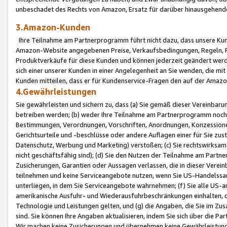
unbeschadet des Rechts von Amazon, Ersatz für darüber hinausgehen
3.Amazon-Kunden
Ihre Teilnahme am Partnerprogramm führt nicht dazu, dass unsere Kun
Amazon-Website angegebenen Preise, Verkaufsbedingungen, Regeln, Ri
Produktverkäufe für diese Kunden und können jederzeit geändert werde
sich einer unserer Kunden in einer Angelegenheit an Sie wenden, die 
Kunden mitteilen, dass er für Kundenservice-Fragen den auf der Ama
4.Gewährleistungen
Sie gewährleisten und sichern zu, dass (a) Sie gemäß dieser Vereinba
betreiben werden; (b) weder Ihre Teilnahme am Partnerprogramm noch d
Bestimmungen, Verordnungen, Vorschriften, Anordnungen, Konzessionen,
Gerichtsurteile und -beschlüsse oder andere Auflagen einer für Sie zu
Datenschutz, Werbung und Marketing) verstoßen; (c) Sie rechtswirksam 
nicht geschäftsfähig sind); (d) Sie den Nutzen der Teilnahme am Partne
Zusicherungen, Garantien oder Aussagen verlassen, die in dieser Verein
teilnehmen und keine Serviceangebote nutzen, wenn Sie US-Handelssa
unterliegen, in dem Sie Serviceangebote wahrnehmen; (f) Sie alle US
amerikanische Ausfuhr- und Wiederausfuhrbeschränkungen einhalten, 
Technologie und Leistungen gelten, und (g) die Angaben, die Sie im 
sind. Sie können Ihre Angaben aktualisieren, indem Sie sich über die 
Wir machen keine Zusicherungen und übernehmen keine Gewährleistun