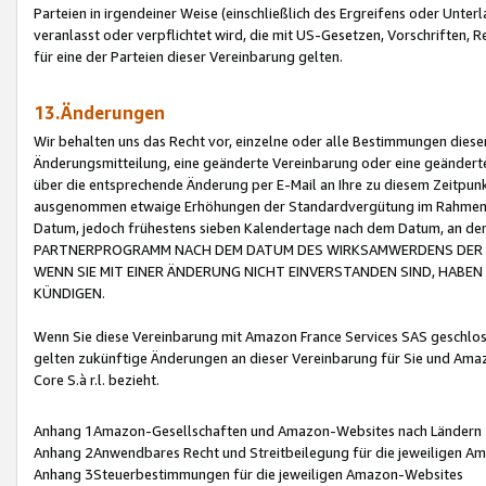
Parteien in irgendeiner Weise (einschließlich des Ergreifens oder Unt
veranlasst oder verpflichtet wird, die mit US-Gesetzen, Vorschriften,
für eine der Parteien dieser Vereinbarung gelten.
13.Änderungen
Wir behalten uns das Recht vor, einzelne oder alle Bestimmungen diese
Änderungsmitteilung, eine geänderte Vereinbarung oder eine geänderte 
über die entsprechende Änderung per E-Mail an Ihre zu diesem Zeitpun
ausgenommen etwaige Erhöhungen der Standardvergütung im Rahmen
Datum, jedoch frühestens sieben Kalendertage nach dem Datum, an de
PARTNERPROGRAMM NACH DEM DATUM DES WIRKSAMWERDENS DER Ä
WENN SIE MIT EINER ÄNDERUNG NICHT EINVERSTANDEN SIND, HABEN S
KÜNDIGEN.
Wenn Sie diese Vereinbarung mit Amazon France Services SAS geschlo
gelten zukünftige Änderungen an dieser Vereinbarung für Sie und Ama
Core S.à r.l. bezieht.
Anhang 1Amazon-Gesellschaften und Amazon-Websites nach Ländern
Anhang 2Anwendbares Recht und Streitbeilegung für die jeweiligen 
Anhang 3Steuerbestimmungen für die jeweiligen Amazon-Websites