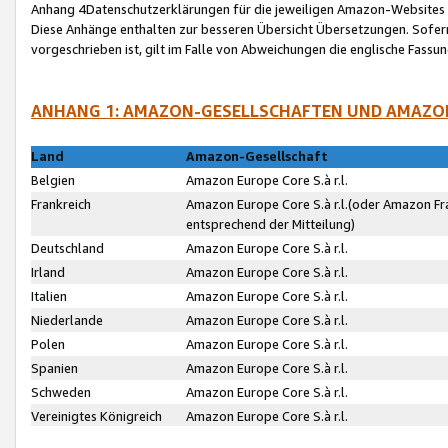
Anhang 4Datenschutzerklärungen für die jeweiligen Amazon-Websites
Diese Anhänge enthalten zur besseren Übersicht Übersetzungen. Sofe
vorgeschrieben ist, gilt im Falle von Abweichungen die englische Fass
ANHANG 1: AMAZON-GESELLSCHAFTEN UND AMAZO
Land
Amazon-Gesellschaft
Belgien
Amazon Europe Core S.à r.l.
Frankreich
Amazon Europe Core S.à r.l.(oder Amazon Fr
entsprechend der Mitteilung)
Deutschland
Amazon Europe Core S.à r.l.
Irland
Amazon Europe Core S.à r.l.
Italien
Amazon Europe Core S.à r.l.
Niederlande
Amazon Europe Core S.à r.l.
Polen
Amazon Europe Core S.à r.l.
Spanien
Amazon Europe Core S.à r.l.
Schweden
Amazon Europe Core S.à r.l.
Vereinigtes Königreich
Amazon Europe Core S.à r.l.