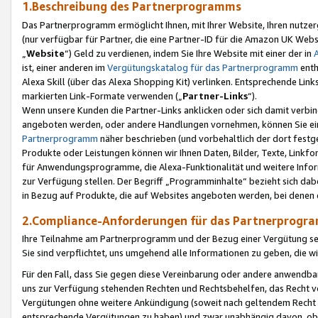
1.Beschreibung des Partnerprogramms
Das Partnerprogramm ermöglicht Ihnen, mit Ihrer Website, Ihren nutzer
(nur verfügbar für Partner, die eine Partner-ID für die Amazon UK We
„
Website
“) Geld zu verdienen, indem Sie Ihre Website mit einer der in
ist, einer anderen im
Vergütungskatalog für das Partnerprogramm
enth
Alexa Skill (über das Alexa Shopping Kit) verlinken. Entsprechende Lin
markierten Link-Formate verwenden („
Partner-Links
“).
Wenn unsere Kunden die Partner-Links anklicken oder sich damit verbi
angeboten werden, oder andere Handlungen vornehmen, können Sie eine
Partnerprogramm
näher beschrieben (und vorbehaltlich der dort festg
Produkte oder Leistungen können wir Ihnen Daten, Bilder, Texte, Linkfo
für Anwendungsprogramme, die Alexa-Funktionalität und weitere Inf
zur Verfügung stellen. Der Begriff „Programminhalte“ bezieht sich dabe
in Bezug auf Produkte, die auf Websites angeboten werden, bei denen 
2.Compliance-Anforderungen für das Partnerprog
Ihre Teilnahme am Partnerprogramm und der Bezug einer Vergütung setz
Sie sind verpflichtet, uns umgehend alle Informationen zu geben, die w
Für den Fall, dass Sie gegen diese Vereinbarung oder andere anwendba
uns zur Verfügung stehenden Rechten und Rechtsbehelfen, das Recht vo
Vergütungen ohne weitere Ankündigung (soweit nach geltendem Recht z
entsprechende Vergütungen zu haben) und zwar unabhängig davon, ob 