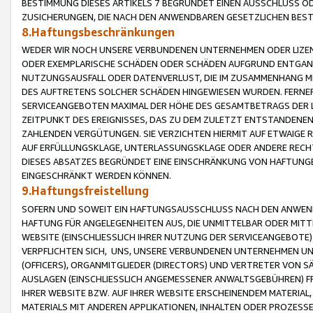
BESTIMMUNG DIESES ARTIKELS 7 BEGRÜNDET EINEN AUSSCHLUSS 
ZUSICHERUNGEN, DIE NACH DEN ANWENDBAREN GESETZLICHEN BE
8.Haftungsbeschränkungen
WEDER WIR NOCH UNSERE VERBUNDENEN UNTERNEHMEN ODER LIZEN
ODER EXEMPLARISCHE SCHÄDEN ODER SCHÄDEN AUFGRUND ENTGANG
NUTZUNGSAUSFALL ODER DATENVERLUST, DIE IM ZUSAMMENHANG MI
DES AUFTRETENS SOLCHER SCHÄDEN HINGEWIESEN WURDEN. FERN
SERVICEANGEBOTEN MAXIMAL DER HÖHE DES GESAMTBETRAGS DER 
ZEITPUNKT DES EREIGNISSES, DAS ZU DEM ZULETZT ENTSTANDENE
ZAHLENDEN VERGÜTUNGEN. SIE VERZICHTEN HIERMIT AUF ETWAIGE 
AUF ERFÜLLUNGSKLAGE, UNTERLASSUNGSKLAGE ODER ANDERE RECHT
DIESES ABSATZES BEGRÜNDET EINE EINSCHRÄNKUNG VON HAFTUNG
EINGESCHRÄNKT WERDEN KÖNNEN.
9.Haftungsfreistellung
SOFERN UND SOWEIT EIN HAFTUNGSAUSSCHLUSS NACH DEN ANWENDB
HAFTUNG FÜR ANGELEGENHEITEN AUS, DIE UNMITTELBAR ODER MITT
WEBSITE (EINSCHLIESSLICH IHRER NUTZUNG DER SERVICEANGEBOTE)
VERPFLICHTEN SICH, UNS, UNSERE VERBUNDENEN UNTERNEHMEN UN
(OFFICERS), ORGANMITGLIEDER (DIRECTORS) UND VERTRETER VON 
AUSLAGEN (EINSCHLIESSLICH ANGEMESSENER ANWALTSGEBÜHREN) FR
IHRER WEBSITE BZW. AUF IHRER WEBSITE ERSCHEINENDEM MATERIAL
MATERIALS MIT ANDEREN APPLIKATIONEN, INHALTEN ODER PROZESSE