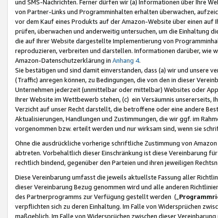
und SMS-Nachrichten. Ferner dürfen wir (a) Informationen über Ihre We
von Partner-Links und Programminhalten erhalten überwachen, aufzei
vor dem Kauf eines Produkts auf der Amazon-Website über einen auf Ih
prüfen, überwachen und anderweitig untersuchen, um die Einhaltung dies
die auf Ihrer Website dargestellte Implementierung von Programminhalt
reproduzieren, verbreiten und darstellen. Informationen darüber, wie w
Amazon-Datenschutzerklärung in
Anhang 4
.
Sie bestätigen und sind damit einverstanden, dass (a) wir und unsere 
(Traffic) anregen können, zu Bedingungen, die von den in dieser Vere
Unternehmen jederzeit (unmittelbar oder mittelbar) Websites oder Appl
Ihrer Website im Wettbewerb stehen, (c) ein Versäumnis unsererseits, I
Verzicht auf unser Recht darstellt, die betroffene oder eine andere B
Aktualisierungen, Handlungen und Zustimmungen, die wir ggf. im Rahme
vorgenommen bzw. erteilt werden und nur wirksam sind, wenn sie schri
Ohne die ausdrückliche vorherige schriftliche Zustimmung von Amazon
abtreten. Vorbehaltlich dieser Einschränkung ist diese Vereinbarung f
rechtlich bindend, gegenüber den Parteien und ihren jeweiligen Rech
Diese Vereinbarung umfasst die jeweils aktuellste Fassung aller Richtli
dieser Vereinbarung Bezug genommen wird und alle anderen Richtlinie
des Partnerprogramms zur Verfügung gestellt werden („
Programmric
verpflichten sich zu deren Einhaltung. Im Falle von Widersprüchen zwi
maßgeblich. Im Falle von Widersprüchen zwischen dieser Vereinbarun