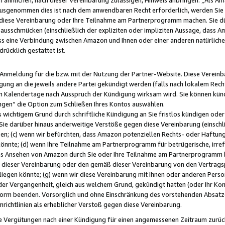
usgenommen dies ist nach dem anwendbaren Recht erforderlich, werden Sie 
f diese Vereinbarung oder Ihre Teilnahme am Partnerprogramm machen. Sie d
usschmücken (einschließlich der expliziten oder impliziten Aussage, dass A
 eine Verbindung zwischen Amazon und Ihnen oder einer anderen natürlichen 
rücklich gestattet ist.
r Anmeldung für die bzw. mit der Nutzung der Partner-Website. Diese Vereinb
gung an die jeweils andere Partei gekündigt werden (falls nach lokalem Rech
n Kalendertage nach Ausspruch der Kündigung wirksam wird. Sie können kündi
ngen“ die Option zum Schließen Ihres Kontos auswählen.
 wichtigem Grund durch schriftliche Kündigung an Sie fristlos kündigen oder I
 Sie darüber hinaus anderweitige Verstöße gegen diese Vereinbarung (einschli
ben; (c) wenn wir befürchten, dass Amazon potenziellen Rechts- oder Haftu
nnte; (d) wenn Ihre Teilnahme am Partnerprogramm für betrügerische, irref
das Ansehen von Amazon durch Sie oder Ihre Teilnahme am Partnerprogramm b
ieser Vereinbarung oder den gemäß dieser Vereinbarung von den Vertragspa
liegen könnte; (g) wenn wir diese Vereinbarung mit Ihnen oder anderen Perso
 der Vergangenheit, gleich aus welchem Grund, gekündigt hatten (oder Ihr Ko
rm beenden. Vorsorglich und ohne Einschränkung des vorstehenden Absatzes
richtlinien als erheblicher Verstoß gegen diese Vereinbarung.
e Vergütungen nach einer Kündigung für einen angemessenen Zeitraum zurückb