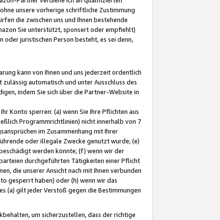
ohne unsere vorherige schriftliche Zustimmung
ürfen die zwischen uns und Ihnen bestehende
mazon Sie unterstützt, sponsert oder empfiehlt)
oder juristischen Person besteht, es sei denn,
arung kann von Ihnen und uns jederzeit ordentlich
t zulässig automatisch und unter Ausschluss des
gen, indem Sie sich über die Partner-Website in
hr Konto sperren: (a) wenn Sie Ihre Pflichten aus
eßlich Programmrichtlinien) nicht innerhalb von 7
ngsansprüchen im Zusammenhang mit Ihrer
ührende oder illegale Zwecke genutzt wurde; (e)
eschädigt werden könnte; (f) wenn wir der
rteien durchgeführten Tätigkeiten einer Pflicht
nen, die unserer Ansicht nach mit Ihnen verbunden
nto gesperrt haben) oder (h) wenn wir das
 (a) gilt jeder Verstoß gegen die Bestimmungen
ehalten, um sicherzustellen, dass der richtige