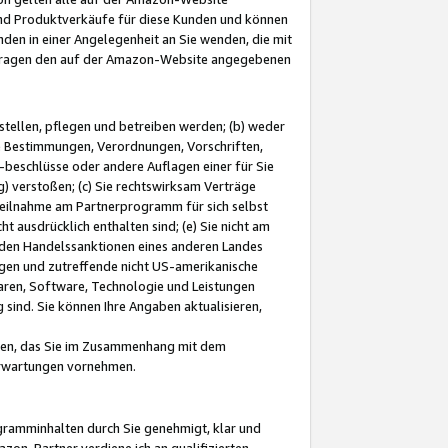
und Produktverkäufe für diese Kunden und können
nden in einer Angelegenheit an Sie wenden, die mit
e-Fragen den auf der Amazon-Website angegebenen
stellen, pflegen und betreiben werden; (b) weder
e Bestimmungen, Verordnungen, Vorschriften,
-beschlüsse oder andere Auflagen einer für Sie
 verstoßen; (c) Sie rechtswirksam Verträge
r Teilnahme am Partnerprogramm für sich selbst
t ausdrücklich enthalten sind; (e) Sie nicht am
den Handelssanktionen eines anderen Landes
gen und zutreffende nicht US-amerikanische
ren, Software, Technologie und Leistungen
sind. Sie können Ihre Angaben aktualisieren,
men, das Sie im Zusammenhang mit dem
 Erwartungen vornehmen.
ogramminhalten durch Sie genehmigt, klar und
zon-Partner verdiene ich an qualifizierten