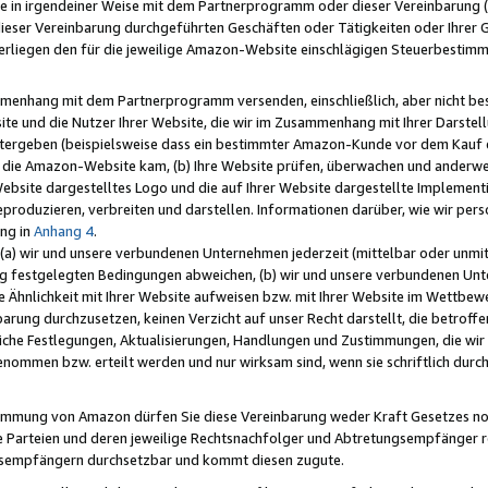
e in irgendeiner Weise mit dem Partnerprogramm oder dieser Vereinbarung (ei
ieser Vereinbarung durchgeführten Geschäften oder Tätigkeiten oder Ihrer 
liegen den für die jeweilige Amazon-Website einschlägigen Steuerbestim
mmenhang mit dem Partnerprogramm versenden, einschließlich, aber nicht be
site und die Nutzer Ihrer Website, die wir im Zusammenhang mit Ihrer Darst
itergeben (beispielsweise dass ein bestimmter Amazon-Kunde vor dem Kauf
uf die Amazon-Website kam, (b) Ihre Website prüfen, überwachen und anderwei
r Website dargestelltes Logo und die auf Ihrer Website dargestellte Impleme
reproduzieren, verbreiten und darstellen. Informationen darüber, wie wir per
ng in
Anhang 4
.
 (a) wir und unsere verbundenen Unternehmen jederzeit (mittelbar oder unmit
ng festgelegten Bedingungen abweichen, (b) wir und unsere verbundenen Unte
 Ähnlichkeit mit Ihrer Website aufweisen bzw. mit Ihrer Website im Wettbewer
barung durchzusetzen, keinen Verzicht auf unser Recht darstellt, die betrof
liche Festlegungen, Aktualisierungen, Handlungen und Zustimmungen, die wi
enommen bzw. erteilt werden und nur wirksam sind, wenn sie schriftlich dur
stimmung von Amazon dürfen Sie diese Vereinbarung weder Kraft Gesetzes no
die Parteien und deren jeweilige Rechtsnachfolger und Abtretungsempfänger 
ngsempfängern durchsetzbar und kommt diesen zugute.