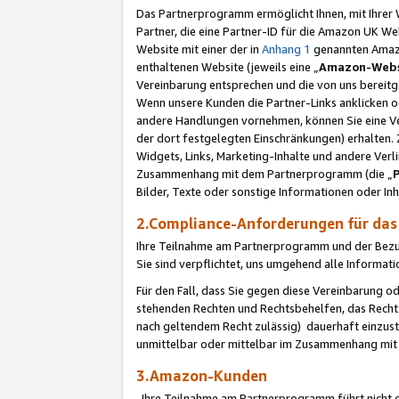
Das Partnerprogramm ermöglicht Ihnen, mit Ihrer W
Partner, die eine Partner-ID für die Amazon UK W
Website mit einer der in
Anhang 1
genannten Amazon
enthaltenen Website (jeweils eine „
Amazon-Webs
Vereinbarung entsprechen und die von uns bereitg
Wenn unsere Kunden die Partner-Links anklicken 
andere Handlungen vornehmen, können Sie eine Ver
der dort festgelegten Einschränkungen) erhalten. 
Widgets, Links, Marketing-Inhalte und andere Ver
Zusammenhang mit dem Partnerprogramm (die „
Bilder, Texte oder sonstige Informationen oder In
2.Compliance-Anforderungen für d
Ihre Teilnahme am Partnerprogramm und der Bezug 
Sie sind verpflichtet, uns umgehend alle Informat
Für den Fall, dass Sie gegen diese Vereinbarung 
stehenden Rechten und Rechtsbehelfen, das Recht
nach geltendem Recht zulässig) dauerhaft einzus
unmittelbar oder mittelbar im Zusammenhang mit
3.Amazon-Kunden
Ihre Teilnahme am Partnerprogramm führt nicht d