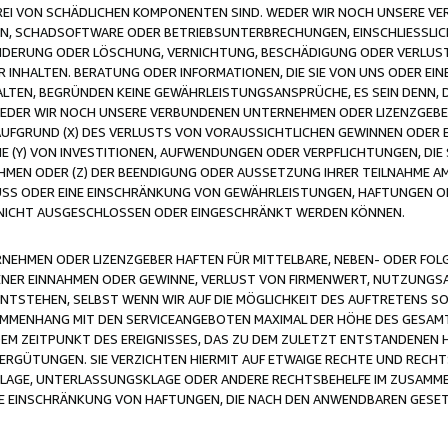
FREI VON SCHÄDLICHEN KOMPONENTEN SIND. WEDER WIR NOCH UNSERE 
VIREN, SCHADSOFTWARE ODER BETRIEBSUNTERBRECHUNGEN, EINSCHLIESSL
ÄNDERUNG ODER LÖSCHUNG, VERNICHTUNG, BESCHÄDIGUNG ODER VERLUST 
INHALTEN. BERATUNG ODER INFORMATIONEN, DIE SIE VON UNS ODER EIN
LTEN, BEGRÜNDEN KEINE GEWÄHRLEISTUNGSANSPRÜCHE, ES SEIN DENN, DI
WEDER WIR NOCH UNSERE VERBUNDENEN UNTERNEHMEN ODER LIZENZGEBE
FGRUND (X) DES VERLUSTS VON VORAUSSICHTLICHEN GEWINNEN ODER 
 (Y) VON INVESTITIONEN, AUFWENDUNGEN ODER VERPFLICHTUNGEN, DIE 
EN ODER (Z) DER BEENDIGUNG ODER AUSSETZUNG IHRER TEILNAHME A
LUSS ODER EINE EINSCHRÄNKUNG VON GEWÄHRLEISTUNGEN, HAFTUNGEN O
NICHT AUSGESCHLOSSEN ODER EINGESCHRÄNKT WERDEN KÖNNEN.
EHMEN ODER LIZENZGEBER HAFTEN FÜR MITTELBARE, NEBEN- ODER FOL
R EINNAHMEN ODER GEWINNE, VERLUST VON FIRMENWERT, NUTZUNGSAU
TSTEHEN, SELBST WENN WIR AUF DIE MÖGLICHKEIT DES AUFTRETENS S
MENHANG MIT DEN SERVICEANGEBOTEN MAXIMAL DER HÖHE DES GESAMT
M ZEITPUNKT DES EREIGNISSES, DAS ZU DEM ZULETZT ENTSTANDENEN 
ERGÜTUNGEN. SIE VERZICHTEN HIERMIT AUF ETWAIGE RECHTE UND RECHT
KLAGE, UNTERLASSUNGSKLAGE ODER ANDERE RECHTSBEHELFE IM ZUSAMME
NE EINSCHRÄNKUNG VON HAFTUNGEN, DIE NACH DEN ANWENDBAREN GESE