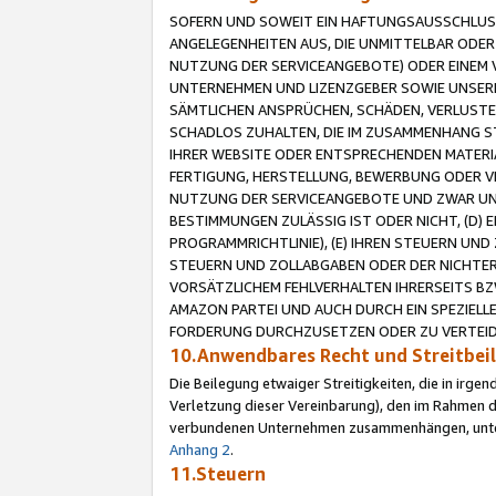
SOFERN UND SOWEIT EIN HAFTUNGSAUSSCHLUSS
ANGELEGENHEITEN AUS, DIE UNMITTELBAR ODER 
NUTZUNG DER SERVICEANGEBOTE) ODER EINEM V
UNTERNEHMEN UND LIZENZGEBER SOWIE UNSERE 
SÄMTLICHEN ANSPRÜCHEN, SCHÄDEN, VERLUSTE
SCHADLOS ZUHALTEN, DIE IM ZUSAMMENHANG STE
IHRER WEBSITE ODER ENTSPRECHENDEN MATERIA
FERTIGUNG, HERSTELLUNG, BEWERBUNG ODER VE
NUTZUNG DER SERVICEANGEBOTE UND ZWAR UN
BESTIMMUNGEN ZULÄSSIG IST ODER NICHT, (D) 
PROGRAMMRICHTLINIE), (E) IHREN STEUERN UN
STEUERN UND ZOLLABGABEN ODER DER NICHTER
VORSÄTZLICHEM FEHLVERHALTEN IHRERSEITS BZ
AMAZON PARTEI UND AUCH DURCH EIN SPEZIELL
FORDERUNG DURCHZUSETZEN ODER ZU VERTEIDI
10.Anwendbares Recht und Streitbe
Die Beilegung etwaiger Streitigkeiten, die in irg
Verletzung dieser Vereinbarung), den im Rahmen d
verbundenen Unternehmen zusammenhängen, unterl
Anhang 2
.
11.Steuern