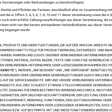
ge Stornierungen oder Rücksendungen zu berücksichtigen).
 Rechte und Pflichten der Parteien, einschließlich aller im Zusammenhang m
 die in Ziffern 3, 4, 5, 6, 7, 8, 10 und 11 dieser Vereinbarung sowie die in
er noch nicht erfüllte Zahlungsverpflichtungen aus dieser Vereinbarung, die
arteien nicht von den bereits entstandenen Verbindlichkeiten aus dieser Ver
gung begangen wurde.
 PRODUKTE UND DIENSTLEISTUNGEN, DIE AUF DER AMAZON-WEBSITE AN
GRAMMIERSCHNITTSTELLE FÜR PRODUKTWERBUNG, DATENFEEDS UND INH
-NAMEN, MARKEN UND LOGOS UNSERER VERBUNDENEN UNTERNEHMEN (EIN
IONEN, MATERIAL, DATEN, BILDER, TEXTE UND SONSTIGE GEWERBLICHE 
EREN VERBUNDENEN UNTERNEHMEN ODER LIZENZGEBERN IM RAHMEN DES 
NGEBOTE
“), WERDEN „WIE BESEHEN“ UND „WIE VERFÜGBAR“ BEREITGEST
CHERUNGEN ODER ÜBERNEHMEN GEWÄHRLEISTUNGEN GLEICH WELCHER AR
ZUG AUF DIE SERVICEANGEBOTE. WIR UND UNSERE VERBUNDENEN UNTERNEH
ANGEBOTE AUS; DIES SCHLIESST ETWAIGE STILLSCHWEIGENDE GEWÄHRLE
LITÄT, EIGNUNG FÜR EINEN BESTIMMTEN VERWENDUNGSZWECK, NICHTVER
OGENHEITEN, DEM ÜBLICHEN GESCHÄFTSVERKEHR, DER LEISTUNG ODER H
 BESCHAFFENHEIT, MERKMALE, FUNKTIONEN, DEN LEISTUNGSUMFANG ODER
VERBUNDENEN UNTERNEHMEN ODER LIZENZGEBER GEWÄHRLEISTEN, DASS D
HGÄNGIG BZW. AUF BESTIMMTE ART UND WEISE FUNKTIONIEREN WERDEN 