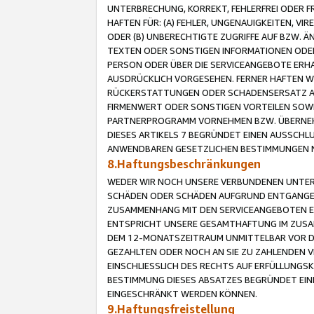
UNTERBRECHUNG, KORREKT, FEHLERFREI ODER 
HAFTEN FÜR: (A) FEHLER, UNGENAUIGKEITEN, 
ODER (B) UNBERECHTIGTE ZUGRIFFE AUF BZW. 
TEXTEN ODER SONSTIGEN INFORMATIONEN ODER 
PERSON ODER ÜBER DIE SERVICEANGEBOTE ERHA
AUSDRÜCKLICH VORGESEHEN. FERNER HAFTEN 
RÜCKERSTATTUNGEN ODER SCHADENSERSATZ AU
FIRMENWERT ODER SONSTIGEN VORTEILEN SOWIE
PARTNERPROGRAMM VORNEHMEN BZW. ÜBERNEHM
DIESES ARTIKELS 7 BEGRÜNDET EINEN AUSSCH
ANWENDBAREN GESETZLICHEN BESTIMMUNGEN 
8.Haftungsbeschränkungen
WEDER WIR NOCH UNSERE VERBUNDENEN UNTERN
SCHÄDEN ODER SCHÄDEN AUFGRUND ENTGANGENE
ZUSAMMENHANG MIT DEN SERVICEANGEBOTEN EN
ENTSPRICHT UNSERE GESAMTHAFTUNG IM ZUSAM
DEM 12-MONATSZEITRAUM UNMITTELBAR VOR DE
GEZAHLTEN ODER NOCH AN SIE ZU ZAHLENDEN V
EINSCHLIESSLICH DES RECHTS AUF ERFÜLLUNGS
BESTIMMUNG DIESES ABSATZES BEGRÜNDET EI
EINGESCHRÄNKT WERDEN KÖNNEN.
9.Haftungsfreistellung