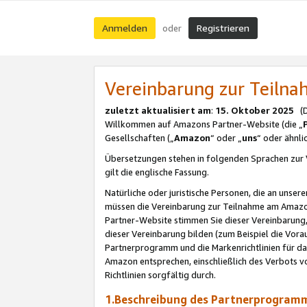
Anmelden
Registrieren
oder
Vereinbarung zur Teil
zuletzt aktualisiert am
:
15. Oktober 2025
(De
Willkommen auf Amazons Partner-Website (die „
Gesellschaften („
Amazon
“ oder „
uns
“ oder ähnl
Übersetzungen stehen in folgenden Sprachen zur 
gilt die englische Fassung.
Natürliche oder juristische Personen, die an uns
müssen die Vereinbarung zur Teilnahme am Amaz
Partner-Website stimmen Sie dieser Vereinbarung,
dieser Vereinbarung bilden (zum Beispiel die Vo
Partnerprogramm und die Markenrichtlinien für da
Amazon entsprechen, einschließlich des Verbots vo
Richtlinien sorgfältig durch.
1.Beschreibung des Partnerprogra