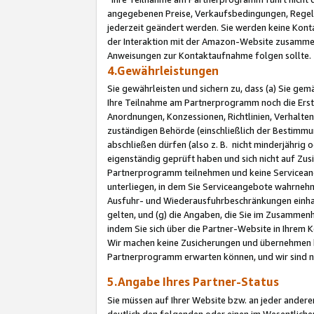
angegebenen Preise, Verkaufsbedingungen, Regeln
jederzeit geändert werden. Sie werden keine Konta
der Interaktion mit der Amazon-Website zusamme
Anweisungen zur Kontaktaufnahme folgen sollte.
4.Gewährleistungen
Sie gewährleisten und sichern zu, dass (a) Sie g
Ihre Teilnahme am Partnerprogramm noch die Erst
Anordnungen, Konzessionen, Richtlinien, Verhalten
zuständigen Behörde (einschließlich der Bestimmu
abschließen dürfen (also z. B. nicht minderjährig
eigenständig geprüft haben und sich nicht auf Zusi
Partnerprogramm teilnehmen und keine Servicean
unterliegen, in dem Sie Serviceangebote wahrneh
Ausfuhr- und Wiederausfuhrbeschränkungen einhal
gelten, und (g) die Angaben, die Sie im Zusammen
indem Sie sich über die Partner-Website in Ihrem
Wir machen keine Zusicherungen und übernehmen 
Partnerprogramm erwarten können, und wir sind n
5.Angabe Ihres Partner-Status
Sie müssen auf Ihrer Website bzw. an jeder ander
deutlich den folgenden oder einen im Wesentlichen