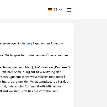
DE
en jeweiligen in
Anhang 1
genannten Amazon-
e von Widersprüchen zwischen den Übersetzungen
er teilnehmen möchten („
Sie
“ oder ein „
Partner
“),
. Mit Ihrer Anmeldung auf bzw. Nutzung der
durch Bezugnahme einen wesentlichen Bestandteil
 Partnerprogramm, den Vergütungskatalog für das
ichst, müssen den Community-Richtlinien von
fernt werden. Bitte lies die Vorgaben und