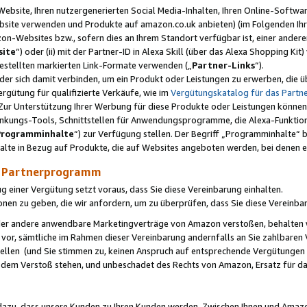
ebsite, Ihren nutzergenerierten Social Media-Inhalten, Ihren Online-Softwar
ebsite verwenden und Produkte auf amazon.co.uk anbieten) (im Folgenden Ihr
-Websites bzw., sofern dies an Ihrem Standort verfügbar ist, einer ander
ite
“) oder (ii) mit der Partner-ID in Alexa Skill (über das Alexa Shopping Ki
estellten markierten Link-Formate verwenden („
Partner-Links
“).
oder sich damit verbinden, um ein Produkt oder Leistungen zu erwerben, di
gütung für qualifizierte Verkäufe, wie im
Vergütungskatalog für das Part
Zur Unterstützung Ihrer Werbung für diese Produkte oder Leistungen können w
linkungs-Tools, Schnittstellen für Anwendungsprogramme, die Alexa-Funktion
Programminhalte
“) zur Verfügung stellen. Der Begriff „Programminhalte“ be
halte in Bezug auf Produkte, die auf Websites angeboten werden, bei denen 
as Partnerprogramm
einer Vergütung setzt voraus, dass Sie diese Vereinbarung einhalten.
ionen zu geben, die wir anfordern, um zu überprüfen, dass Sie diese Vereinba
oder andere anwendbare Marketingverträge von Amazon verstoßen, behalten w
 vor, sämtliche im Rahmen dieser Vereinbarung andernfalls an Sie zahlbare
tellen (und Sie stimmen zu, keinen Anspruch auf entsprechende Vergütungen
 dem Verstoß stehen, und unbeschadet des Rechts von Amazon, Ersatz für 
azu, dass unsere Kunden zu Ihren Kunden werden. Zwischen Ihnen und Amaz