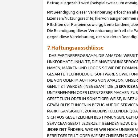
Betrag ausgezahlt wird (beispielsweise um etwai
Mit Beendigung dieser Vereinbarung erlöschen alle
Lizenzen/Nutzungsrechte; hiervon ausgenommen sind
Pflichten der Parteien sowie ggf. entstandene, ab
Die Beendigung dieser Vereinbarung befreit die P
gegen diese Vereinbarung, der vor deren Beendi
7.Haftungsausschlüsse
DAS PARTNERPROGRAMM, DIE AMAZON-WEBSITE,
LINKFORMATE, INHALTE, DIE ANWENDUNGSPRO
NAMEN, MARKEN UND LOGOS SOWIE DIE DOMAIN
GESAMTE TECHNOLOGIE, SOFTWARE SOWIE FUNKT
DIE VON ODER IM AUFTRAG VON AMAZON, UNS
GENUTZT WERDEN (INSGESAMT DIE „
SERVICEA
UNTERNEHMEN ODER LIZENZGEBER MACHEN ZUSI
GESETZLICH ODER IN SONSTIGER WEISE, IN BE
GEWÄHRLEISTUNGEN IN BEZUG AUF DIE SERVICE
MARKTGÄNGIGKEIT, ZUFRIEDENSTELLENDER QUA
SICH AUS GESETZLICHEN BESTIMMUNGEN, GEPFL
SERVICEANGEBOT JEDERZEIT BEENDEN BZW. DIE
JEDERZEIT ÄNDERN. WEDER WIR NOCH UNSERE 
BEREITGESTELLT ODER WIE BESCHRIEBEN DURC