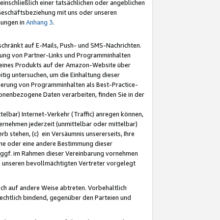
nschließlich einer tatsächlichen oder angeblichen
Geschäftsbeziehung mit uns oder unseren
mungen in
Anhang 3
.
schränkt auf E-Mails, Push- und SMS-Nachrichten.
ellung von Partner-Links und Programminhalten
 eines Produkts auf der Amazon-Website über
tig untersuchen, um die Einhaltung dieser
ntierung von Programminhalten als Best-Practice-
sonenbezogene Daten verarbeiten, finden Sie in der
telbar) Internet-Verkehr (Traffic) anregen können,
rnehmen jederzeit (unmittelbar oder mittelbar)
b stehen, (c) ein Versäumnis unsererseits, Ihre
fene oder eine andere Bestimmung dieser
r ggf. im Rahmen dieser Vereinbarung vornehmen
ch unseren bevollmächtigten Vertreter vorgelegt
ch auf andere Weise abtreten. Vorbehaltlich
rechtlich bindend, gegenüber den Parteien und