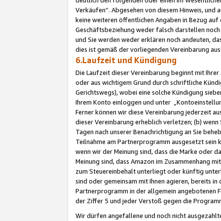
Verkäufen“. Abgesehen von diesem Hinweis, und a
keine weiteren öffentlichen Angaben in Bezug au
Geschäftsbeziehung weder falsch darstellen noch a
und Sie werden weder erklären noch andeuten, dass
dies ist gemäß der vorliegenden Vereinbarung ausd
6.Laufzeit und Kündigung
Die Laufzeit dieser Vereinbarung beginnt mit Ihre
oder aus wichtigem Grund durch schriftliche Kündi
Gerichtswegs), wobei eine solche Kündigung siebe
Ihrem Konto einloggen und unter „Kontoeinstellu
Ferner können wir diese Vereinbarung jederzeit aus
dieser Vereinbarung erheblich verletzen; (b) wenn
Tagen nach unserer Benachrichtigung an Sie behe
Teilnahme am Partnerprogramm ausgesetzt sein kö
wenn wir der Meinung sind, dass die Marke oder 
Meinung sind, dass Amazon im Zusammenhang mit d
zum Steuereinbehalt unterliegt oder künftig unter
sind oder gemeinsam mit Ihnen agieren, bereits in
Partnerprogramm in der allgemein angebotenen Fo
der Ziffer 5 und jeder Verstoß gegen die Programm
Wir dürfen angefallene und noch nicht ausgezahlt