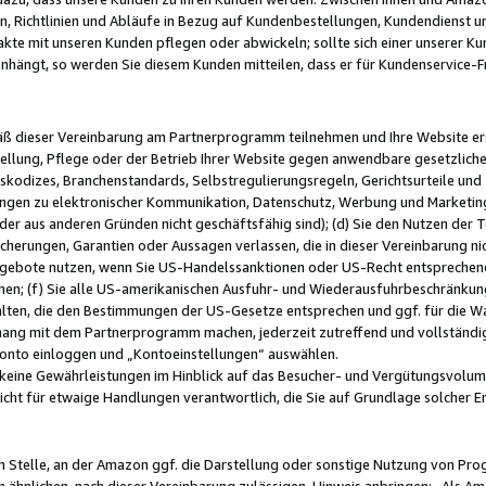
, Richtlinien und Abläufe in Bezug auf Kundenbestellungen, Kundendienst 
kte mit unseren Kunden pflegen oder abwickeln; sollte sich einer unserer Ku
nhängt, so werden Sie diesem Kunden mitteilen, dass er für Kundenservic
emäß dieser Vereinbarung am Partnerprogramm teilnehmen und Ihre Website er
ellung, Pflege oder der Betrieb Ihrer Website gegen anwendbare gesetzlich
skodizes, Branchenstandards, Selbstregulierungsregeln, Gerichtsurteile und 
ngen zu elektronischer Kommunikation, Datenschutz, Werbung und Marketing)
 oder aus anderen Gründen nicht geschäftsfähig sind); (d) Sie den Nutzen de
cherungen, Garantien oder Aussagen verlassen, die in dieser Vereinbarung nich
gebote nutzen, wenn Sie US-Handelssanktionen oder US-Recht entsprechen
men; (f) Sie alle US-amerikanischen Ausfuhr- und Wiederausfuhrbeschränkun
ten, die den Bestimmungen der US-Gesetze entsprechen und ggf. für die Wa
hang mit dem Partnerprogramm machen, jederzeit zutreffend und vollständig 
 Konto einloggen und „Kontoeinstellungen“ auswählen.
keine Gewährleistungen im Hinblick auf das Besucher- und Vergütungsvolu
icht für etwaige Handlungen verantwortlich, die Sie auf Grundlage solcher
en Stelle, an der Amazon ggf. die Darstellung oder sonstige Nutzung von Pr
 ähnlichen, nach dieser Vereinbarung zulässigen, Hinweis anbringen: „Als Ama