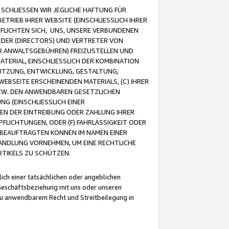
CHLIESSEN WIR JEGLICHE HAFTUNG FÜR
TRIEB IHRER WEBSITE (EINSCHLIESSLICH IHRER
FLICHTEN SICH, UNS, UNSERE VERBUNDENEN
EDER (DIRECTORS) UND VERTRETER VON
R ANWALTSGEBÜHREN) FREIZUSTELLEN UND
ATERIAL, EINSCHLIESSLICH DER KOMBINATION
NUTZUNG, ENTWICKLUNG, GESTALTUNG,
EBSEITE ERSCHEINENDEN MATERIALS, (C) IHRER
ZW. DEN ANWENDBAREN GESETZLICHEN
NG (EINSCHLIESSLICH EINER
BEN DER EINTREIBUNG ODER ZAHLUNG IHRER
LICHTUNGEN, ODER (F) FAHRLÄSSIGKEIT ODER
 BEAUFTRAGTEN KÖNNEN IM NAMEN EINER
HANDLUNG VORNEHMEN, UM EINE RECHTLICHE
TIKELS ZU SCHÜTZEN.
ich einer tatsächlichen oder angeblichen
Geschäftsbeziehung mit uns oder unseren
u anwendbarem Recht und Streitbeilegung in