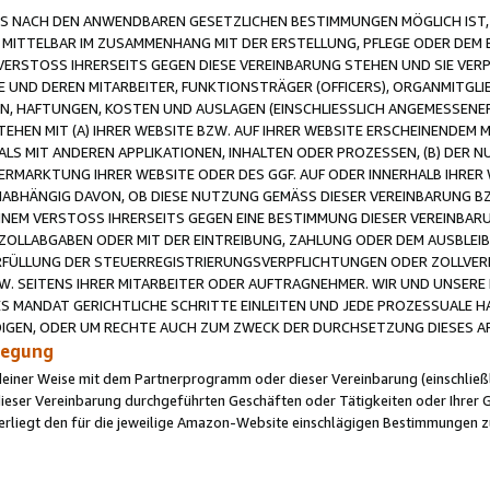
 NACH DEN ANWENDBAREN GESETZLICHEN BESTIMMUNGEN MÖGLICH IST, S
MITTELBAR IM ZUSAMMENHANG MIT DER ERSTELLUNG, PFLEGE ODER DEM BE
ERSTOSS IHRERSEITS GEGEN DIESE VEREINBARUNG STEHEN UND SIE VERP
UND DEREN MITARBEITER, FUNKTIONSTRÄGER (OFFICERS), ORGANMITGLI
N, HAFTUNGEN, KOSTEN UND AUSLAGEN (EINSCHLIESSLICH ANGEMESSENE
HEN MIT (A) IHRER WEBSITE BZW. AUF IHRER WEBSITE ERSCHEINENDEM M
LS MIT ANDEREN APPLIKATIONEN, INHALTEN ODER PROZESSEN, (B) DER 
RMARKTUNG IHRER WEBSITE ODER DES GGF. AUF ODER INNERHALB IHRER W
ABHÄNGIG DAVON, OB DIESE NUTZUNG GEMÄSS DIESER VEREINBARUNG B
EINEM VERSTOSS IHRERSEITS GEGEN EINE BESTIMMUNG DIESER VEREINBARU
D ZOLLABGABEN ODER MIT DER EINTREIBUNG, ZAHLUNG ODER DEM AUSBLEI
FÜLLUNG DER STEUERREGISTRIERUNGSVERPFLICHTUNGEN ODER ZOLLVERPF
W. SEITENS IHRER MITARBEITER ODER AUFTRAGNEHMER. WIR UND UNSERE
ES MANDAT GERICHTLICHE SCHRITTE EINLEITEN UND JEDE PROZESSUALE 
GEN, ODER UM RECHTE AUCH ZUM ZWECK DER DURCHSETZUNG DIESES AR
ilegung
endeiner Weise mit dem Partnerprogramm oder dieser Vereinbarung (einschließl
ieser Vereinbarung durchgeführten Geschäften oder Tätigkeiten oder Ihrer 
iegt den für die jeweilige Amazon-Website einschlägigen Bestimmungen z