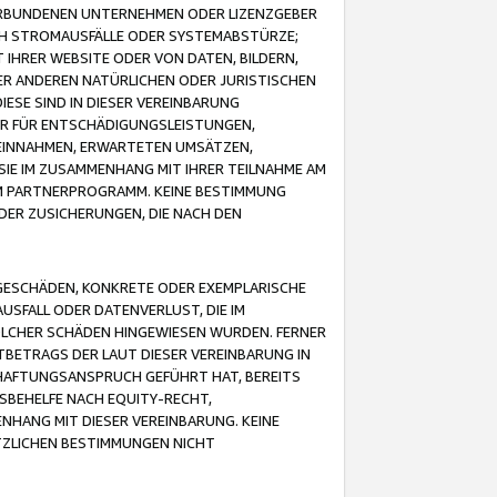
VERBUNDENEN UNTERNEHMEN ODER LIZENZGEBER
ICH STROMAUSFÄLLE ODER SYSTEMABSTÜRZE;
IHRER WEBSITE ODER VON DATEN, BILDERN,
ER ANDEREN NATÜRLICHEN ODER JURISTISCHEN
ESE SIND IN DIESER VEREINBARUNG
R FÜR ENTSCHÄDIGUNGSLEISTUNGEN,
EINNAHMEN, ERWARTETEN UMSÄTZEN,
SIE IM ZUSAMMENHANG MIT IHRER TEILNAHME AM
M PARTNERPROGRAMM. KEINE BESTIMMUNG
DER ZUSICHERUNGEN, DIE NACH DEN
GESCHÄDEN, KONKRETE ODER EXEMPLARISCHE
SFALL ODER DATENVERLUST, DIE IM
OLCHER SCHÄDEN HINGEWIESEN WURDEN. FERNER
BETRAGS DER LAUT DIESER VEREINBARUNG IN
HAFTUNGSANSPRUCH GEFÜHRT HAT, BEREITS
SBEHELFE NACH EQUITY-RECHT,
NHANG MIT DIESER VEREINBARUNG. KEINE
TZLICHEN BESTIMMUNGEN NICHT