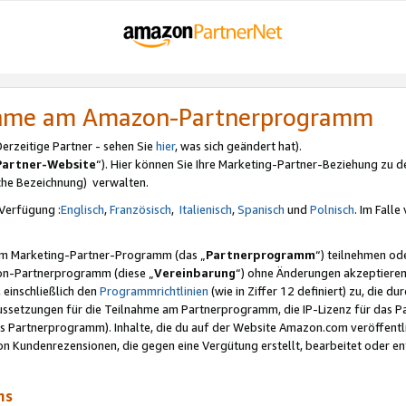
nahme am Amazon-Partnerprogramm
rzeitige Partner - sehen Sie
hier
, was sich geändert hat).
Partner-Website
“). Hier können Sie Ihre Marketing-Partner-Beziehung zu d
iche Bezeichnung) verwalten.
Verfügung :
Englisch
,
Französisch
,
Italienisch
,
Spanisch
und
Polnisch
. Im Fall
erem Marketing-Partner-Programm (das „
Partnerprogramm
“) teilnehmen od
on-Partnerprogramm (diese „
Vereinbarung
“) ohne Änderungen akzeptieren
 einschließlich den
Programmrichtlinien
(wie in Ziffer 12 definiert) zu, die 
raussetzungen für die Teilnahme am Partnerprogramm, die IP-Lizenz für das
s Partnerprogramm). Inhalte, die du auf der Website Amazon.com veröffentl
n Kundenrezensionen, die gegen eine Vergütung erstellt, bearbeitet oder ent
mms