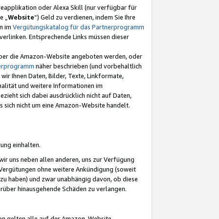
eapplikation oder Alexa Skill (nur verfügbar für
e „
Website
“) Geld zu verdienen, indem Sie Ihre
en im
Vergütungskatalog für das Partnerprogramm
t) verlinken. Entsprechende Links müssen dieser
e über die Amazon-Website angeboten werden, oder
nerprogramm
näher beschrieben (und vorbehaltlich
ir Ihnen Daten, Bilder, Texte, Linkformate,
alität und weitere Informationen im
zieht sich dabei ausdrücklich nicht auf Daten,
es sich nicht um eine Amazon-Website handelt.
rung einhalten.
ir uns neben allen anderen, uns zur Verfügung
n Vergütungen ohne weitere Ankündigung (soweit
 zu haben) und zwar unabhängig davon, ob diese
darüber hinausgehende Schäden zu verlangen.
on gelten alle auf der Amazon-Website