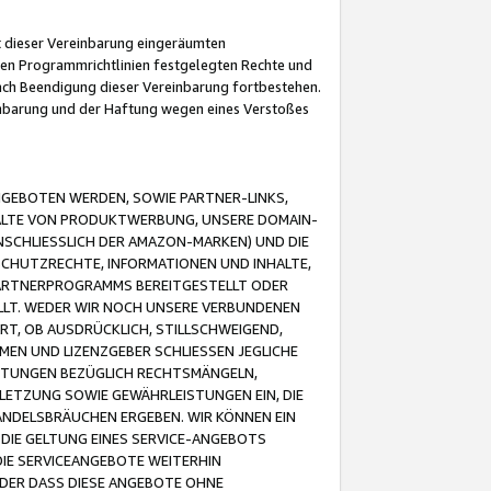
it dieser Vereinbarung eingeräumten
 den Programmrichtlinien festgelegten Rechte und
 nach Beendigung dieser Vereinbarung fortbestehen.
einbarung und der Haftung wegen eines Verstoßes
GEBOTEN WERDEN, SOWIE PARTNER-LINKS,
ALTE VON PRODUKTWERBUNG, UNSERE DOMAIN-
SCHLIESSLICH DER AMAZON-MARKEN) UND DIE
SCHUTZRECHTE, INFORMATIONEN UND INHALTE,
PARTNERPROGRAMMS BEREITGESTELLT ODER
ELLT. WEDER WIR NOCH UNSERE VERBUNDENEN
T, OB AUSDRÜCKLICH, STILLSCHWEIGEND,
MEN UND LIZENZGEBER SCHLIESSEN JEGLICHE
ISTUNGEN BEZÜGLICH RECHTSMÄNGELN,
LETZUNG SOWIE GEWÄHRLEISTUNGEN EIN, DIE
ANDELSBRÄUCHEN ERGEBEN. WIR KÖNNEN EIN
 DIE GELTUNG EINES SERVICE-ANGEBOTS
IE SERVICEANGEBOTE WEITERHIN
ODER DASS DIESE ANGEBOTE OHNE