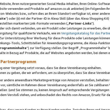
ebsite, Ihren nutzergenerierten Social Media-Inhalten, Ihren Online-Softwar
ebsite verwenden und Produkte auf amazon.co.uk anbieten) (im Folgenden Ihr
-Websites bzw., sofern dies an Ihrem Standort verfügbar ist, einer ander
ite
“) oder (ii) mit der Partner-ID in Alexa Skill (über das Alexa Shopping Ki
estellten markierten Link-Formate verwenden („
Partner-Links
“).
oder sich damit verbinden, um ein Produkt oder Leistungen zu erwerben, di
gütung für qualifizierte Verkäufe, wie im
Vergütungskatalog für das Part
Zur Unterstützung Ihrer Werbung für diese Produkte oder Leistungen können w
linkungs-Tools, Schnittstellen für Anwendungsprogramme, die Alexa-Funktion
Programminhalte
“) zur Verfügung stellen. Der Begriff „Programminhalte“ be
halte in Bezug auf Produkte, die auf Websites angeboten werden, bei denen 
as Partnerprogramm
einer Vergütung setzt voraus, dass Sie diese Vereinbarung einhalten.
ionen zu geben, die wir anfordern, um zu überprüfen, dass Sie diese Vereinba
oder andere anwendbare Marketingverträge von Amazon verstoßen, behalten w
 vor, sämtliche im Rahmen dieser Vereinbarung andernfalls an Sie zahlbare
tellen (und Sie stimmen zu, keinen Anspruch auf entsprechende Vergütungen
 dem Verstoß stehen, und unbeschadet des Rechts von Amazon, Ersatz für 
azu, dass unsere Kunden zu Ihren Kunden werden. Zwischen Ihnen und Amaz