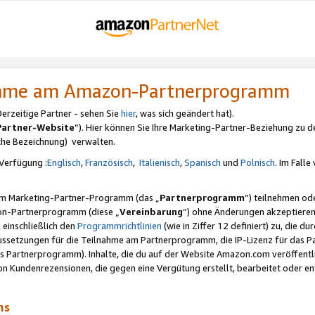
nahme am Amazon-Partnerprogramm
rzeitige Partner - sehen Sie
hier
, was sich geändert hat).
Partner-Website
“). Hier können Sie Ihre Marketing-Partner-Beziehung zu d
iche Bezeichnung) verwalten.
Verfügung :
Englisch
,
Französisch
,
Italienisch
,
Spanisch
und
Polnisch
. Im Fall
erem Marketing-Partner-Programm (das „
Partnerprogramm
“) teilnehmen od
on-Partnerprogramm (diese „
Vereinbarung
“) ohne Änderungen akzeptieren
 einschließlich den
Programmrichtlinien
(wie in Ziffer 12 definiert) zu, die 
raussetzungen für die Teilnahme am Partnerprogramm, die IP-Lizenz für das
s Partnerprogramm). Inhalte, die du auf der Website Amazon.com veröffentl
n Kundenrezensionen, die gegen eine Vergütung erstellt, bearbeitet oder ent
mms