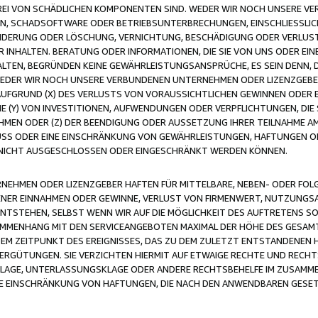
FREI VON SCHÄDLICHEN KOMPONENTEN SIND. WEDER WIR NOCH UNSERE 
VIREN, SCHADSOFTWARE ODER BETRIEBSUNTERBRECHUNGEN, EINSCHLIESSL
ÄNDERUNG ODER LÖSCHUNG, VERNICHTUNG, BESCHÄDIGUNG ODER VERLUST 
INHALTEN. BERATUNG ODER INFORMATIONEN, DIE SIE VON UNS ODER EIN
LTEN, BEGRÜNDEN KEINE GEWÄHRLEISTUNGSANSPRÜCHE, ES SEIN DENN, DI
WEDER WIR NOCH UNSERE VERBUNDENEN UNTERNEHMEN ODER LIZENZGEBE
FGRUND (X) DES VERLUSTS VON VORAUSSICHTLICHEN GEWINNEN ODER 
 (Y) VON INVESTITIONEN, AUFWENDUNGEN ODER VERPFLICHTUNGEN, DIE 
EN ODER (Z) DER BEENDIGUNG ODER AUSSETZUNG IHRER TEILNAHME A
LUSS ODER EINE EINSCHRÄNKUNG VON GEWÄHRLEISTUNGEN, HAFTUNGEN O
NICHT AUSGESCHLOSSEN ODER EINGESCHRÄNKT WERDEN KÖNNEN.
EHMEN ODER LIZENZGEBER HAFTEN FÜR MITTELBARE, NEBEN- ODER FOL
R EINNAHMEN ODER GEWINNE, VERLUST VON FIRMENWERT, NUTZUNGSAU
TSTEHEN, SELBST WENN WIR AUF DIE MÖGLICHKEIT DES AUFTRETENS S
MENHANG MIT DEN SERVICEANGEBOTEN MAXIMAL DER HÖHE DES GESAMT
M ZEITPUNKT DES EREIGNISSES, DAS ZU DEM ZULETZT ENTSTANDENEN 
ERGÜTUNGEN. SIE VERZICHTEN HIERMIT AUF ETWAIGE RECHTE UND RECHT
KLAGE, UNTERLASSUNGSKLAGE ODER ANDERE RECHTSBEHELFE IM ZUSAMME
NE EINSCHRÄNKUNG VON HAFTUNGEN, DIE NACH DEN ANWENDBAREN GESE