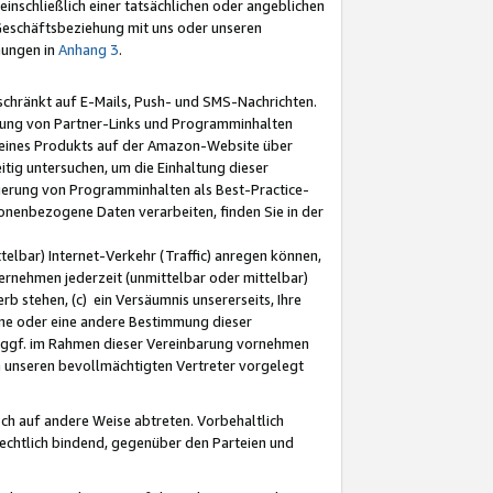
nschließlich einer tatsächlichen oder angeblichen
Geschäftsbeziehung mit uns oder unseren
mungen in
Anhang 3
.
schränkt auf E-Mails, Push- und SMS-Nachrichten.
ellung von Partner-Links und Programminhalten
 eines Produkts auf der Amazon-Website über
tig untersuchen, um die Einhaltung dieser
ntierung von Programminhalten als Best-Practice-
sonenbezogene Daten verarbeiten, finden Sie in der
telbar) Internet-Verkehr (Traffic) anregen können,
rnehmen jederzeit (unmittelbar oder mittelbar)
b stehen, (c) ein Versäumnis unsererseits, Ihre
fene oder eine andere Bestimmung dieser
r ggf. im Rahmen dieser Vereinbarung vornehmen
ch unseren bevollmächtigten Vertreter vorgelegt
ch auf andere Weise abtreten. Vorbehaltlich
rechtlich bindend, gegenüber den Parteien und