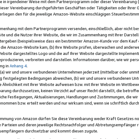
e in irgendeiner Weise mit dem Partnerprogramm oder dieser Vereinbarung (ei
ieser Vereinbarung durchgeführten Geschäften oder Tätigkeiten oder Ihrer 
liegen den für die jeweilige Amazon-Website einschlägigen Steuerbestim
mmenhang mit dem Partnerprogramm versenden, einschließlich, aber nicht be
site und die Nutzer Ihrer Website, die wir im Zusammenhang mit Ihrer Darst
itergeben (beispielsweise dass ein bestimmter Amazon-Kunde vor dem Kauf
uf die Amazon-Website kam, (b) Ihre Website prüfen, überwachen und anderwei
r Website dargestelltes Logo und die auf Ihrer Website dargestellte Impleme
reproduzieren, verbreiten und darstellen. Informationen darüber, wie wir per
ng in
Anhang 4
.
 (a) wir und unsere verbundenen Unternehmen jederzeit (mittelbar oder unmit
ng festgelegten Bedingungen abweichen, (b) wir und unsere verbundenen Unte
 Ähnlichkeit mit Ihrer Website aufweisen bzw. mit Ihrer Website im Wettbewer
barung durchzusetzen, keinen Verzicht auf unser Recht darstellt, die betrof
liche Festlegungen, Aktualisierungen, Handlungen und Zustimmungen, die wi
enommen bzw. erteilt werden und nur wirksam sind, wenn sie schriftlich dur
stimmung von Amazon dürfen Sie diese Vereinbarung weder Kraft Gesetzes no
die Parteien und deren jeweilige Rechtsnachfolger und Abtretungsempfänger 
ngsempfängern durchsetzbar und kommt diesen zugute.