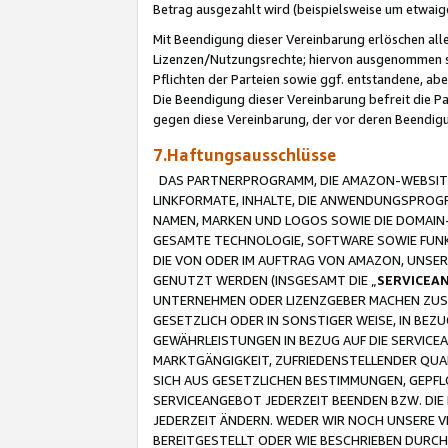
Betrag ausgezahlt wird (beispielsweise um etwai
Mit Beendigung dieser Vereinbarung erlöschen alle
Lizenzen/Nutzungsrechte; hiervon ausgenommen sind
Pflichten der Parteien sowie ggf. entstandene, ab
Die Beendigung dieser Vereinbarung befreit die P
gegen diese Vereinbarung, der vor deren Beendi
7.Haftungsausschlüsse
DAS PARTNERPROGRAMM, DIE AMAZON-WEBSITE,
LINKFORMATE, INHALTE, DIE ANWENDUNGSPRO
NAMEN, MARKEN UND LOGOS SOWIE DIE DOMAIN
GESAMTE TECHNOLOGIE, SOFTWARE SOWIE FUNKT
DIE VON ODER IM AUFTRAG VON AMAZON, UNS
GENUTZT WERDEN (INSGESAMT DIE „
SERVICEA
UNTERNEHMEN ODER LIZENZGEBER MACHEN ZUSI
GESETZLICH ODER IN SONSTIGER WEISE, IN BE
GEWÄHRLEISTUNGEN IN BEZUG AUF DIE SERVICE
MARKTGÄNGIGKEIT, ZUFRIEDENSTELLENDER QUA
SICH AUS GESETZLICHEN BESTIMMUNGEN, GEPFL
SERVICEANGEBOT JEDERZEIT BEENDEN BZW. DIE
JEDERZEIT ÄNDERN. WEDER WIR NOCH UNSERE 
BEREITGESTELLT ODER WIE BESCHRIEBEN DURC