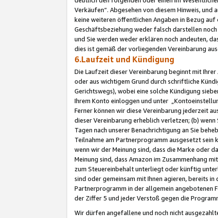
Verkäufen“. Abgesehen von diesem Hinweis, und a
keine weiteren öffentlichen Angaben in Bezug au
Geschäftsbeziehung weder falsch darstellen noch a
und Sie werden weder erklären noch andeuten, dass
dies ist gemäß der vorliegenden Vereinbarung ausd
6.Laufzeit und Kündigung
Die Laufzeit dieser Vereinbarung beginnt mit Ihre
oder aus wichtigem Grund durch schriftliche Kündi
Gerichtswegs), wobei eine solche Kündigung siebe
Ihrem Konto einloggen und unter „Kontoeinstellu
Ferner können wir diese Vereinbarung jederzeit aus
dieser Vereinbarung erheblich verletzen; (b) wenn
Tagen nach unserer Benachrichtigung an Sie behe
Teilnahme am Partnerprogramm ausgesetzt sein kö
wenn wir der Meinung sind, dass die Marke oder 
Meinung sind, dass Amazon im Zusammenhang mit d
zum Steuereinbehalt unterliegt oder künftig unter
sind oder gemeinsam mit Ihnen agieren, bereits in
Partnerprogramm in der allgemein angebotenen Fo
der Ziffer 5 und jeder Verstoß gegen die Programm
Wir dürfen angefallene und noch nicht ausgezahlt