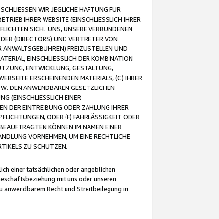
CHLIESSEN WIR JEGLICHE HAFTUNG FÜR
TRIEB IHRER WEBSITE (EINSCHLIESSLICH IHRER
FLICHTEN SICH, UNS, UNSERE VERBUNDENEN
EDER (DIRECTORS) UND VERTRETER VON
R ANWALTSGEBÜHREN) FREIZUSTELLEN UND
ATERIAL, EINSCHLIESSLICH DER KOMBINATION
NUTZUNG, ENTWICKLUNG, GESTALTUNG,
EBSEITE ERSCHEINENDEN MATERIALS, (C) IHRER
ZW. DEN ANWENDBAREN GESETZLICHEN
NG (EINSCHLIESSLICH EINER
BEN DER EINTREIBUNG ODER ZAHLUNG IHRER
LICHTUNGEN, ODER (F) FAHRLÄSSIGKEIT ODER
 BEAUFTRAGTEN KÖNNEN IM NAMEN EINER
HANDLUNG VORNEHMEN, UM EINE RECHTLICHE
TIKELS ZU SCHÜTZEN.
ich einer tatsächlichen oder angeblichen
Geschäftsbeziehung mit uns oder unseren
u anwendbarem Recht und Streitbeilegung in