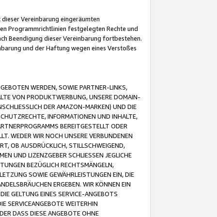
it dieser Vereinbarung eingeräumten
 den Programmrichtlinien festgelegten Rechte und
 nach Beendigung dieser Vereinbarung fortbestehen.
einbarung und der Haftung wegen eines Verstoßes
GEBOTEN WERDEN, SOWIE PARTNER-LINKS,
ALTE VON PRODUKTWERBUNG, UNSERE DOMAIN-
SCHLIESSLICH DER AMAZON-MARKEN) UND DIE
SCHUTZRECHTE, INFORMATIONEN UND INHALTE,
PARTNERPROGRAMMS BEREITGESTELLT ODER
ELLT. WEDER WIR NOCH UNSERE VERBUNDENEN
T, OB AUSDRÜCKLICH, STILLSCHWEIGEND,
MEN UND LIZENZGEBER SCHLIESSEN JEGLICHE
ISTUNGEN BEZÜGLICH RECHTSMÄNGELN,
LETZUNG SOWIE GEWÄHRLEISTUNGEN EIN, DIE
ANDELSBRÄUCHEN ERGEBEN. WIR KÖNNEN EIN
 DIE GELTUNG EINES SERVICE-ANGEBOTS
IE SERVICEANGEBOTE WEITERHIN
ODER DASS DIESE ANGEBOTE OHNE