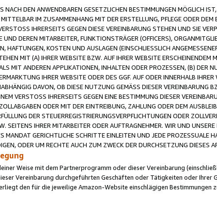
 NACH DEN ANWENDBAREN GESETZLICHEN BESTIMMUNGEN MÖGLICH IST, S
MITTELBAR IM ZUSAMMENHANG MIT DER ERSTELLUNG, PFLEGE ODER DEM BE
ERSTOSS IHRERSEITS GEGEN DIESE VEREINBARUNG STEHEN UND SIE VERP
UND DEREN MITARBEITER, FUNKTIONSTRÄGER (OFFICERS), ORGANMITGLI
N, HAFTUNGEN, KOSTEN UND AUSLAGEN (EINSCHLIESSLICH ANGEMESSENE
HEN MIT (A) IHRER WEBSITE BZW. AUF IHRER WEBSITE ERSCHEINENDEM M
LS MIT ANDEREN APPLIKATIONEN, INHALTEN ODER PROZESSEN, (B) DER 
RMARKTUNG IHRER WEBSITE ODER DES GGF. AUF ODER INNERHALB IHRER W
ABHÄNGIG DAVON, OB DIESE NUTZUNG GEMÄSS DIESER VEREINBARUNG B
EINEM VERSTOSS IHRERSEITS GEGEN EINE BESTIMMUNG DIESER VEREINBARU
D ZOLLABGABEN ODER MIT DER EINTREIBUNG, ZAHLUNG ODER DEM AUSBLEI
FÜLLUNG DER STEUERREGISTRIERUNGSVERPFLICHTUNGEN ODER ZOLLVERPF
W. SEITENS IHRER MITARBEITER ODER AUFTRAGNEHMER. WIR UND UNSERE
ES MANDAT GERICHTLICHE SCHRITTE EINLEITEN UND JEDE PROZESSUALE 
GEN, ODER UM RECHTE AUCH ZUM ZWECK DER DURCHSETZUNG DIESES AR
ilegung
endeiner Weise mit dem Partnerprogramm oder dieser Vereinbarung (einschließl
ieser Vereinbarung durchgeführten Geschäften oder Tätigkeiten oder Ihrer 
iegt den für die jeweilige Amazon-Website einschlägigen Bestimmungen z