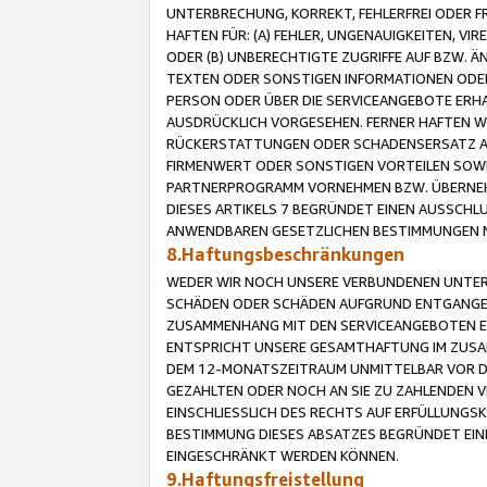
UNTERBRECHUNG, KORREKT, FEHLERFREI ODER 
HAFTEN FÜR: (A) FEHLER, UNGENAUIGKEITEN, 
ODER (B) UNBERECHTIGTE ZUGRIFFE AUF BZW. 
TEXTEN ODER SONSTIGEN INFORMATIONEN ODER 
PERSON ODER ÜBER DIE SERVICEANGEBOTE ERHA
AUSDRÜCKLICH VORGESEHEN. FERNER HAFTEN 
RÜCKERSTATTUNGEN ODER SCHADENSERSATZ AU
FIRMENWERT ODER SONSTIGEN VORTEILEN SOWIE
PARTNERPROGRAMM VORNEHMEN BZW. ÜBERNEHM
DIESES ARTIKELS 7 BEGRÜNDET EINEN AUSSCH
ANWENDBAREN GESETZLICHEN BESTIMMUNGEN 
8.Haftungsbeschränkungen
WEDER WIR NOCH UNSERE VERBUNDENEN UNTERN
SCHÄDEN ODER SCHÄDEN AUFGRUND ENTGANGENE
ZUSAMMENHANG MIT DEN SERVICEANGEBOTEN EN
ENTSPRICHT UNSERE GESAMTHAFTUNG IM ZUSAM
DEM 12-MONATSZEITRAUM UNMITTELBAR VOR DE
GEZAHLTEN ODER NOCH AN SIE ZU ZAHLENDEN V
EINSCHLIESSLICH DES RECHTS AUF ERFÜLLUNGS
BESTIMMUNG DIESES ABSATZES BEGRÜNDET EI
EINGESCHRÄNKT WERDEN KÖNNEN.
9.Haftungsfreistellung