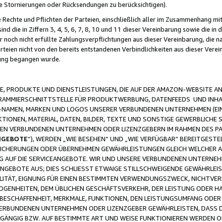
ge Stornierungen oder Rücksendungen zu berücksichtigen).
 Rechte und Pflichten der Parteien, einschließlich aller im Zusammenhang m
 die in Ziffern 3, 4, 5, 6, 7, 8, 10 und 11 dieser Vereinbarung sowie die in
er noch nicht erfüllte Zahlungsverpflichtungen aus dieser Vereinbarung, die
arteien nicht von den bereits entstandenen Verbindlichkeiten aus dieser Ver
gung begangen wurde.
 PRODUKTE UND DIENSTLEISTUNGEN, DIE AUF DER AMAZON-WEBSITE AN
GRAMMIERSCHNITTSTELLE FÜR PRODUKTWERBUNG, DATENFEEDS UND INH
-NAMEN, MARKEN UND LOGOS UNSERER VERBUNDENEN UNTERNEHMEN (EIN
IONEN, MATERIAL, DATEN, BILDER, TEXTE UND SONSTIGE GEWERBLICHE 
EREN VERBUNDENEN UNTERNEHMEN ODER LIZENZGEBERN IM RAHMEN DES 
NGEBOTE
“), WERDEN „WIE BESEHEN“ UND „WIE VERFÜGBAR“ BEREITGEST
CHERUNGEN ODER ÜBERNEHMEN GEWÄHRLEISTUNGEN GLEICH WELCHER AR
ZUG AUF DIE SERVICEANGEBOTE. WIR UND UNSERE VERBUNDENEN UNTERNEH
ANGEBOTE AUS; DIES SCHLIESST ETWAIGE STILLSCHWEIGENDE GEWÄHRLE
LITÄT, EIGNUNG FÜR EINEN BESTIMMTEN VERWENDUNGSZWECK, NICHTVER
OGENHEITEN, DEM ÜBLICHEN GESCHÄFTSVERKEHR, DER LEISTUNG ODER H
 BESCHAFFENHEIT, MERKMALE, FUNKTIONEN, DEN LEISTUNGSUMFANG ODER
VERBUNDENEN UNTERNEHMEN ODER LIZENZGEBER GEWÄHRLEISTEN, DASS D
HGÄNGIG BZW. AUF BESTIMMTE ART UND WEISE FUNKTIONIEREN WERDEN 