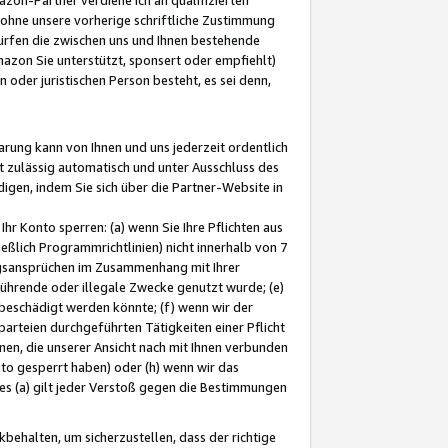
ohne unsere vorherige schriftliche Zustimmung
ürfen die zwischen uns und Ihnen bestehende
mazon Sie unterstützt, sponsert oder empfiehlt)
oder juristischen Person besteht, es sei denn,
arung kann von Ihnen und uns jederzeit ordentlich
t zulässig automatisch und unter Ausschluss des
gen, indem Sie sich über die Partner-Website in
hr Konto sperren: (a) wenn Sie Ihre Pflichten aus
eßlich Programmrichtlinien) nicht innerhalb von 7
ngsansprüchen im Zusammenhang mit Ihrer
ührende oder illegale Zwecke genutzt wurde; (e)
eschädigt werden könnte; (f) wenn wir der
rteien durchgeführten Tätigkeiten einer Pflicht
nen, die unserer Ansicht nach mit Ihnen verbunden
nto gesperrt haben) oder (h) wenn wir das
 (a) gilt jeder Verstoß gegen die Bestimmungen
ehalten, um sicherzustellen, dass der richtige