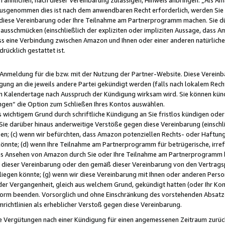
usgenommen dies ist nach dem anwendbaren Recht erforderlich, werden Sie 
f diese Vereinbarung oder Ihre Teilnahme am Partnerprogramm machen. Sie d
usschmücken (einschließlich der expliziten oder impliziten Aussage, dass A
 eine Verbindung zwischen Amazon und Ihnen oder einer anderen natürlichen 
rücklich gestattet ist.
r Anmeldung für die bzw. mit der Nutzung der Partner-Website. Diese Vereinb
gung an die jeweils andere Partei gekündigt werden (falls nach lokalem Rech
n Kalendertage nach Ausspruch der Kündigung wirksam wird. Sie können kündi
ngen“ die Option zum Schließen Ihres Kontos auswählen.
 wichtigem Grund durch schriftliche Kündigung an Sie fristlos kündigen oder I
 Sie darüber hinaus anderweitige Verstöße gegen diese Vereinbarung (einschli
ben; (c) wenn wir befürchten, dass Amazon potenziellen Rechts- oder Haftu
nnte; (d) wenn Ihre Teilnahme am Partnerprogramm für betrügerische, irref
das Ansehen von Amazon durch Sie oder Ihre Teilnahme am Partnerprogramm b
ieser Vereinbarung oder den gemäß dieser Vereinbarung von den Vertragspa
liegen könnte; (g) wenn wir diese Vereinbarung mit Ihnen oder anderen Perso
 der Vergangenheit, gleich aus welchem Grund, gekündigt hatten (oder Ihr Ko
rm beenden. Vorsorglich und ohne Einschränkung des vorstehenden Absatzes
richtlinien als erheblicher Verstoß gegen diese Vereinbarung.
e Vergütungen nach einer Kündigung für einen angemessenen Zeitraum zurückb