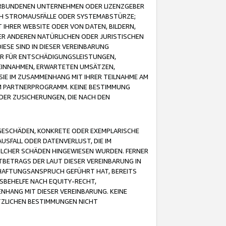
VERBUNDENEN UNTERNEHMEN ODER LIZENZGEBER
ICH STROMAUSFÄLLE ODER SYSTEMABSTÜRZE;
IHRER WEBSITE ODER VON DATEN, BILDERN,
ER ANDEREN NATÜRLICHEN ODER JURISTISCHEN
ESE SIND IN DIESER VEREINBARUNG
R FÜR ENTSCHÄDIGUNGSLEISTUNGEN,
EINNAHMEN, ERWARTETEN UMSÄTZEN,
SIE IM ZUSAMMENHANG MIT IHRER TEILNAHME AM
M PARTNERPROGRAMM. KEINE BESTIMMUNG
DER ZUSICHERUNGEN, DIE NACH DEN
GESCHÄDEN, KONKRETE ODER EXEMPLARISCHE
SFALL ODER DATENVERLUST, DIE IM
OLCHER SCHÄDEN HINGEWIESEN WURDEN. FERNER
BETRAGS DER LAUT DIESER VEREINBARUNG IN
HAFTUNGSANSPRUCH GEFÜHRT HAT, BEREITS
SBEHELFE NACH EQUITY-RECHT,
NHANG MIT DIESER VEREINBARUNG. KEINE
TZLICHEN BESTIMMUNGEN NICHT