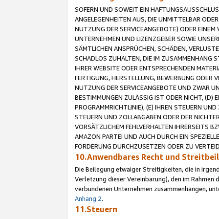
SOFERN UND SOWEIT EIN HAFTUNGSAUSSCHLUSS
ANGELEGENHEITEN AUS, DIE UNMITTELBAR ODER 
NUTZUNG DER SERVICEANGEBOTE) ODER EINEM V
UNTERNEHMEN UND LIZENZGEBER SOWIE UNSERE 
SÄMTLICHEN ANSPRÜCHEN, SCHÄDEN, VERLUSTE
SCHADLOS ZUHALTEN, DIE IM ZUSAMMENHANG STE
IHRER WEBSITE ODER ENTSPRECHENDEN MATERIA
FERTIGUNG, HERSTELLUNG, BEWERBUNG ODER VE
NUTZUNG DER SERVICEANGEBOTE UND ZWAR UN
BESTIMMUNGEN ZULÄSSIG IST ODER NICHT, (D) 
PROGRAMMRICHTLINIE), (E) IHREN STEUERN UN
STEUERN UND ZOLLABGABEN ODER DER NICHTER
VORSÄTZLICHEM FEHLVERHALTEN IHRERSEITS BZ
AMAZON PARTEI UND AUCH DURCH EIN SPEZIELL
FORDERUNG DURCHZUSETZEN ODER ZU VERTEIDI
10.Anwendbares Recht und Streitbe
Die Beilegung etwaiger Streitigkeiten, die in irg
Verletzung dieser Vereinbarung), den im Rahmen d
verbundenen Unternehmen zusammenhängen, unterl
Anhang 2
.
11.Steuern