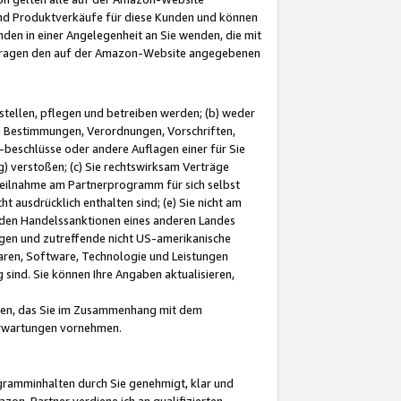
und Produktverkäufe für diese Kunden und können
nden in einer Angelegenheit an Sie wenden, die mit
e-Fragen den auf der Amazon-Website angegebenen
stellen, pflegen und betreiben werden; (b) weder
e Bestimmungen, Verordnungen, Vorschriften,
-beschlüsse oder andere Auflagen einer für Sie
 verstoßen; (c) Sie rechtswirksam Verträge
r Teilnahme am Partnerprogramm für sich selbst
t ausdrücklich enthalten sind; (e) Sie nicht am
den Handelssanktionen eines anderen Landes
gen und zutreffende nicht US-amerikanische
ren, Software, Technologie und Leistungen
sind. Sie können Ihre Angaben aktualisieren,
men, das Sie im Zusammenhang mit dem
 Erwartungen vornehmen.
ogramminhalten durch Sie genehmigt, klar und
zon-Partner verdiene ich an qualifizierten