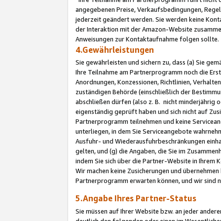
angegebenen Preise, Verkaufsbedingungen, Regeln
jederzeit geändert werden. Sie werden keine Konta
der Interaktion mit der Amazon-Website zusamme
Anweisungen zur Kontaktaufnahme folgen sollte.
4.Gewährleistungen
Sie gewährleisten und sichern zu, dass (a) Sie g
Ihre Teilnahme am Partnerprogramm noch die Erst
Anordnungen, Konzessionen, Richtlinien, Verhalten
zuständigen Behörde (einschließlich der Bestimmu
abschließen dürfen (also z. B. nicht minderjährig
eigenständig geprüft haben und sich nicht auf Zusi
Partnerprogramm teilnehmen und keine Servicean
unterliegen, in dem Sie Serviceangebote wahrneh
Ausfuhr- und Wiederausfuhrbeschränkungen einhal
gelten, und (g) die Angaben, die Sie im Zusammen
indem Sie sich über die Partner-Website in Ihrem
Wir machen keine Zusicherungen und übernehmen 
Partnerprogramm erwarten können, und wir sind n
5.Angabe Ihres Partner-Status
Sie müssen auf Ihrer Website bzw. an jeder ander
deutlich den folgenden oder einen im Wesentlichen