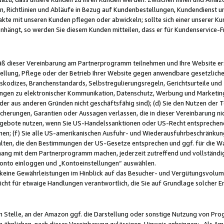
, Richtlinien und Abläufe in Bezug auf Kundenbestellungen, Kundendienst 
kte mit unseren Kunden pflegen oder abwickeln; sollte sich einer unserer Ku
nhängt, so werden Sie diesem Kunden mitteilen, dass er für Kundenservic
emäß dieser Vereinbarung am Partnerprogramm teilnehmen und Ihre Website er
ellung, Pflege oder der Betrieb Ihrer Website gegen anwendbare gesetzlich
skodizes, Branchenstandards, Selbstregulierungsregeln, Gerichtsurteile und 
ngen zu elektronischer Kommunikation, Datenschutz, Werbung und Marketing)
 oder aus anderen Gründen nicht geschäftsfähig sind); (d) Sie den Nutzen de
cherungen, Garantien oder Aussagen verlassen, die in dieser Vereinbarung nich
gebote nutzen, wenn Sie US-Handelssanktionen oder US-Recht entsprechen
men; (f) Sie alle US-amerikanischen Ausfuhr- und Wiederausfuhrbeschränkun
ten, die den Bestimmungen der US-Gesetze entsprechen und ggf. für die Wa
hang mit dem Partnerprogramm machen, jederzeit zutreffend und vollständig 
 Konto einloggen und „Kontoeinstellungen“ auswählen.
keine Gewährleistungen im Hinblick auf das Besucher- und Vergütungsvolu
icht für etwaige Handlungen verantwortlich, die Sie auf Grundlage solcher
en Stelle, an der Amazon ggf. die Darstellung oder sonstige Nutzung von Pr
 ähnlichen, nach dieser Vereinbarung zulässigen, Hinweis anbringen: „Als Ama