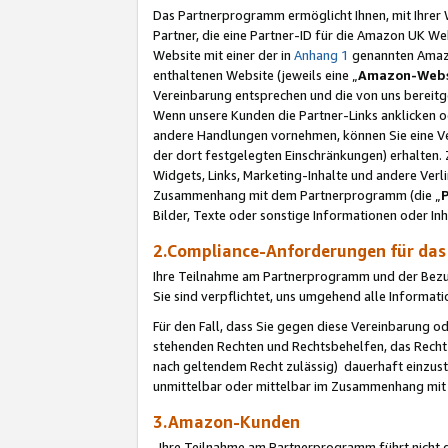
Das Partnerprogramm ermöglicht Ihnen, mit Ihrer W
Partner, die eine Partner-ID für die Amazon UK W
Website mit einer der in
Anhang 1
genannten Amazon
enthaltenen Website (jeweils eine „
Amazon-Webs
Vereinbarung entsprechen und die von uns bereitg
Wenn unsere Kunden die Partner-Links anklicken 
andere Handlungen vornehmen, können Sie eine Ver
der dort festgelegten Einschränkungen) erhalten. 
Widgets, Links, Marketing-Inhalte und andere Ver
Zusammenhang mit dem Partnerprogramm (die „
Bilder, Texte oder sonstige Informationen oder In
2.Compliance-Anforderungen für d
Ihre Teilnahme am Partnerprogramm und der Bezug 
Sie sind verpflichtet, uns umgehend alle Informat
Für den Fall, dass Sie gegen diese Vereinbarung 
stehenden Rechten und Rechtsbehelfen, das Recht
nach geltendem Recht zulässig) dauerhaft einzus
unmittelbar oder mittelbar im Zusammenhang mit
3.Amazon-Kunden
Ihre Teilnahme am Partnerprogramm führt nicht d