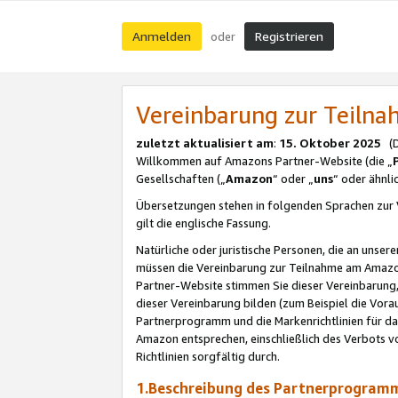
Anmelden
Registrieren
oder
Vereinbarung zur Teil
zuletzt aktualisiert am
:
15. Oktober 2025
(De
Willkommen auf Amazons Partner-Website (die „
Gesellschaften („
Amazon
“ oder „
uns
“ oder ähnl
Übersetzungen stehen in folgenden Sprachen zur 
gilt die englische Fassung.
Natürliche oder juristische Personen, die an uns
müssen die Vereinbarung zur Teilnahme am Amaz
Partner-Website stimmen Sie dieser Vereinbarung,
dieser Vereinbarung bilden (zum Beispiel die Vo
Partnerprogramm und die Markenrichtlinien für da
Amazon entsprechen, einschließlich des Verbots vo
Richtlinien sorgfältig durch.
1.Beschreibung des Partnerprogra