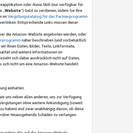
eapplikation oder Alexa Skill (nur verfügbar für
e „
Website
“) Geld zu verdienen, indem Sie Ihre
en im
Vergütungskatalog für das Partnerprogramm
t) verlinken. Entsprechende Links müssen dieser
e über die Amazon-Website angeboten werden, oder
nerprogramm
näher beschrieben (und vorbehaltlich
ir Ihnen Daten, Bilder, Texte, Linkformate,
alität und weitere Informationen im
zieht sich dabei ausdrücklich nicht auf Daten,
es sich nicht um eine Amazon-Website handelt.
rung einhalten.
ir uns neben allen anderen, uns zur Verfügung
n Vergütungen ohne weitere Ankündigung (soweit
 zu haben) und zwar unabhängig davon, ob diese
darüber hinausgehende Schäden zu verlangen.
on gelten alle auf der Amazon-Website