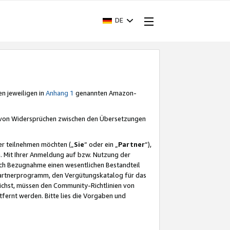
DE
en jeweiligen in
Anhang 1
genannten Amazon-
e von Widersprüchen zwischen den Übersetzungen
er teilnehmen möchten („
Sie
“ oder ein „
Partner
“),
. Mit Ihrer Anmeldung auf bzw. Nutzung der
durch Bezugnahme einen wesentlichen Bestandteil
 Partnerprogramm, den Vergütungskatalog für das
ichst, müssen den Community-Richtlinien von
fernt werden. Bitte lies die Vorgaben und