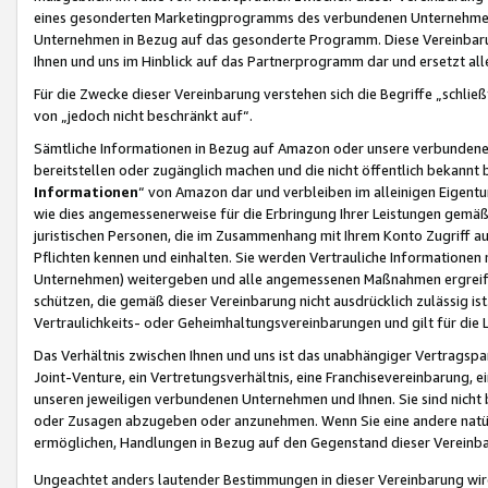
eines gesonderten Marketingprogramms des verbundenen Unternehmens
Unternehmen in Bezug auf das gesonderte Programm. Diese Vereinbarung
Ihnen und uns im Hinblick auf das Partnerprogramm dar und ersetzt al
Für die Zwecke dieser Vereinbarung verstehen sich die Begriffe „schließ
von „jedoch nicht beschränkt auf“.
Sämtliche Informationen in Bezug auf Amazon oder unsere verbunde
bereitstellen oder zugänglich machen und die nicht öffentlich bekannt bz
Informationen
“ von Amazon dar und verbleiben im alleinigen Eigent
wie dies angemessenerweise für die Erbringung Ihrer Leistungen gemäß d
juristischen Personen, die im Zusammenhang mit Ihrem Konto Zugriff au
Pflichten kennen und einhalten. Sie werden Vertrauliche Informationen 
Unternehmen) weitergeben und alle angemessenen Maßnahmen ergreifen
schützen, die gemäß dieser Vereinbarung nicht ausdrücklich zulässig is
Vertraulichkeits- oder Geheimhaltungsvereinbarungen und gilt für die
Das Verhältnis zwischen Ihnen und uns ist das unabhängiger Vertragspa
Joint-Venture, ein Vertretungsverhältnis, eine Franchisevereinbarung, 
unseren jeweiligen verbundenen Unternehmen und Ihnen. Sie sind ni
oder Zusagen abzugeben oder anzunehmen. Wenn Sie eine andere natürli
ermöglichen, Handlungen in Bezug auf den Gegenstand dieser Vereinbar
Ungeachtet anders lautender Bestimmungen in dieser Vereinbarung wird