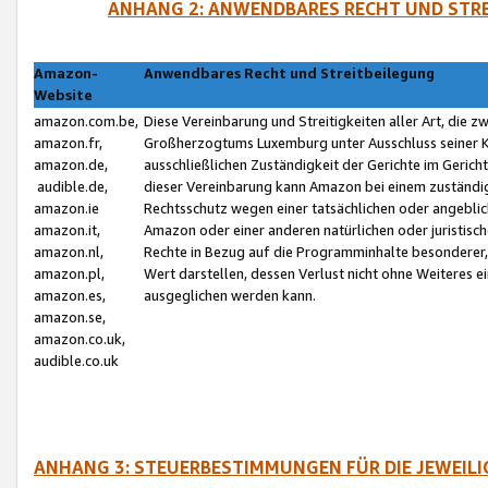
ANHANG 2: ANWENDBARES RECHT UND STRE
Amazon-
Anwendbares Recht und Streitbeilegung
Website
amazon.com.be,
Diese Vereinbarung und Streitigkeiten aller Art, die 
amazon.fr,
Großherzogtums Luxemburg unter Ausschluss seiner Kol
amazon.de,
ausschließlichen Zuständigkeit der Gerichte im Geri
audible.de,
dieser Vereinbarung kann Amazon bei einem zuständig
amazon.ie
Rechtsschutz wegen einer tatsächlichen oder angebli
amazon.it,
Amazon oder einer anderen natürlichen oder juristisc
amazon.nl,
Rechte in Bezug auf die Programminhalte besonderer,
amazon.pl,
Wert darstellen, dessen Verlust nicht ohne Weiteres e
amazon.es,
ausgeglichen werden kann.
amazon.se,
amazon.co.uk,
audible.co.uk
ANHANG 3: STEUERBESTIMMUNGEN FÜR DIE JEWEIL