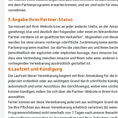
mit dem Partnerprogramm erwarten können, und wir sind nicht für etwa
vornehmen.
5.Angabe Ihres Partner-Status
Sie müssen auf Ihrer Website bzw. an jeder anderen Stelle, an der Am
genehmigt, klar und deutlich den folgenden oder einen im Wesentlichen
Partner verdiene ich an qualifizierten Verkäufen“. Abgesehen von die
werden Sie ohne unsere vorherige schriftliche Zustimmung keine weite
Partnerprogramm machen. Sie dürfen die zwischen uns und Ihnen best
(einschließlich der expliziten oder impliziten Aussage, dass Amazon Si
dass eine Verbindung zwischen Amazon und Ihnen oder einer anderen natü
vorliegenden Vereinbarung ausdrücklich gestattet ist.
6.Laufzeit und Kündigung
Die Laufzeit dieser Vereinbarung beginnt mit Ihrer Anmeldung für die 
jederzeit ordentlich oder aus wichtigem Grund durch schriftliche Kündi
automatisch und unter Ausschluss des Gerichtswegs), wobei eine solch
können kündigen, indem Sie sich über die Partner-Website in Ihrem Ko
auswählen.
Ferner können wir diese Vereinbarung jederzeit aus wichtigem Grund dur
Sie Ihre Pflichten aus dieser Vereinbarung erheblich verletzen; (b) wen
Programmrichtlinien) nicht innerhalb von 7 Tagen nach unserer Benachr
oder Haftungsansprüchen im Zusammenhang mit Ihrer Teilnahme am Pa