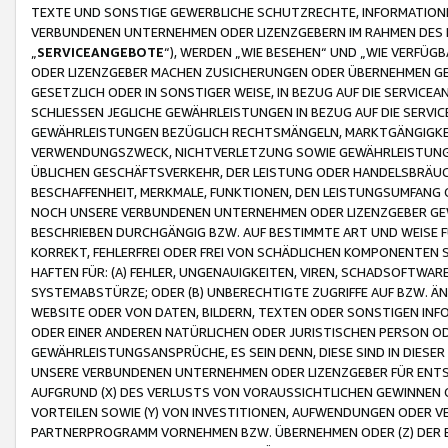
TEXTE UND SONSTIGE GEWERBLICHE SCHUTZRECHTE, INFORMATIONE
VERBUNDENEN UNTERNEHMEN ODER LIZENZGEBERN IM RAHMEN DES
„
SERVICEANGEBOTE
“), WERDEN „WIE BESEHEN“ UND „WIE VERFÜ
ODER LIZENZGEBER MACHEN ZUSICHERUNGEN ODER ÜBERNEHMEN GEW
GESETZLICH ODER IN SONSTIGER WEISE, IN BEZUG AUF DIE SERVI
SCHLIESSEN JEGLICHE GEWÄHRLEISTUNGEN IN BEZUG AUF DIE SERVI
GEWÄHRLEISTUNGEN BEZÜGLICH RECHTSMÄNGELN, MARKTGÄNGIGKEIT
VERWENDUNGSZWECK, NICHTVERLETZUNG SOWIE GEWÄHRLEISTUNGEN 
ÜBLICHEN GESCHÄFTSVERKEHR, DER LEISTUNG ODER HANDELSBRÄUCH
BESCHAFFENHEIT, MERKMALE, FUNKTIONEN, DEN LEISTUNGSUMFANG 
NOCH UNSERE VERBUNDENEN UNTERNEHMEN ODER LIZENZGEBER GEWÄ
BESCHRIEBEN DURCHGÄNGIG BZW. AUF BESTIMMTE ART UND WEISE
KORREKT, FEHLERFREI ODER FREI VON SCHÄDLICHEN KOMPONENTEN
HAFTEN FÜR: (A) FEHLER, UNGENAUIGKEITEN, VIREN, SCHADSOFTW
SYSTEMABSTÜRZE; ODER (B) UNBERECHTIGTE ZUGRIFFE AUF BZW. 
WEBSITE ODER VON DATEN, BILDERN, TEXTEN ODER SONSTIGEN INF
ODER EINER ANDEREN NATÜRLICHEN ODER JURISTISCHEN PERSON OD
GEWÄHRLEISTUNGSANSPRÜCHE, ES SEIN DENN, DIESE SIND IN DIES
UNSERE VERBUNDENEN UNTERNEHMEN ODER LIZENZGEBER FÜR EN
AUFGRUND (X) DES VERLUSTS VON VORAUSSICHTLICHEN GEWINNEN
VORTEILEN SOWIE (Y) VON INVESTITIONEN, AUFWENDUNGEN ODER VE
PARTNERPROGRAMM VORNEHMEN BZW. ÜBERNEHMEN ODER (Z) DER 