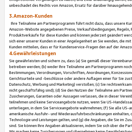
unbeschadet des Rechts von Amazon, Ersatz für darüber hinausgehen
3.Amazon-Kunden
Ihre Teilnahme am Partnerprogramm führt nicht dazu, dass unsere Kun
Amazon-Website angegebenen Preise, Verkaufsbedingungen, Regeln, Ri
Produktverkäufe für diese Kunden und können jederzeit geändert werde
sich einer unserer Kunden in einer Angelegenheit an Sie wenden, die 
Kunden mitteilen, dass er für Kundenservice-Fragen den auf der Ama
4.Gewährleistungen
Sie gewährleisten und sichern zu, dass (a) Sie gemäß dieser Vereinba
betreiben werden; (b) weder Ihre Teilnahme am Partnerprogramm noch d
Bestimmungen, Verordnungen, Vorschriften, Anordnungen, Konzessionen,
Gerichtsurteile und -beschlüsse oder andere Auflagen einer für Sie zu
Datenschutz, Werbung und Marketing) verstoßen; (c) Sie rechtswirksam 
nicht geschäftsfähig sind); (d) Sie den Nutzen der Teilnahme am Partne
Zusicherungen, Garantien oder Aussagen verlassen, die in dieser Verein
teilnehmen und keine Serviceangebote nutzen, wenn Sie US-Handelssa
unterliegen, in dem Sie Serviceangebote wahrnehmen; (f) Sie alle US
amerikanische Ausfuhr- und Wiederausfuhrbeschränkungen einhalten, 
Technologie und Leistungen gelten, und (g) die Angaben, die Sie im 
sind. Sie können Ihre Angaben aktualisieren, indem Sie sich über die 
Wir machen keine Zusicherungen und übernehmen keine Gewährleistun