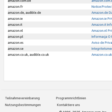
amazon.com.be
amazon.com.b
amazon.fr
Notice:Protec
amazon.de, audible.de
Amazon.de Da
amazon.ie
Amazon.ie Pri
amazon.it
Amazon.it Inf
amazon.nl
Amazon.nl Pri
amazon.pl
Informacja O
amazon.es
Aviso de Priv
amazon.se
Integritetsm
amazon.co.uk, audible.co.uk
Amazon.co.uk 
Teilnahmevereinbarung
Programmrichtlinien
Nutzungsbestimmungen
Kontaktiere uns