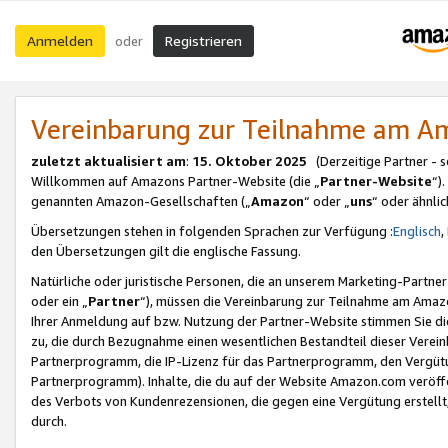
Anmelden
Registrieren
oder
Vereinbarung zur Teilnahme am 
zuletzt aktualisiert am
:
15. Oktober 2025
(Derzeitige Partner - 
Willkommen auf Amazons Partner-Website (die „
Partner-Website
“)
genannten Amazon-Gesellschaften („
Amazon
“ oder „
uns
“ oder ähnli
Übersetzungen stehen in folgenden Sprachen zur Verfügung :
Englisch
,
den Übersetzungen gilt die englische Fassung.
Natürliche oder juristische Personen, die an unserem Marketing-Partn
oder ein „
Partner
“), müssen die Vereinbarung zur Teilnahme am Ama
Ihrer Anmeldung auf bzw. Nutzung der Partner-Website stimmen Sie die
zu, die durch Bezugnahme einen wesentlichen Bestandteil dieser Verei
Partnerprogramm, die IP-Lizenz für das Partnerprogramm, den Vergütu
Partnerprogramm). Inhalte, die du auf der Website Amazon.com veröffe
des Verbots von Kundenrezensionen, die gegen eine Vergütung erstellt, 
durch.