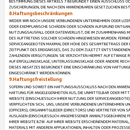
BESTIMMUNG DIESES ARTIKELS 7 BEGRÜNDET EINEN AUSSCHLUSS 
ZUSICHERUNGEN, DIE NACH DEN ANWENDBAREN GESETZLICHEN BE
8.Haftungsbeschränkungen
WEDER WIR NOCH UNSERE VERBUNDENEN UNTERNEHMEN ODER LIZEN
ODER EXEMPLARISCHE SCHÄDEN ODER SCHÄDEN AUFGRUND ENTGANG
NUTZUNGSAUSFALL ODER DATENVERLUST, DIE IM ZUSAMMENHANG MI
DES AUFTRETENS SOLCHER SCHÄDEN HINGEWIESEN WURDEN. FERN
SERVICEANGEBOTEN MAXIMAL DER HÖHE DES GESAMTBETRAGS DER 
ZEITPUNKT DES EREIGNISSES, DAS ZU DEM ZULETZT ENTSTANDENE
ZAHLENDEN VERGÜTUNGEN. SIE VERZICHTEN HIERMIT AUF ETWAIGE 
AUF ERFÜLLUNGSKLAGE, UNTERLASSUNGSKLAGE ODER ANDERE RECHT
DIESES ABSATZES BEGRÜNDET EINE EINSCHRÄNKUNG VON HAFTUNG
EINGESCHRÄNKT WERDEN KÖNNEN.
9.Haftungsfreistellung
SOFERN UND SOWEIT EIN HAFTUNGSAUSSCHLUSS NACH DEN ANWENDB
HAFTUNG FÜR ANGELEGENHEITEN AUS, DIE UNMITTELBAR ODER MITT
WEBSITE (EINSCHLIESSLICH IHRER NUTZUNG DER SERVICEANGEBOTE)
VERPFLICHTEN SICH, UNS, UNSERE VERBUNDENEN UNTERNEHMEN UN
(OFFICERS), ORGANMITGLIEDER (DIRECTORS) UND VERTRETER VON 
AUSLAGEN (EINSCHLIESSLICH ANGEMESSENER ANWALTSGEBÜHREN) FR
IHRER WEBSITE BZW. AUF IHRER WEBSITE ERSCHEINENDEM MATERIAL
MATERIALS MIT ANDEREN APPLIKATIONEN, INHALTEN ODER PROZESSE