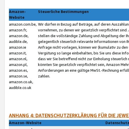
Amazon-
Steuerliche Bestimmungen
Website
amazon.com.be,
Wir dürfen in Bezug auf Beträge, auf deren Auszahlun
amazon.fr,
vornehmen, zu denen wir gesetzlich verpflichtet sind
amazon.de,
stellen die vollständige Zahlung und Abgeltung der 
audible.de,
gelegentlich steuerlich relevante Informationen von I
amazon.ie
Anfrage nicht vorlegen, können wir (kumulativ zu de
amazon.it,
Vergütung so lange einbehalten, bis Sie uns diese Inf
amazon.nl,
dass wir Sie betreffend nicht zur Einholung steuerlich 
amazon.pl,
könnten Sie gesetzlich verpflichtet sein, Amazon Meh
amazon.es,
Anforderungen an eine gültige MwSt.-Rechnung erfüllt
amazon.se,
zahlen.
amazon.co.uk,
audible.co.uk
ANHANG 4: DATENSCHUTZERKLÄRUNG FÜR DIE JEWE
Amazon-Website
Datenschutz