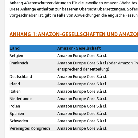
Anhang 4Datenschutzerklärungen für die jeweiligen Amazon-Websites
Diese Anhänge enthalten zur besseren Übersicht Übersetzungen. Sofe
vorgeschrieben ist, gilt im Falle von Abweichungen die englische Fass
ANHANG 1: AMAZON-GESELLSCHAFTEN UND AMAZO
Land
Amazon-Gesellschaft
Belgien
Amazon Europe Core S.à r.l.
Frankreich
Amazon Europe Core S.à r.l.(oder Amazon Fr
entsprechend der Mitteilung)
Deutschland
Amazon Europe Core S.à r.l.
Irland
Amazon Europe Core S.à r.l.
Italien
Amazon Europe Core S.à r.l.
Niederlande
Amazon Europe Core S.à r.l.
Polen
Amazon Europe Core S.à r.l.
Spanien
Amazon Europe Core S.à r.l.
Schweden
Amazon Europe Core S.à r.l.
Vereinigtes Königreich
Amazon Europe Core S.à r.l.