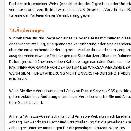
Parteien in irgendeiner Weise (einschließlich des Ergreifens oder Unt
veranlasst oder verpflichtet wird, die mit US-Gesetzen, Vorschriften,
für eine der Parteien dieser Vereinbarung gelten.
13.Änderungen
Wir behalten uns das Recht vor, einzelne oder alle Bestimmungen diese
Änderungsmitteilung, eine geänderte Vereinbarung oder eine geänderte 
über die entsprechende Änderung per E-Mail an Ihre zu diesem Zeitpun
ausgenommen etwaige Erhöhungen der Standardvergütung im Rahmen
Datum, jedoch frühestens sieben Kalendertage nach dem Datum, an de
PARTNERPROGRAMM NACH DEM DATUM DES WIRKSAMWERDENS DER Ä
WENN SIE MIT EINER ÄNDERUNG NICHT EINVERSTANDEN SIND, HABEN S
KÜNDIGEN.
Wenn Sie diese Vereinbarung mit Amazon France Services SAS geschlo
gelten zukünftige Änderungen an dieser Vereinbarung für Sie und Ama
Core S.à r.l. bezieht.
Anhang 1Amazon-Gesellschaften und Amazon-Websites nach Ländern
Anhang 2Anwendbares Recht und Streitbeilegung für die jeweiligen 
Anhang 3Steuerbestimmungen für die jeweiligen Amazon-Websites