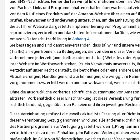
und SMS-Nachrichten. Ferner dürfen wir (a) Informationen über Ihre We
von Partner-Links und Programminhalten erhalten überwachen, aufzei
vor dem Kauf eines Produkts auf der Amazon-Website über einen auf Ih
prüfen, überwachen und anderweitig untersuchen, um die Einhaltung dies
die auf Ihrer Website dargestellte Implementierung von Programminhalt
reproduzieren, verbreiten und darstellen. Informationen darüber, wie w
Amazon-Datenschutzerklärung in
Anhang 4
.
Sie bestätigen und sind damit einverstanden, dass (a) wir und unsere 
(Traffic) anregen können, zu Bedingungen, die von den in dieser Vere
Unternehmen jederzeit (unmittelbar oder mittelbar) Websites oder Appl
Ihrer Website im Wettbewerb stehen, (c) ein Versäumnis unsererseits, I
Verzicht auf unser Recht darstellt, die betroffene oder eine andere B
Aktualisierungen, Handlungen und Zustimmungen, die wir ggf. im Rahme
vorgenommen bzw. erteilt werden und nur wirksam sind, wenn sie schri
Ohne die ausdrückliche vorherige schriftliche Zustimmung von Amazon
abtreten. Vorbehaltlich dieser Einschränkung ist diese Vereinbarung f
rechtlich bindend, gegenüber den Parteien und ihren jeweiligen Rech
Diese Vereinbarung umfasst die jeweils aktuellste Fassung aller Richtli
dieser Vereinbarung Bezug genommen wird und alle anderen Richtlinie
des Partnerprogramms zur Verfügung gestellt werden („
Programmric
verpflichten sich zu deren Einhaltung. Im Falle von Widersprüchen zwi
maßgeblich. Im Falle von Widersprüchen zwischen dieser Vereinbarun