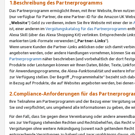
1.Beschreibung des Partnerprogramms
Das Partnerprogramm ermöglicht Ihnen, mit Ihrer Website, Ihren nutzer
(nur verfügbar für Partner, die eine Partner-ID für die Amazon UK We
„
Website
“) Geld zu verdienen, indem Sie Ihre Website mit einer der in
ist, einer anderen im
Vergütungskatalog für das Partnerprogramm
enth
Alexa Skill (über das Alexa Shopping Kit) verlinken. Entsprechende Lin
markierten Link-Formate verwenden („
Partner-Links
“).
Wenn unsere Kunden die Partner-Links anklicken oder sich damit verbi
angeboten werden, oder andere Handlungen vornehmen, können Sie eine
Partnerprogramm
näher beschrieben (und vorbehaltlich der dort festg
Produkte oder Leistungen können wir Ihnen Daten, Bilder, Texte, Linkfo
für Anwendungsprogramme, die Alexa-Funktionalität und weitere Inf
zur Verfügung stellen. Der Begriff „Programminhalte“ bezieht sich dabe
in Bezug auf Produkte, die auf Websites angeboten werden, bei denen 
2.Compliance-Anforderungen für das Partnerprog
Ihre Teilnahme am Partnerprogramm und der Bezug einer Vergütung setz
Sie sind verpflichtet, uns umgehend alle Informationen zu geben, die w
Für den Fall, dass Sie gegen diese Vereinbarung oder andere anwendba
uns zur Verfügung stehenden Rechten und Rechtsbehelfen, das Recht vo
Vergütungen ohne weitere Ankündigung (soweit nach geltendem Recht z
entsprechende Vergütungen zu haben) und zwar unabhängig davon, ob 