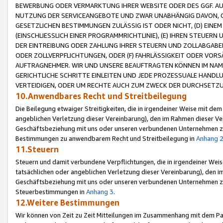
BEWERBUNG ODER VERMARKTUNG IHRER WEBSITE ODER DES GGF. AUF 
NUTZUNG DER SERVICEANGEBOTE UND ZWAR UNABHÄNGIG DAVON, O
GESETZLICHEN BESTIMMUNGEN ZULÄSSIG IST ODER NICHT, (D) EINE
(EINSCHLIESSLICH EINER PROGRAMMRICHTLINIE), (E) IHREN STEUER
DER EINTREIBUNG ODER ZAHLUNG IHRER STEUERN UND ZOLLABGAB
ODER ZOLLVERPFLICHTUNGEN, ODER (F) FAHRLÄSSIGKEIT ODER VORS
AUFTRAGNEHMER. WIR UND UNSERE BEAUFTRAGTEN KÖNNEN IM NAME
GERICHTLICHE SCHRITTE EINLEITEN UND JEDE PROZESSUALE HAND
VERTEIDIGEN, ODER UM RECHTE AUCH ZUM ZWECK DER DURCHSETZU
10.Anwendbares Recht und Streitbeilegung
Die Beilegung etwaiger Streitigkeiten, die in irgendeiner Weise mit de
angeblichen Verletzung dieser Vereinbarung), den im Rahmen dieser Ve
Geschäftsbeziehung mit uns oder unseren verbundenen Unternehmen zu
Bestimmungen zu anwendbarem Recht und Streitbeilegung in
Anhang 
11.Steuern
Steuern und damit verbundene Verpflichtungen, die in irgendeiner Wei
tatsächlichen oder angeblichen Verletzung dieser Vereinbarung), den 
Geschäftsbeziehung mit uns oder unseren verbundenen Unternehmen z
Steuerbestimmungen in
Anhang 3
.
12.Weitere Bestimmungen
Wir können von Zeit zu Zeit Mitteilungen im Zusammenhang mit dem Par