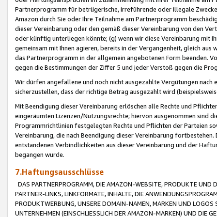
Partnerprogramm für betrügerische, irreführende oder illegale Zwecke
Amazon durch Sie oder Ihre Teilnahme am Partnerprogramm beschädig
dieser Vereinbarung oder den gemäß dieser Vereinbarung von den Vertr
oder künftig unterliegen könnte; (g) wenn wir diese Vereinbarung mit I
gemeinsam mit Ihnen agieren, bereits in der Vergangenheit, gleich aus
das Partnerprogramm in der allgemein angebotenen Form beenden. Vors
gegen die Bestimmungen der Ziffer 5 und jeder Verstoß gegen die Prog
Wir dürfen angefallene und noch nicht ausgezahlte Vergütungen nach 
sicherzustellen, dass der richtige Betrag ausgezahlt wird (beispielsw
Mit Beendigung dieser Vereinbarung erlöschen alle Rechte und Pflichte
eingeräumten Lizenzen/Nutzungsrechte; hiervon ausgenommen sind die in 
Programmrichtlinien festgelegten Rechte und Pflichten der Parteien sow
Vereinbarung, die nach Beendigung dieser Vereinbarung fortbestehen. D
entstandenen Verbindlichkeiten aus dieser Vereinbarung und der Haft
begangen wurde.
7.Haftungsausschlüsse
DAS PARTNERPROGRAMM, DIE AMAZON-WEBSITE, PRODUKTE UND DI
PARTNER-LINKS, LINKFORMATE, INHALTE, DIE ANWENDUNGSPROGR
PRODUKTWERBUNG, UNSERE DOMAIN-NAMEN, MARKEN UND LOGOS S
UNTERNEHMEN (EINSCHLIESSLICH DER AMAZON-MARKEN) UND DIE GE