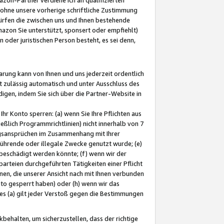
ohne unsere vorherige schriftliche Zustimmung
ürfen die zwischen uns und Ihnen bestehende
mazon Sie unterstützt, sponsert oder empfiehlt)
oder juristischen Person besteht, es sei denn,
arung kann von Ihnen und uns jederzeit ordentlich
t zulässig automatisch und unter Ausschluss des
gen, indem Sie sich über die Partner-Website in
hr Konto sperren: (a) wenn Sie Ihre Pflichten aus
eßlich Programmrichtlinien) nicht innerhalb von 7
ngsansprüchen im Zusammenhang mit Ihrer
ührende oder illegale Zwecke genutzt wurde; (e)
eschädigt werden könnte; (f) wenn wir der
rteien durchgeführten Tätigkeiten einer Pflicht
nen, die unserer Ansicht nach mit Ihnen verbunden
nto gesperrt haben) oder (h) wenn wir das
 (a) gilt jeder Verstoß gegen die Bestimmungen
ehalten, um sicherzustellen, dass der richtige