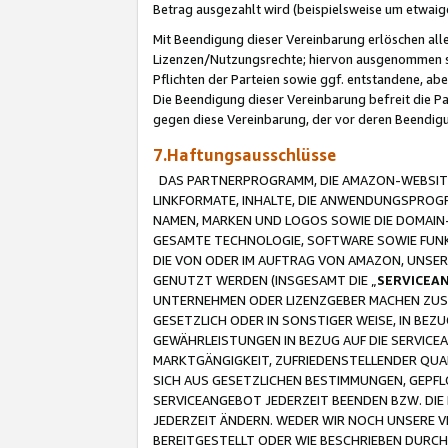
Betrag ausgezahlt wird (beispielsweise um etwai
Mit Beendigung dieser Vereinbarung erlöschen alle
Lizenzen/Nutzungsrechte; hiervon ausgenommen sind
Pflichten der Parteien sowie ggf. entstandene, ab
Die Beendigung dieser Vereinbarung befreit die P
gegen diese Vereinbarung, der vor deren Beendi
7.Haftungsausschlüsse
DAS PARTNERPROGRAMM, DIE AMAZON-WEBSITE,
LINKFORMATE, INHALTE, DIE ANWENDUNGSPRO
NAMEN, MARKEN UND LOGOS SOWIE DIE DOMAIN
GESAMTE TECHNOLOGIE, SOFTWARE SOWIE FUNKT
DIE VON ODER IM AUFTRAG VON AMAZON, UNS
GENUTZT WERDEN (INSGESAMT DIE „
SERVICEA
UNTERNEHMEN ODER LIZENZGEBER MACHEN ZUSI
GESETZLICH ODER IN SONSTIGER WEISE, IN BE
GEWÄHRLEISTUNGEN IN BEZUG AUF DIE SERVICE
MARKTGÄNGIGKEIT, ZUFRIEDENSTELLENDER QUA
SICH AUS GESETZLICHEN BESTIMMUNGEN, GEPFL
SERVICEANGEBOT JEDERZEIT BEENDEN BZW. DIE
JEDERZEIT ÄNDERN. WEDER WIR NOCH UNSERE 
BEREITGESTELLT ODER WIE BESCHRIEBEN DURC