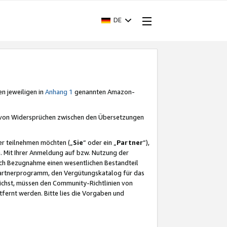
DE
en jeweiligen in
Anhang 1
genannten Amazon-
e von Widersprüchen zwischen den Übersetzungen
er teilnehmen möchten („
Sie
“ oder ein „
Partner
“),
. Mit Ihrer Anmeldung auf bzw. Nutzung der
durch Bezugnahme einen wesentlichen Bestandteil
 Partnerprogramm, den Vergütungskatalog für das
ichst, müssen den Community-Richtlinien von
fernt werden. Bitte lies die Vorgaben und