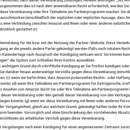
usgenommen dies ist nach dem anwendbaren Recht erforderlich, werden Sie 
f diese Vereinbarung oder Ihre Teilnahme am Partnerprogramm machen. Sie d
usschmücken (einschließlich der expliziten oder impliziten Aussage, dass A
 eine Verbindung zwischen Amazon und Ihnen oder einer anderen natürlichen 
rücklich gestattet ist.
r Anmeldung für die bzw. mit der Nutzung der Partner-Website. Diese Vereinb
gung an die jeweils andere Partei gekündigt werden (falls nach lokalem Rech
n Kalendertage nach Ausspruch der Kündigung wirksam wird. Sie können kündi
ngen“ die Option zum Schließen Ihres Kontos auswählen.
 wichtigem Grund durch schriftliche Kündigung an Sie fristlos kündigen oder I
 Sie darüber hinaus anderweitige Verstöße gegen diese Vereinbarung (einschli
ben; (c) wenn wir befürchten, dass Amazon potenziellen Rechts- oder Haftu
nnte; (d) wenn Ihre Teilnahme am Partnerprogramm für betrügerische, irref
das Ansehen von Amazon durch Sie oder Ihre Teilnahme am Partnerprogramm b
ieser Vereinbarung oder den gemäß dieser Vereinbarung von den Vertragspa
liegen könnte; (g) wenn wir diese Vereinbarung mit Ihnen oder anderen Perso
 der Vergangenheit, gleich aus welchem Grund, gekündigt hatten (oder Ihr Ko
rm beenden. Vorsorglich und ohne Einschränkung des vorstehenden Absatzes
richtlinien als erheblicher Verstoß gegen diese Vereinbarung.
e Vergütungen nach einer Kündigung für einen angemessenen Zeitraum zurückb