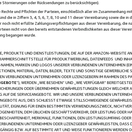
ge Stornierungen oder Rücksendungen zu berücksichtigen).
 Rechte und Pflichten der Parteien, einschließlich aller im Zusammenhang m
 die in Ziffern 3, 4, 5, 6, 7, 8, 10 und 11 dieser Vereinbarung sowie die in
er noch nicht erfüllte Zahlungsverpflichtungen aus dieser Vereinbarung, die
arteien nicht von den bereits entstandenen Verbindlichkeiten aus dieser Ver
gung begangen wurde.
 PRODUKTE UND DIENSTLEISTUNGEN, DIE AUF DER AMAZON-WEBSITE AN
GRAMMIERSCHNITTSTELLE FÜR PRODUKTWERBUNG, DATENFEEDS UND INH
-NAMEN, MARKEN UND LOGOS UNSERER VERBUNDENEN UNTERNEHMEN (EIN
IONEN, MATERIAL, DATEN, BILDER, TEXTE UND SONSTIGE GEWERBLICHE 
EREN VERBUNDENEN UNTERNEHMEN ODER LIZENZGEBERN IM RAHMEN DES 
NGEBOTE
“), WERDEN „WIE BESEHEN“ UND „WIE VERFÜGBAR“ BEREITGEST
CHERUNGEN ODER ÜBERNEHMEN GEWÄHRLEISTUNGEN GLEICH WELCHER AR
ZUG AUF DIE SERVICEANGEBOTE. WIR UND UNSERE VERBUNDENEN UNTERNEH
ANGEBOTE AUS; DIES SCHLIESST ETWAIGE STILLSCHWEIGENDE GEWÄHRLE
LITÄT, EIGNUNG FÜR EINEN BESTIMMTEN VERWENDUNGSZWECK, NICHTVER
OGENHEITEN, DEM ÜBLICHEN GESCHÄFTSVERKEHR, DER LEISTUNG ODER H
 BESCHAFFENHEIT, MERKMALE, FUNKTIONEN, DEN LEISTUNGSUMFANG ODER
VERBUNDENEN UNTERNEHMEN ODER LIZENZGEBER GEWÄHRLEISTEN, DASS D
HGÄNGIG BZW. AUF BESTIMMTE ART UND WEISE FUNKTIONIEREN WERDEN 