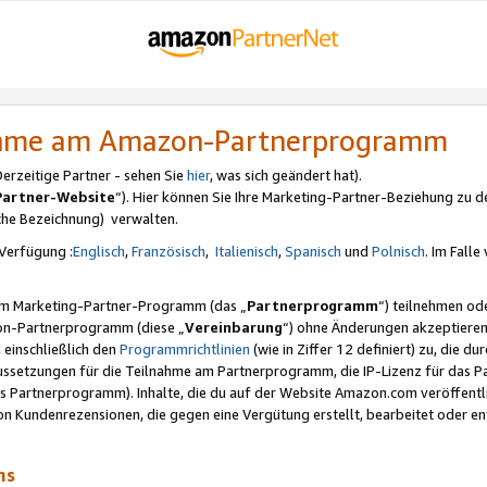
nahme am Amazon-Partnerprogramm
rzeitige Partner - sehen Sie
hier
, was sich geändert hat).
Partner-Website
“). Hier können Sie Ihre Marketing-Partner-Beziehung zu d
iche Bezeichnung) verwalten.
Verfügung :
Englisch
,
Französisch
,
Italienisch
,
Spanisch
und
Polnisch
. Im Fall
erem Marketing-Partner-Programm (das „
Partnerprogramm
“) teilnehmen od
on-Partnerprogramm (diese „
Vereinbarung
“) ohne Änderungen akzeptieren
 einschließlich den
Programmrichtlinien
(wie in Ziffer 12 definiert) zu, die 
raussetzungen für die Teilnahme am Partnerprogramm, die IP-Lizenz für das
s Partnerprogramm). Inhalte, die du auf der Website Amazon.com veröffentl
n Kundenrezensionen, die gegen eine Vergütung erstellt, bearbeitet oder ent
mms