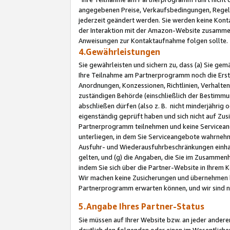
angegebenen Preise, Verkaufsbedingungen, Regeln
jederzeit geändert werden. Sie werden keine Konta
der Interaktion mit der Amazon-Website zusamme
Anweisungen zur Kontaktaufnahme folgen sollte.
4.Gewährleistungen
Sie gewährleisten und sichern zu, dass (a) Sie g
Ihre Teilnahme am Partnerprogramm noch die Erst
Anordnungen, Konzessionen, Richtlinien, Verhalten
zuständigen Behörde (einschließlich der Bestimmu
abschließen dürfen (also z. B. nicht minderjährig
eigenständig geprüft haben und sich nicht auf Zusi
Partnerprogramm teilnehmen und keine Servicean
unterliegen, in dem Sie Serviceangebote wahrneh
Ausfuhr- und Wiederausfuhrbeschränkungen einhal
gelten, und (g) die Angaben, die Sie im Zusammen
indem Sie sich über die Partner-Website in Ihrem
Wir machen keine Zusicherungen und übernehmen 
Partnerprogramm erwarten können, und wir sind n
5.Angabe Ihres Partner-Status
Sie müssen auf Ihrer Website bzw. an jeder ander
deutlich den folgenden oder einen im Wesentlichen