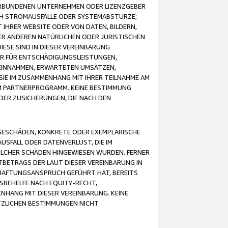
VERBUNDENEN UNTERNEHMEN ODER LIZENZGEBER
ICH STROMAUSFÄLLE ODER SYSTEMABSTÜRZE;
IHRER WEBSITE ODER VON DATEN, BILDERN,
ER ANDEREN NATÜRLICHEN ODER JURISTISCHEN
ESE SIND IN DIESER VEREINBARUNG
R FÜR ENTSCHÄDIGUNGSLEISTUNGEN,
EINNAHMEN, ERWARTETEN UMSÄTZEN,
SIE IM ZUSAMMENHANG MIT IHRER TEILNAHME AM
M PARTNERPROGRAMM. KEINE BESTIMMUNG
DER ZUSICHERUNGEN, DIE NACH DEN
GESCHÄDEN, KONKRETE ODER EXEMPLARISCHE
SFALL ODER DATENVERLUST, DIE IM
OLCHER SCHÄDEN HINGEWIESEN WURDEN. FERNER
BETRAGS DER LAUT DIESER VEREINBARUNG IN
HAFTUNGSANSPRUCH GEFÜHRT HAT, BEREITS
SBEHELFE NACH EQUITY-RECHT,
NHANG MIT DIESER VEREINBARUNG. KEINE
TZLICHEN BESTIMMUNGEN NICHT