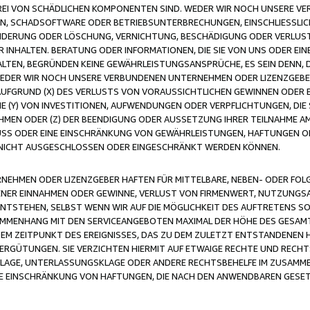
FREI VON SCHÄDLICHEN KOMPONENTEN SIND. WEDER WIR NOCH UNSERE 
VIREN, SCHADSOFTWARE ODER BETRIEBSUNTERBRECHUNGEN, EINSCHLIESSL
ÄNDERUNG ODER LÖSCHUNG, VERNICHTUNG, BESCHÄDIGUNG ODER VERLUST 
INHALTEN. BERATUNG ODER INFORMATIONEN, DIE SIE VON UNS ODER EIN
LTEN, BEGRÜNDEN KEINE GEWÄHRLEISTUNGSANSPRÜCHE, ES SEIN DENN, DI
WEDER WIR NOCH UNSERE VERBUNDENEN UNTERNEHMEN ODER LIZENZGEBE
FGRUND (X) DES VERLUSTS VON VORAUSSICHTLICHEN GEWINNEN ODER 
 (Y) VON INVESTITIONEN, AUFWENDUNGEN ODER VERPFLICHTUNGEN, DIE 
EN ODER (Z) DER BEENDIGUNG ODER AUSSETZUNG IHRER TEILNAHME A
LUSS ODER EINE EINSCHRÄNKUNG VON GEWÄHRLEISTUNGEN, HAFTUNGEN O
NICHT AUSGESCHLOSSEN ODER EINGESCHRÄNKT WERDEN KÖNNEN.
EHMEN ODER LIZENZGEBER HAFTEN FÜR MITTELBARE, NEBEN- ODER FOL
R EINNAHMEN ODER GEWINNE, VERLUST VON FIRMENWERT, NUTZUNGSAU
TSTEHEN, SELBST WENN WIR AUF DIE MÖGLICHKEIT DES AUFTRETENS S
MENHANG MIT DEN SERVICEANGEBOTEN MAXIMAL DER HÖHE DES GESAMT
M ZEITPUNKT DES EREIGNISSES, DAS ZU DEM ZULETZT ENTSTANDENEN 
ERGÜTUNGEN. SIE VERZICHTEN HIERMIT AUF ETWAIGE RECHTE UND RECHT
KLAGE, UNTERLASSUNGSKLAGE ODER ANDERE RECHTSBEHELFE IM ZUSAMME
NE EINSCHRÄNKUNG VON HAFTUNGEN, DIE NACH DEN ANWENDBAREN GESE