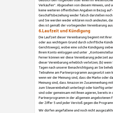
Verkäufen“. Abgesehen von diesem Hinweis, und a
keine weiteren öffentlichen Angaben in Bezug au
Geschäftsbeziehung weder falsch darstellen noch a
und Sie werden weder erklären noch andeuten, dass
dies ist gemäß der vorliegenden Vereinbarung ausd
6.Laufzeit und Kündigung
Die Laufzeit dieser Vereinbarung beginnt mit Ihre
oder aus wichtigem Grund durch schriftliche Kündi
Gerichtswegs), wobei eine solche Kündigung siebe
Ihrem Konto einloggen und unter „Kontoeinstellu
Ferner können wir diese Vereinbarung jederzeit aus
dieser Vereinbarung erheblich verletzen; (b) wenn
Tagen nach unserer Benachrichtigung an Sie behe
Teilnahme am Partnerprogramm ausgesetzt sein kö
wenn wir der Meinung sind, dass die Marke oder 
Meinung sind, dass Amazon im Zusammenhang mit d
zum Steuereinbehalt unterliegt oder künftig unter
sind oder gemeinsam mit Ihnen agieren, bereits in
Partnerprogramm in der allgemein angebotenen Fo
der Ziffer 5 und jeder Verstoß gegen die Programm
Wir dürfen angefallene und noch nicht ausgezahlt