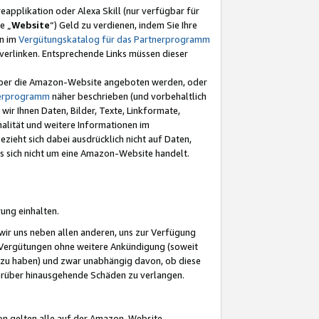
eapplikation oder Alexa Skill (nur verfügbar für
e „
Website
“) Geld zu verdienen, indem Sie Ihre
en im
Vergütungskatalog für das Partnerprogramm
t) verlinken. Entsprechende Links müssen dieser
e über die Amazon-Website angeboten werden, oder
nerprogramm
näher beschrieben (und vorbehaltlich
ir Ihnen Daten, Bilder, Texte, Linkformate,
alität und weitere Informationen im
zieht sich dabei ausdrücklich nicht auf Daten,
es sich nicht um eine Amazon-Website handelt.
rung einhalten.
ir uns neben allen anderen, uns zur Verfügung
n Vergütungen ohne weitere Ankündigung (soweit
 zu haben) und zwar unabhängig davon, ob diese
darüber hinausgehende Schäden zu verlangen.
on gelten alle auf der Amazon-Website