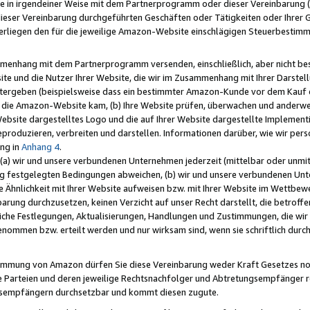
e in irgendeiner Weise mit dem Partnerprogramm oder dieser Vereinbarung (ei
ieser Vereinbarung durchgeführten Geschäften oder Tätigkeiten oder Ihrer 
liegen den für die jeweilige Amazon-Website einschlägigen Steuerbestim
mmenhang mit dem Partnerprogramm versenden, einschließlich, aber nicht be
site und die Nutzer Ihrer Website, die wir im Zusammenhang mit Ihrer Darst
itergeben (beispielsweise dass ein bestimmter Amazon-Kunde vor dem Kauf
uf die Amazon-Website kam, (b) Ihre Website prüfen, überwachen und anderwei
r Website dargestelltes Logo und die auf Ihrer Website dargestellte Impleme
reproduzieren, verbreiten und darstellen. Informationen darüber, wie wir per
ng in
Anhang 4
.
 (a) wir und unsere verbundenen Unternehmen jederzeit (mittelbar oder unmit
ng festgelegten Bedingungen abweichen, (b) wir und unsere verbundenen Unte
 Ähnlichkeit mit Ihrer Website aufweisen bzw. mit Ihrer Website im Wettbewer
barung durchzusetzen, keinen Verzicht auf unser Recht darstellt, die betrof
liche Festlegungen, Aktualisierungen, Handlungen und Zustimmungen, die wi
enommen bzw. erteilt werden und nur wirksam sind, wenn sie schriftlich dur
stimmung von Amazon dürfen Sie diese Vereinbarung weder Kraft Gesetzes no
die Parteien und deren jeweilige Rechtsnachfolger und Abtretungsempfänger 
ngsempfängern durchsetzbar und kommt diesen zugute.