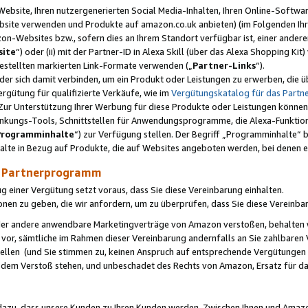
ebsite, Ihren nutzergenerierten Social Media-Inhalten, Ihren Online-Softwar
ebsite verwenden und Produkte auf amazon.co.uk anbieten) (im Folgenden Ihr
-Websites bzw., sofern dies an Ihrem Standort verfügbar ist, einer ander
ite
“) oder (ii) mit der Partner-ID in Alexa Skill (über das Alexa Shopping Ki
estellten markierten Link-Formate verwenden („
Partner-Links
“).
oder sich damit verbinden, um ein Produkt oder Leistungen zu erwerben, di
gütung für qualifizierte Verkäufe, wie im
Vergütungskatalog für das Part
Zur Unterstützung Ihrer Werbung für diese Produkte oder Leistungen können w
linkungs-Tools, Schnittstellen für Anwendungsprogramme, die Alexa-Funktion
Programminhalte
“) zur Verfügung stellen. Der Begriff „Programminhalte“ be
halte in Bezug auf Produkte, die auf Websites angeboten werden, bei denen 
as Partnerprogramm
einer Vergütung setzt voraus, dass Sie diese Vereinbarung einhalten.
ionen zu geben, die wir anfordern, um zu überprüfen, dass Sie diese Vereinba
oder andere anwendbare Marketingverträge von Amazon verstoßen, behalten w
 vor, sämtliche im Rahmen dieser Vereinbarung andernfalls an Sie zahlbare
tellen (und Sie stimmen zu, keinen Anspruch auf entsprechende Vergütungen
 dem Verstoß stehen, und unbeschadet des Rechts von Amazon, Ersatz für 
azu, dass unsere Kunden zu Ihren Kunden werden. Zwischen Ihnen und Amaz