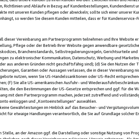
, Richtlinien und Abläufe in Bezug auf Kundenbestellungen, Kundendienst 
kte mit unseren Kunden pflegen oder abwickeln; sollte sich einer unserer Ku
nhängt, so werden Sie diesem Kunden mitteilen, dass er für Kundenservic
emäß dieser Vereinbarung am Partnerprogramm teilnehmen und Ihre Website er
ellung, Pflege oder der Betrieb Ihrer Website gegen anwendbare gesetzlich
skodizes, Branchenstandards, Selbstregulierungsregeln, Gerichtsurteile und 
ngen zu elektronischer Kommunikation, Datenschutz, Werbung und Marketing)
 oder aus anderen Gründen nicht geschäftsfähig sind); (d) Sie den Nutzen de
cherungen, Garantien oder Aussagen verlassen, die in dieser Vereinbarung nich
gebote nutzen, wenn Sie US-Handelssanktionen oder US-Recht entsprechen
men; (f) Sie alle US-amerikanischen Ausfuhr- und Wiederausfuhrbeschränkun
ten, die den Bestimmungen der US-Gesetze entsprechen und ggf. für die Wa
hang mit dem Partnerprogramm machen, jederzeit zutreffend und vollständig 
 Konto einloggen und „Kontoeinstellungen“ auswählen.
keine Gewährleistungen im Hinblick auf das Besucher- und Vergütungsvolu
icht für etwaige Handlungen verantwortlich, die Sie auf Grundlage solcher
en Stelle, an der Amazon ggf. die Darstellung oder sonstige Nutzung von Pr
 ähnlichen, nach dieser Vereinbarung zulässigen, Hinweis anbringen: „Als Ama