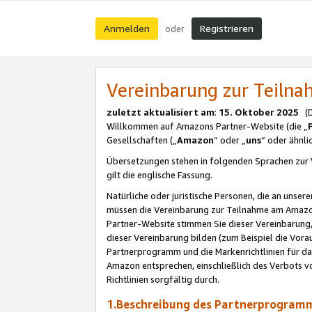
Anmelden
Registrieren
oder
Vereinbarung zur Teil
zuletzt aktualisiert am
:
15. Oktober 2025
(De
Willkommen auf Amazons Partner-Website (die „
Gesellschaften („
Amazon
“ oder „
uns
“ oder ähnl
Übersetzungen stehen in folgenden Sprachen zur 
gilt die englische Fassung.
Natürliche oder juristische Personen, die an uns
müssen die Vereinbarung zur Teilnahme am Amaz
Partner-Website stimmen Sie dieser Vereinbarung,
dieser Vereinbarung bilden (zum Beispiel die Vo
Partnerprogramm und die Markenrichtlinien für da
Amazon entsprechen, einschließlich des Verbots vo
Richtlinien sorgfältig durch.
1.Beschreibung des Partnerprogra