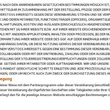
 NACH DEN ANWENDBAREN GESETZLICHEN BESTIMMUNGEN MÖGLICH IST, S
MITTELBAR IM ZUSAMMENHANG MIT DER ERSTELLUNG, PFLEGE ODER DEM BE
ERSTOSS IHRERSEITS GEGEN DIESE VEREINBARUNG STEHEN UND SIE VERP
UND DEREN MITARBEITER, FUNKTIONSTRÄGER (OFFICERS), ORGANMITGLI
N, HAFTUNGEN, KOSTEN UND AUSLAGEN (EINSCHLIESSLICH ANGEMESSENE
HEN MIT (A) IHRER WEBSITE BZW. AUF IHRER WEBSITE ERSCHEINENDEM M
LS MIT ANDEREN APPLIKATIONEN, INHALTEN ODER PROZESSEN, (B) DER 
RMARKTUNG IHRER WEBSITE ODER DES GGF. AUF ODER INNERHALB IHRER W
ABHÄNGIG DAVON, OB DIESE NUTZUNG GEMÄSS DIESER VEREINBARUNG B
EINEM VERSTOSS IHRERSEITS GEGEN EINE BESTIMMUNG DIESER VEREINBARU
D ZOLLABGABEN ODER MIT DER EINTREIBUNG, ZAHLUNG ODER DEM AUSBLEI
FÜLLUNG DER STEUERREGISTRIERUNGSVERPFLICHTUNGEN ODER ZOLLVERPF
W. SEITENS IHRER MITARBEITER ODER AUFTRAGNEHMER. WIR UND UNSERE
ES MANDAT GERICHTLICHE SCHRITTE EINLEITEN UND JEDE PROZESSUALE 
GEN, ODER UM RECHTE AUCH ZUM ZWECK DER DURCHSETZUNG DIESES AR
ilegung
endeiner Weise mit dem Partnerprogramm oder dieser Vereinbarung (einschließl
ieser Vereinbarung durchgeführten Geschäften oder Tätigkeiten oder Ihrer 
iegt den für die jeweilige Amazon-Website einschlägigen Bestimmungen z