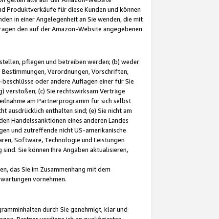
und Produktverkäufe für diese Kunden und können
nden in einer Angelegenheit an Sie wenden, die mit
e-Fragen den auf der Amazon-Website angegebenen
stellen, pflegen und betreiben werden; (b) weder
e Bestimmungen, Verordnungen, Vorschriften,
-beschlüsse oder andere Auflagen einer für Sie
 verstoßen; (c) Sie rechtswirksam Verträge
r Teilnahme am Partnerprogramm für sich selbst
t ausdrücklich enthalten sind; (e) Sie nicht am
den Handelssanktionen eines anderen Landes
gen und zutreffende nicht US-amerikanische
ren, Software, Technologie und Leistungen
sind. Sie können Ihre Angaben aktualisieren,
men, das Sie im Zusammenhang mit dem
 Erwartungen vornehmen.
ogramminhalten durch Sie genehmigt, klar und
zon-Partner verdiene ich an qualifizierten