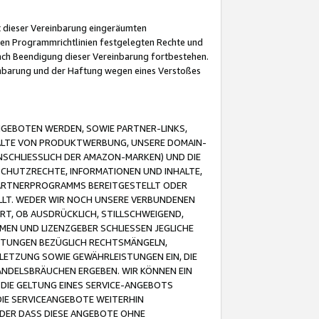
it dieser Vereinbarung eingeräumten
 den Programmrichtlinien festgelegten Rechte und
 nach Beendigung dieser Vereinbarung fortbestehen.
einbarung und der Haftung wegen eines Verstoßes
GEBOTEN WERDEN, SOWIE PARTNER-LINKS,
ALTE VON PRODUKTWERBUNG, UNSERE DOMAIN-
SCHLIESSLICH DER AMAZON-MARKEN) UND DIE
SCHUTZRECHTE, INFORMATIONEN UND INHALTE,
PARTNERPROGRAMMS BEREITGESTELLT ODER
ELLT. WEDER WIR NOCH UNSERE VERBUNDENEN
T, OB AUSDRÜCKLICH, STILLSCHWEIGEND,
MEN UND LIZENZGEBER SCHLIESSEN JEGLICHE
ISTUNGEN BEZÜGLICH RECHTSMÄNGELN,
LETZUNG SOWIE GEWÄHRLEISTUNGEN EIN, DIE
ANDELSBRÄUCHEN ERGEBEN. WIR KÖNNEN EIN
 DIE GELTUNG EINES SERVICE-ANGEBOTS
IE SERVICEANGEBOTE WEITERHIN
ODER DASS DIESE ANGEBOTE OHNE