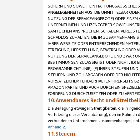
SOFERN UND SOWEIT EIN HAFTUNGSAUSSCHLUSS
ANGELEGENHEITEN AUS, DIE UNMITTELBAR ODER 
NUTZUNG DER SERVICEANGEBOTE) ODER EINEM V
UNTERNEHMEN UND LIZENZGEBER SOWIE UNSERE 
SÄMTLICHEN ANSPRÜCHEN, SCHÄDEN, VERLUSTE
SCHADLOS ZUHALTEN, DIE IM ZUSAMMENHANG STE
IHRER WEBSITE ODER ENTSPRECHENDEN MATERIA
FERTIGUNG, HERSTELLUNG, BEWERBUNG ODER VE
NUTZUNG DER SERVICEANGEBOTE UND ZWAR UN
BESTIMMUNGEN ZULÄSSIG IST ODER NICHT, (D) 
PROGRAMMRICHTLINIE), (E) IHREN STEUERN UN
STEUERN UND ZOLLABGABEN ODER DER NICHTER
VORSÄTZLICHEM FEHLVERHALTEN IHRERSEITS BZ
AMAZON PARTEI UND AUCH DURCH EIN SPEZIELL
FORDERUNG DURCHZUSETZEN ODER ZU VERTEIDI
10.Anwendbares Recht und Streitbe
Die Beilegung etwaiger Streitigkeiten, die in irg
Verletzung dieser Vereinbarung), den im Rahmen d
verbundenen Unternehmen zusammenhängen, unterl
Anhang 2
.
11.Steuern