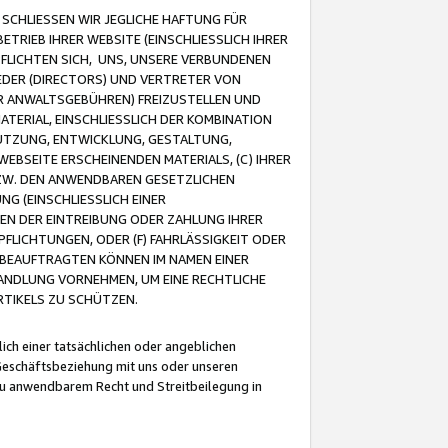
CHLIESSEN WIR JEGLICHE HAFTUNG FÜR
TRIEB IHRER WEBSITE (EINSCHLIESSLICH IHRER
FLICHTEN SICH, UNS, UNSERE VERBUNDENEN
EDER (DIRECTORS) UND VERTRETER VON
R ANWALTSGEBÜHREN) FREIZUSTELLEN UND
ATERIAL, EINSCHLIESSLICH DER KOMBINATION
NUTZUNG, ENTWICKLUNG, GESTALTUNG,
EBSEITE ERSCHEINENDEN MATERIALS, (C) IHRER
ZW. DEN ANWENDBAREN GESETZLICHEN
NG (EINSCHLIESSLICH EINER
BEN DER EINTREIBUNG ODER ZAHLUNG IHRER
LICHTUNGEN, ODER (F) FAHRLÄSSIGKEIT ODER
 BEAUFTRAGTEN KÖNNEN IM NAMEN EINER
HANDLUNG VORNEHMEN, UM EINE RECHTLICHE
TIKELS ZU SCHÜTZEN.
ich einer tatsächlichen oder angeblichen
Geschäftsbeziehung mit uns oder unseren
u anwendbarem Recht und Streitbeilegung in