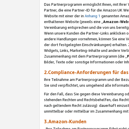
Das Partnerprogramm ermöglicht Ihnen, mit Ihrer W
Partner, die eine Partner-ID für die Amazon UK W
Website mit einer der in
Anhang 1
genannten Amazon
enthaltenen Website (jeweils eine „
Amazon-Webs
Vereinbarung entsprechen und die von uns bereitg
Wenn unsere Kunden die Partner-Links anklicken 
andere Handlungen vornehmen, können Sie eine Ver
der dort festgelegten Einschränkungen) erhalten. 
Widgets, Links, Marketing-Inhalte und andere Ver
Zusammenhang mit dem Partnerprogramm (die „
Bilder, Texte oder sonstige Informationen oder In
2.Compliance-Anforderungen für d
Ihre Teilnahme am Partnerprogramm und der Bezug 
Sie sind verpflichtet, uns umgehend alle Informat
Für den Fall, dass Sie gegen diese Vereinbarung 
stehenden Rechten und Rechtsbehelfen, das Recht
nach geltendem Recht zulässig) dauerhaft einzus
unmittelbar oder mittelbar im Zusammenhang mit
3.Amazon-Kunden
Ihre Teilnahme am Partnerprogramm führt nicht d