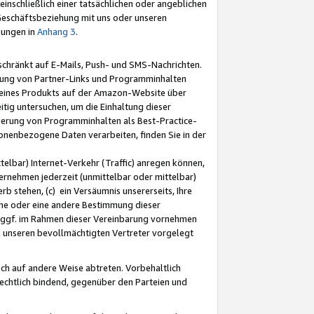
nschließlich einer tatsächlichen oder angeblichen
Geschäftsbeziehung mit uns oder unseren
mungen in
Anhang 3
.
schränkt auf E-Mails, Push- und SMS-Nachrichten.
ellung von Partner-Links und Programminhalten
 eines Produkts auf der Amazon-Website über
tig untersuchen, um die Einhaltung dieser
ntierung von Programminhalten als Best-Practice-
sonenbezogene Daten verarbeiten, finden Sie in der
telbar) Internet-Verkehr (Traffic) anregen können,
rnehmen jederzeit (unmittelbar oder mittelbar)
b stehen, (c) ein Versäumnis unsererseits, Ihre
fene oder eine andere Bestimmung dieser
r ggf. im Rahmen dieser Vereinbarung vornehmen
ch unseren bevollmächtigten Vertreter vorgelegt
ch auf andere Weise abtreten. Vorbehaltlich
rechtlich bindend, gegenüber den Parteien und