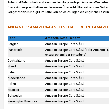
Anhang 4Datenschutzerklärungen für die jeweiligen Amazon-Websites
Diese Anhänge enthalten zur besseren Übersicht Übersetzungen. Sofe
vorgeschrieben ist, gilt im Falle von Abweichungen die englische Fass
ANHANG 1: AMAZON-GESELLSCHAFTEN UND AMAZO
Land
Amazon-Gesellschaft
Belgien
Amazon Europe Core S.à r.l.
Frankreich
Amazon Europe Core S.à r.l.(oder Amazon Fr
entsprechend der Mitteilung)
Deutschland
Amazon Europe Core S.à r.l.
Irland
Amazon Europe Core S.à r.l.
Italien
Amazon Europe Core S.à r.l.
Niederlande
Amazon Europe Core S.à r.l.
Polen
Amazon Europe Core S.à r.l.
Spanien
Amazon Europe Core S.à r.l.
Schweden
Amazon Europe Core S.à r.l.
Vereinigtes Königreich
Amazon Europe Core S.à r.l.