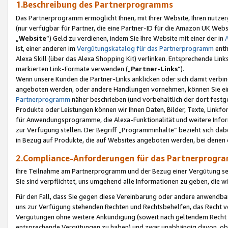
1.Beschreibung des Partnerprogramms
Das Partnerprogramm ermöglicht Ihnen, mit Ihrer Website, Ihren nutzer
(nur verfügbar für Partner, die eine Partner-ID für die Amazon UK We
„
Website
“) Geld zu verdienen, indem Sie Ihre Website mit einer der in
ist, einer anderen im
Vergütungskatalog für das Partnerprogramm
enth
Alexa Skill (über das Alexa Shopping Kit) verlinken. Entsprechende Lin
markierten Link-Formate verwenden („
Partner-Links
“).
Wenn unsere Kunden die Partner-Links anklicken oder sich damit verbi
angeboten werden, oder andere Handlungen vornehmen, können Sie eine
Partnerprogramm
näher beschrieben (und vorbehaltlich der dort festg
Produkte oder Leistungen können wir Ihnen Daten, Bilder, Texte, Linkfo
für Anwendungsprogramme, die Alexa-Funktionalität und weitere Inf
zur Verfügung stellen. Der Begriff „Programminhalte“ bezieht sich dabe
in Bezug auf Produkte, die auf Websites angeboten werden, bei denen 
2.Compliance-Anforderungen für das Partnerprog
Ihre Teilnahme am Partnerprogramm und der Bezug einer Vergütung setz
Sie sind verpflichtet, uns umgehend alle Informationen zu geben, die w
Für den Fall, dass Sie gegen diese Vereinbarung oder andere anwendba
uns zur Verfügung stehenden Rechten und Rechtsbehelfen, das Recht vo
Vergütungen ohne weitere Ankündigung (soweit nach geltendem Recht z
entsprechende Vergütungen zu haben) und zwar unabhängig davon, ob 