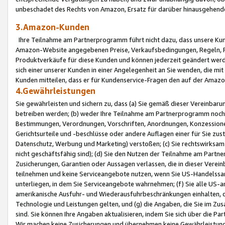
unbeschadet des Rechts von Amazon, Ersatz für darüber hinausgehen
3.Amazon-Kunden
Ihre Teilnahme am Partnerprogramm führt nicht dazu, dass unsere Kun
Amazon-Website angegebenen Preise, Verkaufsbedingungen, Regeln, Ri
Produktverkäufe für diese Kunden und können jederzeit geändert werde
sich einer unserer Kunden in einer Angelegenheit an Sie wenden, die 
Kunden mitteilen, dass er für Kundenservice-Fragen den auf der Ama
4.Gewährleistungen
Sie gewährleisten und sichern zu, dass (a) Sie gemäß dieser Vereinba
betreiben werden; (b) weder Ihre Teilnahme am Partnerprogramm noch d
Bestimmungen, Verordnungen, Vorschriften, Anordnungen, Konzessionen,
Gerichtsurteile und -beschlüsse oder andere Auflagen einer für Sie zu
Datenschutz, Werbung und Marketing) verstoßen; (c) Sie rechtswirksam 
nicht geschäftsfähig sind); (d) Sie den Nutzen der Teilnahme am Partne
Zusicherungen, Garantien oder Aussagen verlassen, die in dieser Verein
teilnehmen und keine Serviceangebote nutzen, wenn Sie US-Handelssa
unterliegen, in dem Sie Serviceangebote wahrnehmen; (f) Sie alle US
amerikanische Ausfuhr- und Wiederausfuhrbeschränkungen einhalten, 
Technologie und Leistungen gelten, und (g) die Angaben, die Sie im 
sind. Sie können Ihre Angaben aktualisieren, indem Sie sich über die 
Wir machen keine Zusicherungen und übernehmen keine Gewährleistun