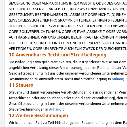
BEWERBUNG ODER VERMARKTUNG IHRER WEBSITE ODER DES GGF. AUF 
NUTZUNG DER SERVICEANGEBOTE UND ZWAR UNABHÄNGIG DAVON, O
GESETZLICHEN BESTIMMUNGEN ZULÄSSIG IST ODER NICHT, (D) EINE
(EINSCHLIESSLICH EINER PROGRAMMRICHTLINIE), (E) IHREN STEUER
DER EINTREIBUNG ODER ZAHLUNG IHRER STEUERN UND ZOLLABGAB
ODER ZOLLVERPFLICHTUNGEN, ODER (F) FAHRLÄSSIGKEIT ODER VORS
AUFTRAGNEHMER. WIR UND UNSERE BEAUFTRAGTEN KÖNNEN IM NAME
GERICHTLICHE SCHRITTE EINLEITEN UND JEDE PROZESSUALE HAND
VERTEIDIGEN, ODER UM RECHTE AUCH ZUM ZWECK DER DURCHSETZU
10.Anwendbares Recht und Streitbeilegung
Die Beilegung etwaiger Streitigkeiten, die in irgendeiner Weise mit de
angeblichen Verletzung dieser Vereinbarung), den im Rahmen dieser Ve
Geschäftsbeziehung mit uns oder unseren verbundenen Unternehmen zu
Bestimmungen zu anwendbarem Recht und Streitbeilegung in
Anhang 
11.Steuern
Steuern und damit verbundene Verpflichtungen, die in irgendeiner Wei
tatsächlichen oder angeblichen Verletzung dieser Vereinbarung), den 
Geschäftsbeziehung mit uns oder unseren verbundenen Unternehmen z
Steuerbestimmungen in
Anhang 3
.
12.Weitere Bestimmungen
Wir können von Zeit zu Zeit Mitteilungen im Zusammenhang mit dem Par