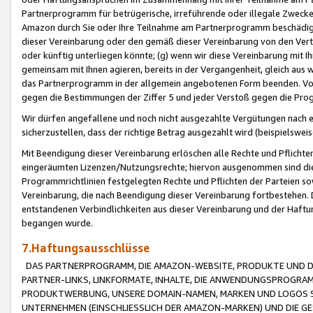
Partnerprogramm für betrügerische, irreführende oder illegale Zwecke
Amazon durch Sie oder Ihre Teilnahme am Partnerprogramm beschädig
dieser Vereinbarung oder den gemäß dieser Vereinbarung von den Vertr
oder künftig unterliegen könnte; (g) wenn wir diese Vereinbarung mit I
gemeinsam mit Ihnen agieren, bereits in der Vergangenheit, gleich aus
das Partnerprogramm in der allgemein angebotenen Form beenden. Vors
gegen die Bestimmungen der Ziffer 5 und jeder Verstoß gegen die Prog
Wir dürfen angefallene und noch nicht ausgezahlte Vergütungen nach 
sicherzustellen, dass der richtige Betrag ausgezahlt wird (beispielsw
Mit Beendigung dieser Vereinbarung erlöschen alle Rechte und Pflichte
eingeräumten Lizenzen/Nutzungsrechte; hiervon ausgenommen sind die in 
Programmrichtlinien festgelegten Rechte und Pflichten der Parteien sow
Vereinbarung, die nach Beendigung dieser Vereinbarung fortbestehen. D
entstandenen Verbindlichkeiten aus dieser Vereinbarung und der Haft
begangen wurde.
7.Haftungsausschlüsse
DAS PARTNERPROGRAMM, DIE AMAZON-WEBSITE, PRODUKTE UND DI
PARTNER-LINKS, LINKFORMATE, INHALTE, DIE ANWENDUNGSPROGR
PRODUKTWERBUNG, UNSERE DOMAIN-NAMEN, MARKEN UND LOGOS S
UNTERNEHMEN (EINSCHLIESSLICH DER AMAZON-MARKEN) UND DIE GE