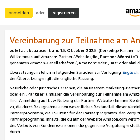
Anmelden
Registrieren
oder
Vereinbarung zur Teilnahme am 
zuletzt aktualisiert am
:
15. Oktober 2025
(Derzeitige Partner - 
Willkommen auf Amazons Partner-Website (die „
Partner-Website
“)
genannten Amazon-Gesellschaften („
Amazon
“ oder „
uns
“ oder ähnli
Übersetzungen stehen in folgenden Sprachen zur Verfügung :
Englisch
,
den Übersetzungen gilt die englische Fassung.
Natürliche oder juristische Personen, die an unserem Marketing-Partn
oder ein „
Partner
“), müssen die Vereinbarung zur Teilnahme am Ama
Ihrer Anmeldung auf bzw. Nutzung der Partner-Website stimmen Sie die
zu, die durch Bezugnahme einen wesentlichen Bestandteil dieser Verei
Partnerprogramm, die IP-Lizenz für das Partnerprogramm, den Vergütu
Partnerprogramm). Inhalte, die du auf der Website Amazon.com veröffe
des Verbots von Kundenrezensionen, die gegen eine Vergütung erstellt, 
durch.