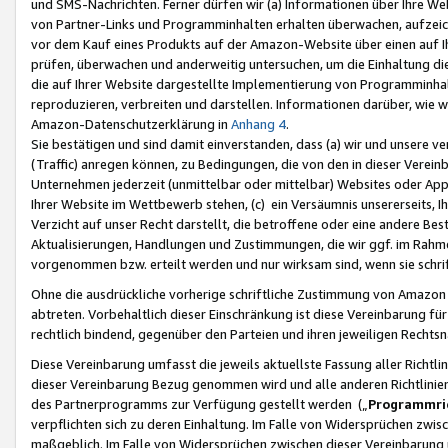
und SMS-Nachrichten. Ferner dürfen wir (a) Informationen über Ihre We
von Partner-Links und Programminhalten erhalten überwachen, aufzei
vor dem Kauf eines Produkts auf der Amazon-Website über einen auf Ih
prüfen, überwachen und anderweitig untersuchen, um die Einhaltung dies
die auf Ihrer Website dargestellte Implementierung von Programminhalt
reproduzieren, verbreiten und darstellen. Informationen darüber, wie w
Amazon-Datenschutzerklärung in
Anhang 4
.
Sie bestätigen und sind damit einverstanden, dass (a) wir und unsere 
(Traffic) anregen können, zu Bedingungen, die von den in dieser Vere
Unternehmen jederzeit (unmittelbar oder mittelbar) Websites oder Appl
Ihrer Website im Wettbewerb stehen, (c) ein Versäumnis unsererseits, I
Verzicht auf unser Recht darstellt, die betroffene oder eine andere B
Aktualisierungen, Handlungen und Zustimmungen, die wir ggf. im Rahme
vorgenommen bzw. erteilt werden und nur wirksam sind, wenn sie schri
Ohne die ausdrückliche vorherige schriftliche Zustimmung von Amazon
abtreten. Vorbehaltlich dieser Einschränkung ist diese Vereinbarung f
rechtlich bindend, gegenüber den Parteien und ihren jeweiligen Rech
Diese Vereinbarung umfasst die jeweils aktuellste Fassung aller Richtli
dieser Vereinbarung Bezug genommen wird und alle anderen Richtlinie
des Partnerprogramms zur Verfügung gestellt werden („
Programmric
verpflichten sich zu deren Einhaltung. Im Falle von Widersprüchen zwi
maßgeblich. Im Falle von Widersprüchen zwischen dieser Vereinbarun