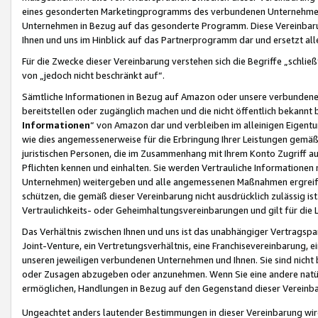
eines gesonderten Marketingprogramms des verbundenen Unternehmens
Unternehmen in Bezug auf das gesonderte Programm. Diese Vereinbarung
Ihnen und uns im Hinblick auf das Partnerprogramm dar und ersetzt al
Für die Zwecke dieser Vereinbarung verstehen sich die Begriffe „schließ
von „jedoch nicht beschränkt auf“.
Sämtliche Informationen in Bezug auf Amazon oder unsere verbunde
bereitstellen oder zugänglich machen und die nicht öffentlich bekannt bz
Informationen
“ von Amazon dar und verbleiben im alleinigen Eigent
wie dies angemessenerweise für die Erbringung Ihrer Leistungen gemäß d
juristischen Personen, die im Zusammenhang mit Ihrem Konto Zugriff au
Pflichten kennen und einhalten. Sie werden Vertrauliche Informationen 
Unternehmen) weitergeben und alle angemessenen Maßnahmen ergreifen
schützen, die gemäß dieser Vereinbarung nicht ausdrücklich zulässig is
Vertraulichkeits- oder Geheimhaltungsvereinbarungen und gilt für die
Das Verhältnis zwischen Ihnen und uns ist das unabhängiger Vertragspa
Joint-Venture, ein Vertretungsverhältnis, eine Franchisevereinbarung, 
unseren jeweiligen verbundenen Unternehmen und Ihnen. Sie sind ni
oder Zusagen abzugeben oder anzunehmen. Wenn Sie eine andere natürli
ermöglichen, Handlungen in Bezug auf den Gegenstand dieser Vereinbar
Ungeachtet anders lautender Bestimmungen in dieser Vereinbarung wird