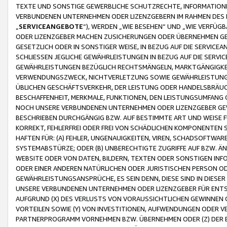
TEXTE UND SONSTIGE GEWERBLICHE SCHUTZRECHTE, INFORMATIONE
VERBUNDENEN UNTERNEHMEN ODER LIZENZGEBERN IM RAHMEN DES
„
SERVICEANGEBOTE
“), WERDEN „WIE BESEHEN“ UND „WIE VERFÜ
ODER LIZENZGEBER MACHEN ZUSICHERUNGEN ODER ÜBERNEHMEN GEW
GESETZLICH ODER IN SONSTIGER WEISE, IN BEZUG AUF DIE SERVI
SCHLIESSEN JEGLICHE GEWÄHRLEISTUNGEN IN BEZUG AUF DIE SERVI
GEWÄHRLEISTUNGEN BEZÜGLICH RECHTSMÄNGELN, MARKTGÄNGIGKEIT
VERWENDUNGSZWECK, NICHTVERLETZUNG SOWIE GEWÄHRLEISTUNGEN 
ÜBLICHEN GESCHÄFTSVERKEHR, DER LEISTUNG ODER HANDELSBRÄUCH
BESCHAFFENHEIT, MERKMALE, FUNKTIONEN, DEN LEISTUNGSUMFANG 
NOCH UNSERE VERBUNDENEN UNTERNEHMEN ODER LIZENZGEBER GEWÄ
BESCHRIEBEN DURCHGÄNGIG BZW. AUF BESTIMMTE ART UND WEISE
KORREKT, FEHLERFREI ODER FREI VON SCHÄDLICHEN KOMPONENTEN
HAFTEN FÜR: (A) FEHLER, UNGENAUIGKEITEN, VIREN, SCHADSOFTW
SYSTEMABSTÜRZE; ODER (B) UNBERECHTIGTE ZUGRIFFE AUF BZW. 
WEBSITE ODER VON DATEN, BILDERN, TEXTEN ODER SONSTIGEN INF
ODER EINER ANDEREN NATÜRLICHEN ODER JURISTISCHEN PERSON OD
GEWÄHRLEISTUNGSANSPRÜCHE, ES SEIN DENN, DIESE SIND IN DIES
UNSERE VERBUNDENEN UNTERNEHMEN ODER LIZENZGEBER FÜR EN
AUFGRUND (X) DES VERLUSTS VON VORAUSSICHTLICHEN GEWINNEN
VORTEILEN SOWIE (Y) VON INVESTITIONEN, AUFWENDUNGEN ODER VE
PARTNERPROGRAMM VORNEHMEN BZW. ÜBERNEHMEN ODER (Z) DER 