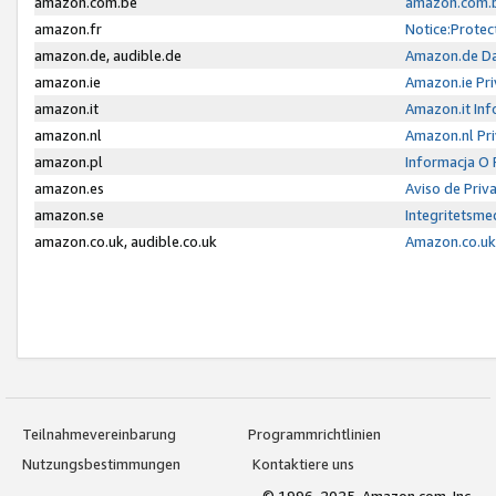
amazon.com.be
amazon.com.b
amazon.fr
Notice:Protec
amazon.de, audible.de
Amazon.de Da
amazon.ie
Amazon.ie Pri
amazon.it
Amazon.it Inf
amazon.nl
Amazon.nl Pri
amazon.pl
Informacja O
amazon.es
Aviso de Priv
amazon.se
Integritetsm
amazon.co.uk, audible.co.uk
Amazon.co.uk 
Teilnahmevereinbarung
Programmrichtlinien
Nutzungsbestimmungen
Kontaktiere uns