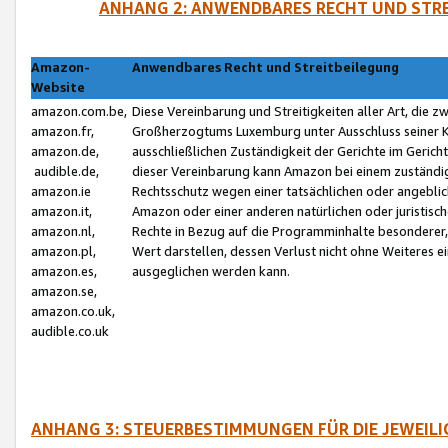
ANHANG 2: ANWENDBARES RECHT UND STRE
Amazon-
Anwendbares Recht und Streitbeilegung
Website
amazon.com.be,
Diese Vereinbarung und Streitigkeiten aller Art, die 
amazon.fr,
Großherzogtums Luxemburg unter Ausschluss seiner Kol
amazon.de,
ausschließlichen Zuständigkeit der Gerichte im Geri
audible.de,
dieser Vereinbarung kann Amazon bei einem zuständig
amazon.ie
Rechtsschutz wegen einer tatsächlichen oder angebli
amazon.it,
Amazon oder einer anderen natürlichen oder juristisc
amazon.nl,
Rechte in Bezug auf die Programminhalte besonderer,
amazon.pl,
Wert darstellen, dessen Verlust nicht ohne Weiteres e
amazon.es,
ausgeglichen werden kann.
amazon.se,
amazon.co.uk,
audible.co.uk
ANHANG 3: STEUERBESTIMMUNGEN FÜR DIE JEWEIL