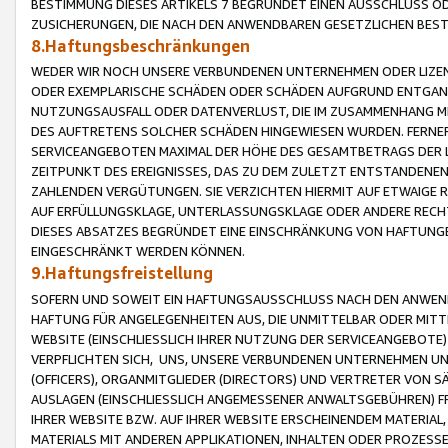
BESTIMMUNG DIESES ARTIKELS 7 BEGRÜNDET EINEN AUSSCHLUSS 
ZUSICHERUNGEN, DIE NACH DEN ANWENDBAREN GESETZLICHEN BE
8.Haftungsbeschränkungen
WEDER WIR NOCH UNSERE VERBUNDENEN UNTERNEHMEN ODER LIZEN
ODER EXEMPLARISCHE SCHÄDEN ODER SCHÄDEN AUFGRUND ENTGANG
NUTZUNGSAUSFALL ODER DATENVERLUST, DIE IM ZUSAMMENHANG MI
DES AUFTRETENS SOLCHER SCHÄDEN HINGEWIESEN WURDEN. FERN
SERVICEANGEBOTEN MAXIMAL DER HÖHE DES GESAMTBETRAGS DER 
ZEITPUNKT DES EREIGNISSES, DAS ZU DEM ZULETZT ENTSTANDENE
ZAHLENDEN VERGÜTUNGEN. SIE VERZICHTEN HIERMIT AUF ETWAIGE 
AUF ERFÜLLUNGSKLAGE, UNTERLASSUNGSKLAGE ODER ANDERE RECHT
DIESES ABSATZES BEGRÜNDET EINE EINSCHRÄNKUNG VON HAFTUNG
EINGESCHRÄNKT WERDEN KÖNNEN.
9.Haftungsfreistellung
SOFERN UND SOWEIT EIN HAFTUNGSAUSSCHLUSS NACH DEN ANWENDB
HAFTUNG FÜR ANGELEGENHEITEN AUS, DIE UNMITTELBAR ODER MITT
WEBSITE (EINSCHLIESSLICH IHRER NUTZUNG DER SERVICEANGEBOTE)
VERPFLICHTEN SICH, UNS, UNSERE VERBUNDENEN UNTERNEHMEN UN
(OFFICERS), ORGANMITGLIEDER (DIRECTORS) UND VERTRETER VON 
AUSLAGEN (EINSCHLIESSLICH ANGEMESSENER ANWALTSGEBÜHREN) FR
IHRER WEBSITE BZW. AUF IHRER WEBSITE ERSCHEINENDEM MATERIAL
MATERIALS MIT ANDEREN APPLIKATIONEN, INHALTEN ODER PROZESSE