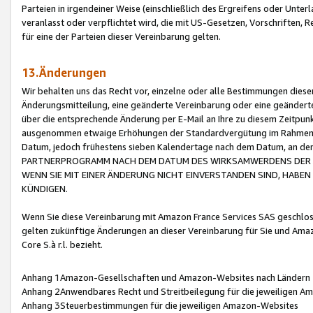
Parteien in irgendeiner Weise (einschließlich des Ergreifens oder Unt
veranlasst oder verpflichtet wird, die mit US-Gesetzen, Vorschriften,
für eine der Parteien dieser Vereinbarung gelten.
13.Änderungen
Wir behalten uns das Recht vor, einzelne oder alle Bestimmungen diese
Änderungsmitteilung, eine geänderte Vereinbarung oder eine geänderte 
über die entsprechende Änderung per E-Mail an Ihre zu diesem Zeitpun
ausgenommen etwaige Erhöhungen der Standardvergütung im Rahmen
Datum, jedoch frühestens sieben Kalendertage nach dem Datum, an de
PARTNERPROGRAMM NACH DEM DATUM DES WIRKSAMWERDENS DER Ä
WENN SIE MIT EINER ÄNDERUNG NICHT EINVERSTANDEN SIND, HABEN S
KÜNDIGEN.
Wenn Sie diese Vereinbarung mit Amazon France Services SAS geschlo
gelten zukünftige Änderungen an dieser Vereinbarung für Sie und Ama
Core S.à r.l. bezieht.
Anhang 1Amazon-Gesellschaften und Amazon-Websites nach Ländern
Anhang 2Anwendbares Recht und Streitbeilegung für die jeweiligen 
Anhang 3Steuerbestimmungen für die jeweiligen Amazon-Websites