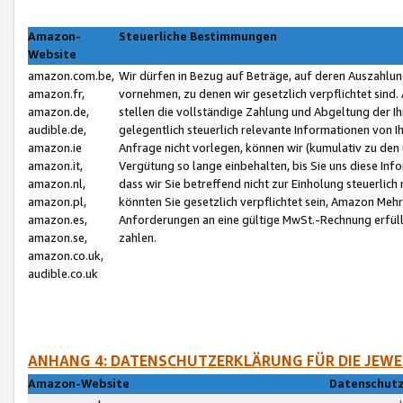
Amazon-
Steuerliche Bestimmungen
Website
amazon.com.be,
Wir dürfen in Bezug auf Beträge, auf deren Auszahlun
amazon.fr,
vornehmen, zu denen wir gesetzlich verpflichtet sind
amazon.de,
stellen die vollständige Zahlung und Abgeltung der 
audible.de,
gelegentlich steuerlich relevante Informationen von I
amazon.ie
Anfrage nicht vorlegen, können wir (kumulativ zu de
amazon.it,
Vergütung so lange einbehalten, bis Sie uns diese Inf
amazon.nl,
dass wir Sie betreffend nicht zur Einholung steuerlich 
amazon.pl,
könnten Sie gesetzlich verpflichtet sein, Amazon Meh
amazon.es,
Anforderungen an eine gültige MwSt.-Rechnung erfüllt
amazon.se,
zahlen.
amazon.co.uk,
audible.co.uk
ANHANG 4: DATENSCHUTZERKLÄRUNG FÜR DIE JEWE
Amazon-Website
Datenschutz