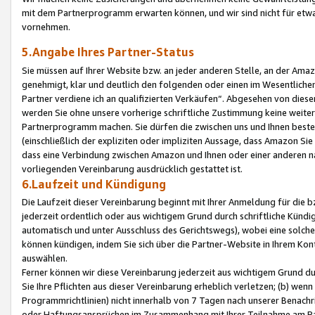
mit dem Partnerprogramm erwarten können, und wir sind nicht für etwa
vornehmen.
5.Angabe Ihres Partner-Status
Sie müssen auf Ihrer Website bzw. an jeder anderen Stelle, an der Am
genehmigt, klar und deutlich den folgenden oder einen im Wesentlichen
Partner verdiene ich an qualifizierten Verkäufen“. Abgesehen von die
werden Sie ohne unsere vorherige schriftliche Zustimmung keine weite
Partnerprogramm machen. Sie dürfen die zwischen uns und Ihnen best
(einschließlich der expliziten oder impliziten Aussage, dass Amazon Si
dass eine Verbindung zwischen Amazon und Ihnen oder einer anderen natü
vorliegenden Vereinbarung ausdrücklich gestattet ist.
6.Laufzeit und Kündigung
Die Laufzeit dieser Vereinbarung beginnt mit Ihrer Anmeldung für die 
jederzeit ordentlich oder aus wichtigem Grund durch schriftliche Kündi
automatisch und unter Ausschluss des Gerichtswegs), wobei eine solch
können kündigen, indem Sie sich über die Partner-Website in Ihrem Ko
auswählen.
Ferner können wir diese Vereinbarung jederzeit aus wichtigem Grund dur
Sie Ihre Pflichten aus dieser Vereinbarung erheblich verletzen; (b) wen
Programmrichtlinien) nicht innerhalb von 7 Tagen nach unserer Benachr
oder Haftungsansprüchen im Zusammenhang mit Ihrer Teilnahme am Pa