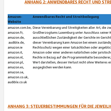
ANHANG 2: ANWENDBARES RECHT UND STRE
Amazon-
Anwendbares Recht und Streitbeilegung
Website
amazon.com.be,
Diese Vereinbarung und Streitigkeiten aller Art, die 
amazon.fr,
Großherzogtums Luxemburg unter Ausschluss seiner Kol
amazon.de,
ausschließlichen Zuständigkeit der Gerichte im Geri
audible.de,
dieser Vereinbarung kann Amazon bei einem zuständig
amazon.ie
Rechtsschutz wegen einer tatsächlichen oder angebli
amazon.it,
Amazon oder einer anderen natürlichen oder juristisc
amazon.nl,
Rechte in Bezug auf die Programminhalte besonderer,
amazon.pl,
Wert darstellen, dessen Verlust nicht ohne Weiteres e
amazon.es,
ausgeglichen werden kann.
amazon.se,
amazon.co.uk,
audible.co.uk
ANHANG 3: STEUERBESTIMMUNGEN FÜR DIE JEWEIL