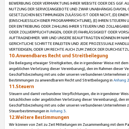
BEWERBUNG ODER VERMARKTUNG IHRER WEBSITE ODER DES GGF. AUF 
NUTZUNG DER SERVICEANGEBOTE UND ZWAR UNABHÄNGIG DAVON, O
GESETZLICHEN BESTIMMUNGEN ZULÄSSIG IST ODER NICHT, (D) EINE
(EINSCHLIESSLICH EINER PROGRAMMRICHTLINIE), (E) IHREN STEUER
DER EINTREIBUNG ODER ZAHLUNG IHRER STEUERN UND ZOLLABGAB
ODER ZOLLVERPFLICHTUNGEN, ODER (F) FAHRLÄSSIGKEIT ODER VORS
AUFTRAGNEHMER. WIR UND UNSERE BEAUFTRAGTEN KÖNNEN IM NAME
GERICHTLICHE SCHRITTE EINLEITEN UND JEDE PROZESSUALE HAND
VERTEIDIGEN, ODER UM RECHTE AUCH ZUM ZWECK DER DURCHSETZU
10.Anwendbares Recht und Streitbeilegung
Die Beilegung etwaiger Streitigkeiten, die in irgendeiner Weise mit de
angeblichen Verletzung dieser Vereinbarung), den im Rahmen dieser Ve
Geschäftsbeziehung mit uns oder unseren verbundenen Unternehmen zu
Bestimmungen zu anwendbarem Recht und Streitbeilegung in
Anhang 
11.Steuern
Steuern und damit verbundene Verpflichtungen, die in irgendeiner Wei
tatsächlichen oder angeblichen Verletzung dieser Vereinbarung), den 
Geschäftsbeziehung mit uns oder unseren verbundenen Unternehmen z
Steuerbestimmungen in
Anhang 3
.
12.Weitere Bestimmungen
Wir können von Zeit zu Zeit Mitteilungen im Zusammenhang mit dem Par