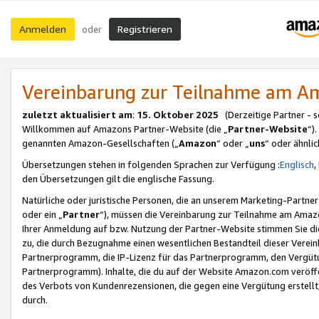
Anmelden
Registrieren
oder
Vereinbarung zur Teilnahme am 
zuletzt aktualisiert am
:
15. Oktober 2025
(Derzeitige Partner - 
Willkommen auf Amazons Partner-Website (die „
Partner-Website
“)
genannten Amazon-Gesellschaften („
Amazon
“ oder „
uns
“ oder ähnli
Übersetzungen stehen in folgenden Sprachen zur Verfügung :
Englisch
,
den Übersetzungen gilt die englische Fassung.
Natürliche oder juristische Personen, die an unserem Marketing-Partn
oder ein „
Partner
“), müssen die Vereinbarung zur Teilnahme am Ama
Ihrer Anmeldung auf bzw. Nutzung der Partner-Website stimmen Sie die
zu, die durch Bezugnahme einen wesentlichen Bestandteil dieser Verei
Partnerprogramm, die IP-Lizenz für das Partnerprogramm, den Vergütu
Partnerprogramm). Inhalte, die du auf der Website Amazon.com veröffe
des Verbots von Kundenrezensionen, die gegen eine Vergütung erstellt, 
durch.