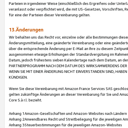
Parteien in irgendeiner Weise (einschließlich des Ergreifens oder Unt
veranlasst oder verpflichtet wird, die mit US-Gesetzen, Vorschriften,
für eine der Parteien dieser Vereinbarung gelten.
13.Änderungen
Wir behalten uns das Recht vor, einzelne oder alle Bestimmungen diese
Änderungsmitteilung, eine geänderte Vereinbarung oder eine geänderte 
über die entsprechende Änderung per E-Mail an Ihre zu diesem Zeitpun
ausgenommen etwaige Erhöhungen der Standardvergütung im Rahmen
Datum, jedoch frühestens sieben Kalendertage nach dem Datum, an de
PARTNERPROGRAMM NACH DEM DATUM DES WIRKSAMWERDENS DER Ä
WENN SIE MIT EINER ÄNDERUNG NICHT EINVERSTANDEN SIND, HABEN S
KÜNDIGEN.
Wenn Sie diese Vereinbarung mit Amazon France Services SAS geschlo
gelten zukünftige Änderungen an dieser Vereinbarung für Sie und Ama
Core S.à r.l. bezieht.
Anhang 1Amazon-Gesellschaften und Amazon-Websites nach Ländern
Anhang 2Anwendbares Recht und Streitbeilegung für die jeweiligen 
Anhang 3Steuerbestimmungen für die jeweiligen Amazon-Websites