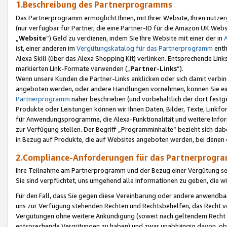
1.Beschreibung des Partnerprogramms
Das Partnerprogramm ermöglicht Ihnen, mit Ihrer Website, Ihren nutzer
(nur verfügbar für Partner, die eine Partner-ID für die Amazon UK We
„
Website
“) Geld zu verdienen, indem Sie Ihre Website mit einer der in
ist, einer anderen im
Vergütungskatalog für das Partnerprogramm
enth
Alexa Skill (über das Alexa Shopping Kit) verlinken. Entsprechende Lin
markierten Link-Formate verwenden („
Partner-Links
“).
Wenn unsere Kunden die Partner-Links anklicken oder sich damit verbi
angeboten werden, oder andere Handlungen vornehmen, können Sie eine
Partnerprogramm
näher beschrieben (und vorbehaltlich der dort festg
Produkte oder Leistungen können wir Ihnen Daten, Bilder, Texte, Linkfo
für Anwendungsprogramme, die Alexa-Funktionalität und weitere Inf
zur Verfügung stellen. Der Begriff „Programminhalte“ bezieht sich dabe
in Bezug auf Produkte, die auf Websites angeboten werden, bei denen 
2.Compliance-Anforderungen für das Partnerprog
Ihre Teilnahme am Partnerprogramm und der Bezug einer Vergütung setz
Sie sind verpflichtet, uns umgehend alle Informationen zu geben, die w
Für den Fall, dass Sie gegen diese Vereinbarung oder andere anwendba
uns zur Verfügung stehenden Rechten und Rechtsbehelfen, das Recht vo
Vergütungen ohne weitere Ankündigung (soweit nach geltendem Recht z
entsprechende Vergütungen zu haben) und zwar unabhängig davon, ob 