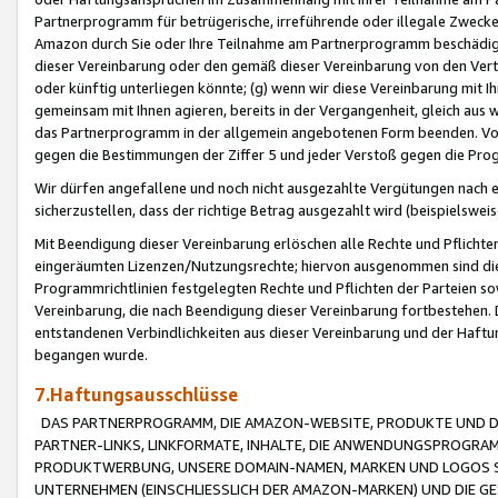
Partnerprogramm für betrügerische, irreführende oder illegale Zwecke
Amazon durch Sie oder Ihre Teilnahme am Partnerprogramm beschädig
dieser Vereinbarung oder den gemäß dieser Vereinbarung von den Vertr
oder künftig unterliegen könnte; (g) wenn wir diese Vereinbarung mit I
gemeinsam mit Ihnen agieren, bereits in der Vergangenheit, gleich aus
das Partnerprogramm in der allgemein angebotenen Form beenden. Vors
gegen die Bestimmungen der Ziffer 5 und jeder Verstoß gegen die Prog
Wir dürfen angefallene und noch nicht ausgezahlte Vergütungen nach 
sicherzustellen, dass der richtige Betrag ausgezahlt wird (beispielsw
Mit Beendigung dieser Vereinbarung erlöschen alle Rechte und Pflichte
eingeräumten Lizenzen/Nutzungsrechte; hiervon ausgenommen sind die in 
Programmrichtlinien festgelegten Rechte und Pflichten der Parteien sow
Vereinbarung, die nach Beendigung dieser Vereinbarung fortbestehen. D
entstandenen Verbindlichkeiten aus dieser Vereinbarung und der Haft
begangen wurde.
7.Haftungsausschlüsse
DAS PARTNERPROGRAMM, DIE AMAZON-WEBSITE, PRODUKTE UND DI
PARTNER-LINKS, LINKFORMATE, INHALTE, DIE ANWENDUNGSPROGR
PRODUKTWERBUNG, UNSERE DOMAIN-NAMEN, MARKEN UND LOGOS S
UNTERNEHMEN (EINSCHLIESSLICH DER AMAZON-MARKEN) UND DIE GE