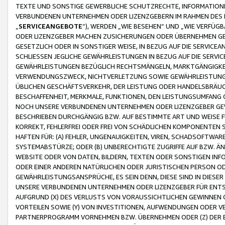
TEXTE UND SONSTIGE GEWERBLICHE SCHUTZRECHTE, INFORMATIONE
VERBUNDENEN UNTERNEHMEN ODER LIZENZGEBERN IM RAHMEN DES
„
SERVICEANGEBOTE
“), WERDEN „WIE BESEHEN“ UND „WIE VERFÜ
ODER LIZENZGEBER MACHEN ZUSICHERUNGEN ODER ÜBERNEHMEN GEW
GESETZLICH ODER IN SONSTIGER WEISE, IN BEZUG AUF DIE SERVI
SCHLIESSEN JEGLICHE GEWÄHRLEISTUNGEN IN BEZUG AUF DIE SERVI
GEWÄHRLEISTUNGEN BEZÜGLICH RECHTSMÄNGELN, MARKTGÄNGIGKEIT
VERWENDUNGSZWECK, NICHTVERLETZUNG SOWIE GEWÄHRLEISTUNGEN 
ÜBLICHEN GESCHÄFTSVERKEHR, DER LEISTUNG ODER HANDELSBRÄUCH
BESCHAFFENHEIT, MERKMALE, FUNKTIONEN, DEN LEISTUNGSUMFANG 
NOCH UNSERE VERBUNDENEN UNTERNEHMEN ODER LIZENZGEBER GEWÄ
BESCHRIEBEN DURCHGÄNGIG BZW. AUF BESTIMMTE ART UND WEISE
KORREKT, FEHLERFREI ODER FREI VON SCHÄDLICHEN KOMPONENTEN
HAFTEN FÜR: (A) FEHLER, UNGENAUIGKEITEN, VIREN, SCHADSOFTW
SYSTEMABSTÜRZE; ODER (B) UNBERECHTIGTE ZUGRIFFE AUF BZW. 
WEBSITE ODER VON DATEN, BILDERN, TEXTEN ODER SONSTIGEN INF
ODER EINER ANDEREN NATÜRLICHEN ODER JURISTISCHEN PERSON OD
GEWÄHRLEISTUNGSANSPRÜCHE, ES SEIN DENN, DIESE SIND IN DIES
UNSERE VERBUNDENEN UNTERNEHMEN ODER LIZENZGEBER FÜR EN
AUFGRUND (X) DES VERLUSTS VON VORAUSSICHTLICHEN GEWINNEN
VORTEILEN SOWIE (Y) VON INVESTITIONEN, AUFWENDUNGEN ODER VE
PARTNERPROGRAMM VORNEHMEN BZW. ÜBERNEHMEN ODER (Z) DER 