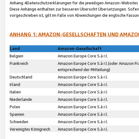
Anhang 4Datenschutzerklärungen für die jeweiligen Amazon-Websites
Diese Anhänge enthalten zur besseren Übersicht Übersetzungen. Sofe
vorgeschrieben ist, gilt im Falle von Abweichungen die englische Fass
ANHANG 1: AMAZON-GESELLSCHAFTEN UND AMAZO
Land
Amazon-Gesellschaft
Belgien
Amazon Europe Core S.à r.l.
Frankreich
Amazon Europe Core S.à r.l.(oder Amazon Fr
entsprechend der Mitteilung)
Deutschland
Amazon Europe Core S.à r.l.
Irland
Amazon Europe Core S.à r.l.
Italien
Amazon Europe Core S.à r.l.
Niederlande
Amazon Europe Core S.à r.l.
Polen
Amazon Europe Core S.à r.l.
Spanien
Amazon Europe Core S.à r.l.
Schweden
Amazon Europe Core S.à r.l.
Vereinigtes Königreich
Amazon Europe Core S.à r.l.