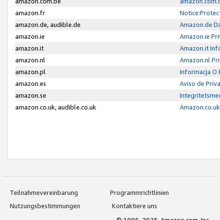
amazon.com.be
amazon.com.b
amazon.fr
Notice:Protec
amazon.de, audible.de
Amazon.de Da
amazon.ie
Amazon.ie Pri
amazon.it
Amazon.it Inf
amazon.nl
Amazon.nl Pri
amazon.pl
Informacja O
amazon.es
Aviso de Priv
amazon.se
Integritetsm
amazon.co.uk, audible.co.uk
Amazon.co.uk 
Teilnahmevereinbarung
Programmrichtlinien
Nutzungsbestimmungen
Kontaktiere uns