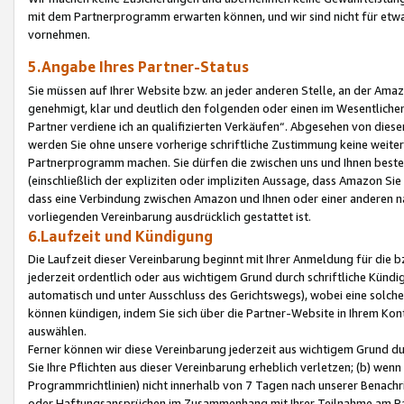
mit dem Partnerprogramm erwarten können, und wir sind nicht für etwa
vornehmen.
5.Angabe Ihres Partner-Status
Sie müssen auf Ihrer Website bzw. an jeder anderen Stelle, an der Am
genehmigt, klar und deutlich den folgenden oder einen im Wesentlichen
Partner verdiene ich an qualifizierten Verkäufen“. Abgesehen von die
werden Sie ohne unsere vorherige schriftliche Zustimmung keine weite
Partnerprogramm machen. Sie dürfen die zwischen uns und Ihnen best
(einschließlich der expliziten oder impliziten Aussage, dass Amazon Si
dass eine Verbindung zwischen Amazon und Ihnen oder einer anderen natü
vorliegenden Vereinbarung ausdrücklich gestattet ist.
6.Laufzeit und Kündigung
Die Laufzeit dieser Vereinbarung beginnt mit Ihrer Anmeldung für die 
jederzeit ordentlich oder aus wichtigem Grund durch schriftliche Kündi
automatisch und unter Ausschluss des Gerichtswegs), wobei eine solch
können kündigen, indem Sie sich über die Partner-Website in Ihrem Ko
auswählen.
Ferner können wir diese Vereinbarung jederzeit aus wichtigem Grund dur
Sie Ihre Pflichten aus dieser Vereinbarung erheblich verletzen; (b) wen
Programmrichtlinien) nicht innerhalb von 7 Tagen nach unserer Benachr
oder Haftungsansprüchen im Zusammenhang mit Ihrer Teilnahme am Pa