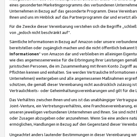
eines gesonderten Marketingprogramms des verbundenen Unternehmens
Unternehmen in Bezug auf das gesonderte Programm. Diese Vereinbarung
Ihnen und uns im Hinblick auf das Partnerprogramm dar und ersetzt al
Für die Zwecke dieser Vereinbarung verstehen sich die Begriffe „schließ
von „jedoch nicht beschränkt auf“.
Sämtliche Informationen in Bezug auf Amazon oder unsere verbunde
bereitstellen oder zugänglich machen und die nicht öffentlich bekannt bz
Informationen
“ von Amazon dar und verbleiben im alleinigen Eigent
wie dies angemessenerweise für die Erbringung Ihrer Leistungen gemäß d
juristischen Personen, die im Zusammenhang mit Ihrem Konto Zugriff au
Pflichten kennen und einhalten. Sie werden Vertrauliche Informationen 
Unternehmen) weitergeben und alle angemessenen Maßnahmen ergreifen
schützen, die gemäß dieser Vereinbarung nicht ausdrücklich zulässig is
Vertraulichkeits- oder Geheimhaltungsvereinbarungen und gilt für die
Das Verhältnis zwischen Ihnen und uns ist das unabhängiger Vertragspa
Joint-Venture, ein Vertretungsverhältnis, eine Franchisevereinbarung, 
unseren jeweiligen verbundenen Unternehmen und Ihnen. Sie sind ni
oder Zusagen abzugeben oder anzunehmen. Wenn Sie eine andere natürli
ermöglichen, Handlungen in Bezug auf den Gegenstand dieser Vereinbar
Ungeachtet anders lautender Bestimmungen in dieser Vereinbarung wird