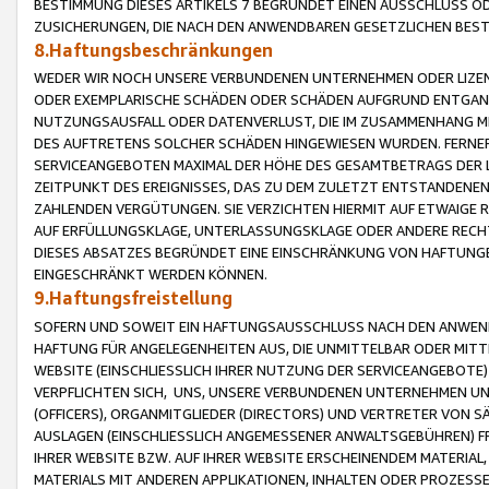
BESTIMMUNG DIESES ARTIKELS 7 BEGRÜNDET EINEN AUSSCHLUSS 
ZUSICHERUNGEN, DIE NACH DEN ANWENDBAREN GESETZLICHEN BE
8.Haftungsbeschränkungen
WEDER WIR NOCH UNSERE VERBUNDENEN UNTERNEHMEN ODER LIZEN
ODER EXEMPLARISCHE SCHÄDEN ODER SCHÄDEN AUFGRUND ENTGANG
NUTZUNGSAUSFALL ODER DATENVERLUST, DIE IM ZUSAMMENHANG MI
DES AUFTRETENS SOLCHER SCHÄDEN HINGEWIESEN WURDEN. FERN
SERVICEANGEBOTEN MAXIMAL DER HÖHE DES GESAMTBETRAGS DER 
ZEITPUNKT DES EREIGNISSES, DAS ZU DEM ZULETZT ENTSTANDENE
ZAHLENDEN VERGÜTUNGEN. SIE VERZICHTEN HIERMIT AUF ETWAIGE 
AUF ERFÜLLUNGSKLAGE, UNTERLASSUNGSKLAGE ODER ANDERE RECHT
DIESES ABSATZES BEGRÜNDET EINE EINSCHRÄNKUNG VON HAFTUNG
EINGESCHRÄNKT WERDEN KÖNNEN.
9.Haftungsfreistellung
SOFERN UND SOWEIT EIN HAFTUNGSAUSSCHLUSS NACH DEN ANWENDB
HAFTUNG FÜR ANGELEGENHEITEN AUS, DIE UNMITTELBAR ODER MITT
WEBSITE (EINSCHLIESSLICH IHRER NUTZUNG DER SERVICEANGEBOTE)
VERPFLICHTEN SICH, UNS, UNSERE VERBUNDENEN UNTERNEHMEN UN
(OFFICERS), ORGANMITGLIEDER (DIRECTORS) UND VERTRETER VON 
AUSLAGEN (EINSCHLIESSLICH ANGEMESSENER ANWALTSGEBÜHREN) FR
IHRER WEBSITE BZW. AUF IHRER WEBSITE ERSCHEINENDEM MATERIAL
MATERIALS MIT ANDEREN APPLIKATIONEN, INHALTEN ODER PROZESSE