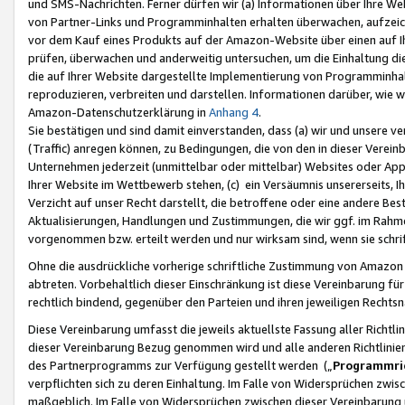
und SMS-Nachrichten. Ferner dürfen wir (a) Informationen über Ihre We
von Partner-Links und Programminhalten erhalten überwachen, aufzei
vor dem Kauf eines Produkts auf der Amazon-Website über einen auf Ih
prüfen, überwachen und anderweitig untersuchen, um die Einhaltung dies
die auf Ihrer Website dargestellte Implementierung von Programminhalt
reproduzieren, verbreiten und darstellen. Informationen darüber, wie w
Amazon-Datenschutzerklärung in
Anhang 4
.
Sie bestätigen und sind damit einverstanden, dass (a) wir und unsere 
(Traffic) anregen können, zu Bedingungen, die von den in dieser Vere
Unternehmen jederzeit (unmittelbar oder mittelbar) Websites oder Appl
Ihrer Website im Wettbewerb stehen, (c) ein Versäumnis unsererseits, I
Verzicht auf unser Recht darstellt, die betroffene oder eine andere B
Aktualisierungen, Handlungen und Zustimmungen, die wir ggf. im Rahme
vorgenommen bzw. erteilt werden und nur wirksam sind, wenn sie schri
Ohne die ausdrückliche vorherige schriftliche Zustimmung von Amazon
abtreten. Vorbehaltlich dieser Einschränkung ist diese Vereinbarung f
rechtlich bindend, gegenüber den Parteien und ihren jeweiligen Rech
Diese Vereinbarung umfasst die jeweils aktuellste Fassung aller Richtli
dieser Vereinbarung Bezug genommen wird und alle anderen Richtlinie
des Partnerprogramms zur Verfügung gestellt werden („
Programmric
verpflichten sich zu deren Einhaltung. Im Falle von Widersprüchen zwi
maßgeblich. Im Falle von Widersprüchen zwischen dieser Vereinbarun