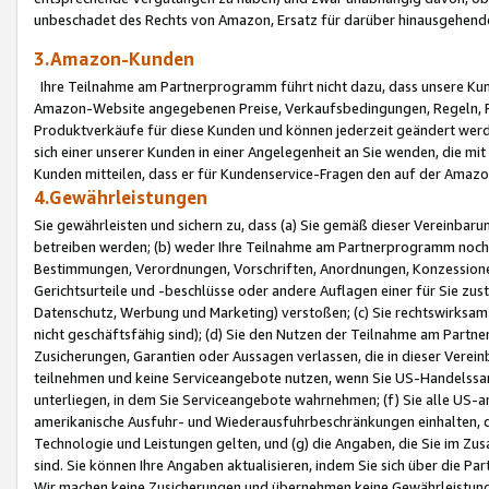
unbeschadet des Rechts von Amazon, Ersatz für darüber hinausgehen
3.Amazon-Kunden
Ihre Teilnahme am Partnerprogramm führt nicht dazu, dass unsere Kun
Amazon-Website angegebenen Preise, Verkaufsbedingungen, Regeln, Ri
Produktverkäufe für diese Kunden und können jederzeit geändert werde
sich einer unserer Kunden in einer Angelegenheit an Sie wenden, die 
Kunden mitteilen, dass er für Kundenservice-Fragen den auf der Ama
4.Gewährleistungen
Sie gewährleisten und sichern zu, dass (a) Sie gemäß dieser Vereinba
betreiben werden; (b) weder Ihre Teilnahme am Partnerprogramm noch d
Bestimmungen, Verordnungen, Vorschriften, Anordnungen, Konzessionen,
Gerichtsurteile und -beschlüsse oder andere Auflagen einer für Sie zu
Datenschutz, Werbung und Marketing) verstoßen; (c) Sie rechtswirksam 
nicht geschäftsfähig sind); (d) Sie den Nutzen der Teilnahme am Partne
Zusicherungen, Garantien oder Aussagen verlassen, die in dieser Verein
teilnehmen und keine Serviceangebote nutzen, wenn Sie US-Handelssa
unterliegen, in dem Sie Serviceangebote wahrnehmen; (f) Sie alle US
amerikanische Ausfuhr- und Wiederausfuhrbeschränkungen einhalten, 
Technologie und Leistungen gelten, und (g) die Angaben, die Sie im 
sind. Sie können Ihre Angaben aktualisieren, indem Sie sich über die 
Wir machen keine Zusicherungen und übernehmen keine Gewährleistun