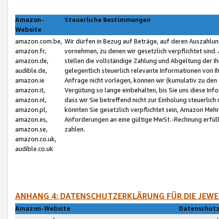
Amazon-
Steuerliche Bestimmungen
Website
amazon.com.be,
Wir dürfen in Bezug auf Beträge, auf deren Auszahlun
amazon.fr,
vornehmen, zu denen wir gesetzlich verpflichtet sind
amazon.de,
stellen die vollständige Zahlung und Abgeltung der 
audible.de,
gelegentlich steuerlich relevante Informationen von I
amazon.ie
Anfrage nicht vorlegen, können wir (kumulativ zu de
amazon.it,
Vergütung so lange einbehalten, bis Sie uns diese Inf
amazon.nl,
dass wir Sie betreffend nicht zur Einholung steuerlich 
amazon.pl,
könnten Sie gesetzlich verpflichtet sein, Amazon Meh
amazon.es,
Anforderungen an eine gültige MwSt.-Rechnung erfüllt
amazon.se,
zahlen.
amazon.co.uk,
audible.co.uk
ANHANG 4: DATENSCHUTZERKLÄRUNG FÜR DIE JEWE
Amazon-Website
Datenschutz