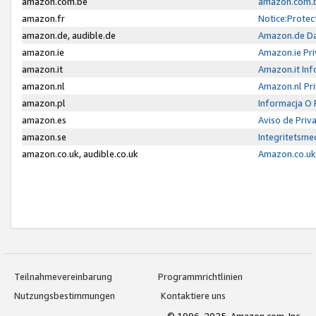
amazon.com.be
amazon.com.b
amazon.fr
Notice:Protec
amazon.de, audible.de
Amazon.de Da
amazon.ie
Amazon.ie Pri
amazon.it
Amazon.it Inf
amazon.nl
Amazon.nl Pri
amazon.pl
Informacja O
amazon.es
Aviso de Priv
amazon.se
Integritetsm
amazon.co.uk, audible.co.uk
Amazon.co.uk 
Teilnahmevereinbarung
Programmrichtlinien
Nutzungsbestimmungen
Kontaktiere uns