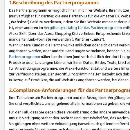
1.Beschreibung des Partnerprogramms
Das Partnerprogramm ermöglicht Ihnen, mit Ihrer Website, Ihren nutzer
(nur verfügbar für Partner, die eine Partner-ID für die Amazon UK We
„
Website
“) Geld zu verdienen, indem Sie Ihre Website mit einer der in
ist, einer anderen im
Vergütungskatalog für das Partnerprogramm
enth
Alexa Skill (über das Alexa Shopping Kit) verlinken. Entsprechende Lin
markierten Link-Formate verwenden („
Partner-Links
“).
Wenn unsere Kunden die Partner-Links anklicken oder sich damit verbi
angeboten werden, oder andere Handlungen vornehmen, können Sie eine
Partnerprogramm
näher beschrieben (und vorbehaltlich der dort festg
Produkte oder Leistungen können wir Ihnen Daten, Bilder, Texte, Linkfo
für Anwendungsprogramme, die Alexa-Funktionalität und weitere Inf
zur Verfügung stellen. Der Begriff „Programminhalte“ bezieht sich dabe
in Bezug auf Produkte, die auf Websites angeboten werden, bei denen 
2.Compliance-Anforderungen für das Partnerprog
Ihre Teilnahme am Partnerprogramm und der Bezug einer Vergütung setz
Sie sind verpflichtet, uns umgehend alle Informationen zu geben, die w
Für den Fall, dass Sie gegen diese Vereinbarung oder andere anwendba
uns zur Verfügung stehenden Rechten und Rechtsbehelfen, das Recht vo
Vergütungen ohne weitere Ankündigung (soweit nach geltendem Recht z
entsprechende Vergütungen zu haben) und zwar unabhängig davon, ob 