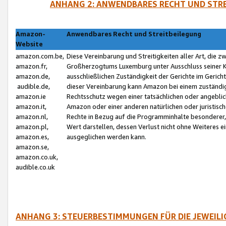
ANHANG 2: ANWENDBARES RECHT UND STRE
Amazon-
Anwendbares Recht und Streitbeilegung
Website
amazon.com.be,
Diese Vereinbarung und Streitigkeiten aller Art, die 
amazon.fr,
Großherzogtums Luxemburg unter Ausschluss seiner Kol
amazon.de,
ausschließlichen Zuständigkeit der Gerichte im Geri
audible.de,
dieser Vereinbarung kann Amazon bei einem zuständig
amazon.ie
Rechtsschutz wegen einer tatsächlichen oder angebli
amazon.it,
Amazon oder einer anderen natürlichen oder juristisc
amazon.nl,
Rechte in Bezug auf die Programminhalte besonderer,
amazon.pl,
Wert darstellen, dessen Verlust nicht ohne Weiteres e
amazon.es,
ausgeglichen werden kann.
amazon.se,
amazon.co.uk,
audible.co.uk
ANHANG 3: STEUERBESTIMMUNGEN FÜR DIE JEWEIL