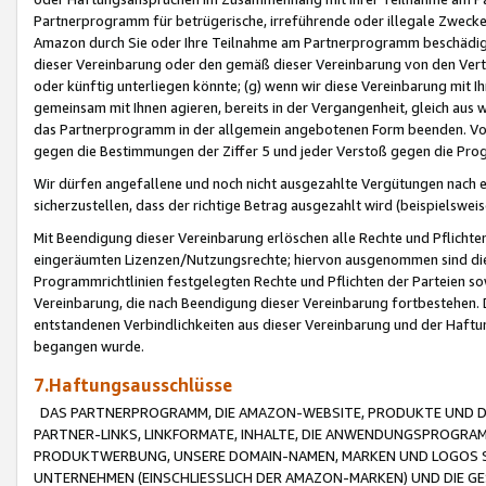
Partnerprogramm für betrügerische, irreführende oder illegale Zwecke
Amazon durch Sie oder Ihre Teilnahme am Partnerprogramm beschädig
dieser Vereinbarung oder den gemäß dieser Vereinbarung von den Vertr
oder künftig unterliegen könnte; (g) wenn wir diese Vereinbarung mit I
gemeinsam mit Ihnen agieren, bereits in der Vergangenheit, gleich aus
das Partnerprogramm in der allgemein angebotenen Form beenden. Vors
gegen die Bestimmungen der Ziffer 5 und jeder Verstoß gegen die Prog
Wir dürfen angefallene und noch nicht ausgezahlte Vergütungen nach 
sicherzustellen, dass der richtige Betrag ausgezahlt wird (beispielsw
Mit Beendigung dieser Vereinbarung erlöschen alle Rechte und Pflichte
eingeräumten Lizenzen/Nutzungsrechte; hiervon ausgenommen sind die in 
Programmrichtlinien festgelegten Rechte und Pflichten der Parteien sow
Vereinbarung, die nach Beendigung dieser Vereinbarung fortbestehen. D
entstandenen Verbindlichkeiten aus dieser Vereinbarung und der Haft
begangen wurde.
7.Haftungsausschlüsse
DAS PARTNERPROGRAMM, DIE AMAZON-WEBSITE, PRODUKTE UND DI
PARTNER-LINKS, LINKFORMATE, INHALTE, DIE ANWENDUNGSPROGR
PRODUKTWERBUNG, UNSERE DOMAIN-NAMEN, MARKEN UND LOGOS S
UNTERNEHMEN (EINSCHLIESSLICH DER AMAZON-MARKEN) UND DIE GE