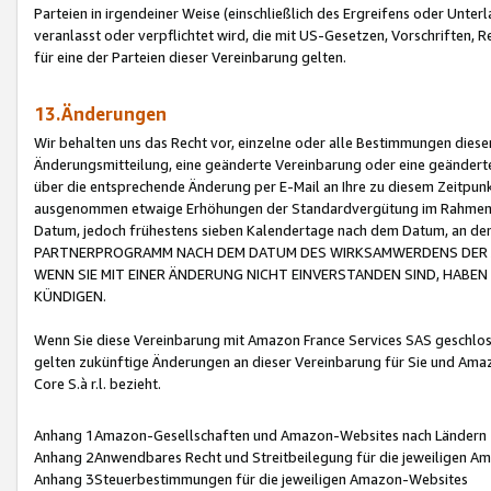
Parteien in irgendeiner Weise (einschließlich des Ergreifens oder Unt
veranlasst oder verpflichtet wird, die mit US-Gesetzen, Vorschriften,
für eine der Parteien dieser Vereinbarung gelten.
13.Änderungen
Wir behalten uns das Recht vor, einzelne oder alle Bestimmungen diese
Änderungsmitteilung, eine geänderte Vereinbarung oder eine geänderte 
über die entsprechende Änderung per E-Mail an Ihre zu diesem Zeitpun
ausgenommen etwaige Erhöhungen der Standardvergütung im Rahmen
Datum, jedoch frühestens sieben Kalendertage nach dem Datum, an de
PARTNERPROGRAMM NACH DEM DATUM DES WIRKSAMWERDENS DER Ä
WENN SIE MIT EINER ÄNDERUNG NICHT EINVERSTANDEN SIND, HABEN S
KÜNDIGEN.
Wenn Sie diese Vereinbarung mit Amazon France Services SAS geschlo
gelten zukünftige Änderungen an dieser Vereinbarung für Sie und Ama
Core S.à r.l. bezieht.
Anhang 1Amazon-Gesellschaften und Amazon-Websites nach Ländern
Anhang 2Anwendbares Recht und Streitbeilegung für die jeweiligen 
Anhang 3Steuerbestimmungen für die jeweiligen Amazon-Websites