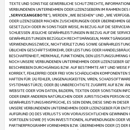
TEXTE UND SONSTIGE GEWERBLICHE SCHUTZRECHTE, INFORMATIONE
VERBUNDENEN UNTERNEHMEN ODER LIZENZGEBERN IM RAHMEN DES
„
SERVICEANGEBOTE
“), WERDEN „WIE BESEHEN“ UND „WIE VERFÜ
ODER LIZENZGEBER MACHEN ZUSICHERUNGEN ODER ÜBERNEHMEN GEW
GESETZLICH ODER IN SONSTIGER WEISE, IN BEZUG AUF DIE SERVI
SCHLIESSEN JEGLICHE GEWÄHRLEISTUNGEN IN BEZUG AUF DIE SERVI
GEWÄHRLEISTUNGEN BEZÜGLICH RECHTSMÄNGELN, MARKTGÄNGIGKEIT
VERWENDUNGSZWECK, NICHTVERLETZUNG SOWIE GEWÄHRLEISTUNGEN 
ÜBLICHEN GESCHÄFTSVERKEHR, DER LEISTUNG ODER HANDELSBRÄUCH
BESCHAFFENHEIT, MERKMALE, FUNKTIONEN, DEN LEISTUNGSUMFANG 
NOCH UNSERE VERBUNDENEN UNTERNEHMEN ODER LIZENZGEBER GEWÄ
BESCHRIEBEN DURCHGÄNGIG BZW. AUF BESTIMMTE ART UND WEISE
KORREKT, FEHLERFREI ODER FREI VON SCHÄDLICHEN KOMPONENTEN
HAFTEN FÜR: (A) FEHLER, UNGENAUIGKEITEN, VIREN, SCHADSOFTW
SYSTEMABSTÜRZE; ODER (B) UNBERECHTIGTE ZUGRIFFE AUF BZW. 
WEBSITE ODER VON DATEN, BILDERN, TEXTEN ODER SONSTIGEN INF
ODER EINER ANDEREN NATÜRLICHEN ODER JURISTISCHEN PERSON OD
GEWÄHRLEISTUNGSANSPRÜCHE, ES SEIN DENN, DIESE SIND IN DIES
UNSERE VERBUNDENEN UNTERNEHMEN ODER LIZENZGEBER FÜR EN
AUFGRUND (X) DES VERLUSTS VON VORAUSSICHTLICHEN GEWINNEN
VORTEILEN SOWIE (Y) VON INVESTITIONEN, AUFWENDUNGEN ODER VE
PARTNERPROGRAMM VORNEHMEN BZW. ÜBERNEHMEN ODER (Z) DER 