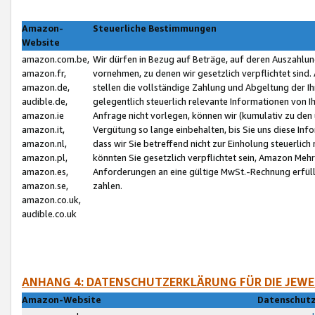
Amazon-
Steuerliche Bestimmungen
Website
amazon.com.be,
Wir dürfen in Bezug auf Beträge, auf deren Auszahlun
amazon.fr,
vornehmen, zu denen wir gesetzlich verpflichtet sind
amazon.de,
stellen die vollständige Zahlung und Abgeltung der 
audible.de,
gelegentlich steuerlich relevante Informationen von I
amazon.ie
Anfrage nicht vorlegen, können wir (kumulativ zu de
amazon.it,
Vergütung so lange einbehalten, bis Sie uns diese Inf
amazon.nl,
dass wir Sie betreffend nicht zur Einholung steuerlich 
amazon.pl,
könnten Sie gesetzlich verpflichtet sein, Amazon Meh
amazon.es,
Anforderungen an eine gültige MwSt.-Rechnung erfüllt
amazon.se,
zahlen.
amazon.co.uk,
audible.co.uk
ANHANG 4: DATENSCHUTZERKLÄRUNG FÜR DIE JEWE
Amazon-Website
Datenschutz