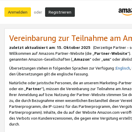
Anmelden
Registrieren
oder
Vereinbarung zur Teilnahme am 
zuletzt aktualisiert am
:
15. Oktober 2025
(Derzeitige Partner - 
Willkommen auf Amazons Partner-Website (die „
Partner-Website
“)
genannten Amazon-Gesellschaften („
Amazon
“ oder „
uns
“ oder ähnli
Übersetzungen stehen in folgenden Sprachen zur Verfügung :
Englisch
,
den Übersetzungen gilt die englische Fassung.
Natürliche oder juristische Personen, die an unserem Marketing-Partn
oder ein „
Partner
“), müssen die Vereinbarung zur Teilnahme am Ama
Ihrer Anmeldung auf bzw. Nutzung der Partner-Website stimmen Sie die
zu, die durch Bezugnahme einen wesentlichen Bestandteil dieser Verei
Partnerprogramm, die IP-Lizenz für das Partnerprogramm, den Vergütu
Partnerprogramm). Inhalte, die du auf der Website Amazon.com veröffe
des Verbots von Kundenrezensionen, die gegen eine Vergütung erstellt, 
durch.