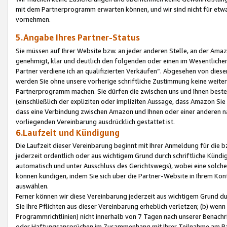
mit dem Partnerprogramm erwarten können, und wir sind nicht für etwa
vornehmen.
5.Angabe Ihres Partner-Status
Sie müssen auf Ihrer Website bzw. an jeder anderen Stelle, an der Am
genehmigt, klar und deutlich den folgenden oder einen im Wesentlichen
Partner verdiene ich an qualifizierten Verkäufen“. Abgesehen von die
werden Sie ohne unsere vorherige schriftliche Zustimmung keine weite
Partnerprogramm machen. Sie dürfen die zwischen uns und Ihnen best
(einschließlich der expliziten oder impliziten Aussage, dass Amazon Si
dass eine Verbindung zwischen Amazon und Ihnen oder einer anderen natü
vorliegenden Vereinbarung ausdrücklich gestattet ist.
6.Laufzeit und Kündigung
Die Laufzeit dieser Vereinbarung beginnt mit Ihrer Anmeldung für die 
jederzeit ordentlich oder aus wichtigem Grund durch schriftliche Kündi
automatisch und unter Ausschluss des Gerichtswegs), wobei eine solch
können kündigen, indem Sie sich über die Partner-Website in Ihrem Ko
auswählen.
Ferner können wir diese Vereinbarung jederzeit aus wichtigem Grund dur
Sie Ihre Pflichten aus dieser Vereinbarung erheblich verletzen; (b) wen
Programmrichtlinien) nicht innerhalb von 7 Tagen nach unserer Benachr
oder Haftungsansprüchen im Zusammenhang mit Ihrer Teilnahme am Pa