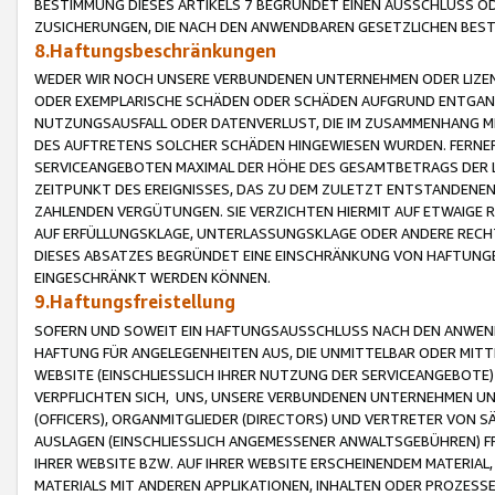
BESTIMMUNG DIESES ARTIKELS 7 BEGRÜNDET EINEN AUSSCHLUSS 
ZUSICHERUNGEN, DIE NACH DEN ANWENDBAREN GESETZLICHEN BE
8.Haftungsbeschränkungen
WEDER WIR NOCH UNSERE VERBUNDENEN UNTERNEHMEN ODER LIZEN
ODER EXEMPLARISCHE SCHÄDEN ODER SCHÄDEN AUFGRUND ENTGANG
NUTZUNGSAUSFALL ODER DATENVERLUST, DIE IM ZUSAMMENHANG MI
DES AUFTRETENS SOLCHER SCHÄDEN HINGEWIESEN WURDEN. FERN
SERVICEANGEBOTEN MAXIMAL DER HÖHE DES GESAMTBETRAGS DER 
ZEITPUNKT DES EREIGNISSES, DAS ZU DEM ZULETZT ENTSTANDENE
ZAHLENDEN VERGÜTUNGEN. SIE VERZICHTEN HIERMIT AUF ETWAIGE 
AUF ERFÜLLUNGSKLAGE, UNTERLASSUNGSKLAGE ODER ANDERE RECHT
DIESES ABSATZES BEGRÜNDET EINE EINSCHRÄNKUNG VON HAFTUNG
EINGESCHRÄNKT WERDEN KÖNNEN.
9.Haftungsfreistellung
SOFERN UND SOWEIT EIN HAFTUNGSAUSSCHLUSS NACH DEN ANWENDB
HAFTUNG FÜR ANGELEGENHEITEN AUS, DIE UNMITTELBAR ODER MITT
WEBSITE (EINSCHLIESSLICH IHRER NUTZUNG DER SERVICEANGEBOTE)
VERPFLICHTEN SICH, UNS, UNSERE VERBUNDENEN UNTERNEHMEN UN
(OFFICERS), ORGANMITGLIEDER (DIRECTORS) UND VERTRETER VON 
AUSLAGEN (EINSCHLIESSLICH ANGEMESSENER ANWALTSGEBÜHREN) FR
IHRER WEBSITE BZW. AUF IHRER WEBSITE ERSCHEINENDEM MATERIAL
MATERIALS MIT ANDEREN APPLIKATIONEN, INHALTEN ODER PROZESSE