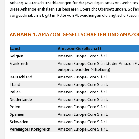
Anhang 4Datenschutzerklärungen für die jeweiligen Amazon-Websites
Diese Anhänge enthalten zur besseren Übersicht Übersetzungen. Sofe
vorgeschrieben ist, gilt im Falle von Abweichungen die englische Fass
ANHANG 1: AMAZON-GESELLSCHAFTEN UND AMAZO
Land
Amazon-Gesellschaft
Belgien
Amazon Europe Core S.à r.l.
Frankreich
Amazon Europe Core S.à r.l.(oder Amazon Fr
entsprechend der Mitteilung)
Deutschland
Amazon Europe Core S.à r.l.
Irland
Amazon Europe Core S.à r.l.
Italien
Amazon Europe Core S.à r.l.
Niederlande
Amazon Europe Core S.à r.l.
Polen
Amazon Europe Core S.à r.l.
Spanien
Amazon Europe Core S.à r.l.
Schweden
Amazon Europe Core S.à r.l.
Vereinigtes Königreich
Amazon Europe Core S.à r.l.