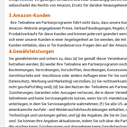
unbeschadet des Rechts von Amazon, Ersatz für darüber hinausgehen
3.Amazon-Kunden
Ihre Teilnahme am Partnerprogramm führt nicht dazu, dass unsere Kun
Amazon-Website angegebenen Preise, Verkaufsbedingungen, Regeln, Ri
Produktverkäufe für diese Kunden und können jederzeit geändert werde
sich einer unserer Kunden in einer Angelegenheit an Sie wenden, die 
Kunden mitteilen, dass er für Kundenservice-Fragen den auf der Ama
4.Gewährleistungen
Sie gewährleisten und sichern zu, dass (a) Sie gemäß dieser Vereinba
betreiben werden; (b) weder Ihre Teilnahme am Partnerprogramm noch d
Bestimmungen, Verordnungen, Vorschriften, Anordnungen, Konzessionen,
Gerichtsurteile und -beschlüsse oder andere Auflagen einer für Sie zu
Datenschutz, Werbung und Marketing) verstoßen; (c) Sie rechtswirksam 
nicht geschäftsfähig sind); (d) Sie den Nutzen der Teilnahme am Partne
Zusicherungen, Garantien oder Aussagen verlassen, die in dieser Verein
teilnehmen und keine Serviceangebote nutzen, wenn Sie US-Handelssa
unterliegen, in dem Sie Serviceangebote wahrnehmen; (f) Sie alle US
amerikanische Ausfuhr- und Wiederausfuhrbeschränkungen einhalten, 
Technologie und Leistungen gelten, und (g) die Angaben, die Sie im 
sind. Sie können Ihre Angaben aktualisieren, indem Sie sich über die 
Wir machen keine Zusicherungen und übernehmen keine Gewährleistun