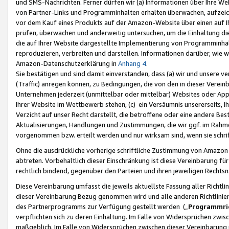
und SMS-Nachrichten. Ferner dürfen wir (a) Informationen über Ihre We
von Partner-Links und Programminhalten erhalten überwachen, aufzei
vor dem Kauf eines Produkts auf der Amazon-Website über einen auf Ih
prüfen, überwachen und anderweitig untersuchen, um die Einhaltung dies
die auf Ihrer Website dargestellte Implementierung von Programminhalt
reproduzieren, verbreiten und darstellen. Informationen darüber, wie w
Amazon-Datenschutzerklärung in
Anhang 4
.
Sie bestätigen und sind damit einverstanden, dass (a) wir und unsere 
(Traffic) anregen können, zu Bedingungen, die von den in dieser Vere
Unternehmen jederzeit (unmittelbar oder mittelbar) Websites oder Appl
Ihrer Website im Wettbewerb stehen, (c) ein Versäumnis unsererseits, I
Verzicht auf unser Recht darstellt, die betroffene oder eine andere B
Aktualisierungen, Handlungen und Zustimmungen, die wir ggf. im Rahme
vorgenommen bzw. erteilt werden und nur wirksam sind, wenn sie schri
Ohne die ausdrückliche vorherige schriftliche Zustimmung von Amazon
abtreten. Vorbehaltlich dieser Einschränkung ist diese Vereinbarung f
rechtlich bindend, gegenüber den Parteien und ihren jeweiligen Rech
Diese Vereinbarung umfasst die jeweils aktuellste Fassung aller Richtli
dieser Vereinbarung Bezug genommen wird und alle anderen Richtlinie
des Partnerprogramms zur Verfügung gestellt werden („
Programmric
verpflichten sich zu deren Einhaltung. Im Falle von Widersprüchen zwi
maßgeblich. Im Falle von Widersprüchen zwischen dieser Vereinbarun