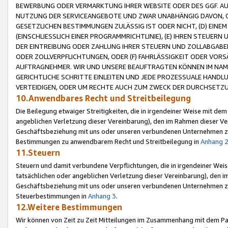
BEWERBUNG ODER VERMARKTUNG IHRER WEBSITE ODER DES GGF. AUF 
NUTZUNG DER SERVICEANGEBOTE UND ZWAR UNABHÄNGIG DAVON, O
GESETZLICHEN BESTIMMUNGEN ZULÄSSIG IST ODER NICHT, (D) EINE
(EINSCHLIESSLICH EINER PROGRAMMRICHTLINIE), (E) IHREN STEUER
DER EINTREIBUNG ODER ZAHLUNG IHRER STEUERN UND ZOLLABGAB
ODER ZOLLVERPFLICHTUNGEN, ODER (F) FAHRLÄSSIGKEIT ODER VORS
AUFTRAGNEHMER. WIR UND UNSERE BEAUFTRAGTEN KÖNNEN IM NAME
GERICHTLICHE SCHRITTE EINLEITEN UND JEDE PROZESSUALE HAND
VERTEIDIGEN, ODER UM RECHTE AUCH ZUM ZWECK DER DURCHSETZU
10.Anwendbares Recht und Streitbeilegung
Die Beilegung etwaiger Streitigkeiten, die in irgendeiner Weise mit de
angeblichen Verletzung dieser Vereinbarung), den im Rahmen dieser Ve
Geschäftsbeziehung mit uns oder unseren verbundenen Unternehmen zu
Bestimmungen zu anwendbarem Recht und Streitbeilegung in
Anhang 
11.Steuern
Steuern und damit verbundene Verpflichtungen, die in irgendeiner Wei
tatsächlichen oder angeblichen Verletzung dieser Vereinbarung), den 
Geschäftsbeziehung mit uns oder unseren verbundenen Unternehmen z
Steuerbestimmungen in
Anhang 3
.
12.Weitere Bestimmungen
Wir können von Zeit zu Zeit Mitteilungen im Zusammenhang mit dem Par