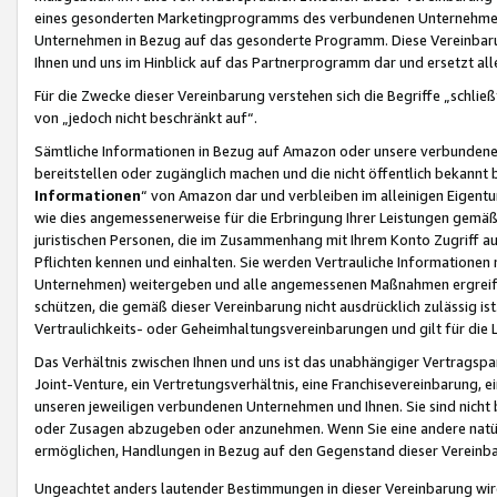
eines gesonderten Marketingprogramms des verbundenen Unternehmens
Unternehmen in Bezug auf das gesonderte Programm. Diese Vereinbarung
Ihnen und uns im Hinblick auf das Partnerprogramm dar und ersetzt al
Für die Zwecke dieser Vereinbarung verstehen sich die Begriffe „schließ
von „jedoch nicht beschränkt auf“.
Sämtliche Informationen in Bezug auf Amazon oder unsere verbunde
bereitstellen oder zugänglich machen und die nicht öffentlich bekannt bz
Informationen
“ von Amazon dar und verbleiben im alleinigen Eigent
wie dies angemessenerweise für die Erbringung Ihrer Leistungen gemäß d
juristischen Personen, die im Zusammenhang mit Ihrem Konto Zugriff au
Pflichten kennen und einhalten. Sie werden Vertrauliche Informationen 
Unternehmen) weitergeben und alle angemessenen Maßnahmen ergreifen
schützen, die gemäß dieser Vereinbarung nicht ausdrücklich zulässig is
Vertraulichkeits- oder Geheimhaltungsvereinbarungen und gilt für die
Das Verhältnis zwischen Ihnen und uns ist das unabhängiger Vertragspa
Joint-Venture, ein Vertretungsverhältnis, eine Franchisevereinbarung, 
unseren jeweiligen verbundenen Unternehmen und Ihnen. Sie sind ni
oder Zusagen abzugeben oder anzunehmen. Wenn Sie eine andere natürli
ermöglichen, Handlungen in Bezug auf den Gegenstand dieser Vereinbar
Ungeachtet anders lautender Bestimmungen in dieser Vereinbarung wird