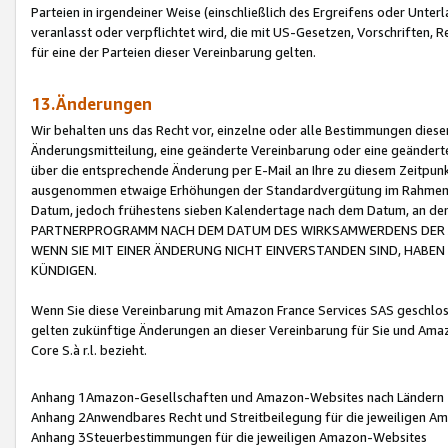
Parteien in irgendeiner Weise (einschließlich des Ergreifens oder Unt
veranlasst oder verpflichtet wird, die mit US-Gesetzen, Vorschriften,
für eine der Parteien dieser Vereinbarung gelten.
13.Änderungen
Wir behalten uns das Recht vor, einzelne oder alle Bestimmungen diese
Änderungsmitteilung, eine geänderte Vereinbarung oder eine geänderte 
über die entsprechende Änderung per E-Mail an Ihre zu diesem Zeitpun
ausgenommen etwaige Erhöhungen der Standardvergütung im Rahmen
Datum, jedoch frühestens sieben Kalendertage nach dem Datum, an de
PARTNERPROGRAMM NACH DEM DATUM DES WIRKSAMWERDENS DER Ä
WENN SIE MIT EINER ÄNDERUNG NICHT EINVERSTANDEN SIND, HABEN S
KÜNDIGEN.
Wenn Sie diese Vereinbarung mit Amazon France Services SAS geschlo
gelten zukünftige Änderungen an dieser Vereinbarung für Sie und Ama
Core S.à r.l. bezieht.
Anhang 1Amazon-Gesellschaften und Amazon-Websites nach Ländern
Anhang 2Anwendbares Recht und Streitbeilegung für die jeweiligen 
Anhang 3Steuerbestimmungen für die jeweiligen Amazon-Websites