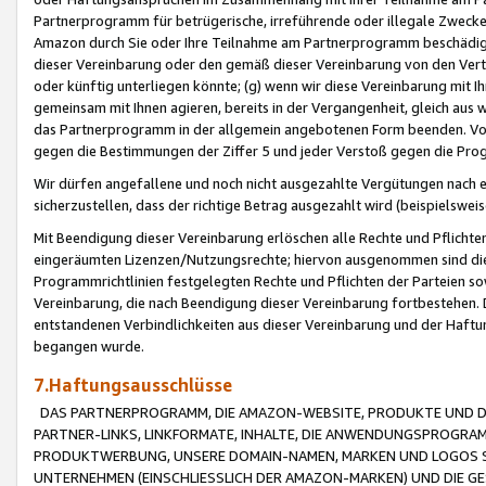
Partnerprogramm für betrügerische, irreführende oder illegale Zwecke
Amazon durch Sie oder Ihre Teilnahme am Partnerprogramm beschädig
dieser Vereinbarung oder den gemäß dieser Vereinbarung von den Vertr
oder künftig unterliegen könnte; (g) wenn wir diese Vereinbarung mit I
gemeinsam mit Ihnen agieren, bereits in der Vergangenheit, gleich aus
das Partnerprogramm in der allgemein angebotenen Form beenden. Vors
gegen die Bestimmungen der Ziffer 5 und jeder Verstoß gegen die Prog
Wir dürfen angefallene und noch nicht ausgezahlte Vergütungen nach 
sicherzustellen, dass der richtige Betrag ausgezahlt wird (beispielsw
Mit Beendigung dieser Vereinbarung erlöschen alle Rechte und Pflichte
eingeräumten Lizenzen/Nutzungsrechte; hiervon ausgenommen sind die in 
Programmrichtlinien festgelegten Rechte und Pflichten der Parteien sow
Vereinbarung, die nach Beendigung dieser Vereinbarung fortbestehen. D
entstandenen Verbindlichkeiten aus dieser Vereinbarung und der Haft
begangen wurde.
7.Haftungsausschlüsse
DAS PARTNERPROGRAMM, DIE AMAZON-WEBSITE, PRODUKTE UND DI
PARTNER-LINKS, LINKFORMATE, INHALTE, DIE ANWENDUNGSPROGR
PRODUKTWERBUNG, UNSERE DOMAIN-NAMEN, MARKEN UND LOGOS S
UNTERNEHMEN (EINSCHLIESSLICH DER AMAZON-MARKEN) UND DIE GE