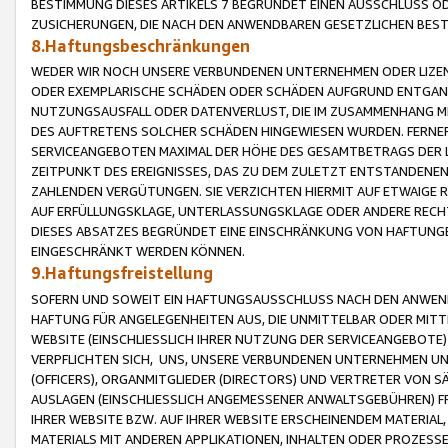
BESTIMMUNG DIESES ARTIKELS 7 BEGRÜNDET EINEN AUSSCHLUSS 
ZUSICHERUNGEN, DIE NACH DEN ANWENDBAREN GESETZLICHEN BE
8.Haftungsbeschränkungen
WEDER WIR NOCH UNSERE VERBUNDENEN UNTERNEHMEN ODER LIZEN
ODER EXEMPLARISCHE SCHÄDEN ODER SCHÄDEN AUFGRUND ENTGANG
NUTZUNGSAUSFALL ODER DATENVERLUST, DIE IM ZUSAMMENHANG MI
DES AUFTRETENS SOLCHER SCHÄDEN HINGEWIESEN WURDEN. FERN
SERVICEANGEBOTEN MAXIMAL DER HÖHE DES GESAMTBETRAGS DER 
ZEITPUNKT DES EREIGNISSES, DAS ZU DEM ZULETZT ENTSTANDENE
ZAHLENDEN VERGÜTUNGEN. SIE VERZICHTEN HIERMIT AUF ETWAIGE 
AUF ERFÜLLUNGSKLAGE, UNTERLASSUNGSKLAGE ODER ANDERE RECHT
DIESES ABSATZES BEGRÜNDET EINE EINSCHRÄNKUNG VON HAFTUNG
EINGESCHRÄNKT WERDEN KÖNNEN.
9.Haftungsfreistellung
SOFERN UND SOWEIT EIN HAFTUNGSAUSSCHLUSS NACH DEN ANWENDB
HAFTUNG FÜR ANGELEGENHEITEN AUS, DIE UNMITTELBAR ODER MITT
WEBSITE (EINSCHLIESSLICH IHRER NUTZUNG DER SERVICEANGEBOTE)
VERPFLICHTEN SICH, UNS, UNSERE VERBUNDENEN UNTERNEHMEN UN
(OFFICERS), ORGANMITGLIEDER (DIRECTORS) UND VERTRETER VON 
AUSLAGEN (EINSCHLIESSLICH ANGEMESSENER ANWALTSGEBÜHREN) FR
IHRER WEBSITE BZW. AUF IHRER WEBSITE ERSCHEINENDEM MATERIAL
MATERIALS MIT ANDEREN APPLIKATIONEN, INHALTEN ODER PROZESSE