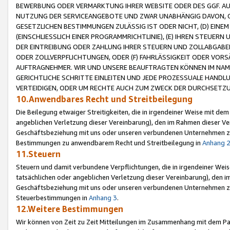
BEWERBUNG ODER VERMARKTUNG IHRER WEBSITE ODER DES GGF. AUF 
NUTZUNG DER SERVICEANGEBOTE UND ZWAR UNABHÄNGIG DAVON, O
GESETZLICHEN BESTIMMUNGEN ZULÄSSIG IST ODER NICHT, (D) EINE
(EINSCHLIESSLICH EINER PROGRAMMRICHTLINIE), (E) IHREN STEUER
DER EINTREIBUNG ODER ZAHLUNG IHRER STEUERN UND ZOLLABGAB
ODER ZOLLVERPFLICHTUNGEN, ODER (F) FAHRLÄSSIGKEIT ODER VORS
AUFTRAGNEHMER. WIR UND UNSERE BEAUFTRAGTEN KÖNNEN IM NAME
GERICHTLICHE SCHRITTE EINLEITEN UND JEDE PROZESSUALE HAND
VERTEIDIGEN, ODER UM RECHTE AUCH ZUM ZWECK DER DURCHSETZU
10.Anwendbares Recht und Streitbeilegung
Die Beilegung etwaiger Streitigkeiten, die in irgendeiner Weise mit de
angeblichen Verletzung dieser Vereinbarung), den im Rahmen dieser Ve
Geschäftsbeziehung mit uns oder unseren verbundenen Unternehmen zu
Bestimmungen zu anwendbarem Recht und Streitbeilegung in
Anhang 
11.Steuern
Steuern und damit verbundene Verpflichtungen, die in irgendeiner Wei
tatsächlichen oder angeblichen Verletzung dieser Vereinbarung), den 
Geschäftsbeziehung mit uns oder unseren verbundenen Unternehmen z
Steuerbestimmungen in
Anhang 3
.
12.Weitere Bestimmungen
Wir können von Zeit zu Zeit Mitteilungen im Zusammenhang mit dem Par