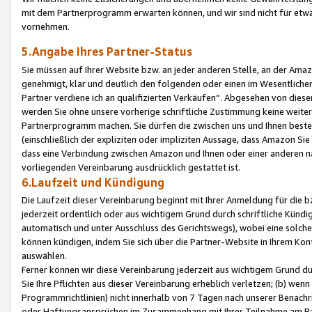
mit dem Partnerprogramm erwarten können, und wir sind nicht für etwa
vornehmen.
5.Angabe Ihres Partner-Status
Sie müssen auf Ihrer Website bzw. an jeder anderen Stelle, an der Am
genehmigt, klar und deutlich den folgenden oder einen im Wesentlichen
Partner verdiene ich an qualifizierten Verkäufen“. Abgesehen von die
werden Sie ohne unsere vorherige schriftliche Zustimmung keine weite
Partnerprogramm machen. Sie dürfen die zwischen uns und Ihnen best
(einschließlich der expliziten oder impliziten Aussage, dass Amazon Si
dass eine Verbindung zwischen Amazon und Ihnen oder einer anderen natü
vorliegenden Vereinbarung ausdrücklich gestattet ist.
6.Laufzeit und Kündigung
Die Laufzeit dieser Vereinbarung beginnt mit Ihrer Anmeldung für die 
jederzeit ordentlich oder aus wichtigem Grund durch schriftliche Kündi
automatisch und unter Ausschluss des Gerichtswegs), wobei eine solch
können kündigen, indem Sie sich über die Partner-Website in Ihrem Ko
auswählen.
Ferner können wir diese Vereinbarung jederzeit aus wichtigem Grund dur
Sie Ihre Pflichten aus dieser Vereinbarung erheblich verletzen; (b) wen
Programmrichtlinien) nicht innerhalb von 7 Tagen nach unserer Benachr
oder Haftungsansprüchen im Zusammenhang mit Ihrer Teilnahme am Pa