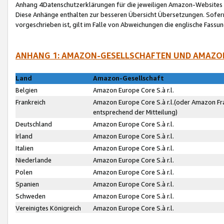
Anhang 4Datenschutzerklärungen für die jeweiligen Amazon-Websites
Diese Anhänge enthalten zur besseren Übersicht Übersetzungen. Sofe
vorgeschrieben ist, gilt im Falle von Abweichungen die englische Fass
ANHANG 1: AMAZON-GESELLSCHAFTEN UND AMAZO
Land
Amazon-Gesellschaft
Belgien
Amazon Europe Core S.à r.l.
Frankreich
Amazon Europe Core S.à r.l.(oder Amazon Fr
entsprechend der Mitteilung)
Deutschland
Amazon Europe Core S.à r.l.
Irland
Amazon Europe Core S.à r.l.
Italien
Amazon Europe Core S.à r.l.
Niederlande
Amazon Europe Core S.à r.l.
Polen
Amazon Europe Core S.à r.l.
Spanien
Amazon Europe Core S.à r.l.
Schweden
Amazon Europe Core S.à r.l.
Vereinigtes Königreich
Amazon Europe Core S.à r.l.