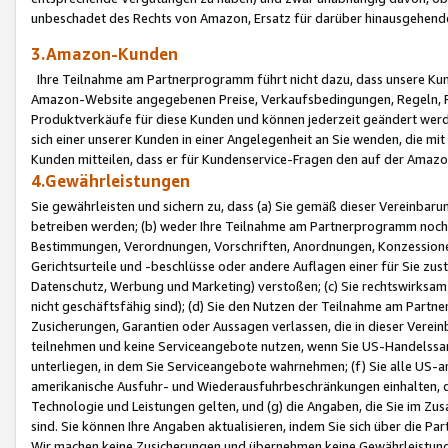
unbeschadet des Rechts von Amazon, Ersatz für darüber hinausgehen
3.Amazon-Kunden
Ihre Teilnahme am Partnerprogramm führt nicht dazu, dass unsere Kun
Amazon-Website angegebenen Preise, Verkaufsbedingungen, Regeln, Ri
Produktverkäufe für diese Kunden und können jederzeit geändert werde
sich einer unserer Kunden in einer Angelegenheit an Sie wenden, die 
Kunden mitteilen, dass er für Kundenservice-Fragen den auf der Ama
4.Gewährleistungen
Sie gewährleisten und sichern zu, dass (a) Sie gemäß dieser Vereinba
betreiben werden; (b) weder Ihre Teilnahme am Partnerprogramm noch d
Bestimmungen, Verordnungen, Vorschriften, Anordnungen, Konzessionen,
Gerichtsurteile und -beschlüsse oder andere Auflagen einer für Sie zu
Datenschutz, Werbung und Marketing) verstoßen; (c) Sie rechtswirksam 
nicht geschäftsfähig sind); (d) Sie den Nutzen der Teilnahme am Partne
Zusicherungen, Garantien oder Aussagen verlassen, die in dieser Verein
teilnehmen und keine Serviceangebote nutzen, wenn Sie US-Handelssa
unterliegen, in dem Sie Serviceangebote wahrnehmen; (f) Sie alle US
amerikanische Ausfuhr- und Wiederausfuhrbeschränkungen einhalten, 
Technologie und Leistungen gelten, und (g) die Angaben, die Sie im 
sind. Sie können Ihre Angaben aktualisieren, indem Sie sich über die 
Wir machen keine Zusicherungen und übernehmen keine Gewährleistun