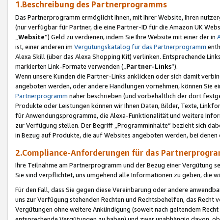
1.Beschreibung des Partnerprogramms
Das Partnerprogramm ermöglicht Ihnen, mit Ihrer Website, Ihren nutzer
(nur verfügbar für Partner, die eine Partner-ID für die Amazon UK We
„
Website
“) Geld zu verdienen, indem Sie Ihre Website mit einer der in
ist, einer anderen im
Vergütungskatalog für das Partnerprogramm
enth
Alexa Skill (über das Alexa Shopping Kit) verlinken. Entsprechende Lin
markierten Link-Formate verwenden („
Partner-Links
“).
Wenn unsere Kunden die Partner-Links anklicken oder sich damit verbi
angeboten werden, oder andere Handlungen vornehmen, können Sie eine
Partnerprogramm
näher beschrieben (und vorbehaltlich der dort festg
Produkte oder Leistungen können wir Ihnen Daten, Bilder, Texte, Linkfo
für Anwendungsprogramme, die Alexa-Funktionalität und weitere Inf
zur Verfügung stellen. Der Begriff „Programminhalte“ bezieht sich dabe
in Bezug auf Produkte, die auf Websites angeboten werden, bei denen 
2.Compliance-Anforderungen für das Partnerprog
Ihre Teilnahme am Partnerprogramm und der Bezug einer Vergütung setz
Sie sind verpflichtet, uns umgehend alle Informationen zu geben, die w
Für den Fall, dass Sie gegen diese Vereinbarung oder andere anwendba
uns zur Verfügung stehenden Rechten und Rechtsbehelfen, das Recht vo
Vergütungen ohne weitere Ankündigung (soweit nach geltendem Recht z
entsprechende Vergütungen zu haben) und zwar unabhängig davon, ob 