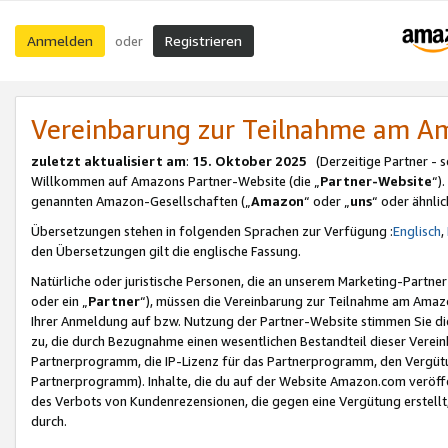
Anmelden
Registrieren
oder
Vereinbarung zur Teilnahme am 
zuletzt aktualisiert am
:
15. Oktober 2025
(Derzeitige Partner - 
Willkommen auf Amazons Partner-Website (die „
Partner-Website
“)
genannten Amazon-Gesellschaften („
Amazon
“ oder „
uns
“ oder ähnli
Übersetzungen stehen in folgenden Sprachen zur Verfügung :
Englisch
,
den Übersetzungen gilt die englische Fassung.
Natürliche oder juristische Personen, die an unserem Marketing-Partn
oder ein „
Partner
“), müssen die Vereinbarung zur Teilnahme am Ama
Ihrer Anmeldung auf bzw. Nutzung der Partner-Website stimmen Sie die
zu, die durch Bezugnahme einen wesentlichen Bestandteil dieser Verei
Partnerprogramm, die IP-Lizenz für das Partnerprogramm, den Vergütu
Partnerprogramm). Inhalte, die du auf der Website Amazon.com veröffe
des Verbots von Kundenrezensionen, die gegen eine Vergütung erstellt, 
durch.