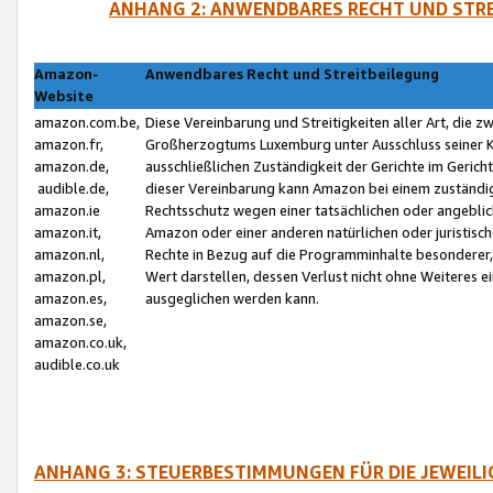
ANHANG 2: ANWENDBARES RECHT UND STRE
Amazon-
Anwendbares Recht und Streitbeilegung
Website
amazon.com.be,
Diese Vereinbarung und Streitigkeiten aller Art, die 
amazon.fr,
Großherzogtums Luxemburg unter Ausschluss seiner Kol
amazon.de,
ausschließlichen Zuständigkeit der Gerichte im Geri
audible.de,
dieser Vereinbarung kann Amazon bei einem zuständig
amazon.ie
Rechtsschutz wegen einer tatsächlichen oder angebli
amazon.it,
Amazon oder einer anderen natürlichen oder juristisc
amazon.nl,
Rechte in Bezug auf die Programminhalte besonderer,
amazon.pl,
Wert darstellen, dessen Verlust nicht ohne Weiteres e
amazon.es,
ausgeglichen werden kann.
amazon.se,
amazon.co.uk,
audible.co.uk
ANHANG 3: STEUERBESTIMMUNGEN FÜR DIE JEWEIL