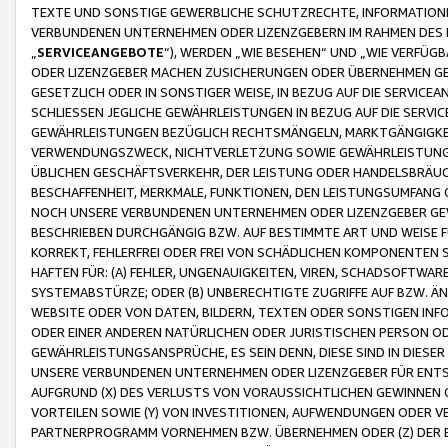
TEXTE UND SONSTIGE GEWERBLICHE SCHUTZRECHTE, INFORMATIONE
VERBUNDENEN UNTERNEHMEN ODER LIZENZGEBERN IM RAHMEN DES
„
SERVICEANGEBOTE
“), WERDEN „WIE BESEHEN“ UND „WIE VERFÜ
ODER LIZENZGEBER MACHEN ZUSICHERUNGEN ODER ÜBERNEHMEN GEW
GESETZLICH ODER IN SONSTIGER WEISE, IN BEZUG AUF DIE SERVI
SCHLIESSEN JEGLICHE GEWÄHRLEISTUNGEN IN BEZUG AUF DIE SERVI
GEWÄHRLEISTUNGEN BEZÜGLICH RECHTSMÄNGELN, MARKTGÄNGIGKEIT
VERWENDUNGSZWECK, NICHTVERLETZUNG SOWIE GEWÄHRLEISTUNGEN 
ÜBLICHEN GESCHÄFTSVERKEHR, DER LEISTUNG ODER HANDELSBRÄUCH
BESCHAFFENHEIT, MERKMALE, FUNKTIONEN, DEN LEISTUNGSUMFANG 
NOCH UNSERE VERBUNDENEN UNTERNEHMEN ODER LIZENZGEBER GEWÄ
BESCHRIEBEN DURCHGÄNGIG BZW. AUF BESTIMMTE ART UND WEISE
KORREKT, FEHLERFREI ODER FREI VON SCHÄDLICHEN KOMPONENTEN
HAFTEN FÜR: (A) FEHLER, UNGENAUIGKEITEN, VIREN, SCHADSOFTW
SYSTEMABSTÜRZE; ODER (B) UNBERECHTIGTE ZUGRIFFE AUF BZW. 
WEBSITE ODER VON DATEN, BILDERN, TEXTEN ODER SONSTIGEN INF
ODER EINER ANDEREN NATÜRLICHEN ODER JURISTISCHEN PERSON OD
GEWÄHRLEISTUNGSANSPRÜCHE, ES SEIN DENN, DIESE SIND IN DIES
UNSERE VERBUNDENEN UNTERNEHMEN ODER LIZENZGEBER FÜR EN
AUFGRUND (X) DES VERLUSTS VON VORAUSSICHTLICHEN GEWINNEN
VORTEILEN SOWIE (Y) VON INVESTITIONEN, AUFWENDUNGEN ODER VE
PARTNERPROGRAMM VORNEHMEN BZW. ÜBERNEHMEN ODER (Z) DER 