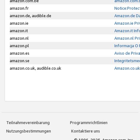
amazon.com.be
amazon.com.b
amazon.fr
Notice:Protec
amazon.de, audible.de
Amazon.de Da
amazon.ie
Amazon.ie Pri
amazon.it
Amazon.it Inf
amazon.nl
Amazon.nl Pri
amazon.pl
Informacja O
amazon.es
Aviso de Priv
amazon.se
Integritetsm
amazon.co.uk, audible.co.uk
Amazon.co.uk 
Teilnahmevereinbarung
Programmrichtlinien
Nutzungsbestimmungen
Kontaktiere uns