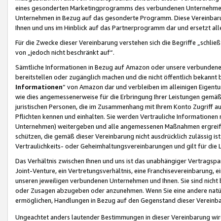
eines gesonderten Marketingprogramms des verbundenen Unternehmens
Unternehmen in Bezug auf das gesonderte Programm. Diese Vereinbarung
Ihnen und uns im Hinblick auf das Partnerprogramm dar und ersetzt al
Für die Zwecke dieser Vereinbarung verstehen sich die Begriffe „schließ
von „jedoch nicht beschränkt auf“.
Sämtliche Informationen in Bezug auf Amazon oder unsere verbunde
bereitstellen oder zugänglich machen und die nicht öffentlich bekannt bz
Informationen
“ von Amazon dar und verbleiben im alleinigen Eigent
wie dies angemessenerweise für die Erbringung Ihrer Leistungen gemäß d
juristischen Personen, die im Zusammenhang mit Ihrem Konto Zugriff au
Pflichten kennen und einhalten. Sie werden Vertrauliche Informationen 
Unternehmen) weitergeben und alle angemessenen Maßnahmen ergreifen
schützen, die gemäß dieser Vereinbarung nicht ausdrücklich zulässig is
Vertraulichkeits- oder Geheimhaltungsvereinbarungen und gilt für die
Das Verhältnis zwischen Ihnen und uns ist das unabhängiger Vertragspa
Joint-Venture, ein Vertretungsverhältnis, eine Franchisevereinbarung, 
unseren jeweiligen verbundenen Unternehmen und Ihnen. Sie sind ni
oder Zusagen abzugeben oder anzunehmen. Wenn Sie eine andere natürli
ermöglichen, Handlungen in Bezug auf den Gegenstand dieser Vereinbar
Ungeachtet anders lautender Bestimmungen in dieser Vereinbarung wird