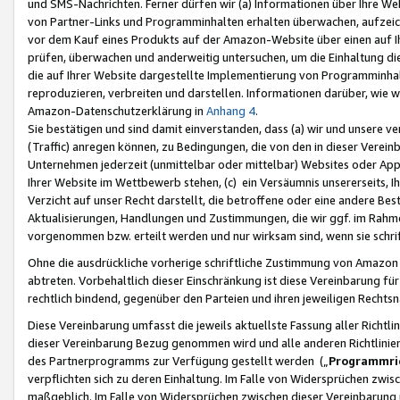
und SMS-Nachrichten. Ferner dürfen wir (a) Informationen über Ihre We
von Partner-Links und Programminhalten erhalten überwachen, aufzei
vor dem Kauf eines Produkts auf der Amazon-Website über einen auf Ih
prüfen, überwachen und anderweitig untersuchen, um die Einhaltung dies
die auf Ihrer Website dargestellte Implementierung von Programminhalt
reproduzieren, verbreiten und darstellen. Informationen darüber, wie w
Amazon-Datenschutzerklärung in
Anhang 4
.
Sie bestätigen und sind damit einverstanden, dass (a) wir und unsere 
(Traffic) anregen können, zu Bedingungen, die von den in dieser Vere
Unternehmen jederzeit (unmittelbar oder mittelbar) Websites oder Appl
Ihrer Website im Wettbewerb stehen, (c) ein Versäumnis unsererseits, I
Verzicht auf unser Recht darstellt, die betroffene oder eine andere B
Aktualisierungen, Handlungen und Zustimmungen, die wir ggf. im Rahme
vorgenommen bzw. erteilt werden und nur wirksam sind, wenn sie schri
Ohne die ausdrückliche vorherige schriftliche Zustimmung von Amazon
abtreten. Vorbehaltlich dieser Einschränkung ist diese Vereinbarung f
rechtlich bindend, gegenüber den Parteien und ihren jeweiligen Rech
Diese Vereinbarung umfasst die jeweils aktuellste Fassung aller Richtli
dieser Vereinbarung Bezug genommen wird und alle anderen Richtlinie
des Partnerprogramms zur Verfügung gestellt werden („
Programmric
verpflichten sich zu deren Einhaltung. Im Falle von Widersprüchen zwi
maßgeblich. Im Falle von Widersprüchen zwischen dieser Vereinbarun