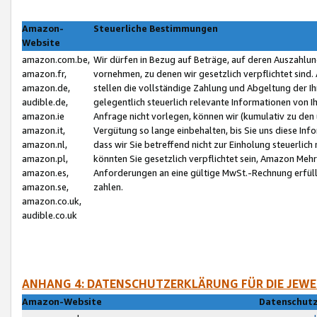
Amazon-
Steuerliche Bestimmungen
Website
amazon.com.be,
Wir dürfen in Bezug auf Beträge, auf deren Auszahlun
amazon.fr,
vornehmen, zu denen wir gesetzlich verpflichtet sind
amazon.de,
stellen die vollständige Zahlung und Abgeltung der 
audible.de,
gelegentlich steuerlich relevante Informationen von I
amazon.ie
Anfrage nicht vorlegen, können wir (kumulativ zu de
amazon.it,
Vergütung so lange einbehalten, bis Sie uns diese Inf
amazon.nl,
dass wir Sie betreffend nicht zur Einholung steuerlich 
amazon.pl,
könnten Sie gesetzlich verpflichtet sein, Amazon Meh
amazon.es,
Anforderungen an eine gültige MwSt.-Rechnung erfüllt
amazon.se,
zahlen.
amazon.co.uk,
audible.co.uk
ANHANG 4: DATENSCHUTZERKLÄRUNG FÜR DIE JEWE
Amazon-Website
Datenschutz