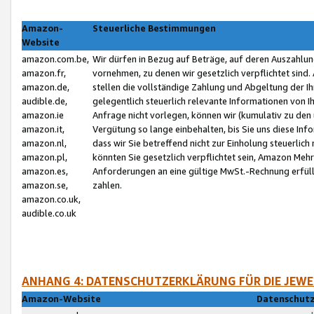
Amazon-
Steuerliche Bestimmungen
Website
amazon.com.be,
Wir dürfen in Bezug auf Beträge, auf deren Auszahlun
amazon.fr,
vornehmen, zu denen wir gesetzlich verpflichtet sind
amazon.de,
stellen die vollständige Zahlung und Abgeltung der 
audible.de,
gelegentlich steuerlich relevante Informationen von I
amazon.ie
Anfrage nicht vorlegen, können wir (kumulativ zu de
amazon.it,
Vergütung so lange einbehalten, bis Sie uns diese Inf
amazon.nl,
dass wir Sie betreffend nicht zur Einholung steuerlich 
amazon.pl,
könnten Sie gesetzlich verpflichtet sein, Amazon Meh
amazon.es,
Anforderungen an eine gültige MwSt.-Rechnung erfüllt
amazon.se,
zahlen.
amazon.co.uk,
audible.co.uk
ANHANG 4: DATENSCHUTZERKLÄRUNG FÜR DIE JEWE
Amazon-Website
Datenschutz