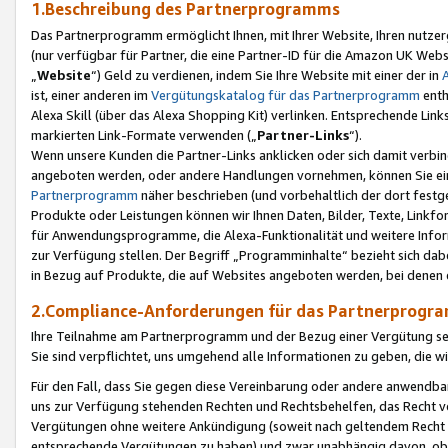
1.Beschreibung des Partnerprogramms
Das Partnerprogramm ermöglicht Ihnen, mit Ihrer Website, Ihren nutzer
(nur verfügbar für Partner, die eine Partner-ID für die Amazon UK We
„
Website
“) Geld zu verdienen, indem Sie Ihre Website mit einer der in
ist, einer anderen im
Vergütungskatalog für das Partnerprogramm
enth
Alexa Skill (über das Alexa Shopping Kit) verlinken. Entsprechende Lin
markierten Link-Formate verwenden („
Partner-Links
“).
Wenn unsere Kunden die Partner-Links anklicken oder sich damit verbi
angeboten werden, oder andere Handlungen vornehmen, können Sie eine
Partnerprogramm
näher beschrieben (und vorbehaltlich der dort festg
Produkte oder Leistungen können wir Ihnen Daten, Bilder, Texte, Linkfo
für Anwendungsprogramme, die Alexa-Funktionalität und weitere Inf
zur Verfügung stellen. Der Begriff „Programminhalte“ bezieht sich dabe
in Bezug auf Produkte, die auf Websites angeboten werden, bei denen 
2.Compliance-Anforderungen für das Partnerprog
Ihre Teilnahme am Partnerprogramm und der Bezug einer Vergütung setz
Sie sind verpflichtet, uns umgehend alle Informationen zu geben, die w
Für den Fall, dass Sie gegen diese Vereinbarung oder andere anwendba
uns zur Verfügung stehenden Rechten und Rechtsbehelfen, das Recht vo
Vergütungen ohne weitere Ankündigung (soweit nach geltendem Recht z
entsprechende Vergütungen zu haben) und zwar unabhängig davon, ob 