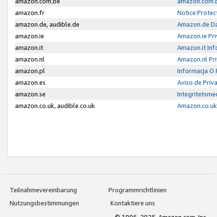
amazon.com.be
amazon.com.b
amazon.fr
Notice:Protec
amazon.de, audible.de
Amazon.de Da
amazon.ie
Amazon.ie Pri
amazon.it
Amazon.it Inf
amazon.nl
Amazon.nl Pri
amazon.pl
Informacja O
amazon.es
Aviso de Priv
amazon.se
Integritetsm
amazon.co.uk, audible.co.uk
Amazon.co.uk 
Teilnahmevereinbarung
Programmrichtlinien
Nutzungsbestimmungen
Kontaktiere uns