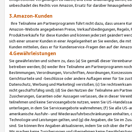
unbeschadet des Rechts von Amazon, Ersatz für darüber hinausgehen
3.Amazon-Kunden
Ihre Teilnahme am Partnerprogramm führt nicht dazu, dass unsere Kun
Amazon-Website angegebenen Preise, Verkaufsbedingungen, Regeln, Ri
Produktverkäufe für diese Kunden und können jederzeit geändert werde
sich einer unserer Kunden in einer Angelegenheit an Sie wenden, die 
Kunden mitteilen, dass er für Kundenservice-Fragen den auf der Ama
4.Gewährleistungen
Sie gewährleisten und sichern zu, dass (a) Sie gemäß dieser Vereinba
betreiben werden; (b) weder Ihre Teilnahme am Partnerprogramm noch d
Bestimmungen, Verordnungen, Vorschriften, Anordnungen, Konzessionen,
Gerichtsurteile und -beschlüsse oder andere Auflagen einer für Sie zu
Datenschutz, Werbung und Marketing) verstoßen; (c) Sie rechtswirksam 
nicht geschäftsfähig sind); (d) Sie den Nutzen der Teilnahme am Partne
Zusicherungen, Garantien oder Aussagen verlassen, die in dieser Verein
teilnehmen und keine Serviceangebote nutzen, wenn Sie US-Handelssa
unterliegen, in dem Sie Serviceangebote wahrnehmen; (f) Sie alle US
amerikanische Ausfuhr- und Wiederausfuhrbeschränkungen einhalten, 
Technologie und Leistungen gelten, und (g) die Angaben, die Sie im 
sind. Sie können Ihre Angaben aktualisieren, indem Sie sich über die 
Wir machen keine Zusicherungen und übernehmen keine Gewährleistun