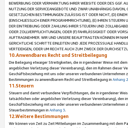
BEWERBUNG ODER VERMARKTUNG IHRER WEBSITE ODER DES GGF. AUF 
NUTZUNG DER SERVICEANGEBOTE UND ZWAR UNABHÄNGIG DAVON, O
GESETZLICHEN BESTIMMUNGEN ZULÄSSIG IST ODER NICHT, (D) EINE
(EINSCHLIESSLICH EINER PROGRAMMRICHTLINIE), (E) IHREN STEUER
DER EINTREIBUNG ODER ZAHLUNG IHRER STEUERN UND ZOLLABGAB
ODER ZOLLVERPFLICHTUNGEN, ODER (F) FAHRLÄSSIGKEIT ODER VORS
AUFTRAGNEHMER. WIR UND UNSERE BEAUFTRAGTEN KÖNNEN IM NAME
GERICHTLICHE SCHRITTE EINLEITEN UND JEDE PROZESSUALE HAND
VERTEIDIGEN, ODER UM RECHTE AUCH ZUM ZWECK DER DURCHSETZU
10.Anwendbares Recht und Streitbeilegung
Die Beilegung etwaiger Streitigkeiten, die in irgendeiner Weise mit de
angeblichen Verletzung dieser Vereinbarung), den im Rahmen dieser Ve
Geschäftsbeziehung mit uns oder unseren verbundenen Unternehmen zu
Bestimmungen zu anwendbarem Recht und Streitbeilegung in
Anhang 
11.Steuern
Steuern und damit verbundene Verpflichtungen, die in irgendeiner Wei
tatsächlichen oder angeblichen Verletzung dieser Vereinbarung), den 
Geschäftsbeziehung mit uns oder unseren verbundenen Unternehmen z
Steuerbestimmungen in
Anhang 3
.
12.Weitere Bestimmungen
Wir können von Zeit zu Zeit Mitteilungen im Zusammenhang mit dem Par