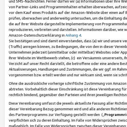
und SMS-Nachrichten. Ferner dürfen wir (a) Informationen über Ihre We
von Partner-Links und Programminhalten erhalten überwachen, aufzei
vor dem Kauf eines Produkts auf der Amazon-Website über einen auf Ih
prüfen, überwachen und anderweitig untersuchen, um die Einhaltung dies
die auf Ihrer Website dargestellte Implementierung von Programminhalt
reproduzieren, verbreiten und darstellen. Informationen darüber, wie w
Amazon-Datenschutzerklärung in
Anhang 4
.
Sie bestätigen und sind damit einverstanden, dass (a) wir und unsere 
(Traffic) anregen können, zu Bedingungen, die von den in dieser Vere
Unternehmen jederzeit (unmittelbar oder mittelbar) Websites oder Appl
Ihrer Website im Wettbewerb stehen, (c) ein Versäumnis unsererseits, I
Verzicht auf unser Recht darstellt, die betroffene oder eine andere B
Aktualisierungen, Handlungen und Zustimmungen, die wir ggf. im Rahme
vorgenommen bzw. erteilt werden und nur wirksam sind, wenn sie schri
Ohne die ausdrückliche vorherige schriftliche Zustimmung von Amazon
abtreten. Vorbehaltlich dieser Einschränkung ist diese Vereinbarung f
rechtlich bindend, gegenüber den Parteien und ihren jeweiligen Rech
Diese Vereinbarung umfasst die jeweils aktuellste Fassung aller Richtli
dieser Vereinbarung Bezug genommen wird und alle anderen Richtlinie
des Partnerprogramms zur Verfügung gestellt werden („
Programmric
verpflichten sich zu deren Einhaltung. Im Falle von Widersprüchen zwi
maßgeblich. Im Falle von Widersprüchen zwischen dieser Vereinbarun