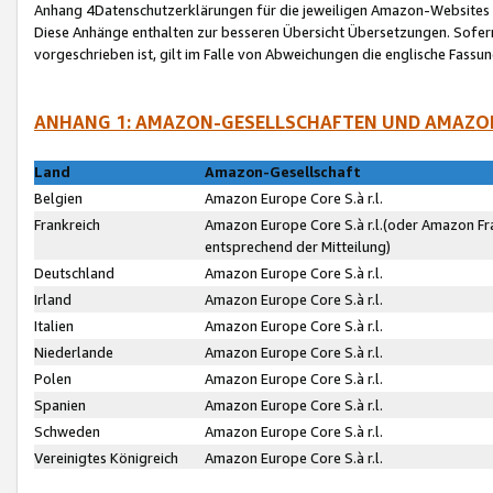
Anhang 4Datenschutzerklärungen für die jeweiligen Amazon-Websites
Diese Anhänge enthalten zur besseren Übersicht Übersetzungen. Sofe
vorgeschrieben ist, gilt im Falle von Abweichungen die englische Fass
ANHANG 1: AMAZON-GESELLSCHAFTEN UND AMAZO
Land
Amazon-Gesellschaft
Belgien
Amazon Europe Core S.à r.l.
Frankreich
Amazon Europe Core S.à r.l.(oder Amazon Fr
entsprechend der Mitteilung)
Deutschland
Amazon Europe Core S.à r.l.
Irland
Amazon Europe Core S.à r.l.
Italien
Amazon Europe Core S.à r.l.
Niederlande
Amazon Europe Core S.à r.l.
Polen
Amazon Europe Core S.à r.l.
Spanien
Amazon Europe Core S.à r.l.
Schweden
Amazon Europe Core S.à r.l.
Vereinigtes Königreich
Amazon Europe Core S.à r.l.