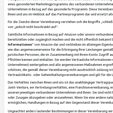
eines gesonderten Marketingprogramms des verbundenen Unternehmens
Unternehmen in Bezug auf das gesonderte Programm. Diese Vereinbarung
Ihnen und uns im Hinblick auf das Partnerprogramm dar und ersetzt al
Für die Zwecke dieser Vereinbarung verstehen sich die Begriffe „schließ
von „jedoch nicht beschränkt auf“.
Sämtliche Informationen in Bezug auf Amazon oder unsere verbunde
bereitstellen oder zugänglich machen und die nicht öffentlich bekannt bz
Informationen
“ von Amazon dar und verbleiben im alleinigen Eigent
wie dies angemessenerweise für die Erbringung Ihrer Leistungen gemäß d
juristischen Personen, die im Zusammenhang mit Ihrem Konto Zugriff au
Pflichten kennen und einhalten. Sie werden Vertrauliche Informationen 
Unternehmen) weitergeben und alle angemessenen Maßnahmen ergreifen
schützen, die gemäß dieser Vereinbarung nicht ausdrücklich zulässig is
Vertraulichkeits- oder Geheimhaltungsvereinbarungen und gilt für die
Das Verhältnis zwischen Ihnen und uns ist das unabhängiger Vertragspa
Joint-Venture, ein Vertretungsverhältnis, eine Franchisevereinbarung, 
unseren jeweiligen verbundenen Unternehmen und Ihnen. Sie sind ni
oder Zusagen abzugeben oder anzunehmen. Wenn Sie eine andere natürli
ermöglichen, Handlungen in Bezug auf den Gegenstand dieser Vereinbar
Ungeachtet anders lautender Bestimmungen in dieser Vereinbarung wird