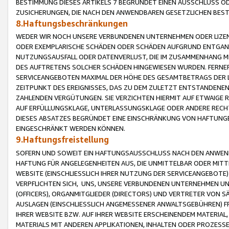
BESTIMMUNG DIESES ARTIKELS 7 BEGRÜNDET EINEN AUSSCHLUSS 
ZUSICHERUNGEN, DIE NACH DEN ANWENDBAREN GESETZLICHEN BE
8.Haftungsbeschränkungen
WEDER WIR NOCH UNSERE VERBUNDENEN UNTERNEHMEN ODER LIZEN
ODER EXEMPLARISCHE SCHÄDEN ODER SCHÄDEN AUFGRUND ENTGANG
NUTZUNGSAUSFALL ODER DATENVERLUST, DIE IM ZUSAMMENHANG MI
DES AUFTRETENS SOLCHER SCHÄDEN HINGEWIESEN WURDEN. FERN
SERVICEANGEBOTEN MAXIMAL DER HÖHE DES GESAMTBETRAGS DER 
ZEITPUNKT DES EREIGNISSES, DAS ZU DEM ZULETZT ENTSTANDENE
ZAHLENDEN VERGÜTUNGEN. SIE VERZICHTEN HIERMIT AUF ETWAIGE 
AUF ERFÜLLUNGSKLAGE, UNTERLASSUNGSKLAGE ODER ANDERE RECHT
DIESES ABSATZES BEGRÜNDET EINE EINSCHRÄNKUNG VON HAFTUNG
EINGESCHRÄNKT WERDEN KÖNNEN.
9.Haftungsfreistellung
SOFERN UND SOWEIT EIN HAFTUNGSAUSSCHLUSS NACH DEN ANWENDB
HAFTUNG FÜR ANGELEGENHEITEN AUS, DIE UNMITTELBAR ODER MITT
WEBSITE (EINSCHLIESSLICH IHRER NUTZUNG DER SERVICEANGEBOTE)
VERPFLICHTEN SICH, UNS, UNSERE VERBUNDENEN UNTERNEHMEN UN
(OFFICERS), ORGANMITGLIEDER (DIRECTORS) UND VERTRETER VON 
AUSLAGEN (EINSCHLIESSLICH ANGEMESSENER ANWALTSGEBÜHREN) FR
IHRER WEBSITE BZW. AUF IHRER WEBSITE ERSCHEINENDEM MATERIAL
MATERIALS MIT ANDEREN APPLIKATIONEN, INHALTEN ODER PROZESSE