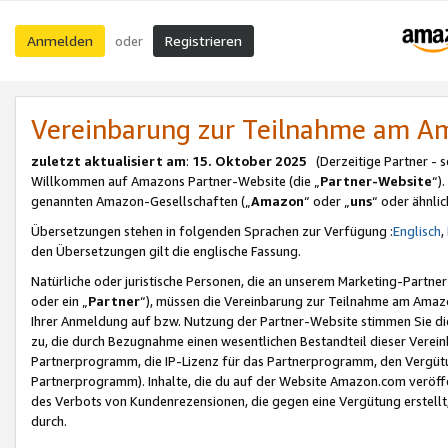
Anmelden
Registrieren
oder
Vereinbarung zur Teilnahme am 
zuletzt aktualisiert am
:
15. Oktober 2025
(Derzeitige Partner - 
Willkommen auf Amazons Partner-Website (die „
Partner-Website
“)
genannten Amazon-Gesellschaften („
Amazon
“ oder „
uns
“ oder ähnli
Übersetzungen stehen in folgenden Sprachen zur Verfügung :
Englisch
,
den Übersetzungen gilt die englische Fassung.
Natürliche oder juristische Personen, die an unserem Marketing-Partn
oder ein „
Partner
“), müssen die Vereinbarung zur Teilnahme am Ama
Ihrer Anmeldung auf bzw. Nutzung der Partner-Website stimmen Sie die
zu, die durch Bezugnahme einen wesentlichen Bestandteil dieser Verei
Partnerprogramm, die IP-Lizenz für das Partnerprogramm, den Vergütu
Partnerprogramm). Inhalte, die du auf der Website Amazon.com veröffe
des Verbots von Kundenrezensionen, die gegen eine Vergütung erstellt, 
durch.