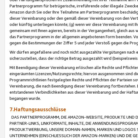
Partnerprogramm für betrügerische, irreführende oder illegale Zwecke
Amazon durch Sie oder Ihre Teilnahme am Partnerprogramm beschädig
dieser Vereinbarung oder den gemäß dieser Vereinbarung von den Vertr
oder künftig unterliegen könnte; (g) wenn wir diese Vereinbarung mit I
gemeinsam mit Ihnen agieren, bereits in der Vergangenheit, gleich aus
das Partnerprogramm in der allgemein angebotenen Form beenden. Vors
gegen die Bestimmungen der Ziffer 5 und jeder Verstoß gegen die Prog
Wir dürfen angefallene und noch nicht ausgezahlte Vergütungen nach 
sicherzustellen, dass der richtige Betrag ausgezahlt wird (beispielsw
Mit Beendigung dieser Vereinbarung erlöschen alle Rechte und Pflichte
eingeräumten Lizenzen/Nutzungsrechte; hiervon ausgenommen sind die in 
Programmrichtlinien festgelegten Rechte und Pflichten der Parteien sow
Vereinbarung, die nach Beendigung dieser Vereinbarung fortbestehen. D
entstandenen Verbindlichkeiten aus dieser Vereinbarung und der Haft
begangen wurde.
7.Haftungsausschlüsse
DAS PARTNERPROGRAMM, DIE AMAZON-WEBSITE, PRODUKTE UND DI
PARTNER-LINKS, LINKFORMATE, INHALTE, DIE ANWENDUNGSPROGR
PRODUKTWERBUNG, UNSERE DOMAIN-NAMEN, MARKEN UND LOGOS S
UNTERNEHMEN (EINSCHLIESSLICH DER AMAZON-MARKEN) UND DIE GE