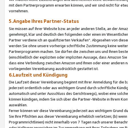
mit dem Partnerprogramm erwarten können, und wir sind nicht für etwa
vornehmen.
5.Angabe Ihres Partner-Status
Sie müssen auf Ihrer Website bzw. an jeder anderen Stelle, an der Am
genehmigt, klar und deutlich den folgenden oder einen im Wesentlichen
Partner verdiene ich an qualifizierten Verkäufen“. Abgesehen von die
werden Sie ohne unsere vorherige schriftliche Zustimmung keine weite
Partnerprogramm machen. Sie dürfen die zwischen uns und Ihnen best
(einschließlich der expliziten oder impliziten Aussage, dass Amazon Si
dass eine Verbindung zwischen Amazon und Ihnen oder einer anderen natü
vorliegenden Vereinbarung ausdrücklich gestattet ist.
6.Laufzeit und Kündigung
Die Laufzeit dieser Vereinbarung beginnt mit Ihrer Anmeldung für die 
jederzeit ordentlich oder aus wichtigem Grund durch schriftliche Kündi
automatisch und unter Ausschluss des Gerichtswegs), wobei eine solch
können kündigen, indem Sie sich über die Partner-Website in Ihrem Ko
auswählen.
Ferner können wir diese Vereinbarung jederzeit aus wichtigem Grund dur
Sie Ihre Pflichten aus dieser Vereinbarung erheblich verletzen; (b) wen
Programmrichtlinien) nicht innerhalb von 7 Tagen nach unserer Benachr
oder Haftungsansprüchen im Zusammenhang mit Ihrer Teilnahme am Pa