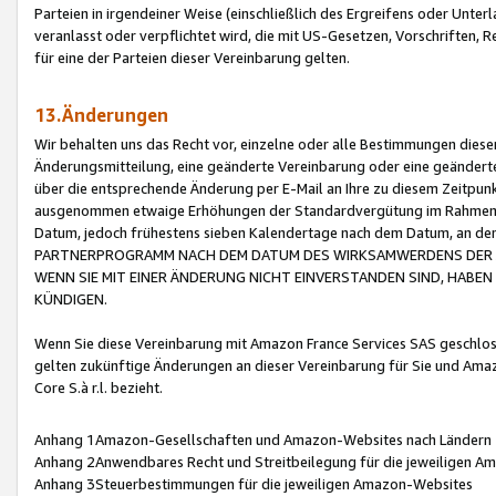
Parteien in irgendeiner Weise (einschließlich des Ergreifens oder Unt
veranlasst oder verpflichtet wird, die mit US-Gesetzen, Vorschriften,
für eine der Parteien dieser Vereinbarung gelten.
13.Änderungen
Wir behalten uns das Recht vor, einzelne oder alle Bestimmungen diese
Änderungsmitteilung, eine geänderte Vereinbarung oder eine geänderte 
über die entsprechende Änderung per E-Mail an Ihre zu diesem Zeitpun
ausgenommen etwaige Erhöhungen der Standardvergütung im Rahmen
Datum, jedoch frühestens sieben Kalendertage nach dem Datum, an de
PARTNERPROGRAMM NACH DEM DATUM DES WIRKSAMWERDENS DER Ä
WENN SIE MIT EINER ÄNDERUNG NICHT EINVERSTANDEN SIND, HABEN S
KÜNDIGEN.
Wenn Sie diese Vereinbarung mit Amazon France Services SAS geschlo
gelten zukünftige Änderungen an dieser Vereinbarung für Sie und Ama
Core S.à r.l. bezieht.
Anhang 1Amazon-Gesellschaften und Amazon-Websites nach Ländern
Anhang 2Anwendbares Recht und Streitbeilegung für die jeweiligen 
Anhang 3Steuerbestimmungen für die jeweiligen Amazon-Websites