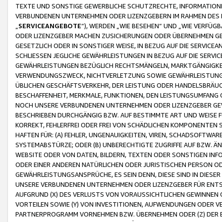
TEXTE UND SONSTIGE GEWERBLICHE SCHUTZRECHTE, INFORMATIONE
VERBUNDENEN UNTERNEHMEN ODER LIZENZGEBERN IM RAHMEN DES
„
SERVICEANGEBOTE
“), WERDEN „WIE BESEHEN“ UND „WIE VERFÜ
ODER LIZENZGEBER MACHEN ZUSICHERUNGEN ODER ÜBERNEHMEN GEW
GESETZLICH ODER IN SONSTIGER WEISE, IN BEZUG AUF DIE SERVI
SCHLIESSEN JEGLICHE GEWÄHRLEISTUNGEN IN BEZUG AUF DIE SERVI
GEWÄHRLEISTUNGEN BEZÜGLICH RECHTSMÄNGELN, MARKTGÄNGIGKEIT
VERWENDUNGSZWECK, NICHTVERLETZUNG SOWIE GEWÄHRLEISTUNGEN 
ÜBLICHEN GESCHÄFTSVERKEHR, DER LEISTUNG ODER HANDELSBRÄUCH
BESCHAFFENHEIT, MERKMALE, FUNKTIONEN, DEN LEISTUNGSUMFANG 
NOCH UNSERE VERBUNDENEN UNTERNEHMEN ODER LIZENZGEBER GEWÄ
BESCHRIEBEN DURCHGÄNGIG BZW. AUF BESTIMMTE ART UND WEISE
KORREKT, FEHLERFREI ODER FREI VON SCHÄDLICHEN KOMPONENTEN
HAFTEN FÜR: (A) FEHLER, UNGENAUIGKEITEN, VIREN, SCHADSOFTW
SYSTEMABSTÜRZE; ODER (B) UNBERECHTIGTE ZUGRIFFE AUF BZW. 
WEBSITE ODER VON DATEN, BILDERN, TEXTEN ODER SONSTIGEN INF
ODER EINER ANDEREN NATÜRLICHEN ODER JURISTISCHEN PERSON OD
GEWÄHRLEISTUNGSANSPRÜCHE, ES SEIN DENN, DIESE SIND IN DIES
UNSERE VERBUNDENEN UNTERNEHMEN ODER LIZENZGEBER FÜR EN
AUFGRUND (X) DES VERLUSTS VON VORAUSSICHTLICHEN GEWINNEN
VORTEILEN SOWIE (Y) VON INVESTITIONEN, AUFWENDUNGEN ODER VE
PARTNERPROGRAMM VORNEHMEN BZW. ÜBERNEHMEN ODER (Z) DER 