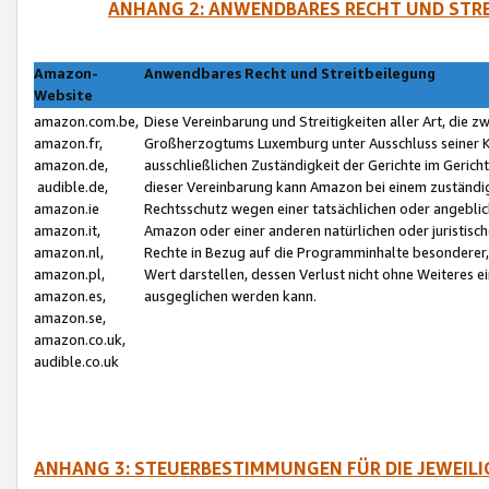
ANHANG 2: ANWENDBARES RECHT UND STRE
Amazon-
Anwendbares Recht und Streitbeilegung
Website
amazon.com.be,
Diese Vereinbarung und Streitigkeiten aller Art, die 
amazon.fr,
Großherzogtums Luxemburg unter Ausschluss seiner Kol
amazon.de,
ausschließlichen Zuständigkeit der Gerichte im Geri
audible.de,
dieser Vereinbarung kann Amazon bei einem zuständig
amazon.ie
Rechtsschutz wegen einer tatsächlichen oder angebli
amazon.it,
Amazon oder einer anderen natürlichen oder juristisc
amazon.nl,
Rechte in Bezug auf die Programminhalte besonderer,
amazon.pl,
Wert darstellen, dessen Verlust nicht ohne Weiteres e
amazon.es,
ausgeglichen werden kann.
amazon.se,
amazon.co.uk,
audible.co.uk
ANHANG 3: STEUERBESTIMMUNGEN FÜR DIE JEWEIL