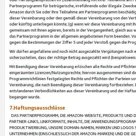
Partnerprogramm für betrügerische, irreführende oder illegale Zwecke
Amazon durch Sie oder Ihre Teilnahme am Partnerprogramm beschädig
dieser Vereinbarung oder den gemäß dieser Vereinbarung von den Vertr
oder künftig unterliegen könnte; (g) wenn wir diese Vereinbarung mit I
gemeinsam mit Ihnen agieren, bereits in der Vergangenheit, gleich aus
das Partnerprogramm in der allgemein angebotenen Form beenden. Vors
gegen die Bestimmungen der Ziffer 5 und jeder Verstoß gegen die Prog
Wir dürfen angefallene und noch nicht ausgezahlte Vergütungen nach 
sicherzustellen, dass der richtige Betrag ausgezahlt wird (beispielsw
Mit Beendigung dieser Vereinbarung erlöschen alle Rechte und Pflichte
eingeräumten Lizenzen/Nutzungsrechte; hiervon ausgenommen sind die in 
Programmrichtlinien festgelegten Rechte und Pflichten der Parteien sow
Vereinbarung, die nach Beendigung dieser Vereinbarung fortbestehen. D
entstandenen Verbindlichkeiten aus dieser Vereinbarung und der Haft
begangen wurde.
7.Haftungsausschlüsse
DAS PARTNERPROGRAMM, DIE AMAZON-WEBSITE, PRODUKTE UND DI
PARTNER-LINKS, LINKFORMATE, INHALTE, DIE ANWENDUNGSPROGR
PRODUKTWERBUNG, UNSERE DOMAIN-NAMEN, MARKEN UND LOGOS S
UNTERNEHMEN (EINSCHLIESSLICH DER AMAZON-MARKEN) UND DIE GE