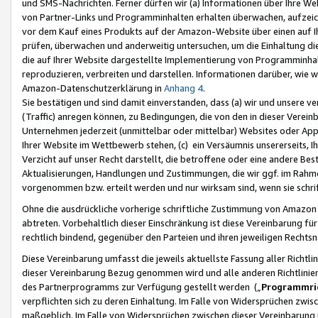
und SMS-Nachrichten. Ferner dürfen wir (a) Informationen über Ihre We
von Partner-Links und Programminhalten erhalten überwachen, aufzei
vor dem Kauf eines Produkts auf der Amazon-Website über einen auf Ih
prüfen, überwachen und anderweitig untersuchen, um die Einhaltung dies
die auf Ihrer Website dargestellte Implementierung von Programminhalt
reproduzieren, verbreiten und darstellen. Informationen darüber, wie w
Amazon-Datenschutzerklärung in
Anhang 4
.
Sie bestätigen und sind damit einverstanden, dass (a) wir und unsere 
(Traffic) anregen können, zu Bedingungen, die von den in dieser Vere
Unternehmen jederzeit (unmittelbar oder mittelbar) Websites oder Appl
Ihrer Website im Wettbewerb stehen, (c) ein Versäumnis unsererseits, I
Verzicht auf unser Recht darstellt, die betroffene oder eine andere B
Aktualisierungen, Handlungen und Zustimmungen, die wir ggf. im Rahme
vorgenommen bzw. erteilt werden und nur wirksam sind, wenn sie schri
Ohne die ausdrückliche vorherige schriftliche Zustimmung von Amazon
abtreten. Vorbehaltlich dieser Einschränkung ist diese Vereinbarung f
rechtlich bindend, gegenüber den Parteien und ihren jeweiligen Rech
Diese Vereinbarung umfasst die jeweils aktuellste Fassung aller Richtli
dieser Vereinbarung Bezug genommen wird und alle anderen Richtlinie
des Partnerprogramms zur Verfügung gestellt werden („
Programmric
verpflichten sich zu deren Einhaltung. Im Falle von Widersprüchen zwi
maßgeblich. Im Falle von Widersprüchen zwischen dieser Vereinbarun