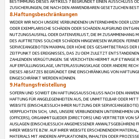
BESTIMMUNG DIESES ARTIKELS 7 BEGRÜNDET EINEN AUSSCHLUSS 
ZUSICHERUNGEN, DIE NACH DEN ANWENDBAREN GESETZLICHEN BE
8.Haftungsbeschränkungen
WEDER WIR NOCH UNSERE VERBUNDENEN UNTERNEHMEN ODER LIZEN
ODER EXEMPLARISCHE SCHÄDEN ODER SCHÄDEN AUFGRUND ENTGANG
NUTZUNGSAUSFALL ODER DATENVERLUST, DIE IM ZUSAMMENHANG MI
DES AUFTRETENS SOLCHER SCHÄDEN HINGEWIESEN WURDEN. FERN
SERVICEANGEBOTEN MAXIMAL DER HÖHE DES GESAMTBETRAGS DER 
ZEITPUNKT DES EREIGNISSES, DAS ZU DEM ZULETZT ENTSTANDENE
ZAHLENDEN VERGÜTUNGEN. SIE VERZICHTEN HIERMIT AUF ETWAIGE 
AUF ERFÜLLUNGSKLAGE, UNTERLASSUNGSKLAGE ODER ANDERE RECHT
DIESES ABSATZES BEGRÜNDET EINE EINSCHRÄNKUNG VON HAFTUNG
EINGESCHRÄNKT WERDEN KÖNNEN.
9.Haftungsfreistellung
SOFERN UND SOWEIT EIN HAFTUNGSAUSSCHLUSS NACH DEN ANWENDB
HAFTUNG FÜR ANGELEGENHEITEN AUS, DIE UNMITTELBAR ODER MITT
WEBSITE (EINSCHLIESSLICH IHRER NUTZUNG DER SERVICEANGEBOTE)
VERPFLICHTEN SICH, UNS, UNSERE VERBUNDENEN UNTERNEHMEN UN
(OFFICERS), ORGANMITGLIEDER (DIRECTORS) UND VERTRETER VON 
AUSLAGEN (EINSCHLIESSLICH ANGEMESSENER ANWALTSGEBÜHREN) FR
IHRER WEBSITE BZW. AUF IHRER WEBSITE ERSCHEINENDEM MATERIAL
MATERIALS MIT ANDEREN APPLIKATIONEN, INHALTEN ODER PROZESSE