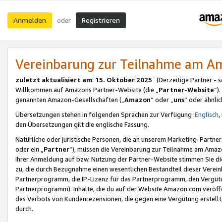
Anmelden
Registrieren
oder
Vereinbarung zur Teilnahme am 
zuletzt aktualisiert am
:
15. Oktober 2025
(Derzeitige Partner - 
Willkommen auf Amazons Partner-Website (die „
Partner-Website
“)
genannten Amazon-Gesellschaften („
Amazon
“ oder „
uns
“ oder ähnli
Übersetzungen stehen in folgenden Sprachen zur Verfügung :
Englisch
,
den Übersetzungen gilt die englische Fassung.
Natürliche oder juristische Personen, die an unserem Marketing-Partn
oder ein „
Partner
“), müssen die Vereinbarung zur Teilnahme am Ama
Ihrer Anmeldung auf bzw. Nutzung der Partner-Website stimmen Sie die
zu, die durch Bezugnahme einen wesentlichen Bestandteil dieser Verei
Partnerprogramm, die IP-Lizenz für das Partnerprogramm, den Vergütu
Partnerprogramm). Inhalte, die du auf der Website Amazon.com veröffe
des Verbots von Kundenrezensionen, die gegen eine Vergütung erstellt, 
durch.