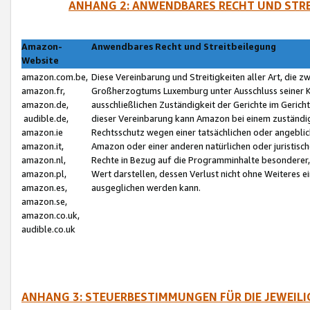
ANHANG 2: ANWENDBARES RECHT UND STRE
Amazon-
Anwendbares Recht und Streitbeilegung
Website
amazon.com.be,
Diese Vereinbarung und Streitigkeiten aller Art, die 
amazon.fr,
Großherzogtums Luxemburg unter Ausschluss seiner Kol
amazon.de,
ausschließlichen Zuständigkeit der Gerichte im Geri
audible.de,
dieser Vereinbarung kann Amazon bei einem zuständig
amazon.ie
Rechtsschutz wegen einer tatsächlichen oder angebli
amazon.it,
Amazon oder einer anderen natürlichen oder juristisc
amazon.nl,
Rechte in Bezug auf die Programminhalte besonderer,
amazon.pl,
Wert darstellen, dessen Verlust nicht ohne Weiteres e
amazon.es,
ausgeglichen werden kann.
amazon.se,
amazon.co.uk,
audible.co.uk
ANHANG 3: STEUERBESTIMMUNGEN FÜR DIE JEWEIL