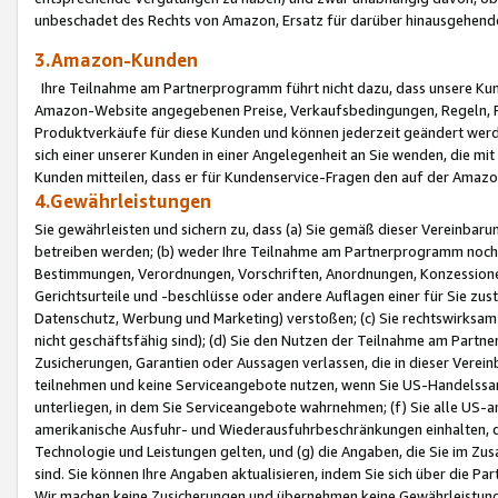
unbeschadet des Rechts von Amazon, Ersatz für darüber hinausgehen
3.Amazon-Kunden
Ihre Teilnahme am Partnerprogramm führt nicht dazu, dass unsere Kun
Amazon-Website angegebenen Preise, Verkaufsbedingungen, Regeln, Ri
Produktverkäufe für diese Kunden und können jederzeit geändert werde
sich einer unserer Kunden in einer Angelegenheit an Sie wenden, die 
Kunden mitteilen, dass er für Kundenservice-Fragen den auf der Ama
4.Gewährleistungen
Sie gewährleisten und sichern zu, dass (a) Sie gemäß dieser Vereinba
betreiben werden; (b) weder Ihre Teilnahme am Partnerprogramm noch d
Bestimmungen, Verordnungen, Vorschriften, Anordnungen, Konzessionen,
Gerichtsurteile und -beschlüsse oder andere Auflagen einer für Sie zu
Datenschutz, Werbung und Marketing) verstoßen; (c) Sie rechtswirksam 
nicht geschäftsfähig sind); (d) Sie den Nutzen der Teilnahme am Partne
Zusicherungen, Garantien oder Aussagen verlassen, die in dieser Verein
teilnehmen und keine Serviceangebote nutzen, wenn Sie US-Handelssa
unterliegen, in dem Sie Serviceangebote wahrnehmen; (f) Sie alle US
amerikanische Ausfuhr- und Wiederausfuhrbeschränkungen einhalten, 
Technologie und Leistungen gelten, und (g) die Angaben, die Sie im 
sind. Sie können Ihre Angaben aktualisieren, indem Sie sich über die 
Wir machen keine Zusicherungen und übernehmen keine Gewährleistun