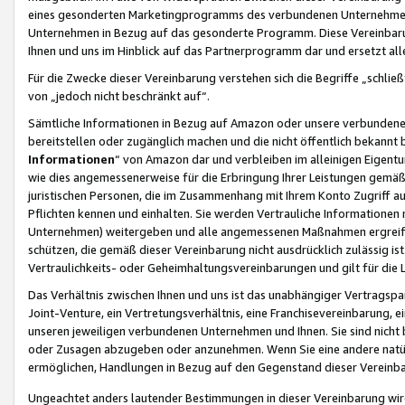
eines gesonderten Marketingprogramms des verbundenen Unternehmens
Unternehmen in Bezug auf das gesonderte Programm. Diese Vereinbarung
Ihnen und uns im Hinblick auf das Partnerprogramm dar und ersetzt al
Für die Zwecke dieser Vereinbarung verstehen sich die Begriffe „schließ
von „jedoch nicht beschränkt auf“.
Sämtliche Informationen in Bezug auf Amazon oder unsere verbunde
bereitstellen oder zugänglich machen und die nicht öffentlich bekannt bz
Informationen
“ von Amazon dar und verbleiben im alleinigen Eigent
wie dies angemessenerweise für die Erbringung Ihrer Leistungen gemäß d
juristischen Personen, die im Zusammenhang mit Ihrem Konto Zugriff au
Pflichten kennen und einhalten. Sie werden Vertrauliche Informationen 
Unternehmen) weitergeben und alle angemessenen Maßnahmen ergreifen
schützen, die gemäß dieser Vereinbarung nicht ausdrücklich zulässig is
Vertraulichkeits- oder Geheimhaltungsvereinbarungen und gilt für die
Das Verhältnis zwischen Ihnen und uns ist das unabhängiger Vertragspa
Joint-Venture, ein Vertretungsverhältnis, eine Franchisevereinbarung, 
unseren jeweiligen verbundenen Unternehmen und Ihnen. Sie sind ni
oder Zusagen abzugeben oder anzunehmen. Wenn Sie eine andere natürli
ermöglichen, Handlungen in Bezug auf den Gegenstand dieser Vereinbar
Ungeachtet anders lautender Bestimmungen in dieser Vereinbarung wird