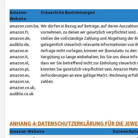
Amazon-
Steuerliche Bestimmungen
Website
amazon.com.be,
Wir dürfen in Bezug auf Beträge, auf deren Auszahlun
amazon.fr,
vornehmen, zu denen wir gesetzlich verpflichtet sind
amazon.de,
stellen die vollständige Zahlung und Abgeltung der 
audible.de,
gelegentlich steuerlich relevante Informationen von I
amazon.ie
Anfrage nicht vorlegen, können wir (kumulativ zu de
amazon.it,
Vergütung so lange einbehalten, bis Sie uns diese Inf
amazon.nl,
dass wir Sie betreffend nicht zur Einholung steuerlich 
amazon.pl,
könnten Sie gesetzlich verpflichtet sein, Amazon Meh
amazon.es,
Anforderungen an eine gültige MwSt.-Rechnung erfüllt
amazon.se,
zahlen.
amazon.co.uk,
audible.co.uk
ANHANG 4: DATENSCHUTZERKLÄRUNG FÜR DIE JEWE
Amazon-Website
Datenschutz