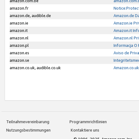
amazon.com.be
amazon.com.b
amazon.fr
Notice:Protec
amazon.de, audible.de
Amazon.de Da
amazon.ie
Amazon.ie Pri
amazon.it
Amazon.it Inf
amazon.nl
Amazon.nl Pri
amazon.pl
Informacja O
amazon.es
Aviso de Priv
amazon.se
Integritetsm
amazon.co.uk, audible.co.uk
Amazon.co.uk 
Teilnahmevereinbarung
Programmrichtlinien
Nutzungsbestimmungen
Kontaktiere uns