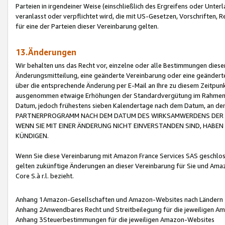
Parteien in irgendeiner Weise (einschließlich des Ergreifens oder Unt
veranlasst oder verpflichtet wird, die mit US-Gesetzen, Vorschriften,
für eine der Parteien dieser Vereinbarung gelten.
13.Änderungen
Wir behalten uns das Recht vor, einzelne oder alle Bestimmungen diese
Änderungsmitteilung, eine geänderte Vereinbarung oder eine geänderte 
über die entsprechende Änderung per E-Mail an Ihre zu diesem Zeitpun
ausgenommen etwaige Erhöhungen der Standardvergütung im Rahmen
Datum, jedoch frühestens sieben Kalendertage nach dem Datum, an de
PARTNERPROGRAMM NACH DEM DATUM DES WIRKSAMWERDENS DER Ä
WENN SIE MIT EINER ÄNDERUNG NICHT EINVERSTANDEN SIND, HABEN S
KÜNDIGEN.
Wenn Sie diese Vereinbarung mit Amazon France Services SAS geschlo
gelten zukünftige Änderungen an dieser Vereinbarung für Sie und Ama
Core S.à r.l. bezieht.
Anhang 1Amazon-Gesellschaften und Amazon-Websites nach Ländern
Anhang 2Anwendbares Recht und Streitbeilegung für die jeweiligen 
Anhang 3Steuerbestimmungen für die jeweiligen Amazon-Websites