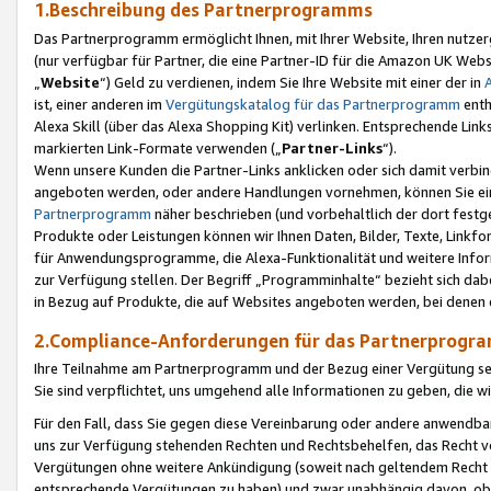
1.Beschreibung des Partnerprogramms
Das Partnerprogramm ermöglicht Ihnen, mit Ihrer Website, Ihren nutzer
(nur verfügbar für Partner, die eine Partner-ID für die Amazon UK We
„
Website
“) Geld zu verdienen, indem Sie Ihre Website mit einer der in
ist, einer anderen im
Vergütungskatalog für das Partnerprogramm
enth
Alexa Skill (über das Alexa Shopping Kit) verlinken. Entsprechende Lin
markierten Link-Formate verwenden („
Partner-Links
“).
Wenn unsere Kunden die Partner-Links anklicken oder sich damit verbi
angeboten werden, oder andere Handlungen vornehmen, können Sie eine
Partnerprogramm
näher beschrieben (und vorbehaltlich der dort festg
Produkte oder Leistungen können wir Ihnen Daten, Bilder, Texte, Linkfo
für Anwendungsprogramme, die Alexa-Funktionalität und weitere Inf
zur Verfügung stellen. Der Begriff „Programminhalte“ bezieht sich dabe
in Bezug auf Produkte, die auf Websites angeboten werden, bei denen 
2.Compliance-Anforderungen für das Partnerprog
Ihre Teilnahme am Partnerprogramm und der Bezug einer Vergütung setz
Sie sind verpflichtet, uns umgehend alle Informationen zu geben, die w
Für den Fall, dass Sie gegen diese Vereinbarung oder andere anwendba
uns zur Verfügung stehenden Rechten und Rechtsbehelfen, das Recht vo
Vergütungen ohne weitere Ankündigung (soweit nach geltendem Recht z
entsprechende Vergütungen zu haben) und zwar unabhängig davon, ob 