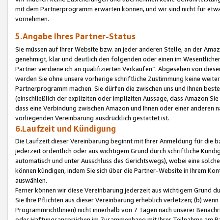
mit dem Partnerprogramm erwarten können, und wir sind nicht für etwa
vornehmen.
5.Angabe Ihres Partner-Status
Sie müssen auf Ihrer Website bzw. an jeder anderen Stelle, an der Am
genehmigt, klar und deutlich den folgenden oder einen im Wesentlichen
Partner verdiene ich an qualifizierten Verkäufen“. Abgesehen von die
werden Sie ohne unsere vorherige schriftliche Zustimmung keine weite
Partnerprogramm machen. Sie dürfen die zwischen uns und Ihnen best
(einschließlich der expliziten oder impliziten Aussage, dass Amazon Si
dass eine Verbindung zwischen Amazon und Ihnen oder einer anderen natü
vorliegenden Vereinbarung ausdrücklich gestattet ist.
6.Laufzeit und Kündigung
Die Laufzeit dieser Vereinbarung beginnt mit Ihrer Anmeldung für die 
jederzeit ordentlich oder aus wichtigem Grund durch schriftliche Kündi
automatisch und unter Ausschluss des Gerichtswegs), wobei eine solch
können kündigen, indem Sie sich über die Partner-Website in Ihrem Ko
auswählen.
Ferner können wir diese Vereinbarung jederzeit aus wichtigem Grund dur
Sie Ihre Pflichten aus dieser Vereinbarung erheblich verletzen; (b) wen
Programmrichtlinien) nicht innerhalb von 7 Tagen nach unserer Benachr
oder Haftungsansprüchen im Zusammenhang mit Ihrer Teilnahme am Pa