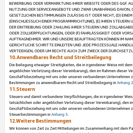
BEWERBUNG ODER VERMARKTUNG IHRER WEBSITE ODER DES GGF. AUF 
NUTZUNG DER SERVICEANGEBOTE UND ZWAR UNABHÄNGIG DAVON, O
GESETZLICHEN BESTIMMUNGEN ZULÄSSIG IST ODER NICHT, (D) EINE
(EINSCHLIESSLICH EINER PROGRAMMRICHTLINIE), (E) IHREN STEUER
DER EINTREIBUNG ODER ZAHLUNG IHRER STEUERN UND ZOLLABGAB
ODER ZOLLVERPFLICHTUNGEN, ODER (F) FAHRLÄSSIGKEIT ODER VORS
AUFTRAGNEHMER. WIR UND UNSERE BEAUFTRAGTEN KÖNNEN IM NAME
GERICHTLICHE SCHRITTE EINLEITEN UND JEDE PROZESSUALE HAND
VERTEIDIGEN, ODER UM RECHTE AUCH ZUM ZWECK DER DURCHSETZU
10.Anwendbares Recht und Streitbeilegung
Die Beilegung etwaiger Streitigkeiten, die in irgendeiner Weise mit de
angeblichen Verletzung dieser Vereinbarung), den im Rahmen dieser Ve
Geschäftsbeziehung mit uns oder unseren verbundenen Unternehmen zu
Bestimmungen zu anwendbarem Recht und Streitbeilegung in
Anhang 
11.Steuern
Steuern und damit verbundene Verpflichtungen, die in irgendeiner Wei
tatsächlichen oder angeblichen Verletzung dieser Vereinbarung), den 
Geschäftsbeziehung mit uns oder unseren verbundenen Unternehmen z
Steuerbestimmungen in
Anhang 3
.
12.Weitere Bestimmungen
Wir können von Zeit zu Zeit Mitteilungen im Zusammenhang mit dem Par