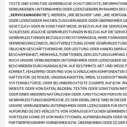
TEXTE UND SONSTIGE GEWERBLICHE SCHUTZRECHTE, INFORMATIONE
VERBUNDENEN UNTERNEHMEN ODER LIZENZGEBERN IM RAHMEN DES
„
SERVICEANGEBOTE
“), WERDEN „WIE BESEHEN“ UND „WIE VERFÜ
ODER LIZENZGEBER MACHEN ZUSICHERUNGEN ODER ÜBERNEHMEN GEW
GESETZLICH ODER IN SONSTIGER WEISE, IN BEZUG AUF DIE SERVI
SCHLIESSEN JEGLICHE GEWÄHRLEISTUNGEN IN BEZUG AUF DIE SERVI
GEWÄHRLEISTUNGEN BEZÜGLICH RECHTSMÄNGELN, MARKTGÄNGIGKEIT
VERWENDUNGSZWECK, NICHTVERLETZUNG SOWIE GEWÄHRLEISTUNGEN 
ÜBLICHEN GESCHÄFTSVERKEHR, DER LEISTUNG ODER HANDELSBRÄUCH
BESCHAFFENHEIT, MERKMALE, FUNKTIONEN, DEN LEISTUNGSUMFANG 
NOCH UNSERE VERBUNDENEN UNTERNEHMEN ODER LIZENZGEBER GEWÄ
BESCHRIEBEN DURCHGÄNGIG BZW. AUF BESTIMMTE ART UND WEISE
KORREKT, FEHLERFREI ODER FREI VON SCHÄDLICHEN KOMPONENTEN
HAFTEN FÜR: (A) FEHLER, UNGENAUIGKEITEN, VIREN, SCHADSOFTW
SYSTEMABSTÜRZE; ODER (B) UNBERECHTIGTE ZUGRIFFE AUF BZW. 
WEBSITE ODER VON DATEN, BILDERN, TEXTEN ODER SONSTIGEN INF
ODER EINER ANDEREN NATÜRLICHEN ODER JURISTISCHEN PERSON OD
GEWÄHRLEISTUNGSANSPRÜCHE, ES SEIN DENN, DIESE SIND IN DIES
UNSERE VERBUNDENEN UNTERNEHMEN ODER LIZENZGEBER FÜR EN
AUFGRUND (X) DES VERLUSTS VON VORAUSSICHTLICHEN GEWINNEN
VORTEILEN SOWIE (Y) VON INVESTITIONEN, AUFWENDUNGEN ODER VE
PARTNERPROGRAMM VORNEHMEN BZW. ÜBERNEHMEN ODER (Z) DER 