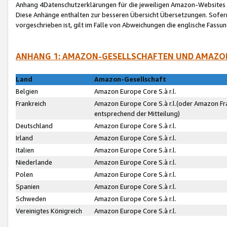
Anhang 4Datenschutzerklärungen für die jeweiligen Amazon-Websites
Diese Anhänge enthalten zur besseren Übersicht Übersetzungen. Sofe
vorgeschrieben ist, gilt im Falle von Abweichungen die englische Fass
ANHANG 1: AMAZON-GESELLSCHAFTEN UND AMAZO
Land
Amazon-Gesellschaft
Belgien
Amazon Europe Core S.à r.l.
Frankreich
Amazon Europe Core S.à r.l.(oder Amazon Fr
entsprechend der Mitteilung)
Deutschland
Amazon Europe Core S.à r.l.
Irland
Amazon Europe Core S.à r.l.
Italien
Amazon Europe Core S.à r.l.
Niederlande
Amazon Europe Core S.à r.l.
Polen
Amazon Europe Core S.à r.l.
Spanien
Amazon Europe Core S.à r.l.
Schweden
Amazon Europe Core S.à r.l.
Vereinigtes Königreich
Amazon Europe Core S.à r.l.