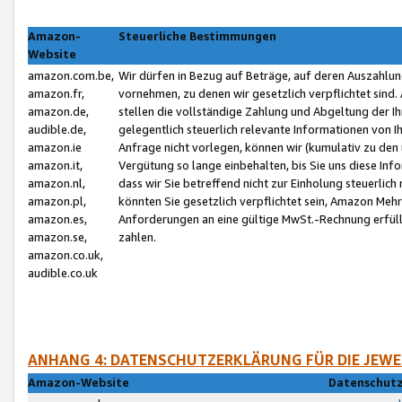
Amazon-
Steuerliche Bestimmungen
Website
amazon.com.be,
Wir dürfen in Bezug auf Beträge, auf deren Auszahlun
amazon.fr,
vornehmen, zu denen wir gesetzlich verpflichtet sind
amazon.de,
stellen die vollständige Zahlung und Abgeltung der 
audible.de,
gelegentlich steuerlich relevante Informationen von I
amazon.ie
Anfrage nicht vorlegen, können wir (kumulativ zu de
amazon.it,
Vergütung so lange einbehalten, bis Sie uns diese Inf
amazon.nl,
dass wir Sie betreffend nicht zur Einholung steuerlich 
amazon.pl,
könnten Sie gesetzlich verpflichtet sein, Amazon Meh
amazon.es,
Anforderungen an eine gültige MwSt.-Rechnung erfüllt
amazon.se,
zahlen.
amazon.co.uk,
audible.co.uk
ANHANG 4: DATENSCHUTZERKLÄRUNG FÜR DIE JEWE
Amazon-Website
Datenschutz