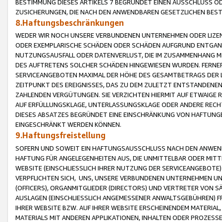
BESTIMMUNG DIESES ARTIKELS 7 BEGRÜNDET EINEN AUSSCHLUSS 
ZUSICHERUNGEN, DIE NACH DEN ANWENDBAREN GESETZLICHEN BE
8.Haftungsbeschränkungen
WEDER WIR NOCH UNSERE VERBUNDENEN UNTERNEHMEN ODER LIZEN
ODER EXEMPLARISCHE SCHÄDEN ODER SCHÄDEN AUFGRUND ENTGANG
NUTZUNGSAUSFALL ODER DATENVERLUST, DIE IM ZUSAMMENHANG MI
DES AUFTRETENS SOLCHER SCHÄDEN HINGEWIESEN WURDEN. FERN
SERVICEANGEBOTEN MAXIMAL DER HÖHE DES GESAMTBETRAGS DER 
ZEITPUNKT DES EREIGNISSES, DAS ZU DEM ZULETZT ENTSTANDENE
ZAHLENDEN VERGÜTUNGEN. SIE VERZICHTEN HIERMIT AUF ETWAIGE 
AUF ERFÜLLUNGSKLAGE, UNTERLASSUNGSKLAGE ODER ANDERE RECHT
DIESES ABSATZES BEGRÜNDET EINE EINSCHRÄNKUNG VON HAFTUNG
EINGESCHRÄNKT WERDEN KÖNNEN.
9.Haftungsfreistellung
SOFERN UND SOWEIT EIN HAFTUNGSAUSSCHLUSS NACH DEN ANWENDB
HAFTUNG FÜR ANGELEGENHEITEN AUS, DIE UNMITTELBAR ODER MITT
WEBSITE (EINSCHLIESSLICH IHRER NUTZUNG DER SERVICEANGEBOTE)
VERPFLICHTEN SICH, UNS, UNSERE VERBUNDENEN UNTERNEHMEN UN
(OFFICERS), ORGANMITGLIEDER (DIRECTORS) UND VERTRETER VON 
AUSLAGEN (EINSCHLIESSLICH ANGEMESSENER ANWALTSGEBÜHREN) FR
IHRER WEBSITE BZW. AUF IHRER WEBSITE ERSCHEINENDEM MATERIAL
MATERIALS MIT ANDEREN APPLIKATIONEN, INHALTEN ODER PROZESSE