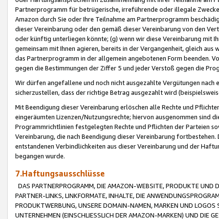
Partnerprogramm für betrügerische, irreführende oder illegale Zwecke
Amazon durch Sie oder Ihre Teilnahme am Partnerprogramm beschädig
dieser Vereinbarung oder den gemäß dieser Vereinbarung von den Vertr
oder künftig unterliegen könnte; (g) wenn wir diese Vereinbarung mit I
gemeinsam mit Ihnen agieren, bereits in der Vergangenheit, gleich aus
das Partnerprogramm in der allgemein angebotenen Form beenden. Vors
gegen die Bestimmungen der Ziffer 5 und jeder Verstoß gegen die Prog
Wir dürfen angefallene und noch nicht ausgezahlte Vergütungen nach 
sicherzustellen, dass der richtige Betrag ausgezahlt wird (beispielsw
Mit Beendigung dieser Vereinbarung erlöschen alle Rechte und Pflichte
eingeräumten Lizenzen/Nutzungsrechte; hiervon ausgenommen sind die in 
Programmrichtlinien festgelegten Rechte und Pflichten der Parteien sow
Vereinbarung, die nach Beendigung dieser Vereinbarung fortbestehen. D
entstandenen Verbindlichkeiten aus dieser Vereinbarung und der Haft
begangen wurde.
7.Haftungsausschlüsse
DAS PARTNERPROGRAMM, DIE AMAZON-WEBSITE, PRODUKTE UND DI
PARTNER-LINKS, LINKFORMATE, INHALTE, DIE ANWENDUNGSPROGR
PRODUKTWERBUNG, UNSERE DOMAIN-NAMEN, MARKEN UND LOGOS S
UNTERNEHMEN (EINSCHLIESSLICH DER AMAZON-MARKEN) UND DIE GE