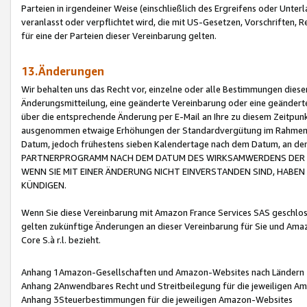
Parteien in irgendeiner Weise (einschließlich des Ergreifens oder Unt
veranlasst oder verpflichtet wird, die mit US-Gesetzen, Vorschriften,
für eine der Parteien dieser Vereinbarung gelten.
13.Änderungen
Wir behalten uns das Recht vor, einzelne oder alle Bestimmungen diese
Änderungsmitteilung, eine geänderte Vereinbarung oder eine geänderte 
über die entsprechende Änderung per E-Mail an Ihre zu diesem Zeitpun
ausgenommen etwaige Erhöhungen der Standardvergütung im Rahmen
Datum, jedoch frühestens sieben Kalendertage nach dem Datum, an de
PARTNERPROGRAMM NACH DEM DATUM DES WIRKSAMWERDENS DER Ä
WENN SIE MIT EINER ÄNDERUNG NICHT EINVERSTANDEN SIND, HABEN S
KÜNDIGEN.
Wenn Sie diese Vereinbarung mit Amazon France Services SAS geschlo
gelten zukünftige Änderungen an dieser Vereinbarung für Sie und Ama
Core S.à r.l. bezieht.
Anhang 1Amazon-Gesellschaften und Amazon-Websites nach Ländern
Anhang 2Anwendbares Recht und Streitbeilegung für die jeweiligen 
Anhang 3Steuerbestimmungen für die jeweiligen Amazon-Websites