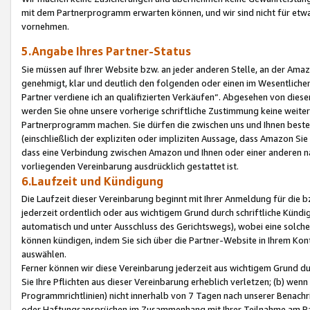
mit dem Partnerprogramm erwarten können, und wir sind nicht für etwa
vornehmen.
5.Angabe Ihres Partner-Status
Sie müssen auf Ihrer Website bzw. an jeder anderen Stelle, an der Am
genehmigt, klar und deutlich den folgenden oder einen im Wesentlichen
Partner verdiene ich an qualifizierten Verkäufen“. Abgesehen von die
werden Sie ohne unsere vorherige schriftliche Zustimmung keine weite
Partnerprogramm machen. Sie dürfen die zwischen uns und Ihnen best
(einschließlich der expliziten oder impliziten Aussage, dass Amazon Si
dass eine Verbindung zwischen Amazon und Ihnen oder einer anderen natü
vorliegenden Vereinbarung ausdrücklich gestattet ist.
6.Laufzeit und Kündigung
Die Laufzeit dieser Vereinbarung beginnt mit Ihrer Anmeldung für die 
jederzeit ordentlich oder aus wichtigem Grund durch schriftliche Kündi
automatisch und unter Ausschluss des Gerichtswegs), wobei eine solch
können kündigen, indem Sie sich über die Partner-Website in Ihrem Ko
auswählen.
Ferner können wir diese Vereinbarung jederzeit aus wichtigem Grund dur
Sie Ihre Pflichten aus dieser Vereinbarung erheblich verletzen; (b) wen
Programmrichtlinien) nicht innerhalb von 7 Tagen nach unserer Benachr
oder Haftungsansprüchen im Zusammenhang mit Ihrer Teilnahme am Pa