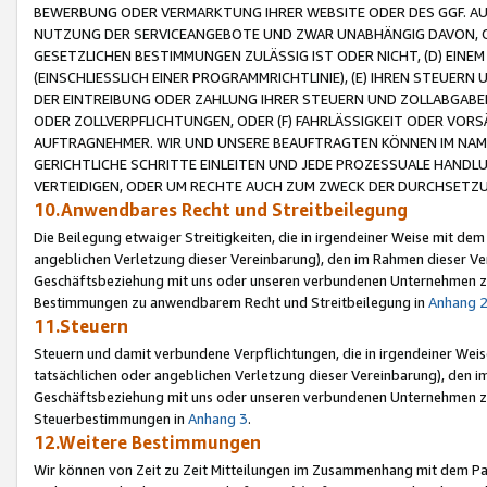
BEWERBUNG ODER VERMARKTUNG IHRER WEBSITE ODER DES GGF. AUF 
NUTZUNG DER SERVICEANGEBOTE UND ZWAR UNABHÄNGIG DAVON, O
GESETZLICHEN BESTIMMUNGEN ZULÄSSIG IST ODER NICHT, (D) EINE
(EINSCHLIESSLICH EINER PROGRAMMRICHTLINIE), (E) IHREN STEUER
DER EINTREIBUNG ODER ZAHLUNG IHRER STEUERN UND ZOLLABGAB
ODER ZOLLVERPFLICHTUNGEN, ODER (F) FAHRLÄSSIGKEIT ODER VORS
AUFTRAGNEHMER. WIR UND UNSERE BEAUFTRAGTEN KÖNNEN IM NAME
GERICHTLICHE SCHRITTE EINLEITEN UND JEDE PROZESSUALE HAND
VERTEIDIGEN, ODER UM RECHTE AUCH ZUM ZWECK DER DURCHSETZU
10.Anwendbares Recht und Streitbeilegung
Die Beilegung etwaiger Streitigkeiten, die in irgendeiner Weise mit de
angeblichen Verletzung dieser Vereinbarung), den im Rahmen dieser Ve
Geschäftsbeziehung mit uns oder unseren verbundenen Unternehmen zu
Bestimmungen zu anwendbarem Recht und Streitbeilegung in
Anhang 
11.Steuern
Steuern und damit verbundene Verpflichtungen, die in irgendeiner Wei
tatsächlichen oder angeblichen Verletzung dieser Vereinbarung), den 
Geschäftsbeziehung mit uns oder unseren verbundenen Unternehmen z
Steuerbestimmungen in
Anhang 3
.
12.Weitere Bestimmungen
Wir können von Zeit zu Zeit Mitteilungen im Zusammenhang mit dem Par