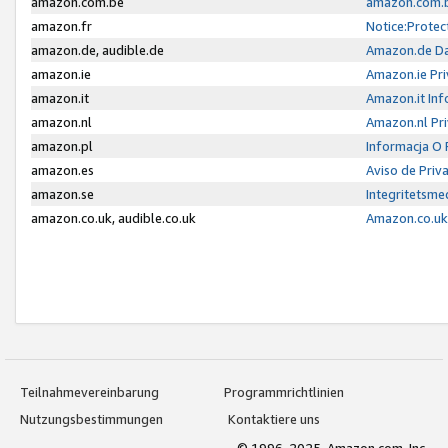
amazon.com.be
amazon.com.b
amazon.fr
Notice:Protec
amazon.de, audible.de
Amazon.de Da
amazon.ie
Amazon.ie Pri
amazon.it
Amazon.it Inf
amazon.nl
Amazon.nl Pri
amazon.pl
Informacja O
amazon.es
Aviso de Priv
amazon.se
Integritetsm
amazon.co.uk, audible.co.uk
Amazon.co.uk 
Teilnahmevereinbarung
Programmrichtlinien
Nutzungsbestimmungen
Kontaktiere uns