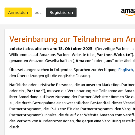
Anmelden
Registrieren
oder
Vereinbarung zur Teilnahme am 
zuletzt aktualisiert am
:
15. Oktober 2025
(Derzeitige Partner - 
Willkommen auf Amazons Partner-Website (die „
Partner-Website
“)
genannten Amazon-Gesellschaften („
Amazon
“ oder „
uns
“ oder ähnli
Übersetzungen stehen in folgenden Sprachen zur Verfügung :
Englisch
,
den Übersetzungen gilt die englische Fassung.
Natürliche oder juristische Personen, die an unserem Marketing-Partn
oder ein „
Partner
“), müssen die Vereinbarung zur Teilnahme am Ama
Ihrer Anmeldung auf bzw. Nutzung der Partner-Website stimmen Sie die
zu, die durch Bezugnahme einen wesentlichen Bestandteil dieser Verei
Partnerprogramm, die IP-Lizenz für das Partnerprogramm, den Vergütu
Partnerprogramm). Inhalte, die du auf der Website Amazon.com veröffe
des Verbots von Kundenrezensionen, die gegen eine Vergütung erstellt, 
durch.