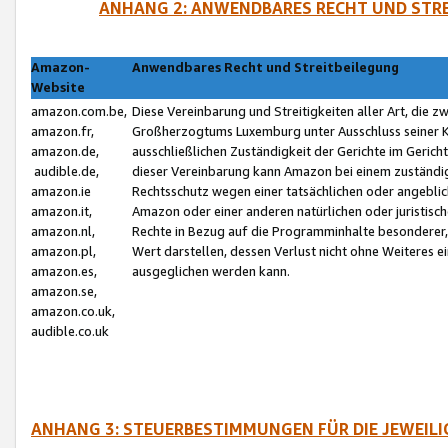
ANHANG 2: ANWENDBARES RECHT UND STRE
Amazon-
Anwendbares Recht und Streitbeilegung
Website
amazon.com.be,
Diese Vereinbarung und Streitigkeiten aller Art, die 
amazon.fr,
Großherzogtums Luxemburg unter Ausschluss seiner Kol
amazon.de,
ausschließlichen Zuständigkeit der Gerichte im Geri
audible.de,
dieser Vereinbarung kann Amazon bei einem zuständig
amazon.ie
Rechtsschutz wegen einer tatsächlichen oder angebli
amazon.it,
Amazon oder einer anderen natürlichen oder juristisc
amazon.nl,
Rechte in Bezug auf die Programminhalte besonderer,
amazon.pl,
Wert darstellen, dessen Verlust nicht ohne Weiteres e
amazon.es,
ausgeglichen werden kann.
amazon.se,
amazon.co.uk,
audible.co.uk
ANHANG 3: STEUERBESTIMMUNGEN FÜR DIE JEWEIL