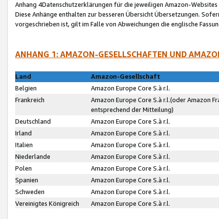
Anhang 4Datenschutzerklärungen für die jeweiligen Amazon-Websites
Diese Anhänge enthalten zur besseren Übersicht Übersetzungen. Sofe
vorgeschrieben ist, gilt im Falle von Abweichungen die englische Fass
ANHANG 1: AMAZON-GESELLSCHAFTEN UND AMAZO
Land
Amazon-Gesellschaft
Belgien
Amazon Europe Core S.à r.l.
Frankreich
Amazon Europe Core S.à r.l.(oder Amazon Fr
entsprechend der Mitteilung)
Deutschland
Amazon Europe Core S.à r.l.
Irland
Amazon Europe Core S.à r.l.
Italien
Amazon Europe Core S.à r.l.
Niederlande
Amazon Europe Core S.à r.l.
Polen
Amazon Europe Core S.à r.l.
Spanien
Amazon Europe Core S.à r.l.
Schweden
Amazon Europe Core S.à r.l.
Vereinigtes Königreich
Amazon Europe Core S.à r.l.