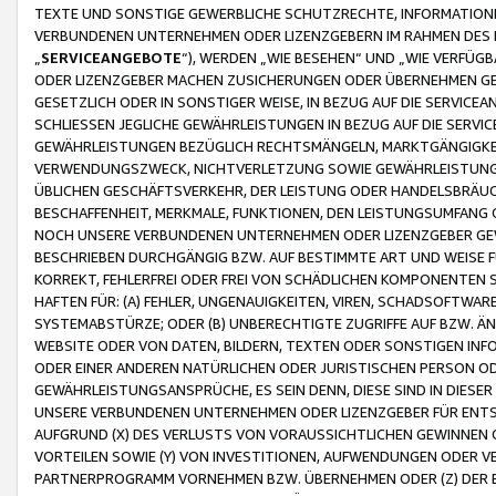
TEXTE UND SONSTIGE GEWERBLICHE SCHUTZRECHTE, INFORMATIONE
VERBUNDENEN UNTERNEHMEN ODER LIZENZGEBERN IM RAHMEN DES
„
SERVICEANGEBOTE
“), WERDEN „WIE BESEHEN“ UND „WIE VERFÜ
ODER LIZENZGEBER MACHEN ZUSICHERUNGEN ODER ÜBERNEHMEN GEW
GESETZLICH ODER IN SONSTIGER WEISE, IN BEZUG AUF DIE SERVI
SCHLIESSEN JEGLICHE GEWÄHRLEISTUNGEN IN BEZUG AUF DIE SERVI
GEWÄHRLEISTUNGEN BEZÜGLICH RECHTSMÄNGELN, MARKTGÄNGIGKEIT
VERWENDUNGSZWECK, NICHTVERLETZUNG SOWIE GEWÄHRLEISTUNGEN 
ÜBLICHEN GESCHÄFTSVERKEHR, DER LEISTUNG ODER HANDELSBRÄUCH
BESCHAFFENHEIT, MERKMALE, FUNKTIONEN, DEN LEISTUNGSUMFANG 
NOCH UNSERE VERBUNDENEN UNTERNEHMEN ODER LIZENZGEBER GEWÄ
BESCHRIEBEN DURCHGÄNGIG BZW. AUF BESTIMMTE ART UND WEISE
KORREKT, FEHLERFREI ODER FREI VON SCHÄDLICHEN KOMPONENTEN
HAFTEN FÜR: (A) FEHLER, UNGENAUIGKEITEN, VIREN, SCHADSOFTW
SYSTEMABSTÜRZE; ODER (B) UNBERECHTIGTE ZUGRIFFE AUF BZW. 
WEBSITE ODER VON DATEN, BILDERN, TEXTEN ODER SONSTIGEN INF
ODER EINER ANDEREN NATÜRLICHEN ODER JURISTISCHEN PERSON OD
GEWÄHRLEISTUNGSANSPRÜCHE, ES SEIN DENN, DIESE SIND IN DIES
UNSERE VERBUNDENEN UNTERNEHMEN ODER LIZENZGEBER FÜR EN
AUFGRUND (X) DES VERLUSTS VON VORAUSSICHTLICHEN GEWINNEN
VORTEILEN SOWIE (Y) VON INVESTITIONEN, AUFWENDUNGEN ODER VE
PARTNERPROGRAMM VORNEHMEN BZW. ÜBERNEHMEN ODER (Z) DER 