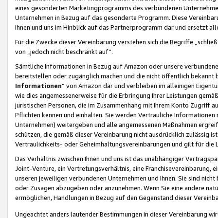
eines gesonderten Marketingprogramms des verbundenen Unternehmens
Unternehmen in Bezug auf das gesonderte Programm. Diese Vereinbarung
Ihnen und uns im Hinblick auf das Partnerprogramm dar und ersetzt al
Für die Zwecke dieser Vereinbarung verstehen sich die Begriffe „schließ
von „jedoch nicht beschränkt auf“.
Sämtliche Informationen in Bezug auf Amazon oder unsere verbunde
bereitstellen oder zugänglich machen und die nicht öffentlich bekannt bz
Informationen
“ von Amazon dar und verbleiben im alleinigen Eigent
wie dies angemessenerweise für die Erbringung Ihrer Leistungen gemäß d
juristischen Personen, die im Zusammenhang mit Ihrem Konto Zugriff au
Pflichten kennen und einhalten. Sie werden Vertrauliche Informationen 
Unternehmen) weitergeben und alle angemessenen Maßnahmen ergreifen
schützen, die gemäß dieser Vereinbarung nicht ausdrücklich zulässig is
Vertraulichkeits- oder Geheimhaltungsvereinbarungen und gilt für die
Das Verhältnis zwischen Ihnen und uns ist das unabhängiger Vertragspa
Joint-Venture, ein Vertretungsverhältnis, eine Franchisevereinbarung, 
unseren jeweiligen verbundenen Unternehmen und Ihnen. Sie sind ni
oder Zusagen abzugeben oder anzunehmen. Wenn Sie eine andere natürli
ermöglichen, Handlungen in Bezug auf den Gegenstand dieser Vereinbar
Ungeachtet anders lautender Bestimmungen in dieser Vereinbarung wird