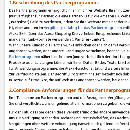
1.Beschreibung des Partnerprogramms
Das Partnerprogramm ermöglicht Ihnen, mit Ihrer Website, Ihren nutzer
(nur verfügbar für Partner, die eine Partner-ID für die Amazon UK We
„
Website
“) Geld zu verdienen, indem Sie Ihre Website mit einer der in
ist, einer anderen im
Vergütungskatalog für das Partnerprogramm
enth
Alexa Skill (über das Alexa Shopping Kit) verlinken. Entsprechende Lin
markierten Link-Formate verwenden („
Partner-Links
“).
Wenn unsere Kunden die Partner-Links anklicken oder sich damit verbi
angeboten werden, oder andere Handlungen vornehmen, können Sie eine
Partnerprogramm
näher beschrieben (und vorbehaltlich der dort festg
Produkte oder Leistungen können wir Ihnen Daten, Bilder, Texte, Linkfo
für Anwendungsprogramme, die Alexa-Funktionalität und weitere Inf
zur Verfügung stellen. Der Begriff „Programminhalte“ bezieht sich dabe
in Bezug auf Produkte, die auf Websites angeboten werden, bei denen 
2.Compliance-Anforderungen für das Partnerprog
Ihre Teilnahme am Partnerprogramm und der Bezug einer Vergütung setz
Sie sind verpflichtet, uns umgehend alle Informationen zu geben, die w
Für den Fall, dass Sie gegen diese Vereinbarung oder andere anwendba
uns zur Verfügung stehenden Rechten und Rechtsbehelfen, das Recht vo
Vergütungen ohne weitere Ankündigung (soweit nach geltendem Recht z
entsprechende Vergütungen zu haben) und zwar unabhängig davon, ob 