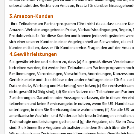
unbeschadet des Rechts von Amazon, Ersatz für darüber hinausgehen
3.Amazon-Kunden
Ihre Teilnahme am Partnerprogramm führt nicht dazu, dass unsere Kun
Amazon-Website angegebenen Preise, Verkaufsbedingungen, Regeln, Ri
Produktverkäufe für diese Kunden und können jederzeit geändert werde
sich einer unserer Kunden in einer Angelegenheit an Sie wenden, die 
Kunden mitteilen, dass er für Kundenservice-Fragen den auf der Ama
4.Gewährleistungen
Sie gewährleisten und sichern zu, dass (a) Sie gemäß dieser Vereinba
betreiben werden; (b) weder Ihre Teilnahme am Partnerprogramm noch d
Bestimmungen, Verordnungen, Vorschriften, Anordnungen, Konzessionen,
Gerichtsurteile und -beschlüsse oder andere Auflagen einer für Sie zu
Datenschutz, Werbung und Marketing) verstoßen; (c) Sie rechtswirksam 
nicht geschäftsfähig sind); (d) Sie den Nutzen der Teilnahme am Partne
Zusicherungen, Garantien oder Aussagen verlassen, die in dieser Verein
teilnehmen und keine Serviceangebote nutzen, wenn Sie US-Handelssa
unterliegen, in dem Sie Serviceangebote wahrnehmen; (f) Sie alle US
amerikanische Ausfuhr- und Wiederausfuhrbeschränkungen einhalten, 
Technologie und Leistungen gelten, und (g) die Angaben, die Sie im 
sind. Sie können Ihre Angaben aktualisieren, indem Sie sich über die 
Wir machen keine Zusicherungen und übernehmen keine Gewährleistun