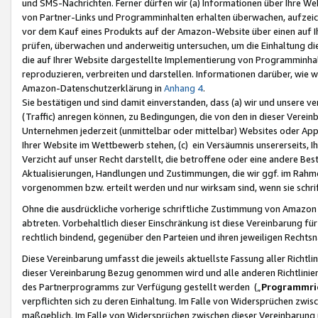
und SMS-Nachrichten. Ferner dürfen wir (a) Informationen über Ihre We
von Partner-Links und Programminhalten erhalten überwachen, aufzei
vor dem Kauf eines Produkts auf der Amazon-Website über einen auf Ih
prüfen, überwachen und anderweitig untersuchen, um die Einhaltung dies
die auf Ihrer Website dargestellte Implementierung von Programminhalt
reproduzieren, verbreiten und darstellen. Informationen darüber, wie w
Amazon-Datenschutzerklärung in
Anhang 4
.
Sie bestätigen und sind damit einverstanden, dass (a) wir und unsere 
(Traffic) anregen können, zu Bedingungen, die von den in dieser Vere
Unternehmen jederzeit (unmittelbar oder mittelbar) Websites oder Appl
Ihrer Website im Wettbewerb stehen, (c) ein Versäumnis unsererseits, I
Verzicht auf unser Recht darstellt, die betroffene oder eine andere B
Aktualisierungen, Handlungen und Zustimmungen, die wir ggf. im Rahme
vorgenommen bzw. erteilt werden und nur wirksam sind, wenn sie schri
Ohne die ausdrückliche vorherige schriftliche Zustimmung von Amazon
abtreten. Vorbehaltlich dieser Einschränkung ist diese Vereinbarung f
rechtlich bindend, gegenüber den Parteien und ihren jeweiligen Rech
Diese Vereinbarung umfasst die jeweils aktuellste Fassung aller Richtli
dieser Vereinbarung Bezug genommen wird und alle anderen Richtlinie
des Partnerprogramms zur Verfügung gestellt werden („
Programmric
verpflichten sich zu deren Einhaltung. Im Falle von Widersprüchen zwi
maßgeblich. Im Falle von Widersprüchen zwischen dieser Vereinbarun