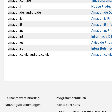
amazon.com.be
amazon.com.b
amazon.fr
Notice:Protec
amazon.de, audible.de
Amazon.de Da
amazon.ie
Amazon.ie Pri
amazon.it
Amazon.it Inf
amazon.nl
Amazon.nl Pri
amazon.pl
Informacja O
amazon.es
Aviso de Priv
amazon.se
Integritetsm
amazon.co.uk, audible.co.uk
Amazon.co.uk 
Teilnahmevereinbarung
Programmrichtlinien
Nutzungsbestimmungen
Kontaktiere uns