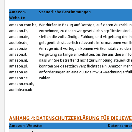
Amazon-
Steuerliche Bestimmungen
Website
amazon.com.be,
Wir dürfen in Bezug auf Beträge, auf deren Auszahlun
amazon.fr,
vornehmen, zu denen wir gesetzlich verpflichtet sind
amazon.de,
stellen die vollständige Zahlung und Abgeltung der 
audible.de,
gelegentlich steuerlich relevante Informationen von I
amazon.ie
Anfrage nicht vorlegen, können wir (kumulativ zu de
amazon.it,
Vergütung so lange einbehalten, bis Sie uns diese Inf
amazon.nl,
dass wir Sie betreffend nicht zur Einholung steuerlich 
amazon.pl,
könnten Sie gesetzlich verpflichtet sein, Amazon Meh
amazon.es,
Anforderungen an eine gültige MwSt.-Rechnung erfüllt
amazon.se,
zahlen.
amazon.co.uk,
audible.co.uk
ANHANG 4: DATENSCHUTZERKLÄRUNG FÜR DIE JEWE
Amazon-Website
Datenschutz