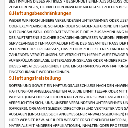
BESTIMMUNG DIESES ARTIKELS 7 BEGRÜNDET EINEN AUSSCHLUSS 
ZUSICHERUNGEN, DIE NACH DEN ANWENDBAREN GESETZLICHEN BE
8.Haftungsbeschränkungen
WEDER WIR NOCH UNSERE VERBUNDENEN UNTERNEHMEN ODER LIZEN
ODER EXEMPLARISCHE SCHÄDEN ODER SCHÄDEN AUFGRUND ENTGANG
NUTZUNGSAUSFALL ODER DATENVERLUST, DIE IM ZUSAMMENHANG MI
DES AUFTRETENS SOLCHER SCHÄDEN HINGEWIESEN WURDEN. FERN
SERVICEANGEBOTEN MAXIMAL DER HÖHE DES GESAMTBETRAGS DER 
ZEITPUNKT DES EREIGNISSES, DAS ZU DEM ZULETZT ENTSTANDENE
ZAHLENDEN VERGÜTUNGEN. SIE VERZICHTEN HIERMIT AUF ETWAIGE 
AUF ERFÜLLUNGSKLAGE, UNTERLASSUNGSKLAGE ODER ANDERE RECHT
DIESES ABSATZES BEGRÜNDET EINE EINSCHRÄNKUNG VON HAFTUNG
EINGESCHRÄNKT WERDEN KÖNNEN.
9.Haftungsfreistellung
SOFERN UND SOWEIT EIN HAFTUNGSAUSSCHLUSS NACH DEN ANWENDB
HAFTUNG FÜR ANGELEGENHEITEN AUS, DIE UNMITTELBAR ODER MITT
WEBSITE (EINSCHLIESSLICH IHRER NUTZUNG DER SERVICEANGEBOTE)
VERPFLICHTEN SICH, UNS, UNSERE VERBUNDENEN UNTERNEHMEN UN
(OFFICERS), ORGANMITGLIEDER (DIRECTORS) UND VERTRETER VON 
AUSLAGEN (EINSCHLIESSLICH ANGEMESSENER ANWALTSGEBÜHREN) FR
IHRER WEBSITE BZW. AUF IHRER WEBSITE ERSCHEINENDEM MATERIAL
MATERIALS MIT ANDEREN APPLIKATIONEN, INHALTEN ODER PROZESSE