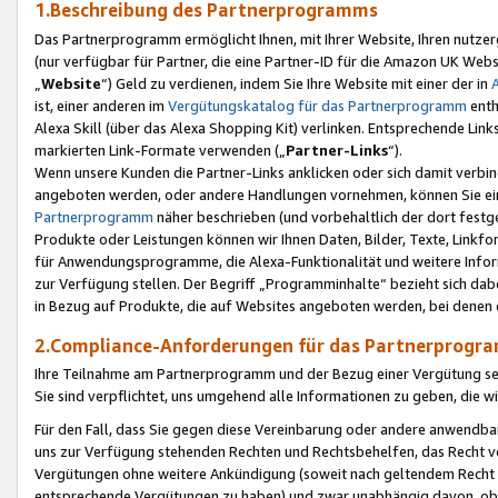
1.Beschreibung des Partnerprogramms
Das Partnerprogramm ermöglicht Ihnen, mit Ihrer Website, Ihren nutzer
(nur verfügbar für Partner, die eine Partner-ID für die Amazon UK We
„
Website
“) Geld zu verdienen, indem Sie Ihre Website mit einer der in
ist, einer anderen im
Vergütungskatalog für das Partnerprogramm
enth
Alexa Skill (über das Alexa Shopping Kit) verlinken. Entsprechende Lin
markierten Link-Formate verwenden („
Partner-Links
“).
Wenn unsere Kunden die Partner-Links anklicken oder sich damit verbi
angeboten werden, oder andere Handlungen vornehmen, können Sie eine
Partnerprogramm
näher beschrieben (und vorbehaltlich der dort festg
Produkte oder Leistungen können wir Ihnen Daten, Bilder, Texte, Linkfo
für Anwendungsprogramme, die Alexa-Funktionalität und weitere Inf
zur Verfügung stellen. Der Begriff „Programminhalte“ bezieht sich dabe
in Bezug auf Produkte, die auf Websites angeboten werden, bei denen 
2.Compliance-Anforderungen für das Partnerprog
Ihre Teilnahme am Partnerprogramm und der Bezug einer Vergütung setz
Sie sind verpflichtet, uns umgehend alle Informationen zu geben, die w
Für den Fall, dass Sie gegen diese Vereinbarung oder andere anwendba
uns zur Verfügung stehenden Rechten und Rechtsbehelfen, das Recht vo
Vergütungen ohne weitere Ankündigung (soweit nach geltendem Recht z
entsprechende Vergütungen zu haben) und zwar unabhängig davon, ob 