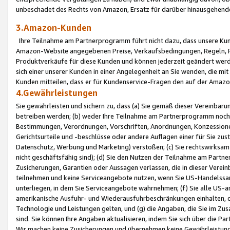
unbeschadet des Rechts von Amazon, Ersatz für darüber hinausgehen
3.Amazon-Kunden
Ihre Teilnahme am Partnerprogramm führt nicht dazu, dass unsere Kun
Amazon-Website angegebenen Preise, Verkaufsbedingungen, Regeln, Ri
Produktverkäufe für diese Kunden und können jederzeit geändert werde
sich einer unserer Kunden in einer Angelegenheit an Sie wenden, die 
Kunden mitteilen, dass er für Kundenservice-Fragen den auf der Ama
4.Gewährleistungen
Sie gewährleisten und sichern zu, dass (a) Sie gemäß dieser Vereinba
betreiben werden; (b) weder Ihre Teilnahme am Partnerprogramm noch d
Bestimmungen, Verordnungen, Vorschriften, Anordnungen, Konzessionen,
Gerichtsurteile und -beschlüsse oder andere Auflagen einer für Sie zu
Datenschutz, Werbung und Marketing) verstoßen; (c) Sie rechtswirksam 
nicht geschäftsfähig sind); (d) Sie den Nutzen der Teilnahme am Partne
Zusicherungen, Garantien oder Aussagen verlassen, die in dieser Verein
teilnehmen und keine Serviceangebote nutzen, wenn Sie US-Handelssa
unterliegen, in dem Sie Serviceangebote wahrnehmen; (f) Sie alle US
amerikanische Ausfuhr- und Wiederausfuhrbeschränkungen einhalten, 
Technologie und Leistungen gelten, und (g) die Angaben, die Sie im 
sind. Sie können Ihre Angaben aktualisieren, indem Sie sich über die 
Wir machen keine Zusicherungen und übernehmen keine Gewährleistun