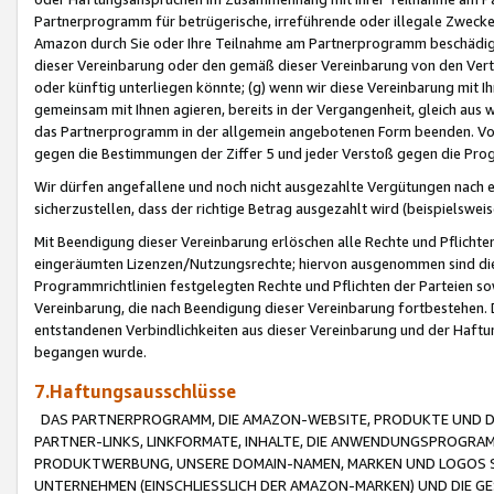
Partnerprogramm für betrügerische, irreführende oder illegale Zwecke
Amazon durch Sie oder Ihre Teilnahme am Partnerprogramm beschädig
dieser Vereinbarung oder den gemäß dieser Vereinbarung von den Vertr
oder künftig unterliegen könnte; (g) wenn wir diese Vereinbarung mit I
gemeinsam mit Ihnen agieren, bereits in der Vergangenheit, gleich aus
das Partnerprogramm in der allgemein angebotenen Form beenden. Vors
gegen die Bestimmungen der Ziffer 5 und jeder Verstoß gegen die Prog
Wir dürfen angefallene und noch nicht ausgezahlte Vergütungen nach 
sicherzustellen, dass der richtige Betrag ausgezahlt wird (beispielsw
Mit Beendigung dieser Vereinbarung erlöschen alle Rechte und Pflichte
eingeräumten Lizenzen/Nutzungsrechte; hiervon ausgenommen sind die in 
Programmrichtlinien festgelegten Rechte und Pflichten der Parteien sow
Vereinbarung, die nach Beendigung dieser Vereinbarung fortbestehen. D
entstandenen Verbindlichkeiten aus dieser Vereinbarung und der Haft
begangen wurde.
7.Haftungsausschlüsse
DAS PARTNERPROGRAMM, DIE AMAZON-WEBSITE, PRODUKTE UND DI
PARTNER-LINKS, LINKFORMATE, INHALTE, DIE ANWENDUNGSPROGR
PRODUKTWERBUNG, UNSERE DOMAIN-NAMEN, MARKEN UND LOGOS S
UNTERNEHMEN (EINSCHLIESSLICH DER AMAZON-MARKEN) UND DIE GE