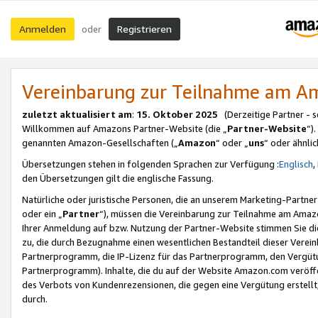
Anmelden
Registrieren
oder
Vereinbarung zur Teilnahme am 
zuletzt aktualisiert am
:
15. Oktober 2025
(Derzeitige Partner - 
Willkommen auf Amazons Partner-Website (die „
Partner-Website
“)
genannten Amazon-Gesellschaften („
Amazon
“ oder „
uns
“ oder ähnli
Übersetzungen stehen in folgenden Sprachen zur Verfügung :
Englisch
,
den Übersetzungen gilt die englische Fassung.
Natürliche oder juristische Personen, die an unserem Marketing-Partn
oder ein „
Partner
“), müssen die Vereinbarung zur Teilnahme am Ama
Ihrer Anmeldung auf bzw. Nutzung der Partner-Website stimmen Sie die
zu, die durch Bezugnahme einen wesentlichen Bestandteil dieser Verei
Partnerprogramm, die IP-Lizenz für das Partnerprogramm, den Vergütu
Partnerprogramm). Inhalte, die du auf der Website Amazon.com veröffe
des Verbots von Kundenrezensionen, die gegen eine Vergütung erstellt, 
durch.