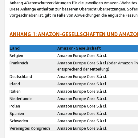
Anhang 4Datenschutzerklärungen für die jeweiligen Amazon-Websites
Diese Anhänge enthalten zur besseren Übersicht Übersetzungen. Sofe
vorgeschrieben ist, gilt im Falle von Abweichungen die englische Fass
ANHANG 1: AMAZON-GESELLSCHAFTEN UND AMAZO
Land
Amazon-Gesellschaft
Belgien
Amazon Europe Core S.à r.l.
Frankreich
Amazon Europe Core S.à r.l.(oder Amazon Fr
entsprechend der Mitteilung)
Deutschland
Amazon Europe Core S.à r.l.
Irland
Amazon Europe Core S.à r.l.
Italien
Amazon Europe Core S.à r.l.
Niederlande
Amazon Europe Core S.à r.l.
Polen
Amazon Europe Core S.à r.l.
Spanien
Amazon Europe Core S.à r.l.
Schweden
Amazon Europe Core S.à r.l.
Vereinigtes Königreich
Amazon Europe Core S.à r.l.