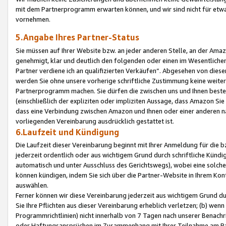
mit dem Partnerprogramm erwarten können, und wir sind nicht für etwa
vornehmen.
5.Angabe Ihres Partner-Status
Sie müssen auf Ihrer Website bzw. an jeder anderen Stelle, an der Am
genehmigt, klar und deutlich den folgenden oder einen im Wesentlichen
Partner verdiene ich an qualifizierten Verkäufen“. Abgesehen von die
werden Sie ohne unsere vorherige schriftliche Zustimmung keine weite
Partnerprogramm machen. Sie dürfen die zwischen uns und Ihnen best
(einschließlich der expliziten oder impliziten Aussage, dass Amazon Si
dass eine Verbindung zwischen Amazon und Ihnen oder einer anderen natü
vorliegenden Vereinbarung ausdrücklich gestattet ist.
6.Laufzeit und Kündigung
Die Laufzeit dieser Vereinbarung beginnt mit Ihrer Anmeldung für die 
jederzeit ordentlich oder aus wichtigem Grund durch schriftliche Kündi
automatisch und unter Ausschluss des Gerichtswegs), wobei eine solch
können kündigen, indem Sie sich über die Partner-Website in Ihrem Ko
auswählen.
Ferner können wir diese Vereinbarung jederzeit aus wichtigem Grund dur
Sie Ihre Pflichten aus dieser Vereinbarung erheblich verletzen; (b) wen
Programmrichtlinien) nicht innerhalb von 7 Tagen nach unserer Benachr
oder Haftungsansprüchen im Zusammenhang mit Ihrer Teilnahme am Pa