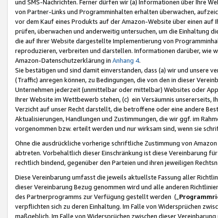
und SMS-Nachrichten. Ferner dürfen wir (a) Informationen über Ihre We
von Partner-Links und Programminhalten erhalten überwachen, aufzei
vor dem Kauf eines Produkts auf der Amazon-Website über einen auf Ih
prüfen, überwachen und anderweitig untersuchen, um die Einhaltung dies
die auf Ihrer Website dargestellte Implementierung von Programminhalt
reproduzieren, verbreiten und darstellen. Informationen darüber, wie w
Amazon-Datenschutzerklärung in
Anhang 4
.
Sie bestätigen und sind damit einverstanden, dass (a) wir und unsere 
(Traffic) anregen können, zu Bedingungen, die von den in dieser Vere
Unternehmen jederzeit (unmittelbar oder mittelbar) Websites oder Appl
Ihrer Website im Wettbewerb stehen, (c) ein Versäumnis unsererseits, I
Verzicht auf unser Recht darstellt, die betroffene oder eine andere B
Aktualisierungen, Handlungen und Zustimmungen, die wir ggf. im Rahme
vorgenommen bzw. erteilt werden und nur wirksam sind, wenn sie schri
Ohne die ausdrückliche vorherige schriftliche Zustimmung von Amazon
abtreten. Vorbehaltlich dieser Einschränkung ist diese Vereinbarung f
rechtlich bindend, gegenüber den Parteien und ihren jeweiligen Rech
Diese Vereinbarung umfasst die jeweils aktuellste Fassung aller Richtli
dieser Vereinbarung Bezug genommen wird und alle anderen Richtlinie
des Partnerprogramms zur Verfügung gestellt werden („
Programmric
verpflichten sich zu deren Einhaltung. Im Falle von Widersprüchen zwi
maßgeblich. Im Falle von Widersprüchen zwischen dieser Vereinbarun