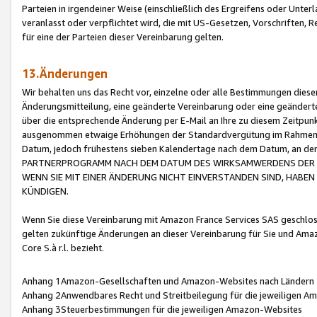
Parteien in irgendeiner Weise (einschließlich des Ergreifens oder Unt
veranlasst oder verpflichtet wird, die mit US-Gesetzen, Vorschriften,
für eine der Parteien dieser Vereinbarung gelten.
13.Änderungen
Wir behalten uns das Recht vor, einzelne oder alle Bestimmungen diese
Änderungsmitteilung, eine geänderte Vereinbarung oder eine geänderte 
über die entsprechende Änderung per E-Mail an Ihre zu diesem Zeitpun
ausgenommen etwaige Erhöhungen der Standardvergütung im Rahmen
Datum, jedoch frühestens sieben Kalendertage nach dem Datum, an de
PARTNERPROGRAMM NACH DEM DATUM DES WIRKSAMWERDENS DER Ä
WENN SIE MIT EINER ÄNDERUNG NICHT EINVERSTANDEN SIND, HABEN S
KÜNDIGEN.
Wenn Sie diese Vereinbarung mit Amazon France Services SAS geschlo
gelten zukünftige Änderungen an dieser Vereinbarung für Sie und Ama
Core S.à r.l. bezieht.
Anhang 1Amazon-Gesellschaften und Amazon-Websites nach Ländern
Anhang 2Anwendbares Recht und Streitbeilegung für die jeweiligen 
Anhang 3Steuerbestimmungen für die jeweiligen Amazon-Websites