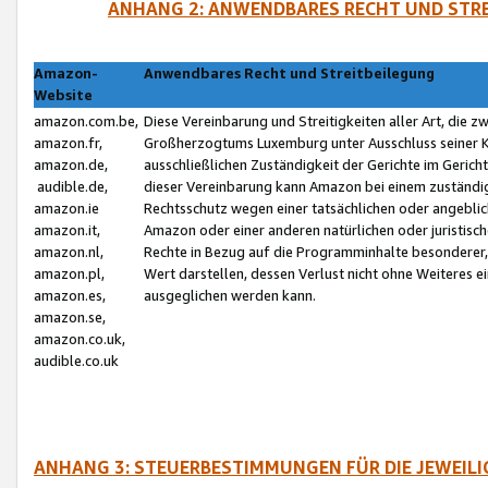
ANHANG 2: ANWENDBARES RECHT UND STRE
Amazon-
Anwendbares Recht und Streitbeilegung
Website
amazon.com.be,
Diese Vereinbarung und Streitigkeiten aller Art, die 
amazon.fr,
Großherzogtums Luxemburg unter Ausschluss seiner Kol
amazon.de,
ausschließlichen Zuständigkeit der Gerichte im Geri
audible.de,
dieser Vereinbarung kann Amazon bei einem zuständig
amazon.ie
Rechtsschutz wegen einer tatsächlichen oder angebli
amazon.it,
Amazon oder einer anderen natürlichen oder juristisc
amazon.nl,
Rechte in Bezug auf die Programminhalte besonderer,
amazon.pl,
Wert darstellen, dessen Verlust nicht ohne Weiteres e
amazon.es,
ausgeglichen werden kann.
amazon.se,
amazon.co.uk,
audible.co.uk
ANHANG 3: STEUERBESTIMMUNGEN FÜR DIE JEWEIL