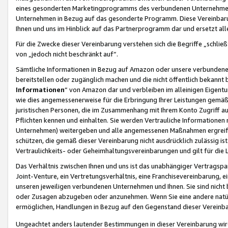
eines gesonderten Marketingprogramms des verbundenen Unternehmens
Unternehmen in Bezug auf das gesonderte Programm. Diese Vereinbarung
Ihnen und uns im Hinblick auf das Partnerprogramm dar und ersetzt al
Für die Zwecke dieser Vereinbarung verstehen sich die Begriffe „schließ
von „jedoch nicht beschränkt auf“.
Sämtliche Informationen in Bezug auf Amazon oder unsere verbunde
bereitstellen oder zugänglich machen und die nicht öffentlich bekannt bz
Informationen
“ von Amazon dar und verbleiben im alleinigen Eigent
wie dies angemessenerweise für die Erbringung Ihrer Leistungen gemäß d
juristischen Personen, die im Zusammenhang mit Ihrem Konto Zugriff au
Pflichten kennen und einhalten. Sie werden Vertrauliche Informationen 
Unternehmen) weitergeben und alle angemessenen Maßnahmen ergreifen
schützen, die gemäß dieser Vereinbarung nicht ausdrücklich zulässig is
Vertraulichkeits- oder Geheimhaltungsvereinbarungen und gilt für die
Das Verhältnis zwischen Ihnen und uns ist das unabhängiger Vertragspa
Joint-Venture, ein Vertretungsverhältnis, eine Franchisevereinbarung, 
unseren jeweiligen verbundenen Unternehmen und Ihnen. Sie sind ni
oder Zusagen abzugeben oder anzunehmen. Wenn Sie eine andere natürli
ermöglichen, Handlungen in Bezug auf den Gegenstand dieser Vereinbar
Ungeachtet anders lautender Bestimmungen in dieser Vereinbarung wird