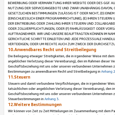
BEWERBUNG ODER VERMARKTUNG IHRER WEBSITE ODER DES GGF. AUF 
NUTZUNG DER SERVICEANGEBOTE UND ZWAR UNABHÄNGIG DAVON, O
GESETZLICHEN BESTIMMUNGEN ZULÄSSIG IST ODER NICHT, (D) EINE
(EINSCHLIESSLICH EINER PROGRAMMRICHTLINIE), (E) IHREN STEUER
DER EINTREIBUNG ODER ZAHLUNG IHRER STEUERN UND ZOLLABGAB
ODER ZOLLVERPFLICHTUNGEN, ODER (F) FAHRLÄSSIGKEIT ODER VORS
AUFTRAGNEHMER. WIR UND UNSERE BEAUFTRAGTEN KÖNNEN IM NAME
GERICHTLICHE SCHRITTE EINLEITEN UND JEDE PROZESSUALE HAND
VERTEIDIGEN, ODER UM RECHTE AUCH ZUM ZWECK DER DURCHSETZU
10.Anwendbares Recht und Streitbeilegung
Die Beilegung etwaiger Streitigkeiten, die in irgendeiner Weise mit de
angeblichen Verletzung dieser Vereinbarung), den im Rahmen dieser Ve
Geschäftsbeziehung mit uns oder unseren verbundenen Unternehmen zu
Bestimmungen zu anwendbarem Recht und Streitbeilegung in
Anhang 
11.Steuern
Steuern und damit verbundene Verpflichtungen, die in irgendeiner Wei
tatsächlichen oder angeblichen Verletzung dieser Vereinbarung), den 
Geschäftsbeziehung mit uns oder unseren verbundenen Unternehmen z
Steuerbestimmungen in
Anhang 3
.
12.Weitere Bestimmungen
Wir können von Zeit zu Zeit Mitteilungen im Zusammenhang mit dem Par