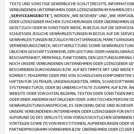
TEXTE UND SONSTIGE GEWERBLICHE SCHUTZRECHTE, INFORMATIONE
VERBUNDENEN UNTERNEHMEN ODER LIZENZGEBERN IM RAHMEN DES
„
SERVICEANGEBOTE
“), WERDEN „WIE BESEHEN“ UND „WIE VERFÜ
ODER LIZENZGEBER MACHEN ZUSICHERUNGEN ODER ÜBERNEHMEN GEW
GESETZLICH ODER IN SONSTIGER WEISE, IN BEZUG AUF DIE SERVI
SCHLIESSEN JEGLICHE GEWÄHRLEISTUNGEN IN BEZUG AUF DIE SERVI
GEWÄHRLEISTUNGEN BEZÜGLICH RECHTSMÄNGELN, MARKTGÄNGIGKEIT
VERWENDUNGSZWECK, NICHTVERLETZUNG SOWIE GEWÄHRLEISTUNGEN 
ÜBLICHEN GESCHÄFTSVERKEHR, DER LEISTUNG ODER HANDELSBRÄUCH
BESCHAFFENHEIT, MERKMALE, FUNKTIONEN, DEN LEISTUNGSUMFANG 
NOCH UNSERE VERBUNDENEN UNTERNEHMEN ODER LIZENZGEBER GEWÄ
BESCHRIEBEN DURCHGÄNGIG BZW. AUF BESTIMMTE ART UND WEISE
KORREKT, FEHLERFREI ODER FREI VON SCHÄDLICHEN KOMPONENTEN
HAFTEN FÜR: (A) FEHLER, UNGENAUIGKEITEN, VIREN, SCHADSOFTW
SYSTEMABSTÜRZE; ODER (B) UNBERECHTIGTE ZUGRIFFE AUF BZW. 
WEBSITE ODER VON DATEN, BILDERN, TEXTEN ODER SONSTIGEN INF
ODER EINER ANDEREN NATÜRLICHEN ODER JURISTISCHEN PERSON OD
GEWÄHRLEISTUNGSANSPRÜCHE, ES SEIN DENN, DIESE SIND IN DIES
UNSERE VERBUNDENEN UNTERNEHMEN ODER LIZENZGEBER FÜR EN
AUFGRUND (X) DES VERLUSTS VON VORAUSSICHTLICHEN GEWINNEN
VORTEILEN SOWIE (Y) VON INVESTITIONEN, AUFWENDUNGEN ODER VE
PARTNERPROGRAMM VORNEHMEN BZW. ÜBERNEHMEN ODER (Z) DER 