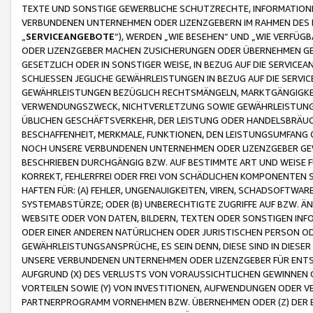
TEXTE UND SONSTIGE GEWERBLICHE SCHUTZRECHTE, INFORMATIONE
VERBUNDENEN UNTERNEHMEN ODER LIZENZGEBERN IM RAHMEN DES
„
SERVICEANGEBOTE
“), WERDEN „WIE BESEHEN“ UND „WIE VERFÜ
ODER LIZENZGEBER MACHEN ZUSICHERUNGEN ODER ÜBERNEHMEN GEW
GESETZLICH ODER IN SONSTIGER WEISE, IN BEZUG AUF DIE SERVI
SCHLIESSEN JEGLICHE GEWÄHRLEISTUNGEN IN BEZUG AUF DIE SERVI
GEWÄHRLEISTUNGEN BEZÜGLICH RECHTSMÄNGELN, MARKTGÄNGIGKEIT
VERWENDUNGSZWECK, NICHTVERLETZUNG SOWIE GEWÄHRLEISTUNGEN 
ÜBLICHEN GESCHÄFTSVERKEHR, DER LEISTUNG ODER HANDELSBRÄUCH
BESCHAFFENHEIT, MERKMALE, FUNKTIONEN, DEN LEISTUNGSUMFANG 
NOCH UNSERE VERBUNDENEN UNTERNEHMEN ODER LIZENZGEBER GEWÄ
BESCHRIEBEN DURCHGÄNGIG BZW. AUF BESTIMMTE ART UND WEISE
KORREKT, FEHLERFREI ODER FREI VON SCHÄDLICHEN KOMPONENTEN
HAFTEN FÜR: (A) FEHLER, UNGENAUIGKEITEN, VIREN, SCHADSOFTW
SYSTEMABSTÜRZE; ODER (B) UNBERECHTIGTE ZUGRIFFE AUF BZW. 
WEBSITE ODER VON DATEN, BILDERN, TEXTEN ODER SONSTIGEN INF
ODER EINER ANDEREN NATÜRLICHEN ODER JURISTISCHEN PERSON OD
GEWÄHRLEISTUNGSANSPRÜCHE, ES SEIN DENN, DIESE SIND IN DIES
UNSERE VERBUNDENEN UNTERNEHMEN ODER LIZENZGEBER FÜR EN
AUFGRUND (X) DES VERLUSTS VON VORAUSSICHTLICHEN GEWINNEN
VORTEILEN SOWIE (Y) VON INVESTITIONEN, AUFWENDUNGEN ODER VE
PARTNERPROGRAMM VORNEHMEN BZW. ÜBERNEHMEN ODER (Z) DER 