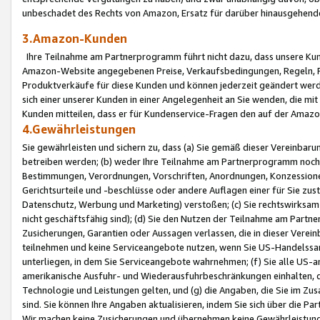
unbeschadet des Rechts von Amazon, Ersatz für darüber hinausgehen
3.Amazon-Kunden
Ihre Teilnahme am Partnerprogramm führt nicht dazu, dass unsere Kun
Amazon-Website angegebenen Preise, Verkaufsbedingungen, Regeln, Ri
Produktverkäufe für diese Kunden und können jederzeit geändert werde
sich einer unserer Kunden in einer Angelegenheit an Sie wenden, die 
Kunden mitteilen, dass er für Kundenservice-Fragen den auf der Ama
4.Gewährleistungen
Sie gewährleisten und sichern zu, dass (a) Sie gemäß dieser Vereinba
betreiben werden; (b) weder Ihre Teilnahme am Partnerprogramm noch d
Bestimmungen, Verordnungen, Vorschriften, Anordnungen, Konzessionen,
Gerichtsurteile und -beschlüsse oder andere Auflagen einer für Sie zu
Datenschutz, Werbung und Marketing) verstoßen; (c) Sie rechtswirksam 
nicht geschäftsfähig sind); (d) Sie den Nutzen der Teilnahme am Partne
Zusicherungen, Garantien oder Aussagen verlassen, die in dieser Verein
teilnehmen und keine Serviceangebote nutzen, wenn Sie US-Handelssa
unterliegen, in dem Sie Serviceangebote wahrnehmen; (f) Sie alle US
amerikanische Ausfuhr- und Wiederausfuhrbeschränkungen einhalten, 
Technologie und Leistungen gelten, und (g) die Angaben, die Sie im 
sind. Sie können Ihre Angaben aktualisieren, indem Sie sich über die 
Wir machen keine Zusicherungen und übernehmen keine Gewährleistun