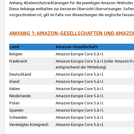
Anhang 4Datenschutzerklärungen für die jeweiligen Amazon-Websites
Diese Anhänge enthalten zur besseren Übersicht Übersetzungen. Sofe
vorgeschrieben ist, gilt im Falle von Abweichungen die englische Fass
ANHANG 1: AMAZON-GESELLSCHAFTEN UND AMAZO
Land
Amazon-Gesellschaft
Belgien
Amazon Europe Core S.à r.l.
Frankreich
Amazon Europe Core S.à r.l.(oder Amazon Fr
entsprechend der Mitteilung)
Deutschland
Amazon Europe Core S.à r.l.
Irland
Amazon Europe Core S.à r.l.
Italien
Amazon Europe Core S.à r.l.
Niederlande
Amazon Europe Core S.à r.l.
Polen
Amazon Europe Core S.à r.l.
Spanien
Amazon Europe Core S.à r.l.
Schweden
Amazon Europe Core S.à r.l.
Vereinigtes Königreich
Amazon Europe Core S.à r.l.