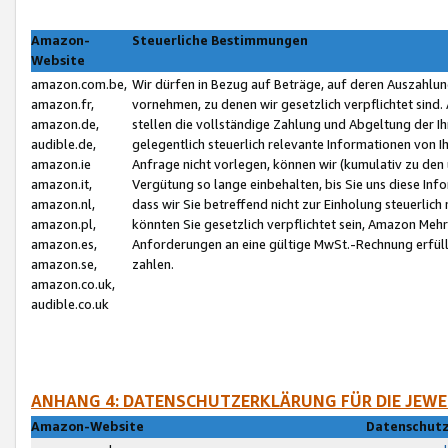
Amazon-
Steuerliche Bestimmungen
Website
amazon.com.be,
Wir dürfen in Bezug auf Beträge, auf deren Auszahlun
amazon.fr,
vornehmen, zu denen wir gesetzlich verpflichtet sind
amazon.de,
stellen die vollständige Zahlung und Abgeltung der 
audible.de,
gelegentlich steuerlich relevante Informationen von I
amazon.ie
Anfrage nicht vorlegen, können wir (kumulativ zu de
amazon.it,
Vergütung so lange einbehalten, bis Sie uns diese Inf
amazon.nl,
dass wir Sie betreffend nicht zur Einholung steuerlich 
amazon.pl,
könnten Sie gesetzlich verpflichtet sein, Amazon Meh
amazon.es,
Anforderungen an eine gültige MwSt.-Rechnung erfüllt
amazon.se,
zahlen.
amazon.co.uk,
audible.co.uk
ANHANG 4: DATENSCHUTZERKLÄRUNG FÜR DIE JEWE
Amazon-Website
Datenschutz