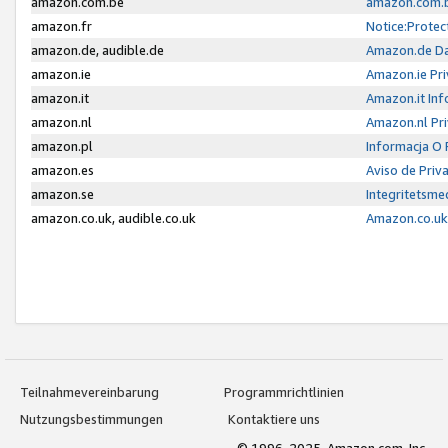
amazon.com.be
amazon.com.b
amazon.fr
Notice:Protec
amazon.de, audible.de
Amazon.de Da
amazon.ie
Amazon.ie Pri
amazon.it
Amazon.it Inf
amazon.nl
Amazon.nl Pri
amazon.pl
Informacja O
amazon.es
Aviso de Priv
amazon.se
Integritetsm
amazon.co.uk, audible.co.uk
Amazon.co.uk 
Teilnahmevereinbarung
Programmrichtlinien
Nutzungsbestimmungen
Kontaktiere uns