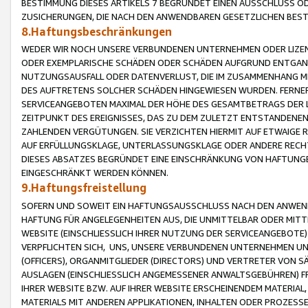
BESTIMMUNG DIESES ARTIKELS 7 BEGRÜNDET EINEN AUSSCHLUSS 
ZUSICHERUNGEN, DIE NACH DEN ANWENDBAREN GESETZLICHEN BE
8.Haftungsbeschränkungen
WEDER WIR NOCH UNSERE VERBUNDENEN UNTERNEHMEN ODER LIZEN
ODER EXEMPLARISCHE SCHÄDEN ODER SCHÄDEN AUFGRUND ENTGANG
NUTZUNGSAUSFALL ODER DATENVERLUST, DIE IM ZUSAMMENHANG MI
DES AUFTRETENS SOLCHER SCHÄDEN HINGEWIESEN WURDEN. FERN
SERVICEANGEBOTEN MAXIMAL DER HÖHE DES GESAMTBETRAGS DER 
ZEITPUNKT DES EREIGNISSES, DAS ZU DEM ZULETZT ENTSTANDENE
ZAHLENDEN VERGÜTUNGEN. SIE VERZICHTEN HIERMIT AUF ETWAIGE 
AUF ERFÜLLUNGSKLAGE, UNTERLASSUNGSKLAGE ODER ANDERE RECHT
DIESES ABSATZES BEGRÜNDET EINE EINSCHRÄNKUNG VON HAFTUNG
EINGESCHRÄNKT WERDEN KÖNNEN.
9.Haftungsfreistellung
SOFERN UND SOWEIT EIN HAFTUNGSAUSSCHLUSS NACH DEN ANWENDB
HAFTUNG FÜR ANGELEGENHEITEN AUS, DIE UNMITTELBAR ODER MITT
WEBSITE (EINSCHLIESSLICH IHRER NUTZUNG DER SERVICEANGEBOTE)
VERPFLICHTEN SICH, UNS, UNSERE VERBUNDENEN UNTERNEHMEN UN
(OFFICERS), ORGANMITGLIEDER (DIRECTORS) UND VERTRETER VON 
AUSLAGEN (EINSCHLIESSLICH ANGEMESSENER ANWALTSGEBÜHREN) FR
IHRER WEBSITE BZW. AUF IHRER WEBSITE ERSCHEINENDEM MATERIAL
MATERIALS MIT ANDEREN APPLIKATIONEN, INHALTEN ODER PROZESSE