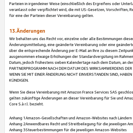
Parteien in irgendeiner Weise (einschließlich des Ergreifens oder Unt
veranlasst oder verpflichtet wird, die mit US-Gesetzen, Vorschriften,
für eine der Parteien dieser Vereinbarung gelten.
13.Änderungen
Wir behalten uns das Recht vor, einzelne oder alle Bestimmungen diese
Änderungsmitteilung, eine geänderte Vereinbarung oder eine geänderte 
über die entsprechende Änderung per E-Mail an Ihre zu diesem Zeitpun
ausgenommen etwaige Erhöhungen der Standardvergütung im Rahmen
Datum, jedoch frühestens sieben Kalendertage nach dem Datum, an de
PARTNERPROGRAMM NACH DEM DATUM DES WIRKSAMWERDENS DER Ä
WENN SIE MIT EINER ÄNDERUNG NICHT EINVERSTANDEN SIND, HABEN S
KÜNDIGEN.
Wenn Sie diese Vereinbarung mit Amazon France Services SAS geschlo
gelten zukünftige Änderungen an dieser Vereinbarung für Sie und Ama
Core S.à r.l. bezieht.
Anhang 1Amazon-Gesellschaften und Amazon-Websites nach Ländern
Anhang 2Anwendbares Recht und Streitbeilegung für die jeweiligen 
Anhang 3Steuerbestimmungen für die jeweiligen Amazon-Websites