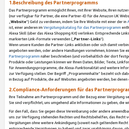
1.Beschreibung des Partnerprogramms
Das Partnerprogramm ermöglicht Ihnen, mit Ihrer Website, Ihren nutzer
(nur verfügbar für Partner, die eine Partner-ID für die Amazon UK We
„
Website
“) Geld zu verdienen, indem Sie Ihre Website mit einer der in
ist, einer anderen im
Vergütungskatalog für das Partnerprogramm
enth
Alexa Skill (über das Alexa Shopping Kit) verlinken. Entsprechende Lin
markierten Link-Formate verwenden („
Partner-Links
“).
Wenn unsere Kunden die Partner-Links anklicken oder sich damit verbi
angeboten werden, oder andere Handlungen vornehmen, können Sie eine
Partnerprogramm
näher beschrieben (und vorbehaltlich der dort festg
Produkte oder Leistungen können wir Ihnen Daten, Bilder, Texte, Linkfo
für Anwendungsprogramme, die Alexa-Funktionalität und weitere Inf
zur Verfügung stellen. Der Begriff „Programminhalte“ bezieht sich dabe
in Bezug auf Produkte, die auf Websites angeboten werden, bei denen 
2.Compliance-Anforderungen für das Partnerprog
Ihre Teilnahme am Partnerprogramm und der Bezug einer Vergütung setz
Sie sind verpflichtet, uns umgehend alle Informationen zu geben, die w
Für den Fall, dass Sie gegen diese Vereinbarung oder andere anwendba
uns zur Verfügung stehenden Rechten und Rechtsbehelfen, das Recht vo
Vergütungen ohne weitere Ankündigung (soweit nach geltendem Recht z
entsprechende Vergütungen zu haben) und zwar unabhängig davon, ob 