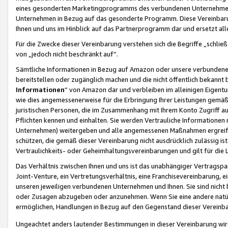
eines gesonderten Marketingprogramms des verbundenen Unternehmens
Unternehmen in Bezug auf das gesonderte Programm. Diese Vereinbarung
Ihnen und uns im Hinblick auf das Partnerprogramm dar und ersetzt al
Für die Zwecke dieser Vereinbarung verstehen sich die Begriffe „schließ
von „jedoch nicht beschränkt auf“.
Sämtliche Informationen in Bezug auf Amazon oder unsere verbunde
bereitstellen oder zugänglich machen und die nicht öffentlich bekannt bz
Informationen
“ von Amazon dar und verbleiben im alleinigen Eigent
wie dies angemessenerweise für die Erbringung Ihrer Leistungen gemäß d
juristischen Personen, die im Zusammenhang mit Ihrem Konto Zugriff au
Pflichten kennen und einhalten. Sie werden Vertrauliche Informationen 
Unternehmen) weitergeben und alle angemessenen Maßnahmen ergreifen
schützen, die gemäß dieser Vereinbarung nicht ausdrücklich zulässig is
Vertraulichkeits- oder Geheimhaltungsvereinbarungen und gilt für die
Das Verhältnis zwischen Ihnen und uns ist das unabhängiger Vertragspa
Joint-Venture, ein Vertretungsverhältnis, eine Franchisevereinbarung, 
unseren jeweiligen verbundenen Unternehmen und Ihnen. Sie sind ni
oder Zusagen abzugeben oder anzunehmen. Wenn Sie eine andere natürli
ermöglichen, Handlungen in Bezug auf den Gegenstand dieser Vereinbar
Ungeachtet anders lautender Bestimmungen in dieser Vereinbarung wird