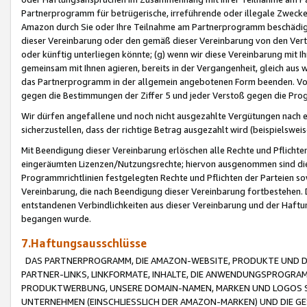
Partnerprogramm für betrügerische, irreführende oder illegale Zwecke
Amazon durch Sie oder Ihre Teilnahme am Partnerprogramm beschädig
dieser Vereinbarung oder den gemäß dieser Vereinbarung von den Vertr
oder künftig unterliegen könnte; (g) wenn wir diese Vereinbarung mit I
gemeinsam mit Ihnen agieren, bereits in der Vergangenheit, gleich aus
das Partnerprogramm in der allgemein angebotenen Form beenden. Vors
gegen die Bestimmungen der Ziffer 5 und jeder Verstoß gegen die Prog
Wir dürfen angefallene und noch nicht ausgezahlte Vergütungen nach 
sicherzustellen, dass der richtige Betrag ausgezahlt wird (beispielsw
Mit Beendigung dieser Vereinbarung erlöschen alle Rechte und Pflichte
eingeräumten Lizenzen/Nutzungsrechte; hiervon ausgenommen sind die in 
Programmrichtlinien festgelegten Rechte und Pflichten der Parteien sow
Vereinbarung, die nach Beendigung dieser Vereinbarung fortbestehen. D
entstandenen Verbindlichkeiten aus dieser Vereinbarung und der Haft
begangen wurde.
7.Haftungsausschlüsse
DAS PARTNERPROGRAMM, DIE AMAZON-WEBSITE, PRODUKTE UND DI
PARTNER-LINKS, LINKFORMATE, INHALTE, DIE ANWENDUNGSPROGR
PRODUKTWERBUNG, UNSERE DOMAIN-NAMEN, MARKEN UND LOGOS S
UNTERNEHMEN (EINSCHLIESSLICH DER AMAZON-MARKEN) UND DIE GE