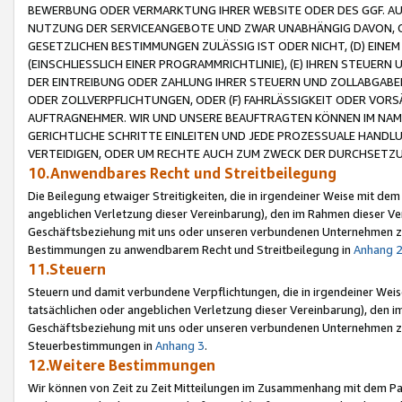
BEWERBUNG ODER VERMARKTUNG IHRER WEBSITE ODER DES GGF. AUF 
NUTZUNG DER SERVICEANGEBOTE UND ZWAR UNABHÄNGIG DAVON, O
GESETZLICHEN BESTIMMUNGEN ZULÄSSIG IST ODER NICHT, (D) EINE
(EINSCHLIESSLICH EINER PROGRAMMRICHTLINIE), (E) IHREN STEUER
DER EINTREIBUNG ODER ZAHLUNG IHRER STEUERN UND ZOLLABGAB
ODER ZOLLVERPFLICHTUNGEN, ODER (F) FAHRLÄSSIGKEIT ODER VORS
AUFTRAGNEHMER. WIR UND UNSERE BEAUFTRAGTEN KÖNNEN IM NAME
GERICHTLICHE SCHRITTE EINLEITEN UND JEDE PROZESSUALE HAND
VERTEIDIGEN, ODER UM RECHTE AUCH ZUM ZWECK DER DURCHSETZU
10.Anwendbares Recht und Streitbeilegung
Die Beilegung etwaiger Streitigkeiten, die in irgendeiner Weise mit de
angeblichen Verletzung dieser Vereinbarung), den im Rahmen dieser Ve
Geschäftsbeziehung mit uns oder unseren verbundenen Unternehmen zu
Bestimmungen zu anwendbarem Recht und Streitbeilegung in
Anhang 
11.Steuern
Steuern und damit verbundene Verpflichtungen, die in irgendeiner Wei
tatsächlichen oder angeblichen Verletzung dieser Vereinbarung), den 
Geschäftsbeziehung mit uns oder unseren verbundenen Unternehmen z
Steuerbestimmungen in
Anhang 3
.
12.Weitere Bestimmungen
Wir können von Zeit zu Zeit Mitteilungen im Zusammenhang mit dem Par