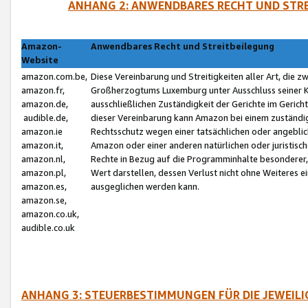
ANHANG 2: ANWENDBARES RECHT UND STRE
Amazon-
Anwendbares Recht und Streitbeilegung
Website
amazon.com.be,
Diese Vereinbarung und Streitigkeiten aller Art, die 
amazon.fr,
Großherzogtums Luxemburg unter Ausschluss seiner Kol
amazon.de,
ausschließlichen Zuständigkeit der Gerichte im Geri
audible.de,
dieser Vereinbarung kann Amazon bei einem zuständig
amazon.ie
Rechtsschutz wegen einer tatsächlichen oder angebli
amazon.it,
Amazon oder einer anderen natürlichen oder juristisc
amazon.nl,
Rechte in Bezug auf die Programminhalte besonderer,
amazon.pl,
Wert darstellen, dessen Verlust nicht ohne Weiteres e
amazon.es,
ausgeglichen werden kann.
amazon.se,
amazon.co.uk,
audible.co.uk
ANHANG 3: STEUERBESTIMMUNGEN FÜR DIE JEWEIL