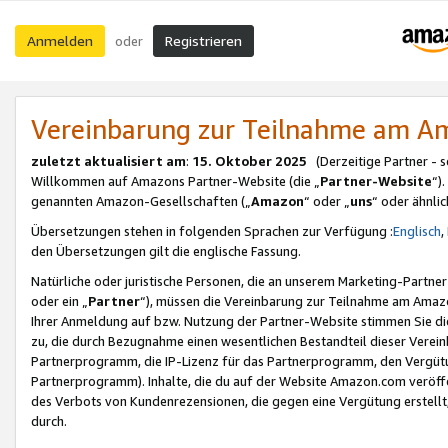
Anmelden
Registrieren
oder
Vereinbarung zur Teilnahme am 
zuletzt aktualisiert am
:
15. Oktober 2025
(Derzeitige Partner - 
Willkommen auf Amazons Partner-Website (die „
Partner-Website
“)
genannten Amazon-Gesellschaften („
Amazon
“ oder „
uns
“ oder ähnli
Übersetzungen stehen in folgenden Sprachen zur Verfügung :
Englisch
,
den Übersetzungen gilt die englische Fassung.
Natürliche oder juristische Personen, die an unserem Marketing-Partn
oder ein „
Partner
“), müssen die Vereinbarung zur Teilnahme am Ama
Ihrer Anmeldung auf bzw. Nutzung der Partner-Website stimmen Sie die
zu, die durch Bezugnahme einen wesentlichen Bestandteil dieser Verei
Partnerprogramm, die IP-Lizenz für das Partnerprogramm, den Vergütu
Partnerprogramm). Inhalte, die du auf der Website Amazon.com veröffe
des Verbots von Kundenrezensionen, die gegen eine Vergütung erstellt, 
durch.