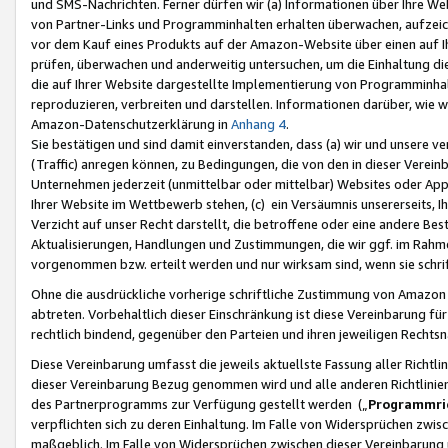
und SMS-Nachrichten. Ferner dürfen wir (a) Informationen über Ihre We
von Partner-Links und Programminhalten erhalten überwachen, aufzei
vor dem Kauf eines Produkts auf der Amazon-Website über einen auf Ih
prüfen, überwachen und anderweitig untersuchen, um die Einhaltung dies
die auf Ihrer Website dargestellte Implementierung von Programminhalt
reproduzieren, verbreiten und darstellen. Informationen darüber, wie w
Amazon-Datenschutzerklärung in
Anhang 4
.
Sie bestätigen und sind damit einverstanden, dass (a) wir und unsere 
(Traffic) anregen können, zu Bedingungen, die von den in dieser Vere
Unternehmen jederzeit (unmittelbar oder mittelbar) Websites oder Appl
Ihrer Website im Wettbewerb stehen, (c) ein Versäumnis unsererseits, I
Verzicht auf unser Recht darstellt, die betroffene oder eine andere B
Aktualisierungen, Handlungen und Zustimmungen, die wir ggf. im Rahme
vorgenommen bzw. erteilt werden und nur wirksam sind, wenn sie schri
Ohne die ausdrückliche vorherige schriftliche Zustimmung von Amazon
abtreten. Vorbehaltlich dieser Einschränkung ist diese Vereinbarung f
rechtlich bindend, gegenüber den Parteien und ihren jeweiligen Rech
Diese Vereinbarung umfasst die jeweils aktuellste Fassung aller Richtli
dieser Vereinbarung Bezug genommen wird und alle anderen Richtlinie
des Partnerprogramms zur Verfügung gestellt werden („
Programmric
verpflichten sich zu deren Einhaltung. Im Falle von Widersprüchen zwi
maßgeblich. Im Falle von Widersprüchen zwischen dieser Vereinbarun