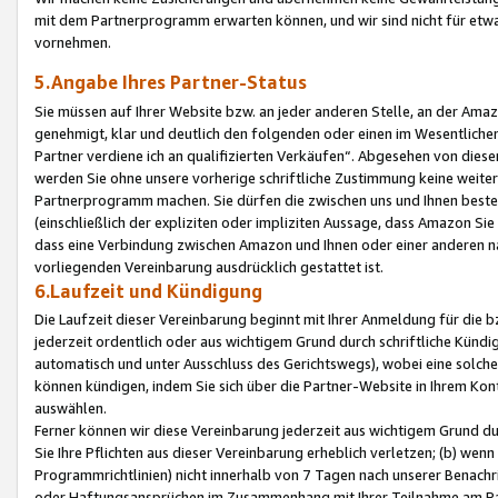
mit dem Partnerprogramm erwarten können, und wir sind nicht für etwa
vornehmen.
5.Angabe Ihres Partner-Status
Sie müssen auf Ihrer Website bzw. an jeder anderen Stelle, an der Am
genehmigt, klar und deutlich den folgenden oder einen im Wesentlichen
Partner verdiene ich an qualifizierten Verkäufen“. Abgesehen von die
werden Sie ohne unsere vorherige schriftliche Zustimmung keine weite
Partnerprogramm machen. Sie dürfen die zwischen uns und Ihnen best
(einschließlich der expliziten oder impliziten Aussage, dass Amazon Si
dass eine Verbindung zwischen Amazon und Ihnen oder einer anderen natü
vorliegenden Vereinbarung ausdrücklich gestattet ist.
6.Laufzeit und Kündigung
Die Laufzeit dieser Vereinbarung beginnt mit Ihrer Anmeldung für die 
jederzeit ordentlich oder aus wichtigem Grund durch schriftliche Kündi
automatisch und unter Ausschluss des Gerichtswegs), wobei eine solch
können kündigen, indem Sie sich über die Partner-Website in Ihrem Ko
auswählen.
Ferner können wir diese Vereinbarung jederzeit aus wichtigem Grund dur
Sie Ihre Pflichten aus dieser Vereinbarung erheblich verletzen; (b) wen
Programmrichtlinien) nicht innerhalb von 7 Tagen nach unserer Benachr
oder Haftungsansprüchen im Zusammenhang mit Ihrer Teilnahme am Pa