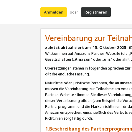
Anmelden
Registrieren
oder
Vereinbarung zur Teil
zuletzt aktualisiert am
:
15. Oktober 2025
(De
Willkommen auf Amazons Partner-Website (die „
Gesellschaften („
Amazon
“ oder „
uns
“ oder ähnl
Übersetzungen stehen in folgenden Sprachen zur 
gilt die englische Fassung.
Natürliche oder juristische Personen, die an uns
müssen die Vereinbarung zur Teilnahme am Amaz
Partner-Website stimmen Sie dieser Vereinbarung,
dieser Vereinbarung bilden (zum Beispiel die Vo
Partnerprogramm und die Markenrichtlinien für da
Amazon entsprechen, einschließlich des Verbots vo
Richtlinien sorgfältig durch.
1.Beschreibung des Partnerprogra