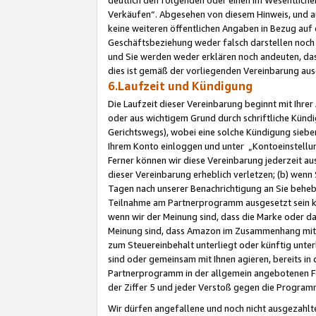
Verkäufen“. Abgesehen von diesem Hinweis, und a
keine weiteren öffentlichen Angaben in Bezug au
Geschäftsbeziehung weder falsch darstellen noch a
und Sie werden weder erklären noch andeuten, dass
dies ist gemäß der vorliegenden Vereinbarung ausd
6.Laufzeit und Kündigung
Die Laufzeit dieser Vereinbarung beginnt mit Ihre
oder aus wichtigem Grund durch schriftliche Kündi
Gerichtswegs), wobei eine solche Kündigung siebe
Ihrem Konto einloggen und unter „Kontoeinstellu
Ferner können wir diese Vereinbarung jederzeit aus
dieser Vereinbarung erheblich verletzen; (b) wenn
Tagen nach unserer Benachrichtigung an Sie behe
Teilnahme am Partnerprogramm ausgesetzt sein kö
wenn wir der Meinung sind, dass die Marke oder 
Meinung sind, dass Amazon im Zusammenhang mit d
zum Steuereinbehalt unterliegt oder künftig unter
sind oder gemeinsam mit Ihnen agieren, bereits in
Partnerprogramm in der allgemein angebotenen Fo
der Ziffer 5 und jeder Verstoß gegen die Programm
Wir dürfen angefallene und noch nicht ausgezahlt