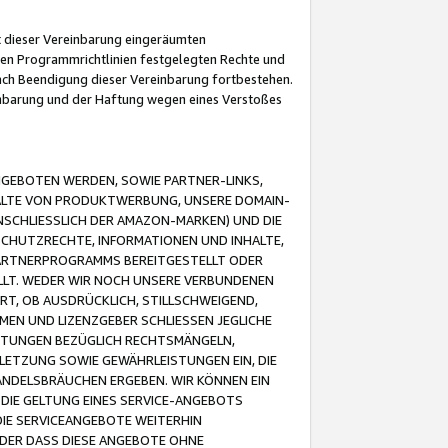
it dieser Vereinbarung eingeräumten
 den Programmrichtlinien festgelegten Rechte und
 nach Beendigung dieser Vereinbarung fortbestehen.
einbarung und der Haftung wegen eines Verstoßes
GEBOTEN WERDEN, SOWIE PARTNER-LINKS,
ALTE VON PRODUKTWERBUNG, UNSERE DOMAIN-
SCHLIESSLICH DER AMAZON-MARKEN) UND DIE
SCHUTZRECHTE, INFORMATIONEN UND INHALTE,
PARTNERPROGRAMMS BEREITGESTELLT ODER
ELLT. WEDER WIR NOCH UNSERE VERBUNDENEN
T, OB AUSDRÜCKLICH, STILLSCHWEIGEND,
MEN UND LIZENZGEBER SCHLIESSEN JEGLICHE
ISTUNGEN BEZÜGLICH RECHTSMÄNGELN,
LETZUNG SOWIE GEWÄHRLEISTUNGEN EIN, DIE
ANDELSBRÄUCHEN ERGEBEN. WIR KÖNNEN EIN
 DIE GELTUNG EINES SERVICE-ANGEBOTS
IE SERVICEANGEBOTE WEITERHIN
ODER DASS DIESE ANGEBOTE OHNE