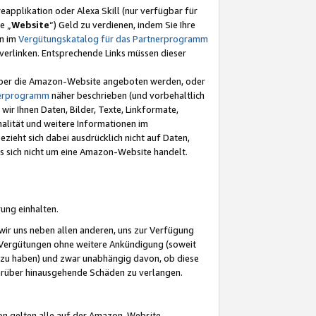
eapplikation oder Alexa Skill (nur verfügbar für
e „
Website
“) Geld zu verdienen, indem Sie Ihre
en im
Vergütungskatalog für das Partnerprogramm
t) verlinken. Entsprechende Links müssen dieser
e über die Amazon-Website angeboten werden, oder
nerprogramm
näher beschrieben (und vorbehaltlich
ir Ihnen Daten, Bilder, Texte, Linkformate,
alität und weitere Informationen im
zieht sich dabei ausdrücklich nicht auf Daten,
es sich nicht um eine Amazon-Website handelt.
rung einhalten.
ir uns neben allen anderen, uns zur Verfügung
n Vergütungen ohne weitere Ankündigung (soweit
 zu haben) und zwar unabhängig davon, ob diese
darüber hinausgehende Schäden zu verlangen.
on gelten alle auf der Amazon-Website