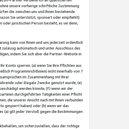
ohne unsere vorherige schriftliche Zustimmung
ürfen die zwischen uns und Ihnen bestehende
mazon Sie unterstützt, sponsert oder empfiehlt)
oder juristischen Person besteht, es sei denn,
arung kann von Ihnen und uns jederzeit ordentlich
t zulässig automatisch und unter Ausschluss des
gen, indem Sie sich über die Partner-Website in
hr Konto sperren: (a) wenn Sie Ihre Pflichten aus
eßlich Programmrichtlinien) nicht innerhalb von 7
ngsansprüchen im Zusammenhang mit Ihrer
ührende oder illegale Zwecke genutzt wurde; (e)
eschädigt werden könnte; (f) wenn wir der
rteien durchgeführten Tätigkeiten einer Pflicht
nen, die unserer Ansicht nach mit Ihnen verbunden
nto gesperrt haben) oder (h) wenn wir das
 (a) gilt jeder Verstoß gegen die Bestimmungen
ehalten, um sicherzustellen, dass der richtige