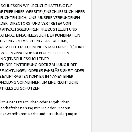
CHLIESSEN WIR JEGLICHE HAFTUNG FÜR
TRIEB IHRER WEBSITE (EINSCHLIESSLICH IHRER
FLICHTEN SICH, UNS, UNSERE VERBUNDENEN
EDER (DIRECTORS) UND VERTRETER VON
R ANWALTSGEBÜHREN) FREIZUSTELLEN UND
ATERIAL, EINSCHLIESSLICH DER KOMBINATION
NUTZUNG, ENTWICKLUNG, GESTALTUNG,
EBSEITE ERSCHEINENDEN MATERIALS, (C) IHRER
ZW. DEN ANWENDBAREN GESETZLICHEN
NG (EINSCHLIESSLICH EINER
BEN DER EINTREIBUNG ODER ZAHLUNG IHRER
LICHTUNGEN, ODER (F) FAHRLÄSSIGKEIT ODER
 BEAUFTRAGTEN KÖNNEN IM NAMEN EINER
HANDLUNG VORNEHMEN, UM EINE RECHTLICHE
TIKELS ZU SCHÜTZEN.
ich einer tatsächlichen oder angeblichen
Geschäftsbeziehung mit uns oder unseren
u anwendbarem Recht und Streitbeilegung in