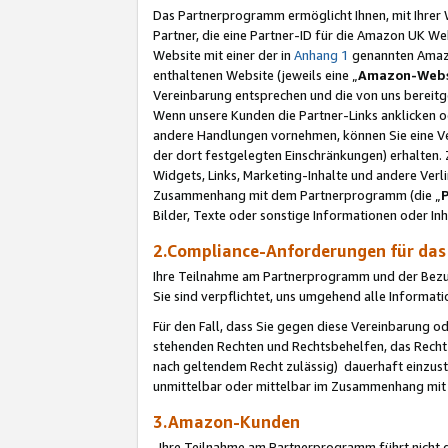
Das Partnerprogramm ermöglicht Ihnen, mit Ihrer W
Partner, die eine Partner-ID für die Amazon UK W
Website mit einer der in
Anhang 1
genannten Amazon
enthaltenen Website (jeweils eine „
Amazon-Webs
Vereinbarung entsprechen und die von uns bereitg
Wenn unsere Kunden die Partner-Links anklicken 
andere Handlungen vornehmen, können Sie eine Ver
der dort festgelegten Einschränkungen) erhalten. 
Widgets, Links, Marketing-Inhalte und andere Ver
Zusammenhang mit dem Partnerprogramm (die „
Bilder, Texte oder sonstige Informationen oder In
2.Compliance-Anforderungen für d
Ihre Teilnahme am Partnerprogramm und der Bezug 
Sie sind verpflichtet, uns umgehend alle Informat
Für den Fall, dass Sie gegen diese Vereinbarung 
stehenden Rechten und Rechtsbehelfen, das Recht
nach geltendem Recht zulässig) dauerhaft einzus
unmittelbar oder mittelbar im Zusammenhang mit
3.Amazon-Kunden
Ihre Teilnahme am Partnerprogramm führt nicht d