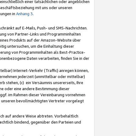
nschließlich einer tatsächlichen oder angeblichen
Geschäftsbeziehung mit uns oder unseren
mungen in
Anhang 3
.
schränkt auf E-Mails, Push- und SMS-Nachrichten.
ellung von Partner-Links und Programminhalten
 eines Produkts auf der Amazon-Website über
tig untersuchen, um die Einhaltung dieser
ntierung von Programminhalten als Best-Practice-
sonenbezogene Daten verarbeiten, finden Sie in der
telbar) Internet-Verkehr (Traffic) anregen können,
rnehmen jederzeit (unmittelbar oder mittelbar)
b stehen, (c) ein Versäumnis unsererseits, Ihre
fene oder eine andere Bestimmung dieser
r ggf. im Rahmen dieser Vereinbarung vornehmen
ch unseren bevollmächtigten Vertreter vorgelegt
ch auf andere Weise abtreten. Vorbehaltlich
rechtlich bindend, gegenüber den Parteien und