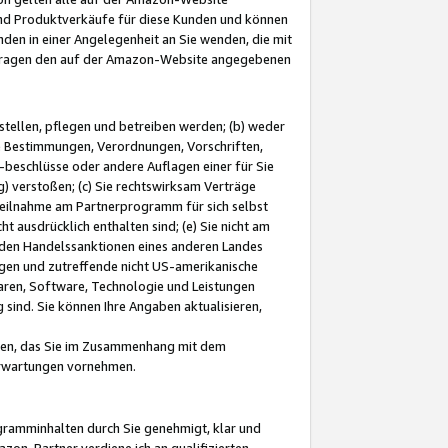
und Produktverkäufe für diese Kunden und können
nden in einer Angelegenheit an Sie wenden, die mit
e-Fragen den auf der Amazon-Website angegebenen
stellen, pflegen und betreiben werden; (b) weder
e Bestimmungen, Verordnungen, Vorschriften,
-beschlüsse oder andere Auflagen einer für Sie
 verstoßen; (c) Sie rechtswirksam Verträge
r Teilnahme am Partnerprogramm für sich selbst
t ausdrücklich enthalten sind; (e) Sie nicht am
den Handelssanktionen eines anderen Landes
gen und zutreffende nicht US-amerikanische
ren, Software, Technologie und Leistungen
sind. Sie können Ihre Angaben aktualisieren,
men, das Sie im Zusammenhang mit dem
 Erwartungen vornehmen.
ogramminhalten durch Sie genehmigt, klar und
zon-Partner verdiene ich an qualifizierten