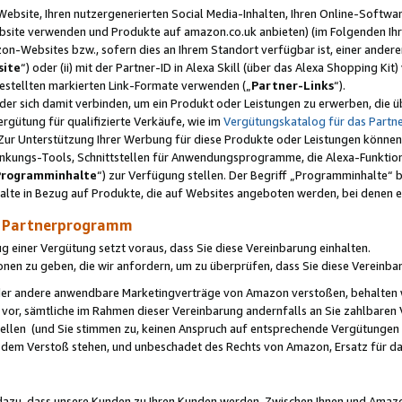
ebsite, Ihren nutzergenerierten Social Media-Inhalten, Ihren Online-Softwar
ebsite verwenden und Produkte auf amazon.co.uk anbieten) (im Folgenden Ihr
-Websites bzw., sofern dies an Ihrem Standort verfügbar ist, einer ander
ite
“) oder (ii) mit der Partner-ID in Alexa Skill (über das Alexa Shopping Ki
estellten markierten Link-Formate verwenden („
Partner-Links
“).
oder sich damit verbinden, um ein Produkt oder Leistungen zu erwerben, di
gütung für qualifizierte Verkäufe, wie im
Vergütungskatalog für das Part
Zur Unterstützung Ihrer Werbung für diese Produkte oder Leistungen können w
linkungs-Tools, Schnittstellen für Anwendungsprogramme, die Alexa-Funktion
Programminhalte
“) zur Verfügung stellen. Der Begriff „Programminhalte“ be
halte in Bezug auf Produkte, die auf Websites angeboten werden, bei denen 
as Partnerprogramm
einer Vergütung setzt voraus, dass Sie diese Vereinbarung einhalten.
ionen zu geben, die wir anfordern, um zu überprüfen, dass Sie diese Vereinba
oder andere anwendbare Marketingverträge von Amazon verstoßen, behalten w
 vor, sämtliche im Rahmen dieser Vereinbarung andernfalls an Sie zahlbare
tellen (und Sie stimmen zu, keinen Anspruch auf entsprechende Vergütungen
 dem Verstoß stehen, und unbeschadet des Rechts von Amazon, Ersatz für 
azu, dass unsere Kunden zu Ihren Kunden werden. Zwischen Ihnen und Amaz