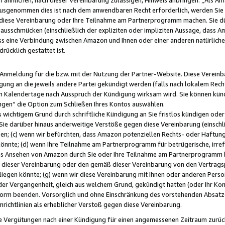
usgenommen dies ist nach dem anwendbaren Recht erforderlich, werden Sie 
f diese Vereinbarung oder Ihre Teilnahme am Partnerprogramm machen. Sie d
usschmücken (einschließlich der expliziten oder impliziten Aussage, dass A
 eine Verbindung zwischen Amazon und Ihnen oder einer anderen natürlichen 
rücklich gestattet ist.
r Anmeldung für die bzw. mit der Nutzung der Partner-Website. Diese Vereinb
gung an die jeweils andere Partei gekündigt werden (falls nach lokalem Rech
n Kalendertage nach Ausspruch der Kündigung wirksam wird. Sie können kündi
ngen“ die Option zum Schließen Ihres Kontos auswählen.
 wichtigem Grund durch schriftliche Kündigung an Sie fristlos kündigen oder I
 Sie darüber hinaus anderweitige Verstöße gegen diese Vereinbarung (einschli
ben; (c) wenn wir befürchten, dass Amazon potenziellen Rechts- oder Haftu
nnte; (d) wenn Ihre Teilnahme am Partnerprogramm für betrügerische, irref
das Ansehen von Amazon durch Sie oder Ihre Teilnahme am Partnerprogramm b
ieser Vereinbarung oder den gemäß dieser Vereinbarung von den Vertragspa
liegen könnte; (g) wenn wir diese Vereinbarung mit Ihnen oder anderen Perso
 der Vergangenheit, gleich aus welchem Grund, gekündigt hatten (oder Ihr Ko
rm beenden. Vorsorglich und ohne Einschränkung des vorstehenden Absatzes
richtlinien als erheblicher Verstoß gegen diese Vereinbarung.
e Vergütungen nach einer Kündigung für einen angemessenen Zeitraum zurückb