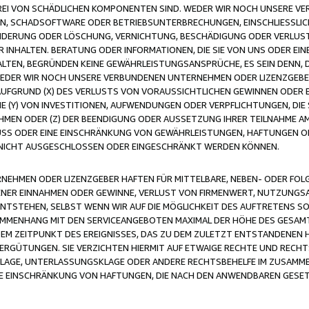
FREI VON SCHÄDLICHEN KOMPONENTEN SIND. WEDER WIR NOCH UNSERE 
VIREN, SCHADSOFTWARE ODER BETRIEBSUNTERBRECHUNGEN, EINSCHLIESSL
ÄNDERUNG ODER LÖSCHUNG, VERNICHTUNG, BESCHÄDIGUNG ODER VERLUST 
INHALTEN. BERATUNG ODER INFORMATIONEN, DIE SIE VON UNS ODER EIN
LTEN, BEGRÜNDEN KEINE GEWÄHRLEISTUNGSANSPRÜCHE, ES SEIN DENN, DI
WEDER WIR NOCH UNSERE VERBUNDENEN UNTERNEHMEN ODER LIZENZGEBE
FGRUND (X) DES VERLUSTS VON VORAUSSICHTLICHEN GEWINNEN ODER 
 (Y) VON INVESTITIONEN, AUFWENDUNGEN ODER VERPFLICHTUNGEN, DIE 
EN ODER (Z) DER BEENDIGUNG ODER AUSSETZUNG IHRER TEILNAHME A
LUSS ODER EINE EINSCHRÄNKUNG VON GEWÄHRLEISTUNGEN, HAFTUNGEN O
NICHT AUSGESCHLOSSEN ODER EINGESCHRÄNKT WERDEN KÖNNEN.
EHMEN ODER LIZENZGEBER HAFTEN FÜR MITTELBARE, NEBEN- ODER FOL
R EINNAHMEN ODER GEWINNE, VERLUST VON FIRMENWERT, NUTZUNGSAU
TSTEHEN, SELBST WENN WIR AUF DIE MÖGLICHKEIT DES AUFTRETENS S
MENHANG MIT DEN SERVICEANGEBOTEN MAXIMAL DER HÖHE DES GESAMT
M ZEITPUNKT DES EREIGNISSES, DAS ZU DEM ZULETZT ENTSTANDENEN 
ERGÜTUNGEN. SIE VERZICHTEN HIERMIT AUF ETWAIGE RECHTE UND RECHT
KLAGE, UNTERLASSUNGSKLAGE ODER ANDERE RECHTSBEHELFE IM ZUSAMME
NE EINSCHRÄNKUNG VON HAFTUNGEN, DIE NACH DEN ANWENDBAREN GESE