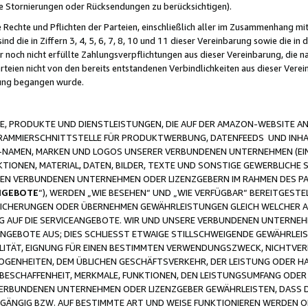
ge Stornierungen oder Rücksendungen zu berücksichtigen).
 Rechte und Pflichten der Parteien, einschließlich aller im Zusammenhang m
 die in Ziffern 3, 4, 5, 6, 7, 8, 10 und 11 dieser Vereinbarung sowie die in
er noch nicht erfüllte Zahlungsverpflichtungen aus dieser Vereinbarung, die
arteien nicht von den bereits entstandenen Verbindlichkeiten aus dieser Ver
gung begangen wurde.
 PRODUKTE UND DIENSTLEISTUNGEN, DIE AUF DER AMAZON-WEBSITE AN
GRAMMIERSCHNITTSTELLE FÜR PRODUKTWERBUNG, DATENFEEDS UND INH
-NAMEN, MARKEN UND LOGOS UNSERER VERBUNDENEN UNTERNEHMEN (EIN
IONEN, MATERIAL, DATEN, BILDER, TEXTE UND SONSTIGE GEWERBLICHE 
EREN VERBUNDENEN UNTERNEHMEN ODER LIZENZGEBERN IM RAHMEN DES 
NGEBOTE
“), WERDEN „WIE BESEHEN“ UND „WIE VERFÜGBAR“ BEREITGEST
CHERUNGEN ODER ÜBERNEHMEN GEWÄHRLEISTUNGEN GLEICH WELCHER AR
ZUG AUF DIE SERVICEANGEBOTE. WIR UND UNSERE VERBUNDENEN UNTERNEH
ANGEBOTE AUS; DIES SCHLIESST ETWAIGE STILLSCHWEIGENDE GEWÄHRLE
LITÄT, EIGNUNG FÜR EINEN BESTIMMTEN VERWENDUNGSZWECK, NICHTVER
OGENHEITEN, DEM ÜBLICHEN GESCHÄFTSVERKEHR, DER LEISTUNG ODER H
 BESCHAFFENHEIT, MERKMALE, FUNKTIONEN, DEN LEISTUNGSUMFANG ODER
VERBUNDENEN UNTERNEHMEN ODER LIZENZGEBER GEWÄHRLEISTEN, DASS D
HGÄNGIG BZW. AUF BESTIMMTE ART UND WEISE FUNKTIONIEREN WERDEN 