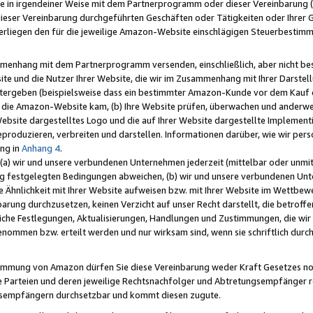
e in irgendeiner Weise mit dem Partnerprogramm oder dieser Vereinbarung (ei
ieser Vereinbarung durchgeführten Geschäften oder Tätigkeiten oder Ihrer 
liegen den für die jeweilige Amazon-Website einschlägigen Steuerbestim
mmenhang mit dem Partnerprogramm versenden, einschließlich, aber nicht be
site und die Nutzer Ihrer Website, die wir im Zusammenhang mit Ihrer Darst
itergeben (beispielsweise dass ein bestimmter Amazon-Kunde vor dem Kauf
uf die Amazon-Website kam, (b) Ihre Website prüfen, überwachen und anderwei
r Website dargestelltes Logo und die auf Ihrer Website dargestellte Impleme
reproduzieren, verbreiten und darstellen. Informationen darüber, wie wir per
ng in
Anhang 4
.
 (a) wir und unsere verbundenen Unternehmen jederzeit (mittelbar oder unmit
ng festgelegten Bedingungen abweichen, (b) wir und unsere verbundenen Unte
 Ähnlichkeit mit Ihrer Website aufweisen bzw. mit Ihrer Website im Wettbewer
barung durchzusetzen, keinen Verzicht auf unser Recht darstellt, die betrof
liche Festlegungen, Aktualisierungen, Handlungen und Zustimmungen, die wi
enommen bzw. erteilt werden und nur wirksam sind, wenn sie schriftlich dur
stimmung von Amazon dürfen Sie diese Vereinbarung weder Kraft Gesetzes no
die Parteien und deren jeweilige Rechtsnachfolger und Abtretungsempfänger 
ngsempfängern durchsetzbar und kommt diesen zugute.