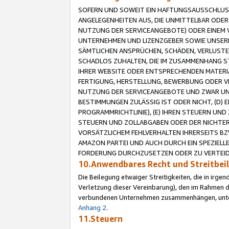
SOFERN UND SOWEIT EIN HAFTUNGSAUSSCHLUSS
ANGELEGENHEITEN AUS, DIE UNMITTELBAR ODER 
NUTZUNG DER SERVICEANGEBOTE) ODER EINEM V
UNTERNEHMEN UND LIZENZGEBER SOWIE UNSERE 
SÄMTLICHEN ANSPRÜCHEN, SCHÄDEN, VERLUSTE
SCHADLOS ZUHALTEN, DIE IM ZUSAMMENHANG STE
IHRER WEBSITE ODER ENTSPRECHENDEN MATERIA
FERTIGUNG, HERSTELLUNG, BEWERBUNG ODER VE
NUTZUNG DER SERVICEANGEBOTE UND ZWAR UN
BESTIMMUNGEN ZULÄSSIG IST ODER NICHT, (D) 
PROGRAMMRICHTLINIE), (E) IHREN STEUERN UN
STEUERN UND ZOLLABGABEN ODER DER NICHTER
VORSÄTZLICHEM FEHLVERHALTEN IHRERSEITS BZ
AMAZON PARTEI UND AUCH DURCH EIN SPEZIELL
FORDERUNG DURCHZUSETZEN ODER ZU VERTEIDI
10.Anwendbares Recht und Streitbe
Die Beilegung etwaiger Streitigkeiten, die in irg
Verletzung dieser Vereinbarung), den im Rahmen d
verbundenen Unternehmen zusammenhängen, unterl
Anhang 2
.
11.Steuern