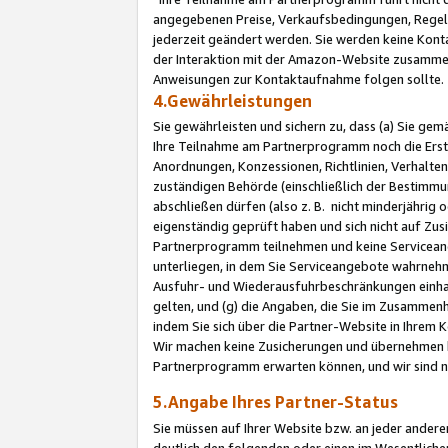
angegebenen Preise, Verkaufsbedingungen, Regeln
jederzeit geändert werden. Sie werden keine Konta
der Interaktion mit der Amazon-Website zusamme
Anweisungen zur Kontaktaufnahme folgen sollte.
4.Gewährleistungen
Sie gewährleisten und sichern zu, dass (a) Sie g
Ihre Teilnahme am Partnerprogramm noch die Erst
Anordnungen, Konzessionen, Richtlinien, Verhalten
zuständigen Behörde (einschließlich der Bestimmu
abschließen dürfen (also z. B. nicht minderjährig
eigenständig geprüft haben und sich nicht auf Zusi
Partnerprogramm teilnehmen und keine Servicean
unterliegen, in dem Sie Serviceangebote wahrneh
Ausfuhr- und Wiederausfuhrbeschränkungen einhal
gelten, und (g) die Angaben, die Sie im Zusammen
indem Sie sich über die Partner-Website in Ihrem
Wir machen keine Zusicherungen und übernehmen 
Partnerprogramm erwarten können, und wir sind n
5.Angabe Ihres Partner-Status
Sie müssen auf Ihrer Website bzw. an jeder ander
deutlich den folgenden oder einen im Wesentlichen