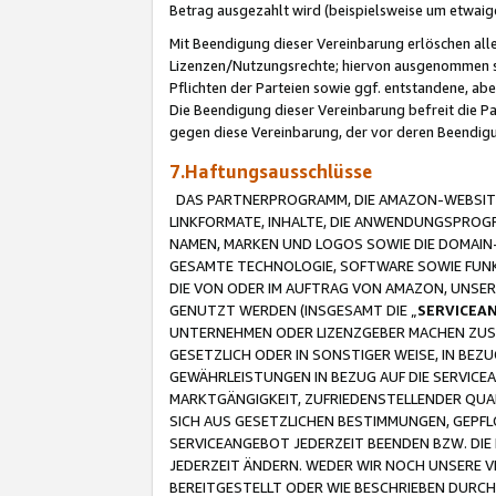
Betrag ausgezahlt wird (beispielsweise um etwai
Mit Beendigung dieser Vereinbarung erlöschen alle
Lizenzen/Nutzungsrechte; hiervon ausgenommen sind
Pflichten der Parteien sowie ggf. entstandene, ab
Die Beendigung dieser Vereinbarung befreit die P
gegen diese Vereinbarung, der vor deren Beendi
7.Haftungsausschlüsse
DAS PARTNERPROGRAMM, DIE AMAZON-WEBSITE,
LINKFORMATE, INHALTE, DIE ANWENDUNGSPRO
NAMEN, MARKEN UND LOGOS SOWIE DIE DOMAIN
GESAMTE TECHNOLOGIE, SOFTWARE SOWIE FUNKT
DIE VON ODER IM AUFTRAG VON AMAZON, UNS
GENUTZT WERDEN (INSGESAMT DIE „
SERVICEA
UNTERNEHMEN ODER LIZENZGEBER MACHEN ZUSI
GESETZLICH ODER IN SONSTIGER WEISE, IN BE
GEWÄHRLEISTUNGEN IN BEZUG AUF DIE SERVICE
MARKTGÄNGIGKEIT, ZUFRIEDENSTELLENDER QUA
SICH AUS GESETZLICHEN BESTIMMUNGEN, GEPFL
SERVICEANGEBOT JEDERZEIT BEENDEN BZW. DIE
JEDERZEIT ÄNDERN. WEDER WIR NOCH UNSERE 
BEREITGESTELLT ODER WIE BESCHRIEBEN DURC