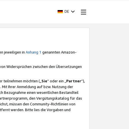
DE
en jeweiligen in
Anhang 1
genannten Amazon-
e von Widersprüchen zwischen den Übersetzungen
er teilnehmen möchten („
Sie
“ oder ein „
Partner
“),
. Mit Ihrer Anmeldung auf bzw. Nutzung der
durch Bezugnahme einen wesentlichen Bestandteil
 Partnerprogramm, den Vergütungskatalog für das
ichst, müssen den Community-Richtlinien von
fernt werden. Bitte lies die Vorgaben und