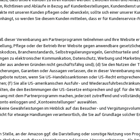
, Richtlinien und Abläufe in Bezug auf Kundenbestellungen, Kundendienst 
kte mit unseren Kunden pflegen oder abwickeln; sollte sich einer unserer Ku
nhängt, so werden Sie diesem Kunden mitteilen, dass er für Kundenservic
emäß dieser Vereinbarung am Partnerprogramm teilnehmen und Ihre Website er
ellung, Pflege oder der Betrieb Ihrer Website gegen anwendbare gesetzlich
skodizes, Branchenstandards, Selbstregulierungsregeln, Gerichtsurteile und 
ngen zu elektronischer Kommunikation, Datenschutz, Werbung und Marketing)
 oder aus anderen Gründen nicht geschäftsfähig sind); (d) Sie den Nutzen de
cherungen, Garantien oder Aussagen verlassen, die in dieser Vereinbarung nich
gebote nutzen, wenn Sie US-Handelssanktionen oder US-Recht entsprechen
men; (f) Sie alle US-amerikanischen Ausfuhr- und Wiederausfuhrbeschränkun
ten, die den Bestimmungen der US-Gesetze entsprechen und ggf. für die Wa
hang mit dem Partnerprogramm machen, jederzeit zutreffend und vollständig 
 Konto einloggen und „Kontoeinstellungen“ auswählen.
keine Gewährleistungen im Hinblick auf das Besucher- und Vergütungsvolu
icht für etwaige Handlungen verantwortlich, die Sie auf Grundlage solcher
en Stelle, an der Amazon ggf. die Darstellung oder sonstige Nutzung von Pr
 ähnlichen, nach dieser Vereinbarung zulässigen, Hinweis anbringen: „Als Ama