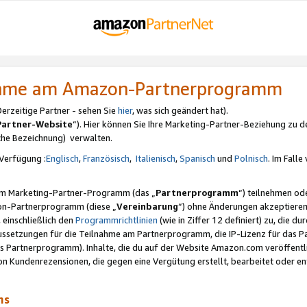
nahme am Amazon-Partnerprogramm
rzeitige Partner - sehen Sie
hier
, was sich geändert hat).
Partner-Website
“). Hier können Sie Ihre Marketing-Partner-Beziehung zu d
iche Bezeichnung) verwalten.
Verfügung :
Englisch
,
Französisch
,
Italienisch
,
Spanisch
und
Polnisch
. Im Fall
erem Marketing-Partner-Programm (das „
Partnerprogramm
“) teilnehmen od
on-Partnerprogramm (diese „
Vereinbarung
“) ohne Änderungen akzeptieren
 einschließlich den
Programmrichtlinien
(wie in Ziffer 12 definiert) zu, die 
raussetzungen für die Teilnahme am Partnerprogramm, die IP-Lizenz für das
s Partnerprogramm). Inhalte, die du auf der Website Amazon.com veröffentl
n Kundenrezensionen, die gegen eine Vergütung erstellt, bearbeitet oder ent
mms