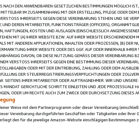
 NACH DEN ANWENDBAREN GESETZLICHEN BESTIMMUNGEN MÖGLICH IST, S
MITTELBAR IM ZUSAMMENHANG MIT DER ERSTELLUNG, PFLEGE ODER DEM BE
ERSTOSS IHRERSEITS GEGEN DIESE VEREINBARUNG STEHEN UND SIE VERP
UND DEREN MITARBEITER, FUNKTIONSTRÄGER (OFFICERS), ORGANMITGLI
N, HAFTUNGEN, KOSTEN UND AUSLAGEN (EINSCHLIESSLICH ANGEMESSENE
HEN MIT (A) IHRER WEBSITE BZW. AUF IHRER WEBSITE ERSCHEINENDEM M
LS MIT ANDEREN APPLIKATIONEN, INHALTEN ODER PROZESSEN, (B) DER 
RMARKTUNG IHRER WEBSITE ODER DES GGF. AUF ODER INNERHALB IHRER W
ABHÄNGIG DAVON, OB DIESE NUTZUNG GEMÄSS DIESER VEREINBARUNG B
EINEM VERSTOSS IHRERSEITS GEGEN EINE BESTIMMUNG DIESER VEREINBARU
D ZOLLABGABEN ODER MIT DER EINTREIBUNG, ZAHLUNG ODER DEM AUSBLEI
FÜLLUNG DER STEUERREGISTRIERUNGSVERPFLICHTUNGEN ODER ZOLLVERPF
W. SEITENS IHRER MITARBEITER ODER AUFTRAGNEHMER. WIR UND UNSERE
ES MANDAT GERICHTLICHE SCHRITTE EINLEITEN UND JEDE PROZESSUALE 
GEN, ODER UM RECHTE AUCH ZUM ZWECK DER DURCHSETZUNG DIESES AR
ilegung
endeiner Weise mit dem Partnerprogramm oder dieser Vereinbarung (einschließl
ieser Vereinbarung durchgeführten Geschäften oder Tätigkeiten oder Ihrer 
iegt den für die jeweilige Amazon-Website einschlägigen Bestimmungen z