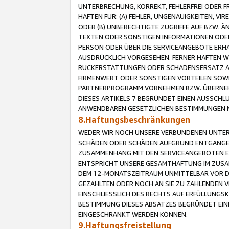
UNTERBRECHUNG, KORREKT, FEHLERFREI ODER 
HAFTEN FÜR: (A) FEHLER, UNGENAUIGKEITEN, 
ODER (B) UNBERECHTIGTE ZUGRIFFE AUF BZW. 
TEXTEN ODER SONSTIGEN INFORMATIONEN ODER 
PERSON ODER ÜBER DIE SERVICEANGEBOTE ERHA
AUSDRÜCKLICH VORGESEHEN. FERNER HAFTEN 
RÜCKERSTATTUNGEN ODER SCHADENSERSATZ AU
FIRMENWERT ODER SONSTIGEN VORTEILEN SOWIE
PARTNERPROGRAMM VORNEHMEN BZW. ÜBERNEHM
DIESES ARTIKELS 7 BEGRÜNDET EINEN AUSSCH
ANWENDBAREN GESETZLICHEN BESTIMMUNGEN 
8.Haftungsbeschränkungen
WEDER WIR NOCH UNSERE VERBUNDENEN UNTERN
SCHÄDEN ODER SCHÄDEN AUFGRUND ENTGANGENE
ZUSAMMENHANG MIT DEN SERVICEANGEBOTEN EN
ENTSPRICHT UNSERE GESAMTHAFTUNG IM ZUSAM
DEM 12-MONATSZEITRAUM UNMITTELBAR VOR DE
GEZAHLTEN ODER NOCH AN SIE ZU ZAHLENDEN V
EINSCHLIESSLICH DES RECHTS AUF ERFÜLLUNGS
BESTIMMUNG DIESES ABSATZES BEGRÜNDET EI
EINGESCHRÄNKT WERDEN KÖNNEN.
9.Haftungsfreistellung