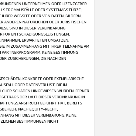
VERBUNDENEN UNTERNEHMEN ODER LIZENZGEBER
ICH STROMAUSFÄLLE ODER SYSTEMABSTÜRZE;
IHRER WEBSITE ODER VON DATEN, BILDERN,
ER ANDEREN NATÜRLICHEN ODER JURISTISCHEN
ESE SIND IN DIESER VEREINBARUNG
R FÜR ENTSCHÄDIGUNGSLEISTUNGEN,
EINNAHMEN, ERWARTETEN UMSÄTZEN,
SIE IM ZUSAMMENHANG MIT IHRER TEILNAHME AM
M PARTNERPROGRAMM. KEINE BESTIMMUNG
DER ZUSICHERUNGEN, DIE NACH DEN
GESCHÄDEN, KONKRETE ODER EXEMPLARISCHE
SFALL ODER DATENVERLUST, DIE IM
OLCHER SCHÄDEN HINGEWIESEN WURDEN. FERNER
BETRAGS DER LAUT DIESER VEREINBARUNG IN
HAFTUNGSANSPRUCH GEFÜHRT HAT, BEREITS
SBEHELFE NACH EQUITY-RECHT,
NHANG MIT DIESER VEREINBARUNG. KEINE
TZLICHEN BESTIMMUNGEN NICHT