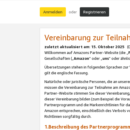
Anmelden
Registrieren
oder
Vereinbarung zur Teil
zuletzt aktualisiert am
:
15. Oktober 2025
(De
Willkommen auf Amazons Partner-Website (die „
Gesellschaften („
Amazon
“ oder „
uns
“ oder ähnl
Übersetzungen stehen in folgenden Sprachen zur 
gilt die englische Fassung.
Natürliche oder juristische Personen, die an uns
müssen die Vereinbarung zur Teilnahme am Amaz
Partner-Website stimmen Sie dieser Vereinbarung,
dieser Vereinbarung bilden (zum Beispiel die Vo
Partnerprogramm und die Markenrichtlinien für da
Amazon entsprechen, einschließlich des Verbots vo
Richtlinien sorgfältig durch.
1.Beschreibung des Partnerprogra