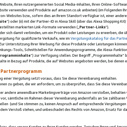
ebsite, Ihren nutzergenerierten Social Media-Inhalten, Ihren Online-Softwar
ebsite verwenden und Produkte auf amazon.co.uk anbieten) (im Folgenden Ihr
-Websites bzw., sofern dies an Ihrem Standort verfügbar ist, einer ander
ite
“) oder (ii) mit der Partner-ID in Alexa Skill (über das Alexa Shopping Ki
estellten markierten Link-Formate verwenden („
Partner-Links
“).
oder sich damit verbinden, um ein Produkt oder Leistungen zu erwerben, di
gütung für qualifizierte Verkäufe, wie im
Vergütungskatalog für das Part
Zur Unterstützung Ihrer Werbung für diese Produkte oder Leistungen können w
linkungs-Tools, Schnittstellen für Anwendungsprogramme, die Alexa-Funktion
Programminhalte
“) zur Verfügung stellen. Der Begriff „Programminhalte“ be
halte in Bezug auf Produkte, die auf Websites angeboten werden, bei denen 
as Partnerprogramm
einer Vergütung setzt voraus, dass Sie diese Vereinbarung einhalten.
ionen zu geben, die wir anfordern, um zu überprüfen, dass Sie diese Vereinba
oder andere anwendbare Marketingverträge von Amazon verstoßen, behalten w
 vor, sämtliche im Rahmen dieser Vereinbarung andernfalls an Sie zahlbare
tellen (und Sie stimmen zu, keinen Anspruch auf entsprechende Vergütungen
 dem Verstoß stehen, und unbeschadet des Rechts von Amazon, Ersatz für 
azu, dass unsere Kunden zu Ihren Kunden werden. Zwischen Ihnen und Amaz