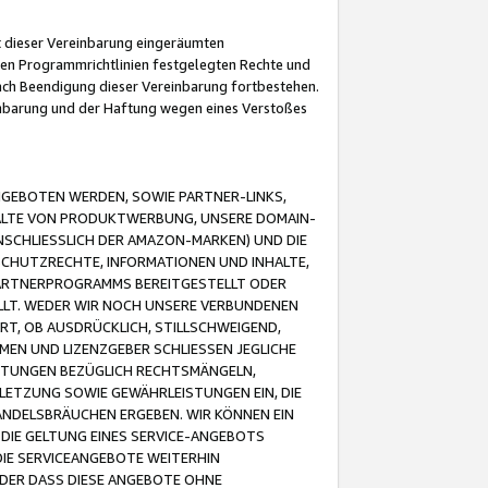
it dieser Vereinbarung eingeräumten
 den Programmrichtlinien festgelegten Rechte und
 nach Beendigung dieser Vereinbarung fortbestehen.
einbarung und der Haftung wegen eines Verstoßes
GEBOTEN WERDEN, SOWIE PARTNER-LINKS,
ALTE VON PRODUKTWERBUNG, UNSERE DOMAIN-
SCHLIESSLICH DER AMAZON-MARKEN) UND DIE
SCHUTZRECHTE, INFORMATIONEN UND INHALTE,
PARTNERPROGRAMMS BEREITGESTELLT ODER
ELLT. WEDER WIR NOCH UNSERE VERBUNDENEN
T, OB AUSDRÜCKLICH, STILLSCHWEIGEND,
MEN UND LIZENZGEBER SCHLIESSEN JEGLICHE
ISTUNGEN BEZÜGLICH RECHTSMÄNGELN,
LETZUNG SOWIE GEWÄHRLEISTUNGEN EIN, DIE
ANDELSBRÄUCHEN ERGEBEN. WIR KÖNNEN EIN
 DIE GELTUNG EINES SERVICE-ANGEBOTS
IE SERVICEANGEBOTE WEITERHIN
ODER DASS DIESE ANGEBOTE OHNE