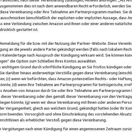
usgenommen dies ist nach dem anwendbaren Recht erforderlich, werden Sie 
f diese Vereinbarung oder Ihre Teilnahme am Partnerprogramm machen. Sie d
usschmücken (einschließlich der expliziten oder impliziten Aussage, dass A
 eine Verbindung zwischen Amazon und Ihnen oder einer anderen natürlichen 
rücklich gestattet ist.
r Anmeldung für die bzw. mit der Nutzung der Partner-Website. Diese Vereinb
gung an die jeweils andere Partei gekündigt werden (falls nach lokalem Rech
n Kalendertage nach Ausspruch der Kündigung wirksam wird. Sie können kündi
ngen“ die Option zum Schließen Ihres Kontos auswählen.
 wichtigem Grund durch schriftliche Kündigung an Sie fristlos kündigen oder I
 Sie darüber hinaus anderweitige Verstöße gegen diese Vereinbarung (einschli
ben; (c) wenn wir befürchten, dass Amazon potenziellen Rechts- oder Haftu
nnte; (d) wenn Ihre Teilnahme am Partnerprogramm für betrügerische, irref
das Ansehen von Amazon durch Sie oder Ihre Teilnahme am Partnerprogramm b
ieser Vereinbarung oder den gemäß dieser Vereinbarung von den Vertragspa
liegen könnte; (g) wenn wir diese Vereinbarung mit Ihnen oder anderen Perso
 der Vergangenheit, gleich aus welchem Grund, gekündigt hatten (oder Ihr Ko
rm beenden. Vorsorglich und ohne Einschränkung des vorstehenden Absatzes
richtlinien als erheblicher Verstoß gegen diese Vereinbarung.
e Vergütungen nach einer Kündigung für einen angemessenen Zeitraum zurückb