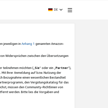
DE
en jeweiligen in
Anhang 1
genannten Amazon-
e von Widersprüchen zwischen den Übersetzungen
er teilnehmen möchten („
Sie
“ oder ein „
Partner
“),
. Mit Ihrer Anmeldung auf bzw. Nutzung der
durch Bezugnahme einen wesentlichen Bestandteil
 Partnerprogramm, den Vergütungskatalog für das
ichst, müssen den Community-Richtlinien von
fernt werden. Bitte lies die Vorgaben und