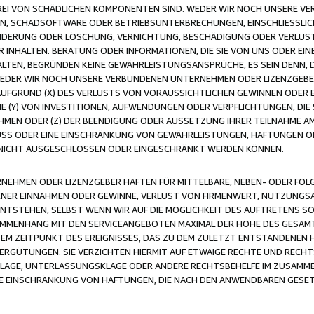
FREI VON SCHÄDLICHEN KOMPONENTEN SIND. WEDER WIR NOCH UNSERE 
VIREN, SCHADSOFTWARE ODER BETRIEBSUNTERBRECHUNGEN, EINSCHLIESSL
ÄNDERUNG ODER LÖSCHUNG, VERNICHTUNG, BESCHÄDIGUNG ODER VERLUST 
INHALTEN. BERATUNG ODER INFORMATIONEN, DIE SIE VON UNS ODER EIN
LTEN, BEGRÜNDEN KEINE GEWÄHRLEISTUNGSANSPRÜCHE, ES SEIN DENN, DI
WEDER WIR NOCH UNSERE VERBUNDENEN UNTERNEHMEN ODER LIZENZGEBE
FGRUND (X) DES VERLUSTS VON VORAUSSICHTLICHEN GEWINNEN ODER 
 (Y) VON INVESTITIONEN, AUFWENDUNGEN ODER VERPFLICHTUNGEN, DIE 
EN ODER (Z) DER BEENDIGUNG ODER AUSSETZUNG IHRER TEILNAHME A
LUSS ODER EINE EINSCHRÄNKUNG VON GEWÄHRLEISTUNGEN, HAFTUNGEN O
NICHT AUSGESCHLOSSEN ODER EINGESCHRÄNKT WERDEN KÖNNEN.
EHMEN ODER LIZENZGEBER HAFTEN FÜR MITTELBARE, NEBEN- ODER FOL
R EINNAHMEN ODER GEWINNE, VERLUST VON FIRMENWERT, NUTZUNGSAU
TSTEHEN, SELBST WENN WIR AUF DIE MÖGLICHKEIT DES AUFTRETENS S
MENHANG MIT DEN SERVICEANGEBOTEN MAXIMAL DER HÖHE DES GESAMT
M ZEITPUNKT DES EREIGNISSES, DAS ZU DEM ZULETZT ENTSTANDENEN 
ERGÜTUNGEN. SIE VERZICHTEN HIERMIT AUF ETWAIGE RECHTE UND RECHT
KLAGE, UNTERLASSUNGSKLAGE ODER ANDERE RECHTSBEHELFE IM ZUSAMME
NE EINSCHRÄNKUNG VON HAFTUNGEN, DIE NACH DEN ANWENDBAREN GESE