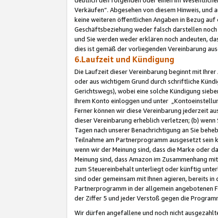
Verkäufen“. Abgesehen von diesem Hinweis, und a
keine weiteren öffentlichen Angaben in Bezug au
Geschäftsbeziehung weder falsch darstellen noch a
und Sie werden weder erklären noch andeuten, dass
dies ist gemäß der vorliegenden Vereinbarung ausd
6.Laufzeit und Kündigung
Die Laufzeit dieser Vereinbarung beginnt mit Ihre
oder aus wichtigem Grund durch schriftliche Kündi
Gerichtswegs), wobei eine solche Kündigung siebe
Ihrem Konto einloggen und unter „Kontoeinstellu
Ferner können wir diese Vereinbarung jederzeit aus
dieser Vereinbarung erheblich verletzen; (b) wenn
Tagen nach unserer Benachrichtigung an Sie behe
Teilnahme am Partnerprogramm ausgesetzt sein kö
wenn wir der Meinung sind, dass die Marke oder 
Meinung sind, dass Amazon im Zusammenhang mit d
zum Steuereinbehalt unterliegt oder künftig unter
sind oder gemeinsam mit Ihnen agieren, bereits in
Partnerprogramm in der allgemein angebotenen Fo
der Ziffer 5 und jeder Verstoß gegen die Programm
Wir dürfen angefallene und noch nicht ausgezahlt