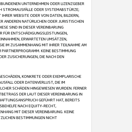
VERBUNDENEN UNTERNEHMEN ODER LIZENZGEBER
ICH STROMAUSFÄLLE ODER SYSTEMABSTÜRZE;
IHRER WEBSITE ODER VON DATEN, BILDERN,
ER ANDEREN NATÜRLICHEN ODER JURISTISCHEN
ESE SIND IN DIESER VEREINBARUNG
R FÜR ENTSCHÄDIGUNGSLEISTUNGEN,
EINNAHMEN, ERWARTETEN UMSÄTZEN,
SIE IM ZUSAMMENHANG MIT IHRER TEILNAHME AM
M PARTNERPROGRAMM. KEINE BESTIMMUNG
DER ZUSICHERUNGEN, DIE NACH DEN
GESCHÄDEN, KONKRETE ODER EXEMPLARISCHE
SFALL ODER DATENVERLUST, DIE IM
OLCHER SCHÄDEN HINGEWIESEN WURDEN. FERNER
BETRAGS DER LAUT DIESER VEREINBARUNG IN
HAFTUNGSANSPRUCH GEFÜHRT HAT, BEREITS
SBEHELFE NACH EQUITY-RECHT,
NHANG MIT DIESER VEREINBARUNG. KEINE
TZLICHEN BESTIMMUNGEN NICHT