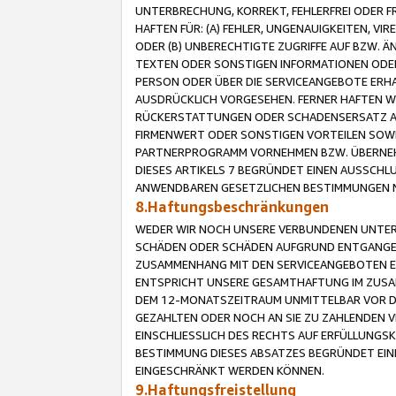
UNTERBRECHUNG, KORREKT, FEHLERFREI ODER 
HAFTEN FÜR: (A) FEHLER, UNGENAUIGKEITEN, 
ODER (B) UNBERECHTIGTE ZUGRIFFE AUF BZW. 
TEXTEN ODER SONSTIGEN INFORMATIONEN ODER 
PERSON ODER ÜBER DIE SERVICEANGEBOTE ERHA
AUSDRÜCKLICH VORGESEHEN. FERNER HAFTEN 
RÜCKERSTATTUNGEN ODER SCHADENSERSATZ AU
FIRMENWERT ODER SONSTIGEN VORTEILEN SOWIE
PARTNERPROGRAMM VORNEHMEN BZW. ÜBERNEHM
DIESES ARTIKELS 7 BEGRÜNDET EINEN AUSSCH
ANWENDBAREN GESETZLICHEN BESTIMMUNGEN 
8.Haftungsbeschränkungen
WEDER WIR NOCH UNSERE VERBUNDENEN UNTERN
SCHÄDEN ODER SCHÄDEN AUFGRUND ENTGANGENE
ZUSAMMENHANG MIT DEN SERVICEANGEBOTEN EN
ENTSPRICHT UNSERE GESAMTHAFTUNG IM ZUSAM
DEM 12-MONATSZEITRAUM UNMITTELBAR VOR DE
GEZAHLTEN ODER NOCH AN SIE ZU ZAHLENDEN V
EINSCHLIESSLICH DES RECHTS AUF ERFÜLLUNGS
BESTIMMUNG DIESES ABSATZES BEGRÜNDET EI
EINGESCHRÄNKT WERDEN KÖNNEN.
9.Haftungsfreistellung