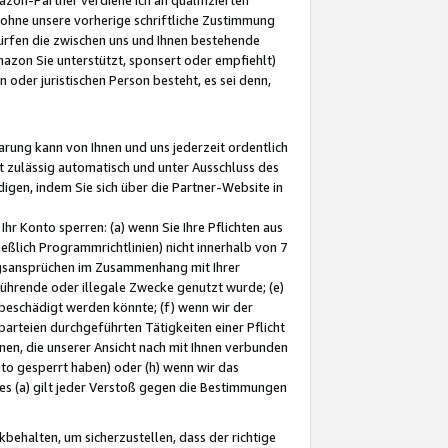
ohne unsere vorherige schriftliche Zustimmung
ürfen die zwischen uns und Ihnen bestehende
mazon Sie unterstützt, sponsert oder empfiehlt)
oder juristischen Person besteht, es sei denn,
arung kann von Ihnen und uns jederzeit ordentlich
t zulässig automatisch und unter Ausschluss des
gen, indem Sie sich über die Partner-Website in
hr Konto sperren: (a) wenn Sie Ihre Pflichten aus
eßlich Programmrichtlinien) nicht innerhalb von 7
ngsansprüchen im Zusammenhang mit Ihrer
ührende oder illegale Zwecke genutzt wurde; (e)
eschädigt werden könnte; (f) wenn wir der
rteien durchgeführten Tätigkeiten einer Pflicht
nen, die unserer Ansicht nach mit Ihnen verbunden
nto gesperrt haben) oder (h) wenn wir das
 (a) gilt jeder Verstoß gegen die Bestimmungen
ehalten, um sicherzustellen, dass der richtige