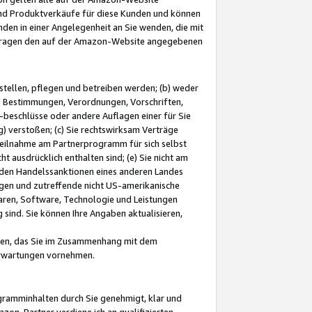
und Produktverkäufe für diese Kunden und können
nden in einer Angelegenheit an Sie wenden, die mit
e-Fragen den auf der Amazon-Website angegebenen
stellen, pflegen und betreiben werden; (b) weder
e Bestimmungen, Verordnungen, Vorschriften,
-beschlüsse oder andere Auflagen einer für Sie
 verstoßen; (c) Sie rechtswirksam Verträge
r Teilnahme am Partnerprogramm für sich selbst
t ausdrücklich enthalten sind; (e) Sie nicht am
den Handelssanktionen eines anderen Landes
gen und zutreffende nicht US-amerikanische
ren, Software, Technologie und Leistungen
sind. Sie können Ihre Angaben aktualisieren,
men, das Sie im Zusammenhang mit dem
 Erwartungen vornehmen.
ogramminhalten durch Sie genehmigt, klar und
zon-Partner verdiene ich an qualifizierten