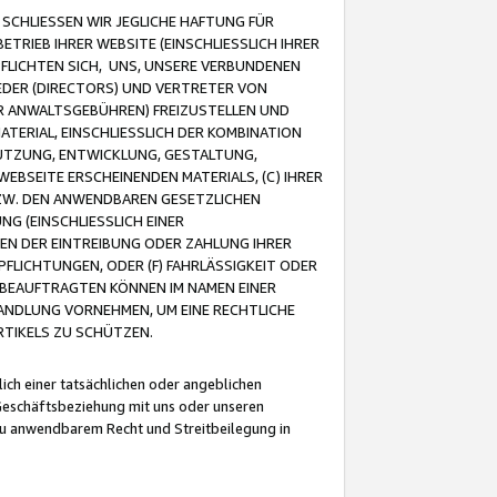
CHLIESSEN WIR JEGLICHE HAFTUNG FÜR
TRIEB IHRER WEBSITE (EINSCHLIESSLICH IHRER
FLICHTEN SICH, UNS, UNSERE VERBUNDENEN
EDER (DIRECTORS) UND VERTRETER VON
R ANWALTSGEBÜHREN) FREIZUSTELLEN UND
ATERIAL, EINSCHLIESSLICH DER KOMBINATION
NUTZUNG, ENTWICKLUNG, GESTALTUNG,
EBSEITE ERSCHEINENDEN MATERIALS, (C) IHRER
ZW. DEN ANWENDBAREN GESETZLICHEN
NG (EINSCHLIESSLICH EINER
BEN DER EINTREIBUNG ODER ZAHLUNG IHRER
LICHTUNGEN, ODER (F) FAHRLÄSSIGKEIT ODER
 BEAUFTRAGTEN KÖNNEN IM NAMEN EINER
HANDLUNG VORNEHMEN, UM EINE RECHTLICHE
TIKELS ZU SCHÜTZEN.
ich einer tatsächlichen oder angeblichen
Geschäftsbeziehung mit uns oder unseren
u anwendbarem Recht und Streitbeilegung in