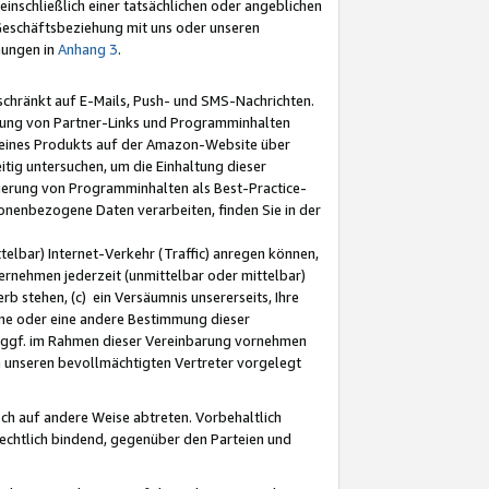
nschließlich einer tatsächlichen oder angeblichen
Geschäftsbeziehung mit uns oder unseren
mungen in
Anhang 3
.
schränkt auf E-Mails, Push- und SMS-Nachrichten.
ellung von Partner-Links und Programminhalten
 eines Produkts auf der Amazon-Website über
tig untersuchen, um die Einhaltung dieser
ntierung von Programminhalten als Best-Practice-
sonenbezogene Daten verarbeiten, finden Sie in der
telbar) Internet-Verkehr (Traffic) anregen können,
rnehmen jederzeit (unmittelbar oder mittelbar)
b stehen, (c) ein Versäumnis unsererseits, Ihre
fene oder eine andere Bestimmung dieser
r ggf. im Rahmen dieser Vereinbarung vornehmen
ch unseren bevollmächtigten Vertreter vorgelegt
ch auf andere Weise abtreten. Vorbehaltlich
rechtlich bindend, gegenüber den Parteien und