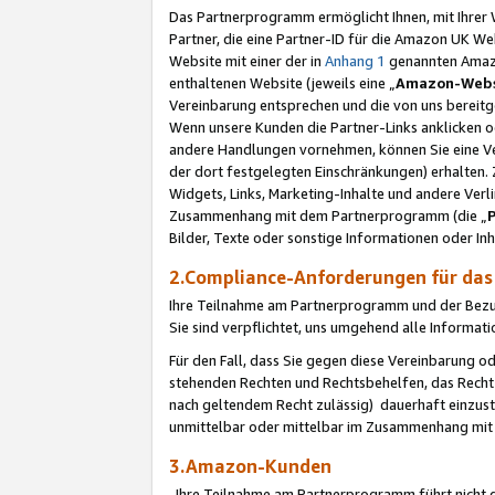
Das Partnerprogramm ermöglicht Ihnen, mit Ihrer W
Partner, die eine Partner-ID für die Amazon UK W
Website mit einer der in
Anhang 1
genannten Amazon
enthaltenen Website (jeweils eine „
Amazon-Webs
Vereinbarung entsprechen und die von uns bereitg
Wenn unsere Kunden die Partner-Links anklicken 
andere Handlungen vornehmen, können Sie eine Ver
der dort festgelegten Einschränkungen) erhalten. 
Widgets, Links, Marketing-Inhalte und andere Ver
Zusammenhang mit dem Partnerprogramm (die „
Bilder, Texte oder sonstige Informationen oder In
2.Compliance-Anforderungen für d
Ihre Teilnahme am Partnerprogramm und der Bezug 
Sie sind verpflichtet, uns umgehend alle Informat
Für den Fall, dass Sie gegen diese Vereinbarung 
stehenden Rechten und Rechtsbehelfen, das Recht
nach geltendem Recht zulässig) dauerhaft einzus
unmittelbar oder mittelbar im Zusammenhang mit
3.Amazon-Kunden
Ihre Teilnahme am Partnerprogramm führt nicht d