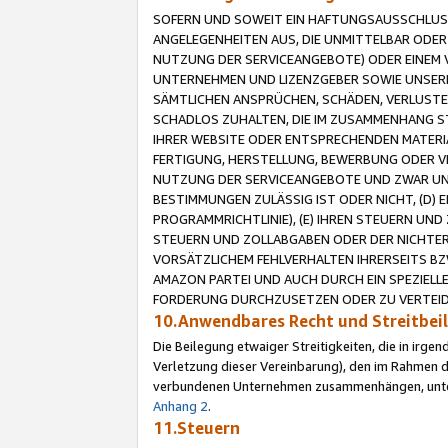
SOFERN UND SOWEIT EIN HAFTUNGSAUSSCHLUSS
ANGELEGENHEITEN AUS, DIE UNMITTELBAR ODER 
NUTZUNG DER SERVICEANGEBOTE) ODER EINEM V
UNTERNEHMEN UND LIZENZGEBER SOWIE UNSERE 
SÄMTLICHEN ANSPRÜCHEN, SCHÄDEN, VERLUSTE
SCHADLOS ZUHALTEN, DIE IM ZUSAMMENHANG STE
IHRER WEBSITE ODER ENTSPRECHENDEN MATERIA
FERTIGUNG, HERSTELLUNG, BEWERBUNG ODER VE
NUTZUNG DER SERVICEANGEBOTE UND ZWAR UN
BESTIMMUNGEN ZULÄSSIG IST ODER NICHT, (D) 
PROGRAMMRICHTLINIE), (E) IHREN STEUERN UN
STEUERN UND ZOLLABGABEN ODER DER NICHTER
VORSÄTZLICHEM FEHLVERHALTEN IHRERSEITS BZ
AMAZON PARTEI UND AUCH DURCH EIN SPEZIELL
FORDERUNG DURCHZUSETZEN ODER ZU VERTEIDI
10.Anwendbares Recht und Streitbe
Die Beilegung etwaiger Streitigkeiten, die in irg
Verletzung dieser Vereinbarung), den im Rahmen d
verbundenen Unternehmen zusammenhängen, unterl
Anhang 2
.
11.Steuern