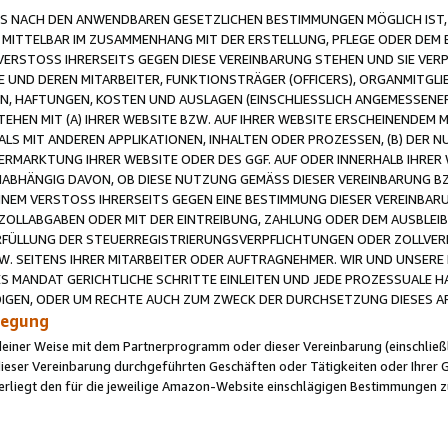
 NACH DEN ANWENDBAREN GESETZLICHEN BESTIMMUNGEN MÖGLICH IST, S
MITTELBAR IM ZUSAMMENHANG MIT DER ERSTELLUNG, PFLEGE ODER DEM BE
ERSTOSS IHRERSEITS GEGEN DIESE VEREINBARUNG STEHEN UND SIE VERP
UND DEREN MITARBEITER, FUNKTIONSTRÄGER (OFFICERS), ORGANMITGLI
N, HAFTUNGEN, KOSTEN UND AUSLAGEN (EINSCHLIESSLICH ANGEMESSENE
HEN MIT (A) IHRER WEBSITE BZW. AUF IHRER WEBSITE ERSCHEINENDEM M
LS MIT ANDEREN APPLIKATIONEN, INHALTEN ODER PROZESSEN, (B) DER 
RMARKTUNG IHRER WEBSITE ODER DES GGF. AUF ODER INNERHALB IHRER W
ABHÄNGIG DAVON, OB DIESE NUTZUNG GEMÄSS DIESER VEREINBARUNG B
EINEM VERSTOSS IHRERSEITS GEGEN EINE BESTIMMUNG DIESER VEREINBARU
D ZOLLABGABEN ODER MIT DER EINTREIBUNG, ZAHLUNG ODER DEM AUSBLEI
FÜLLUNG DER STEUERREGISTRIERUNGSVERPFLICHTUNGEN ODER ZOLLVERPF
W. SEITENS IHRER MITARBEITER ODER AUFTRAGNEHMER. WIR UND UNSERE
ES MANDAT GERICHTLICHE SCHRITTE EINLEITEN UND JEDE PROZESSUALE 
GEN, ODER UM RECHTE AUCH ZUM ZWECK DER DURCHSETZUNG DIESES AR
ilegung
endeiner Weise mit dem Partnerprogramm oder dieser Vereinbarung (einschließl
ieser Vereinbarung durchgeführten Geschäften oder Tätigkeiten oder Ihrer 
iegt den für die jeweilige Amazon-Website einschlägigen Bestimmungen z