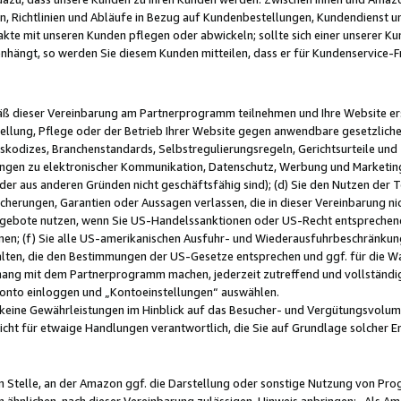
, Richtlinien und Abläufe in Bezug auf Kundenbestellungen, Kundendienst 
kte mit unseren Kunden pflegen oder abwickeln; sollte sich einer unserer Ku
nhängt, so werden Sie diesem Kunden mitteilen, dass er für Kundenservic
emäß dieser Vereinbarung am Partnerprogramm teilnehmen und Ihre Website er
ellung, Pflege oder der Betrieb Ihrer Website gegen anwendbare gesetzlich
skodizes, Branchenstandards, Selbstregulierungsregeln, Gerichtsurteile und 
ngen zu elektronischer Kommunikation, Datenschutz, Werbung und Marketing)
 oder aus anderen Gründen nicht geschäftsfähig sind); (d) Sie den Nutzen de
cherungen, Garantien oder Aussagen verlassen, die in dieser Vereinbarung nich
gebote nutzen, wenn Sie US-Handelssanktionen oder US-Recht entsprechen
men; (f) Sie alle US-amerikanischen Ausfuhr- und Wiederausfuhrbeschränkun
ten, die den Bestimmungen der US-Gesetze entsprechen und ggf. für die Wa
hang mit dem Partnerprogramm machen, jederzeit zutreffend und vollständig 
 Konto einloggen und „Kontoeinstellungen“ auswählen.
keine Gewährleistungen im Hinblick auf das Besucher- und Vergütungsvolu
icht für etwaige Handlungen verantwortlich, die Sie auf Grundlage solcher
en Stelle, an der Amazon ggf. die Darstellung oder sonstige Nutzung von Pr
 ähnlichen, nach dieser Vereinbarung zulässigen, Hinweis anbringen: „Als Ama