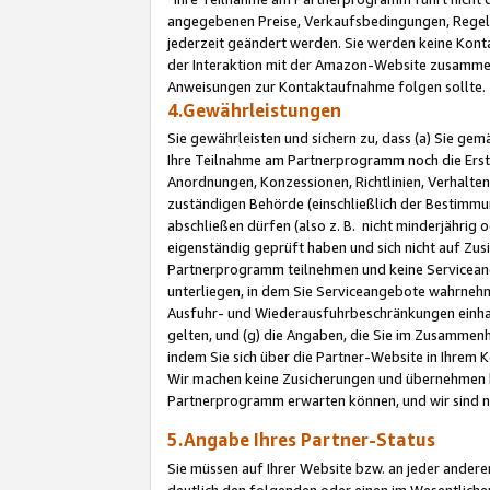
angegebenen Preise, Verkaufsbedingungen, Regeln
jederzeit geändert werden. Sie werden keine Konta
der Interaktion mit der Amazon-Website zusamme
Anweisungen zur Kontaktaufnahme folgen sollte.
4.Gewährleistungen
Sie gewährleisten und sichern zu, dass (a) Sie g
Ihre Teilnahme am Partnerprogramm noch die Erst
Anordnungen, Konzessionen, Richtlinien, Verhalten
zuständigen Behörde (einschließlich der Bestimmu
abschließen dürfen (also z. B. nicht minderjährig
eigenständig geprüft haben und sich nicht auf Zusi
Partnerprogramm teilnehmen und keine Servicean
unterliegen, in dem Sie Serviceangebote wahrneh
Ausfuhr- und Wiederausfuhrbeschränkungen einhal
gelten, und (g) die Angaben, die Sie im Zusammen
indem Sie sich über die Partner-Website in Ihrem
Wir machen keine Zusicherungen und übernehmen 
Partnerprogramm erwarten können, und wir sind n
5.Angabe Ihres Partner-Status
Sie müssen auf Ihrer Website bzw. an jeder ander
deutlich den folgenden oder einen im Wesentlichen