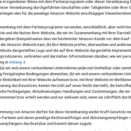
e in irgendeiner Weise mit dem Partnerprogramm oder dieser Vereinbarung (ei
ieser Vereinbarung durchgeführten Geschäften oder Tätigkeiten oder Ihrer 
liegen den für die jeweilige Amazon-Website einschlägigen Steuerbestim
mmenhang mit dem Partnerprogramm versenden, einschließlich, aber nicht be
site und die Nutzer Ihrer Website, die wir im Zusammenhang mit Ihrer Darst
itergeben (beispielsweise dass ein bestimmter Amazon-Kunde vor dem Kauf
uf die Amazon-Website kam, (b) Ihre Website prüfen, überwachen und anderwei
r Website dargestelltes Logo und die auf Ihrer Website dargestellte Impleme
reproduzieren, verbreiten und darstellen. Informationen darüber, wie wir per
ng in
Anhang 4
.
 (a) wir und unsere verbundenen Unternehmen jederzeit (mittelbar oder unmit
ng festgelegten Bedingungen abweichen, (b) wir und unsere verbundenen Unte
 Ähnlichkeit mit Ihrer Website aufweisen bzw. mit Ihrer Website im Wettbewer
barung durchzusetzen, keinen Verzicht auf unser Recht darstellt, die betrof
liche Festlegungen, Aktualisierungen, Handlungen und Zustimmungen, die wi
enommen bzw. erteilt werden und nur wirksam sind, wenn sie schriftlich dur
stimmung von Amazon dürfen Sie diese Vereinbarung weder Kraft Gesetzes no
die Parteien und deren jeweilige Rechtsnachfolger und Abtretungsempfänger 
ngsempfängern durchsetzbar und kommt diesen zugute.