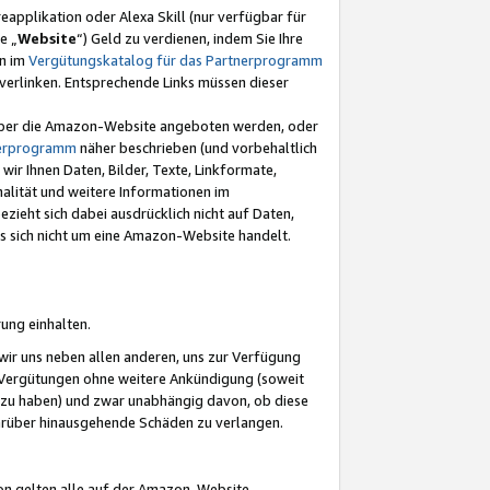
eapplikation oder Alexa Skill (nur verfügbar für
e „
Website
“) Geld zu verdienen, indem Sie Ihre
en im
Vergütungskatalog für das Partnerprogramm
t) verlinken. Entsprechende Links müssen dieser
e über die Amazon-Website angeboten werden, oder
nerprogramm
näher beschrieben (und vorbehaltlich
ir Ihnen Daten, Bilder, Texte, Linkformate,
alität und weitere Informationen im
zieht sich dabei ausdrücklich nicht auf Daten,
es sich nicht um eine Amazon-Website handelt.
rung einhalten.
ir uns neben allen anderen, uns zur Verfügung
n Vergütungen ohne weitere Ankündigung (soweit
 zu haben) und zwar unabhängig davon, ob diese
darüber hinausgehende Schäden zu verlangen.
on gelten alle auf der Amazon-Website