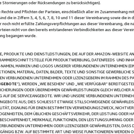
ge Stornierungen oder Rücksendungen zu berücksichtigen).
 Rechte und Pflichten der Parteien, einschließlich aller im Zusammenhang m
 die in Ziffern 3, 4, 5, 6, 7, 8, 10 und 11 dieser Vereinbarung sowie die in
er noch nicht erfüllte Zahlungsverpflichtungen aus dieser Vereinbarung, die
arteien nicht von den bereits entstandenen Verbindlichkeiten aus dieser Ver
gung begangen wurde.
 PRODUKTE UND DIENSTLEISTUNGEN, DIE AUF DER AMAZON-WEBSITE AN
GRAMMIERSCHNITTSTELLE FÜR PRODUKTWERBUNG, DATENFEEDS UND INH
-NAMEN, MARKEN UND LOGOS UNSERER VERBUNDENEN UNTERNEHMEN (EIN
IONEN, MATERIAL, DATEN, BILDER, TEXTE UND SONSTIGE GEWERBLICHE 
EREN VERBUNDENEN UNTERNEHMEN ODER LIZENZGEBERN IM RAHMEN DES 
NGEBOTE
“), WERDEN „WIE BESEHEN“ UND „WIE VERFÜGBAR“ BEREITGEST
CHERUNGEN ODER ÜBERNEHMEN GEWÄHRLEISTUNGEN GLEICH WELCHER AR
ZUG AUF DIE SERVICEANGEBOTE. WIR UND UNSERE VERBUNDENEN UNTERNEH
ANGEBOTE AUS; DIES SCHLIESST ETWAIGE STILLSCHWEIGENDE GEWÄHRLE
LITÄT, EIGNUNG FÜR EINEN BESTIMMTEN VERWENDUNGSZWECK, NICHTVER
OGENHEITEN, DEM ÜBLICHEN GESCHÄFTSVERKEHR, DER LEISTUNG ODER H
 BESCHAFFENHEIT, MERKMALE, FUNKTIONEN, DEN LEISTUNGSUMFANG ODER
VERBUNDENEN UNTERNEHMEN ODER LIZENZGEBER GEWÄHRLEISTEN, DASS D
HGÄNGIG BZW. AUF BESTIMMTE ART UND WEISE FUNKTIONIEREN WERDEN 