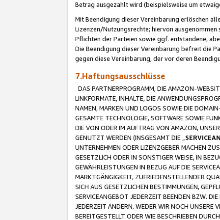
Betrag ausgezahlt wird (beispielsweise um etwai
Mit Beendigung dieser Vereinbarung erlöschen alle
Lizenzen/Nutzungsrechte; hiervon ausgenommen sind
Pflichten der Parteien sowie ggf. entstandene, ab
Die Beendigung dieser Vereinbarung befreit die P
gegen diese Vereinbarung, der vor deren Beendi
7.Haftungsausschlüsse
DAS PARTNERPROGRAMM, DIE AMAZON-WEBSITE,
LINKFORMATE, INHALTE, DIE ANWENDUNGSPRO
NAMEN, MARKEN UND LOGOS SOWIE DIE DOMAIN
GESAMTE TECHNOLOGIE, SOFTWARE SOWIE FUNKT
DIE VON ODER IM AUFTRAG VON AMAZON, UNS
GENUTZT WERDEN (INSGESAMT DIE „
SERVICEA
UNTERNEHMEN ODER LIZENZGEBER MACHEN ZUSI
GESETZLICH ODER IN SONSTIGER WEISE, IN BE
GEWÄHRLEISTUNGEN IN BEZUG AUF DIE SERVICE
MARKTGÄNGIGKEIT, ZUFRIEDENSTELLENDER QUA
SICH AUS GESETZLICHEN BESTIMMUNGEN, GEPFL
SERVICEANGEBOT JEDERZEIT BEENDEN BZW. DIE
JEDERZEIT ÄNDERN. WEDER WIR NOCH UNSERE 
BEREITGESTELLT ODER WIE BESCHRIEBEN DURC