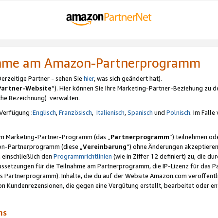
nahme am Amazon-Partnerprogramm
rzeitige Partner - sehen Sie
hier
, was sich geändert hat).
Partner-Website
“). Hier können Sie Ihre Marketing-Partner-Beziehung zu d
iche Bezeichnung) verwalten.
Verfügung :
Englisch
,
Französisch
,
Italienisch
,
Spanisch
und
Polnisch
. Im Fall
erem Marketing-Partner-Programm (das „
Partnerprogramm
“) teilnehmen od
on-Partnerprogramm (diese „
Vereinbarung
“) ohne Änderungen akzeptieren
 einschließlich den
Programmrichtlinien
(wie in Ziffer 12 definiert) zu, die 
raussetzungen für die Teilnahme am Partnerprogramm, die IP-Lizenz für das
s Partnerprogramm). Inhalte, die du auf der Website Amazon.com veröffentl
n Kundenrezensionen, die gegen eine Vergütung erstellt, bearbeitet oder ent
mms