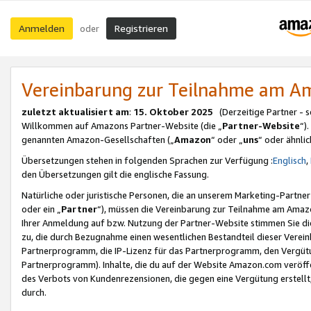
Anmelden
Registrieren
oder
Vereinbarung zur Teilnahme am 
zuletzt aktualisiert am
:
15. Oktober 2025
(Derzeitige Partner - 
Willkommen auf Amazons Partner-Website (die „
Partner-Website
“)
genannten Amazon-Gesellschaften („
Amazon
“ oder „
uns
“ oder ähnli
Übersetzungen stehen in folgenden Sprachen zur Verfügung :
Englisch
,
den Übersetzungen gilt die englische Fassung.
Natürliche oder juristische Personen, die an unserem Marketing-Partn
oder ein „
Partner
“), müssen die Vereinbarung zur Teilnahme am Ama
Ihrer Anmeldung auf bzw. Nutzung der Partner-Website stimmen Sie die
zu, die durch Bezugnahme einen wesentlichen Bestandteil dieser Verei
Partnerprogramm, die IP-Lizenz für das Partnerprogramm, den Vergütu
Partnerprogramm). Inhalte, die du auf der Website Amazon.com veröffe
des Verbots von Kundenrezensionen, die gegen eine Vergütung erstellt, 
durch.