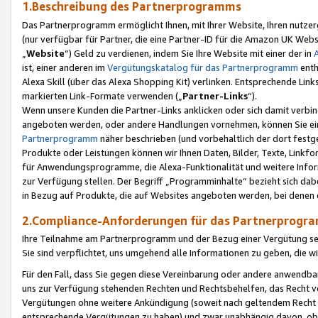
1.Beschreibung des Partnerprogramms
Das Partnerprogramm ermöglicht Ihnen, mit Ihrer Website, Ihren nutzer
(nur verfügbar für Partner, die eine Partner-ID für die Amazon UK We
„
Website
“) Geld zu verdienen, indem Sie Ihre Website mit einer der in
ist, einer anderen im
Vergütungskatalog für das Partnerprogramm
enth
Alexa Skill (über das Alexa Shopping Kit) verlinken. Entsprechende Lin
markierten Link-Formate verwenden („
Partner-Links
“).
Wenn unsere Kunden die Partner-Links anklicken oder sich damit verbi
angeboten werden, oder andere Handlungen vornehmen, können Sie eine
Partnerprogramm
näher beschrieben (und vorbehaltlich der dort festg
Produkte oder Leistungen können wir Ihnen Daten, Bilder, Texte, Linkfo
für Anwendungsprogramme, die Alexa-Funktionalität und weitere Inf
zur Verfügung stellen. Der Begriff „Programminhalte“ bezieht sich dabe
in Bezug auf Produkte, die auf Websites angeboten werden, bei denen 
2.Compliance-Anforderungen für das Partnerprog
Ihre Teilnahme am Partnerprogramm und der Bezug einer Vergütung setz
Sie sind verpflichtet, uns umgehend alle Informationen zu geben, die w
Für den Fall, dass Sie gegen diese Vereinbarung oder andere anwendba
uns zur Verfügung stehenden Rechten und Rechtsbehelfen, das Recht vo
Vergütungen ohne weitere Ankündigung (soweit nach geltendem Recht z
entsprechende Vergütungen zu haben) und zwar unabhängig davon, ob 