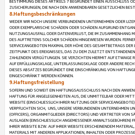
BESTIMMUNG DIESES ARTIKELS 7 BEGRÜNDET EINEN AUSSCHLUSS 
ZUSICHERUNGEN, DIE NACH DEN ANWENDBAREN GESETZLICHEN BE
8.Haftungsbeschränkungen
WEDER WIR NOCH UNSERE VERBUNDENEN UNTERNEHMEN ODER LIZEN
ODER EXEMPLARISCHE SCHÄDEN ODER SCHÄDEN AUFGRUND ENTGANG
NUTZUNGSAUSFALL ODER DATENVERLUST, DIE IM ZUSAMMENHANG MI
DES AUFTRETENS SOLCHER SCHÄDEN HINGEWIESEN WURDEN. FERN
SERVICEANGEBOTEN MAXIMAL DER HÖHE DES GESAMTBETRAGS DER 
ZEITPUNKT DES EREIGNISSES, DAS ZU DEM ZULETZT ENTSTANDENE
ZAHLENDEN VERGÜTUNGEN. SIE VERZICHTEN HIERMIT AUF ETWAIGE 
AUF ERFÜLLUNGSKLAGE, UNTERLASSUNGSKLAGE ODER ANDERE RECHT
DIESES ABSATZES BEGRÜNDET EINE EINSCHRÄNKUNG VON HAFTUNG
EINGESCHRÄNKT WERDEN KÖNNEN.
9.Haftungsfreistellung
SOFERN UND SOWEIT EIN HAFTUNGSAUSSCHLUSS NACH DEN ANWENDB
HAFTUNG FÜR ANGELEGENHEITEN AUS, DIE UNMITTELBAR ODER MITT
WEBSITE (EINSCHLIESSLICH IHRER NUTZUNG DER SERVICEANGEBOTE)
VERPFLICHTEN SICH, UNS, UNSERE VERBUNDENEN UNTERNEHMEN UN
(OFFICERS), ORGANMITGLIEDER (DIRECTORS) UND VERTRETER VON 
AUSLAGEN (EINSCHLIESSLICH ANGEMESSENER ANWALTSGEBÜHREN) FR
IHRER WEBSITE BZW. AUF IHRER WEBSITE ERSCHEINENDEM MATERIAL
MATERIALS MIT ANDEREN APPLIKATIONEN, INHALTEN ODER PROZESSE