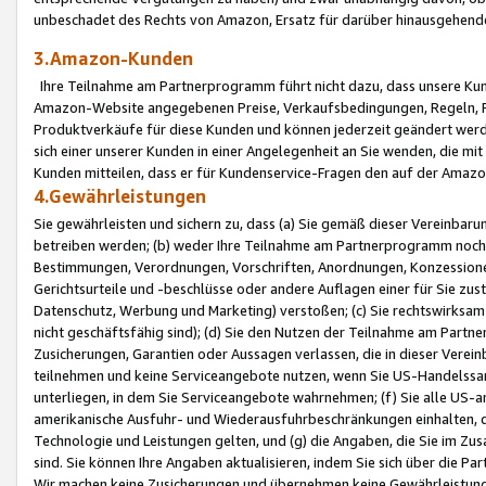
unbeschadet des Rechts von Amazon, Ersatz für darüber hinausgehen
3.Amazon-Kunden
Ihre Teilnahme am Partnerprogramm führt nicht dazu, dass unsere Kun
Amazon-Website angegebenen Preise, Verkaufsbedingungen, Regeln, Ri
Produktverkäufe für diese Kunden und können jederzeit geändert werde
sich einer unserer Kunden in einer Angelegenheit an Sie wenden, die 
Kunden mitteilen, dass er für Kundenservice-Fragen den auf der Ama
4.Gewährleistungen
Sie gewährleisten und sichern zu, dass (a) Sie gemäß dieser Vereinba
betreiben werden; (b) weder Ihre Teilnahme am Partnerprogramm noch d
Bestimmungen, Verordnungen, Vorschriften, Anordnungen, Konzessionen,
Gerichtsurteile und -beschlüsse oder andere Auflagen einer für Sie zu
Datenschutz, Werbung und Marketing) verstoßen; (c) Sie rechtswirksam 
nicht geschäftsfähig sind); (d) Sie den Nutzen der Teilnahme am Partne
Zusicherungen, Garantien oder Aussagen verlassen, die in dieser Verein
teilnehmen und keine Serviceangebote nutzen, wenn Sie US-Handelssa
unterliegen, in dem Sie Serviceangebote wahrnehmen; (f) Sie alle US
amerikanische Ausfuhr- und Wiederausfuhrbeschränkungen einhalten, 
Technologie und Leistungen gelten, und (g) die Angaben, die Sie im 
sind. Sie können Ihre Angaben aktualisieren, indem Sie sich über die 
Wir machen keine Zusicherungen und übernehmen keine Gewährleistun