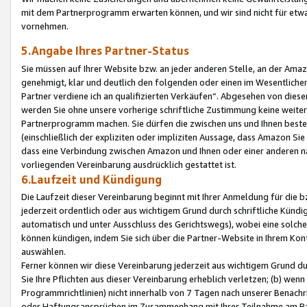
mit dem Partnerprogramm erwarten können, und wir sind nicht für etwa
vornehmen.
5.Angabe Ihres Partner-Status
Sie müssen auf Ihrer Website bzw. an jeder anderen Stelle, an der Am
genehmigt, klar und deutlich den folgenden oder einen im Wesentlichen
Partner verdiene ich an qualifizierten Verkäufen“. Abgesehen von die
werden Sie ohne unsere vorherige schriftliche Zustimmung keine weite
Partnerprogramm machen. Sie dürfen die zwischen uns und Ihnen best
(einschließlich der expliziten oder impliziten Aussage, dass Amazon Si
dass eine Verbindung zwischen Amazon und Ihnen oder einer anderen natü
vorliegenden Vereinbarung ausdrücklich gestattet ist.
6.Laufzeit und Kündigung
Die Laufzeit dieser Vereinbarung beginnt mit Ihrer Anmeldung für die 
jederzeit ordentlich oder aus wichtigem Grund durch schriftliche Kündi
automatisch und unter Ausschluss des Gerichtswegs), wobei eine solch
können kündigen, indem Sie sich über die Partner-Website in Ihrem Ko
auswählen.
Ferner können wir diese Vereinbarung jederzeit aus wichtigem Grund dur
Sie Ihre Pflichten aus dieser Vereinbarung erheblich verletzen; (b) wen
Programmrichtlinien) nicht innerhalb von 7 Tagen nach unserer Benachr
oder Haftungsansprüchen im Zusammenhang mit Ihrer Teilnahme am Pa