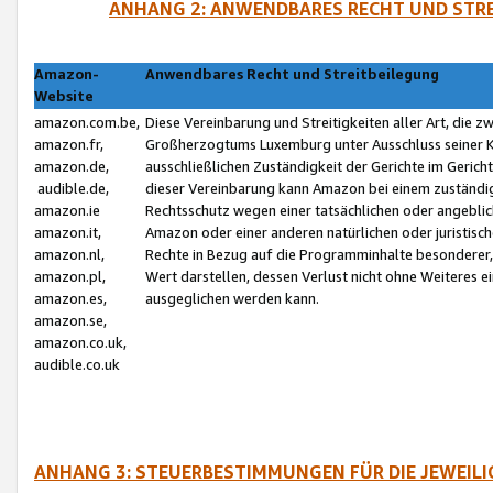
ANHANG 2: ANWENDBARES RECHT UND STRE
Amazon-
Anwendbares Recht und Streitbeilegung
Website
amazon.com.be,
Diese Vereinbarung und Streitigkeiten aller Art, die 
amazon.fr,
Großherzogtums Luxemburg unter Ausschluss seiner Kol
amazon.de,
ausschließlichen Zuständigkeit der Gerichte im Geri
audible.de,
dieser Vereinbarung kann Amazon bei einem zuständig
amazon.ie
Rechtsschutz wegen einer tatsächlichen oder angebli
amazon.it,
Amazon oder einer anderen natürlichen oder juristisc
amazon.nl,
Rechte in Bezug auf die Programminhalte besonderer,
amazon.pl,
Wert darstellen, dessen Verlust nicht ohne Weiteres e
amazon.es,
ausgeglichen werden kann.
amazon.se,
amazon.co.uk,
audible.co.uk
ANHANG 3: STEUERBESTIMMUNGEN FÜR DIE JEWEIL