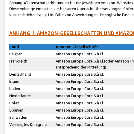
Anhang 4Datenschutzerklärungen für die jeweiligen Amazon-Websites
Diese Anhänge enthalten zur besseren Übersicht Übersetzungen. Sofe
vorgeschrieben ist, gilt im Falle von Abweichungen die englische Fass
ANHANG 1: AMAZON-GESELLSCHAFTEN UND AMAZO
Land
Amazon-Gesellschaft
Belgien
Amazon Europe Core S.à r.l.
Frankreich
Amazon Europe Core S.à r.l.(oder Amazon Fr
entsprechend der Mitteilung)
Deutschland
Amazon Europe Core S.à r.l.
Irland
Amazon Europe Core S.à r.l.
Italien
Amazon Europe Core S.à r.l.
Niederlande
Amazon Europe Core S.à r.l.
Polen
Amazon Europe Core S.à r.l.
Spanien
Amazon Europe Core S.à r.l.
Schweden
Amazon Europe Core S.à r.l.
Vereinigtes Königreich
Amazon Europe Core S.à r.l.