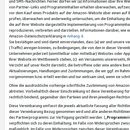
und SMS-Nachrichten. Ferner dürfen wir (a) Informationen über Ihre We
von Partner-Links und Programminhalten erhalten überwachen, aufzei
vor dem Kauf eines Produkts auf der Amazon-Website über einen auf Ih
prüfen, überwachen und anderweitig untersuchen, um die Einhaltung dies
die auf Ihrer Website dargestellte Implementierung von Programminhalt
reproduzieren, verbreiten und darstellen. Informationen darüber, wie w
Amazon-Datenschutzerklärung in
Anhang 4
.
Sie bestätigen und sind damit einverstanden, dass (a) wir und unsere 
(Traffic) anregen können, zu Bedingungen, die von den in dieser Vere
Unternehmen jederzeit (unmittelbar oder mittelbar) Websites oder Appl
Ihrer Website im Wettbewerb stehen, (c) ein Versäumnis unsererseits, I
Verzicht auf unser Recht darstellt, die betroffene oder eine andere B
Aktualisierungen, Handlungen und Zustimmungen, die wir ggf. im Rahme
vorgenommen bzw. erteilt werden und nur wirksam sind, wenn sie schri
Ohne die ausdrückliche vorherige schriftliche Zustimmung von Amazon
abtreten. Vorbehaltlich dieser Einschränkung ist diese Vereinbarung f
rechtlich bindend, gegenüber den Parteien und ihren jeweiligen Rech
Diese Vereinbarung umfasst die jeweils aktuellste Fassung aller Richtli
dieser Vereinbarung Bezug genommen wird und alle anderen Richtlinie
des Partnerprogramms zur Verfügung gestellt werden („
Programmric
verpflichten sich zu deren Einhaltung. Im Falle von Widersprüchen zwi
maßgeblich. Im Falle von Widersprüchen zwischen dieser Vereinbarun