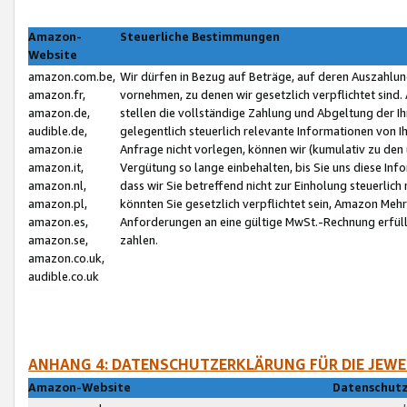
Amazon-
Steuerliche Bestimmungen
Website
amazon.com.be,
Wir dürfen in Bezug auf Beträge, auf deren Auszahlun
amazon.fr,
vornehmen, zu denen wir gesetzlich verpflichtet sind
amazon.de,
stellen die vollständige Zahlung und Abgeltung der 
audible.de,
gelegentlich steuerlich relevante Informationen von I
amazon.ie
Anfrage nicht vorlegen, können wir (kumulativ zu de
amazon.it,
Vergütung so lange einbehalten, bis Sie uns diese Inf
amazon.nl,
dass wir Sie betreffend nicht zur Einholung steuerlich 
amazon.pl,
könnten Sie gesetzlich verpflichtet sein, Amazon Meh
amazon.es,
Anforderungen an eine gültige MwSt.-Rechnung erfüllt
amazon.se,
zahlen.
amazon.co.uk,
audible.co.uk
ANHANG 4: DATENSCHUTZERKLÄRUNG FÜR DIE JEWE
Amazon-Website
Datenschutz