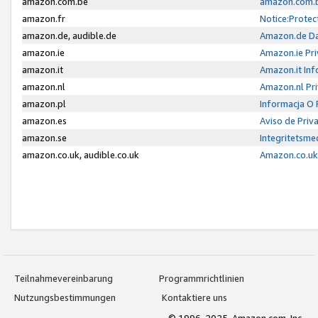
amazon.com.be
amazon.com.b
amazon.fr
Notice:Protec
amazon.de, audible.de
Amazon.de Da
amazon.ie
Amazon.ie Pri
amazon.it
Amazon.it Inf
amazon.nl
Amazon.nl Pri
amazon.pl
Informacja O
amazon.es
Aviso de Priv
amazon.se
Integritetsm
amazon.co.uk, audible.co.uk
Amazon.co.uk 
Teilnahmevereinbarung
Programmrichtlinien
Nutzungsbestimmungen
Kontaktiere uns