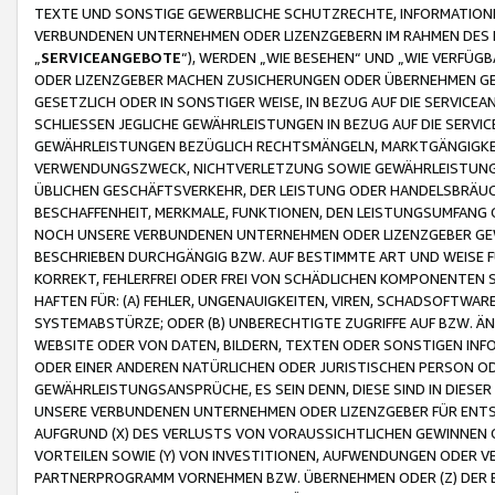
TEXTE UND SONSTIGE GEWERBLICHE SCHUTZRECHTE, INFORMATIONE
VERBUNDENEN UNTERNEHMEN ODER LIZENZGEBERN IM RAHMEN DES
„
SERVICEANGEBOTE
“), WERDEN „WIE BESEHEN“ UND „WIE VERFÜ
ODER LIZENZGEBER MACHEN ZUSICHERUNGEN ODER ÜBERNEHMEN GEW
GESETZLICH ODER IN SONSTIGER WEISE, IN BEZUG AUF DIE SERVI
SCHLIESSEN JEGLICHE GEWÄHRLEISTUNGEN IN BEZUG AUF DIE SERVI
GEWÄHRLEISTUNGEN BEZÜGLICH RECHTSMÄNGELN, MARKTGÄNGIGKEIT
VERWENDUNGSZWECK, NICHTVERLETZUNG SOWIE GEWÄHRLEISTUNGEN 
ÜBLICHEN GESCHÄFTSVERKEHR, DER LEISTUNG ODER HANDELSBRÄUCH
BESCHAFFENHEIT, MERKMALE, FUNKTIONEN, DEN LEISTUNGSUMFANG 
NOCH UNSERE VERBUNDENEN UNTERNEHMEN ODER LIZENZGEBER GEWÄ
BESCHRIEBEN DURCHGÄNGIG BZW. AUF BESTIMMTE ART UND WEISE
KORREKT, FEHLERFREI ODER FREI VON SCHÄDLICHEN KOMPONENTEN
HAFTEN FÜR: (A) FEHLER, UNGENAUIGKEITEN, VIREN, SCHADSOFTW
SYSTEMABSTÜRZE; ODER (B) UNBERECHTIGTE ZUGRIFFE AUF BZW. 
WEBSITE ODER VON DATEN, BILDERN, TEXTEN ODER SONSTIGEN INF
ODER EINER ANDEREN NATÜRLICHEN ODER JURISTISCHEN PERSON OD
GEWÄHRLEISTUNGSANSPRÜCHE, ES SEIN DENN, DIESE SIND IN DIES
UNSERE VERBUNDENEN UNTERNEHMEN ODER LIZENZGEBER FÜR EN
AUFGRUND (X) DES VERLUSTS VON VORAUSSICHTLICHEN GEWINNEN
VORTEILEN SOWIE (Y) VON INVESTITIONEN, AUFWENDUNGEN ODER VE
PARTNERPROGRAMM VORNEHMEN BZW. ÜBERNEHMEN ODER (Z) DER 