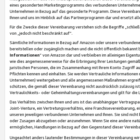
eines gesonderten Marketingprogramms des verbundenen Unternehmens
Unternehmen in Bezug auf das gesonderte Programm. Diese Vereinbarung
Ihnen und uns im Hinblick auf das Partnerprogramm dar und ersetzt al
Für die Zwecke dieser Vereinbarung verstehen sich die Begriffe „schließ
von „jedoch nicht beschränkt auf“.
Sämtliche Informationen in Bezug auf Amazon oder unsere verbunde
bereitstellen oder zugänglich machen und die nicht öffentlich bekannt bz
Informationen
“ von Amazon dar und verbleiben im alleinigen Eigent
wie dies angemessenerweise für die Erbringung Ihrer Leistungen gemäß d
juristischen Personen, die im Zusammenhang mit Ihrem Konto Zugriff au
Pflichten kennen und einhalten. Sie werden Vertrauliche Informationen 
Unternehmen) weitergeben und alle angemessenen Maßnahmen ergreifen
schützen, die gemäß dieser Vereinbarung nicht ausdrücklich zulässig is
Vertraulichkeits- oder Geheimhaltungsvereinbarungen und gilt für die
Das Verhältnis zwischen Ihnen und uns ist das unabhängiger Vertragspa
Joint-Venture, ein Vertretungsverhältnis, eine Franchisevereinbarung, 
unseren jeweiligen verbundenen Unternehmen und Ihnen. Sie sind ni
oder Zusagen abzugeben oder anzunehmen. Wenn Sie eine andere natürli
ermöglichen, Handlungen in Bezug auf den Gegenstand dieser Vereinbar
Ungeachtet anders lautender Bestimmungen in dieser Vereinbarung wird