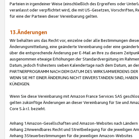
Parteien in irgendeiner Weise (einschließlich des Ergreifens oder Unt
veranlasst oder verpflichtet wird, die mit US-Gesetzen, Vorschriften,
für eine der Parteien dieser Vereinbarung gelten.
13.Änderungen
Wir behalten uns das Recht vor, einzelne oder alle Bestimmungen diese
Änderungsmitteilung, eine geänderte Vereinbarung oder eine geänderte 
über die entsprechende Änderung per E-Mail an Ihre zu diesem Zeitpun
ausgenommen etwaige Erhöhungen der Standardvergütung im Rahmen
Datum, jedoch frühestens sieben Kalendertage nach dem Datum, an de
PARTNERPROGRAMM NACH DEM DATUM DES WIRKSAMWERDENS DER Ä
WENN SIE MIT EINER ÄNDERUNG NICHT EINVERSTANDEN SIND, HABEN S
KÜNDIGEN.
Wenn Sie diese Vereinbarung mit Amazon France Services SAS geschlo
gelten zukünftige Änderungen an dieser Vereinbarung für Sie und Ama
Core S.à r.l. bezieht.
Anhang 1Amazon-Gesellschaften und Amazon-Websites nach Ländern
Anhang 2Anwendbares Recht und Streitbeilegung für die jeweiligen 
Anhang 3Steuerbestimmungen für die jeweiligen Amazon-Websites