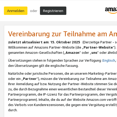
Anmelden
Registrieren
oder
Vereinbarung zur Teilnahme am 
zuletzt aktualisiert am
:
15. Oktober 2025
(Derzeitige Partner - 
Willkommen auf Amazons Partner-Website (die „
Partner-Website
“)
genannten Amazon-Gesellschaften („
Amazon
“ oder „
uns
“ oder ähnli
Übersetzungen stehen in folgenden Sprachen zur Verfügung :
Englisch
,
den Übersetzungen gilt die englische Fassung.
Natürliche oder juristische Personen, die an unserem Marketing-Partn
oder ein „
Partner
“), müssen die Vereinbarung zur Teilnahme am Ama
Ihrer Anmeldung auf bzw. Nutzung der Partner-Website stimmen Sie die
zu, die durch Bezugnahme einen wesentlichen Bestandteil dieser Verei
Partnerprogramm, die IP-Lizenz für das Partnerprogramm, den Vergütu
Partnerprogramm). Inhalte, die du auf der Website Amazon.com veröffe
des Verbots von Kundenrezensionen, die gegen eine Vergütung erstellt, 
durch.