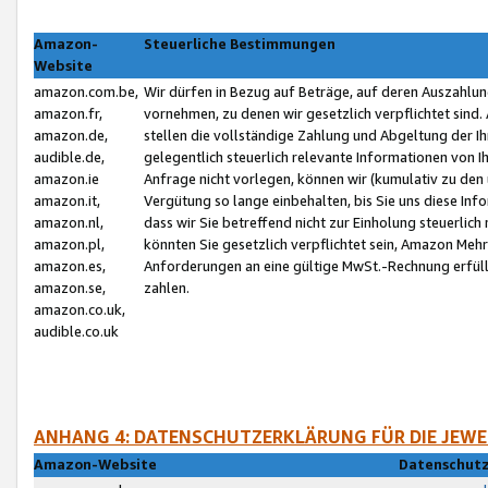
Amazon-
Steuerliche Bestimmungen
Website
amazon.com.be,
Wir dürfen in Bezug auf Beträge, auf deren Auszahlun
amazon.fr,
vornehmen, zu denen wir gesetzlich verpflichtet sind
amazon.de,
stellen die vollständige Zahlung und Abgeltung der 
audible.de,
gelegentlich steuerlich relevante Informationen von I
amazon.ie
Anfrage nicht vorlegen, können wir (kumulativ zu de
amazon.it,
Vergütung so lange einbehalten, bis Sie uns diese Inf
amazon.nl,
dass wir Sie betreffend nicht zur Einholung steuerlich 
amazon.pl,
könnten Sie gesetzlich verpflichtet sein, Amazon Meh
amazon.es,
Anforderungen an eine gültige MwSt.-Rechnung erfüllt
amazon.se,
zahlen.
amazon.co.uk,
audible.co.uk
ANHANG 4: DATENSCHUTZERKLÄRUNG FÜR DIE JEWE
Amazon-Website
Datenschutz