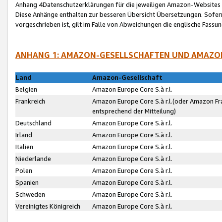
Anhang 4Datenschutzerklärungen für die jeweiligen Amazon-Websites
Diese Anhänge enthalten zur besseren Übersicht Übersetzungen. Sofe
vorgeschrieben ist, gilt im Falle von Abweichungen die englische Fass
ANHANG 1: AMAZON-GESELLSCHAFTEN UND AMAZO
Land
Amazon-Gesellschaft
Belgien
Amazon Europe Core S.à r.l.
Frankreich
Amazon Europe Core S.à r.l.(oder Amazon Fr
entsprechend der Mitteilung)
Deutschland
Amazon Europe Core S.à r.l.
Irland
Amazon Europe Core S.à r.l.
Italien
Amazon Europe Core S.à r.l.
Niederlande
Amazon Europe Core S.à r.l.
Polen
Amazon Europe Core S.à r.l.
Spanien
Amazon Europe Core S.à r.l.
Schweden
Amazon Europe Core S.à r.l.
Vereinigtes Königreich
Amazon Europe Core S.à r.l.