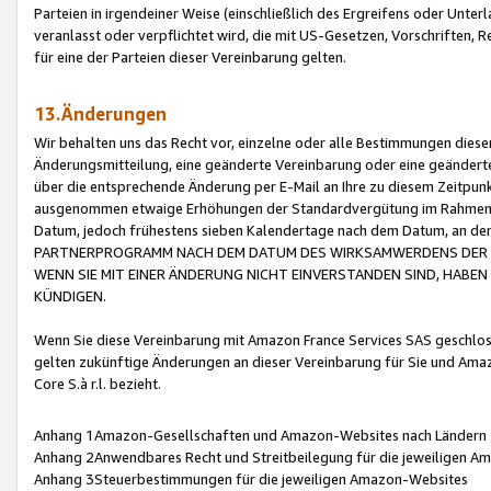
Parteien in irgendeiner Weise (einschließlich des Ergreifens oder Unt
veranlasst oder verpflichtet wird, die mit US-Gesetzen, Vorschriften,
für eine der Parteien dieser Vereinbarung gelten.
13.Änderungen
Wir behalten uns das Recht vor, einzelne oder alle Bestimmungen diese
Änderungsmitteilung, eine geänderte Vereinbarung oder eine geänderte 
über die entsprechende Änderung per E-Mail an Ihre zu diesem Zeitpun
ausgenommen etwaige Erhöhungen der Standardvergütung im Rahmen
Datum, jedoch frühestens sieben Kalendertage nach dem Datum, an de
PARTNERPROGRAMM NACH DEM DATUM DES WIRKSAMWERDENS DER Ä
WENN SIE MIT EINER ÄNDERUNG NICHT EINVERSTANDEN SIND, HABEN S
KÜNDIGEN.
Wenn Sie diese Vereinbarung mit Amazon France Services SAS geschlo
gelten zukünftige Änderungen an dieser Vereinbarung für Sie und Ama
Core S.à r.l. bezieht.
Anhang 1Amazon-Gesellschaften und Amazon-Websites nach Ländern
Anhang 2Anwendbares Recht und Streitbeilegung für die jeweiligen 
Anhang 3Steuerbestimmungen für die jeweiligen Amazon-Websites