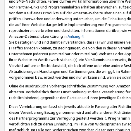
und SMS-Nachrichten. Ferner dürfen wir (a) Informationen über Ihre We
von Partner-Links und Programminhalten erhalten überwachen, aufzei
vor dem Kauf eines Produkts auf der Amazon-Website über einen auf Ih
prüfen, überwachen und anderweitig untersuchen, um die Einhaltung dies
die auf Ihrer Website dargestellte Implementierung von Programminhalt
reproduzieren, verbreiten und darstellen. Informationen darüber, wie w
Amazon-Datenschutzerklärung in
Anhang 4
.
Sie bestätigen und sind damit einverstanden, dass (a) wir und unsere 
(Traffic) anregen können, zu Bedingungen, die von den in dieser Vere
Unternehmen jederzeit (unmittelbar oder mittelbar) Websites oder Appl
Ihrer Website im Wettbewerb stehen, (c) ein Versäumnis unsererseits, I
Verzicht auf unser Recht darstellt, die betroffene oder eine andere B
Aktualisierungen, Handlungen und Zustimmungen, die wir ggf. im Rahme
vorgenommen bzw. erteilt werden und nur wirksam sind, wenn sie schri
Ohne die ausdrückliche vorherige schriftliche Zustimmung von Amazon
abtreten. Vorbehaltlich dieser Einschränkung ist diese Vereinbarung f
rechtlich bindend, gegenüber den Parteien und ihren jeweiligen Rech
Diese Vereinbarung umfasst die jeweils aktuellste Fassung aller Richtli
dieser Vereinbarung Bezug genommen wird und alle anderen Richtlinie
des Partnerprogramms zur Verfügung gestellt werden („
Programmric
verpflichten sich zu deren Einhaltung. Im Falle von Widersprüchen zwi
maßgeblich. Im Falle von Widersprüchen zwischen dieser Vereinbarun