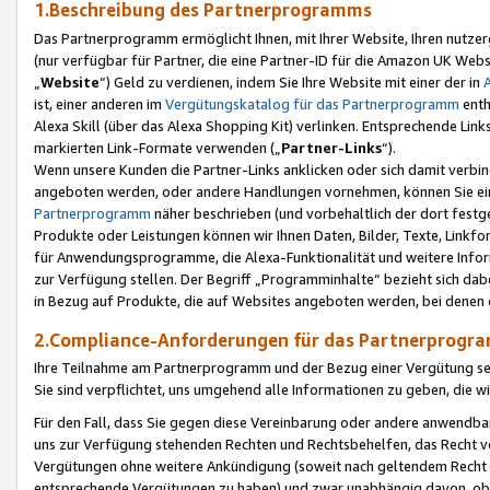
1.Beschreibung des Partnerprogramms
Das Partnerprogramm ermöglicht Ihnen, mit Ihrer Website, Ihren nutzer
(nur verfügbar für Partner, die eine Partner-ID für die Amazon UK We
„
Website
“) Geld zu verdienen, indem Sie Ihre Website mit einer der in
ist, einer anderen im
Vergütungskatalog für das Partnerprogramm
enth
Alexa Skill (über das Alexa Shopping Kit) verlinken. Entsprechende Lin
markierten Link-Formate verwenden („
Partner-Links
“).
Wenn unsere Kunden die Partner-Links anklicken oder sich damit verbi
angeboten werden, oder andere Handlungen vornehmen, können Sie eine
Partnerprogramm
näher beschrieben (und vorbehaltlich der dort festg
Produkte oder Leistungen können wir Ihnen Daten, Bilder, Texte, Linkfo
für Anwendungsprogramme, die Alexa-Funktionalität und weitere Inf
zur Verfügung stellen. Der Begriff „Programminhalte“ bezieht sich dabe
in Bezug auf Produkte, die auf Websites angeboten werden, bei denen 
2.Compliance-Anforderungen für das Partnerprog
Ihre Teilnahme am Partnerprogramm und der Bezug einer Vergütung setz
Sie sind verpflichtet, uns umgehend alle Informationen zu geben, die w
Für den Fall, dass Sie gegen diese Vereinbarung oder andere anwendba
uns zur Verfügung stehenden Rechten und Rechtsbehelfen, das Recht vo
Vergütungen ohne weitere Ankündigung (soweit nach geltendem Recht z
entsprechende Vergütungen zu haben) und zwar unabhängig davon, ob 