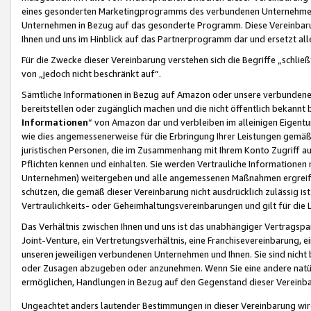
eines gesonderten Marketingprogramms des verbundenen Unternehmens
Unternehmen in Bezug auf das gesonderte Programm. Diese Vereinbarung
Ihnen und uns im Hinblick auf das Partnerprogramm dar und ersetzt al
Für die Zwecke dieser Vereinbarung verstehen sich die Begriffe „schließ
von „jedoch nicht beschränkt auf“.
Sämtliche Informationen in Bezug auf Amazon oder unsere verbunde
bereitstellen oder zugänglich machen und die nicht öffentlich bekannt bz
Informationen
“ von Amazon dar und verbleiben im alleinigen Eigent
wie dies angemessenerweise für die Erbringung Ihrer Leistungen gemäß d
juristischen Personen, die im Zusammenhang mit Ihrem Konto Zugriff au
Pflichten kennen und einhalten. Sie werden Vertrauliche Informationen 
Unternehmen) weitergeben und alle angemessenen Maßnahmen ergreifen
schützen, die gemäß dieser Vereinbarung nicht ausdrücklich zulässig is
Vertraulichkeits- oder Geheimhaltungsvereinbarungen und gilt für die
Das Verhältnis zwischen Ihnen und uns ist das unabhängiger Vertragspa
Joint-Venture, ein Vertretungsverhältnis, eine Franchisevereinbarung, 
unseren jeweiligen verbundenen Unternehmen und Ihnen. Sie sind ni
oder Zusagen abzugeben oder anzunehmen. Wenn Sie eine andere natürli
ermöglichen, Handlungen in Bezug auf den Gegenstand dieser Vereinbar
Ungeachtet anders lautender Bestimmungen in dieser Vereinbarung wird