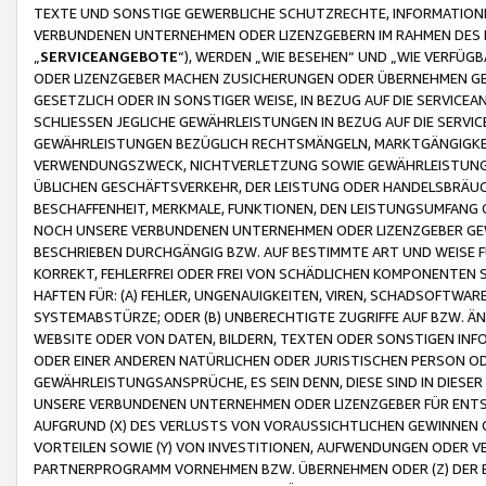
TEXTE UND SONSTIGE GEWERBLICHE SCHUTZRECHTE, INFORMATIONE
VERBUNDENEN UNTERNEHMEN ODER LIZENZGEBERN IM RAHMEN DES
„
SERVICEANGEBOTE
“), WERDEN „WIE BESEHEN“ UND „WIE VERFÜ
ODER LIZENZGEBER MACHEN ZUSICHERUNGEN ODER ÜBERNEHMEN GEW
GESETZLICH ODER IN SONSTIGER WEISE, IN BEZUG AUF DIE SERVI
SCHLIESSEN JEGLICHE GEWÄHRLEISTUNGEN IN BEZUG AUF DIE SERVI
GEWÄHRLEISTUNGEN BEZÜGLICH RECHTSMÄNGELN, MARKTGÄNGIGKEIT
VERWENDUNGSZWECK, NICHTVERLETZUNG SOWIE GEWÄHRLEISTUNGEN 
ÜBLICHEN GESCHÄFTSVERKEHR, DER LEISTUNG ODER HANDELSBRÄUCH
BESCHAFFENHEIT, MERKMALE, FUNKTIONEN, DEN LEISTUNGSUMFANG 
NOCH UNSERE VERBUNDENEN UNTERNEHMEN ODER LIZENZGEBER GEWÄ
BESCHRIEBEN DURCHGÄNGIG BZW. AUF BESTIMMTE ART UND WEISE
KORREKT, FEHLERFREI ODER FREI VON SCHÄDLICHEN KOMPONENTEN
HAFTEN FÜR: (A) FEHLER, UNGENAUIGKEITEN, VIREN, SCHADSOFTW
SYSTEMABSTÜRZE; ODER (B) UNBERECHTIGTE ZUGRIFFE AUF BZW. 
WEBSITE ODER VON DATEN, BILDERN, TEXTEN ODER SONSTIGEN INF
ODER EINER ANDEREN NATÜRLICHEN ODER JURISTISCHEN PERSON OD
GEWÄHRLEISTUNGSANSPRÜCHE, ES SEIN DENN, DIESE SIND IN DIES
UNSERE VERBUNDENEN UNTERNEHMEN ODER LIZENZGEBER FÜR EN
AUFGRUND (X) DES VERLUSTS VON VORAUSSICHTLICHEN GEWINNEN
VORTEILEN SOWIE (Y) VON INVESTITIONEN, AUFWENDUNGEN ODER VE
PARTNERPROGRAMM VORNEHMEN BZW. ÜBERNEHMEN ODER (Z) DER 