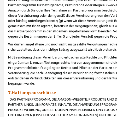
Partnerprogramm für betrügerische, irreführende oder illegale Zwecke
Amazon durch Sie oder Ihre Teilnahme am Partnerprogramm beschädig
dieser Vereinbarung oder den gemäß dieser Vereinbarung von den Vertr
oder künftig unterliegen könnte; (g) wenn wir diese Vereinbarung mit I
gemeinsam mit Ihnen agieren, bereits in der Vergangenheit, gleich aus
das Partnerprogramm in der allgemein angebotenen Form beenden. Vors
gegen die Bestimmungen der Ziffer 5 und jeder Verstoß gegen die Prog
Wir dürfen angefallene und noch nicht ausgezahlte Vergütungen nach 
sicherzustellen, dass der richtige Betrag ausgezahlt wird (beispielsw
Mit Beendigung dieser Vereinbarung erlöschen alle Rechte und Pflichte
eingeräumten Lizenzen/Nutzungsrechte; hiervon ausgenommen sind die in 
Programmrichtlinien festgelegten Rechte und Pflichten der Parteien sow
Vereinbarung, die nach Beendigung dieser Vereinbarung fortbestehen. D
entstandenen Verbindlichkeiten aus dieser Vereinbarung und der Haft
begangen wurde.
7.Haftungsausschlüsse
DAS PARTNERPROGRAMM, DIE AMAZON-WEBSITE, PRODUKTE UND DI
PARTNER-LINKS, LINKFORMATE, INHALTE, DIE ANWENDUNGSPROGR
PRODUKTWERBUNG, UNSERE DOMAIN-NAMEN, MARKEN UND LOGOS S
UNTERNEHMEN (EINSCHLIESSLICH DER AMAZON-MARKEN) UND DIE GE