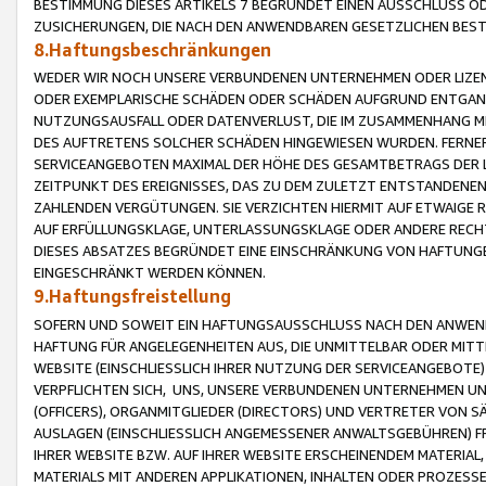
BESTIMMUNG DIESES ARTIKELS 7 BEGRÜNDET EINEN AUSSCHLUSS 
ZUSICHERUNGEN, DIE NACH DEN ANWENDBAREN GESETZLICHEN BE
8.Haftungsbeschränkungen
WEDER WIR NOCH UNSERE VERBUNDENEN UNTERNEHMEN ODER LIZEN
ODER EXEMPLARISCHE SCHÄDEN ODER SCHÄDEN AUFGRUND ENTGANG
NUTZUNGSAUSFALL ODER DATENVERLUST, DIE IM ZUSAMMENHANG MI
DES AUFTRETENS SOLCHER SCHÄDEN HINGEWIESEN WURDEN. FERN
SERVICEANGEBOTEN MAXIMAL DER HÖHE DES GESAMTBETRAGS DER 
ZEITPUNKT DES EREIGNISSES, DAS ZU DEM ZULETZT ENTSTANDENE
ZAHLENDEN VERGÜTUNGEN. SIE VERZICHTEN HIERMIT AUF ETWAIGE 
AUF ERFÜLLUNGSKLAGE, UNTERLASSUNGSKLAGE ODER ANDERE RECHT
DIESES ABSATZES BEGRÜNDET EINE EINSCHRÄNKUNG VON HAFTUNG
EINGESCHRÄNKT WERDEN KÖNNEN.
9.Haftungsfreistellung
SOFERN UND SOWEIT EIN HAFTUNGSAUSSCHLUSS NACH DEN ANWENDB
HAFTUNG FÜR ANGELEGENHEITEN AUS, DIE UNMITTELBAR ODER MITT
WEBSITE (EINSCHLIESSLICH IHRER NUTZUNG DER SERVICEANGEBOTE)
VERPFLICHTEN SICH, UNS, UNSERE VERBUNDENEN UNTERNEHMEN UN
(OFFICERS), ORGANMITGLIEDER (DIRECTORS) UND VERTRETER VON 
AUSLAGEN (EINSCHLIESSLICH ANGEMESSENER ANWALTSGEBÜHREN) FR
IHRER WEBSITE BZW. AUF IHRER WEBSITE ERSCHEINENDEM MATERIAL
MATERIALS MIT ANDEREN APPLIKATIONEN, INHALTEN ODER PROZESSE