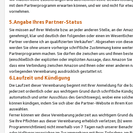
mit dem Partnerprogramm erwarten können, und wir sind nicht für etwa
vornehmen.
5.Angabe Ihres Partner-Status
Sie müssen auf Ihrer Website bzw. an jeder anderen Stelle, an der Am
genehmigt, klar und deutlich den folgenden oder einen im Wesentlichen
Partner verdiene ich an qualifizierten Verkäufen“. Abgesehen von die
werden Sie ohne unsere vorherige schriftliche Zustimmung keine weite
Partnerprogramm machen. Sie dürfen die zwischen uns und Ihnen best
(einschließlich der expliziten oder impliziten Aussage, dass Amazon Si
dass eine Verbindung zwischen Amazon und Ihnen oder einer anderen natü
vorliegenden Vereinbarung ausdrücklich gestattet ist.
6.Laufzeit und Kündigung
Die Laufzeit dieser Vereinbarung beginnt mit Ihrer Anmeldung für die 
jederzeit ordentlich oder aus wichtigem Grund durch schriftliche Kündi
automatisch und unter Ausschluss des Gerichtswegs), wobei eine solch
können kündigen, indem Sie sich über die Partner-Website in Ihrem Ko
auswählen.
Ferner können wir diese Vereinbarung jederzeit aus wichtigem Grund dur
Sie Ihre Pflichten aus dieser Vereinbarung erheblich verletzen; (b) wen
Programmrichtlinien) nicht innerhalb von 7 Tagen nach unserer Benachr
oder Haftungsansprüchen im Zusammenhang mit Ihrer Teilnahme am Pa