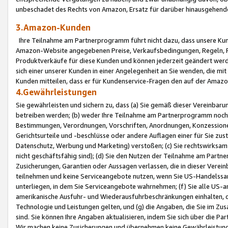
unbeschadet des Rechts von Amazon, Ersatz für darüber hinausgehen
3.Amazon-Kunden
Ihre Teilnahme am Partnerprogramm führt nicht dazu, dass unsere Kun
Amazon-Website angegebenen Preise, Verkaufsbedingungen, Regeln, Ri
Produktverkäufe für diese Kunden und können jederzeit geändert werde
sich einer unserer Kunden in einer Angelegenheit an Sie wenden, die 
Kunden mitteilen, dass er für Kundenservice-Fragen den auf der Ama
4.Gewährleistungen
Sie gewährleisten und sichern zu, dass (a) Sie gemäß dieser Vereinba
betreiben werden; (b) weder Ihre Teilnahme am Partnerprogramm noch d
Bestimmungen, Verordnungen, Vorschriften, Anordnungen, Konzessionen,
Gerichtsurteile und -beschlüsse oder andere Auflagen einer für Sie zu
Datenschutz, Werbung und Marketing) verstoßen; (c) Sie rechtswirksam 
nicht geschäftsfähig sind); (d) Sie den Nutzen der Teilnahme am Partne
Zusicherungen, Garantien oder Aussagen verlassen, die in dieser Verein
teilnehmen und keine Serviceangebote nutzen, wenn Sie US-Handelssa
unterliegen, in dem Sie Serviceangebote wahrnehmen; (f) Sie alle US
amerikanische Ausfuhr- und Wiederausfuhrbeschränkungen einhalten, 
Technologie und Leistungen gelten, und (g) die Angaben, die Sie im 
sind. Sie können Ihre Angaben aktualisieren, indem Sie sich über die 
Wir machen keine Zusicherungen und übernehmen keine Gewährleistun