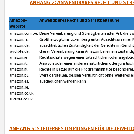
ANHANG 2: ANWENDBARES RECHT UND STRE
Amazon-
Anwendbares Recht und Streitbeilegung
Website
amazon.com.be,
Diese Vereinbarung und Streitigkeiten aller Art, die 
amazon.fr,
Großherzogtums Luxemburg unter Ausschluss seiner Kol
amazon.de,
ausschließlichen Zuständigkeit der Gerichte im Geri
audible.de,
dieser Vereinbarung kann Amazon bei einem zuständig
amazon.ie
Rechtsschutz wegen einer tatsächlichen oder angebli
amazon.it,
Amazon oder einer anderen natürlichen oder juristisc
amazon.nl,
Rechte in Bezug auf die Programminhalte besonderer,
amazon.pl,
Wert darstellen, dessen Verlust nicht ohne Weiteres e
amazon.es,
ausgeglichen werden kann.
amazon.se,
amazon.co.uk,
audible.co.uk
ANHANG 3: STEUERBESTIMMUNGEN FÜR DIE JEWEIL