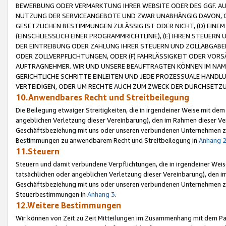
BEWERBUNG ODER VERMARKTUNG IHRER WEBSITE ODER DES GGF. AUF 
NUTZUNG DER SERVICEANGEBOTE UND ZWAR UNABHÄNGIG DAVON, O
GESETZLICHEN BESTIMMUNGEN ZULÄSSIG IST ODER NICHT, (D) EINE
(EINSCHLIESSLICH EINER PROGRAMMRICHTLINIE), (E) IHREN STEUER
DER EINTREIBUNG ODER ZAHLUNG IHRER STEUERN UND ZOLLABGAB
ODER ZOLLVERPFLICHTUNGEN, ODER (F) FAHRLÄSSIGKEIT ODER VORS
AUFTRAGNEHMER. WIR UND UNSERE BEAUFTRAGTEN KÖNNEN IM NAME
GERICHTLICHE SCHRITTE EINLEITEN UND JEDE PROZESSUALE HAND
VERTEIDIGEN, ODER UM RECHTE AUCH ZUM ZWECK DER DURCHSETZU
10.Anwendbares Recht und Streitbeilegung
Die Beilegung etwaiger Streitigkeiten, die in irgendeiner Weise mit de
angeblichen Verletzung dieser Vereinbarung), den im Rahmen dieser Ve
Geschäftsbeziehung mit uns oder unseren verbundenen Unternehmen zu
Bestimmungen zu anwendbarem Recht und Streitbeilegung in
Anhang 
11.Steuern
Steuern und damit verbundene Verpflichtungen, die in irgendeiner Wei
tatsächlichen oder angeblichen Verletzung dieser Vereinbarung), den 
Geschäftsbeziehung mit uns oder unseren verbundenen Unternehmen z
Steuerbestimmungen in
Anhang 3
.
12.Weitere Bestimmungen
Wir können von Zeit zu Zeit Mitteilungen im Zusammenhang mit dem Par