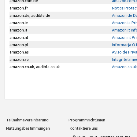
amazon.com.be
amazon.com.b
amazon.fr
Notice:Protec
amazon.de, audible.de
Amazon.de Da
amazon.ie
Amazon.ie Pri
amazon.it
Amazon.it Inf
amazon.nl
Amazon.nl Pri
amazon.pl
Informacja O
amazon.es
Aviso de Priv
amazon.se
Integritetsm
amazon.co.uk, audible.co.uk
Amazon.co.uk 
Teilnahmevereinbarung
Programmrichtlinien
Nutzungsbestimmungen
Kontaktiere uns