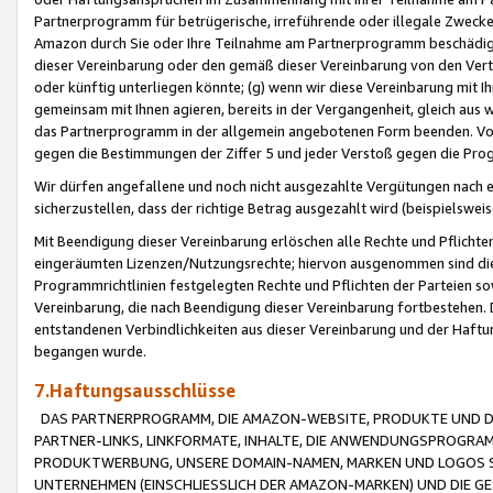
Partnerprogramm für betrügerische, irreführende oder illegale Zwecke
Amazon durch Sie oder Ihre Teilnahme am Partnerprogramm beschädig
dieser Vereinbarung oder den gemäß dieser Vereinbarung von den Vertr
oder künftig unterliegen könnte; (g) wenn wir diese Vereinbarung mit I
gemeinsam mit Ihnen agieren, bereits in der Vergangenheit, gleich aus
das Partnerprogramm in der allgemein angebotenen Form beenden. Vors
gegen die Bestimmungen der Ziffer 5 und jeder Verstoß gegen die Prog
Wir dürfen angefallene und noch nicht ausgezahlte Vergütungen nach 
sicherzustellen, dass der richtige Betrag ausgezahlt wird (beispielsw
Mit Beendigung dieser Vereinbarung erlöschen alle Rechte und Pflichte
eingeräumten Lizenzen/Nutzungsrechte; hiervon ausgenommen sind die in 
Programmrichtlinien festgelegten Rechte und Pflichten der Parteien sow
Vereinbarung, die nach Beendigung dieser Vereinbarung fortbestehen. D
entstandenen Verbindlichkeiten aus dieser Vereinbarung und der Haft
begangen wurde.
7.Haftungsausschlüsse
DAS PARTNERPROGRAMM, DIE AMAZON-WEBSITE, PRODUKTE UND DI
PARTNER-LINKS, LINKFORMATE, INHALTE, DIE ANWENDUNGSPROGR
PRODUKTWERBUNG, UNSERE DOMAIN-NAMEN, MARKEN UND LOGOS S
UNTERNEHMEN (EINSCHLIESSLICH DER AMAZON-MARKEN) UND DIE GE