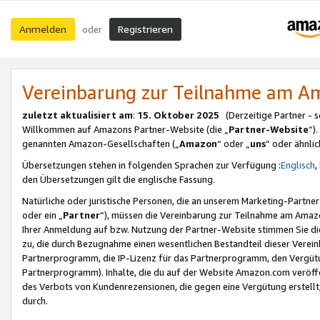
Anmelden
Registrieren
oder
Vereinbarung zur Teilnahme am 
zuletzt aktualisiert am
:
15. Oktober 2025
(Derzeitige Partner - 
Willkommen auf Amazons Partner-Website (die „
Partner-Website
“)
genannten Amazon-Gesellschaften („
Amazon
“ oder „
uns
“ oder ähnli
Übersetzungen stehen in folgenden Sprachen zur Verfügung :
Englisch
,
den Übersetzungen gilt die englische Fassung.
Natürliche oder juristische Personen, die an unserem Marketing-Partn
oder ein „
Partner
“), müssen die Vereinbarung zur Teilnahme am Ama
Ihrer Anmeldung auf bzw. Nutzung der Partner-Website stimmen Sie die
zu, die durch Bezugnahme einen wesentlichen Bestandteil dieser Verei
Partnerprogramm, die IP-Lizenz für das Partnerprogramm, den Vergütu
Partnerprogramm). Inhalte, die du auf der Website Amazon.com veröffe
des Verbots von Kundenrezensionen, die gegen eine Vergütung erstellt, 
durch.