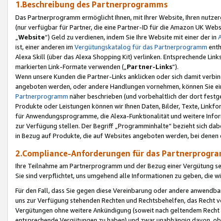
1.Beschreibung des Partnerprogramms
Das Partnerprogramm ermöglicht Ihnen, mit Ihrer Website, Ihren nutzer
(nur verfügbar für Partner, die eine Partner-ID für die Amazon UK We
„
Website
“) Geld zu verdienen, indem Sie Ihre Website mit einer der in
ist, einer anderen im
Vergütungskatalog für das Partnerprogramm
enth
Alexa Skill (über das Alexa Shopping Kit) verlinken. Entsprechende Lin
markierten Link-Formate verwenden („
Partner-Links
“).
Wenn unsere Kunden die Partner-Links anklicken oder sich damit verbi
angeboten werden, oder andere Handlungen vornehmen, können Sie eine
Partnerprogramm
näher beschrieben (und vorbehaltlich der dort festg
Produkte oder Leistungen können wir Ihnen Daten, Bilder, Texte, Linkfo
für Anwendungsprogramme, die Alexa-Funktionalität und weitere Inf
zur Verfügung stellen. Der Begriff „Programminhalte“ bezieht sich dabe
in Bezug auf Produkte, die auf Websites angeboten werden, bei denen 
2.Compliance-Anforderungen für das Partnerprog
Ihre Teilnahme am Partnerprogramm und der Bezug einer Vergütung setz
Sie sind verpflichtet, uns umgehend alle Informationen zu geben, die w
Für den Fall, dass Sie gegen diese Vereinbarung oder andere anwendba
uns zur Verfügung stehenden Rechten und Rechtsbehelfen, das Recht vo
Vergütungen ohne weitere Ankündigung (soweit nach geltendem Recht z
entsprechende Vergütungen zu haben) und zwar unabhängig davon, ob 