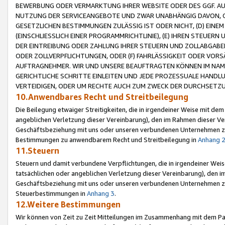
BEWERBUNG ODER VERMARKTUNG IHRER WEBSITE ODER DES GGF. AUF 
NUTZUNG DER SERVICEANGEBOTE UND ZWAR UNABHÄNGIG DAVON, O
GESETZLICHEN BESTIMMUNGEN ZULÄSSIG IST ODER NICHT, (D) EINE
(EINSCHLIESSLICH EINER PROGRAMMRICHTLINIE), (E) IHREN STEUER
DER EINTREIBUNG ODER ZAHLUNG IHRER STEUERN UND ZOLLABGAB
ODER ZOLLVERPFLICHTUNGEN, ODER (F) FAHRLÄSSIGKEIT ODER VORS
AUFTRAGNEHMER. WIR UND UNSERE BEAUFTRAGTEN KÖNNEN IM NAME
GERICHTLICHE SCHRITTE EINLEITEN UND JEDE PROZESSUALE HAND
VERTEIDIGEN, ODER UM RECHTE AUCH ZUM ZWECK DER DURCHSETZU
10.Anwendbares Recht und Streitbeilegung
Die Beilegung etwaiger Streitigkeiten, die in irgendeiner Weise mit de
angeblichen Verletzung dieser Vereinbarung), den im Rahmen dieser Ve
Geschäftsbeziehung mit uns oder unseren verbundenen Unternehmen zu
Bestimmungen zu anwendbarem Recht und Streitbeilegung in
Anhang 
11.Steuern
Steuern und damit verbundene Verpflichtungen, die in irgendeiner Wei
tatsächlichen oder angeblichen Verletzung dieser Vereinbarung), den 
Geschäftsbeziehung mit uns oder unseren verbundenen Unternehmen z
Steuerbestimmungen in
Anhang 3
.
12.Weitere Bestimmungen
Wir können von Zeit zu Zeit Mitteilungen im Zusammenhang mit dem Par