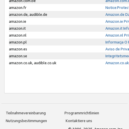
amazon.com.be
amazon.com.b
amazon.fr
Notice:Protec
amazon.de, audible.de
Amazon.de Da
amazon.ie
Amazon.ie Pri
amazon.it
Amazon.it Inf
amazon.nl
Amazon.nl Pri
amazon.pl
Informacja O
amazon.es
Aviso de Priv
amazon.se
Integritetsm
amazon.co.uk, audible.co.uk
Amazon.co.uk 
Teilnahmevereinbarung
Programmrichtlinien
Nutzungsbestimmungen
Kontaktiere uns