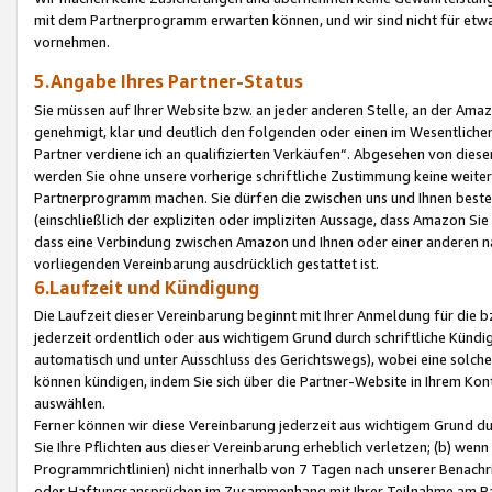
mit dem Partnerprogramm erwarten können, und wir sind nicht für etwa
vornehmen.
5.Angabe Ihres Partner-Status
Sie müssen auf Ihrer Website bzw. an jeder anderen Stelle, an der Am
genehmigt, klar und deutlich den folgenden oder einen im Wesentlichen
Partner verdiene ich an qualifizierten Verkäufen“. Abgesehen von die
werden Sie ohne unsere vorherige schriftliche Zustimmung keine weite
Partnerprogramm machen. Sie dürfen die zwischen uns und Ihnen best
(einschließlich der expliziten oder impliziten Aussage, dass Amazon Si
dass eine Verbindung zwischen Amazon und Ihnen oder einer anderen natü
vorliegenden Vereinbarung ausdrücklich gestattet ist.
6.Laufzeit und Kündigung
Die Laufzeit dieser Vereinbarung beginnt mit Ihrer Anmeldung für die 
jederzeit ordentlich oder aus wichtigem Grund durch schriftliche Kündi
automatisch und unter Ausschluss des Gerichtswegs), wobei eine solch
können kündigen, indem Sie sich über die Partner-Website in Ihrem Ko
auswählen.
Ferner können wir diese Vereinbarung jederzeit aus wichtigem Grund dur
Sie Ihre Pflichten aus dieser Vereinbarung erheblich verletzen; (b) wen
Programmrichtlinien) nicht innerhalb von 7 Tagen nach unserer Benachr
oder Haftungsansprüchen im Zusammenhang mit Ihrer Teilnahme am Pa