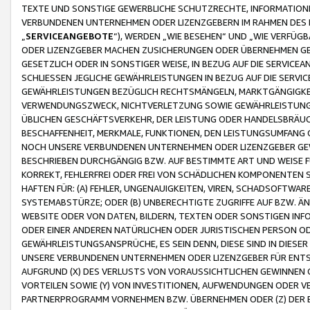
TEXTE UND SONSTIGE GEWERBLICHE SCHUTZRECHTE, INFORMATIONE
VERBUNDENEN UNTERNEHMEN ODER LIZENZGEBERN IM RAHMEN DES
„
SERVICEANGEBOTE
“), WERDEN „WIE BESEHEN“ UND „WIE VERFÜ
ODER LIZENZGEBER MACHEN ZUSICHERUNGEN ODER ÜBERNEHMEN GEW
GESETZLICH ODER IN SONSTIGER WEISE, IN BEZUG AUF DIE SERVI
SCHLIESSEN JEGLICHE GEWÄHRLEISTUNGEN IN BEZUG AUF DIE SERVI
GEWÄHRLEISTUNGEN BEZÜGLICH RECHTSMÄNGELN, MARKTGÄNGIGKEIT
VERWENDUNGSZWECK, NICHTVERLETZUNG SOWIE GEWÄHRLEISTUNGEN 
ÜBLICHEN GESCHÄFTSVERKEHR, DER LEISTUNG ODER HANDELSBRÄUCH
BESCHAFFENHEIT, MERKMALE, FUNKTIONEN, DEN LEISTUNGSUMFANG 
NOCH UNSERE VERBUNDENEN UNTERNEHMEN ODER LIZENZGEBER GEWÄ
BESCHRIEBEN DURCHGÄNGIG BZW. AUF BESTIMMTE ART UND WEISE
KORREKT, FEHLERFREI ODER FREI VON SCHÄDLICHEN KOMPONENTEN
HAFTEN FÜR: (A) FEHLER, UNGENAUIGKEITEN, VIREN, SCHADSOFTW
SYSTEMABSTÜRZE; ODER (B) UNBERECHTIGTE ZUGRIFFE AUF BZW. 
WEBSITE ODER VON DATEN, BILDERN, TEXTEN ODER SONSTIGEN INF
ODER EINER ANDEREN NATÜRLICHEN ODER JURISTISCHEN PERSON OD
GEWÄHRLEISTUNGSANSPRÜCHE, ES SEIN DENN, DIESE SIND IN DIES
UNSERE VERBUNDENEN UNTERNEHMEN ODER LIZENZGEBER FÜR EN
AUFGRUND (X) DES VERLUSTS VON VORAUSSICHTLICHEN GEWINNEN
VORTEILEN SOWIE (Y) VON INVESTITIONEN, AUFWENDUNGEN ODER VE
PARTNERPROGRAMM VORNEHMEN BZW. ÜBERNEHMEN ODER (Z) DER 