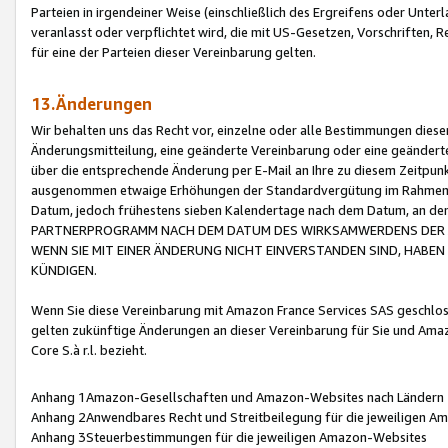
Parteien in irgendeiner Weise (einschließlich des Ergreifens oder Unt
veranlasst oder verpflichtet wird, die mit US-Gesetzen, Vorschriften,
für eine der Parteien dieser Vereinbarung gelten.
13.Änderungen
Wir behalten uns das Recht vor, einzelne oder alle Bestimmungen diese
Änderungsmitteilung, eine geänderte Vereinbarung oder eine geänderte 
über die entsprechende Änderung per E-Mail an Ihre zu diesem Zeitpun
ausgenommen etwaige Erhöhungen der Standardvergütung im Rahmen
Datum, jedoch frühestens sieben Kalendertage nach dem Datum, an de
PARTNERPROGRAMM NACH DEM DATUM DES WIRKSAMWERDENS DER Ä
WENN SIE MIT EINER ÄNDERUNG NICHT EINVERSTANDEN SIND, HABEN S
KÜNDIGEN.
Wenn Sie diese Vereinbarung mit Amazon France Services SAS geschlo
gelten zukünftige Änderungen an dieser Vereinbarung für Sie und Ama
Core S.à r.l. bezieht.
Anhang 1Amazon-Gesellschaften und Amazon-Websites nach Ländern
Anhang 2Anwendbares Recht und Streitbeilegung für die jeweiligen 
Anhang 3Steuerbestimmungen für die jeweiligen Amazon-Websites