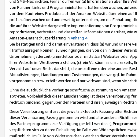
und SMS-Nachrichten. Ferner dürfen wir (a) Informationen über Ihre We
von Partner-Links und Programminhalten erhalten überwachen, aufzei
vor dem Kauf eines Produkts auf der Amazon-Website über einen auf Ih
prüfen, überwachen und anderweitig untersuchen, um die Einhaltung dies
die auf Ihrer Website dargestellte Implementierung von Programminhalt
reproduzieren, verbreiten und darstellen. Informationen darüber, wie w
Amazon-Datenschutzerklärung in
Anhang 4
.
Sie bestätigen und sind damit einverstanden, dass (a) wir und unsere 
(Traffic) anregen können, zu Bedingungen, die von den in dieser Vere
Unternehmen jederzeit (unmittelbar oder mittelbar) Websites oder Appl
Ihrer Website im Wettbewerb stehen, (c) ein Versäumnis unsererseits, I
Verzicht auf unser Recht darstellt, die betroffene oder eine andere B
Aktualisierungen, Handlungen und Zustimmungen, die wir ggf. im Rahme
vorgenommen bzw. erteilt werden und nur wirksam sind, wenn sie schri
Ohne die ausdrückliche vorherige schriftliche Zustimmung von Amazon
abtreten. Vorbehaltlich dieser Einschränkung ist diese Vereinbarung f
rechtlich bindend, gegenüber den Parteien und ihren jeweiligen Rech
Diese Vereinbarung umfasst die jeweils aktuellste Fassung aller Richtli
dieser Vereinbarung Bezug genommen wird und alle anderen Richtlinie
des Partnerprogramms zur Verfügung gestellt werden („
Programmric
verpflichten sich zu deren Einhaltung. Im Falle von Widersprüchen zwi
maßgeblich. Im Falle von Widersprüchen zwischen dieser Vereinbarun