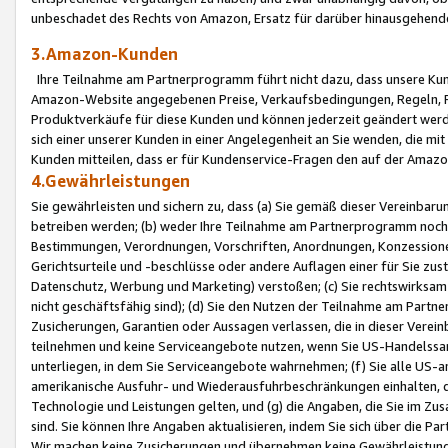
unbeschadet des Rechts von Amazon, Ersatz für darüber hinausgehen
3.Amazon-Kunden
Ihre Teilnahme am Partnerprogramm führt nicht dazu, dass unsere Kun
Amazon-Website angegebenen Preise, Verkaufsbedingungen, Regeln, Ri
Produktverkäufe für diese Kunden und können jederzeit geändert werde
sich einer unserer Kunden in einer Angelegenheit an Sie wenden, die 
Kunden mitteilen, dass er für Kundenservice-Fragen den auf der Ama
4.Gewährleistungen
Sie gewährleisten und sichern zu, dass (a) Sie gemäß dieser Vereinba
betreiben werden; (b) weder Ihre Teilnahme am Partnerprogramm noch d
Bestimmungen, Verordnungen, Vorschriften, Anordnungen, Konzessionen,
Gerichtsurteile und -beschlüsse oder andere Auflagen einer für Sie zu
Datenschutz, Werbung und Marketing) verstoßen; (c) Sie rechtswirksam 
nicht geschäftsfähig sind); (d) Sie den Nutzen der Teilnahme am Partne
Zusicherungen, Garantien oder Aussagen verlassen, die in dieser Verein
teilnehmen und keine Serviceangebote nutzen, wenn Sie US-Handelssa
unterliegen, in dem Sie Serviceangebote wahrnehmen; (f) Sie alle US
amerikanische Ausfuhr- und Wiederausfuhrbeschränkungen einhalten, 
Technologie und Leistungen gelten, und (g) die Angaben, die Sie im 
sind. Sie können Ihre Angaben aktualisieren, indem Sie sich über die 
Wir machen keine Zusicherungen und übernehmen keine Gewährleistun