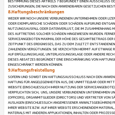
BESTIMMUNG DIESES ARTIKELS 7 BEGRÜNDET EINEN AUSSCHLUSS 
ZUSICHERUNGEN, DIE NACH DEN ANWENDBAREN GESETZLICHEN BE
8.Haftungsbeschränkungen
WEDER WIR NOCH UNSERE VERBUNDENEN UNTERNEHMEN ODER LIZEN
ODER EXEMPLARISCHE SCHÄDEN ODER SCHÄDEN AUFGRUND ENTGANG
NUTZUNGSAUSFALL ODER DATENVERLUST, DIE IM ZUSAMMENHANG MI
DES AUFTRETENS SOLCHER SCHÄDEN HINGEWIESEN WURDEN. FERN
SERVICEANGEBOTEN MAXIMAL DER HÖHE DES GESAMTBETRAGS DER 
ZEITPUNKT DES EREIGNISSES, DAS ZU DEM ZULETZT ENTSTANDENE
ZAHLENDEN VERGÜTUNGEN. SIE VERZICHTEN HIERMIT AUF ETWAIGE 
AUF ERFÜLLUNGSKLAGE, UNTERLASSUNGSKLAGE ODER ANDERE RECHT
DIESES ABSATZES BEGRÜNDET EINE EINSCHRÄNKUNG VON HAFTUNG
EINGESCHRÄNKT WERDEN KÖNNEN.
9.Haftungsfreistellung
SOFERN UND SOWEIT EIN HAFTUNGSAUSSCHLUSS NACH DEN ANWENDB
HAFTUNG FÜR ANGELEGENHEITEN AUS, DIE UNMITTELBAR ODER MITT
WEBSITE (EINSCHLIESSLICH IHRER NUTZUNG DER SERVICEANGEBOTE)
VERPFLICHTEN SICH, UNS, UNSERE VERBUNDENEN UNTERNEHMEN UN
(OFFICERS), ORGANMITGLIEDER (DIRECTORS) UND VERTRETER VON 
AUSLAGEN (EINSCHLIESSLICH ANGEMESSENER ANWALTSGEBÜHREN) FR
IHRER WEBSITE BZW. AUF IHRER WEBSITE ERSCHEINENDEM MATERIAL
MATERIALS MIT ANDEREN APPLIKATIONEN, INHALTEN ODER PROZESSE