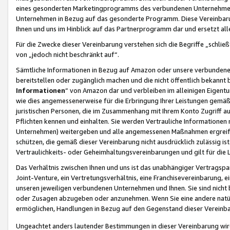
eines gesonderten Marketingprogramms des verbundenen Unternehmens
Unternehmen in Bezug auf das gesonderte Programm. Diese Vereinbarung
Ihnen und uns im Hinblick auf das Partnerprogramm dar und ersetzt al
Für die Zwecke dieser Vereinbarung verstehen sich die Begriffe „schließ
von „jedoch nicht beschränkt auf“.
Sämtliche Informationen in Bezug auf Amazon oder unsere verbunde
bereitstellen oder zugänglich machen und die nicht öffentlich bekannt bz
Informationen
“ von Amazon dar und verbleiben im alleinigen Eigent
wie dies angemessenerweise für die Erbringung Ihrer Leistungen gemäß d
juristischen Personen, die im Zusammenhang mit Ihrem Konto Zugriff au
Pflichten kennen und einhalten. Sie werden Vertrauliche Informationen 
Unternehmen) weitergeben und alle angemessenen Maßnahmen ergreifen
schützen, die gemäß dieser Vereinbarung nicht ausdrücklich zulässig is
Vertraulichkeits- oder Geheimhaltungsvereinbarungen und gilt für die
Das Verhältnis zwischen Ihnen und uns ist das unabhängiger Vertragspa
Joint-Venture, ein Vertretungsverhältnis, eine Franchisevereinbarung, 
unseren jeweiligen verbundenen Unternehmen und Ihnen. Sie sind ni
oder Zusagen abzugeben oder anzunehmen. Wenn Sie eine andere natürli
ermöglichen, Handlungen in Bezug auf den Gegenstand dieser Vereinbar
Ungeachtet anders lautender Bestimmungen in dieser Vereinbarung wird