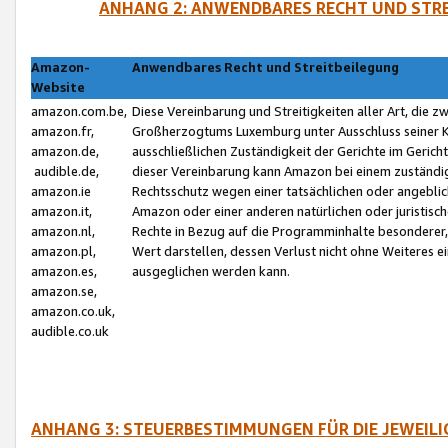
ANHANG 2: ANWENDBARES RECHT UND STRE
Amazon-
Anwendbares Recht und Streitbeilegung
Website
amazon.com.be,
Diese Vereinbarung und Streitigkeiten aller Art, die 
amazon.fr,
Großherzogtums Luxemburg unter Ausschluss seiner Kol
amazon.de,
ausschließlichen Zuständigkeit der Gerichte im Geri
audible.de,
dieser Vereinbarung kann Amazon bei einem zuständig
amazon.ie
Rechtsschutz wegen einer tatsächlichen oder angebli
amazon.it,
Amazon oder einer anderen natürlichen oder juristisc
amazon.nl,
Rechte in Bezug auf die Programminhalte besonderer,
amazon.pl,
Wert darstellen, dessen Verlust nicht ohne Weiteres e
amazon.es,
ausgeglichen werden kann.
amazon.se,
amazon.co.uk,
audible.co.uk
ANHANG 3: STEUERBESTIMMUNGEN FÜR DIE JEWEIL