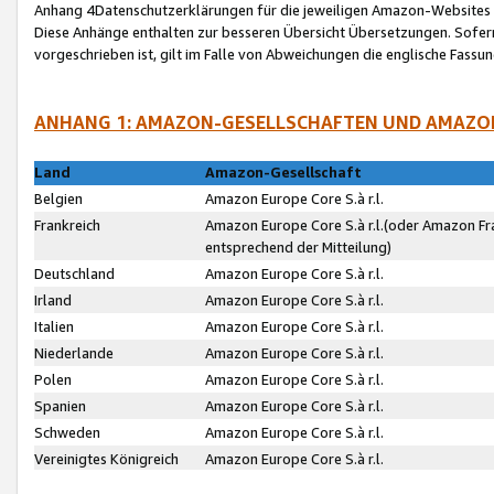
Anhang 4Datenschutzerklärungen für die jeweiligen Amazon-Websites
Diese Anhänge enthalten zur besseren Übersicht Übersetzungen. Sofe
vorgeschrieben ist, gilt im Falle von Abweichungen die englische Fass
ANHANG 1: AMAZON-GESELLSCHAFTEN UND AMAZO
Land
Amazon-Gesellschaft
Belgien
Amazon Europe Core S.à r.l.
Frankreich
Amazon Europe Core S.à r.l.(oder Amazon Fr
entsprechend der Mitteilung)
Deutschland
Amazon Europe Core S.à r.l.
Irland
Amazon Europe Core S.à r.l.
Italien
Amazon Europe Core S.à r.l.
Niederlande
Amazon Europe Core S.à r.l.
Polen
Amazon Europe Core S.à r.l.
Spanien
Amazon Europe Core S.à r.l.
Schweden
Amazon Europe Core S.à r.l.
Vereinigtes Königreich
Amazon Europe Core S.à r.l.