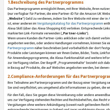
1.Beschreibung des Partnerprogramms
Das Partnerprogramm ermöglicht Ihnen, mit Ihrer Website, Ihren nutzer
(nur verfügbar für Partner, die eine Partner-ID für die Amazon UK We
„
Website
“) Geld zu verdienen, indem Sie Ihre Website mit einer der in
ist, einer anderen im
Vergütungskatalog für das Partnerprogramm
enth
Alexa Skill (über das Alexa Shopping Kit) verlinken. Entsprechende Lin
markierten Link-Formate verwenden („
Partner-Links
“).
Wenn unsere Kunden die Partner-Links anklicken oder sich damit verbi
angeboten werden, oder andere Handlungen vornehmen, können Sie eine
Partnerprogramm
näher beschrieben (und vorbehaltlich der dort festg
Produkte oder Leistungen können wir Ihnen Daten, Bilder, Texte, Linkfo
für Anwendungsprogramme, die Alexa-Funktionalität und weitere Inf
zur Verfügung stellen. Der Begriff „Programminhalte“ bezieht sich dabe
in Bezug auf Produkte, die auf Websites angeboten werden, bei denen 
2.Compliance-Anforderungen für das Partnerprog
Ihre Teilnahme am Partnerprogramm und der Bezug einer Vergütung setz
Sie sind verpflichtet, uns umgehend alle Informationen zu geben, die w
Für den Fall, dass Sie gegen diese Vereinbarung oder andere anwendba
uns zur Verfügung stehenden Rechten und Rechtsbehelfen, das Recht vo
Vergütungen ohne weitere Ankündigung (soweit nach geltendem Recht z
entsprechende Vergütungen zu haben) und zwar unabhängig davon, ob 