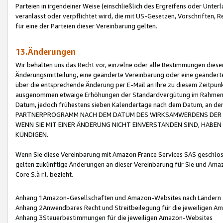
Parteien in irgendeiner Weise (einschließlich des Ergreifens oder Unt
veranlasst oder verpflichtet wird, die mit US-Gesetzen, Vorschriften,
für eine der Parteien dieser Vereinbarung gelten.
13.Änderungen
Wir behalten uns das Recht vor, einzelne oder alle Bestimmungen diese
Änderungsmitteilung, eine geänderte Vereinbarung oder eine geänderte 
über die entsprechende Änderung per E-Mail an Ihre zu diesem Zeitpun
ausgenommen etwaige Erhöhungen der Standardvergütung im Rahmen
Datum, jedoch frühestens sieben Kalendertage nach dem Datum, an de
PARTNERPROGRAMM NACH DEM DATUM DES WIRKSAMWERDENS DER Ä
WENN SIE MIT EINER ÄNDERUNG NICHT EINVERSTANDEN SIND, HABEN S
KÜNDIGEN.
Wenn Sie diese Vereinbarung mit Amazon France Services SAS geschlo
gelten zukünftige Änderungen an dieser Vereinbarung für Sie und Ama
Core S.à r.l. bezieht.
Anhang 1Amazon-Gesellschaften und Amazon-Websites nach Ländern
Anhang 2Anwendbares Recht und Streitbeilegung für die jeweiligen 
Anhang 3Steuerbestimmungen für die jeweiligen Amazon-Websites