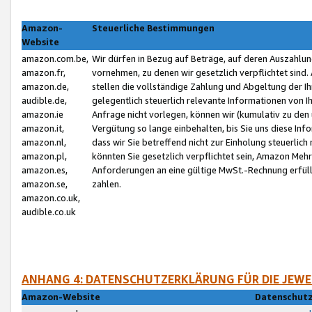
Amazon-
Steuerliche Bestimmungen
Website
amazon.com.be,
Wir dürfen in Bezug auf Beträge, auf deren Auszahlun
amazon.fr,
vornehmen, zu denen wir gesetzlich verpflichtet sind
amazon.de,
stellen die vollständige Zahlung und Abgeltung der 
audible.de,
gelegentlich steuerlich relevante Informationen von I
amazon.ie
Anfrage nicht vorlegen, können wir (kumulativ zu de
amazon.it,
Vergütung so lange einbehalten, bis Sie uns diese Inf
amazon.nl,
dass wir Sie betreffend nicht zur Einholung steuerlich 
amazon.pl,
könnten Sie gesetzlich verpflichtet sein, Amazon Meh
amazon.es,
Anforderungen an eine gültige MwSt.-Rechnung erfüllt
amazon.se,
zahlen.
amazon.co.uk,
audible.co.uk
ANHANG 4: DATENSCHUTZERKLÄRUNG FÜR DIE JEWE
Amazon-Website
Datenschutz