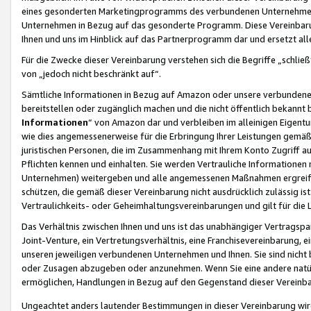
eines gesonderten Marketingprogramms des verbundenen Unternehmens
Unternehmen in Bezug auf das gesonderte Programm. Diese Vereinbarung
Ihnen und uns im Hinblick auf das Partnerprogramm dar und ersetzt al
Für die Zwecke dieser Vereinbarung verstehen sich die Begriffe „schließ
von „jedoch nicht beschränkt auf“.
Sämtliche Informationen in Bezug auf Amazon oder unsere verbunde
bereitstellen oder zugänglich machen und die nicht öffentlich bekannt bz
Informationen
“ von Amazon dar und verbleiben im alleinigen Eigent
wie dies angemessenerweise für die Erbringung Ihrer Leistungen gemäß d
juristischen Personen, die im Zusammenhang mit Ihrem Konto Zugriff au
Pflichten kennen und einhalten. Sie werden Vertrauliche Informationen 
Unternehmen) weitergeben und alle angemessenen Maßnahmen ergreifen
schützen, die gemäß dieser Vereinbarung nicht ausdrücklich zulässig is
Vertraulichkeits- oder Geheimhaltungsvereinbarungen und gilt für die
Das Verhältnis zwischen Ihnen und uns ist das unabhängiger Vertragspa
Joint-Venture, ein Vertretungsverhältnis, eine Franchisevereinbarung, 
unseren jeweiligen verbundenen Unternehmen und Ihnen. Sie sind ni
oder Zusagen abzugeben oder anzunehmen. Wenn Sie eine andere natürli
ermöglichen, Handlungen in Bezug auf den Gegenstand dieser Vereinbar
Ungeachtet anders lautender Bestimmungen in dieser Vereinbarung wird