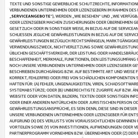
TEXTE UND SONSTIGE GEWERBLICHE SCHUTZRECHTE, INFORMATIONE
VERBUNDENEN UNTERNEHMEN ODER LIZENZGEBERN IM RAHMEN DES
„
SERVICEANGEBOTE
“), WERDEN „WIE BESEHEN“ UND „WIE VERFÜ
ODER LIZENZGEBER MACHEN ZUSICHERUNGEN ODER ÜBERNEHMEN GEW
GESETZLICH ODER IN SONSTIGER WEISE, IN BEZUG AUF DIE SERVI
SCHLIESSEN JEGLICHE GEWÄHRLEISTUNGEN IN BEZUG AUF DIE SERVI
GEWÄHRLEISTUNGEN BEZÜGLICH RECHTSMÄNGELN, MARKTGÄNGIGKEIT
VERWENDUNGSZWECK, NICHTVERLETZUNG SOWIE GEWÄHRLEISTUNGEN 
ÜBLICHEN GESCHÄFTSVERKEHR, DER LEISTUNG ODER HANDELSBRÄUCH
BESCHAFFENHEIT, MERKMALE, FUNKTIONEN, DEN LEISTUNGSUMFANG 
NOCH UNSERE VERBUNDENEN UNTERNEHMEN ODER LIZENZGEBER GEWÄ
BESCHRIEBEN DURCHGÄNGIG BZW. AUF BESTIMMTE ART UND WEISE
KORREKT, FEHLERFREI ODER FREI VON SCHÄDLICHEN KOMPONENTEN
HAFTEN FÜR: (A) FEHLER, UNGENAUIGKEITEN, VIREN, SCHADSOFTW
SYSTEMABSTÜRZE; ODER (B) UNBERECHTIGTE ZUGRIFFE AUF BZW. 
WEBSITE ODER VON DATEN, BILDERN, TEXTEN ODER SONSTIGEN INF
ODER EINER ANDEREN NATÜRLICHEN ODER JURISTISCHEN PERSON OD
GEWÄHRLEISTUNGSANSPRÜCHE, ES SEIN DENN, DIESE SIND IN DIES
UNSERE VERBUNDENEN UNTERNEHMEN ODER LIZENZGEBER FÜR EN
AUFGRUND (X) DES VERLUSTS VON VORAUSSICHTLICHEN GEWINNEN
VORTEILEN SOWIE (Y) VON INVESTITIONEN, AUFWENDUNGEN ODER VE
PARTNERPROGRAMM VORNEHMEN BZW. ÜBERNEHMEN ODER (Z) DER 