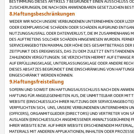
BESTIMMUNG DIESES ARTIKELS 7 BEGRÜNDET EINEN AUSSCHLUSS 
ZUSICHERUNGEN, DIE NACH DEN ANWENDBAREN GESETZLICHEN BE
8.Haftungsbeschränkungen
WEDER WIR NOCH UNSERE VERBUNDENEN UNTERNEHMEN ODER LIZEN
ODER EXEMPLARISCHE SCHÄDEN ODER SCHÄDEN AUFGRUND ENTGANG
NUTZUNGSAUSFALL ODER DATENVERLUST, DIE IM ZUSAMMENHANG MI
DES AUFTRETENS SOLCHER SCHÄDEN HINGEWIESEN WURDEN. FERN
SERVICEANGEBOTEN MAXIMAL DER HÖHE DES GESAMTBETRAGS DER 
ZEITPUNKT DES EREIGNISSES, DAS ZU DEM ZULETZT ENTSTANDENE
ZAHLENDEN VERGÜTUNGEN. SIE VERZICHTEN HIERMIT AUF ETWAIGE 
AUF ERFÜLLUNGSKLAGE, UNTERLASSUNGSKLAGE ODER ANDERE RECHT
DIESES ABSATZES BEGRÜNDET EINE EINSCHRÄNKUNG VON HAFTUNG
EINGESCHRÄNKT WERDEN KÖNNEN.
9.Haftungsfreistellung
SOFERN UND SOWEIT EIN HAFTUNGSAUSSCHLUSS NACH DEN ANWENDB
HAFTUNG FÜR ANGELEGENHEITEN AUS, DIE UNMITTELBAR ODER MITT
WEBSITE (EINSCHLIESSLICH IHRER NUTZUNG DER SERVICEANGEBOTE)
VERPFLICHTEN SICH, UNS, UNSERE VERBUNDENEN UNTERNEHMEN UN
(OFFICERS), ORGANMITGLIEDER (DIRECTORS) UND VERTRETER VON 
AUSLAGEN (EINSCHLIESSLICH ANGEMESSENER ANWALTSGEBÜHREN) FR
IHRER WEBSITE BZW. AUF IHRER WEBSITE ERSCHEINENDEM MATERIAL
MATERIALS MIT ANDEREN APPLIKATIONEN, INHALTEN ODER PROZESSE