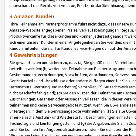
unbeschadet des Rechts von Amazon, Ersatz für darüber hinausgehen
3.Amazon-Kunden
Ihre Teilnahme am Partnerprogramm führt nicht dazu, dass unsere Kun
Amazon-Website angegebenen Preise, Verkaufsbedingungen, Regeln, Ri
Produktverkäufe für diese Kunden und können jederzeit geändert werde
sich einer unserer Kunden in einer Angelegenheit an Sie wenden, die 
Kunden mitteilen, dass er für Kundenservice-Fragen den auf der Ama
4.Gewährleistungen
Sie gewährleisten und sichern zu, dass (a) Sie gemäß dieser Vereinba
betreiben werden; (b) weder Ihre Teilnahme am Partnerprogramm noch d
Bestimmungen, Verordnungen, Vorschriften, Anordnungen, Konzessionen,
Gerichtsurteile und -beschlüsse oder andere Auflagen einer für Sie zu
Datenschutz, Werbung und Marketing) verstoßen; (c) Sie rechtswirksam 
nicht geschäftsfähig sind); (d) Sie den Nutzen der Teilnahme am Partne
Zusicherungen, Garantien oder Aussagen verlassen, die in dieser Verein
teilnehmen und keine Serviceangebote nutzen, wenn Sie US-Handelssa
unterliegen, in dem Sie Serviceangebote wahrnehmen; (f) Sie alle US
amerikanische Ausfuhr- und Wiederausfuhrbeschränkungen einhalten, 
Technologie und Leistungen gelten, und (g) die Angaben, die Sie im 
sind. Sie können Ihre Angaben aktualisieren, indem Sie sich über die 
Wir machen keine Zusicherungen und übernehmen keine Gewährleistun