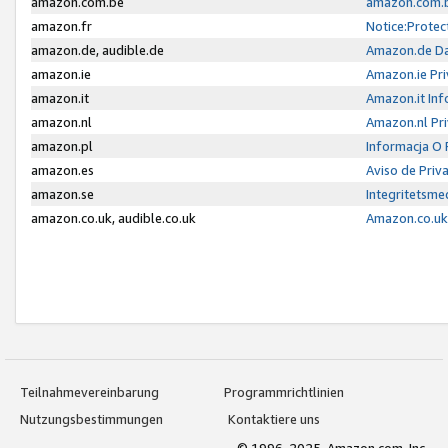
amazon.com.be
amazon.com.b
amazon.fr
Notice:Protec
amazon.de, audible.de
Amazon.de Da
amazon.ie
Amazon.ie Pri
amazon.it
Amazon.it Inf
amazon.nl
Amazon.nl Pri
amazon.pl
Informacja O
amazon.es
Aviso de Priv
amazon.se
Integritetsm
amazon.co.uk, audible.co.uk
Amazon.co.uk 
Teilnahmevereinbarung
Programmrichtlinien
Nutzungsbestimmungen
Kontaktiere uns