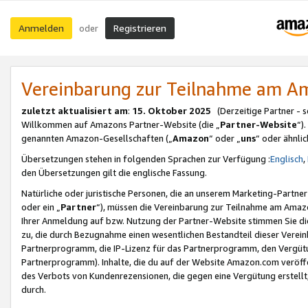
Anmelden
Registrieren
oder
Vereinbarung zur Teilnahme am 
zuletzt aktualisiert am
:
15. Oktober 2025
(Derzeitige Partner - 
Willkommen auf Amazons Partner-Website (die „
Partner-Website
“)
genannten Amazon-Gesellschaften („
Amazon
“ oder „
uns
“ oder ähnli
Übersetzungen stehen in folgenden Sprachen zur Verfügung :
Englisch
,
den Übersetzungen gilt die englische Fassung.
Natürliche oder juristische Personen, die an unserem Marketing-Partn
oder ein „
Partner
“), müssen die Vereinbarung zur Teilnahme am Ama
Ihrer Anmeldung auf bzw. Nutzung der Partner-Website stimmen Sie die
zu, die durch Bezugnahme einen wesentlichen Bestandteil dieser Verei
Partnerprogramm, die IP-Lizenz für das Partnerprogramm, den Vergütu
Partnerprogramm). Inhalte, die du auf der Website Amazon.com veröffe
des Verbots von Kundenrezensionen, die gegen eine Vergütung erstellt, 
durch.