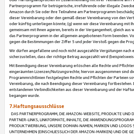
Partnerprogramm für betrügerische, irreführende oder illegale Zwecke
Amazon durch Sie oder Ihre Teilnahme am Partnerprogramm beschädig
dieser Vereinbarung oder den gemäß dieser Vereinbarung von den Vertr
oder künftig unterliegen könnte; (g) wenn wir diese Vereinbarung mit I
gemeinsam mit Ihnen agieren, bereits in der Vergangenheit, gleich aus
das Partnerprogramm in der allgemein angebotenen Form beenden. Vors
gegen die Bestimmungen der Ziffer 5 und jeder Verstoß gegen die Prog
Wir dürfen angefallene und noch nicht ausgezahlte Vergütungen nach 
sicherzustellen, dass der richtige Betrag ausgezahlt wird (beispielsw
Mit Beendigung dieser Vereinbarung erlöschen alle Rechte und Pflichte
eingeräumten Lizenzen/Nutzungsrechte; hiervon ausgenommen sind die in 
Programmrichtlinien festgelegten Rechte und Pflichten der Parteien sow
Vereinbarung, die nach Beendigung dieser Vereinbarung fortbestehen. D
entstandenen Verbindlichkeiten aus dieser Vereinbarung und der Haft
begangen wurde.
7.Haftungsausschlüsse
DAS PARTNERPROGRAMM, DIE AMAZON-WEBSITE, PRODUKTE UND DI
PARTNER-LINKS, LINKFORMATE, INHALTE, DIE ANWENDUNGSPROGR
PRODUKTWERBUNG, UNSERE DOMAIN-NAMEN, MARKEN UND LOGOS S
UNTERNEHMEN (EINSCHLIESSLICH DER AMAZON-MARKEN) UND DIE GE