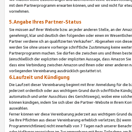
mit dem Partnerprogramm erwarten können, und wir sind nicht für etwa
vornehmen.
5.Angabe Ihres Partner-Status
Sie müssen auf Ihrer Website bzw. an jeder anderen Stelle, an der Am
genehmigt, klar und deutlich den folgenden oder einen im Wesentlichen
Partner verdiene ich an qualifizierten Verkäufen“. Abgesehen von die
werden Sie ohne unsere vorherige schriftliche Zustimmung keine weite
Partnerprogramm machen. Sie dürfen die zwischen uns und Ihnen best
(einschließlich der expliziten oder impliziten Aussage, dass Amazon Si
dass eine Verbindung zwischen Amazon und Ihnen oder einer anderen natü
vorliegenden Vereinbarung ausdrücklich gestattet ist.
6.Laufzeit und Kündigung
Die Laufzeit dieser Vereinbarung beginnt mit Ihrer Anmeldung für die 
jederzeit ordentlich oder aus wichtigem Grund durch schriftliche Kündi
automatisch und unter Ausschluss des Gerichtswegs), wobei eine solch
können kündigen, indem Sie sich über die Partner-Website in Ihrem Ko
auswählen.
Ferner können wir diese Vereinbarung jederzeit aus wichtigem Grund dur
Sie Ihre Pflichten aus dieser Vereinbarung erheblich verletzen; (b) wen
Programmrichtlinien) nicht innerhalb von 7 Tagen nach unserer Benachr
oder Haftungsansprüchen im Zusammenhang mit Ihrer Teilnahme am Pa