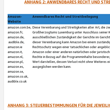
ANHANG 2: ANWENDBARES RECHT UND STRE
Amazon-
Anwendbares Recht und Streitbeilegung
Website
amazon.com.be,
Diese Vereinbarung und Streitigkeiten aller Art, die 
amazon.fr,
Großherzogtums Luxemburg unter Ausschluss seiner Kol
amazon.de,
ausschließlichen Zuständigkeit der Gerichte im Geri
audible.de,
dieser Vereinbarung kann Amazon bei einem zuständig
amazon.ie
Rechtsschutz wegen einer tatsächlichen oder angebli
amazon.it,
Amazon oder einer anderen natürlichen oder juristisc
amazon.nl,
Rechte in Bezug auf die Programminhalte besonderer,
amazon.pl,
Wert darstellen, dessen Verlust nicht ohne Weiteres e
amazon.es,
ausgeglichen werden kann.
amazon.se,
amazon.co.uk,
audible.co.uk
ANHANG 3: STEUERBESTIMMUNGEN FÜR DIE JEWEIL