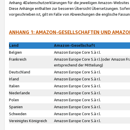
Anhang 4Datenschutzerklärungen für die jeweiligen Amazon-Websites
Diese Anhänge enthalten zur besseren Übersicht Übersetzungen. Sofe
vorgeschrieben ist, gilt im Falle von Abweichungen die englische Fass
ANHANG 1: AMAZON-GESELLSCHAFTEN UND AMAZO
Land
Amazon-Gesellschaft
Belgien
Amazon Europe Core S.à r.l.
Frankreich
Amazon Europe Core S.à r.l.(oder Amazon Fr
entsprechend der Mitteilung)
Deutschland
Amazon Europe Core S.à r.l.
Irland
Amazon Europe Core S.à r.l.
Italien
Amazon Europe Core S.à r.l.
Niederlande
Amazon Europe Core S.à r.l.
Polen
Amazon Europe Core S.à r.l.
Spanien
Amazon Europe Core S.à r.l.
Schweden
Amazon Europe Core S.à r.l.
Vereinigtes Königreich
Amazon Europe Core S.à r.l.