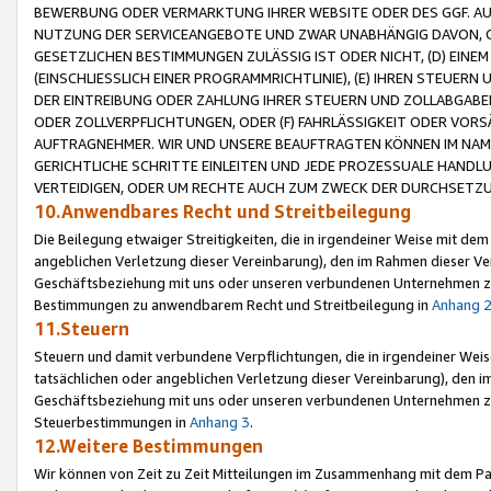
BEWERBUNG ODER VERMARKTUNG IHRER WEBSITE ODER DES GGF. AUF 
NUTZUNG DER SERVICEANGEBOTE UND ZWAR UNABHÄNGIG DAVON, O
GESETZLICHEN BESTIMMUNGEN ZULÄSSIG IST ODER NICHT, (D) EINE
(EINSCHLIESSLICH EINER PROGRAMMRICHTLINIE), (E) IHREN STEUER
DER EINTREIBUNG ODER ZAHLUNG IHRER STEUERN UND ZOLLABGAB
ODER ZOLLVERPFLICHTUNGEN, ODER (F) FAHRLÄSSIGKEIT ODER VORS
AUFTRAGNEHMER. WIR UND UNSERE BEAUFTRAGTEN KÖNNEN IM NAME
GERICHTLICHE SCHRITTE EINLEITEN UND JEDE PROZESSUALE HAND
VERTEIDIGEN, ODER UM RECHTE AUCH ZUM ZWECK DER DURCHSETZU
10.Anwendbares Recht und Streitbeilegung
Die Beilegung etwaiger Streitigkeiten, die in irgendeiner Weise mit de
angeblichen Verletzung dieser Vereinbarung), den im Rahmen dieser Ve
Geschäftsbeziehung mit uns oder unseren verbundenen Unternehmen zu
Bestimmungen zu anwendbarem Recht und Streitbeilegung in
Anhang 
11.Steuern
Steuern und damit verbundene Verpflichtungen, die in irgendeiner Wei
tatsächlichen oder angeblichen Verletzung dieser Vereinbarung), den 
Geschäftsbeziehung mit uns oder unseren verbundenen Unternehmen z
Steuerbestimmungen in
Anhang 3
.
12.Weitere Bestimmungen
Wir können von Zeit zu Zeit Mitteilungen im Zusammenhang mit dem Par