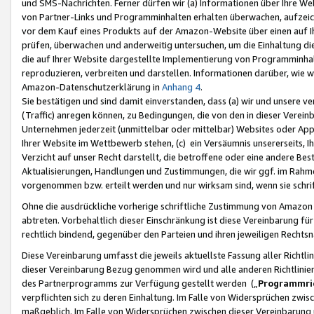
und SMS-Nachrichten. Ferner dürfen wir (a) Informationen über Ihre We
von Partner-Links und Programminhalten erhalten überwachen, aufzei
vor dem Kauf eines Produkts auf der Amazon-Website über einen auf Ih
prüfen, überwachen und anderweitig untersuchen, um die Einhaltung dies
die auf Ihrer Website dargestellte Implementierung von Programminhalt
reproduzieren, verbreiten und darstellen. Informationen darüber, wie w
Amazon-Datenschutzerklärung in
Anhang 4
.
Sie bestätigen und sind damit einverstanden, dass (a) wir und unsere 
(Traffic) anregen können, zu Bedingungen, die von den in dieser Vere
Unternehmen jederzeit (unmittelbar oder mittelbar) Websites oder Appl
Ihrer Website im Wettbewerb stehen, (c) ein Versäumnis unsererseits, I
Verzicht auf unser Recht darstellt, die betroffene oder eine andere B
Aktualisierungen, Handlungen und Zustimmungen, die wir ggf. im Rahme
vorgenommen bzw. erteilt werden und nur wirksam sind, wenn sie schri
Ohne die ausdrückliche vorherige schriftliche Zustimmung von Amazon
abtreten. Vorbehaltlich dieser Einschränkung ist diese Vereinbarung f
rechtlich bindend, gegenüber den Parteien und ihren jeweiligen Rech
Diese Vereinbarung umfasst die jeweils aktuellste Fassung aller Richtli
dieser Vereinbarung Bezug genommen wird und alle anderen Richtlinie
des Partnerprogramms zur Verfügung gestellt werden („
Programmric
verpflichten sich zu deren Einhaltung. Im Falle von Widersprüchen zwi
maßgeblich. Im Falle von Widersprüchen zwischen dieser Vereinbarun