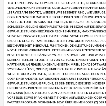
TEXTE UND SONSTIGE GEWERBLICHE SCHUTZRECHTE, INFORMATIONE
VERBUNDENEN UNTERNEHMEN ODER LIZENZGEBERN IM RAHMEN DES
„
SERVICEANGEBOTE
“), WERDEN „WIE BESEHEN“ UND „WIE VERFÜ
ODER LIZENZGEBER MACHEN ZUSICHERUNGEN ODER ÜBERNEHMEN GEW
GESETZLICH ODER IN SONSTIGER WEISE, IN BEZUG AUF DIE SERVI
SCHLIESSEN JEGLICHE GEWÄHRLEISTUNGEN IN BEZUG AUF DIE SERVI
GEWÄHRLEISTUNGEN BEZÜGLICH RECHTSMÄNGELN, MARKTGÄNGIGKEIT
VERWENDUNGSZWECK, NICHTVERLETZUNG SOWIE GEWÄHRLEISTUNGEN 
ÜBLICHEN GESCHÄFTSVERKEHR, DER LEISTUNG ODER HANDELSBRÄUCH
BESCHAFFENHEIT, MERKMALE, FUNKTIONEN, DEN LEISTUNGSUMFANG 
NOCH UNSERE VERBUNDENEN UNTERNEHMEN ODER LIZENZGEBER GEWÄ
BESCHRIEBEN DURCHGÄNGIG BZW. AUF BESTIMMTE ART UND WEISE
KORREKT, FEHLERFREI ODER FREI VON SCHÄDLICHEN KOMPONENTEN
HAFTEN FÜR: (A) FEHLER, UNGENAUIGKEITEN, VIREN, SCHADSOFTW
SYSTEMABSTÜRZE; ODER (B) UNBERECHTIGTE ZUGRIFFE AUF BZW. 
WEBSITE ODER VON DATEN, BILDERN, TEXTEN ODER SONSTIGEN INF
ODER EINER ANDEREN NATÜRLICHEN ODER JURISTISCHEN PERSON OD
GEWÄHRLEISTUNGSANSPRÜCHE, ES SEIN DENN, DIESE SIND IN DIES
UNSERE VERBUNDENEN UNTERNEHMEN ODER LIZENZGEBER FÜR EN
AUFGRUND (X) DES VERLUSTS VON VORAUSSICHTLICHEN GEWINNEN
VORTEILEN SOWIE (Y) VON INVESTITIONEN, AUFWENDUNGEN ODER VE
PARTNERPROGRAMM VORNEHMEN BZW. ÜBERNEHMEN ODER (Z) DER 