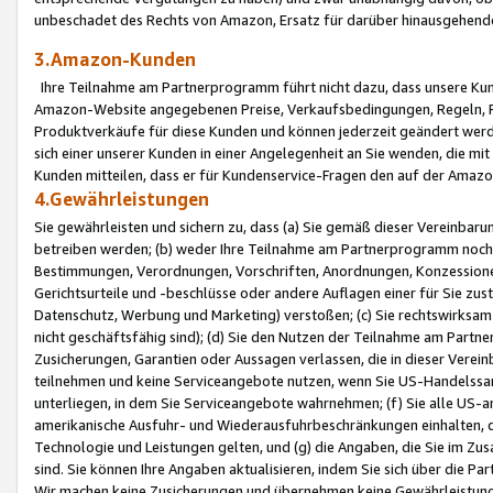
unbeschadet des Rechts von Amazon, Ersatz für darüber hinausgehen
3.Amazon-Kunden
Ihre Teilnahme am Partnerprogramm führt nicht dazu, dass unsere Kun
Amazon-Website angegebenen Preise, Verkaufsbedingungen, Regeln, Ri
Produktverkäufe für diese Kunden und können jederzeit geändert werde
sich einer unserer Kunden in einer Angelegenheit an Sie wenden, die 
Kunden mitteilen, dass er für Kundenservice-Fragen den auf der Ama
4.Gewährleistungen
Sie gewährleisten und sichern zu, dass (a) Sie gemäß dieser Vereinba
betreiben werden; (b) weder Ihre Teilnahme am Partnerprogramm noch d
Bestimmungen, Verordnungen, Vorschriften, Anordnungen, Konzessionen,
Gerichtsurteile und -beschlüsse oder andere Auflagen einer für Sie zu
Datenschutz, Werbung und Marketing) verstoßen; (c) Sie rechtswirksam 
nicht geschäftsfähig sind); (d) Sie den Nutzen der Teilnahme am Partne
Zusicherungen, Garantien oder Aussagen verlassen, die in dieser Verein
teilnehmen und keine Serviceangebote nutzen, wenn Sie US-Handelssa
unterliegen, in dem Sie Serviceangebote wahrnehmen; (f) Sie alle US
amerikanische Ausfuhr- und Wiederausfuhrbeschränkungen einhalten, 
Technologie und Leistungen gelten, und (g) die Angaben, die Sie im 
sind. Sie können Ihre Angaben aktualisieren, indem Sie sich über die 
Wir machen keine Zusicherungen und übernehmen keine Gewährleistun