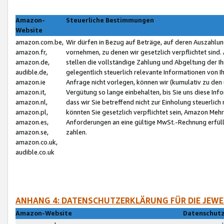
Amazon-
Steuerliche Bestimmungen
Website
amazon.com.be,
Wir dürfen in Bezug auf Beträge, auf deren Auszahlun
amazon.fr,
vornehmen, zu denen wir gesetzlich verpflichtet sind
amazon.de,
stellen die vollständige Zahlung und Abgeltung der 
audible.de,
gelegentlich steuerlich relevante Informationen von I
amazon.ie
Anfrage nicht vorlegen, können wir (kumulativ zu de
amazon.it,
Vergütung so lange einbehalten, bis Sie uns diese Inf
amazon.nl,
dass wir Sie betreffend nicht zur Einholung steuerlich 
amazon.pl,
könnten Sie gesetzlich verpflichtet sein, Amazon Meh
amazon.es,
Anforderungen an eine gültige MwSt.-Rechnung erfüllt
amazon.se,
zahlen.
amazon.co.uk,
audible.co.uk
ANHANG 4: DATENSCHUTZERKLÄRUNG FÜR DIE JEWE
Amazon-Website
Datenschutz