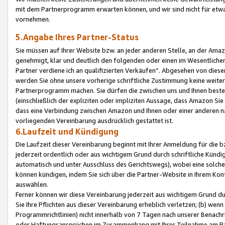
mit dem Partnerprogramm erwarten können, und wir sind nicht für etwa
vornehmen.
5.Angabe Ihres Partner-Status
Sie müssen auf Ihrer Website bzw. an jeder anderen Stelle, an der Am
genehmigt, klar und deutlich den folgenden oder einen im Wesentlichen
Partner verdiene ich an qualifizierten Verkäufen“. Abgesehen von die
werden Sie ohne unsere vorherige schriftliche Zustimmung keine weite
Partnerprogramm machen. Sie dürfen die zwischen uns und Ihnen best
(einschließlich der expliziten oder impliziten Aussage, dass Amazon Si
dass eine Verbindung zwischen Amazon und Ihnen oder einer anderen natü
vorliegenden Vereinbarung ausdrücklich gestattet ist.
6.Laufzeit und Kündigung
Die Laufzeit dieser Vereinbarung beginnt mit Ihrer Anmeldung für die 
jederzeit ordentlich oder aus wichtigem Grund durch schriftliche Kündi
automatisch und unter Ausschluss des Gerichtswegs), wobei eine solch
können kündigen, indem Sie sich über die Partner-Website in Ihrem Ko
auswählen.
Ferner können wir diese Vereinbarung jederzeit aus wichtigem Grund dur
Sie Ihre Pflichten aus dieser Vereinbarung erheblich verletzen; (b) wen
Programmrichtlinien) nicht innerhalb von 7 Tagen nach unserer Benachr
oder Haftungsansprüchen im Zusammenhang mit Ihrer Teilnahme am Pa