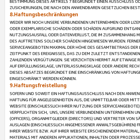
BESTIMMUNG DIESES ARTIKELS 7 BEGRÜNDET EINEN AUSSCHLUSS 
ZUSICHERUNGEN, DIE NACH DEN ANWENDBAREN GESETZLICHEN BE
8.Haftungsbeschränkungen
WEDER WIR NOCH UNSERE VERBUNDENEN UNTERNEHMEN ODER LIZEN
ODER EXEMPLARISCHE SCHÄDEN ODER SCHÄDEN AUFGRUND ENTGANG
NUTZUNGSAUSFALL ODER DATENVERLUST, DIE IM ZUSAMMENHANG MI
DES AUFTRETENS SOLCHER SCHÄDEN HINGEWIESEN WURDEN. FERN
SERVICEANGEBOTEN MAXIMAL DER HÖHE DES GESAMTBETRAGS DER 
ZEITPUNKT DES EREIGNISSES, DAS ZU DEM ZULETZT ENTSTANDENE
ZAHLENDEN VERGÜTUNGEN. SIE VERZICHTEN HIERMIT AUF ETWAIGE 
AUF ERFÜLLUNGSKLAGE, UNTERLASSUNGSKLAGE ODER ANDERE RECHT
DIESES ABSATZES BEGRÜNDET EINE EINSCHRÄNKUNG VON HAFTUNG
EINGESCHRÄNKT WERDEN KÖNNEN.
9.Haftungsfreistellung
SOFERN UND SOWEIT EIN HAFTUNGSAUSSCHLUSS NACH DEN ANWENDB
HAFTUNG FÜR ANGELEGENHEITEN AUS, DIE UNMITTELBAR ODER MITT
WEBSITE (EINSCHLIESSLICH IHRER NUTZUNG DER SERVICEANGEBOTE)
VERPFLICHTEN SICH, UNS, UNSERE VERBUNDENEN UNTERNEHMEN UN
(OFFICERS), ORGANMITGLIEDER (DIRECTORS) UND VERTRETER VON 
AUSLAGEN (EINSCHLIESSLICH ANGEMESSENER ANWALTSGEBÜHREN) FR
IHRER WEBSITE BZW. AUF IHRER WEBSITE ERSCHEINENDEM MATERIAL
MATERIALS MIT ANDEREN APPLIKATIONEN, INHALTEN ODER PROZESSE