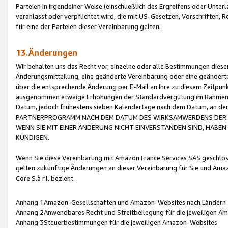
Parteien in irgendeiner Weise (einschließlich des Ergreifens oder Unt
veranlasst oder verpflichtet wird, die mit US-Gesetzen, Vorschriften,
für eine der Parteien dieser Vereinbarung gelten.
13.Änderungen
Wir behalten uns das Recht vor, einzelne oder alle Bestimmungen diese
Änderungsmitteilung, eine geänderte Vereinbarung oder eine geänderte 
über die entsprechende Änderung per E-Mail an Ihre zu diesem Zeitpun
ausgenommen etwaige Erhöhungen der Standardvergütung im Rahmen
Datum, jedoch frühestens sieben Kalendertage nach dem Datum, an de
PARTNERPROGRAMM NACH DEM DATUM DES WIRKSAMWERDENS DER Ä
WENN SIE MIT EINER ÄNDERUNG NICHT EINVERSTANDEN SIND, HABEN S
KÜNDIGEN.
Wenn Sie diese Vereinbarung mit Amazon France Services SAS geschlo
gelten zukünftige Änderungen an dieser Vereinbarung für Sie und Ama
Core S.à r.l. bezieht.
Anhang 1Amazon-Gesellschaften und Amazon-Websites nach Ländern
Anhang 2Anwendbares Recht und Streitbeilegung für die jeweiligen 
Anhang 3Steuerbestimmungen für die jeweiligen Amazon-Websites