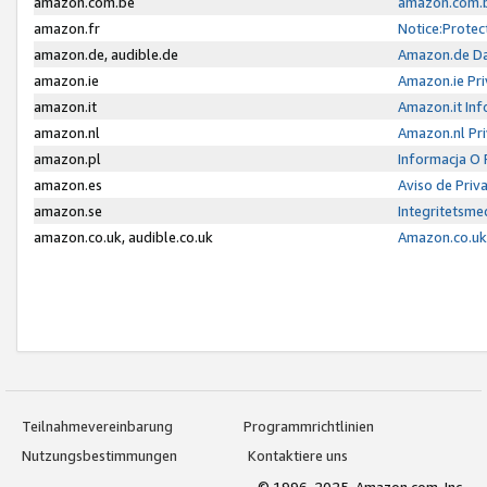
amazon.com.be
amazon.com.b
amazon.fr
Notice:Protec
amazon.de, audible.de
Amazon.de Da
amazon.ie
Amazon.ie Pri
amazon.it
Amazon.it Inf
amazon.nl
Amazon.nl Pri
amazon.pl
Informacja O
amazon.es
Aviso de Priv
amazon.se
Integritetsm
amazon.co.uk, audible.co.uk
Amazon.co.uk 
Teilnahmevereinbarung
Programmrichtlinien
Nutzungsbestimmungen
Kontaktiere uns