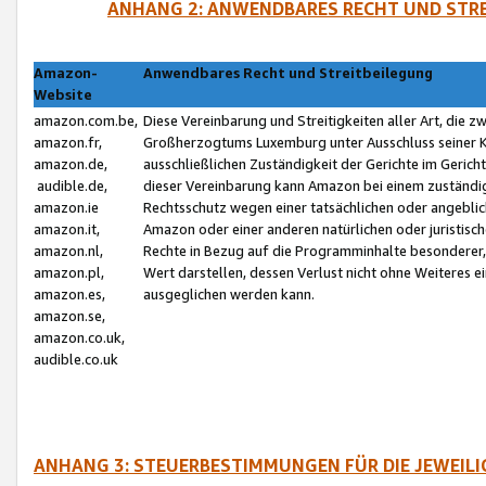
ANHANG 2: ANWENDBARES RECHT UND STRE
Amazon-
Anwendbares Recht und Streitbeilegung
Website
amazon.com.be,
Diese Vereinbarung und Streitigkeiten aller Art, die 
amazon.fr,
Großherzogtums Luxemburg unter Ausschluss seiner Kol
amazon.de,
ausschließlichen Zuständigkeit der Gerichte im Geri
audible.de,
dieser Vereinbarung kann Amazon bei einem zuständig
amazon.ie
Rechtsschutz wegen einer tatsächlichen oder angebli
amazon.it,
Amazon oder einer anderen natürlichen oder juristisc
amazon.nl,
Rechte in Bezug auf die Programminhalte besonderer,
amazon.pl,
Wert darstellen, dessen Verlust nicht ohne Weiteres e
amazon.es,
ausgeglichen werden kann.
amazon.se,
amazon.co.uk,
audible.co.uk
ANHANG 3: STEUERBESTIMMUNGEN FÜR DIE JEWEIL