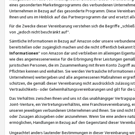
eines gesonderten Marketingprogramms des verbundenen Unternehmens
Unternehmen in Bezug auf das gesonderte Programm. Diese Vereinbarung
Ihnen und uns im Hinblick auf das Partnerprogramm dar und ersetzt al
Für die Zwecke dieser Vereinbarung verstehen sich die Begriffe „schließ
von „jedoch nicht beschränkt auf“.
Sämtliche Informationen in Bezug auf Amazon oder unsere verbunde
bereitstellen oder zugänglich machen und die nicht öffentlich bekannt bz
Informationen
“ von Amazon dar und verbleiben im alleinigen Eigent
wie dies angemessenerweise für die Erbringung Ihrer Leistungen gemäß d
juristischen Personen, die im Zusammenhang mit Ihrem Konto Zugriff au
Pflichten kennen und einhalten. Sie werden Vertrauliche Informationen 
Unternehmen) weitergeben und alle angemessenen Maßnahmen ergreifen
schützen, die gemäß dieser Vereinbarung nicht ausdrücklich zulässig is
Vertraulichkeits- oder Geheimhaltungsvereinbarungen und gilt für die
Das Verhältnis zwischen Ihnen und uns ist das unabhängiger Vertragspa
Joint-Venture, ein Vertretungsverhältnis, eine Franchisevereinbarung, 
unseren jeweiligen verbundenen Unternehmen und Ihnen. Sie sind ni
oder Zusagen abzugeben oder anzunehmen. Wenn Sie eine andere natürli
ermöglichen, Handlungen in Bezug auf den Gegenstand dieser Vereinbar
Ungeachtet anders lautender Bestimmungen in dieser Vereinbarung wird