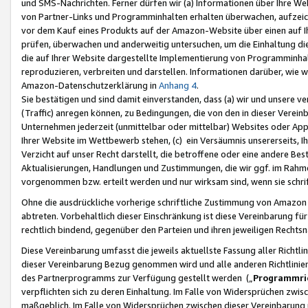
und SMS-Nachrichten. Ferner dürfen wir (a) Informationen über Ihre We
von Partner-Links und Programminhalten erhalten überwachen, aufzei
vor dem Kauf eines Produkts auf der Amazon-Website über einen auf Ih
prüfen, überwachen und anderweitig untersuchen, um die Einhaltung dies
die auf Ihrer Website dargestellte Implementierung von Programminhalt
reproduzieren, verbreiten und darstellen. Informationen darüber, wie w
Amazon-Datenschutzerklärung in
Anhang 4
.
Sie bestätigen und sind damit einverstanden, dass (a) wir und unsere 
(Traffic) anregen können, zu Bedingungen, die von den in dieser Vere
Unternehmen jederzeit (unmittelbar oder mittelbar) Websites oder Appl
Ihrer Website im Wettbewerb stehen, (c) ein Versäumnis unsererseits, I
Verzicht auf unser Recht darstellt, die betroffene oder eine andere B
Aktualisierungen, Handlungen und Zustimmungen, die wir ggf. im Rahme
vorgenommen bzw. erteilt werden und nur wirksam sind, wenn sie schri
Ohne die ausdrückliche vorherige schriftliche Zustimmung von Amazon
abtreten. Vorbehaltlich dieser Einschränkung ist diese Vereinbarung f
rechtlich bindend, gegenüber den Parteien und ihren jeweiligen Rech
Diese Vereinbarung umfasst die jeweils aktuellste Fassung aller Richtli
dieser Vereinbarung Bezug genommen wird und alle anderen Richtlinie
des Partnerprogramms zur Verfügung gestellt werden („
Programmric
verpflichten sich zu deren Einhaltung. Im Falle von Widersprüchen zwi
maßgeblich. Im Falle von Widersprüchen zwischen dieser Vereinbarun