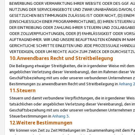
BEWERBUNG ODER VERMARKTUNG IHRER WEBSITE ODER DES GGF. AUF 
NUTZUNG DER SERVICEANGEBOTE UND ZWAR UNABHÄNGIG DAVON, O
GESETZLICHEN BESTIMMUNGEN ZULÄSSIG IST ODER NICHT, (D) EINE
(EINSCHLIESSLICH EINER PROGRAMMRICHTLINIE), (E) IHREN STEUER
DER EINTREIBUNG ODER ZAHLUNG IHRER STEUERN UND ZOLLABGAB
ODER ZOLLVERPFLICHTUNGEN, ODER (F) FAHRLÄSSIGKEIT ODER VORS
AUFTRAGNEHMER. WIR UND UNSERE BEAUFTRAGTEN KÖNNEN IM NAME
GERICHTLICHE SCHRITTE EINLEITEN UND JEDE PROZESSUALE HAND
VERTEIDIGEN, ODER UM RECHTE AUCH ZUM ZWECK DER DURCHSETZU
10.Anwendbares Recht und Streitbeilegung
Die Beilegung etwaiger Streitigkeiten, die in irgendeiner Weise mit de
angeblichen Verletzung dieser Vereinbarung), den im Rahmen dieser Ve
Geschäftsbeziehung mit uns oder unseren verbundenen Unternehmen zu
Bestimmungen zu anwendbarem Recht und Streitbeilegung in
Anhang 
11.Steuern
Steuern und damit verbundene Verpflichtungen, die in irgendeiner Wei
tatsächlichen oder angeblichen Verletzung dieser Vereinbarung), den 
Geschäftsbeziehung mit uns oder unseren verbundenen Unternehmen z
Steuerbestimmungen in
Anhang 3
.
12.Weitere Bestimmungen
Wir können von Zeit zu Zeit Mitteilungen im Zusammenhang mit dem Par