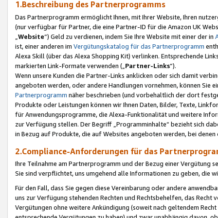
1.Beschreibung des Partnerprogramms
Das Partnerprogramm ermöglicht Ihnen, mit Ihrer Website, Ihren nutzer
(nur verfügbar für Partner, die eine Partner-ID für die Amazon UK We
„
Website
“) Geld zu verdienen, indem Sie Ihre Website mit einer der in
ist, einer anderen im
Vergütungskatalog für das Partnerprogramm
enth
Alexa Skill (über das Alexa Shopping Kit) verlinken. Entsprechende Lin
markierten Link-Formate verwenden („
Partner-Links
“).
Wenn unsere Kunden die Partner-Links anklicken oder sich damit verbi
angeboten werden, oder andere Handlungen vornehmen, können Sie eine
Partnerprogramm
näher beschrieben (und vorbehaltlich der dort festg
Produkte oder Leistungen können wir Ihnen Daten, Bilder, Texte, Linkfo
für Anwendungsprogramme, die Alexa-Funktionalität und weitere Inf
zur Verfügung stellen. Der Begriff „Programminhalte“ bezieht sich dabe
in Bezug auf Produkte, die auf Websites angeboten werden, bei denen 
2.Compliance-Anforderungen für das Partnerprog
Ihre Teilnahme am Partnerprogramm und der Bezug einer Vergütung setz
Sie sind verpflichtet, uns umgehend alle Informationen zu geben, die w
Für den Fall, dass Sie gegen diese Vereinbarung oder andere anwendba
uns zur Verfügung stehenden Rechten und Rechtsbehelfen, das Recht vo
Vergütungen ohne weitere Ankündigung (soweit nach geltendem Recht z
entsprechende Vergütungen zu haben) und zwar unabhängig davon, ob 