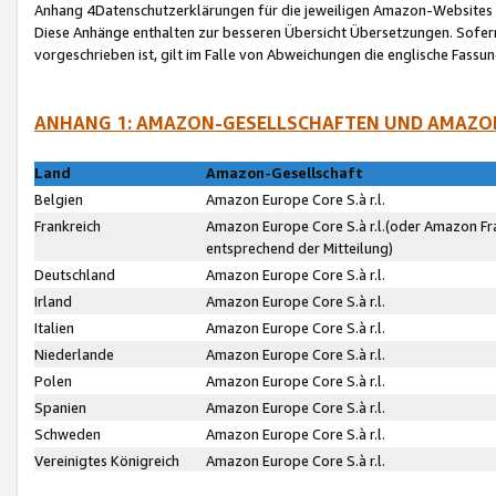
Anhang 4Datenschutzerklärungen für die jeweiligen Amazon-Websites
Diese Anhänge enthalten zur besseren Übersicht Übersetzungen. Sofe
vorgeschrieben ist, gilt im Falle von Abweichungen die englische Fass
ANHANG 1: AMAZON-GESELLSCHAFTEN UND AMAZO
Land
Amazon-Gesellschaft
Belgien
Amazon Europe Core S.à r.l.
Frankreich
Amazon Europe Core S.à r.l.(oder Amazon Fr
entsprechend der Mitteilung)
Deutschland
Amazon Europe Core S.à r.l.
Irland
Amazon Europe Core S.à r.l.
Italien
Amazon Europe Core S.à r.l.
Niederlande
Amazon Europe Core S.à r.l.
Polen
Amazon Europe Core S.à r.l.
Spanien
Amazon Europe Core S.à r.l.
Schweden
Amazon Europe Core S.à r.l.
Vereinigtes Königreich
Amazon Europe Core S.à r.l.