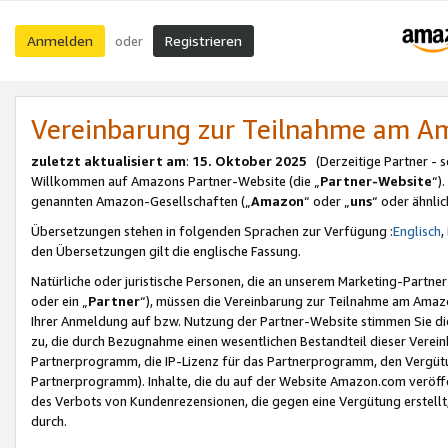
Anmelden
Registrieren
oder
Vereinbarung zur Teilnahme am 
zuletzt aktualisiert am
:
15. Oktober 2025
(Derzeitige Partner - 
Willkommen auf Amazons Partner-Website (die „
Partner-Website
“)
genannten Amazon-Gesellschaften („
Amazon
“ oder „
uns
“ oder ähnli
Übersetzungen stehen in folgenden Sprachen zur Verfügung :
Englisch
,
den Übersetzungen gilt die englische Fassung.
Natürliche oder juristische Personen, die an unserem Marketing-Partn
oder ein „
Partner
“), müssen die Vereinbarung zur Teilnahme am Ama
Ihrer Anmeldung auf bzw. Nutzung der Partner-Website stimmen Sie die
zu, die durch Bezugnahme einen wesentlichen Bestandteil dieser Verei
Partnerprogramm, die IP-Lizenz für das Partnerprogramm, den Vergütu
Partnerprogramm). Inhalte, die du auf der Website Amazon.com veröffe
des Verbots von Kundenrezensionen, die gegen eine Vergütung erstellt, 
durch.