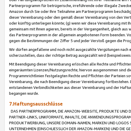
Partnerprogramm für betrügerische, irreführende oder illegale Zwecke
Amazon durch Sie oder Ihre Teilnahme am Partnerprogramm beschädig
dieser Vereinbarung oder den gemäß dieser Vereinbarung von den Vertr
oder künftig unterliegen könnte; (g) wenn wir diese Vereinbarung mit I
gemeinsam mit Ihnen agieren, bereits in der Vergangenheit, gleich aus
das Partnerprogramm in der allgemein angebotenen Form beenden. Vors
gegen die Bestimmungen der Ziffer 5 und jeder Verstoß gegen die Prog
Wir dürfen angefallene und noch nicht ausgezahlte Vergütungen nach 
sicherzustellen, dass der richtige Betrag ausgezahlt wird (beispielsw
Mit Beendigung dieser Vereinbarung erlöschen alle Rechte und Pflichte
eingeräumten Lizenzen/Nutzungsrechte; hiervon ausgenommen sind die in 
Programmrichtlinien festgelegten Rechte und Pflichten der Parteien sow
Vereinbarung, die nach Beendigung dieser Vereinbarung fortbestehen. D
entstandenen Verbindlichkeiten aus dieser Vereinbarung und der Haft
begangen wurde.
7.Haftungsausschlüsse
DAS PARTNERPROGRAMM, DIE AMAZON-WEBSITE, PRODUKTE UND DI
PARTNER-LINKS, LINKFORMATE, INHALTE, DIE ANWENDUNGSPROGR
PRODUKTWERBUNG, UNSERE DOMAIN-NAMEN, MARKEN UND LOGOS S
UNTERNEHMEN (EINSCHLIESSLICH DER AMAZON-MARKEN) UND DIE GE