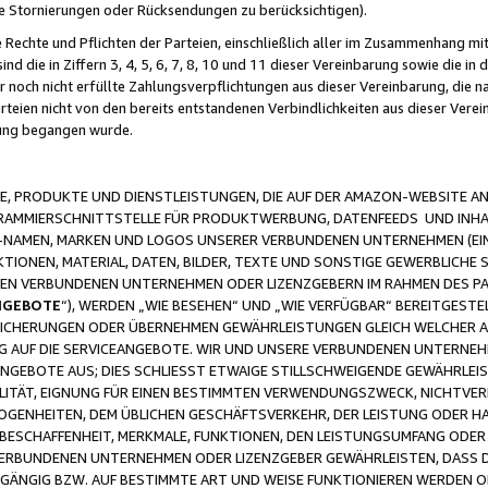
ge Stornierungen oder Rücksendungen zu berücksichtigen).
 Rechte und Pflichten der Parteien, einschließlich aller im Zusammenhang m
 die in Ziffern 3, 4, 5, 6, 7, 8, 10 und 11 dieser Vereinbarung sowie die in
er noch nicht erfüllte Zahlungsverpflichtungen aus dieser Vereinbarung, die
arteien nicht von den bereits entstandenen Verbindlichkeiten aus dieser Ver
gung begangen wurde.
 PRODUKTE UND DIENSTLEISTUNGEN, DIE AUF DER AMAZON-WEBSITE AN
GRAMMIERSCHNITTSTELLE FÜR PRODUKTWERBUNG, DATENFEEDS UND INH
-NAMEN, MARKEN UND LOGOS UNSERER VERBUNDENEN UNTERNEHMEN (EIN
IONEN, MATERIAL, DATEN, BILDER, TEXTE UND SONSTIGE GEWERBLICHE 
EREN VERBUNDENEN UNTERNEHMEN ODER LIZENZGEBERN IM RAHMEN DES 
NGEBOTE
“), WERDEN „WIE BESEHEN“ UND „WIE VERFÜGBAR“ BEREITGEST
CHERUNGEN ODER ÜBERNEHMEN GEWÄHRLEISTUNGEN GLEICH WELCHER AR
ZUG AUF DIE SERVICEANGEBOTE. WIR UND UNSERE VERBUNDENEN UNTERNEH
ANGEBOTE AUS; DIES SCHLIESST ETWAIGE STILLSCHWEIGENDE GEWÄHRLE
LITÄT, EIGNUNG FÜR EINEN BESTIMMTEN VERWENDUNGSZWECK, NICHTVER
OGENHEITEN, DEM ÜBLICHEN GESCHÄFTSVERKEHR, DER LEISTUNG ODER H
 BESCHAFFENHEIT, MERKMALE, FUNKTIONEN, DEN LEISTUNGSUMFANG ODER
VERBUNDENEN UNTERNEHMEN ODER LIZENZGEBER GEWÄHRLEISTEN, DASS D
HGÄNGIG BZW. AUF BESTIMMTE ART UND WEISE FUNKTIONIEREN WERDEN 