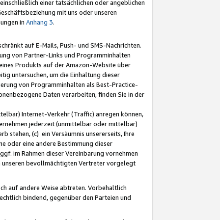
nschließlich einer tatsächlichen oder angeblichen
Geschäftsbeziehung mit uns oder unseren
mungen in
Anhang 3
.
schränkt auf E-Mails, Push- und SMS-Nachrichten.
ellung von Partner-Links und Programminhalten
 eines Produkts auf der Amazon-Website über
tig untersuchen, um die Einhaltung dieser
ntierung von Programminhalten als Best-Practice-
sonenbezogene Daten verarbeiten, finden Sie in der
telbar) Internet-Verkehr (Traffic) anregen können,
rnehmen jederzeit (unmittelbar oder mittelbar)
b stehen, (c) ein Versäumnis unsererseits, Ihre
fene oder eine andere Bestimmung dieser
r ggf. im Rahmen dieser Vereinbarung vornehmen
ch unseren bevollmächtigten Vertreter vorgelegt
ch auf andere Weise abtreten. Vorbehaltlich
rechtlich bindend, gegenüber den Parteien und