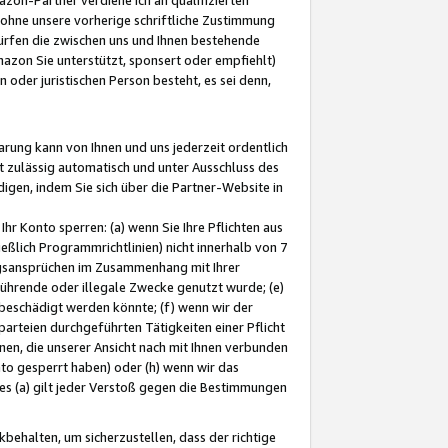
ohne unsere vorherige schriftliche Zustimmung
ürfen die zwischen uns und Ihnen bestehende
mazon Sie unterstützt, sponsert oder empfiehlt)
oder juristischen Person besteht, es sei denn,
arung kann von Ihnen und uns jederzeit ordentlich
t zulässig automatisch und unter Ausschluss des
gen, indem Sie sich über die Partner-Website in
hr Konto sperren: (a) wenn Sie Ihre Pflichten aus
eßlich Programmrichtlinien) nicht innerhalb von 7
ngsansprüchen im Zusammenhang mit Ihrer
ührende oder illegale Zwecke genutzt wurde; (e)
eschädigt werden könnte; (f) wenn wir der
rteien durchgeführten Tätigkeiten einer Pflicht
nen, die unserer Ansicht nach mit Ihnen verbunden
nto gesperrt haben) oder (h) wenn wir das
 (a) gilt jeder Verstoß gegen die Bestimmungen
ehalten, um sicherzustellen, dass der richtige