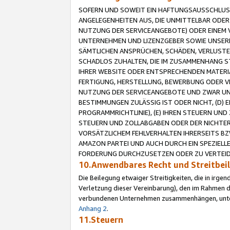
SOFERN UND SOWEIT EIN HAFTUNGSAUSSCHLUSS
ANGELEGENHEITEN AUS, DIE UNMITTELBAR ODER 
NUTZUNG DER SERVICEANGEBOTE) ODER EINEM V
UNTERNEHMEN UND LIZENZGEBER SOWIE UNSERE 
SÄMTLICHEN ANSPRÜCHEN, SCHÄDEN, VERLUSTE
SCHADLOS ZUHALTEN, DIE IM ZUSAMMENHANG STE
IHRER WEBSITE ODER ENTSPRECHENDEN MATERIA
FERTIGUNG, HERSTELLUNG, BEWERBUNG ODER VE
NUTZUNG DER SERVICEANGEBOTE UND ZWAR UN
BESTIMMUNGEN ZULÄSSIG IST ODER NICHT, (D) 
PROGRAMMRICHTLINIE), (E) IHREN STEUERN UN
STEUERN UND ZOLLABGABEN ODER DER NICHTER
VORSÄTZLICHEM FEHLVERHALTEN IHRERSEITS BZ
AMAZON PARTEI UND AUCH DURCH EIN SPEZIELL
FORDERUNG DURCHZUSETZEN ODER ZU VERTEIDI
10.Anwendbares Recht und Streitbe
Die Beilegung etwaiger Streitigkeiten, die in irg
Verletzung dieser Vereinbarung), den im Rahmen d
verbundenen Unternehmen zusammenhängen, unterl
Anhang 2
.
11.Steuern