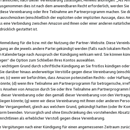
usgenommen dies ist nach dem anwendbaren Recht erforderlich, werden Sie 
f diese Vereinbarung oder Ihre Teilnahme am Partnerprogramm machen. Sie d
usschmücken (einschließlich der expliziten oder impliziten Aussage, dass A
 eine Verbindung zwischen Amazon und Ihnen oder einer anderen natürlichen 
rücklich gestattet ist.
r Anmeldung für die bzw. mit der Nutzung der Partner-Website. Diese Vereinb
gung an die jeweils andere Partei gekündigt werden (falls nach lokalem Rech
n Kalendertage nach Ausspruch der Kündigung wirksam wird. Sie können kündi
ngen“ die Option zum Schließen Ihres Kontos auswählen.
 wichtigem Grund durch schriftliche Kündigung an Sie fristlos kündigen oder I
 Sie darüber hinaus anderweitige Verstöße gegen diese Vereinbarung (einschli
ben; (c) wenn wir befürchten, dass Amazon potenziellen Rechts- oder Haftu
nnte; (d) wenn Ihre Teilnahme am Partnerprogramm für betrügerische, irref
das Ansehen von Amazon durch Sie oder Ihre Teilnahme am Partnerprogramm b
ieser Vereinbarung oder den gemäß dieser Vereinbarung von den Vertragspa
liegen könnte; (g) wenn wir diese Vereinbarung mit Ihnen oder anderen Perso
 der Vergangenheit, gleich aus welchem Grund, gekündigt hatten (oder Ihr Ko
rm beenden. Vorsorglich und ohne Einschränkung des vorstehenden Absatzes
richtlinien als erheblicher Verstoß gegen diese Vereinbarung.
e Vergütungen nach einer Kündigung für einen angemessenen Zeitraum zurückb