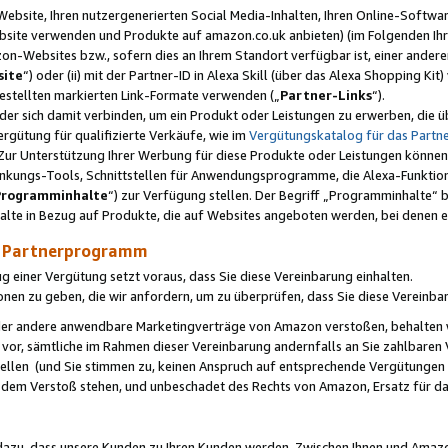
ebsite, Ihren nutzergenerierten Social Media-Inhalten, Ihren Online-Softwar
ebsite verwenden und Produkte auf amazon.co.uk anbieten) (im Folgenden Ihr
-Websites bzw., sofern dies an Ihrem Standort verfügbar ist, einer ander
ite
“) oder (ii) mit der Partner-ID in Alexa Skill (über das Alexa Shopping Ki
estellten markierten Link-Formate verwenden („
Partner-Links
“).
oder sich damit verbinden, um ein Produkt oder Leistungen zu erwerben, di
gütung für qualifizierte Verkäufe, wie im
Vergütungskatalog für das Part
Zur Unterstützung Ihrer Werbung für diese Produkte oder Leistungen können w
linkungs-Tools, Schnittstellen für Anwendungsprogramme, die Alexa-Funktion
Programminhalte
“) zur Verfügung stellen. Der Begriff „Programminhalte“ be
halte in Bezug auf Produkte, die auf Websites angeboten werden, bei denen 
as Partnerprogramm
einer Vergütung setzt voraus, dass Sie diese Vereinbarung einhalten.
ionen zu geben, die wir anfordern, um zu überprüfen, dass Sie diese Vereinba
oder andere anwendbare Marketingverträge von Amazon verstoßen, behalten w
 vor, sämtliche im Rahmen dieser Vereinbarung andernfalls an Sie zahlbare
tellen (und Sie stimmen zu, keinen Anspruch auf entsprechende Vergütungen
 dem Verstoß stehen, und unbeschadet des Rechts von Amazon, Ersatz für 
azu, dass unsere Kunden zu Ihren Kunden werden. Zwischen Ihnen und Amaz