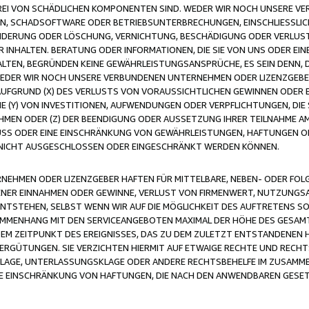
FREI VON SCHÄDLICHEN KOMPONENTEN SIND. WEDER WIR NOCH UNSERE 
VIREN, SCHADSOFTWARE ODER BETRIEBSUNTERBRECHUNGEN, EINSCHLIESSL
ÄNDERUNG ODER LÖSCHUNG, VERNICHTUNG, BESCHÄDIGUNG ODER VERLUST 
INHALTEN. BERATUNG ODER INFORMATIONEN, DIE SIE VON UNS ODER EIN
LTEN, BEGRÜNDEN KEINE GEWÄHRLEISTUNGSANSPRÜCHE, ES SEIN DENN, DI
WEDER WIR NOCH UNSERE VERBUNDENEN UNTERNEHMEN ODER LIZENZGEBE
FGRUND (X) DES VERLUSTS VON VORAUSSICHTLICHEN GEWINNEN ODER 
 (Y) VON INVESTITIONEN, AUFWENDUNGEN ODER VERPFLICHTUNGEN, DIE 
EN ODER (Z) DER BEENDIGUNG ODER AUSSETZUNG IHRER TEILNAHME A
LUSS ODER EINE EINSCHRÄNKUNG VON GEWÄHRLEISTUNGEN, HAFTUNGEN O
NICHT AUSGESCHLOSSEN ODER EINGESCHRÄNKT WERDEN KÖNNEN.
EHMEN ODER LIZENZGEBER HAFTEN FÜR MITTELBARE, NEBEN- ODER FOL
R EINNAHMEN ODER GEWINNE, VERLUST VON FIRMENWERT, NUTZUNGSAU
TSTEHEN, SELBST WENN WIR AUF DIE MÖGLICHKEIT DES AUFTRETENS S
MENHANG MIT DEN SERVICEANGEBOTEN MAXIMAL DER HÖHE DES GESAMT
M ZEITPUNKT DES EREIGNISSES, DAS ZU DEM ZULETZT ENTSTANDENEN 
ERGÜTUNGEN. SIE VERZICHTEN HIERMIT AUF ETWAIGE RECHTE UND RECHT
KLAGE, UNTERLASSUNGSKLAGE ODER ANDERE RECHTSBEHELFE IM ZUSAMME
NE EINSCHRÄNKUNG VON HAFTUNGEN, DIE NACH DEN ANWENDBAREN GESE