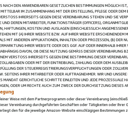
 NACH DEN ANWENDBAREN GESETZLICHEN BESTIMMUNGEN MÖGLICH IST, S
MITTELBAR IM ZUSAMMENHANG MIT DER ERSTELLUNG, PFLEGE ODER DEM BE
ERSTOSS IHRERSEITS GEGEN DIESE VEREINBARUNG STEHEN UND SIE VERP
UND DEREN MITARBEITER, FUNKTIONSTRÄGER (OFFICERS), ORGANMITGLI
N, HAFTUNGEN, KOSTEN UND AUSLAGEN (EINSCHLIESSLICH ANGEMESSENE
HEN MIT (A) IHRER WEBSITE BZW. AUF IHRER WEBSITE ERSCHEINENDEM M
LS MIT ANDEREN APPLIKATIONEN, INHALTEN ODER PROZESSEN, (B) DER 
RMARKTUNG IHRER WEBSITE ODER DES GGF. AUF ODER INNERHALB IHRER W
ABHÄNGIG DAVON, OB DIESE NUTZUNG GEMÄSS DIESER VEREINBARUNG B
EINEM VERSTOSS IHRERSEITS GEGEN EINE BESTIMMUNG DIESER VEREINBARU
D ZOLLABGABEN ODER MIT DER EINTREIBUNG, ZAHLUNG ODER DEM AUSBLEI
FÜLLUNG DER STEUERREGISTRIERUNGSVERPFLICHTUNGEN ODER ZOLLVERPF
W. SEITENS IHRER MITARBEITER ODER AUFTRAGNEHMER. WIR UND UNSERE
ES MANDAT GERICHTLICHE SCHRITTE EINLEITEN UND JEDE PROZESSUALE 
GEN, ODER UM RECHTE AUCH ZUM ZWECK DER DURCHSETZUNG DIESES AR
ilegung
endeiner Weise mit dem Partnerprogramm oder dieser Vereinbarung (einschließl
ieser Vereinbarung durchgeführten Geschäften oder Tätigkeiten oder Ihrer 
iegt den für die jeweilige Amazon-Website einschlägigen Bestimmungen z