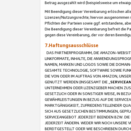
Betrag ausgezahlt wird (beispielsweise um etwai
Mit Beendigung dieser Vereinbarung erlöschen alle
Lizenzen/Nutzungsrechte; hiervon ausgenommen sind
Pflichten der Parteien sowie ggf. entstandene, ab
Die Beendigung dieser Vereinbarung befreit die P
gegen diese Vereinbarung, der vor deren Beendi
7.Haftungsausschlüsse
DAS PARTNERPROGRAMM, DIE AMAZON-WEBSITE,
LINKFORMATE, INHALTE, DIE ANWENDUNGSPRO
NAMEN, MARKEN UND LOGOS SOWIE DIE DOMAIN
GESAMTE TECHNOLOGIE, SOFTWARE SOWIE FUNKT
DIE VON ODER IM AUFTRAG VON AMAZON, UNS
GENUTZT WERDEN (INSGESAMT DIE „
SERVICEA
UNTERNEHMEN ODER LIZENZGEBER MACHEN ZUSI
GESETZLICH ODER IN SONSTIGER WEISE, IN BE
GEWÄHRLEISTUNGEN IN BEZUG AUF DIE SERVICE
MARKTGÄNGIGKEIT, ZUFRIEDENSTELLENDER QUA
SICH AUS GESETZLICHEN BESTIMMUNGEN, GEPFL
SERVICEANGEBOT JEDERZEIT BEENDEN BZW. DIE
JEDERZEIT ÄNDERN. WEDER WIR NOCH UNSERE 
BEREITGESTELLT ODER WIE BESCHRIEBEN DURC