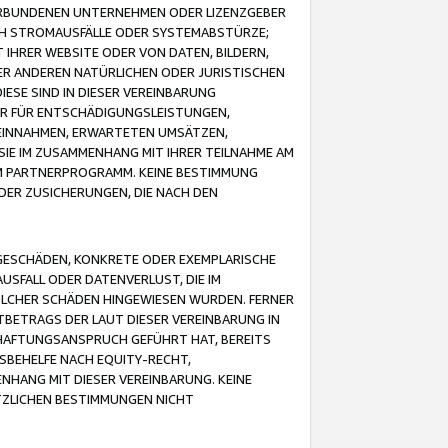
VERBUNDENEN UNTERNEHMEN ODER LIZENZGEBER
ICH STROMAUSFÄLLE ODER SYSTEMABSTÜRZE;
IHRER WEBSITE ODER VON DATEN, BILDERN,
ER ANDEREN NATÜRLICHEN ODER JURISTISCHEN
ESE SIND IN DIESER VEREINBARUNG
R FÜR ENTSCHÄDIGUNGSLEISTUNGEN,
EINNAHMEN, ERWARTETEN UMSÄTZEN,
SIE IM ZUSAMMENHANG MIT IHRER TEILNAHME AM
M PARTNERPROGRAMM. KEINE BESTIMMUNG
DER ZUSICHERUNGEN, DIE NACH DEN
GESCHÄDEN, KONKRETE ODER EXEMPLARISCHE
SFALL ODER DATENVERLUST, DIE IM
OLCHER SCHÄDEN HINGEWIESEN WURDEN. FERNER
BETRAGS DER LAUT DIESER VEREINBARUNG IN
HAFTUNGSANSPRUCH GEFÜHRT HAT, BEREITS
SBEHELFE NACH EQUITY-RECHT,
NHANG MIT DIESER VEREINBARUNG. KEINE
TZLICHEN BESTIMMUNGEN NICHT