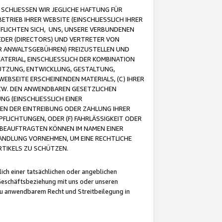
CHLIESSEN WIR JEGLICHE HAFTUNG FÜR
TRIEB IHRER WEBSITE (EINSCHLIESSLICH IHRER
FLICHTEN SICH, UNS, UNSERE VERBUNDENEN
EDER (DIRECTORS) UND VERTRETER VON
R ANWALTSGEBÜHREN) FREIZUSTELLEN UND
ATERIAL, EINSCHLIESSLICH DER KOMBINATION
NUTZUNG, ENTWICKLUNG, GESTALTUNG,
EBSEITE ERSCHEINENDEN MATERIALS, (C) IHRER
ZW. DEN ANWENDBAREN GESETZLICHEN
NG (EINSCHLIESSLICH EINER
BEN DER EINTREIBUNG ODER ZAHLUNG IHRER
LICHTUNGEN, ODER (F) FAHRLÄSSIGKEIT ODER
 BEAUFTRAGTEN KÖNNEN IM NAMEN EINER
HANDLUNG VORNEHMEN, UM EINE RECHTLICHE
TIKELS ZU SCHÜTZEN.
ich einer tatsächlichen oder angeblichen
Geschäftsbeziehung mit uns oder unseren
u anwendbarem Recht und Streitbeilegung in