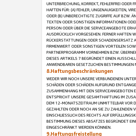
UNTERBRECHUNG, KORREKT, FEHLERFREI ODER 
HAFTEN FÜR: (A) FEHLER, UNGENAUIGKEITEN, 
ODER (B) UNBERECHTIGTE ZUGRIFFE AUF BZW. 
TEXTEN ODER SONSTIGEN INFORMATIONEN ODER 
PERSON ODER ÜBER DIE SERVICEANGEBOTE ERHA
AUSDRÜCKLICH VORGESEHEN. FERNER HAFTEN 
RÜCKERSTATTUNGEN ODER SCHADENSERSATZ AU
FIRMENWERT ODER SONSTIGEN VORTEILEN SOWIE
PARTNERPROGRAMM VORNEHMEN BZW. ÜBERNEHM
DIESES ARTIKELS 7 BEGRÜNDET EINEN AUSSCH
ANWENDBAREN GESETZLICHEN BESTIMMUNGEN 
8.Haftungsbeschränkungen
WEDER WIR NOCH UNSERE VERBUNDENEN UNTERN
SCHÄDEN ODER SCHÄDEN AUFGRUND ENTGANGENE
ZUSAMMENHANG MIT DEN SERVICEANGEBOTEN EN
ENTSPRICHT UNSERE GESAMTHAFTUNG IM ZUSAM
DEM 12-MONATSZEITRAUM UNMITTELBAR VOR DE
GEZAHLTEN ODER NOCH AN SIE ZU ZAHLENDEN V
EINSCHLIESSLICH DES RECHTS AUF ERFÜLLUNGS
BESTIMMUNG DIESES ABSATZES BEGRÜNDET EI
EINGESCHRÄNKT WERDEN KÖNNEN.
9.Haftungsfreistellung