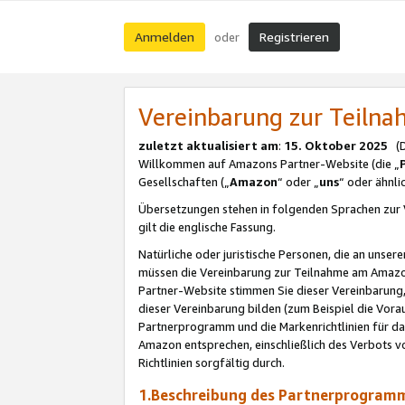
Anmelden
Registrieren
oder
Vereinbarung zur Teil
zuletzt aktualisiert am
:
15. Oktober 2025
(De
Willkommen auf Amazons Partner-Website (die „
Gesellschaften („
Amazon
“ oder „
uns
“ oder ähnl
Übersetzungen stehen in folgenden Sprachen zur 
gilt die englische Fassung.
Natürliche oder juristische Personen, die an uns
müssen die Vereinbarung zur Teilnahme am Amaz
Partner-Website stimmen Sie dieser Vereinbarung,
dieser Vereinbarung bilden (zum Beispiel die Vo
Partnerprogramm und die Markenrichtlinien für da
Amazon entsprechen, einschließlich des Verbots vo
Richtlinien sorgfältig durch.
1.Beschreibung des Partnerprogra