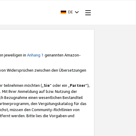
DE
en jeweiligen in
Anhang 1
genannten Amazon-
e von Widersprüchen zwischen den Übersetzungen
er teilnehmen möchten („
Sie
“ oder ein „
Partner
“),
. Mit Ihrer Anmeldung auf bzw. Nutzung der
durch Bezugnahme einen wesentlichen Bestandteil
 Partnerprogramm, den Vergütungskatalog für das
ichst, müssen den Community-Richtlinien von
fernt werden. Bitte lies die Vorgaben und