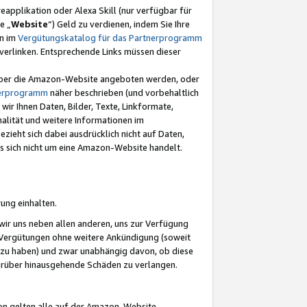
eapplikation oder Alexa Skill (nur verfügbar für
e „
Website
“) Geld zu verdienen, indem Sie Ihre
en im
Vergütungskatalog für das Partnerprogramm
t) verlinken. Entsprechende Links müssen dieser
e über die Amazon-Website angeboten werden, oder
nerprogramm
näher beschrieben (und vorbehaltlich
ir Ihnen Daten, Bilder, Texte, Linkformate,
alität und weitere Informationen im
zieht sich dabei ausdrücklich nicht auf Daten,
es sich nicht um eine Amazon-Website handelt.
rung einhalten.
ir uns neben allen anderen, uns zur Verfügung
n Vergütungen ohne weitere Ankündigung (soweit
 zu haben) und zwar unabhängig davon, ob diese
darüber hinausgehende Schäden zu verlangen.
on gelten alle auf der Amazon-Website