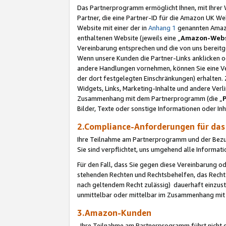
Das Partnerprogramm ermöglicht Ihnen, mit Ihrer W
Partner, die eine Partner-ID für die Amazon UK W
Website mit einer der in
Anhang 1
genannten Amazon
enthaltenen Website (jeweils eine „
Amazon-Webs
Vereinbarung entsprechen und die von uns bereitg
Wenn unsere Kunden die Partner-Links anklicken 
andere Handlungen vornehmen, können Sie eine Ver
der dort festgelegten Einschränkungen) erhalten. 
Widgets, Links, Marketing-Inhalte und andere Ver
Zusammenhang mit dem Partnerprogramm (die „
Bilder, Texte oder sonstige Informationen oder In
2.Compliance-Anforderungen für d
Ihre Teilnahme am Partnerprogramm und der Bezug 
Sie sind verpflichtet, uns umgehend alle Informat
Für den Fall, dass Sie gegen diese Vereinbarung 
stehenden Rechten und Rechtsbehelfen, das Recht
nach geltendem Recht zulässig) dauerhaft einzus
unmittelbar oder mittelbar im Zusammenhang mit
3.Amazon-Kunden
Ihre Teilnahme am Partnerprogramm führt nicht d