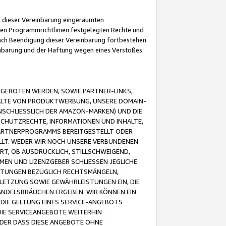
it dieser Vereinbarung eingeräumten
 den Programmrichtlinien festgelegten Rechte und
 nach Beendigung dieser Vereinbarung fortbestehen.
einbarung und der Haftung wegen eines Verstoßes
GEBOTEN WERDEN, SOWIE PARTNER-LINKS,
ALTE VON PRODUKTWERBUNG, UNSERE DOMAIN-
SCHLIESSLICH DER AMAZON-MARKEN) UND DIE
SCHUTZRECHTE, INFORMATIONEN UND INHALTE,
PARTNERPROGRAMMS BEREITGESTELLT ODER
ELLT. WEDER WIR NOCH UNSERE VERBUNDENEN
T, OB AUSDRÜCKLICH, STILLSCHWEIGEND,
MEN UND LIZENZGEBER SCHLIESSEN JEGLICHE
ISTUNGEN BEZÜGLICH RECHTSMÄNGELN,
LETZUNG SOWIE GEWÄHRLEISTUNGEN EIN, DIE
ANDELSBRÄUCHEN ERGEBEN. WIR KÖNNEN EIN
 DIE GELTUNG EINES SERVICE-ANGEBOTS
IE SERVICEANGEBOTE WEITERHIN
ODER DASS DIESE ANGEBOTE OHNE