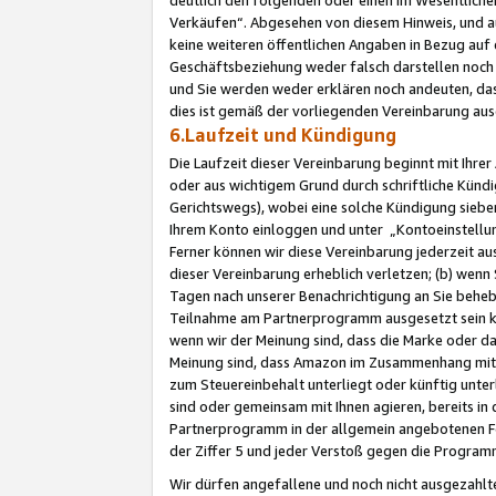
Verkäufen“. Abgesehen von diesem Hinweis, und a
keine weiteren öffentlichen Angaben in Bezug au
Geschäftsbeziehung weder falsch darstellen noch a
und Sie werden weder erklären noch andeuten, dass
dies ist gemäß der vorliegenden Vereinbarung ausd
6.Laufzeit und Kündigung
Die Laufzeit dieser Vereinbarung beginnt mit Ihre
oder aus wichtigem Grund durch schriftliche Kündi
Gerichtswegs), wobei eine solche Kündigung siebe
Ihrem Konto einloggen und unter „Kontoeinstellu
Ferner können wir diese Vereinbarung jederzeit aus
dieser Vereinbarung erheblich verletzen; (b) wenn
Tagen nach unserer Benachrichtigung an Sie behe
Teilnahme am Partnerprogramm ausgesetzt sein kö
wenn wir der Meinung sind, dass die Marke oder 
Meinung sind, dass Amazon im Zusammenhang mit d
zum Steuereinbehalt unterliegt oder künftig unter
sind oder gemeinsam mit Ihnen agieren, bereits in
Partnerprogramm in der allgemein angebotenen Fo
der Ziffer 5 und jeder Verstoß gegen die Programm
Wir dürfen angefallene und noch nicht ausgezahlt