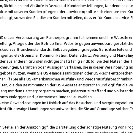
, Richtlinien und Abläufe in Bezug auf Kundenbestellungen, Kundendienst 
kte mit unseren Kunden pflegen oder abwickeln; sollte sich einer unserer Ku
nhängt, so werden Sie diesem Kunden mitteilen, dass er für Kundenservic
emäß dieser Vereinbarung am Partnerprogramm teilnehmen und Ihre Website er
ellung, Pflege oder der Betrieb Ihrer Website gegen anwendbare gesetzlich
skodizes, Branchenstandards, Selbstregulierungsregeln, Gerichtsurteile und 
ngen zu elektronischer Kommunikation, Datenschutz, Werbung und Marketing)
 oder aus anderen Gründen nicht geschäftsfähig sind); (d) Sie den Nutzen de
cherungen, Garantien oder Aussagen verlassen, die in dieser Vereinbarung nich
gebote nutzen, wenn Sie US-Handelssanktionen oder US-Recht entsprechen
men; (f) Sie alle US-amerikanischen Ausfuhr- und Wiederausfuhrbeschränkun
ten, die den Bestimmungen der US-Gesetze entsprechen und ggf. für die Wa
hang mit dem Partnerprogramm machen, jederzeit zutreffend und vollständig 
 Konto einloggen und „Kontoeinstellungen“ auswählen.
keine Gewährleistungen im Hinblick auf das Besucher- und Vergütungsvolu
icht für etwaige Handlungen verantwortlich, die Sie auf Grundlage solcher
en Stelle, an der Amazon ggf. die Darstellung oder sonstige Nutzung von Pr
 ähnlichen, nach dieser Vereinbarung zulässigen, Hinweis anbringen: „Als Ama