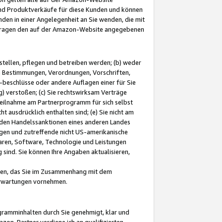
und Produktverkäufe für diese Kunden und können
nden in einer Angelegenheit an Sie wenden, die mit
e-Fragen den auf der Amazon-Website angegebenen
stellen, pflegen und betreiben werden; (b) weder
e Bestimmungen, Verordnungen, Vorschriften,
-beschlüsse oder andere Auflagen einer für Sie
 verstoßen; (c) Sie rechtswirksam Verträge
r Teilnahme am Partnerprogramm für sich selbst
t ausdrücklich enthalten sind; (e) Sie nicht am
den Handelssanktionen eines anderen Landes
gen und zutreffende nicht US-amerikanische
ren, Software, Technologie und Leistungen
sind. Sie können Ihre Angaben aktualisieren,
men, das Sie im Zusammenhang mit dem
 Erwartungen vornehmen.
ogramminhalten durch Sie genehmigt, klar und
zon-Partner verdiene ich an qualifizierten