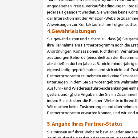
angegebenen Preise, Verkaufsbedingungen, Regeln
jederzeit geändert werden. Sie werden keine Konta
der Interaktion mit der Amazon-Website zusamme
Anweisungen zur Kontaktaufnahme folgen sollte.
4.Gewährleistungen
Sie gewährleisten und sichern zu, dass (a) Sie g
Ihre Teilnahme am Partnerprogramm noch die Erst
Anordnungen, Konzessionen, Richtlinien, Verhalten
zuständigen Behörde (einschließlich der Bestimmu
abschließen dürfen (also z. B. nicht minderjährig
eigenständig geprüft haben und sich nicht auf Zusi
Partnerprogramm teilnehmen und keine Servicean
unterliegen, in dem Sie Serviceangebote wahrneh
Ausfuhr- und Wiederausfuhrbeschränkungen einhal
gelten, und (g) die Angaben, die Sie im Zusammen
indem Sie sich über die Partner-Website in Ihrem
Wir machen keine Zusicherungen und übernehmen 
Partnerprogramm erwarten können, und wir sind n
5.Angabe Ihres Partner-Status
Sie müssen auf Ihrer Website bzw. an jeder ander
deutlich den folgenden oder einen im Wesentlichen