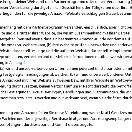
e in irgendeiner Weise mit dem Partnerprogramm oder dieser Vereinbarung (ei
ieser Vereinbarung durchgeführten Geschäften oder Tätigkeiten oder Ihrer 
liegen den für die jeweilige Amazon-Website einschlägigen Steuerbestim
mmenhang mit dem Partnerprogramm versenden, einschließlich, aber nicht be
site und die Nutzer Ihrer Website, die wir im Zusammenhang mit Ihrer Darst
itergeben (beispielsweise dass ein bestimmter Amazon-Kunde vor dem Kauf
uf die Amazon-Website kam, (b) Ihre Website prüfen, überwachen und anderwei
r Website dargestelltes Logo und die auf Ihrer Website dargestellte Impleme
reproduzieren, verbreiten und darstellen. Informationen darüber, wie wir per
ng in
Anhang 4
.
 (a) wir und unsere verbundenen Unternehmen jederzeit (mittelbar oder unmit
ng festgelegten Bedingungen abweichen, (b) wir und unsere verbundenen Unte
 Ähnlichkeit mit Ihrer Website aufweisen bzw. mit Ihrer Website im Wettbewer
barung durchzusetzen, keinen Verzicht auf unser Recht darstellt, die betrof
liche Festlegungen, Aktualisierungen, Handlungen und Zustimmungen, die wi
enommen bzw. erteilt werden und nur wirksam sind, wenn sie schriftlich dur
stimmung von Amazon dürfen Sie diese Vereinbarung weder Kraft Gesetzes no
die Parteien und deren jeweilige Rechtsnachfolger und Abtretungsempfänger 
ngsempfängern durchsetzbar und kommt diesen zugute.