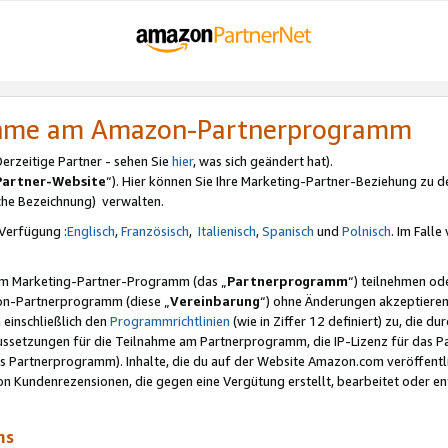
nahme am Amazon-Partnerprogramm
rzeitige Partner - sehen Sie
hier
, was sich geändert hat).
Partner-Website
“). Hier können Sie Ihre Marketing-Partner-Beziehung zu d
iche Bezeichnung) verwalten.
Verfügung :
Englisch
,
Französisch
,
Italienisch
,
Spanisch
und
Polnisch
. Im Fall
erem Marketing-Partner-Programm (das „
Partnerprogramm
“) teilnehmen od
on-Partnerprogramm (diese „
Vereinbarung
“) ohne Änderungen akzeptieren
 einschließlich den
Programmrichtlinien
(wie in Ziffer 12 definiert) zu, die 
raussetzungen für die Teilnahme am Partnerprogramm, die IP-Lizenz für das
s Partnerprogramm). Inhalte, die du auf der Website Amazon.com veröffentl
n Kundenrezensionen, die gegen eine Vergütung erstellt, bearbeitet oder ent
mms