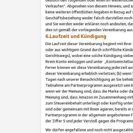
Verkäufen“. Abgesehen von diesem Hinweis, und a
keine weiteren öffentlichen Angaben in Bezug au
Geschäftsbeziehung weder falsch darstellen noch a
und Sie werden weder erklären noch andeuten, dass
dies ist gemäß der vorliegenden Vereinbarung ausd
6.Laufzeit und Kündigung
Die Laufzeit dieser Vereinbarung beginnt mit Ihre
oder aus wichtigem Grund durch schriftliche Kündi
Gerichtswegs), wobei eine solche Kündigung siebe
Ihrem Konto einloggen und unter „Kontoeinstellu
Ferner können wir diese Vereinbarung jederzeit aus
dieser Vereinbarung erheblich verletzen; (b) wenn
Tagen nach unserer Benachrichtigung an Sie behe
Teilnahme am Partnerprogramm ausgesetzt sein kö
wenn wir der Meinung sind, dass die Marke oder 
Meinung sind, dass Amazon im Zusammenhang mit d
zum Steuereinbehalt unterliegt oder künftig unter
sind oder gemeinsam mit Ihnen agieren, bereits in
Partnerprogramm in der allgemein angebotenen Fo
der Ziffer 5 und jeder Verstoß gegen die Programm
Wir dürfen angefallene und noch nicht ausgezahlt