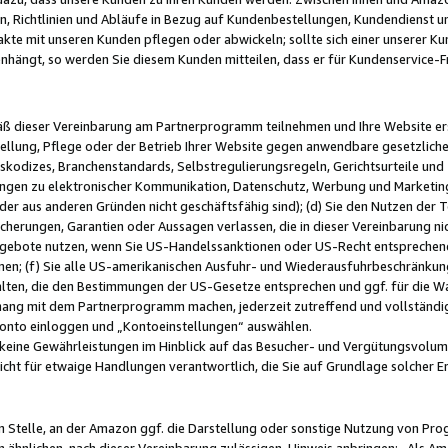
, Richtlinien und Abläufe in Bezug auf Kundenbestellungen, Kundendienst 
kte mit unseren Kunden pflegen oder abwickeln; sollte sich einer unserer Ku
nhängt, so werden Sie diesem Kunden mitteilen, dass er für Kundenservic
emäß dieser Vereinbarung am Partnerprogramm teilnehmen und Ihre Website er
ellung, Pflege oder der Betrieb Ihrer Website gegen anwendbare gesetzlich
skodizes, Branchenstandards, Selbstregulierungsregeln, Gerichtsurteile und 
ngen zu elektronischer Kommunikation, Datenschutz, Werbung und Marketing)
 oder aus anderen Gründen nicht geschäftsfähig sind); (d) Sie den Nutzen de
cherungen, Garantien oder Aussagen verlassen, die in dieser Vereinbarung nich
gebote nutzen, wenn Sie US-Handelssanktionen oder US-Recht entsprechen
men; (f) Sie alle US-amerikanischen Ausfuhr- und Wiederausfuhrbeschränkun
ten, die den Bestimmungen der US-Gesetze entsprechen und ggf. für die Wa
hang mit dem Partnerprogramm machen, jederzeit zutreffend und vollständig 
 Konto einloggen und „Kontoeinstellungen“ auswählen.
keine Gewährleistungen im Hinblick auf das Besucher- und Vergütungsvolu
icht für etwaige Handlungen verantwortlich, die Sie auf Grundlage solcher
en Stelle, an der Amazon ggf. die Darstellung oder sonstige Nutzung von Pr
 ähnlichen, nach dieser Vereinbarung zulässigen, Hinweis anbringen: „Als Ama