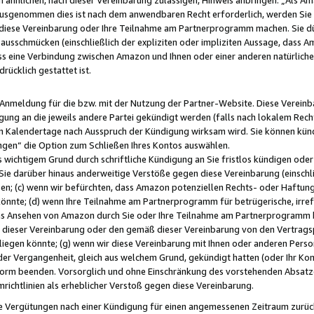
usgenommen dies ist nach dem anwendbaren Recht erforderlich, werden Sie 
f diese Vereinbarung oder Ihre Teilnahme am Partnerprogramm machen. Sie d
usschmücken (einschließlich der expliziten oder impliziten Aussage, dass A
 eine Verbindung zwischen Amazon und Ihnen oder einer anderen natürlichen 
rücklich gestattet ist.
r Anmeldung für die bzw. mit der Nutzung der Partner-Website. Diese Vereinb
gung an die jeweils andere Partei gekündigt werden (falls nach lokalem Rech
n Kalendertage nach Ausspruch der Kündigung wirksam wird. Sie können kündi
ngen“ die Option zum Schließen Ihres Kontos auswählen.
 wichtigem Grund durch schriftliche Kündigung an Sie fristlos kündigen oder I
 Sie darüber hinaus anderweitige Verstöße gegen diese Vereinbarung (einschli
ben; (c) wenn wir befürchten, dass Amazon potenziellen Rechts- oder Haftu
nnte; (d) wenn Ihre Teilnahme am Partnerprogramm für betrügerische, irref
das Ansehen von Amazon durch Sie oder Ihre Teilnahme am Partnerprogramm b
ieser Vereinbarung oder den gemäß dieser Vereinbarung von den Vertragspa
liegen könnte; (g) wenn wir diese Vereinbarung mit Ihnen oder anderen Perso
 der Vergangenheit, gleich aus welchem Grund, gekündigt hatten (oder Ihr Ko
rm beenden. Vorsorglich und ohne Einschränkung des vorstehenden Absatzes
richtlinien als erheblicher Verstoß gegen diese Vereinbarung.
e Vergütungen nach einer Kündigung für einen angemessenen Zeitraum zurückb