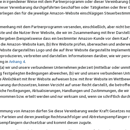
e in irgendeiner Weise mit dem Partnerprogramm oder dieser Vereinbarung (ei
ieser Vereinbarung durchgeführten Geschäften oder Tätigkeiten oder Ihrer 
liegen den für die jeweilige Amazon-Website einschlägigen Steuerbestim
mmenhang mit dem Partnerprogramm versenden, einschließlich, aber nicht be
site und die Nutzer Ihrer Website, die wir im Zusammenhang mit Ihrer Darst
itergeben (beispielsweise dass ein bestimmter Amazon-Kunde vor dem Kauf
uf die Amazon-Website kam, (b) Ihre Website prüfen, überwachen und anderwei
r Website dargestelltes Logo und die auf Ihrer Website dargestellte Impleme
reproduzieren, verbreiten und darstellen. Informationen darüber, wie wir per
ng in
Anhang 4
.
 (a) wir und unsere verbundenen Unternehmen jederzeit (mittelbar oder unmit
ng festgelegten Bedingungen abweichen, (b) wir und unsere verbundenen Unte
 Ähnlichkeit mit Ihrer Website aufweisen bzw. mit Ihrer Website im Wettbewer
barung durchzusetzen, keinen Verzicht auf unser Recht darstellt, die betrof
liche Festlegungen, Aktualisierungen, Handlungen und Zustimmungen, die wi
enommen bzw. erteilt werden und nur wirksam sind, wenn sie schriftlich dur
stimmung von Amazon dürfen Sie diese Vereinbarung weder Kraft Gesetzes no
die Parteien und deren jeweilige Rechtsnachfolger und Abtretungsempfänger 
ngsempfängern durchsetzbar und kommt diesen zugute.