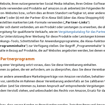
ebsite, Ihren nutzergenerierten Social Media-Inhalten, Ihren Online-Softwar
ebsite verwenden und Produkte auf amazon.co.uk anbieten) (im Folgenden Ihr
-Websites bzw., sofern dies an Ihrem Standort verfügbar ist, einer ander
ite
“) oder (ii) mit der Partner-ID in Alexa Skill (über das Alexa Shopping Ki
estellten markierten Link-Formate verwenden („
Partner-Links
“).
oder sich damit verbinden, um ein Produkt oder Leistungen zu erwerben, di
gütung für qualifizierte Verkäufe, wie im
Vergütungskatalog für das Part
Zur Unterstützung Ihrer Werbung für diese Produkte oder Leistungen können w
linkungs-Tools, Schnittstellen für Anwendungsprogramme, die Alexa-Funktion
Programminhalte
“) zur Verfügung stellen. Der Begriff „Programminhalte“ be
halte in Bezug auf Produkte, die auf Websites angeboten werden, bei denen 
as Partnerprogramm
einer Vergütung setzt voraus, dass Sie diese Vereinbarung einhalten.
ionen zu geben, die wir anfordern, um zu überprüfen, dass Sie diese Vereinba
oder andere anwendbare Marketingverträge von Amazon verstoßen, behalten w
 vor, sämtliche im Rahmen dieser Vereinbarung andernfalls an Sie zahlbare
tellen (und Sie stimmen zu, keinen Anspruch auf entsprechende Vergütungen
 dem Verstoß stehen, und unbeschadet des Rechts von Amazon, Ersatz für 
azu, dass unsere Kunden zu Ihren Kunden werden. Zwischen Ihnen und Amaz