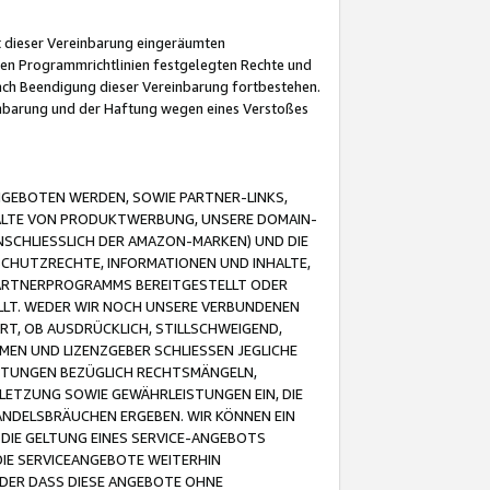
it dieser Vereinbarung eingeräumten
 den Programmrichtlinien festgelegten Rechte und
 nach Beendigung dieser Vereinbarung fortbestehen.
einbarung und der Haftung wegen eines Verstoßes
GEBOTEN WERDEN, SOWIE PARTNER-LINKS,
ALTE VON PRODUKTWERBUNG, UNSERE DOMAIN-
SCHLIESSLICH DER AMAZON-MARKEN) UND DIE
SCHUTZRECHTE, INFORMATIONEN UND INHALTE,
PARTNERPROGRAMMS BEREITGESTELLT ODER
ELLT. WEDER WIR NOCH UNSERE VERBUNDENEN
T, OB AUSDRÜCKLICH, STILLSCHWEIGEND,
MEN UND LIZENZGEBER SCHLIESSEN JEGLICHE
ISTUNGEN BEZÜGLICH RECHTSMÄNGELN,
LETZUNG SOWIE GEWÄHRLEISTUNGEN EIN, DIE
ANDELSBRÄUCHEN ERGEBEN. WIR KÖNNEN EIN
 DIE GELTUNG EINES SERVICE-ANGEBOTS
IE SERVICEANGEBOTE WEITERHIN
ODER DASS DIESE ANGEBOTE OHNE