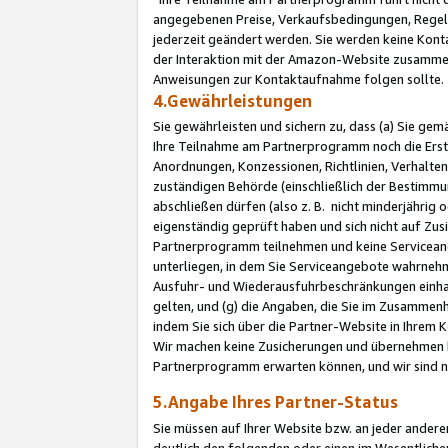
angegebenen Preise, Verkaufsbedingungen, Regeln
jederzeit geändert werden. Sie werden keine Konta
der Interaktion mit der Amazon-Website zusamme
Anweisungen zur Kontaktaufnahme folgen sollte.
4.Gewährleistungen
Sie gewährleisten und sichern zu, dass (a) Sie g
Ihre Teilnahme am Partnerprogramm noch die Erst
Anordnungen, Konzessionen, Richtlinien, Verhalten
zuständigen Behörde (einschließlich der Bestimmu
abschließen dürfen (also z. B. nicht minderjährig
eigenständig geprüft haben und sich nicht auf Zusi
Partnerprogramm teilnehmen und keine Servicean
unterliegen, in dem Sie Serviceangebote wahrneh
Ausfuhr- und Wiederausfuhrbeschränkungen einhal
gelten, und (g) die Angaben, die Sie im Zusammen
indem Sie sich über die Partner-Website in Ihrem
Wir machen keine Zusicherungen und übernehmen 
Partnerprogramm erwarten können, und wir sind n
5.Angabe Ihres Partner-Status
Sie müssen auf Ihrer Website bzw. an jeder ander
deutlich den folgenden oder einen im Wesentlichen