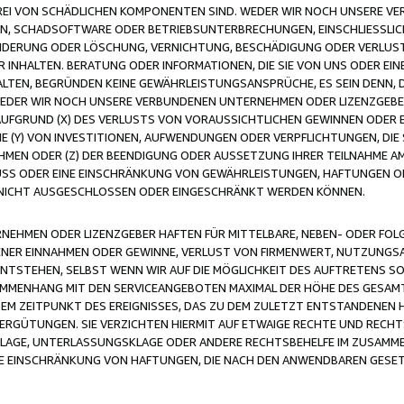
FREI VON SCHÄDLICHEN KOMPONENTEN SIND. WEDER WIR NOCH UNSERE 
VIREN, SCHADSOFTWARE ODER BETRIEBSUNTERBRECHUNGEN, EINSCHLIESSL
ÄNDERUNG ODER LÖSCHUNG, VERNICHTUNG, BESCHÄDIGUNG ODER VERLUST 
INHALTEN. BERATUNG ODER INFORMATIONEN, DIE SIE VON UNS ODER EIN
LTEN, BEGRÜNDEN KEINE GEWÄHRLEISTUNGSANSPRÜCHE, ES SEIN DENN, DI
WEDER WIR NOCH UNSERE VERBUNDENEN UNTERNEHMEN ODER LIZENZGEBE
FGRUND (X) DES VERLUSTS VON VORAUSSICHTLICHEN GEWINNEN ODER 
 (Y) VON INVESTITIONEN, AUFWENDUNGEN ODER VERPFLICHTUNGEN, DIE 
EN ODER (Z) DER BEENDIGUNG ODER AUSSETZUNG IHRER TEILNAHME A
LUSS ODER EINE EINSCHRÄNKUNG VON GEWÄHRLEISTUNGEN, HAFTUNGEN O
NICHT AUSGESCHLOSSEN ODER EINGESCHRÄNKT WERDEN KÖNNEN.
EHMEN ODER LIZENZGEBER HAFTEN FÜR MITTELBARE, NEBEN- ODER FOL
R EINNAHMEN ODER GEWINNE, VERLUST VON FIRMENWERT, NUTZUNGSAU
TSTEHEN, SELBST WENN WIR AUF DIE MÖGLICHKEIT DES AUFTRETENS S
MENHANG MIT DEN SERVICEANGEBOTEN MAXIMAL DER HÖHE DES GESAMT
M ZEITPUNKT DES EREIGNISSES, DAS ZU DEM ZULETZT ENTSTANDENEN 
ERGÜTUNGEN. SIE VERZICHTEN HIERMIT AUF ETWAIGE RECHTE UND RECHT
KLAGE, UNTERLASSUNGSKLAGE ODER ANDERE RECHTSBEHELFE IM ZUSAMME
NE EINSCHRÄNKUNG VON HAFTUNGEN, DIE NACH DEN ANWENDBAREN GESE