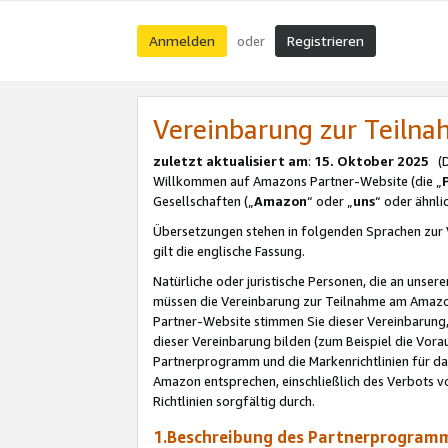
Anmelden
Registrieren
oder
Vereinbarung zur Teil
zuletzt aktualisiert am
:
15. Oktober 2025
(De
Willkommen auf Amazons Partner-Website (die „
Gesellschaften („
Amazon
“ oder „
uns
“ oder ähnl
Übersetzungen stehen in folgenden Sprachen zur 
gilt die englische Fassung.
Natürliche oder juristische Personen, die an uns
müssen die Vereinbarung zur Teilnahme am Amaz
Partner-Website stimmen Sie dieser Vereinbarung,
dieser Vereinbarung bilden (zum Beispiel die Vo
Partnerprogramm und die Markenrichtlinien für da
Amazon entsprechen, einschließlich des Verbots vo
Richtlinien sorgfältig durch.
1.Beschreibung des Partnerprogra