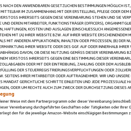
 NACH DEN ANWENDBAREN GESETZLICHEN BESTIMMUNGEN MÖGLICH IST, S
MITTELBAR IM ZUSAMMENHANG MIT DER ERSTELLUNG, PFLEGE ODER DEM BE
ERSTOSS IHRERSEITS GEGEN DIESE VEREINBARUNG STEHEN UND SIE VERP
UND DEREN MITARBEITER, FUNKTIONSTRÄGER (OFFICERS), ORGANMITGLI
N, HAFTUNGEN, KOSTEN UND AUSLAGEN (EINSCHLIESSLICH ANGEMESSENE
HEN MIT (A) IHRER WEBSITE BZW. AUF IHRER WEBSITE ERSCHEINENDEM M
LS MIT ANDEREN APPLIKATIONEN, INHALTEN ODER PROZESSEN, (B) DER 
RMARKTUNG IHRER WEBSITE ODER DES GGF. AUF ODER INNERHALB IHRER W
ABHÄNGIG DAVON, OB DIESE NUTZUNG GEMÄSS DIESER VEREINBARUNG B
EINEM VERSTOSS IHRERSEITS GEGEN EINE BESTIMMUNG DIESER VEREINBARU
D ZOLLABGABEN ODER MIT DER EINTREIBUNG, ZAHLUNG ODER DEM AUSBLEI
FÜLLUNG DER STEUERREGISTRIERUNGSVERPFLICHTUNGEN ODER ZOLLVERPF
W. SEITENS IHRER MITARBEITER ODER AUFTRAGNEHMER. WIR UND UNSERE
ES MANDAT GERICHTLICHE SCHRITTE EINLEITEN UND JEDE PROZESSUALE 
GEN, ODER UM RECHTE AUCH ZUM ZWECK DER DURCHSETZUNG DIESES AR
ilegung
endeiner Weise mit dem Partnerprogramm oder dieser Vereinbarung (einschließl
ieser Vereinbarung durchgeführten Geschäften oder Tätigkeiten oder Ihrer 
iegt den für die jeweilige Amazon-Website einschlägigen Bestimmungen z