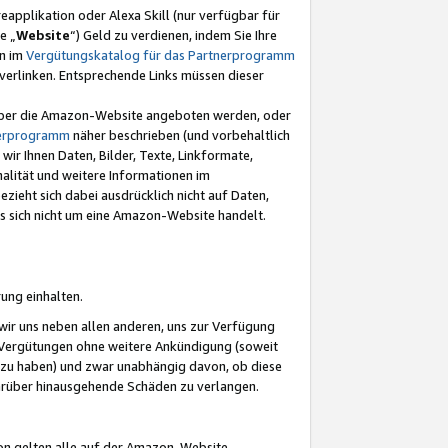
eapplikation oder Alexa Skill (nur verfügbar für
e „
Website
“) Geld zu verdienen, indem Sie Ihre
en im
Vergütungskatalog für das Partnerprogramm
t) verlinken. Entsprechende Links müssen dieser
e über die Amazon-Website angeboten werden, oder
nerprogramm
näher beschrieben (und vorbehaltlich
ir Ihnen Daten, Bilder, Texte, Linkformate,
alität und weitere Informationen im
zieht sich dabei ausdrücklich nicht auf Daten,
es sich nicht um eine Amazon-Website handelt.
rung einhalten.
ir uns neben allen anderen, uns zur Verfügung
n Vergütungen ohne weitere Ankündigung (soweit
 zu haben) und zwar unabhängig davon, ob diese
darüber hinausgehende Schäden zu verlangen.
on gelten alle auf der Amazon-Website