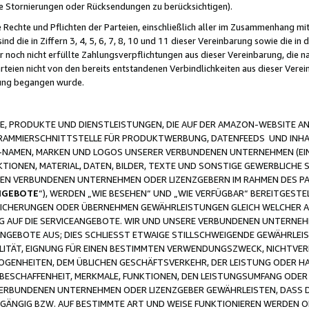
ge Stornierungen oder Rücksendungen zu berücksichtigen).
 Rechte und Pflichten der Parteien, einschließlich aller im Zusammenhang m
 die in Ziffern 3, 4, 5, 6, 7, 8, 10 und 11 dieser Vereinbarung sowie die in
er noch nicht erfüllte Zahlungsverpflichtungen aus dieser Vereinbarung, die
arteien nicht von den bereits entstandenen Verbindlichkeiten aus dieser Ver
gung begangen wurde.
 PRODUKTE UND DIENSTLEISTUNGEN, DIE AUF DER AMAZON-WEBSITE AN
GRAMMIERSCHNITTSTELLE FÜR PRODUKTWERBUNG, DATENFEEDS UND INH
-NAMEN, MARKEN UND LOGOS UNSERER VERBUNDENEN UNTERNEHMEN (EIN
IONEN, MATERIAL, DATEN, BILDER, TEXTE UND SONSTIGE GEWERBLICHE 
EREN VERBUNDENEN UNTERNEHMEN ODER LIZENZGEBERN IM RAHMEN DES 
NGEBOTE
“), WERDEN „WIE BESEHEN“ UND „WIE VERFÜGBAR“ BEREITGEST
CHERUNGEN ODER ÜBERNEHMEN GEWÄHRLEISTUNGEN GLEICH WELCHER AR
ZUG AUF DIE SERVICEANGEBOTE. WIR UND UNSERE VERBUNDENEN UNTERNEH
ANGEBOTE AUS; DIES SCHLIESST ETWAIGE STILLSCHWEIGENDE GEWÄHRLE
LITÄT, EIGNUNG FÜR EINEN BESTIMMTEN VERWENDUNGSZWECK, NICHTVER
OGENHEITEN, DEM ÜBLICHEN GESCHÄFTSVERKEHR, DER LEISTUNG ODER H
 BESCHAFFENHEIT, MERKMALE, FUNKTIONEN, DEN LEISTUNGSUMFANG ODER
VERBUNDENEN UNTERNEHMEN ODER LIZENZGEBER GEWÄHRLEISTEN, DASS D
HGÄNGIG BZW. AUF BESTIMMTE ART UND WEISE FUNKTIONIEREN WERDEN 