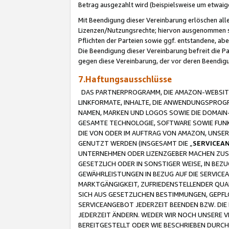
Betrag ausgezahlt wird (beispielsweise um etwai
Mit Beendigung dieser Vereinbarung erlöschen alle
Lizenzen/Nutzungsrechte; hiervon ausgenommen sind
Pflichten der Parteien sowie ggf. entstandene, ab
Die Beendigung dieser Vereinbarung befreit die P
gegen diese Vereinbarung, der vor deren Beendi
7.Haftungsausschlüsse
DAS PARTNERPROGRAMM, DIE AMAZON-WEBSITE,
LINKFORMATE, INHALTE, DIE ANWENDUNGSPRO
NAMEN, MARKEN UND LOGOS SOWIE DIE DOMAIN
GESAMTE TECHNOLOGIE, SOFTWARE SOWIE FUNKT
DIE VON ODER IM AUFTRAG VON AMAZON, UNS
GENUTZT WERDEN (INSGESAMT DIE „
SERVICEA
UNTERNEHMEN ODER LIZENZGEBER MACHEN ZUSI
GESETZLICH ODER IN SONSTIGER WEISE, IN BE
GEWÄHRLEISTUNGEN IN BEZUG AUF DIE SERVICE
MARKTGÄNGIGKEIT, ZUFRIEDENSTELLENDER QUA
SICH AUS GESETZLICHEN BESTIMMUNGEN, GEPFL
SERVICEANGEBOT JEDERZEIT BEENDEN BZW. DIE
JEDERZEIT ÄNDERN. WEDER WIR NOCH UNSERE 
BEREITGESTELLT ODER WIE BESCHRIEBEN DURC