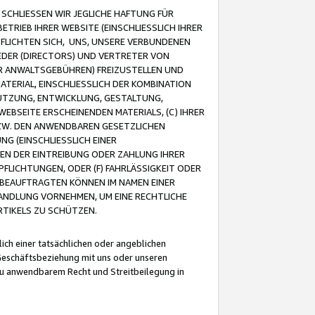
CHLIESSEN WIR JEGLICHE HAFTUNG FÜR
TRIEB IHRER WEBSITE (EINSCHLIESSLICH IHRER
FLICHTEN SICH, UNS, UNSERE VERBUNDENEN
EDER (DIRECTORS) UND VERTRETER VON
R ANWALTSGEBÜHREN) FREIZUSTELLEN UND
ATERIAL, EINSCHLIESSLICH DER KOMBINATION
NUTZUNG, ENTWICKLUNG, GESTALTUNG,
EBSEITE ERSCHEINENDEN MATERIALS, (C) IHRER
ZW. DEN ANWENDBAREN GESETZLICHEN
NG (EINSCHLIESSLICH EINER
BEN DER EINTREIBUNG ODER ZAHLUNG IHRER
LICHTUNGEN, ODER (F) FAHRLÄSSIGKEIT ODER
 BEAUFTRAGTEN KÖNNEN IM NAMEN EINER
HANDLUNG VORNEHMEN, UM EINE RECHTLICHE
TIKELS ZU SCHÜTZEN.
ich einer tatsächlichen oder angeblichen
Geschäftsbeziehung mit uns oder unseren
u anwendbarem Recht und Streitbeilegung in