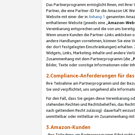
Das Partnerprogramm ermöglicht Ihnen, mit Ihrer W
Partner, die eine Partner-ID für die Amazon UK W
Website mit einer der in
Anhang 1
genannten Amazon
enthaltenen Website (jeweils eine „
Amazon-Webs
Vereinbarung entsprechen und die von uns bereitg
Wenn unsere Kunden die Partner-Links anklicken 
andere Handlungen vornehmen, können Sie eine Ver
der dort festgelegten Einschränkungen) erhalten. 
Widgets, Links, Marketing-Inhalte und andere Ver
Zusammenhang mit dem Partnerprogramm (die „
Bilder, Texte oder sonstige Informationen oder In
2.Compliance-Anforderungen für d
Ihre Teilnahme am Partnerprogramm und der Bezug 
Sie sind verpflichtet, uns umgehend alle Informat
Für den Fall, dass Sie gegen diese Vereinbarung 
stehenden Rechten und Rechtsbehelfen, das Recht
nach geltendem Recht zulässig) dauerhaft einzus
unmittelbar oder mittelbar im Zusammenhang mit
3.Amazon-Kunden
Ihre Teilnahme am Partnerprogramm führt nicht d