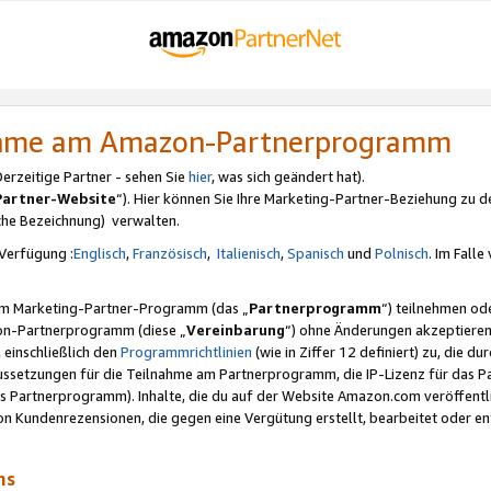
nahme am Amazon-Partnerprogramm
rzeitige Partner - sehen Sie
hier
, was sich geändert hat).
Partner-Website
“). Hier können Sie Ihre Marketing-Partner-Beziehung zu d
iche Bezeichnung) verwalten.
Verfügung :
Englisch
,
Französisch
,
Italienisch
,
Spanisch
und
Polnisch
. Im Fall
erem Marketing-Partner-Programm (das „
Partnerprogramm
“) teilnehmen od
on-Partnerprogramm (diese „
Vereinbarung
“) ohne Änderungen akzeptieren
 einschließlich den
Programmrichtlinien
(wie in Ziffer 12 definiert) zu, die 
raussetzungen für die Teilnahme am Partnerprogramm, die IP-Lizenz für das
s Partnerprogramm). Inhalte, die du auf der Website Amazon.com veröffentl
n Kundenrezensionen, die gegen eine Vergütung erstellt, bearbeitet oder ent
mms