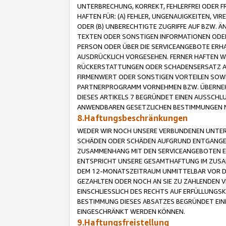
UNTERBRECHUNG, KORREKT, FEHLERFREI ODER 
HAFTEN FÜR: (A) FEHLER, UNGENAUIGKEITEN, 
ODER (B) UNBERECHTIGTE ZUGRIFFE AUF BZW. 
TEXTEN ODER SONSTIGEN INFORMATIONEN ODER 
PERSON ODER ÜBER DIE SERVICEANGEBOTE ERHA
AUSDRÜCKLICH VORGESEHEN. FERNER HAFTEN 
RÜCKERSTATTUNGEN ODER SCHADENSERSATZ AU
FIRMENWERT ODER SONSTIGEN VORTEILEN SOWIE
PARTNERPROGRAMM VORNEHMEN BZW. ÜBERNEHM
DIESES ARTIKELS 7 BEGRÜNDET EINEN AUSSCH
ANWENDBAREN GESETZLICHEN BESTIMMUNGEN 
8.Haftungsbeschränkungen
WEDER WIR NOCH UNSERE VERBUNDENEN UNTERN
SCHÄDEN ODER SCHÄDEN AUFGRUND ENTGANGENE
ZUSAMMENHANG MIT DEN SERVICEANGEBOTEN EN
ENTSPRICHT UNSERE GESAMTHAFTUNG IM ZUSAM
DEM 12-MONATSZEITRAUM UNMITTELBAR VOR DE
GEZAHLTEN ODER NOCH AN SIE ZU ZAHLENDEN V
EINSCHLIESSLICH DES RECHTS AUF ERFÜLLUNGS
BESTIMMUNG DIESES ABSATZES BEGRÜNDET EI
EINGESCHRÄNKT WERDEN KÖNNEN.
9.Haftungsfreistellung