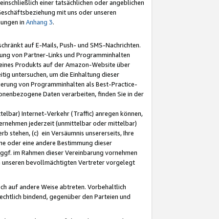
nschließlich einer tatsächlichen oder angeblichen
Geschäftsbeziehung mit uns oder unseren
mungen in
Anhang 3
.
schränkt auf E-Mails, Push- und SMS-Nachrichten.
ellung von Partner-Links und Programminhalten
 eines Produkts auf der Amazon-Website über
tig untersuchen, um die Einhaltung dieser
ntierung von Programminhalten als Best-Practice-
sonenbezogene Daten verarbeiten, finden Sie in der
telbar) Internet-Verkehr (Traffic) anregen können,
rnehmen jederzeit (unmittelbar oder mittelbar)
b stehen, (c) ein Versäumnis unsererseits, Ihre
fene oder eine andere Bestimmung dieser
r ggf. im Rahmen dieser Vereinbarung vornehmen
ch unseren bevollmächtigten Vertreter vorgelegt
ch auf andere Weise abtreten. Vorbehaltlich
rechtlich bindend, gegenüber den Parteien und