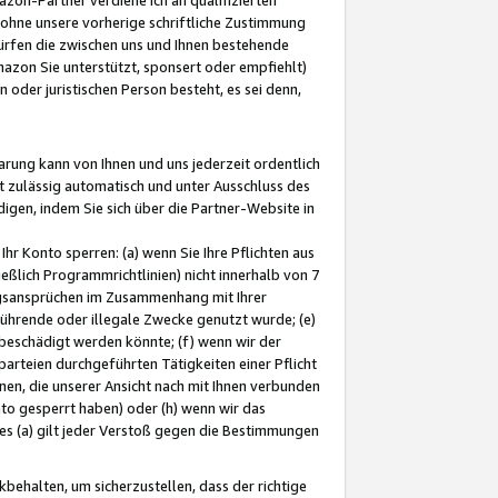
ohne unsere vorherige schriftliche Zustimmung
ürfen die zwischen uns und Ihnen bestehende
mazon Sie unterstützt, sponsert oder empfiehlt)
oder juristischen Person besteht, es sei denn,
arung kann von Ihnen und uns jederzeit ordentlich
t zulässig automatisch und unter Ausschluss des
gen, indem Sie sich über die Partner-Website in
hr Konto sperren: (a) wenn Sie Ihre Pflichten aus
eßlich Programmrichtlinien) nicht innerhalb von 7
ngsansprüchen im Zusammenhang mit Ihrer
ührende oder illegale Zwecke genutzt wurde; (e)
eschädigt werden könnte; (f) wenn wir der
rteien durchgeführten Tätigkeiten einer Pflicht
nen, die unserer Ansicht nach mit Ihnen verbunden
nto gesperrt haben) oder (h) wenn wir das
 (a) gilt jeder Verstoß gegen die Bestimmungen
ehalten, um sicherzustellen, dass der richtige