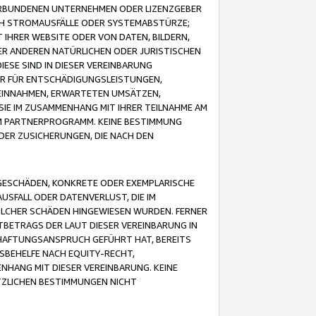
VERBUNDENEN UNTERNEHMEN ODER LIZENZGEBER
ICH STROMAUSFÄLLE ODER SYSTEMABSTÜRZE;
IHRER WEBSITE ODER VON DATEN, BILDERN,
ER ANDEREN NATÜRLICHEN ODER JURISTISCHEN
ESE SIND IN DIESER VEREINBARUNG
R FÜR ENTSCHÄDIGUNGSLEISTUNGEN,
EINNAHMEN, ERWARTETEN UMSÄTZEN,
SIE IM ZUSAMMENHANG MIT IHRER TEILNAHME AM
M PARTNERPROGRAMM. KEINE BESTIMMUNG
DER ZUSICHERUNGEN, DIE NACH DEN
GESCHÄDEN, KONKRETE ODER EXEMPLARISCHE
SFALL ODER DATENVERLUST, DIE IM
OLCHER SCHÄDEN HINGEWIESEN WURDEN. FERNER
BETRAGS DER LAUT DIESER VEREINBARUNG IN
HAFTUNGSANSPRUCH GEFÜHRT HAT, BEREITS
SBEHELFE NACH EQUITY-RECHT,
NHANG MIT DIESER VEREINBARUNG. KEINE
TZLICHEN BESTIMMUNGEN NICHT