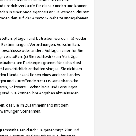
und Produktverkäufe für diese Kunden und können
nden in einer Angelegenheit an Sie wenden, die mit
e-Fragen den auf der Amazon-Website angegebenen
stellen, pflegen und betreiben werden; (b) weder
e Bestimmungen, Verordnungen, Vorschriften,
-beschlüsse oder andere Auflagen einer für Sie
 verstoßen; (c) Sie rechtswirksam Verträge
r Teilnahme am Partnerprogramm für sich selbst
t ausdrücklich enthalten sind; (e) Sie nicht am
den Handelssanktionen eines anderen Landes
gen und zutreffende nicht US-amerikanische
ren, Software, Technologie und Leistungen
sind. Sie können Ihre Angaben aktualisieren,
men, das Sie im Zusammenhang mit dem
 Erwartungen vornehmen.
ogramminhalten durch Sie genehmigt, klar und
zon-Partner verdiene ich an qualifizierten