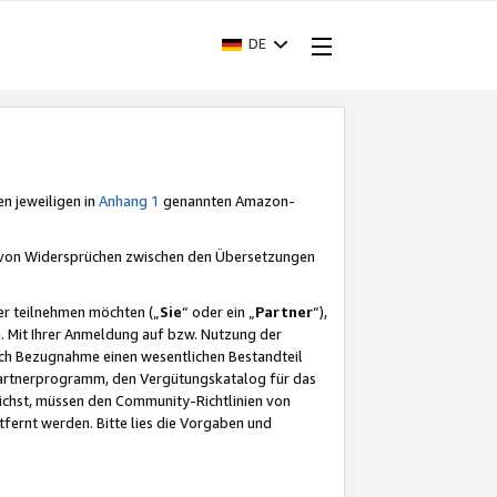
DE
en jeweiligen in
Anhang 1
genannten Amazon-
e von Widersprüchen zwischen den Übersetzungen
er teilnehmen möchten („
Sie
“ oder ein „
Partner
“),
. Mit Ihrer Anmeldung auf bzw. Nutzung der
durch Bezugnahme einen wesentlichen Bestandteil
 Partnerprogramm, den Vergütungskatalog für das
ichst, müssen den Community-Richtlinien von
fernt werden. Bitte lies die Vorgaben und