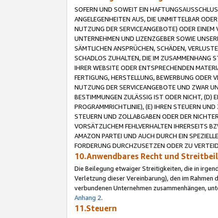
SOFERN UND SOWEIT EIN HAFTUNGSAUSSCHLUSS
ANGELEGENHEITEN AUS, DIE UNMITTELBAR ODER 
NUTZUNG DER SERVICEANGEBOTE) ODER EINEM V
UNTERNEHMEN UND LIZENZGEBER SOWIE UNSERE 
SÄMTLICHEN ANSPRÜCHEN, SCHÄDEN, VERLUSTE
SCHADLOS ZUHALTEN, DIE IM ZUSAMMENHANG STE
IHRER WEBSITE ODER ENTSPRECHENDEN MATERIA
FERTIGUNG, HERSTELLUNG, BEWERBUNG ODER VE
NUTZUNG DER SERVICEANGEBOTE UND ZWAR UN
BESTIMMUNGEN ZULÄSSIG IST ODER NICHT, (D) 
PROGRAMMRICHTLINIE), (E) IHREN STEUERN UN
STEUERN UND ZOLLABGABEN ODER DER NICHTER
VORSÄTZLICHEM FEHLVERHALTEN IHRERSEITS BZ
AMAZON PARTEI UND AUCH DURCH EIN SPEZIELL
FORDERUNG DURCHZUSETZEN ODER ZU VERTEIDI
10.Anwendbares Recht und Streitbe
Die Beilegung etwaiger Streitigkeiten, die in irg
Verletzung dieser Vereinbarung), den im Rahmen d
verbundenen Unternehmen zusammenhängen, unterl
Anhang 2
.
11.Steuern