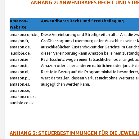
ANHANG 2: ANWENDBARES RECHT UND STRE
Amazon-
Anwendbares Recht und Streitbeilegung
Website
amazon.com.be,
Diese Vereinbarung und Streitigkeiten aller Art, die 
amazon.fr,
Großherzogtums Luxemburg unter Ausschluss seiner Kol
amazon.de,
ausschließlichen Zuständigkeit der Gerichte im Geri
audible.de,
dieser Vereinbarung kann Amazon bei einem zuständig
amazon.ie
Rechtsschutz wegen einer tatsächlichen oder angebli
amazon.it,
Amazon oder einer anderen natürlichen oder juristisc
amazon.nl,
Rechte in Bezug auf die Programminhalte besonderer,
amazon.pl,
Wert darstellen, dessen Verlust nicht ohne Weiteres e
amazon.es,
ausgeglichen werden kann.
amazon.se,
amazon.co.uk,
audible.co.uk
ANHANG 3: STEUERBESTIMMUNGEN FÜR DIE JEWEIL