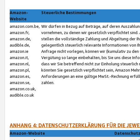
Amazon-
Steuerliche Bestimmungen
Website
amazon.com.be,
Wir dürfen in Bezug auf Beträge, auf deren Auszahlun
amazon.fr,
vornehmen, zu denen wir gesetzlich verpflichtet sind
amazon.de,
stellen die vollständige Zahlung und Abgeltung der 
audible.de,
gelegentlich steuerlich relevante Informationen von I
amazon.ie
Anfrage nicht vorlegen, können wir (kumulativ zu de
amazon.it,
Vergütung so lange einbehalten, bis Sie uns diese Inf
amazon.nl,
dass wir Sie betreffend nicht zur Einholung steuerlich 
amazon.pl,
könnten Sie gesetzlich verpflichtet sein, Amazon Meh
amazon.es,
Anforderungen an eine gültige MwSt.-Rechnung erfüllt
amazon.se,
zahlen.
amazon.co.uk,
audible.co.uk
ANHANG 4: DATENSCHUTZERKLÄRUNG FÜR DIE JEWE
Amazon-Website
Datenschutz