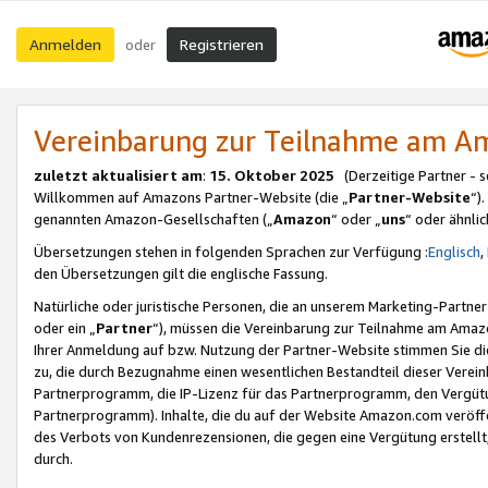
Anmelden
Registrieren
oder
Vereinbarung zur Teilnahme am 
zuletzt aktualisiert am
:
15. Oktober 2025
(Derzeitige Partner - 
Willkommen auf Amazons Partner-Website (die „
Partner-Website
“)
genannten Amazon-Gesellschaften („
Amazon
“ oder „
uns
“ oder ähnli
Übersetzungen stehen in folgenden Sprachen zur Verfügung :
Englisch
,
den Übersetzungen gilt die englische Fassung.
Natürliche oder juristische Personen, die an unserem Marketing-Partn
oder ein „
Partner
“), müssen die Vereinbarung zur Teilnahme am Ama
Ihrer Anmeldung auf bzw. Nutzung der Partner-Website stimmen Sie die
zu, die durch Bezugnahme einen wesentlichen Bestandteil dieser Verei
Partnerprogramm, die IP-Lizenz für das Partnerprogramm, den Vergütu
Partnerprogramm). Inhalte, die du auf der Website Amazon.com veröffe
des Verbots von Kundenrezensionen, die gegen eine Vergütung erstellt, 
durch.