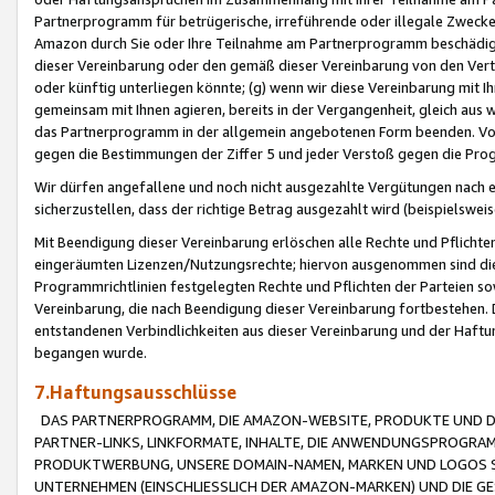
Partnerprogramm für betrügerische, irreführende oder illegale Zwecke
Amazon durch Sie oder Ihre Teilnahme am Partnerprogramm beschädig
dieser Vereinbarung oder den gemäß dieser Vereinbarung von den Vertr
oder künftig unterliegen könnte; (g) wenn wir diese Vereinbarung mit I
gemeinsam mit Ihnen agieren, bereits in der Vergangenheit, gleich aus
das Partnerprogramm in der allgemein angebotenen Form beenden. Vors
gegen die Bestimmungen der Ziffer 5 und jeder Verstoß gegen die Prog
Wir dürfen angefallene und noch nicht ausgezahlte Vergütungen nach 
sicherzustellen, dass der richtige Betrag ausgezahlt wird (beispielsw
Mit Beendigung dieser Vereinbarung erlöschen alle Rechte und Pflichte
eingeräumten Lizenzen/Nutzungsrechte; hiervon ausgenommen sind die in 
Programmrichtlinien festgelegten Rechte und Pflichten der Parteien sow
Vereinbarung, die nach Beendigung dieser Vereinbarung fortbestehen. D
entstandenen Verbindlichkeiten aus dieser Vereinbarung und der Haft
begangen wurde.
7.Haftungsausschlüsse
DAS PARTNERPROGRAMM, DIE AMAZON-WEBSITE, PRODUKTE UND DI
PARTNER-LINKS, LINKFORMATE, INHALTE, DIE ANWENDUNGSPROGR
PRODUKTWERBUNG, UNSERE DOMAIN-NAMEN, MARKEN UND LOGOS S
UNTERNEHMEN (EINSCHLIESSLICH DER AMAZON-MARKEN) UND DIE GE