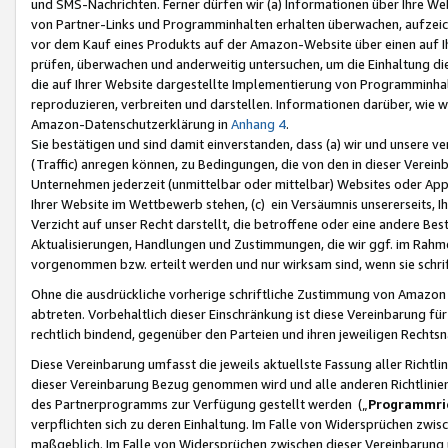
und SMS-Nachrichten. Ferner dürfen wir (a) Informationen über Ihre We
von Partner-Links und Programminhalten erhalten überwachen, aufzei
vor dem Kauf eines Produkts auf der Amazon-Website über einen auf Ih
prüfen, überwachen und anderweitig untersuchen, um die Einhaltung dies
die auf Ihrer Website dargestellte Implementierung von Programminhalt
reproduzieren, verbreiten und darstellen. Informationen darüber, wie w
Amazon-Datenschutzerklärung in
Anhang 4
.
Sie bestätigen und sind damit einverstanden, dass (a) wir und unsere 
(Traffic) anregen können, zu Bedingungen, die von den in dieser Vere
Unternehmen jederzeit (unmittelbar oder mittelbar) Websites oder Appl
Ihrer Website im Wettbewerb stehen, (c) ein Versäumnis unsererseits, I
Verzicht auf unser Recht darstellt, die betroffene oder eine andere B
Aktualisierungen, Handlungen und Zustimmungen, die wir ggf. im Rahme
vorgenommen bzw. erteilt werden und nur wirksam sind, wenn sie schri
Ohne die ausdrückliche vorherige schriftliche Zustimmung von Amazon
abtreten. Vorbehaltlich dieser Einschränkung ist diese Vereinbarung f
rechtlich bindend, gegenüber den Parteien und ihren jeweiligen Rech
Diese Vereinbarung umfasst die jeweils aktuellste Fassung aller Richtli
dieser Vereinbarung Bezug genommen wird und alle anderen Richtlinie
des Partnerprogramms zur Verfügung gestellt werden („
Programmric
verpflichten sich zu deren Einhaltung. Im Falle von Widersprüchen zwi
maßgeblich. Im Falle von Widersprüchen zwischen dieser Vereinbarun