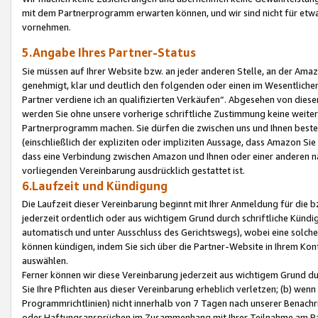
mit dem Partnerprogramm erwarten können, und wir sind nicht für etwa
vornehmen.
5.Angabe Ihres Partner-Status
Sie müssen auf Ihrer Website bzw. an jeder anderen Stelle, an der Am
genehmigt, klar und deutlich den folgenden oder einen im Wesentlichen
Partner verdiene ich an qualifizierten Verkäufen“. Abgesehen von die
werden Sie ohne unsere vorherige schriftliche Zustimmung keine weite
Partnerprogramm machen. Sie dürfen die zwischen uns und Ihnen best
(einschließlich der expliziten oder impliziten Aussage, dass Amazon Si
dass eine Verbindung zwischen Amazon und Ihnen oder einer anderen natü
vorliegenden Vereinbarung ausdrücklich gestattet ist.
6.Laufzeit und Kündigung
Die Laufzeit dieser Vereinbarung beginnt mit Ihrer Anmeldung für die 
jederzeit ordentlich oder aus wichtigem Grund durch schriftliche Kündi
automatisch und unter Ausschluss des Gerichtswegs), wobei eine solch
können kündigen, indem Sie sich über die Partner-Website in Ihrem Ko
auswählen.
Ferner können wir diese Vereinbarung jederzeit aus wichtigem Grund dur
Sie Ihre Pflichten aus dieser Vereinbarung erheblich verletzen; (b) wen
Programmrichtlinien) nicht innerhalb von 7 Tagen nach unserer Benachr
oder Haftungsansprüchen im Zusammenhang mit Ihrer Teilnahme am Pa