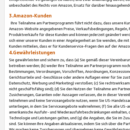
unbeschadet des Rechts von Amazon, Ersatz für darüber hinausgehen
3.Amazon-Kunden
Ihre Teilnahme am Partnerprogramm führt nicht dazu, dass unsere Kun
Amazon-Website angegebenen Preise, Verkaufsbedingungen, Regeln, Ri
Produktverkäufe für diese Kunden und können jederzeit geändert werde
sich einer unserer Kunden in einer Angelegenheit an Sie wenden, die 
Kunden mitteilen, dass er für Kundenservice-Fragen den auf der Ama
4.Gewährleistungen
Sie gewährleisten und sichern zu, dass (a) Sie gemäß dieser Vereinba
betreiben werden; (b) weder Ihre Teilnahme am Partnerprogramm noch d
Bestimmungen, Verordnungen, Vorschriften, Anordnungen, Konzessionen,
Gerichtsurteile und -beschlüsse oder andere Auflagen einer für Sie zu
Datenschutz, Werbung und Marketing) verstoßen; (c) Sie rechtswirksam 
nicht geschäftsfähig sind); (d) Sie den Nutzen der Teilnahme am Partne
Zusicherungen, Garantien oder Aussagen verlassen, die in dieser Verein
teilnehmen und keine Serviceangebote nutzen, wenn Sie US-Handelssa
unterliegen, in dem Sie Serviceangebote wahrnehmen; (f) Sie alle US
amerikanische Ausfuhr- und Wiederausfuhrbeschränkungen einhalten, 
Technologie und Leistungen gelten, und (g) die Angaben, die Sie im 
sind. Sie können Ihre Angaben aktualisieren, indem Sie sich über die 
Wir machen keine Zusicherungen und übernehmen keine Gewährleistun