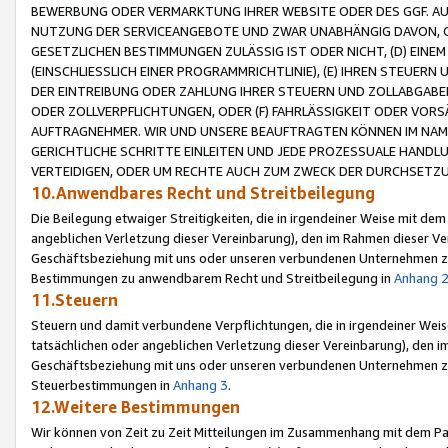
BEWERBUNG ODER VERMARKTUNG IHRER WEBSITE ODER DES GGF. AUF 
NUTZUNG DER SERVICEANGEBOTE UND ZWAR UNABHÄNGIG DAVON, O
GESETZLICHEN BESTIMMUNGEN ZULÄSSIG IST ODER NICHT, (D) EINE
(EINSCHLIESSLICH EINER PROGRAMMRICHTLINIE), (E) IHREN STEUER
DER EINTREIBUNG ODER ZAHLUNG IHRER STEUERN UND ZOLLABGAB
ODER ZOLLVERPFLICHTUNGEN, ODER (F) FAHRLÄSSIGKEIT ODER VORS
AUFTRAGNEHMER. WIR UND UNSERE BEAUFTRAGTEN KÖNNEN IM NAME
GERICHTLICHE SCHRITTE EINLEITEN UND JEDE PROZESSUALE HAND
VERTEIDIGEN, ODER UM RECHTE AUCH ZUM ZWECK DER DURCHSETZU
10.Anwendbares Recht und Streitbeilegung
Die Beilegung etwaiger Streitigkeiten, die in irgendeiner Weise mit de
angeblichen Verletzung dieser Vereinbarung), den im Rahmen dieser Ve
Geschäftsbeziehung mit uns oder unseren verbundenen Unternehmen zu
Bestimmungen zu anwendbarem Recht und Streitbeilegung in
Anhang 
11.Steuern
Steuern und damit verbundene Verpflichtungen, die in irgendeiner Wei
tatsächlichen oder angeblichen Verletzung dieser Vereinbarung), den 
Geschäftsbeziehung mit uns oder unseren verbundenen Unternehmen z
Steuerbestimmungen in
Anhang 3
.
12.Weitere Bestimmungen
Wir können von Zeit zu Zeit Mitteilungen im Zusammenhang mit dem Par