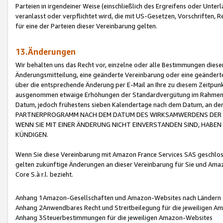
Parteien in irgendeiner Weise (einschließlich des Ergreifens oder Unt
veranlasst oder verpflichtet wird, die mit US-Gesetzen, Vorschriften,
für eine der Parteien dieser Vereinbarung gelten.
13.Änderungen
Wir behalten uns das Recht vor, einzelne oder alle Bestimmungen diese
Änderungsmitteilung, eine geänderte Vereinbarung oder eine geänderte 
über die entsprechende Änderung per E-Mail an Ihre zu diesem Zeitpun
ausgenommen etwaige Erhöhungen der Standardvergütung im Rahmen
Datum, jedoch frühestens sieben Kalendertage nach dem Datum, an de
PARTNERPROGRAMM NACH DEM DATUM DES WIRKSAMWERDENS DER Ä
WENN SIE MIT EINER ÄNDERUNG NICHT EINVERSTANDEN SIND, HABEN S
KÜNDIGEN.
Wenn Sie diese Vereinbarung mit Amazon France Services SAS geschlo
gelten zukünftige Änderungen an dieser Vereinbarung für Sie und Ama
Core S.à r.l. bezieht.
Anhang 1Amazon-Gesellschaften und Amazon-Websites nach Ländern
Anhang 2Anwendbares Recht und Streitbeilegung für die jeweiligen 
Anhang 3Steuerbestimmungen für die jeweiligen Amazon-Websites