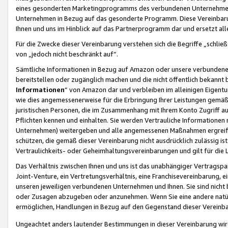
eines gesonderten Marketingprogramms des verbundenen Unternehmens
Unternehmen in Bezug auf das gesonderte Programm. Diese Vereinbarung
Ihnen und uns im Hinblick auf das Partnerprogramm dar und ersetzt al
Für die Zwecke dieser Vereinbarung verstehen sich die Begriffe „schließ
von „jedoch nicht beschränkt auf“.
Sämtliche Informationen in Bezug auf Amazon oder unsere verbunde
bereitstellen oder zugänglich machen und die nicht öffentlich bekannt bz
Informationen
“ von Amazon dar und verbleiben im alleinigen Eigent
wie dies angemessenerweise für die Erbringung Ihrer Leistungen gemäß d
juristischen Personen, die im Zusammenhang mit Ihrem Konto Zugriff au
Pflichten kennen und einhalten. Sie werden Vertrauliche Informationen 
Unternehmen) weitergeben und alle angemessenen Maßnahmen ergreifen
schützen, die gemäß dieser Vereinbarung nicht ausdrücklich zulässig is
Vertraulichkeits- oder Geheimhaltungsvereinbarungen und gilt für die
Das Verhältnis zwischen Ihnen und uns ist das unabhängiger Vertragspa
Joint-Venture, ein Vertretungsverhältnis, eine Franchisevereinbarung, 
unseren jeweiligen verbundenen Unternehmen und Ihnen. Sie sind ni
oder Zusagen abzugeben oder anzunehmen. Wenn Sie eine andere natürli
ermöglichen, Handlungen in Bezug auf den Gegenstand dieser Vereinbar
Ungeachtet anders lautender Bestimmungen in dieser Vereinbarung wird