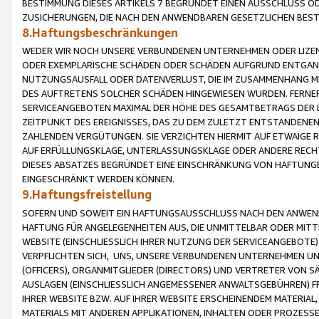
BESTIMMUNG DIESES ARTIKELS 7 BEGRÜNDET EINEN AUSSCHLUSS 
ZUSICHERUNGEN, DIE NACH DEN ANWENDBAREN GESETZLICHEN BE
8.Haftungsbeschränkungen
WEDER WIR NOCH UNSERE VERBUNDENEN UNTERNEHMEN ODER LIZEN
ODER EXEMPLARISCHE SCHÄDEN ODER SCHÄDEN AUFGRUND ENTGANG
NUTZUNGSAUSFALL ODER DATENVERLUST, DIE IM ZUSAMMENHANG MI
DES AUFTRETENS SOLCHER SCHÄDEN HINGEWIESEN WURDEN. FERN
SERVICEANGEBOTEN MAXIMAL DER HÖHE DES GESAMTBETRAGS DER 
ZEITPUNKT DES EREIGNISSES, DAS ZU DEM ZULETZT ENTSTANDENE
ZAHLENDEN VERGÜTUNGEN. SIE VERZICHTEN HIERMIT AUF ETWAIGE 
AUF ERFÜLLUNGSKLAGE, UNTERLASSUNGSKLAGE ODER ANDERE RECHT
DIESES ABSATZES BEGRÜNDET EINE EINSCHRÄNKUNG VON HAFTUNG
EINGESCHRÄNKT WERDEN KÖNNEN.
9.Haftungsfreistellung
SOFERN UND SOWEIT EIN HAFTUNGSAUSSCHLUSS NACH DEN ANWENDB
HAFTUNG FÜR ANGELEGENHEITEN AUS, DIE UNMITTELBAR ODER MITT
WEBSITE (EINSCHLIESSLICH IHRER NUTZUNG DER SERVICEANGEBOTE)
VERPFLICHTEN SICH, UNS, UNSERE VERBUNDENEN UNTERNEHMEN UN
(OFFICERS), ORGANMITGLIEDER (DIRECTORS) UND VERTRETER VON 
AUSLAGEN (EINSCHLIESSLICH ANGEMESSENER ANWALTSGEBÜHREN) FR
IHRER WEBSITE BZW. AUF IHRER WEBSITE ERSCHEINENDEM MATERIAL
MATERIALS MIT ANDEREN APPLIKATIONEN, INHALTEN ODER PROZESSE