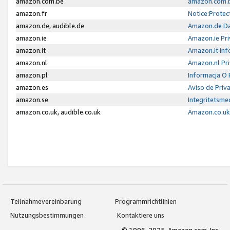
amazon.com.be
amazon.com.b
amazon.fr
Notice:Protec
amazon.de, audible.de
Amazon.de Da
amazon.ie
Amazon.ie Pri
amazon.it
Amazon.it Inf
amazon.nl
Amazon.nl Pri
amazon.pl
Informacja O
amazon.es
Aviso de Priv
amazon.se
Integritetsm
amazon.co.uk, audible.co.uk
Amazon.co.uk 
Teilnahmevereinbarung
Programmrichtlinien
Nutzungsbestimmungen
Kontaktiere uns