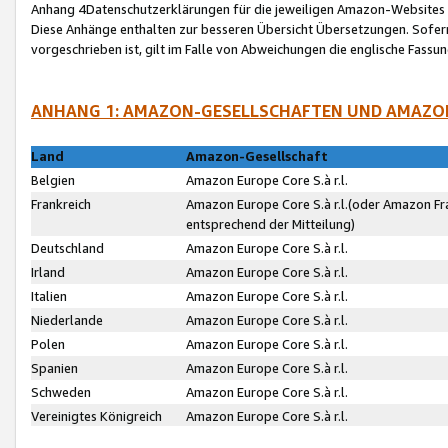
Anhang 4Datenschutzerklärungen für die jeweiligen Amazon-Websites
Diese Anhänge enthalten zur besseren Übersicht Übersetzungen. Sofe
vorgeschrieben ist, gilt im Falle von Abweichungen die englische Fass
ANHANG 1: AMAZON-GESELLSCHAFTEN UND AMAZO
Land
Amazon-Gesellschaft
Belgien
Amazon Europe Core S.à r.l.
Frankreich
Amazon Europe Core S.à r.l.(oder Amazon Fr
entsprechend der Mitteilung)
Deutschland
Amazon Europe Core S.à r.l.
Irland
Amazon Europe Core S.à r.l.
Italien
Amazon Europe Core S.à r.l.
Niederlande
Amazon Europe Core S.à r.l.
Polen
Amazon Europe Core S.à r.l.
Spanien
Amazon Europe Core S.à r.l.
Schweden
Amazon Europe Core S.à r.l.
Vereinigtes Königreich
Amazon Europe Core S.à r.l.