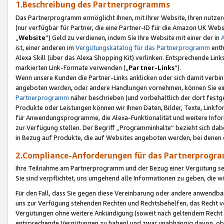
1.Beschreibung des Partnerprogramms
Das Partnerprogramm ermöglicht Ihnen, mit Ihrer Website, Ihren nutzer
(nur verfügbar für Partner, die eine Partner-ID für die Amazon UK We
„
Website
“) Geld zu verdienen, indem Sie Ihre Website mit einer der in
ist, einer anderen im
Vergütungskatalog für das Partnerprogramm
enth
Alexa Skill (über das Alexa Shopping Kit) verlinken. Entsprechende Lin
markierten Link-Formate verwenden („
Partner-Links
“).
Wenn unsere Kunden die Partner-Links anklicken oder sich damit verbi
angeboten werden, oder andere Handlungen vornehmen, können Sie eine
Partnerprogramm
näher beschrieben (und vorbehaltlich der dort festg
Produkte oder Leistungen können wir Ihnen Daten, Bilder, Texte, Linkfo
für Anwendungsprogramme, die Alexa-Funktionalität und weitere Inf
zur Verfügung stellen. Der Begriff „Programminhalte“ bezieht sich dabe
in Bezug auf Produkte, die auf Websites angeboten werden, bei denen 
2.Compliance-Anforderungen für das Partnerprog
Ihre Teilnahme am Partnerprogramm und der Bezug einer Vergütung setz
Sie sind verpflichtet, uns umgehend alle Informationen zu geben, die w
Für den Fall, dass Sie gegen diese Vereinbarung oder andere anwendba
uns zur Verfügung stehenden Rechten und Rechtsbehelfen, das Recht vo
Vergütungen ohne weitere Ankündigung (soweit nach geltendem Recht z
entsprechende Vergütungen zu haben) und zwar unabhängig davon, ob 