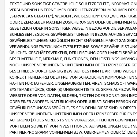
TEXTE UND SONSTIGE GEWERBLICHE SCHUTZRECHTE, INFORMATIONE
VERBUNDENEN UNTERNEHMEN ODER LIZENZGEBERN IM RAHMEN DES
„
SERVICEANGEBOTE
“), WERDEN „WIE BESEHEN“ UND „WIE VERFÜ
ODER LIZENZGEBER MACHEN ZUSICHERUNGEN ODER ÜBERNEHMEN GEW
GESETZLICH ODER IN SONSTIGER WEISE, IN BEZUG AUF DIE SERVI
SCHLIESSEN JEGLICHE GEWÄHRLEISTUNGEN IN BEZUG AUF DIE SERVI
GEWÄHRLEISTUNGEN BEZÜGLICH RECHTSMÄNGELN, MARKTGÄNGIGKEIT
VERWENDUNGSZWECK, NICHTVERLETZUNG SOWIE GEWÄHRLEISTUNGEN 
ÜBLICHEN GESCHÄFTSVERKEHR, DER LEISTUNG ODER HANDELSBRÄUCH
BESCHAFFENHEIT, MERKMALE, FUNKTIONEN, DEN LEISTUNGSUMFANG 
NOCH UNSERE VERBUNDENEN UNTERNEHMEN ODER LIZENZGEBER GEWÄ
BESCHRIEBEN DURCHGÄNGIG BZW. AUF BESTIMMTE ART UND WEISE
KORREKT, FEHLERFREI ODER FREI VON SCHÄDLICHEN KOMPONENTEN
HAFTEN FÜR: (A) FEHLER, UNGENAUIGKEITEN, VIREN, SCHADSOFTW
SYSTEMABSTÜRZE; ODER (B) UNBERECHTIGTE ZUGRIFFE AUF BZW. 
WEBSITE ODER VON DATEN, BILDERN, TEXTEN ODER SONSTIGEN INF
ODER EINER ANDEREN NATÜRLICHEN ODER JURISTISCHEN PERSON OD
GEWÄHRLEISTUNGSANSPRÜCHE, ES SEIN DENN, DIESE SIND IN DIES
UNSERE VERBUNDENEN UNTERNEHMEN ODER LIZENZGEBER FÜR EN
AUFGRUND (X) DES VERLUSTS VON VORAUSSICHTLICHEN GEWINNEN
VORTEILEN SOWIE (Y) VON INVESTITIONEN, AUFWENDUNGEN ODER VE
PARTNERPROGRAMM VORNEHMEN BZW. ÜBERNEHMEN ODER (Z) DER 