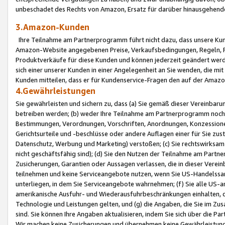
unbeschadet des Rechts von Amazon, Ersatz für darüber hinausgehen
3.Amazon-Kunden
Ihre Teilnahme am Partnerprogramm führt nicht dazu, dass unsere Kun
Amazon-Website angegebenen Preise, Verkaufsbedingungen, Regeln, Ri
Produktverkäufe für diese Kunden und können jederzeit geändert werde
sich einer unserer Kunden in einer Angelegenheit an Sie wenden, die 
Kunden mitteilen, dass er für Kundenservice-Fragen den auf der Ama
4.Gewährleistungen
Sie gewährleisten und sichern zu, dass (a) Sie gemäß dieser Vereinba
betreiben werden; (b) weder Ihre Teilnahme am Partnerprogramm noch d
Bestimmungen, Verordnungen, Vorschriften, Anordnungen, Konzessionen,
Gerichtsurteile und -beschlüsse oder andere Auflagen einer für Sie zu
Datenschutz, Werbung und Marketing) verstoßen; (c) Sie rechtswirksam 
nicht geschäftsfähig sind); (d) Sie den Nutzen der Teilnahme am Partne
Zusicherungen, Garantien oder Aussagen verlassen, die in dieser Verein
teilnehmen und keine Serviceangebote nutzen, wenn Sie US-Handelssa
unterliegen, in dem Sie Serviceangebote wahrnehmen; (f) Sie alle US
amerikanische Ausfuhr- und Wiederausfuhrbeschränkungen einhalten, 
Technologie und Leistungen gelten, und (g) die Angaben, die Sie im 
sind. Sie können Ihre Angaben aktualisieren, indem Sie sich über die 
Wir machen keine Zusicherungen und übernehmen keine Gewährleistun