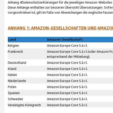
Anhang 4Datenschutzerklärungen für die jeweiligen Amazon-Websites
Diese Anhänge enthalten zur besseren Übersicht Übersetzungen. Sofe
vorgeschrieben ist, gilt im Falle von Abweichungen die englische Fass
ANHANG 1: AMAZON-GESELLSCHAFTEN UND AMAZO
Land
Amazon-Gesellschaft
Belgien
Amazon Europe Core S.à r.l.
Frankreich
Amazon Europe Core S.à r.l.(oder Amazon Fr
entsprechend der Mitteilung)
Deutschland
Amazon Europe Core S.à r.l.
Irland
Amazon Europe Core S.à r.l.
Italien
Amazon Europe Core S.à r.l.
Niederlande
Amazon Europe Core S.à r.l.
Polen
Amazon Europe Core S.à r.l.
Spanien
Amazon Europe Core S.à r.l.
Schweden
Amazon Europe Core S.à r.l.
Vereinigtes Königreich
Amazon Europe Core S.à r.l.