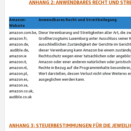
ANHANG 2: ANWENDBARES RECHT UND STRE
Amazon-
Anwendbares Recht und Streitbeilegung
Website
amazon.com.be,
Diese Vereinbarung und Streitigkeiten aller Art, die 
amazon.fr,
Großherzogtums Luxemburg unter Ausschluss seiner Kol
amazon.de,
ausschließlichen Zuständigkeit der Gerichte im Geri
audible.de,
dieser Vereinbarung kann Amazon bei einem zuständig
amazon.ie
Rechtsschutz wegen einer tatsächlichen oder angebli
amazon.it,
Amazon oder einer anderen natürlichen oder juristisc
amazon.nl,
Rechte in Bezug auf die Programminhalte besonderer,
amazon.pl,
Wert darstellen, dessen Verlust nicht ohne Weiteres e
amazon.es,
ausgeglichen werden kann.
amazon.se,
amazon.co.uk,
audible.co.uk
ANHANG 3: STEUERBESTIMMUNGEN FÜR DIE JEWEIL