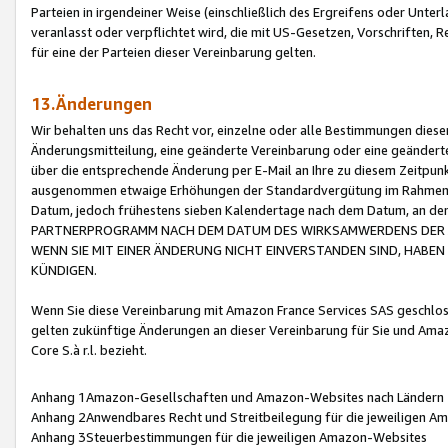
Parteien in irgendeiner Weise (einschließlich des Ergreifens oder Unt
veranlasst oder verpflichtet wird, die mit US-Gesetzen, Vorschriften,
für eine der Parteien dieser Vereinbarung gelten.
13.Änderungen
Wir behalten uns das Recht vor, einzelne oder alle Bestimmungen diese
Änderungsmitteilung, eine geänderte Vereinbarung oder eine geänderte 
über die entsprechende Änderung per E-Mail an Ihre zu diesem Zeitpun
ausgenommen etwaige Erhöhungen der Standardvergütung im Rahmen
Datum, jedoch frühestens sieben Kalendertage nach dem Datum, an de
PARTNERPROGRAMM NACH DEM DATUM DES WIRKSAMWERDENS DER Ä
WENN SIE MIT EINER ÄNDERUNG NICHT EINVERSTANDEN SIND, HABEN S
KÜNDIGEN.
Wenn Sie diese Vereinbarung mit Amazon France Services SAS geschlo
gelten zukünftige Änderungen an dieser Vereinbarung für Sie und Ama
Core S.à r.l. bezieht.
Anhang 1Amazon-Gesellschaften und Amazon-Websites nach Ländern
Anhang 2Anwendbares Recht und Streitbeilegung für die jeweiligen 
Anhang 3Steuerbestimmungen für die jeweiligen Amazon-Websites