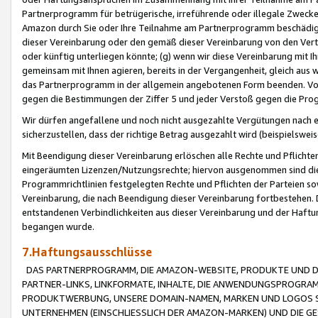
Partnerprogramm für betrügerische, irreführende oder illegale Zwecke
Amazon durch Sie oder Ihre Teilnahme am Partnerprogramm beschädig
dieser Vereinbarung oder den gemäß dieser Vereinbarung von den Vertr
oder künftig unterliegen könnte; (g) wenn wir diese Vereinbarung mit I
gemeinsam mit Ihnen agieren, bereits in der Vergangenheit, gleich aus
das Partnerprogramm in der allgemein angebotenen Form beenden. Vors
gegen die Bestimmungen der Ziffer 5 und jeder Verstoß gegen die Prog
Wir dürfen angefallene und noch nicht ausgezahlte Vergütungen nach 
sicherzustellen, dass der richtige Betrag ausgezahlt wird (beispielsw
Mit Beendigung dieser Vereinbarung erlöschen alle Rechte und Pflichte
eingeräumten Lizenzen/Nutzungsrechte; hiervon ausgenommen sind die in 
Programmrichtlinien festgelegten Rechte und Pflichten der Parteien sow
Vereinbarung, die nach Beendigung dieser Vereinbarung fortbestehen. D
entstandenen Verbindlichkeiten aus dieser Vereinbarung und der Haft
begangen wurde.
7.Haftungsausschlüsse
DAS PARTNERPROGRAMM, DIE AMAZON-WEBSITE, PRODUKTE UND DI
PARTNER-LINKS, LINKFORMATE, INHALTE, DIE ANWENDUNGSPROGR
PRODUKTWERBUNG, UNSERE DOMAIN-NAMEN, MARKEN UND LOGOS S
UNTERNEHMEN (EINSCHLIESSLICH DER AMAZON-MARKEN) UND DIE GE