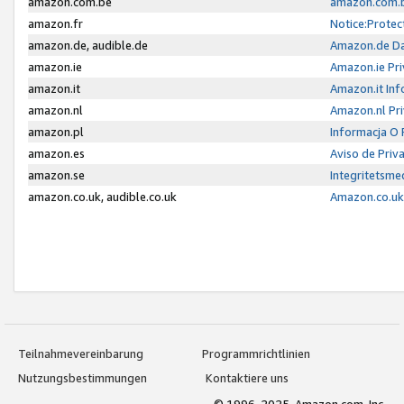
amazon.com.be
amazon.com.b
amazon.fr
Notice:Protec
amazon.de, audible.de
Amazon.de Da
amazon.ie
Amazon.ie Pri
amazon.it
Amazon.it Inf
amazon.nl
Amazon.nl Pri
amazon.pl
Informacja O
amazon.es
Aviso de Priv
amazon.se
Integritetsm
amazon.co.uk, audible.co.uk
Amazon.co.uk 
Teilnahmevereinbarung
Programmrichtlinien
Nutzungsbestimmungen
Kontaktiere uns