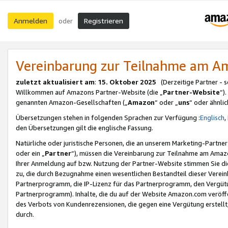
Anmelden
Registrieren
oder
Vereinbarung zur Teilnahme am 
zuletzt aktualisiert am
:
15. Oktober 2025
(Derzeitige Partner - 
Willkommen auf Amazons Partner-Website (die „
Partner-Website
“)
genannten Amazon-Gesellschaften („
Amazon
“ oder „
uns
“ oder ähnli
Übersetzungen stehen in folgenden Sprachen zur Verfügung :
Englisch
,
den Übersetzungen gilt die englische Fassung.
Natürliche oder juristische Personen, die an unserem Marketing-Partn
oder ein „
Partner
“), müssen die Vereinbarung zur Teilnahme am Ama
Ihrer Anmeldung auf bzw. Nutzung der Partner-Website stimmen Sie die
zu, die durch Bezugnahme einen wesentlichen Bestandteil dieser Verei
Partnerprogramm, die IP-Lizenz für das Partnerprogramm, den Vergütu
Partnerprogramm). Inhalte, die du auf der Website Amazon.com veröffe
des Verbots von Kundenrezensionen, die gegen eine Vergütung erstellt, 
durch.