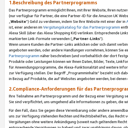
1.Beschreibung des Partnerprogramms
Das Partnerprogramm ermöglicht Ihnen, mit Ihrer Website, Ihren nutzer
(nur verfügbar für Partner, die eine Partner-ID für die Amazon UK We
„
Website
“) Geld zu verdienen, indem Sie Ihre Website mit einer der in
ist, einer anderen im
Vergütungskatalog für das Partnerprogramm
enth
Alexa Skill (über das Alexa Shopping Kit) verlinken. Entsprechende Lin
markierten Link-Formate verwenden („
Partner-Links
“).
Wenn unsere Kunden die Partner-Links anklicken oder sich damit verbi
angeboten werden, oder andere Handlungen vornehmen, können Sie eine
Partnerprogramm
näher beschrieben (und vorbehaltlich der dort festg
Produkte oder Leistungen können wir Ihnen Daten, Bilder, Texte, Linkfo
für Anwendungsprogramme, die Alexa-Funktionalität und weitere Inf
zur Verfügung stellen. Der Begriff „Programminhalte“ bezieht sich dabe
in Bezug auf Produkte, die auf Websites angeboten werden, bei denen 
2.Compliance-Anforderungen für das Partnerprog
Ihre Teilnahme am Partnerprogramm und der Bezug einer Vergütung setz
Sie sind verpflichtet, uns umgehend alle Informationen zu geben, die w
Für den Fall, dass Sie gegen diese Vereinbarung oder andere anwendba
uns zur Verfügung stehenden Rechten und Rechtsbehelfen, das Recht vo
Vergütungen ohne weitere Ankündigung (soweit nach geltendem Recht z
entsprechende Vergütungen zu haben) und zwar unabhängig davon, ob 