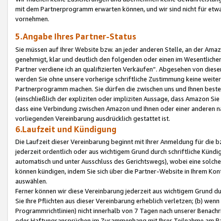
mit dem Partnerprogramm erwarten können, und wir sind nicht für etwa
vornehmen.
5.Angabe Ihres Partner-Status
Sie müssen auf Ihrer Website bzw. an jeder anderen Stelle, an der Am
genehmigt, klar und deutlich den folgenden oder einen im Wesentlichen
Partner verdiene ich an qualifizierten Verkäufen“. Abgesehen von die
werden Sie ohne unsere vorherige schriftliche Zustimmung keine weite
Partnerprogramm machen. Sie dürfen die zwischen uns und Ihnen best
(einschließlich der expliziten oder impliziten Aussage, dass Amazon Si
dass eine Verbindung zwischen Amazon und Ihnen oder einer anderen natü
vorliegenden Vereinbarung ausdrücklich gestattet ist.
6.Laufzeit und Kündigung
Die Laufzeit dieser Vereinbarung beginnt mit Ihrer Anmeldung für die 
jederzeit ordentlich oder aus wichtigem Grund durch schriftliche Kündi
automatisch und unter Ausschluss des Gerichtswegs), wobei eine solch
können kündigen, indem Sie sich über die Partner-Website in Ihrem Ko
auswählen.
Ferner können wir diese Vereinbarung jederzeit aus wichtigem Grund dur
Sie Ihre Pflichten aus dieser Vereinbarung erheblich verletzen; (b) wen
Programmrichtlinien) nicht innerhalb von 7 Tagen nach unserer Benachr
oder Haftungsansprüchen im Zusammenhang mit Ihrer Teilnahme am Pa