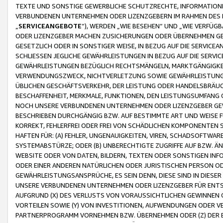
TEXTE UND SONSTIGE GEWERBLICHE SCHUTZRECHTE, INFORMATIONE
VERBUNDENEN UNTERNEHMEN ODER LIZENZGEBERN IM RAHMEN DES
„
SERVICEANGEBOTE
“), WERDEN „WIE BESEHEN“ UND „WIE VERFÜ
ODER LIZENZGEBER MACHEN ZUSICHERUNGEN ODER ÜBERNEHMEN GEW
GESETZLICH ODER IN SONSTIGER WEISE, IN BEZUG AUF DIE SERVI
SCHLIESSEN JEGLICHE GEWÄHRLEISTUNGEN IN BEZUG AUF DIE SERVI
GEWÄHRLEISTUNGEN BEZÜGLICH RECHTSMÄNGELN, MARKTGÄNGIGKEIT
VERWENDUNGSZWECK, NICHTVERLETZUNG SOWIE GEWÄHRLEISTUNGEN 
ÜBLICHEN GESCHÄFTSVERKEHR, DER LEISTUNG ODER HANDELSBRÄUCH
BESCHAFFENHEIT, MERKMALE, FUNKTIONEN, DEN LEISTUNGSUMFANG 
NOCH UNSERE VERBUNDENEN UNTERNEHMEN ODER LIZENZGEBER GEWÄ
BESCHRIEBEN DURCHGÄNGIG BZW. AUF BESTIMMTE ART UND WEISE
KORREKT, FEHLERFREI ODER FREI VON SCHÄDLICHEN KOMPONENTEN
HAFTEN FÜR: (A) FEHLER, UNGENAUIGKEITEN, VIREN, SCHADSOFTW
SYSTEMABSTÜRZE; ODER (B) UNBERECHTIGTE ZUGRIFFE AUF BZW. 
WEBSITE ODER VON DATEN, BILDERN, TEXTEN ODER SONSTIGEN INF
ODER EINER ANDEREN NATÜRLICHEN ODER JURISTISCHEN PERSON OD
GEWÄHRLEISTUNGSANSPRÜCHE, ES SEIN DENN, DIESE SIND IN DIES
UNSERE VERBUNDENEN UNTERNEHMEN ODER LIZENZGEBER FÜR EN
AUFGRUND (X) DES VERLUSTS VON VORAUSSICHTLICHEN GEWINNEN
VORTEILEN SOWIE (Y) VON INVESTITIONEN, AUFWENDUNGEN ODER VE
PARTNERPROGRAMM VORNEHMEN BZW. ÜBERNEHMEN ODER (Z) DER 