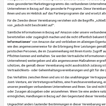
eines gesonderten Marketingprogramms des verbundenen Unternehmens
Unternehmen in Bezug auf das gesonderte Programm. Diese Vereinbarung
Ihnen und uns im Hinblick auf das Partnerprogramm dar und ersetzt al
Für die Zwecke dieser Vereinbarung verstehen sich die Begriffe „schließ
von „jedoch nicht beschränkt auf“.
Sämtliche Informationen in Bezug auf Amazon oder unsere verbunde
bereitstellen oder zugänglich machen und die nicht öffentlich bekannt bz
Informationen
“ von Amazon dar und verbleiben im alleinigen Eigent
wie dies angemessenerweise für die Erbringung Ihrer Leistungen gemäß d
juristischen Personen, die im Zusammenhang mit Ihrem Konto Zugriff au
Pflichten kennen und einhalten. Sie werden Vertrauliche Informationen 
Unternehmen) weitergeben und alle angemessenen Maßnahmen ergreifen
schützen, die gemäß dieser Vereinbarung nicht ausdrücklich zulässig is
Vertraulichkeits- oder Geheimhaltungsvereinbarungen und gilt für die
Das Verhältnis zwischen Ihnen und uns ist das unabhängiger Vertragspa
Joint-Venture, ein Vertretungsverhältnis, eine Franchisevereinbarung, 
unseren jeweiligen verbundenen Unternehmen und Ihnen. Sie sind ni
oder Zusagen abzugeben oder anzunehmen. Wenn Sie eine andere natürli
ermöglichen, Handlungen in Bezug auf den Gegenstand dieser Vereinbar
Ungeachtet anders lautender Bestimmungen in dieser Vereinbarung wird