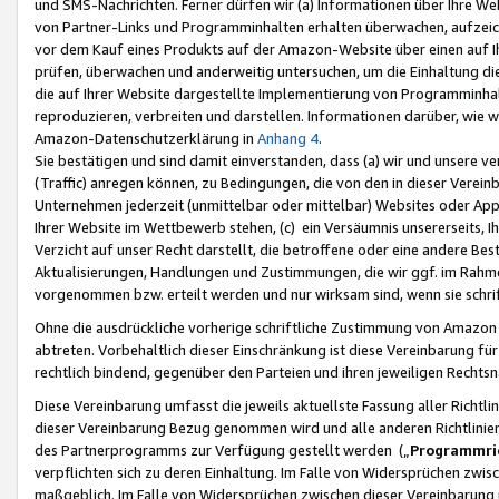
und SMS-Nachrichten. Ferner dürfen wir (a) Informationen über Ihre We
von Partner-Links und Programminhalten erhalten überwachen, aufzei
vor dem Kauf eines Produkts auf der Amazon-Website über einen auf Ih
prüfen, überwachen und anderweitig untersuchen, um die Einhaltung dies
die auf Ihrer Website dargestellte Implementierung von Programminhalt
reproduzieren, verbreiten und darstellen. Informationen darüber, wie w
Amazon-Datenschutzerklärung in
Anhang 4
.
Sie bestätigen und sind damit einverstanden, dass (a) wir und unsere 
(Traffic) anregen können, zu Bedingungen, die von den in dieser Vere
Unternehmen jederzeit (unmittelbar oder mittelbar) Websites oder Appl
Ihrer Website im Wettbewerb stehen, (c) ein Versäumnis unsererseits, I
Verzicht auf unser Recht darstellt, die betroffene oder eine andere B
Aktualisierungen, Handlungen und Zustimmungen, die wir ggf. im Rahme
vorgenommen bzw. erteilt werden und nur wirksam sind, wenn sie schri
Ohne die ausdrückliche vorherige schriftliche Zustimmung von Amazon
abtreten. Vorbehaltlich dieser Einschränkung ist diese Vereinbarung f
rechtlich bindend, gegenüber den Parteien und ihren jeweiligen Rech
Diese Vereinbarung umfasst die jeweils aktuellste Fassung aller Richtli
dieser Vereinbarung Bezug genommen wird und alle anderen Richtlinie
des Partnerprogramms zur Verfügung gestellt werden („
Programmric
verpflichten sich zu deren Einhaltung. Im Falle von Widersprüchen zwi
maßgeblich. Im Falle von Widersprüchen zwischen dieser Vereinbarun