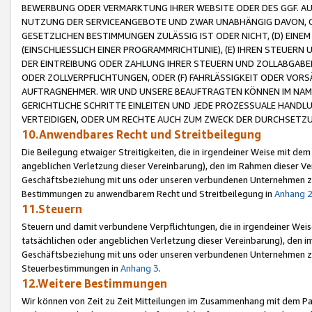
BEWERBUNG ODER VERMARKTUNG IHRER WEBSITE ODER DES GGF. AUF 
NUTZUNG DER SERVICEANGEBOTE UND ZWAR UNABHÄNGIG DAVON, O
GESETZLICHEN BESTIMMUNGEN ZULÄSSIG IST ODER NICHT, (D) EINE
(EINSCHLIESSLICH EINER PROGRAMMRICHTLINIE), (E) IHREN STEUER
DER EINTREIBUNG ODER ZAHLUNG IHRER STEUERN UND ZOLLABGAB
ODER ZOLLVERPFLICHTUNGEN, ODER (F) FAHRLÄSSIGKEIT ODER VORS
AUFTRAGNEHMER. WIR UND UNSERE BEAUFTRAGTEN KÖNNEN IM NAME
GERICHTLICHE SCHRITTE EINLEITEN UND JEDE PROZESSUALE HAND
VERTEIDIGEN, ODER UM RECHTE AUCH ZUM ZWECK DER DURCHSETZU
10.Anwendbares Recht und Streitbeilegung
Die Beilegung etwaiger Streitigkeiten, die in irgendeiner Weise mit de
angeblichen Verletzung dieser Vereinbarung), den im Rahmen dieser Ve
Geschäftsbeziehung mit uns oder unseren verbundenen Unternehmen zu
Bestimmungen zu anwendbarem Recht und Streitbeilegung in
Anhang 
11.Steuern
Steuern und damit verbundene Verpflichtungen, die in irgendeiner Wei
tatsächlichen oder angeblichen Verletzung dieser Vereinbarung), den 
Geschäftsbeziehung mit uns oder unseren verbundenen Unternehmen z
Steuerbestimmungen in
Anhang 3
.
12.Weitere Bestimmungen
Wir können von Zeit zu Zeit Mitteilungen im Zusammenhang mit dem Par