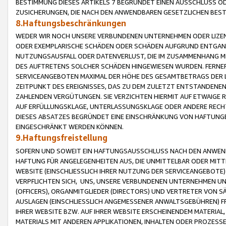
BESTIMMUNG DIESES ARTIKELS 7 BEGRÜNDET EINEN AUSSCHLUSS 
ZUSICHERUNGEN, DIE NACH DEN ANWENDBAREN GESETZLICHEN BE
8.Haftungsbeschränkungen
WEDER WIR NOCH UNSERE VERBUNDENEN UNTERNEHMEN ODER LIZEN
ODER EXEMPLARISCHE SCHÄDEN ODER SCHÄDEN AUFGRUND ENTGANG
NUTZUNGSAUSFALL ODER DATENVERLUST, DIE IM ZUSAMMENHANG MI
DES AUFTRETENS SOLCHER SCHÄDEN HINGEWIESEN WURDEN. FERN
SERVICEANGEBOTEN MAXIMAL DER HÖHE DES GESAMTBETRAGS DER 
ZEITPUNKT DES EREIGNISSES, DAS ZU DEM ZULETZT ENTSTANDENE
ZAHLENDEN VERGÜTUNGEN. SIE VERZICHTEN HIERMIT AUF ETWAIGE 
AUF ERFÜLLUNGSKLAGE, UNTERLASSUNGSKLAGE ODER ANDERE RECHT
DIESES ABSATZES BEGRÜNDET EINE EINSCHRÄNKUNG VON HAFTUNG
EINGESCHRÄNKT WERDEN KÖNNEN.
9.Haftungsfreistellung
SOFERN UND SOWEIT EIN HAFTUNGSAUSSCHLUSS NACH DEN ANWENDB
HAFTUNG FÜR ANGELEGENHEITEN AUS, DIE UNMITTELBAR ODER MITT
WEBSITE (EINSCHLIESSLICH IHRER NUTZUNG DER SERVICEANGEBOTE)
VERPFLICHTEN SICH, UNS, UNSERE VERBUNDENEN UNTERNEHMEN UN
(OFFICERS), ORGANMITGLIEDER (DIRECTORS) UND VERTRETER VON 
AUSLAGEN (EINSCHLIESSLICH ANGEMESSENER ANWALTSGEBÜHREN) FR
IHRER WEBSITE BZW. AUF IHRER WEBSITE ERSCHEINENDEM MATERIAL
MATERIALS MIT ANDEREN APPLIKATIONEN, INHALTEN ODER PROZESSE