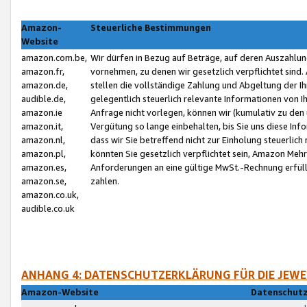
Amazon-
Steuerliche Bestimmungen
Website
amazon.com.be,
Wir dürfen in Bezug auf Beträge, auf deren Auszahlun
amazon.fr,
vornehmen, zu denen wir gesetzlich verpflichtet sind
amazon.de,
stellen die vollständige Zahlung und Abgeltung der 
audible.de,
gelegentlich steuerlich relevante Informationen von I
amazon.ie
Anfrage nicht vorlegen, können wir (kumulativ zu de
amazon.it,
Vergütung so lange einbehalten, bis Sie uns diese Inf
amazon.nl,
dass wir Sie betreffend nicht zur Einholung steuerlich 
amazon.pl,
könnten Sie gesetzlich verpflichtet sein, Amazon Meh
amazon.es,
Anforderungen an eine gültige MwSt.-Rechnung erfüllt
amazon.se,
zahlen.
amazon.co.uk,
audible.co.uk
ANHANG 4: DATENSCHUTZERKLÄRUNG FÜR DIE JEWE
Amazon-Website
Datenschutz