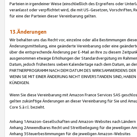
Parteien in irgendeiner Weise (einschließlich des Ergreifens oder Unt
veranlasst oder verpflichtet wird, die mit US-Gesetzen, Vorschriften,
für eine der Parteien dieser Vereinbarung gelten.
13.Änderungen
Wir behalten uns das Recht vor, einzelne oder alle Bestimmungen diese
Änderungsmitteilung, eine geänderte Vereinbarung oder eine geänderte 
über die entsprechende Änderung per E-Mail an Ihre zu diesem Zeitpun
ausgenommen etwaige Erhöhungen der Standardvergütung im Rahmen
Datum, jedoch frühestens sieben Kalendertage nach dem Datum, an de
PARTNERPROGRAMM NACH DEM DATUM DES WIRKSAMWERDENS DER Ä
WENN SIE MIT EINER ÄNDERUNG NICHT EINVERSTANDEN SIND, HABEN S
KÜNDIGEN.
Wenn Sie diese Vereinbarung mit Amazon France Services SAS geschlo
gelten zukünftige Änderungen an dieser Vereinbarung für Sie und Ama
Core S.à r.l. bezieht.
Anhang 1Amazon-Gesellschaften und Amazon-Websites nach Ländern
Anhang 2Anwendbares Recht und Streitbeilegung für die jeweiligen 
Anhang 3Steuerbestimmungen für die jeweiligen Amazon-Websites