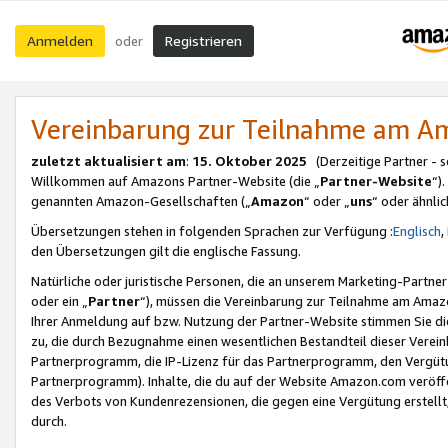
Anmelden
Registrieren
oder
Vereinbarung zur Teilnahme am 
zuletzt aktualisiert am
:
15. Oktober 2025
(Derzeitige Partner - 
Willkommen auf Amazons Partner-Website (die „
Partner-Website
“)
genannten Amazon-Gesellschaften („
Amazon
“ oder „
uns
“ oder ähnli
Übersetzungen stehen in folgenden Sprachen zur Verfügung :
Englisch
,
den Übersetzungen gilt die englische Fassung.
Natürliche oder juristische Personen, die an unserem Marketing-Partn
oder ein „
Partner
“), müssen die Vereinbarung zur Teilnahme am Ama
Ihrer Anmeldung auf bzw. Nutzung der Partner-Website stimmen Sie die
zu, die durch Bezugnahme einen wesentlichen Bestandteil dieser Verei
Partnerprogramm, die IP-Lizenz für das Partnerprogramm, den Vergütu
Partnerprogramm). Inhalte, die du auf der Website Amazon.com veröffe
des Verbots von Kundenrezensionen, die gegen eine Vergütung erstellt, 
durch.