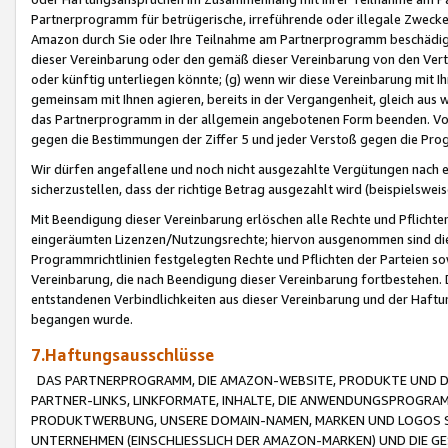
Partnerprogramm für betrügerische, irreführende oder illegale Zwecke
Amazon durch Sie oder Ihre Teilnahme am Partnerprogramm beschädig
dieser Vereinbarung oder den gemäß dieser Vereinbarung von den Vertr
oder künftig unterliegen könnte; (g) wenn wir diese Vereinbarung mit I
gemeinsam mit Ihnen agieren, bereits in der Vergangenheit, gleich aus
das Partnerprogramm in der allgemein angebotenen Form beenden. Vors
gegen die Bestimmungen der Ziffer 5 und jeder Verstoß gegen die Prog
Wir dürfen angefallene und noch nicht ausgezahlte Vergütungen nach 
sicherzustellen, dass der richtige Betrag ausgezahlt wird (beispielsw
Mit Beendigung dieser Vereinbarung erlöschen alle Rechte und Pflichte
eingeräumten Lizenzen/Nutzungsrechte; hiervon ausgenommen sind die in 
Programmrichtlinien festgelegten Rechte und Pflichten der Parteien sow
Vereinbarung, die nach Beendigung dieser Vereinbarung fortbestehen. D
entstandenen Verbindlichkeiten aus dieser Vereinbarung und der Haft
begangen wurde.
7.Haftungsausschlüsse
DAS PARTNERPROGRAMM, DIE AMAZON-WEBSITE, PRODUKTE UND DI
PARTNER-LINKS, LINKFORMATE, INHALTE, DIE ANWENDUNGSPROGR
PRODUKTWERBUNG, UNSERE DOMAIN-NAMEN, MARKEN UND LOGOS S
UNTERNEHMEN (EINSCHLIESSLICH DER AMAZON-MARKEN) UND DIE GE