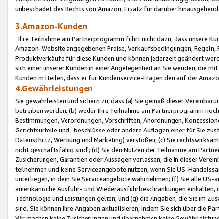
unbeschadet des Rechts von Amazon, Ersatz für darüber hinausgehen
3.Amazon-Kunden
Ihre Teilnahme am Partnerprogramm führt nicht dazu, dass unsere Kun
Amazon-Website angegebenen Preise, Verkaufsbedingungen, Regeln, Ri
Produktverkäufe für diese Kunden und können jederzeit geändert werde
sich einer unserer Kunden in einer Angelegenheit an Sie wenden, die 
Kunden mitteilen, dass er für Kundenservice-Fragen den auf der Ama
4.Gewährleistungen
Sie gewährleisten und sichern zu, dass (a) Sie gemäß dieser Vereinba
betreiben werden; (b) weder Ihre Teilnahme am Partnerprogramm noch d
Bestimmungen, Verordnungen, Vorschriften, Anordnungen, Konzessionen,
Gerichtsurteile und -beschlüsse oder andere Auflagen einer für Sie zu
Datenschutz, Werbung und Marketing) verstoßen; (c) Sie rechtswirksam 
nicht geschäftsfähig sind); (d) Sie den Nutzen der Teilnahme am Partne
Zusicherungen, Garantien oder Aussagen verlassen, die in dieser Verein
teilnehmen und keine Serviceangebote nutzen, wenn Sie US-Handelssa
unterliegen, in dem Sie Serviceangebote wahrnehmen; (f) Sie alle US
amerikanische Ausfuhr- und Wiederausfuhrbeschränkungen einhalten, 
Technologie und Leistungen gelten, und (g) die Angaben, die Sie im 
sind. Sie können Ihre Angaben aktualisieren, indem Sie sich über die 
Wir machen keine Zusicherungen und übernehmen keine Gewährleistun