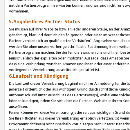
mit dem Partnerprogramm erwarten können, und wir sind nicht für etwa
vornehmen.
5.Angabe Ihres Partner-Status
Sie müssen auf Ihrer Website bzw. an jeder anderen Stelle, an der Am
genehmigt, klar und deutlich den folgenden oder einen im Wesentlichen
Partner verdiene ich an qualifizierten Verkäufen“. Abgesehen von die
werden Sie ohne unsere vorherige schriftliche Zustimmung keine weite
Partnerprogramm machen. Sie dürfen die zwischen uns und Ihnen best
(einschließlich der expliziten oder impliziten Aussage, dass Amazon Si
dass eine Verbindung zwischen Amazon und Ihnen oder einer anderen natü
vorliegenden Vereinbarung ausdrücklich gestattet ist.
6.Laufzeit und Kündigung
Die Laufzeit dieser Vereinbarung beginnt mit Ihrer Anmeldung für die 
jederzeit ordentlich oder aus wichtigem Grund durch schriftliche Kündi
automatisch und unter Ausschluss des Gerichtswegs), wobei eine solch
können kündigen, indem Sie sich über die Partner-Website in Ihrem Ko
auswählen.
Ferner können wir diese Vereinbarung jederzeit aus wichtigem Grund dur
Sie Ihre Pflichten aus dieser Vereinbarung erheblich verletzen; (b) wen
Programmrichtlinien) nicht innerhalb von 7 Tagen nach unserer Benachr
oder Haftungsansprüchen im Zusammenhang mit Ihrer Teilnahme am Pa