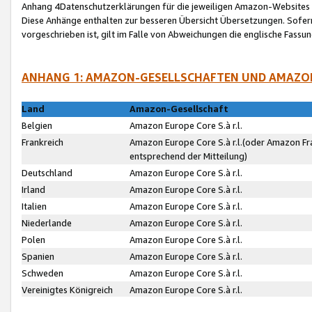
Anhang 4Datenschutzerklärungen für die jeweiligen Amazon-Websites
Diese Anhänge enthalten zur besseren Übersicht Übersetzungen. Sofe
vorgeschrieben ist, gilt im Falle von Abweichungen die englische Fass
ANHANG 1: AMAZON-GESELLSCHAFTEN UND AMAZO
Land
Amazon-Gesellschaft
Belgien
Amazon Europe Core S.à r.l.
Frankreich
Amazon Europe Core S.à r.l.(oder Amazon Fr
entsprechend der Mitteilung)
Deutschland
Amazon Europe Core S.à r.l.
Irland
Amazon Europe Core S.à r.l.
Italien
Amazon Europe Core S.à r.l.
Niederlande
Amazon Europe Core S.à r.l.
Polen
Amazon Europe Core S.à r.l.
Spanien
Amazon Europe Core S.à r.l.
Schweden
Amazon Europe Core S.à r.l.
Vereinigtes Königreich
Amazon Europe Core S.à r.l.