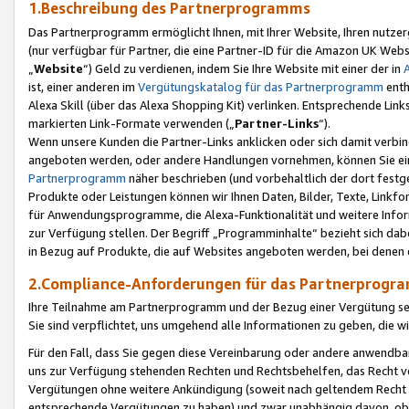
1.Beschreibung des Partnerprogramms
Das Partnerprogramm ermöglicht Ihnen, mit Ihrer Website, Ihren nutzer
(nur verfügbar für Partner, die eine Partner-ID für die Amazon UK We
„
Website
“) Geld zu verdienen, indem Sie Ihre Website mit einer der in
ist, einer anderen im
Vergütungskatalog für das Partnerprogramm
enth
Alexa Skill (über das Alexa Shopping Kit) verlinken. Entsprechende Lin
markierten Link-Formate verwenden („
Partner-Links
“).
Wenn unsere Kunden die Partner-Links anklicken oder sich damit verbi
angeboten werden, oder andere Handlungen vornehmen, können Sie eine
Partnerprogramm
näher beschrieben (und vorbehaltlich der dort festg
Produkte oder Leistungen können wir Ihnen Daten, Bilder, Texte, Linkfo
für Anwendungsprogramme, die Alexa-Funktionalität und weitere Inf
zur Verfügung stellen. Der Begriff „Programminhalte“ bezieht sich dabe
in Bezug auf Produkte, die auf Websites angeboten werden, bei denen 
2.Compliance-Anforderungen für das Partnerprog
Ihre Teilnahme am Partnerprogramm und der Bezug einer Vergütung setz
Sie sind verpflichtet, uns umgehend alle Informationen zu geben, die w
Für den Fall, dass Sie gegen diese Vereinbarung oder andere anwendba
uns zur Verfügung stehenden Rechten und Rechtsbehelfen, das Recht vo
Vergütungen ohne weitere Ankündigung (soweit nach geltendem Recht z
entsprechende Vergütungen zu haben) und zwar unabhängig davon, ob 