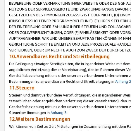
BEWERBUNG ODER VERMARKTUNG IHRER WEBSITE ODER DES GGF. AUF 
NUTZUNG DER SERVICEANGEBOTE UND ZWAR UNABHÄNGIG DAVON, O
GESETZLICHEN BESTIMMUNGEN ZULÄSSIG IST ODER NICHT, (D) EINE
(EINSCHLIESSLICH EINER PROGRAMMRICHTLINIE), (E) IHREN STEUER
DER EINTREIBUNG ODER ZAHLUNG IHRER STEUERN UND ZOLLABGAB
ODER ZOLLVERPFLICHTUNGEN, ODER (F) FAHRLÄSSIGKEIT ODER VORS
AUFTRAGNEHMER. WIR UND UNSERE BEAUFTRAGTEN KÖNNEN IM NAME
GERICHTLICHE SCHRITTE EINLEITEN UND JEDE PROZESSUALE HAND
VERTEIDIGEN, ODER UM RECHTE AUCH ZUM ZWECK DER DURCHSETZU
10.Anwendbares Recht und Streitbeilegung
Die Beilegung etwaiger Streitigkeiten, die in irgendeiner Weise mit de
angeblichen Verletzung dieser Vereinbarung), den im Rahmen dieser Ve
Geschäftsbeziehung mit uns oder unseren verbundenen Unternehmen zu
Bestimmungen zu anwendbarem Recht und Streitbeilegung in
Anhang 
11.Steuern
Steuern und damit verbundene Verpflichtungen, die in irgendeiner Wei
tatsächlichen oder angeblichen Verletzung dieser Vereinbarung), den 
Geschäftsbeziehung mit uns oder unseren verbundenen Unternehmen z
Steuerbestimmungen in
Anhang 3
.
12.Weitere Bestimmungen
Wir können von Zeit zu Zeit Mitteilungen im Zusammenhang mit dem Par