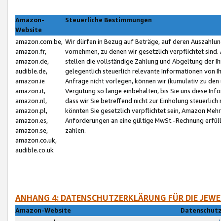
Amazon-
Steuerliche Bestimmungen
Website
amazon.com.be,
Wir dürfen in Bezug auf Beträge, auf deren Auszahlun
amazon.fr,
vornehmen, zu denen wir gesetzlich verpflichtet sind
amazon.de,
stellen die vollständige Zahlung und Abgeltung der 
audible.de,
gelegentlich steuerlich relevante Informationen von I
amazon.ie
Anfrage nicht vorlegen, können wir (kumulativ zu de
amazon.it,
Vergütung so lange einbehalten, bis Sie uns diese Inf
amazon.nl,
dass wir Sie betreffend nicht zur Einholung steuerlich 
amazon.pl,
könnten Sie gesetzlich verpflichtet sein, Amazon Meh
amazon.es,
Anforderungen an eine gültige MwSt.-Rechnung erfüllt
amazon.se,
zahlen.
amazon.co.uk,
audible.co.uk
ANHANG 4: DATENSCHUTZERKLÄRUNG FÜR DIE JEWE
Amazon-Website
Datenschutz