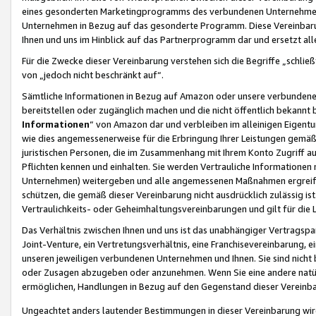
eines gesonderten Marketingprogramms des verbundenen Unternehmens
Unternehmen in Bezug auf das gesonderte Programm. Diese Vereinbarung
Ihnen und uns im Hinblick auf das Partnerprogramm dar und ersetzt al
Für die Zwecke dieser Vereinbarung verstehen sich die Begriffe „schließ
von „jedoch nicht beschränkt auf“.
Sämtliche Informationen in Bezug auf Amazon oder unsere verbunde
bereitstellen oder zugänglich machen und die nicht öffentlich bekannt bz
Informationen
“ von Amazon dar und verbleiben im alleinigen Eigent
wie dies angemessenerweise für die Erbringung Ihrer Leistungen gemäß d
juristischen Personen, die im Zusammenhang mit Ihrem Konto Zugriff au
Pflichten kennen und einhalten. Sie werden Vertrauliche Informationen 
Unternehmen) weitergeben und alle angemessenen Maßnahmen ergreifen
schützen, die gemäß dieser Vereinbarung nicht ausdrücklich zulässig is
Vertraulichkeits- oder Geheimhaltungsvereinbarungen und gilt für die
Das Verhältnis zwischen Ihnen und uns ist das unabhängiger Vertragspa
Joint-Venture, ein Vertretungsverhältnis, eine Franchisevereinbarung, 
unseren jeweiligen verbundenen Unternehmen und Ihnen. Sie sind ni
oder Zusagen abzugeben oder anzunehmen. Wenn Sie eine andere natürli
ermöglichen, Handlungen in Bezug auf den Gegenstand dieser Vereinbar
Ungeachtet anders lautender Bestimmungen in dieser Vereinbarung wird