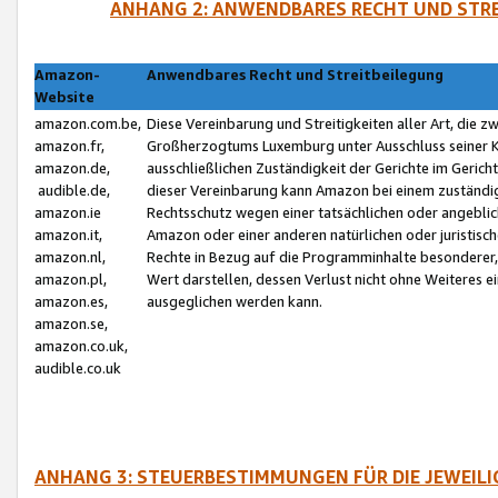
ANHANG 2: ANWENDBARES RECHT UND STRE
Amazon-
Anwendbares Recht und Streitbeilegung
Website
amazon.com.be,
Diese Vereinbarung und Streitigkeiten aller Art, die 
amazon.fr,
Großherzogtums Luxemburg unter Ausschluss seiner Kol
amazon.de,
ausschließlichen Zuständigkeit der Gerichte im Geri
audible.de,
dieser Vereinbarung kann Amazon bei einem zuständig
amazon.ie
Rechtsschutz wegen einer tatsächlichen oder angebli
amazon.it,
Amazon oder einer anderen natürlichen oder juristisc
amazon.nl,
Rechte in Bezug auf die Programminhalte besonderer,
amazon.pl,
Wert darstellen, dessen Verlust nicht ohne Weiteres e
amazon.es,
ausgeglichen werden kann.
amazon.se,
amazon.co.uk,
audible.co.uk
ANHANG 3: STEUERBESTIMMUNGEN FÜR DIE JEWEIL