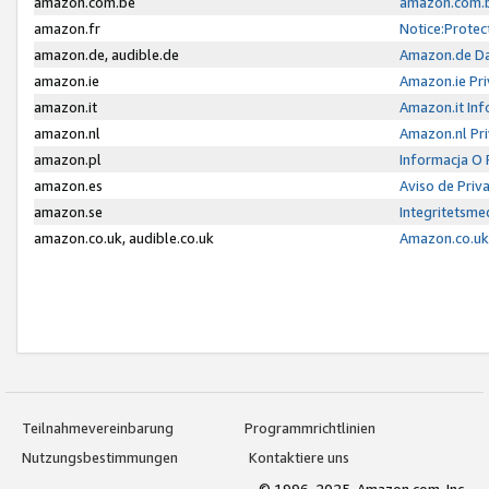
amazon.com.be
amazon.com.b
amazon.fr
Notice:Protec
amazon.de, audible.de
Amazon.de Da
amazon.ie
Amazon.ie Pri
amazon.it
Amazon.it Inf
amazon.nl
Amazon.nl Pri
amazon.pl
Informacja O
amazon.es
Aviso de Priv
amazon.se
Integritetsm
amazon.co.uk, audible.co.uk
Amazon.co.uk 
Teilnahmevereinbarung
Programmrichtlinien
Nutzungsbestimmungen
Kontaktiere uns