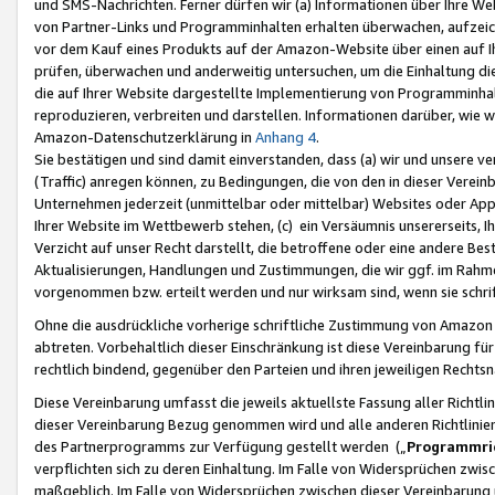
und SMS-Nachrichten. Ferner dürfen wir (a) Informationen über Ihre We
von Partner-Links und Programminhalten erhalten überwachen, aufzei
vor dem Kauf eines Produkts auf der Amazon-Website über einen auf Ih
prüfen, überwachen und anderweitig untersuchen, um die Einhaltung dies
die auf Ihrer Website dargestellte Implementierung von Programminhalt
reproduzieren, verbreiten und darstellen. Informationen darüber, wie w
Amazon-Datenschutzerklärung in
Anhang 4
.
Sie bestätigen und sind damit einverstanden, dass (a) wir und unsere 
(Traffic) anregen können, zu Bedingungen, die von den in dieser Vere
Unternehmen jederzeit (unmittelbar oder mittelbar) Websites oder Appl
Ihrer Website im Wettbewerb stehen, (c) ein Versäumnis unsererseits, I
Verzicht auf unser Recht darstellt, die betroffene oder eine andere B
Aktualisierungen, Handlungen und Zustimmungen, die wir ggf. im Rahme
vorgenommen bzw. erteilt werden und nur wirksam sind, wenn sie schri
Ohne die ausdrückliche vorherige schriftliche Zustimmung von Amazon
abtreten. Vorbehaltlich dieser Einschränkung ist diese Vereinbarung f
rechtlich bindend, gegenüber den Parteien und ihren jeweiligen Rech
Diese Vereinbarung umfasst die jeweils aktuellste Fassung aller Richtli
dieser Vereinbarung Bezug genommen wird und alle anderen Richtlinie
des Partnerprogramms zur Verfügung gestellt werden („
Programmric
verpflichten sich zu deren Einhaltung. Im Falle von Widersprüchen zwi
maßgeblich. Im Falle von Widersprüchen zwischen dieser Vereinbarun