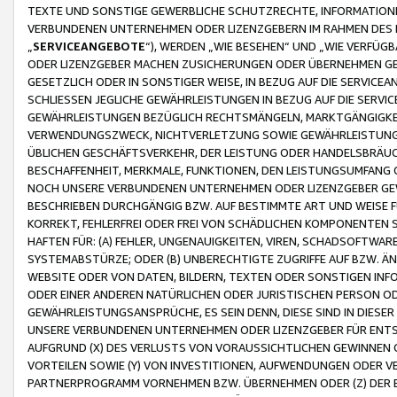
TEXTE UND SONSTIGE GEWERBLICHE SCHUTZRECHTE, INFORMATIONE
VERBUNDENEN UNTERNEHMEN ODER LIZENZGEBERN IM RAHMEN DES
„
SERVICEANGEBOTE
“), WERDEN „WIE BESEHEN“ UND „WIE VERFÜ
ODER LIZENZGEBER MACHEN ZUSICHERUNGEN ODER ÜBERNEHMEN GEW
GESETZLICH ODER IN SONSTIGER WEISE, IN BEZUG AUF DIE SERVI
SCHLIESSEN JEGLICHE GEWÄHRLEISTUNGEN IN BEZUG AUF DIE SERVI
GEWÄHRLEISTUNGEN BEZÜGLICH RECHTSMÄNGELN, MARKTGÄNGIGKEIT
VERWENDUNGSZWECK, NICHTVERLETZUNG SOWIE GEWÄHRLEISTUNGEN 
ÜBLICHEN GESCHÄFTSVERKEHR, DER LEISTUNG ODER HANDELSBRÄUCH
BESCHAFFENHEIT, MERKMALE, FUNKTIONEN, DEN LEISTUNGSUMFANG 
NOCH UNSERE VERBUNDENEN UNTERNEHMEN ODER LIZENZGEBER GEWÄ
BESCHRIEBEN DURCHGÄNGIG BZW. AUF BESTIMMTE ART UND WEISE
KORREKT, FEHLERFREI ODER FREI VON SCHÄDLICHEN KOMPONENTEN
HAFTEN FÜR: (A) FEHLER, UNGENAUIGKEITEN, VIREN, SCHADSOFTW
SYSTEMABSTÜRZE; ODER (B) UNBERECHTIGTE ZUGRIFFE AUF BZW. 
WEBSITE ODER VON DATEN, BILDERN, TEXTEN ODER SONSTIGEN INF
ODER EINER ANDEREN NATÜRLICHEN ODER JURISTISCHEN PERSON OD
GEWÄHRLEISTUNGSANSPRÜCHE, ES SEIN DENN, DIESE SIND IN DIES
UNSERE VERBUNDENEN UNTERNEHMEN ODER LIZENZGEBER FÜR EN
AUFGRUND (X) DES VERLUSTS VON VORAUSSICHTLICHEN GEWINNEN
VORTEILEN SOWIE (Y) VON INVESTITIONEN, AUFWENDUNGEN ODER VE
PARTNERPROGRAMM VORNEHMEN BZW. ÜBERNEHMEN ODER (Z) DER 