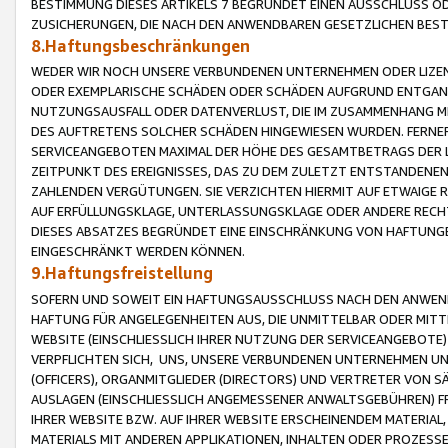
BESTIMMUNG DIESES ARTIKELS 7 BEGRÜNDET EINEN AUSSCHLUSS 
ZUSICHERUNGEN, DIE NACH DEN ANWENDBAREN GESETZLICHEN BE
8.Haftungsbeschränkungen
WEDER WIR NOCH UNSERE VERBUNDENEN UNTERNEHMEN ODER LIZEN
ODER EXEMPLARISCHE SCHÄDEN ODER SCHÄDEN AUFGRUND ENTGANG
NUTZUNGSAUSFALL ODER DATENVERLUST, DIE IM ZUSAMMENHANG MI
DES AUFTRETENS SOLCHER SCHÄDEN HINGEWIESEN WURDEN. FERN
SERVICEANGEBOTEN MAXIMAL DER HÖHE DES GESAMTBETRAGS DER 
ZEITPUNKT DES EREIGNISSES, DAS ZU DEM ZULETZT ENTSTANDENE
ZAHLENDEN VERGÜTUNGEN. SIE VERZICHTEN HIERMIT AUF ETWAIGE 
AUF ERFÜLLUNGSKLAGE, UNTERLASSUNGSKLAGE ODER ANDERE RECHT
DIESES ABSATZES BEGRÜNDET EINE EINSCHRÄNKUNG VON HAFTUNG
EINGESCHRÄNKT WERDEN KÖNNEN.
9.Haftungsfreistellung
SOFERN UND SOWEIT EIN HAFTUNGSAUSSCHLUSS NACH DEN ANWENDB
HAFTUNG FÜR ANGELEGENHEITEN AUS, DIE UNMITTELBAR ODER MITT
WEBSITE (EINSCHLIESSLICH IHRER NUTZUNG DER SERVICEANGEBOTE)
VERPFLICHTEN SICH, UNS, UNSERE VERBUNDENEN UNTERNEHMEN UN
(OFFICERS), ORGANMITGLIEDER (DIRECTORS) UND VERTRETER VON 
AUSLAGEN (EINSCHLIESSLICH ANGEMESSENER ANWALTSGEBÜHREN) FR
IHRER WEBSITE BZW. AUF IHRER WEBSITE ERSCHEINENDEM MATERIAL
MATERIALS MIT ANDEREN APPLIKATIONEN, INHALTEN ODER PROZESSE