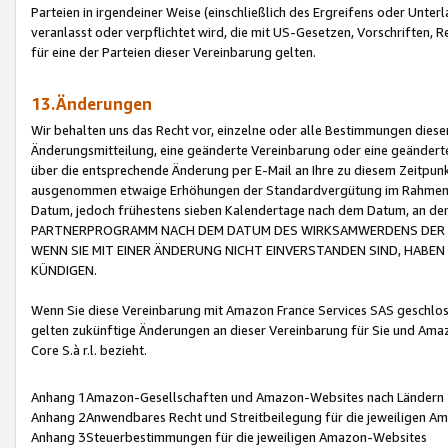
Parteien in irgendeiner Weise (einschließlich des Ergreifens oder Unt
veranlasst oder verpflichtet wird, die mit US-Gesetzen, Vorschriften,
für eine der Parteien dieser Vereinbarung gelten.
13.Änderungen
Wir behalten uns das Recht vor, einzelne oder alle Bestimmungen diese
Änderungsmitteilung, eine geänderte Vereinbarung oder eine geänderte 
über die entsprechende Änderung per E-Mail an Ihre zu diesem Zeitpun
ausgenommen etwaige Erhöhungen der Standardvergütung im Rahmen
Datum, jedoch frühestens sieben Kalendertage nach dem Datum, an de
PARTNERPROGRAMM NACH DEM DATUM DES WIRKSAMWERDENS DER Ä
WENN SIE MIT EINER ÄNDERUNG NICHT EINVERSTANDEN SIND, HABEN S
KÜNDIGEN.
Wenn Sie diese Vereinbarung mit Amazon France Services SAS geschlo
gelten zukünftige Änderungen an dieser Vereinbarung für Sie und Ama
Core S.à r.l. bezieht.
Anhang 1Amazon-Gesellschaften und Amazon-Websites nach Ländern
Anhang 2Anwendbares Recht und Streitbeilegung für die jeweiligen 
Anhang 3Steuerbestimmungen für die jeweiligen Amazon-Websites