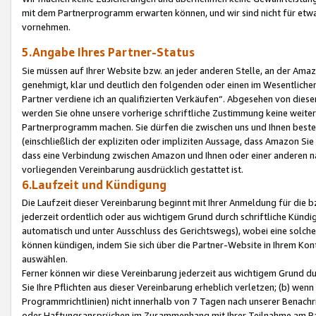
mit dem Partnerprogramm erwarten können, und wir sind nicht für etwa
vornehmen.
5.Angabe Ihres Partner-Status
Sie müssen auf Ihrer Website bzw. an jeder anderen Stelle, an der Am
genehmigt, klar und deutlich den folgenden oder einen im Wesentlichen
Partner verdiene ich an qualifizierten Verkäufen“. Abgesehen von die
werden Sie ohne unsere vorherige schriftliche Zustimmung keine weite
Partnerprogramm machen. Sie dürfen die zwischen uns und Ihnen best
(einschließlich der expliziten oder impliziten Aussage, dass Amazon Si
dass eine Verbindung zwischen Amazon und Ihnen oder einer anderen natü
vorliegenden Vereinbarung ausdrücklich gestattet ist.
6.Laufzeit und Kündigung
Die Laufzeit dieser Vereinbarung beginnt mit Ihrer Anmeldung für die 
jederzeit ordentlich oder aus wichtigem Grund durch schriftliche Kündi
automatisch und unter Ausschluss des Gerichtswegs), wobei eine solch
können kündigen, indem Sie sich über die Partner-Website in Ihrem Ko
auswählen.
Ferner können wir diese Vereinbarung jederzeit aus wichtigem Grund dur
Sie Ihre Pflichten aus dieser Vereinbarung erheblich verletzen; (b) wen
Programmrichtlinien) nicht innerhalb von 7 Tagen nach unserer Benachr
oder Haftungsansprüchen im Zusammenhang mit Ihrer Teilnahme am Pa