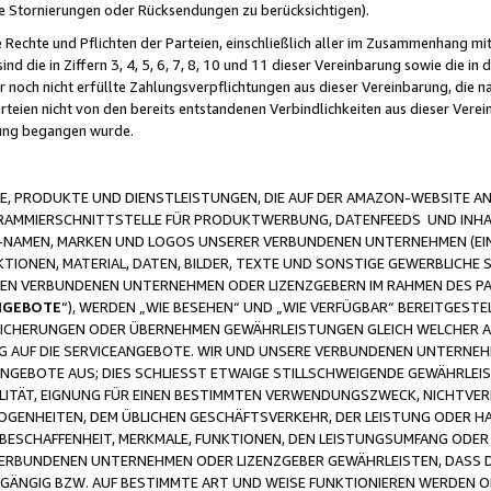
ge Stornierungen oder Rücksendungen zu berücksichtigen).
 Rechte und Pflichten der Parteien, einschließlich aller im Zusammenhang m
 die in Ziffern 3, 4, 5, 6, 7, 8, 10 und 11 dieser Vereinbarung sowie die in
er noch nicht erfüllte Zahlungsverpflichtungen aus dieser Vereinbarung, die
arteien nicht von den bereits entstandenen Verbindlichkeiten aus dieser Ver
gung begangen wurde.
 PRODUKTE UND DIENSTLEISTUNGEN, DIE AUF DER AMAZON-WEBSITE AN
GRAMMIERSCHNITTSTELLE FÜR PRODUKTWERBUNG, DATENFEEDS UND INH
-NAMEN, MARKEN UND LOGOS UNSERER VERBUNDENEN UNTERNEHMEN (EIN
IONEN, MATERIAL, DATEN, BILDER, TEXTE UND SONSTIGE GEWERBLICHE 
EREN VERBUNDENEN UNTERNEHMEN ODER LIZENZGEBERN IM RAHMEN DES 
NGEBOTE
“), WERDEN „WIE BESEHEN“ UND „WIE VERFÜGBAR“ BEREITGEST
CHERUNGEN ODER ÜBERNEHMEN GEWÄHRLEISTUNGEN GLEICH WELCHER AR
ZUG AUF DIE SERVICEANGEBOTE. WIR UND UNSERE VERBUNDENEN UNTERNEH
ANGEBOTE AUS; DIES SCHLIESST ETWAIGE STILLSCHWEIGENDE GEWÄHRLE
LITÄT, EIGNUNG FÜR EINEN BESTIMMTEN VERWENDUNGSZWECK, NICHTVER
OGENHEITEN, DEM ÜBLICHEN GESCHÄFTSVERKEHR, DER LEISTUNG ODER H
 BESCHAFFENHEIT, MERKMALE, FUNKTIONEN, DEN LEISTUNGSUMFANG ODER
VERBUNDENEN UNTERNEHMEN ODER LIZENZGEBER GEWÄHRLEISTEN, DASS D
HGÄNGIG BZW. AUF BESTIMMTE ART UND WEISE FUNKTIONIEREN WERDEN 