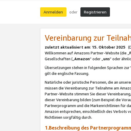
Anmelden
Registrieren
oder
Vereinbarung zur Teil
zuletzt aktualisiert am
:
15. Oktober 2025
(De
Willkommen auf Amazons Partner-Website (die „
Gesellschaften („
Amazon
“ oder „
uns
“ oder ähnl
Übersetzungen stehen in folgenden Sprachen zur 
gilt die englische Fassung.
Natürliche oder juristische Personen, die an uns
müssen die Vereinbarung zur Teilnahme am Amaz
Partner-Website stimmen Sie dieser Vereinbarung,
dieser Vereinbarung bilden (zum Beispiel die Vo
Partnerprogramm und die Markenrichtlinien für da
Amazon entsprechen, einschließlich des Verbots vo
Richtlinien sorgfältig durch.
1.Beschreibung des Partnerprogra