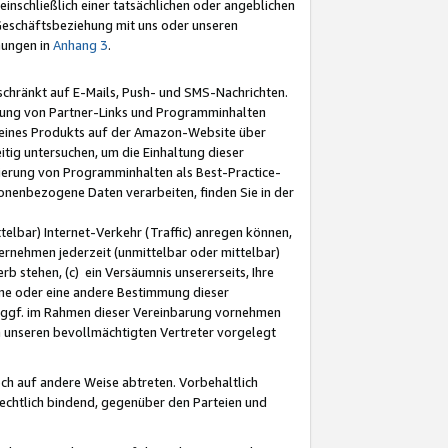
nschließlich einer tatsächlichen oder angeblichen
Geschäftsbeziehung mit uns oder unseren
mungen in
Anhang 3
.
schränkt auf E-Mails, Push- und SMS-Nachrichten.
ellung von Partner-Links und Programminhalten
 eines Produkts auf der Amazon-Website über
tig untersuchen, um die Einhaltung dieser
ntierung von Programminhalten als Best-Practice-
sonenbezogene Daten verarbeiten, finden Sie in der
telbar) Internet-Verkehr (Traffic) anregen können,
rnehmen jederzeit (unmittelbar oder mittelbar)
b stehen, (c) ein Versäumnis unsererseits, Ihre
fene oder eine andere Bestimmung dieser
r ggf. im Rahmen dieser Vereinbarung vornehmen
ch unseren bevollmächtigten Vertreter vorgelegt
ch auf andere Weise abtreten. Vorbehaltlich
rechtlich bindend, gegenüber den Parteien und