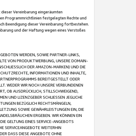
it dieser Vereinbarung eingeräumten
 den Programmrichtlinien festgelegten Rechte und
 nach Beendigung dieser Vereinbarung fortbestehen.
einbarung und der Haftung wegen eines Verstoßes
GEBOTEN WERDEN, SOWIE PARTNER-LINKS,
ALTE VON PRODUKTWERBUNG, UNSERE DOMAIN-
SCHLIESSLICH DER AMAZON-MARKEN) UND DIE
SCHUTZRECHTE, INFORMATIONEN UND INHALTE,
PARTNERPROGRAMMS BEREITGESTELLT ODER
ELLT. WEDER WIR NOCH UNSERE VERBUNDENEN
T, OB AUSDRÜCKLICH, STILLSCHWEIGEND,
MEN UND LIZENZGEBER SCHLIESSEN JEGLICHE
ISTUNGEN BEZÜGLICH RECHTSMÄNGELN,
LETZUNG SOWIE GEWÄHRLEISTUNGEN EIN, DIE
ANDELSBRÄUCHEN ERGEBEN. WIR KÖNNEN EIN
 DIE GELTUNG EINES SERVICE-ANGEBOTS
IE SERVICEANGEBOTE WEITERHIN
ODER DASS DIESE ANGEBOTE OHNE