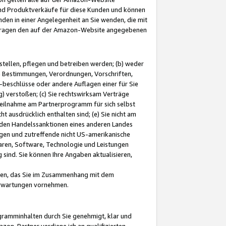
und Produktverkäufe für diese Kunden und können
nden in einer Angelegenheit an Sie wenden, die mit
e-Fragen den auf der Amazon-Website angegebenen
stellen, pflegen und betreiben werden; (b) weder
e Bestimmungen, Verordnungen, Vorschriften,
-beschlüsse oder andere Auflagen einer für Sie
 verstoßen; (c) Sie rechtswirksam Verträge
r Teilnahme am Partnerprogramm für sich selbst
t ausdrücklich enthalten sind; (e) Sie nicht am
den Handelssanktionen eines anderen Landes
gen und zutreffende nicht US-amerikanische
ren, Software, Technologie und Leistungen
sind. Sie können Ihre Angaben aktualisieren,
men, das Sie im Zusammenhang mit dem
 Erwartungen vornehmen.
ogramminhalten durch Sie genehmigt, klar und
zon-Partner verdiene ich an qualifizierten