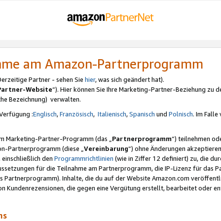
nahme am Amazon-Partnerprogramm
rzeitige Partner - sehen Sie
hier
, was sich geändert hat).
Partner-Website
“). Hier können Sie Ihre Marketing-Partner-Beziehung zu d
iche Bezeichnung) verwalten.
Verfügung :
Englisch
,
Französisch
,
Italienisch
,
Spanisch
und
Polnisch
. Im Fall
erem Marketing-Partner-Programm (das „
Partnerprogramm
“) teilnehmen od
on-Partnerprogramm (diese „
Vereinbarung
“) ohne Änderungen akzeptieren
 einschließlich den
Programmrichtlinien
(wie in Ziffer 12 definiert) zu, die 
raussetzungen für die Teilnahme am Partnerprogramm, die IP-Lizenz für das
s Partnerprogramm). Inhalte, die du auf der Website Amazon.com veröffentl
n Kundenrezensionen, die gegen eine Vergütung erstellt, bearbeitet oder ent
mms