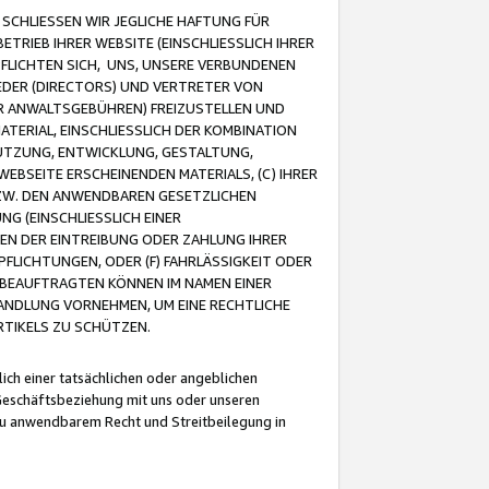
CHLIESSEN WIR JEGLICHE HAFTUNG FÜR
TRIEB IHRER WEBSITE (EINSCHLIESSLICH IHRER
FLICHTEN SICH, UNS, UNSERE VERBUNDENEN
EDER (DIRECTORS) UND VERTRETER VON
R ANWALTSGEBÜHREN) FREIZUSTELLEN UND
ATERIAL, EINSCHLIESSLICH DER KOMBINATION
NUTZUNG, ENTWICKLUNG, GESTALTUNG,
EBSEITE ERSCHEINENDEN MATERIALS, (C) IHRER
ZW. DEN ANWENDBAREN GESETZLICHEN
NG (EINSCHLIESSLICH EINER
BEN DER EINTREIBUNG ODER ZAHLUNG IHRER
LICHTUNGEN, ODER (F) FAHRLÄSSIGKEIT ODER
 BEAUFTRAGTEN KÖNNEN IM NAMEN EINER
HANDLUNG VORNEHMEN, UM EINE RECHTLICHE
TIKELS ZU SCHÜTZEN.
ich einer tatsächlichen oder angeblichen
Geschäftsbeziehung mit uns oder unseren
u anwendbarem Recht und Streitbeilegung in