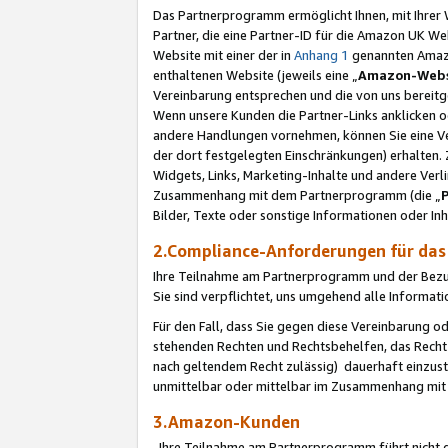
Das Partnerprogramm ermöglicht Ihnen, mit Ihrer W
Partner, die eine Partner-ID für die Amazon UK W
Website mit einer der in
Anhang 1
genannten Amazon
enthaltenen Website (jeweils eine „
Amazon-Webs
Vereinbarung entsprechen und die von uns bereitg
Wenn unsere Kunden die Partner-Links anklicken 
andere Handlungen vornehmen, können Sie eine Ver
der dort festgelegten Einschränkungen) erhalten. 
Widgets, Links, Marketing-Inhalte und andere Ver
Zusammenhang mit dem Partnerprogramm (die „
Bilder, Texte oder sonstige Informationen oder In
2.Compliance-Anforderungen für d
Ihre Teilnahme am Partnerprogramm und der Bezug 
Sie sind verpflichtet, uns umgehend alle Informat
Für den Fall, dass Sie gegen diese Vereinbarung 
stehenden Rechten und Rechtsbehelfen, das Recht
nach geltendem Recht zulässig) dauerhaft einzus
unmittelbar oder mittelbar im Zusammenhang mit
3.Amazon-Kunden
Ihre Teilnahme am Partnerprogramm führt nicht d