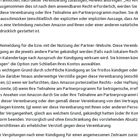
usgenommen dies ist nach dem anwendbaren Recht erforderlich, werden Sie 
f diese Vereinbarung oder Ihre Teilnahme am Partnerprogramm machen. Sie d
usschmücken (einschließlich der expliziten oder impliziten Aussage, dass A
 eine Verbindung zwischen Amazon und Ihnen oder einer anderen natürlichen 
rücklich gestattet ist.
r Anmeldung für die bzw. mit der Nutzung der Partner-Website. Diese Vereinb
gung an die jeweils andere Partei gekündigt werden (falls nach lokalem Rech
n Kalendertage nach Ausspruch der Kündigung wirksam wird. Sie können kündi
ngen“ die Option zum Schließen Ihres Kontos auswählen.
 wichtigem Grund durch schriftliche Kündigung an Sie fristlos kündigen oder I
 Sie darüber hinaus anderweitige Verstöße gegen diese Vereinbarung (einschli
ben; (c) wenn wir befürchten, dass Amazon potenziellen Rechts- oder Haftu
nnte; (d) wenn Ihre Teilnahme am Partnerprogramm für betrügerische, irref
das Ansehen von Amazon durch Sie oder Ihre Teilnahme am Partnerprogramm b
ieser Vereinbarung oder den gemäß dieser Vereinbarung von den Vertragspa
liegen könnte; (g) wenn wir diese Vereinbarung mit Ihnen oder anderen Perso
 der Vergangenheit, gleich aus welchem Grund, gekündigt hatten (oder Ihr Ko
rm beenden. Vorsorglich und ohne Einschränkung des vorstehenden Absatzes
richtlinien als erheblicher Verstoß gegen diese Vereinbarung.
e Vergütungen nach einer Kündigung für einen angemessenen Zeitraum zurückb