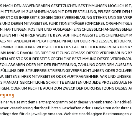
 NACH DEN ANWENDBAREN GESETZLICHEN BESTIMMUNGEN MÖGLICH IST, S
MITTELBAR IM ZUSAMMENHANG MIT DER ERSTELLUNG, PFLEGE ODER DEM BE
ERSTOSS IHRERSEITS GEGEN DIESE VEREINBARUNG STEHEN UND SIE VERP
UND DEREN MITARBEITER, FUNKTIONSTRÄGER (OFFICERS), ORGANMITGLI
N, HAFTUNGEN, KOSTEN UND AUSLAGEN (EINSCHLIESSLICH ANGEMESSENE
HEN MIT (A) IHRER WEBSITE BZW. AUF IHRER WEBSITE ERSCHEINENDEM M
LS MIT ANDEREN APPLIKATIONEN, INHALTEN ODER PROZESSEN, (B) DER 
RMARKTUNG IHRER WEBSITE ODER DES GGF. AUF ODER INNERHALB IHRER W
ABHÄNGIG DAVON, OB DIESE NUTZUNG GEMÄSS DIESER VEREINBARUNG B
EINEM VERSTOSS IHRERSEITS GEGEN EINE BESTIMMUNG DIESER VEREINBARU
D ZOLLABGABEN ODER MIT DER EINTREIBUNG, ZAHLUNG ODER DEM AUSBLEI
FÜLLUNG DER STEUERREGISTRIERUNGSVERPFLICHTUNGEN ODER ZOLLVERPF
W. SEITENS IHRER MITARBEITER ODER AUFTRAGNEHMER. WIR UND UNSERE
ES MANDAT GERICHTLICHE SCHRITTE EINLEITEN UND JEDE PROZESSUALE 
GEN, ODER UM RECHTE AUCH ZUM ZWECK DER DURCHSETZUNG DIESES AR
ilegung
endeiner Weise mit dem Partnerprogramm oder dieser Vereinbarung (einschließl
ieser Vereinbarung durchgeführten Geschäften oder Tätigkeiten oder Ihrer 
iegt den für die jeweilige Amazon-Website einschlägigen Bestimmungen z