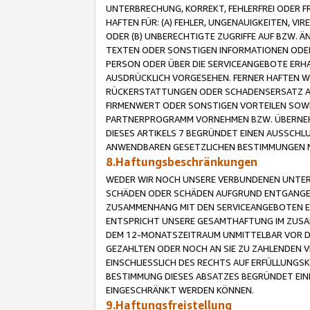
UNTERBRECHUNG, KORREKT, FEHLERFREI ODER 
HAFTEN FÜR: (A) FEHLER, UNGENAUIGKEITEN, 
ODER (B) UNBERECHTIGTE ZUGRIFFE AUF BZW. 
TEXTEN ODER SONSTIGEN INFORMATIONEN ODER 
PERSON ODER ÜBER DIE SERVICEANGEBOTE ERHA
AUSDRÜCKLICH VORGESEHEN. FERNER HAFTEN 
RÜCKERSTATTUNGEN ODER SCHADENSERSATZ AU
FIRMENWERT ODER SONSTIGEN VORTEILEN SOWIE
PARTNERPROGRAMM VORNEHMEN BZW. ÜBERNEHM
DIESES ARTIKELS 7 BEGRÜNDET EINEN AUSSCH
ANWENDBAREN GESETZLICHEN BESTIMMUNGEN 
8.Haftungsbeschränkungen
WEDER WIR NOCH UNSERE VERBUNDENEN UNTERN
SCHÄDEN ODER SCHÄDEN AUFGRUND ENTGANGENE
ZUSAMMENHANG MIT DEN SERVICEANGEBOTEN EN
ENTSPRICHT UNSERE GESAMTHAFTUNG IM ZUSAM
DEM 12-MONATSZEITRAUM UNMITTELBAR VOR DE
GEZAHLTEN ODER NOCH AN SIE ZU ZAHLENDEN V
EINSCHLIESSLICH DES RECHTS AUF ERFÜLLUNGS
BESTIMMUNG DIESES ABSATZES BEGRÜNDET EI
EINGESCHRÄNKT WERDEN KÖNNEN.
9.Haftungsfreistellung