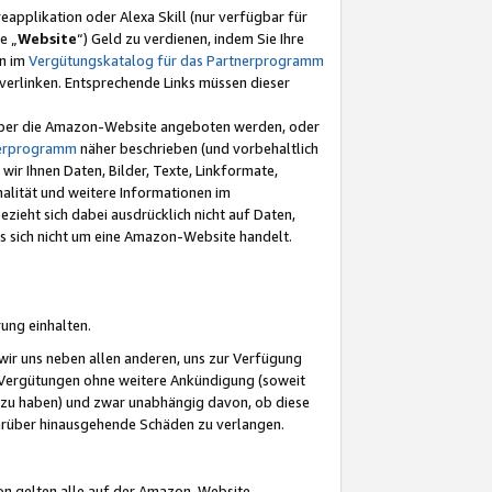
eapplikation oder Alexa Skill (nur verfügbar für
e „
Website
“) Geld zu verdienen, indem Sie Ihre
en im
Vergütungskatalog für das Partnerprogramm
t) verlinken. Entsprechende Links müssen dieser
e über die Amazon-Website angeboten werden, oder
nerprogramm
näher beschrieben (und vorbehaltlich
ir Ihnen Daten, Bilder, Texte, Linkformate,
alität und weitere Informationen im
zieht sich dabei ausdrücklich nicht auf Daten,
es sich nicht um eine Amazon-Website handelt.
rung einhalten.
ir uns neben allen anderen, uns zur Verfügung
n Vergütungen ohne weitere Ankündigung (soweit
 zu haben) und zwar unabhängig davon, ob diese
darüber hinausgehende Schäden zu verlangen.
on gelten alle auf der Amazon-Website