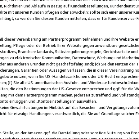
, Richtlinien und Abläufe in Bezug auf Kundenbestellungen, Kundendienst 
kte mit unseren Kunden pflegen oder abwickeln; sollte sich einer unserer Ku
nhängt, so werden Sie diesem Kunden mitteilen, dass er für Kundenservic
emäß dieser Vereinbarung am Partnerprogramm teilnehmen und Ihre Website er
ellung, Pflege oder der Betrieb Ihrer Website gegen anwendbare gesetzlich
skodizes, Branchenstandards, Selbstregulierungsregeln, Gerichtsurteile und 
ngen zu elektronischer Kommunikation, Datenschutz, Werbung und Marketing)
 oder aus anderen Gründen nicht geschäftsfähig sind); (d) Sie den Nutzen de
cherungen, Garantien oder Aussagen verlassen, die in dieser Vereinbarung nich
gebote nutzen, wenn Sie US-Handelssanktionen oder US-Recht entsprechen
men; (f) Sie alle US-amerikanischen Ausfuhr- und Wiederausfuhrbeschränkun
ten, die den Bestimmungen der US-Gesetze entsprechen und ggf. für die Wa
hang mit dem Partnerprogramm machen, jederzeit zutreffend und vollständig 
 Konto einloggen und „Kontoeinstellungen“ auswählen.
keine Gewährleistungen im Hinblick auf das Besucher- und Vergütungsvolu
icht für etwaige Handlungen verantwortlich, die Sie auf Grundlage solcher
en Stelle, an der Amazon ggf. die Darstellung oder sonstige Nutzung von Pr
 ähnlichen, nach dieser Vereinbarung zulässigen, Hinweis anbringen: „Als Ama