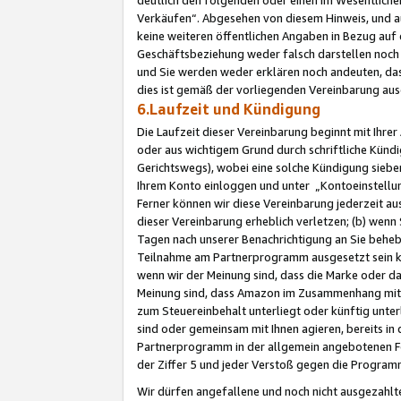
Verkäufen“. Abgesehen von diesem Hinweis, und a
keine weiteren öffentlichen Angaben in Bezug au
Geschäftsbeziehung weder falsch darstellen noch a
und Sie werden weder erklären noch andeuten, dass
dies ist gemäß der vorliegenden Vereinbarung ausd
6.Laufzeit und Kündigung
Die Laufzeit dieser Vereinbarung beginnt mit Ihre
oder aus wichtigem Grund durch schriftliche Kündi
Gerichtswegs), wobei eine solche Kündigung siebe
Ihrem Konto einloggen und unter „Kontoeinstellu
Ferner können wir diese Vereinbarung jederzeit aus
dieser Vereinbarung erheblich verletzen; (b) wenn
Tagen nach unserer Benachrichtigung an Sie behe
Teilnahme am Partnerprogramm ausgesetzt sein kö
wenn wir der Meinung sind, dass die Marke oder 
Meinung sind, dass Amazon im Zusammenhang mit d
zum Steuereinbehalt unterliegt oder künftig unter
sind oder gemeinsam mit Ihnen agieren, bereits in
Partnerprogramm in der allgemein angebotenen Fo
der Ziffer 5 und jeder Verstoß gegen die Programm
Wir dürfen angefallene und noch nicht ausgezahlt