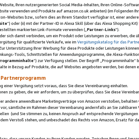
ebsite, Ihren nutzergenerierten Social Media-Inhalten, Ihren Online-Softwar
ebsite verwenden und Produkte auf amazon.co.uk anbieten) (im Folgenden Ihr
-Websites bzw., sofern dies an Ihrem Standort verfügbar ist, einer ander
ite
“) oder (ii) mit der Partner-ID in Alexa Skill (über das Alexa Shopping Ki
estellten markierten Link-Formate verwenden („
Partner-Links
“).
oder sich damit verbinden, um ein Produkt oder Leistungen zu erwerben, di
gütung für qualifizierte Verkäufe, wie im
Vergütungskatalog für das Part
Zur Unterstützung Ihrer Werbung für diese Produkte oder Leistungen können w
linkungs-Tools, Schnittstellen für Anwendungsprogramme, die Alexa-Funktion
Programminhalte
“) zur Verfügung stellen. Der Begriff „Programminhalte“ be
halte in Bezug auf Produkte, die auf Websites angeboten werden, bei denen 
as Partnerprogramm
einer Vergütung setzt voraus, dass Sie diese Vereinbarung einhalten.
ionen zu geben, die wir anfordern, um zu überprüfen, dass Sie diese Vereinba
oder andere anwendbare Marketingverträge von Amazon verstoßen, behalten w
 vor, sämtliche im Rahmen dieser Vereinbarung andernfalls an Sie zahlbare
tellen (und Sie stimmen zu, keinen Anspruch auf entsprechende Vergütungen
 dem Verstoß stehen, und unbeschadet des Rechts von Amazon, Ersatz für 
azu, dass unsere Kunden zu Ihren Kunden werden. Zwischen Ihnen und Amaz