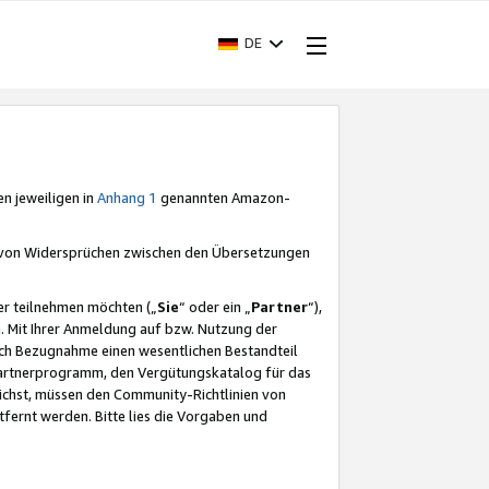
DE
en jeweiligen in
Anhang 1
genannten Amazon-
e von Widersprüchen zwischen den Übersetzungen
er teilnehmen möchten („
Sie
“ oder ein „
Partner
“),
. Mit Ihrer Anmeldung auf bzw. Nutzung der
durch Bezugnahme einen wesentlichen Bestandteil
 Partnerprogramm, den Vergütungskatalog für das
ichst, müssen den Community-Richtlinien von
fernt werden. Bitte lies die Vorgaben und