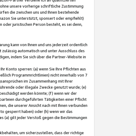
ohne unsere vorherige schriftliche Zustimmung
ürfen die zwischen uns und Ihnen bestehende
mazon Sie unterstützt, sponsert oder empfiehlt)
oder juristischen Person besteht, es sei denn,
arung kann von Ihnen und uns jederzeit ordentlich
t zulässig automatisch und unter Ausschluss des
gen, indem Sie sich über die Partner-Website in
hr Konto sperren: (a) wenn Sie Ihre Pflichten aus
eßlich Programmrichtlinien) nicht innerhalb von 7
ngsansprüchen im Zusammenhang mit Ihrer
ührende oder illegale Zwecke genutzt wurde; (e)
eschädigt werden könnte; (f) wenn wir der
rteien durchgeführten Tätigkeiten einer Pflicht
nen, die unserer Ansicht nach mit Ihnen verbunden
nto gesperrt haben) oder (h) wenn wir das
 (a) gilt jeder Verstoß gegen die Bestimmungen
ehalten, um sicherzustellen, dass der richtige