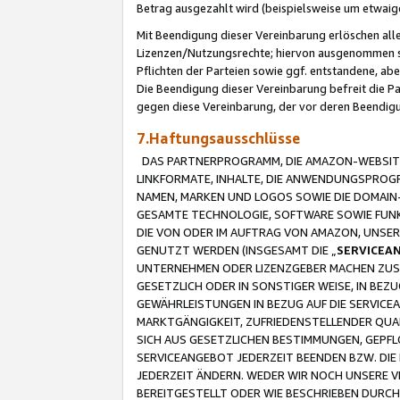
Betrag ausgezahlt wird (beispielsweise um etwai
Mit Beendigung dieser Vereinbarung erlöschen alle
Lizenzen/Nutzungsrechte; hiervon ausgenommen sind
Pflichten der Parteien sowie ggf. entstandene, ab
Die Beendigung dieser Vereinbarung befreit die P
gegen diese Vereinbarung, der vor deren Beendi
7.Haftungsausschlüsse
DAS PARTNERPROGRAMM, DIE AMAZON-WEBSITE,
LINKFORMATE, INHALTE, DIE ANWENDUNGSPRO
NAMEN, MARKEN UND LOGOS SOWIE DIE DOMAIN
GESAMTE TECHNOLOGIE, SOFTWARE SOWIE FUNKT
DIE VON ODER IM AUFTRAG VON AMAZON, UNS
GENUTZT WERDEN (INSGESAMT DIE „
SERVICEA
UNTERNEHMEN ODER LIZENZGEBER MACHEN ZUSI
GESETZLICH ODER IN SONSTIGER WEISE, IN BE
GEWÄHRLEISTUNGEN IN BEZUG AUF DIE SERVICE
MARKTGÄNGIGKEIT, ZUFRIEDENSTELLENDER QUA
SICH AUS GESETZLICHEN BESTIMMUNGEN, GEPFL
SERVICEANGEBOT JEDERZEIT BEENDEN BZW. DIE
JEDERZEIT ÄNDERN. WEDER WIR NOCH UNSERE 
BEREITGESTELLT ODER WIE BESCHRIEBEN DURC