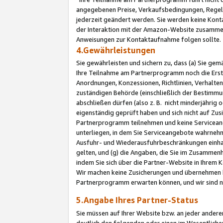
angegebenen Preise, Verkaufsbedingungen, Regeln
jederzeit geändert werden. Sie werden keine Konta
der Interaktion mit der Amazon-Website zusamme
Anweisungen zur Kontaktaufnahme folgen sollte.
4.Gewährleistungen
Sie gewährleisten und sichern zu, dass (a) Sie g
Ihre Teilnahme am Partnerprogramm noch die Erst
Anordnungen, Konzessionen, Richtlinien, Verhalten
zuständigen Behörde (einschließlich der Bestimmu
abschließen dürfen (also z. B. nicht minderjährig
eigenständig geprüft haben und sich nicht auf Zusi
Partnerprogramm teilnehmen und keine Servicean
unterliegen, in dem Sie Serviceangebote wahrneh
Ausfuhr- und Wiederausfuhrbeschränkungen einhal
gelten, und (g) die Angaben, die Sie im Zusammen
indem Sie sich über die Partner-Website in Ihrem
Wir machen keine Zusicherungen und übernehmen 
Partnerprogramm erwarten können, und wir sind n
5.Angabe Ihres Partner-Status
Sie müssen auf Ihrer Website bzw. an jeder ander
deutlich den folgenden oder einen im Wesentlichen