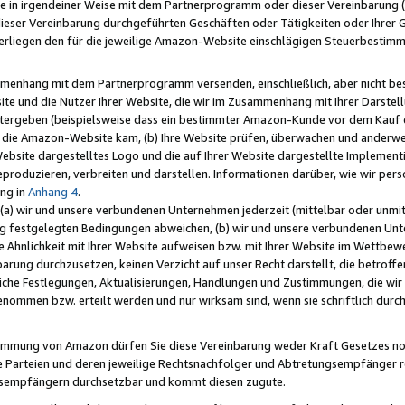
e in irgendeiner Weise mit dem Partnerprogramm oder dieser Vereinbarung (ei
ieser Vereinbarung durchgeführten Geschäften oder Tätigkeiten oder Ihrer 
liegen den für die jeweilige Amazon-Website einschlägigen Steuerbestim
mmenhang mit dem Partnerprogramm versenden, einschließlich, aber nicht be
site und die Nutzer Ihrer Website, die wir im Zusammenhang mit Ihrer Darst
itergeben (beispielsweise dass ein bestimmter Amazon-Kunde vor dem Kauf
uf die Amazon-Website kam, (b) Ihre Website prüfen, überwachen und anderwei
r Website dargestelltes Logo und die auf Ihrer Website dargestellte Impleme
reproduzieren, verbreiten und darstellen. Informationen darüber, wie wir per
ng in
Anhang 4
.
 (a) wir und unsere verbundenen Unternehmen jederzeit (mittelbar oder unmit
ng festgelegten Bedingungen abweichen, (b) wir und unsere verbundenen Unte
 Ähnlichkeit mit Ihrer Website aufweisen bzw. mit Ihrer Website im Wettbewer
barung durchzusetzen, keinen Verzicht auf unser Recht darstellt, die betrof
liche Festlegungen, Aktualisierungen, Handlungen und Zustimmungen, die wi
enommen bzw. erteilt werden und nur wirksam sind, wenn sie schriftlich dur
stimmung von Amazon dürfen Sie diese Vereinbarung weder Kraft Gesetzes no
die Parteien und deren jeweilige Rechtsnachfolger und Abtretungsempfänger 
ngsempfängern durchsetzbar und kommt diesen zugute.