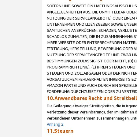
SOFERN UND SOWEIT EIN HAFTUNGSAUSSCHLUSS
ANGELEGENHEITEN AUS, DIE UNMITTELBAR ODER 
NUTZUNG DER SERVICEANGEBOTE) ODER EINEM V
UNTERNEHMEN UND LIZENZGEBER SOWIE UNSERE 
SÄMTLICHEN ANSPRÜCHEN, SCHÄDEN, VERLUSTE
SCHADLOS ZUHALTEN, DIE IM ZUSAMMENHANG STE
IHRER WEBSITE ODER ENTSPRECHENDEN MATERIA
FERTIGUNG, HERSTELLUNG, BEWERBUNG ODER VE
NUTZUNG DER SERVICEANGEBOTE UND ZWAR UN
BESTIMMUNGEN ZULÄSSIG IST ODER NICHT, (D) 
PROGRAMMRICHTLINIE), (E) IHREN STEUERN UN
STEUERN UND ZOLLABGABEN ODER DER NICHTER
VORSÄTZLICHEM FEHLVERHALTEN IHRERSEITS BZ
AMAZON PARTEI UND AUCH DURCH EIN SPEZIELL
FORDERUNG DURCHZUSETZEN ODER ZU VERTEIDI
10.Anwendbares Recht und Streitbe
Die Beilegung etwaiger Streitigkeiten, die in irg
Verletzung dieser Vereinbarung), den im Rahmen d
verbundenen Unternehmen zusammenhängen, unterl
Anhang 2
.
11.Steuern