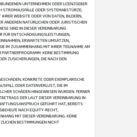
VERBUNDENEN UNTERNEHMEN ODER LIZENZGEBER
ICH STROMAUSFÄLLE ODER SYSTEMABSTÜRZE;
IHRER WEBSITE ODER VON DATEN, BILDERN,
ER ANDEREN NATÜRLICHEN ODER JURISTISCHEN
ESE SIND IN DIESER VEREINBARUNG
R FÜR ENTSCHÄDIGUNGSLEISTUNGEN,
EINNAHMEN, ERWARTETEN UMSÄTZEN,
SIE IM ZUSAMMENHANG MIT IHRER TEILNAHME AM
M PARTNERPROGRAMM. KEINE BESTIMMUNG
DER ZUSICHERUNGEN, DIE NACH DEN
GESCHÄDEN, KONKRETE ODER EXEMPLARISCHE
SFALL ODER DATENVERLUST, DIE IM
OLCHER SCHÄDEN HINGEWIESEN WURDEN. FERNER
BETRAGS DER LAUT DIESER VEREINBARUNG IN
HAFTUNGSANSPRUCH GEFÜHRT HAT, BEREITS
SBEHELFE NACH EQUITY-RECHT,
NHANG MIT DIESER VEREINBARUNG. KEINE
TZLICHEN BESTIMMUNGEN NICHT