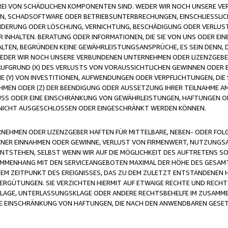
FREI VON SCHÄDLICHEN KOMPONENTEN SIND. WEDER WIR NOCH UNSERE 
VIREN, SCHADSOFTWARE ODER BETRIEBSUNTERBRECHUNGEN, EINSCHLIESSL
ÄNDERUNG ODER LÖSCHUNG, VERNICHTUNG, BESCHÄDIGUNG ODER VERLUST 
INHALTEN. BERATUNG ODER INFORMATIONEN, DIE SIE VON UNS ODER EIN
LTEN, BEGRÜNDEN KEINE GEWÄHRLEISTUNGSANSPRÜCHE, ES SEIN DENN, DI
WEDER WIR NOCH UNSERE VERBUNDENEN UNTERNEHMEN ODER LIZENZGEBE
FGRUND (X) DES VERLUSTS VON VORAUSSICHTLICHEN GEWINNEN ODER 
 (Y) VON INVESTITIONEN, AUFWENDUNGEN ODER VERPFLICHTUNGEN, DIE 
EN ODER (Z) DER BEENDIGUNG ODER AUSSETZUNG IHRER TEILNAHME A
LUSS ODER EINE EINSCHRÄNKUNG VON GEWÄHRLEISTUNGEN, HAFTUNGEN O
NICHT AUSGESCHLOSSEN ODER EINGESCHRÄNKT WERDEN KÖNNEN.
EHMEN ODER LIZENZGEBER HAFTEN FÜR MITTELBARE, NEBEN- ODER FOL
R EINNAHMEN ODER GEWINNE, VERLUST VON FIRMENWERT, NUTZUNGSAU
TSTEHEN, SELBST WENN WIR AUF DIE MÖGLICHKEIT DES AUFTRETENS S
MENHANG MIT DEN SERVICEANGEBOTEN MAXIMAL DER HÖHE DES GESAMT
M ZEITPUNKT DES EREIGNISSES, DAS ZU DEM ZULETZT ENTSTANDENEN 
ERGÜTUNGEN. SIE VERZICHTEN HIERMIT AUF ETWAIGE RECHTE UND RECHT
KLAGE, UNTERLASSUNGSKLAGE ODER ANDERE RECHTSBEHELFE IM ZUSAMME
NE EINSCHRÄNKUNG VON HAFTUNGEN, DIE NACH DEN ANWENDBAREN GESE